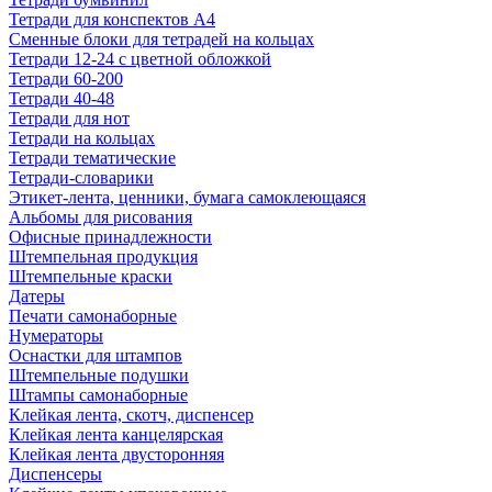
Тетради для конспектов А4
Сменные блоки для тетрадей на кольцах
Тетради 12-24 с цветной обложкой
Тетради 60-200
Тетради 40-48
Тетради для нот
Тетради на кольцах
Тетради тематические
Тетради-словарики
Этикет-лента, ценники, бумага самоклеющаяся
Альбомы для рисования
Офисные принадлежности
Штемпельная продукция
Штемпельные краски
Датеры
Печати самонаборные
Нумераторы
Оснастки для штампов
Штемпельные подушки
Штампы самонаборные
Клейкая лента, скотч, диспенсер
Клейкая лента канцелярская
Клейкая лента двусторонняя
Диспенсеры