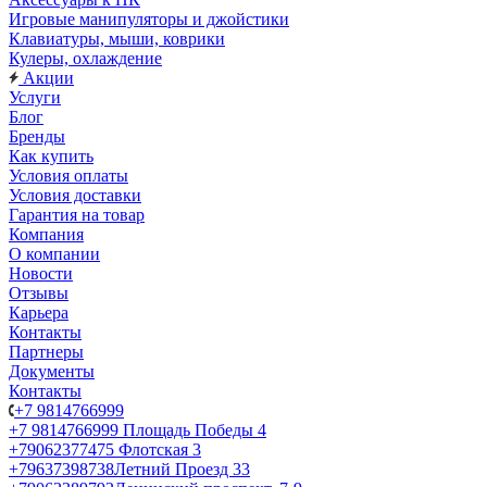
Игровые манипуляторы и джойстики
Клавиатуры, мыши, коврики
Кулеры, охлаждение
Акции
Услуги
Блог
Бренды
Как купить
Условия оплаты
Условия доставки
Гарантия на товар
Компания
О компании
Новости
Отзывы
Карьера
Контакты
Партнеры
Документы
Контакты
+7 9814766999
+7 9814766999
Площадь Победы 4
+79062377475
Флотская 3
+79637398738
Летний Проезд 33