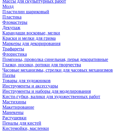
Массы для скульптурных работ
Молд
Пластилин шариковый
Пластика
Фломастеры
Декупаж
Карандаши восковые, мелки
Краски и мелки для грима
Маркеры для декорирования
Трафареты
Флористика
Помпоны, проволка синельная, перья декоративные
Глазки, носики, ротики для творчества
Часовые механизмы, стрелки для часовых механизмов
Пазлы
Товары для художников
Инструменты и аксессуары
Инструменты и наборы для моделирования
Кисти-губки, валики для художественных работ
Мастихины
Макетирование
Манекены
Растушевки
Пеналы для кистей
Кистемойки, масленки