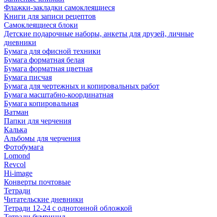
Флажки-закладки самоклеящиеся
Книги для записи рецептов
Самоклеящиеся блоки
Детские подарочные наборы, анкеты для друзей, личные
дневники
Бумага для офисной техники
Бумага форматная белая
Бумага форматная цветная
Бумага писчая
Бумага для чертежных и копировальных работ
Бумага масштабно-координатная
Бумага копировальная
Ватман
Папки для черчения
Калька
Альбомы для черчения
Фотобумага
Lomond
Revcol
Hi-image
Конверты почтовые
Тетради
Читательские дневники
Тетради 12-24 с однотонной обложкой
Тетради бумвинил