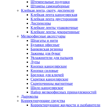
Штемпельные подушки
Штампы самонаборные
Клейкая лента, скотч, диспенсер
Клейкая лента канцелярская
Клейкая лента двусторонняя
Диспенсеры
Клейкие ленты упаковочные
Клейкие ленты декоративные
Мелкоофисные аксессуары
Шпагаты и нити
Булавки офисные
Банковская резинка
Зажимы для бумаг
Увлажнители для пальцев
Лупы
Кнопки канцелярские
Кнопки силовые
Брелоки для ключей
Скрепки канцелярские
Скрепочницы магнитные
Шило канцелярское
Набор мелкоофисных принадлежностей
Дыроколы
Корректирующие средства
Корректирующие жидкости и разбавители