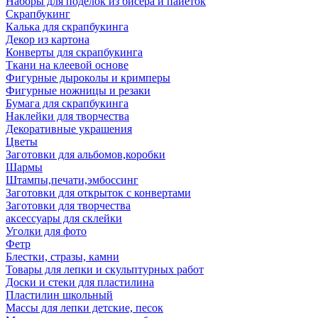
Наборы для поделок из бисера и пайеток
Скрапбукинг
Калька для скрапбукинга
Декор из картона
Конверты для скрапбукинга
Ткани на клеевой основе
Фигурные дыроколы и кримперы
Фигурные ножницы и резаки
Бумага для скрапбукинга
Наклейки для творчества
Декоративные украшения
Цветы
Заготовки для альбомов,коробки
Шармы
Штампы,печати,эмбоссинг
Заготовки для открыток с конвертами
Заготовки для творчества
аксессуары для склейки
Уголки для фото
Фетр
Блестки, стразы, камни
Товары для лепки и скульптурных работ
Доски и стеки для пластилина
Пластилин школьный
Массы для лепки детские, песок