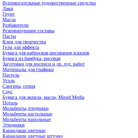
Вспомогательные художественные средства
Лаки
Грунт
Масла
Разбавители
Резервирующие составы
Пасты
Клеи для творчества
Гели для эффекта
Бумага для набросков,рисования,эскизов
Бумага из бамбука, рисовая
Заготовки для росписи и др. худ. работ
Материалы для графики
Пастель
Уголь
Сангина, сепия
Соус
Бумага для акрила, масла, Mixed Media
Поталь
Мольберты,этюдники
Мольберты настольные
Мольберты напольные
Этюдники
Карандаши цветные
Карандаши цветные штучно