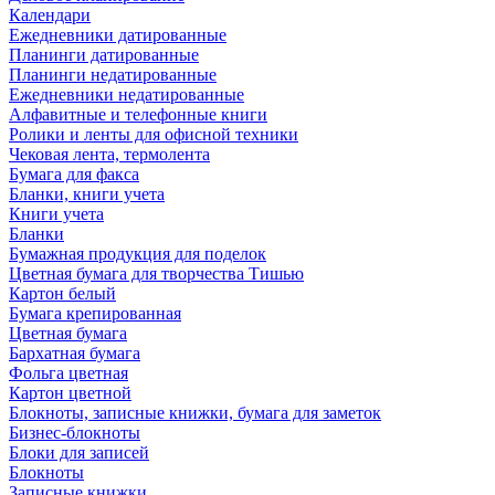
Календари
Ежедневники датированные
Планинги датированные
Планинги недатированные
Ежедневники недатированные
Алфавитные и телефонные книги
Ролики и ленты для офисной техники
Чековая лента, термолента
Бумага для факса
Бланки, книги учета
Книги учета
Бланки
Бумажная продукция для поделок
Цветная бумага для творчества Тишью
Картон белый
Бумага крепированная
Цветная бумага
Бархатная бумага
Фольга цветная
Картон цветной
Блокноты, записные книжки, бумага для заметок
Бизнес-блокноты
Блоки для записей
Блокноты
Записные книжки