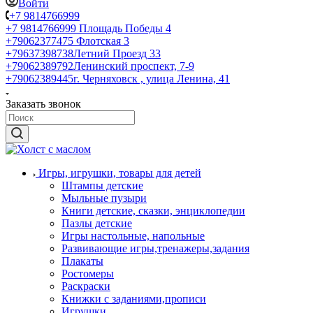
Войти
+7 9814766999
+7 9814766999
Площадь Победы 4
+79062377475
Флотская 3
+79637398738
Летний Проезд 33
+79062389792
Ленинский проспект, 7-9
+79062389445
г. Черняховск , улица Ленина, 41
Заказать звонок
Игры, игрушки, товары для детей
Штампы детские
Мыльные пузыри
Книги детские, сказки, энциклопедии
Пазлы детские
Игры настольные, напольные
Развивающие игры,тренажеры,задания
Плакаты
Ростомеры
Раскраски
Книжки с заданиями,прописи
Игрушки