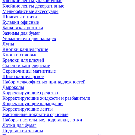
Клейкие ленты упаковочные
Клейкие ленты декоративные
Мелкоофисные аксессуары
Шпагаты и нити
Булавки офисные
Банковская резинка
Зажимы для бумаг
Увлажнители для пальцев
Лупы
Кнопки канцелярские
Кнопки силовые
Брелоки для ключей
Скрепки канцелярские
Скрепочницы магнитные
Шило канцелярское
Набор мелкоофисных принадлежностей
Дыроколы
Корректирующие средства
Корректирующие жидкости и разбавители
Корректирующие карандаши
Корректирующие ленты
Настольные покрытия офисные
Наборы настольные, подставки, лотки
Лотки для бумаг
Подставки-стаканы