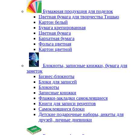
Бумажная продукция для поделок
Цветная бумага для творчества Тишью
Картон белый
Бумага крепированная
Цветная бумага
Бархатная бумага
Фольга цветная
Картон цветной
Блокноты, записные книжки, бумага для
заметок
Бизнес-блокноты
Блоки для записей
Блокноты
Записные книжки
Флажки-закладки самоклеящиеся
Книги для записи рецептов
Самоклеящиеся блоки
Детские подарочные наборы, анкеты для
друзей, личные дневники