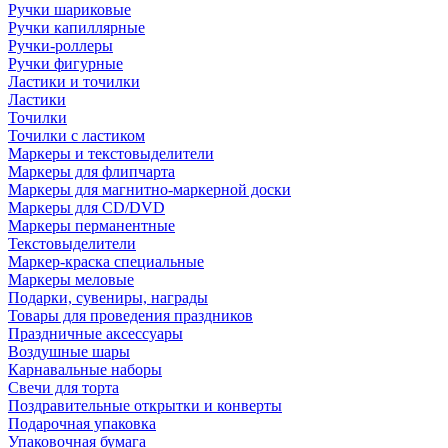
Ручки шариковые
Ручки капиллярные
Ручки-роллеры
Ручки фигурные
Ластики и точилки
Ластики
Точилки
Точилки с ластиком
Маркеры и текстовыделители
Маркеры для флипчарта
Маркеры для магнитно-маркерной доски
Маркеры для CD/DVD
Маркеры перманентные
Текстовыделители
Маркер-краска специальные
Маркеры меловые
Подарки, сувениры, награды
Товары для проведения праздников
Праздничные аксессуары
Воздушные шары
Карнавальные наборы
Свечи для торта
Поздравительные открытки и конверты
Подарочная упаковка
Упаковочная бумага