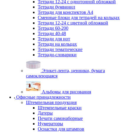
Тетради 12-24 с однотонной обложкой
Тетради бумвинил
Тетради для конспектов А4
Сменные блоки для тетрадей на кольцах
Тетради 12-24 с цветной обложкой
Тетради 60-200
Тетради 40-48
Тетради для нот
Тетради на кольцах
Тетради тематические
Тетради-словарики
Этикет-лента, ценники, бумага
самоклеющаяся
Альбомы для рисования
Офисные принадлежности
Штемпельная продукция
Штемпельные краски
Датеры
Печати самонаборные
Нумераторы
Оснастки для штампов