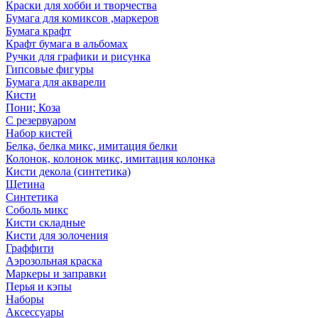
Краски для хобби и творчества
Бумага для комиксов ,маркеров
Бумага крафт
Крафт бумага в альбомах
Ручки для графики и рисунка
Гипсовые фигуры
Бумага для акварели
Кисти
Пони; Коза
С резервуаром
Набор кистей
Белка, белка микс, имитация белки
Колонок, колонок микс, имитация колонка
Кисти декола (синтетика)
Щетина
Синтетика
Соболь микс
Кисти складные
Кисти для золочения
Граффити
Аэрозольная краска
Маркеры и заправки
Перья и кэпы
Наборы
Аксессуары