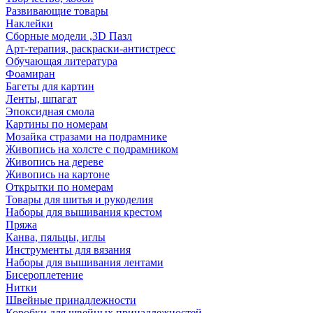
Развивающие товары
Наклейки
Сборные модели ,3D Пазл
Арт-терапия, раскраски-антистресс
Обучающая литература
Фоамиран
Багеты для картин
Ленты, шпагат
Эпоксидная смола
Картины по номерам
Мозайка стразами на подрамнике
Живопись на холсте с подрамником
Живопись на дереве
Живопись на картоне
Открытки по номерам
Товары для шитья и рукоделия
Наборы для вышивания крестом
Пряжа
Канва, пяльцы, иглы
Инструменты для вязания
Наборы для вышивания лентами
Бисероплетение
Нитки
Швейные принадлежности
Коробки для швейных принадлежностей