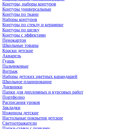
Контуры, наборы контуров
Контуры универсальные
Контуры по ткани
Наборы контуров
Контуры по стеклу и керамике
Контуры по шелку
Контуры с эффектами
Пенокартон
Школьные товары
Краски детские
Акварель
Гуашь
Пальчиковые
Витраж
Наборы детских цветных карандашей
Школьное планирование
Дневники
Папки для дипломных и курсовых работ
Портфолио
Расписания уроков
Закладки
Ножницы детские
Настольные покрытия детские
Светоотражатели
Папки-сумки с ручками