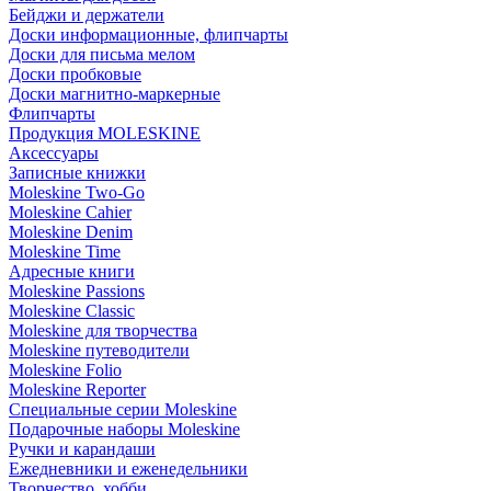
Бейджи и держатели
Доски информационные, флипчарты
Доски для письма мелом
Доски пробковые
Доски магнитно-маркерные
Флипчарты
Продукция MOLESKINE
Аксессуары
Записные книжки
Moleskine Two-Go
Moleskine Cahier
Moleskine Denim
Moleskine Time
Адресные книги
Moleskine Passions
Moleskine Classic
Moleskine для творчества
Moleskine путеводители
Moleskine Folio
Moleskine Reporter
Специальные серии Moleskine
Подарочные наборы Moleskine
Ручки и карандаши
Ежедневники и еженедельники
Творчество, хобби