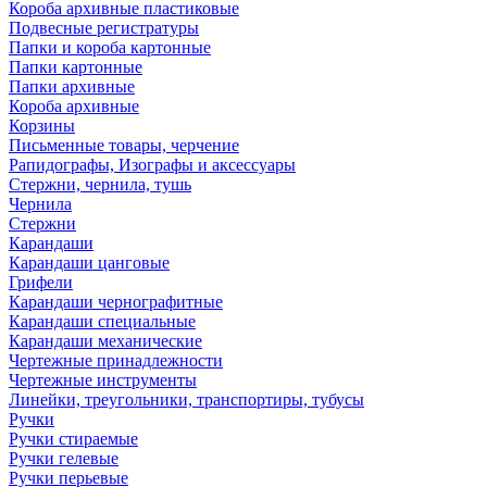
Короба архивные пластиковые
Подвесные регистратуры
Папки и короба картонные
Папки картонные
Папки архивные
Короба архивные
Корзины
Письменные товары, черчение
Рапидографы, Изографы и аксессуары
Стержни, чернила, тушь
Чернила
Стержни
Карандаши
Карандаши цанговые
Грифели
Карандаши чернографитные
Карандаши специальные
Карандаши механические
Чертежные принадлежности
Чертежные инструменты
Линейки, треугольники, транспортиры, тубусы
Ручки
Ручки стираемые
Ручки гелевые
Ручки перьевые