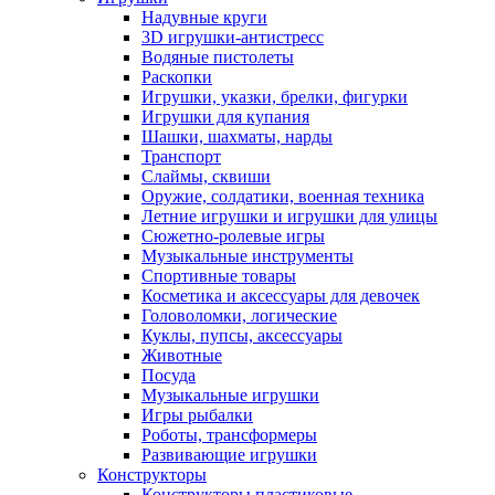
Надувные круги
3D игрушки-антистресс
Водяные пистолеты
Раскопки
Игрушки, указки, брелки, фигурки
Игрушки для купания
Шашки, шахматы, нарды
Транспорт
Слаймы, сквиши
Оружие, солдатики, военная техника
Летние игрушки и игрушки для улицы
Сюжетно-ролевые игры
Музыкальные инструменты
Спортивные товары
Косметика и аксессуары для девочек
Головоломки, логические
Куклы, пупсы, аксессуары
Животные
Посуда
Музыкальные игрушки
Игры рыбалки
Роботы, трансформеры
Развивающие игрушки
Конструкторы
Конструкторы пластиковые