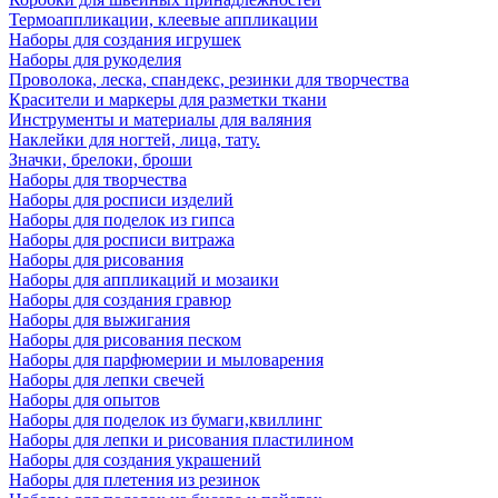
Термоаппликации, клеевые аппликации
Наборы для создания игрушек
Наборы для рукоделия
Проволока, леска, спандекс, резинки для творчества
Красители и маркеры для разметки ткани
Инструменты и материалы для валяния
Наклейки для ногтей, лица, тату.
Значки, брелоки, броши
Наборы для творчества
Наборы для росписи изделий
Наборы для поделок из гипса
Наборы для росписи витража
Наборы для рисования
Наборы для аппликаций и мозаики
Наборы для создания гравюр
Наборы для выжигания
Наборы для рисования песком
Наборы для парфюмерии и мыловарения
Наборы для лепки свечей
Наборы для опытов
Наборы для поделок из бумаги,квиллинг
Наборы для лепки и рисования пластилином
Наборы для создания украшений
Наборы для плетения из резинок