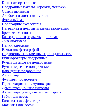
Банты декоративные
Подарочные пакеты, коробки, мешочки
Сумки-шопперы
Альбомы и листы для монет
Фотоальбомы
Новогодние аксессуары
Наградная и поздравительная продукция
Брелоки, Магниты
Благодарности, грамоты, дипломы
Дизайн-бумага
Папки адресные
Рамки для фотографий
Подарочные письменные принадлежности
Ручки-роллеры подарочные
Ручки шариковые подарочные
Ручки перьевые подарочные
Карандаши подарочные
Аксессуары
Футляры подарочные
Презентация и коммуникация
Демонстрационные системы
Аксессуары для досок и флипчартов
Губки для досок
Блокноты для флипчарта
Магниты для досок