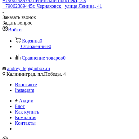
+79062389792
Ленинский проспект, 7-9
+79062389445
г. Черняховск , улица Ленина, 41
Заказать звонок
Задать вопрос
Войти
Корзина
0
Отложенные
0
Сравнение товаров
0
andrey_lep@inbox.ru
Калининград, пл.Победы, 4
Вконтакте
Instagram
Акции
Блог
Как купить
Компания
Контакты
...