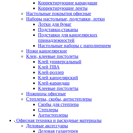
Корректирующие карандаши
Корректирующие ленты
Настольные покрытия офисные
Наборы настольные, подставки, лотки
Лотки для бумаг
Подставки-стаканы
Подставки для канцелярских
принадлежностей
Настольные наборы с наполнением
Ножи канцелярские
Клеи, клеевые пистолеты
Клей универсальный
Клей ПВА
Клей-роллер
Клей канцелярский
Клей-карандаш
Клеевые пистолеты
Ножницы офисные
Степлеры, скобы, антистеплеры
Скобы для степпера
Степлеры
Антистеплеры
Офисная техника и расходные материалы
Деловые аксессуары
Деловая галантерея