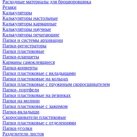
Расходные материалы для брошюровщика
Резаки
Калькуляторы
Калькуляторы настольные
Калькуляторы карманные
Калькуляторы научные
Калькуляторы печатающие
Папки и системы архивации
Папки-регистраторы
Папки пластиковые
Папки-планшеты
Карманы самоклеящиеся
Папки-конверты
Папки пластиковые с вкладышами
Папки пластиковые на кольцах
Папки пластиковые с пружиным скоросшивателем
Папки- портфели
Папки пластиковые на резинках
Папки на молнии
Папки пластиковые с зажимом
Папки-вкладыши
Скоросшиватели пластиковые
Папки пластиковые с отделениями
Папки-уголки
Разделители листов