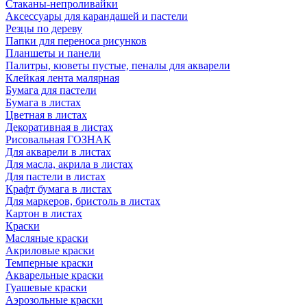
Стаканы-непроливайки
Аксессуары для карандашей и пастели
Резцы по дереву
Папки для переноса рисунков
Планшеты и панели
Палитры, кюветы пустые, пеналы для акварели
Клейкая лента малярная
Бумага для пастели
Бумага в листах
Цветная в листах
Декоративная в листах
Рисовальная ГОЗНАК
Для акварели в листах
Для масла, акрила в листах
Для пастели в листах
Крафт бумага в листах
Для маркеров, бристоль в листах
Картон в листах
Краски
Масляные краски
Акриловые краски
Темперные краски
Акварельные краски
Гуашевые краски
Аэрозольные краски