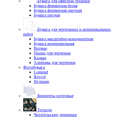
Бумага для офисной техники
Бумага форматная белая
Бумага форматная цветная
Бумага писчая
Бумага для чертежных и копировальных
работ
Бумага масштабно-координатная
Бумага копировальная
Ватман
Папки для черчения
Калька
Альбомы для черчения
Фотобумага
Lomond
Revcol
Hi-image
Конверты почтовые
Тетради
Читательские дневники