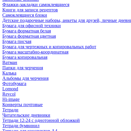
Флажки-закладки самоклеящиеся
Книги для записи рецептов
Самоклеящиеся блоки
Детские подарочные наборы, анкеты для друзей, личные днев
Бумага для офисной техники
Бумага форматная белая
Бумага форматная цветная
Бумага писчая
Бумага для чертежных и копировальных работ
Бумага масштабно-координатная
Бумага копировальная
Ватман
Папки для черчения
Калька
Альбомы для черчения
Фотобумага
Lomond
Revcol
Hi-image
Конверты почтовые
Тетради
Читательские дневники
Тетради 12-24 с однотонной обложкой
Тетради бумвинил
Тетради для конспектов А4