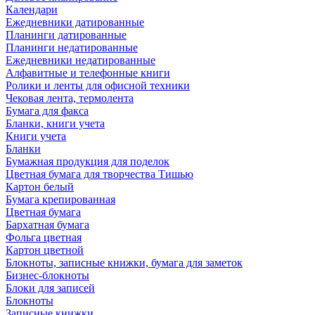
Календари
Ежедневники датированные
Планинги датированные
Планинги недатированные
Ежедневники недатированные
Алфавитные и телефонные книги
Ролики и ленты для офисной техники
Чековая лента, термолента
Бумага для факса
Бланки, книги учета
Книги учета
Бланки
Бумажная продукция для поделок
Цветная бумага для творчества Тишью
Картон белый
Бумага крепированная
Цветная бумага
Бархатная бумага
Фольга цветная
Картон цветной
Блокноты, записные книжки, бумага для заметок
Бизнес-блокноты
Блоки для записей
Блокноты
Записные книжки