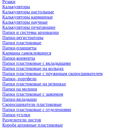
Резаки
Калькуляторы
Калькуляторы настольные
Калькуляторы карманные
Калькуляторы научные
Калькуляторы печатающие
Папки и системы архивации
Папки-регистраторы
Папки пластиковые
Папки-планшеты
Карманы самоклеящиеся
Папки-конверты
Папки пластиковые с вкладышами
Папки пластиковые на кольцах
Папки пластиковые с пружиным скоросшивателем
Папки- портфели
Папки пластиковые на резинках
Папки на молнии
Папки пластиковые с зажимом
Папки-вкладыши
Скоросшиватели пластиковые
Папки пластиковые с отделениями
Папки-уголки
Разделители листов
Короба архивные пластиковые