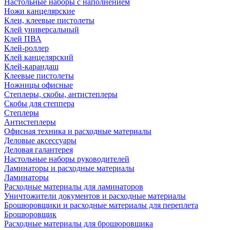
Настольные наборы с наполнением
Ножи канцелярские
Клеи, клеевые пистолеты
Клей универсальный
Клей ПВА
Клей-роллер
Клей канцелярский
Клей-карандаш
Клеевые пистолеты
Ножницы офисные
Степлеры, скобы, антистеплеры
Скобы для степпера
Степлеры
Антистеплеры
Офисная техника и расходные материалы
Деловые аксессуары
Деловая галантерея
Настольные наборы руководителей
Ламинаторы и расходные материалы
Ламинаторы
Расходные материалы для ламинаторов
Уничтожители документов и расходные материалы
Брошюровщики и расходные материалы для переплета
Брошюровщик
Расходные материалы для брошюровщика