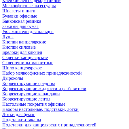
Клейкие ленты декоративные
Мелкоофисные аксессуары
Шпагаты и нити
Булавки офисные
Банковская резинка
Зажимы для бумаг
Увлажнители для пальцев
Лупы
Кнопки канцелярские
Кнопки силовые
Брелоки для ключей
Скрепки канцелярские
Скрепочницы магнитные
Шило канцелярское
Набор мелкоофисных принадлежностей
Дыроколы
Корректирующие средства
Корректирующие жидкости и разбавители
Корректирующие карандаши
Корректирующие ленты
Настольные покрытия офисные
Наборы настольные, подставки, лотки
Лотки для бумаг
Подставки-стаканы
Подставки для канцелярских принадлежностей