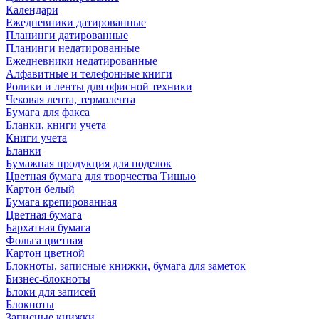
Календари
Ежедневники датированные
Планинги датированные
Планинги недатированные
Ежедневники недатированные
Алфавитные и телефонные книги
Ролики и ленты для офисной техники
Чековая лента, термолента
Бумага для факса
Бланки, книги учета
Книги учета
Бланки
Бумажная продукция для поделок
Цветная бумага для творчества Тишью
Картон белый
Бумага крепированная
Цветная бумага
Бархатная бумага
Фольга цветная
Картон цветной
Блокноты, записные книжки, бумага для заметок
Бизнес-блокноты
Блоки для записей
Блокноты
Записные книжки