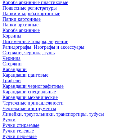
Короба архивные пластиковые
Подвесные регистратуры
Папки и короба картонные
Папки картонные
Папки архивные
Короба архивные
Корзины
Письменные товары, черчение
Рапидографы, Изографы и аксессуары
Стержни, чернила, тушь
Чернила
Стержни
Карандаши
Карандаши цанговые
Грифели
Карандаши чернографитные
Карандаши специальные
Карандаши механические
Чертежные принадлежности
Чертежные инструменты
Линейки, треугольники, транспортиры, тубусы
Ручки
Ручки стираемые
Ручки гелевые
Ручки перьевые