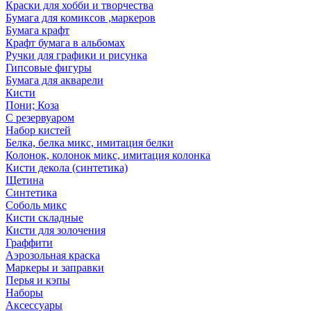
Краски для хобби и творчества
Бумага для комиксов ,маркеров
Бумага крафт
Крафт бумага в альбомах
Ручки для графики и рисунка
Гипсовые фигуры
Бумага для акварели
Кисти
Пони; Коза
С резервуаром
Набор кистей
Белка, белка микс, имитация белки
Колонок, колонок микс, имитация колонка
Кисти декола (синтетика)
Щетина
Синтетика
Соболь микс
Кисти складные
Кисти для золочения
Граффити
Аэрозольная краска
Маркеры и заправки
Перья и кэпы
Наборы
Аксессуары