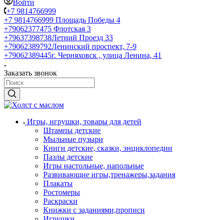
Войти
+7 9814766999
+7 9814766999
Площадь Победы 4
+79062377475
Флотская 3
+79637398738
Летний Проезд 33
+79062389792
Ленинский проспект, 7-9
+79062389445
г. Черняховск , улица Ленина, 41
Заказать звонок
Игры, игрушки, товары для детей
Штампы детские
Мыльные пузыри
Книги детские, сказки, энциклопедии
Пазлы детские
Игры настольные, напольные
Развивающие игры,тренажеры,задания
Плакаты
Ростомеры
Раскраски
Книжки с заданиями,прописи
Игрушки