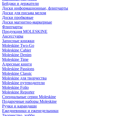
Бейджи и держатели
Доски информационные, флипчарты
Доски для письма мелом
Доски пробковые
Доски магнитно-маркерные
Флипчарты
Продукция MOLESKINE
Аксессуары
Записные книжки
Moleskine Two-Go
Moleskine Cahier
Moleskine Denim
Moleskine Time
Адресные книги
Moleskine Passions
Moleskine Classic
Moleskine для творчества
Moleskine путеводители
Moleskine Folio
Moleskine Reporter
Специальные серии Moleskine
Подарочные наборы Moleskine
Ручки и карандаши
Ежедневники и еженедельники
Творчество, хобби