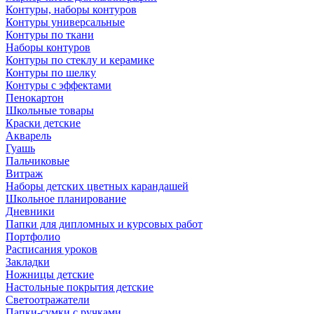
Контуры, наборы контуров
Контуры универсальные
Контуры по ткани
Наборы контуров
Контуры по стеклу и керамике
Контуры по шелку
Контуры с эффектами
Пенокартон
Школьные товары
Краски детские
Акварель
Гуашь
Пальчиковые
Витраж
Наборы детских цветных карандашей
Школьное планирование
Дневники
Папки для дипломных и курсовых работ
Портфолио
Расписания уроков
Закладки
Ножницы детские
Настольные покрытия детские
Светоотражатели
Папки-сумки с ручками