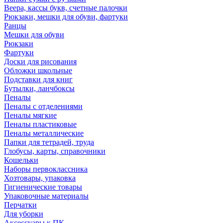
Веера, кассы букв, счетные палочки
Рюкзаки, мешки для обуви, фартуки
Ранцы
Мешки для обуви
Рюкзаки
Фартуки
Доски для рисования
Обложки школьные
Подставки для книг
Бутылки, ланчбоксы
Пеналы
Пеналы с отделениями
Пеналы мягкие
Пеналы пластиковые
Пеналы металлические
Папки для тетрадей, труда
Глобусы, карты, справочники
Кошельки
Наборы первоклассника
Хозтовары, упаковка
Гигиенические товары
Упаковочные материалы
Перчатки
Для уборки
Аксессуары к ПК