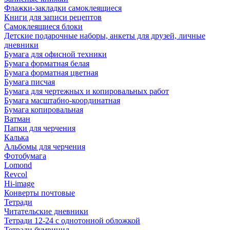
Флажки-закладки самоклеящиеся
Книги для записи рецептов
Самоклеящиеся блоки
Детские подарочные наборы, анкеты для друзей, личные
дневники
Бумага для офисной техники
Бумага форматная белая
Бумага форматная цветная
Бумага писчая
Бумага для чертежных и копировальных работ
Бумага масштабно-координатная
Бумага копировальная
Ватман
Папки для черчения
Калька
Альбомы для черчения
Фотобумага
Lomond
Revcol
Hi-image
Конверты почтовые
Тетради
Читательские дневники
Тетради 12-24 с однотонной обложкой
Тетради бумвинил