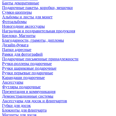
Банты декоративные
Подарочные пакеты, коробки, мешочки
Сумки-шопперы
Альбомы и листы для монет
Фотоальбомы
Новогодние аксессуары
Наградная и поздравительная продукция
Брелоки, Магниты
Благодарности, грамоты, дипломы
Дизайн-бумага
Папки адресные
Рамки для фотографий
Подарочные письменные принадлежности
Ручки-роллеры подарочные
Ручки шариковые подарочные
Ручки перьевые подарочные
Карандаши подарочные
Аксессуары
Футляры подарочные
Презентация и коммуникация
Демонстрационные системы
Аксессуары для досок и флипчартов
Губки для досок
Блокноты для флипчарта
Магниты для досок