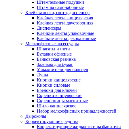
Штемпельные подушки
Штампы самонаборные
Клейкая лента, скотч, диспенсер
Клейкая лента канцелярская
Клейкая лента двусторонняя
Диспенсеры
Клейкие ленты упаковочные
Клейкие ленты декоративные
Мелкоофисные аксессуары
Шпагаты и нити
Булавки офисные
Банковская резинка
Зажимы для бумаг
Увлажнители для пальцев
Лупы
Кнопки канцелярские
Кнопки силовые
Брелоки для ключей
Скрепки канцелярские
Скрепочницы магнитные
Шило канцелярское
Набор мелкоофисных принадлежностей
Дыроколы
Корректирующие средства
Корректирующие жидкости и разбавители