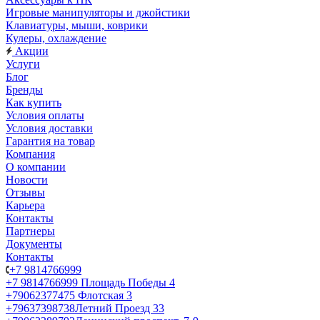
Игровые манипуляторы и джойстики
Клавиатуры, мыши, коврики
Кулеры, охлаждение
Акции
Услуги
Блог
Бренды
Как купить
Условия оплаты
Условия доставки
Гарантия на товар
Компания
О компании
Новости
Отзывы
Карьера
Контакты
Партнеры
Документы
Контакты
+7 9814766999
+7 9814766999
Площадь Победы 4
+79062377475
Флотская 3
+79637398738
Летний Проезд 33