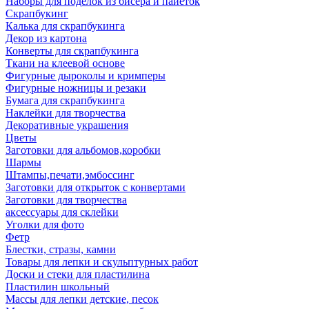
Наборы для поделок из бисера и пайеток
Скрапбукинг
Калька для скрапбукинга
Декор из картона
Конверты для скрапбукинга
Ткани на клеевой основе
Фигурные дыроколы и кримперы
Фигурные ножницы и резаки
Бумага для скрапбукинга
Наклейки для творчества
Декоративные украшения
Цветы
Заготовки для альбомов,коробки
Шармы
Штампы,печати,эмбоссинг
Заготовки для открыток с конвертами
Заготовки для творчества
аксессуары для склейки
Уголки для фото
Фетр
Блестки, стразы, камни
Товары для лепки и скульптурных работ
Доски и стеки для пластилина
Пластилин школьный
Массы для лепки детские, песок