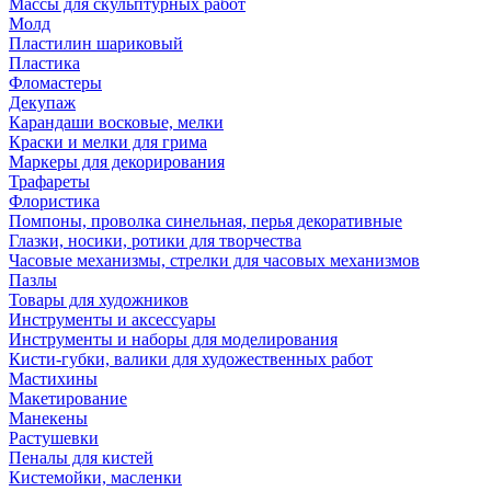
Массы для скульптурных работ
Молд
Пластилин шариковый
Пластика
Фломастеры
Декупаж
Карандаши восковые, мелки
Краски и мелки для грима
Маркеры для декорирования
Трафареты
Флористика
Помпоны, проволка синельная, перья декоративные
Глазки, носики, ротики для творчества
Часовые механизмы, стрелки для часовых механизмов
Пазлы
Товары для художников
Инструменты и аксессуары
Инструменты и наборы для моделирования
Кисти-губки, валики для художественных работ
Мастихины
Макетирование
Манекены
Растушевки
Пеналы для кистей
Кистемойки, масленки