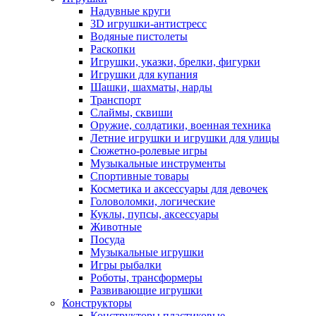
Надувные круги
3D игрушки-антистресс
Водяные пистолеты
Раскопки
Игрушки, указки, брелки, фигурки
Игрушки для купания
Шашки, шахматы, нарды
Транспорт
Слаймы, сквиши
Оружие, солдатики, военная техника
Летние игрушки и игрушки для улицы
Сюжетно-ролевые игры
Музыкальные инструменты
Спортивные товары
Косметика и аксессуары для девочек
Головоломки, логические
Куклы, пупсы, аксессуары
Животные
Посуда
Музыкальные игрушки
Игры рыбалки
Роботы, трансформеры
Развивающие игрушки
Конструкторы
Конструкторы пластиковые