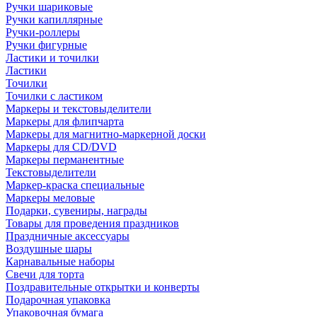
Ручки шариковые
Ручки капиллярные
Ручки-роллеры
Ручки фигурные
Ластики и точилки
Ластики
Точилки
Точилки с ластиком
Маркеры и текстовыделители
Маркеры для флипчарта
Маркеры для магнитно-маркерной доски
Маркеры для CD/DVD
Маркеры перманентные
Текстовыделители
Маркер-краска специальные
Маркеры меловые
Подарки, сувениры, награды
Товары для проведения праздников
Праздничные аксессуары
Воздушные шары
Карнавальные наборы
Свечи для торта
Поздравительные открытки и конверты
Подарочная упаковка
Упаковочная бумага