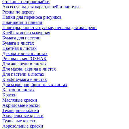
Стаканы-непроливайки
Аксессуары для карандашей и пастели
Резцы по дереву
Папки для переноса рисунков
Планшеты и панели
Палитры, кюветы пустые, пеналы для акварели
Клейкая лента малярная
Бумага для пастели
Бумага в листах
Цветная в листах
Декоративная в листах
Рисовальная ГОЗНАК
Для акварели в листах
Для масла, акрила в листах
Для пастели в листах
Крафт бумага в листах
Для маркеров, бристоль в листах
Картон в листах
Краски
Масляные краски
Акриловые краски
Темперные краски
Акварельные краски
Гуашевые краски
Аэрозольные краски