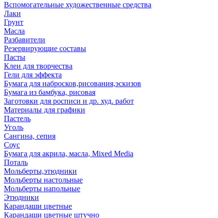
Вспомогательные художественные средства
Лаки
Грунт
Масла
Разбавители
Резервирующие составы
Пасты
Клеи для творчества
Гели для эффекта
Бумага для набросков,рисования,эскизов
Бумага из бамбука, рисовая
Заготовки для росписи и др. худ. работ
Материалы для графики
Пастель
Уголь
Сангина, сепия
Соус
Бумага для акрила, масла, Mixed Media
Поталь
Мольберты,этюдники
Мольберты настольные
Мольберты напольные
Этюдники
Карандаши цветные
Карандаши цветные штучно