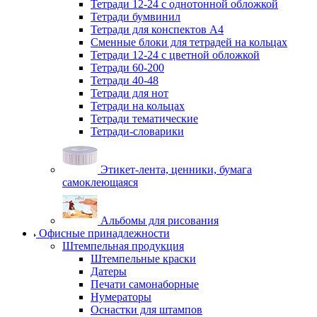
Тетради 12-24 с однотонной обложкой
Тетради бумвинил
Тетради для конспектов А4
Сменные блоки для тетрадей на кольцах
Тетради 12-24 с цветной обложкой
Тетради 60-200
Тетради 40-48
Тетради для нот
Тетради на кольцах
Тетради тематические
Тетради-словарики
Этикет-лента, ценники, бумага
самоклеющаяся
Альбомы для рисования
Офисные принадлежности
Штемпельная продукция
Штемпельные краски
Датеры
Печати самонаборные
Нумераторы
Оснастки для штампов