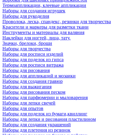
Термоаппликации, клеевые аппликации
Наборы для создания игрушек
Наборы для рукоделия
Проволока, леска, спандекс, резинки для творчества
Красители и маркеры для разметки ткани
Инструменты и материалы для валяния
Наклейки для ногтей, лица, тату.
Значки, брелоки, броши
Наборы для творчества
Наборы для росписи изделий
Наборы для поделок из гипса
Наборы для росписи витража
Наборы для рисования
Наборы для аппликаций и мозаики
Наборы для создания гравюр
Наборы для выжигания
Наборы для рисования песком
Наборы для парфюмерии и мыловарения
Наборы для лепки свечей
Наборы для опытов
Наборы для поделок из бумаги,квиллинг
Наборы для лепки и рисования пластилином
Наборы для создания украшений
Наборы для плетения из резинок