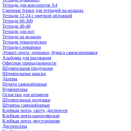
Тетради для конспектов А4
Сменные блоки для тетрадей на кольцах
Тетради 12-24 с цветной обложкой
Тетради 60-200
Тетради 40-48
Тетради для нот
Тетради на кольцах
Тетради тематические
Тетради-словарики
Этикет-лента, ценники, бумага самоклеющаяся
Альбомы для рисования
Офисные принадлежности
Штемпельная продукция
Штемпельные краски
Датеры
Печати самонаборные
Нумераторы
Оснастки для штампов
Штемпельные подушки
Штампы самонаборные
Клейкая лента, скотч, диспенсер
Клейкая лента канцелярская
Клейкая лента двусторонняя
Диспенсеры