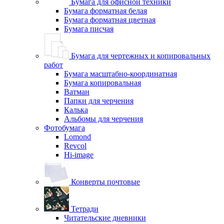
Бумага для офисной техники
Бумага форматная белая
Бумага форматная цветная
Бумага писчая
Бумага для чертежных и копировальных
работ
Бумага масштабно-координатная
Бумага копировальная
Ватман
Папки для черчения
Калька
Альбомы для черчения
Фотобумага
Lomond
Revcol
Hi-image
Конверты почтовые
Тетради
Читательские дневники