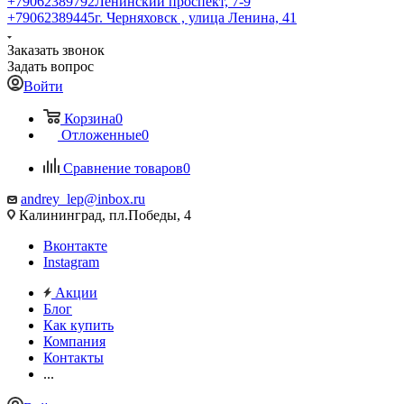
+79062389792
Ленинский проспект, 7-9
+79062389445
г. Черняховск , улица Ленина, 41
Заказать звонок
Задать вопрос
Войти
Корзина
0
Отложенные
0
Сравнение товаров
0
andrey_lep@inbox.ru
Калининград, пл.Победы, 4
Вконтакте
Instagram
Акции
Блог
Как купить
Компания
Контакты
...