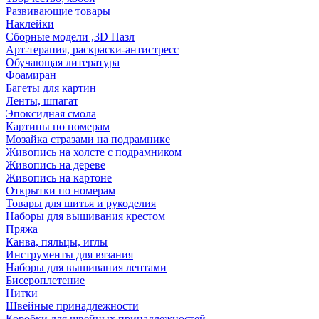
Развивающие товары
Наклейки
Сборные модели ,3D Пазл
Арт-терапия, раскраски-антистресс
Обучающая литература
Фоамиран
Багеты для картин
Ленты, шпагат
Эпоксидная смола
Картины по номерам
Мозайка стразами на подрамнике
Живопись на холсте с подрамником
Живопись на дереве
Живопись на картоне
Открытки по номерам
Товары для шитья и рукоделия
Наборы для вышивания крестом
Пряжа
Канва, пяльцы, иглы
Инструменты для вязания
Наборы для вышивания лентами
Бисероплетение
Нитки
Швейные принадлежности
Коробки для швейных принадлежностей