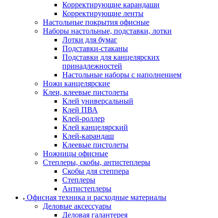
Корректирующие карандаши
Корректирующие ленты
Настольные покрытия офисные
Наборы настольные, подставки, лотки
Лотки для бумаг
Подставки-стаканы
Подставки для канцелярских
принадлежностей
Настольные наборы с наполнением
Ножи канцелярские
Клеи, клеевые пистолеты
Клей универсальный
Клей ПВА
Клей-роллер
Клей канцелярский
Клей-карандаш
Клеевые пистолеты
Ножницы офисные
Степлеры, скобы, антистеплеры
Скобы для степпера
Степлеры
Антистеплеры
Офисная техника и расходные материалы
Деловые аксессуары
Деловая галантерея