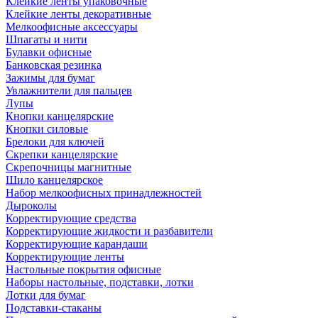
Клейкие ленты упаковочные
Клейкие ленты декоративные
Мелкоофисные аксессуары
Шпагаты и нити
Булавки офисные
Банковская резинка
Зажимы для бумаг
Увлажнители для пальцев
Лупы
Кнопки канцелярские
Кнопки силовые
Брелоки для ключей
Скрепки канцелярские
Скрепочницы магнитные
Шило канцелярское
Набор мелкоофисных принадлежностей
Дыроколы
Корректирующие средства
Корректирующие жидкости и разбавители
Корректирующие карандаши
Корректирующие ленты
Настольные покрытия офисные
Наборы настольные, подставки, лотки
Лотки для бумаг
Подставки-стаканы