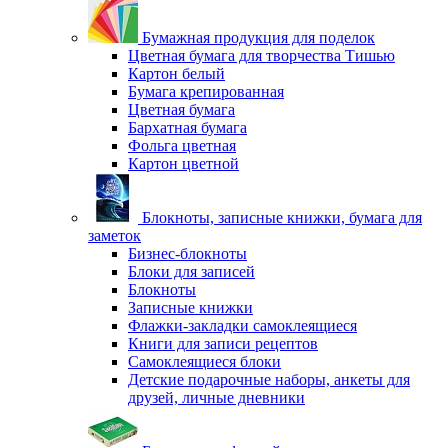
Бумажная продукция для поделок
Цветная бумага для творчества Тишью
Картон белый
Бумага крепированная
Цветная бумага
Бархатная бумага
Фольга цветная
Картон цветной
Блокноты, записные книжки, бумага для
заметок
Бизнес-блокноты
Блоки для записей
Блокноты
Записные книжки
Флажки-закладки самоклеящиеся
Книги для записи рецептов
Самоклеящиеся блоки
Детские подарочные наборы, анкеты для
друзей, личные дневники