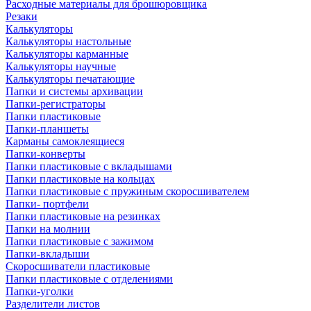
Расходные материалы для брошюровщика
Резаки
Калькуляторы
Калькуляторы настольные
Калькуляторы карманные
Калькуляторы научные
Калькуляторы печатающие
Папки и системы архивации
Папки-регистраторы
Папки пластиковые
Папки-планшеты
Карманы самоклеящиеся
Папки-конверты
Папки пластиковые с вкладышами
Папки пластиковые на кольцах
Папки пластиковые с пружиным скоросшивателем
Папки- портфели
Папки пластиковые на резинках
Папки на молнии
Папки пластиковые с зажимом
Папки-вкладыши
Скоросшиватели пластиковые
Папки пластиковые с отделениями
Папки-уголки
Разделители листов