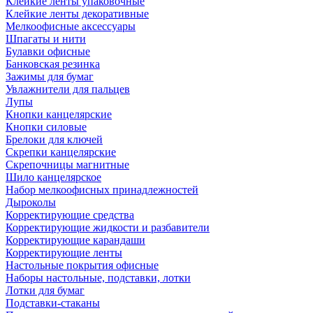
Клейкие ленты упаковочные
Клейкие ленты декоративные
Мелкоофисные аксессуары
Шпагаты и нити
Булавки офисные
Банковская резинка
Зажимы для бумаг
Увлажнители для пальцев
Лупы
Кнопки канцелярские
Кнопки силовые
Брелоки для ключей
Скрепки канцелярские
Скрепочницы магнитные
Шило канцелярское
Набор мелкоофисных принадлежностей
Дыроколы
Корректирующие средства
Корректирующие жидкости и разбавители
Корректирующие карандаши
Корректирующие ленты
Настольные покрытия офисные
Наборы настольные, подставки, лотки
Лотки для бумаг
Подставки-стаканы