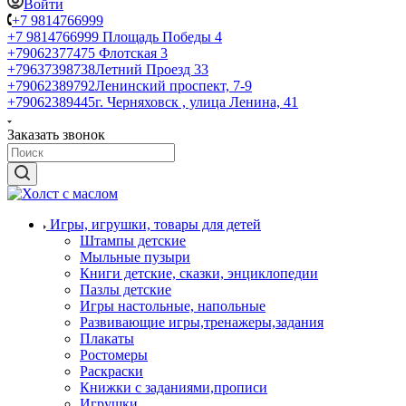
Войти
+7 9814766999
+7 9814766999
Площадь Победы 4
+79062377475
Флотская 3
+79637398738
Летний Проезд 33
+79062389792
Ленинский проспект, 7-9
+79062389445
г. Черняховск , улица Ленина, 41
Заказать звонок
Игры, игрушки, товары для детей
Штампы детские
Мыльные пузыри
Книги детские, сказки, энциклопедии
Пазлы детские
Игры настольные, напольные
Развивающие игры,тренажеры,задания
Плакаты
Ростомеры
Раскраски
Книжки с заданиями,прописи
Игрушки