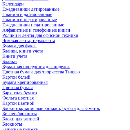
Календари
Ежедневники датированные
Планинги датированные
Планинги недатированные
Ежедневники недатированные
Алфавитные и телефонные книги
Ролики и ленты для офисной техники
Чековая лента, термолента
Бумага для факса
Бланки, книги учета
Книги учета
Бланки
Бумажная продукция для поделок
Цветная бумага для творчества Тишью
Картон белый
Бумага крепированная
Цветная бумага
Бархатная бумага
Фольга цветная
Картон цветной
Блокноты, записные книжки, бумага для заметок
Бизнес-блокноты
Блоки для записей
Блокноты
Записные книжки