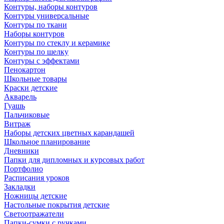
Контуры, наборы контуров
Контуры универсальные
Контуры по ткани
Наборы контуров
Контуры по стеклу и керамике
Контуры по шелку
Контуры с эффектами
Пенокартон
Школьные товары
Краски детские
Акварель
Гуашь
Пальчиковые
Витраж
Наборы детских цветных карандашей
Школьное планирование
Дневники
Папки для дипломных и курсовых работ
Портфолио
Расписания уроков
Закладки
Ножницы детские
Настольные покрытия детские
Светоотражатели
Папки-сумки с ручками