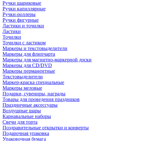
Ручки шариковые
Ручки капиллярные
Ручки-роллеры
Ручки фигурные
Ластики и точилки
Ластики
Точилки
Точилки с ластиком
Маркеры и текстовыделители
Маркеры для флипчарта
Маркеры для магнитно-маркерной доски
Маркеры для CD/DVD
Маркеры перманентные
Текстовыделители
Маркер-краска специальные
Маркеры меловые
Подарки, сувениры, награды
Товары для проведения праздников
Праздничные аксессуары
Воздушные шары
Карнавальные наборы
Свечи для торта
Поздравительные открытки и конверты
Подарочная упаковка
Упаковочная бумага