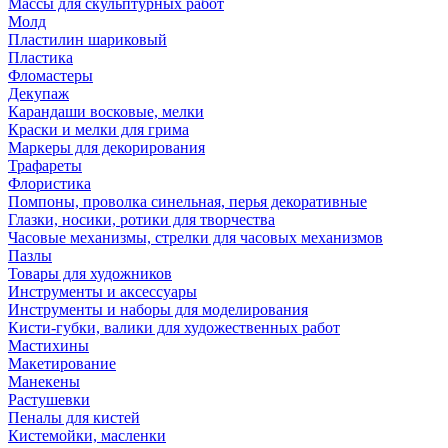
Массы для скульптурных работ
Молд
Пластилин шариковый
Пластика
Фломастеры
Декупаж
Карандаши восковые, мелки
Краски и мелки для грима
Маркеры для декорирования
Трафареты
Флористика
Помпоны, проволка синельная, перья декоративные
Глазки, носики, ротики для творчества
Часовые механизмы, стрелки для часовых механизмов
Пазлы
Товары для художников
Инструменты и аксессуары
Инструменты и наборы для моделирования
Кисти-губки, валики для художественных работ
Мастихины
Макетирование
Манекены
Растушевки
Пеналы для кистей
Кистемойки, масленки