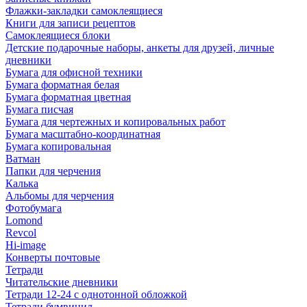
Флажки-закладки самоклеящиеся
Книги для записи рецептов
Самоклеящиеся блоки
Детские подарочные наборы, анкеты для друзей, личные
дневники
Бумага для офисной техники
Бумага форматная белая
Бумага форматная цветная
Бумага писчая
Бумага для чертежных и копировальных работ
Бумага масштабно-координатная
Бумага копировальная
Ватман
Папки для черчения
Калька
Альбомы для черчения
Фотобумага
Lomond
Revcol
Hi-image
Конверты почтовые
Тетради
Читательские дневники
Тетради 12-24 с однотонной обложкой
Тетради бумвинил