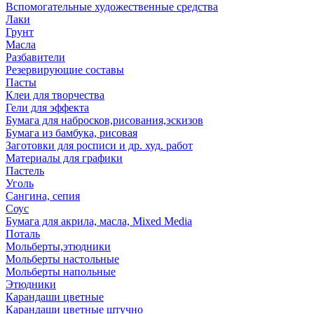
Вспомогательные художественные средства
Лаки
Грунт
Масла
Разбавители
Резервирующие составы
Пасты
Клеи для творчества
Гели для эффекта
Бумага для набросков,рисования,эскизов
Бумага из бамбука, рисовая
Заготовки для росписи и др. худ. работ
Материалы для графики
Пастель
Уголь
Сангина, сепия
Соус
Бумага для акрила, масла, Mixed Media
Поталь
Мольберты,этюдники
Мольберты настольные
Мольберты напольные
Этюдники
Карандаши цветные
Карандаши цветные штучно