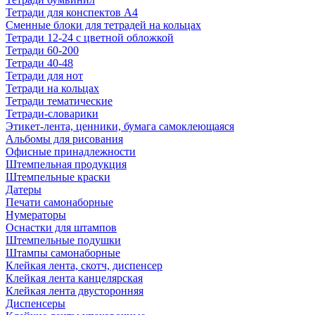
Тетради для конспектов А4
Сменные блоки для тетрадей на кольцах
Тетради 12-24 с цветной обложкой
Тетради 60-200
Тетради 40-48
Тетради для нот
Тетради на кольцах
Тетради тематические
Тетради-словарики
Этикет-лента, ценники, бумага самоклеющаяся
Альбомы для рисования
Офисные принадлежности
Штемпельная продукция
Штемпельные краски
Датеры
Печати самонаборные
Нумераторы
Оснастки для штампов
Штемпельные подушки
Штампы самонаборные
Клейкая лента, скотч, диспенсер
Клейкая лента канцелярская
Клейкая лента двусторонняя
Диспенсеры