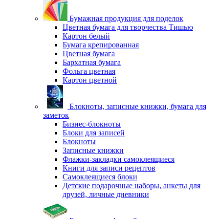
Бумажная продукция для поделок
Цветная бумага для творчества Тишью
Картон белый
Бумага крепированная
Цветная бумага
Бархатная бумага
Фольга цветная
Картон цветной
Блокноты, записные книжки, бумага для
заметок
Бизнес-блокноты
Блоки для записей
Блокноты
Записные книжки
Флажки-закладки самоклеящиеся
Книги для записи рецептов
Самоклеящиеся блоки
Детские подарочные наборы, анкеты для
друзей, личные дневники