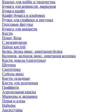
Краски для хобби и творчества
Бумага для комиксов ,маркеров
Бумага крафт
Крафт бумага в альбомах
Ручки для графики и рисунка
Гипсовые фигуры
Бумага для акварели
Кисти
Пони; Коза
С резервуаром
Набор кистей
Белка, белка микс, имитация белки
Колонок, колонок микс, имитация колонка
Кисти декола (синтетика)
Щетина
Синтетика
Соболь микс
Кисти складные
Кисти для золочения
Граффити
Аэрозольная краска
Маркеры и заправки
Перья и кэпы
Наборы
Аксессуары