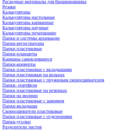
Расходные материалы для брошюровщика
Резаки
Калькуляторы
Калькуляторы настольные
Калькуляторы карманные
Калькуляторы научные
Калькуляторы печатающие
Папки и системы архивации
Папки-регистраторы
Папки пластиковые
Папки-планшеты
Карманы самоклеящиеся
Папки-конверты
Папки пластиковые с вкладышами
Папки пластиковые на кольцах
Папки пластиковые с пружиным скоросшивателем
Папки- портфели
Папки пластиковые на резинках
Папки на молнии
Папки пластиковые с зажимом
Папки-вкладыши
Скоросшиватели пластиковые
Папки пластиковые с отделениями
Папки-уголки
Разделители листов