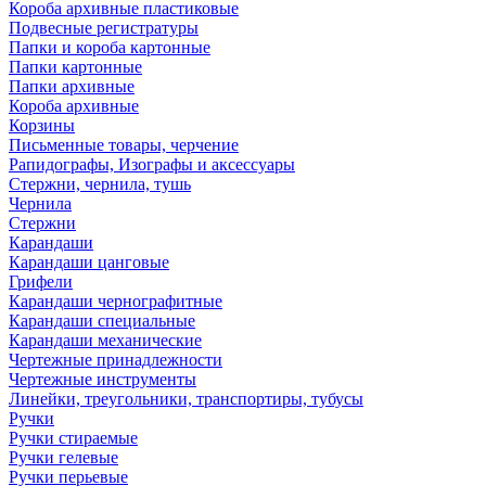
Короба архивные пластиковые
Подвесные регистратуры
Папки и короба картонные
Папки картонные
Папки архивные
Короба архивные
Корзины
Письменные товары, черчение
Рапидографы, Изографы и аксессуары
Стержни, чернила, тушь
Чернила
Стержни
Карандаши
Карандаши цанговые
Грифели
Карандаши чернографитные
Карандаши специальные
Карандаши механические
Чертежные принадлежности
Чертежные инструменты
Линейки, треугольники, транспортиры, тубусы
Ручки
Ручки стираемые
Ручки гелевые
Ручки перьевые