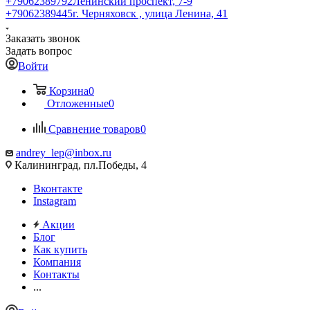
+79062389792
Ленинский проспект, 7-9
+79062389445
г. Черняховск , улица Ленина, 41
Заказать звонок
Задать вопрос
Войти
Корзина
0
Отложенные
0
Сравнение товаров
0
andrey_lep@inbox.ru
Калининград, пл.Победы, 4
Вконтакте
Instagram
Акции
Блог
Как купить
Компания
Контакты
...