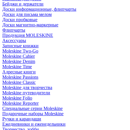
Бейджи и держатели
Доски информационные, флипчарты
Доски для письма мелом
Доски пробковые
Доски магнитно-маркерные
Флипчарты
Продукция MOLESKINE
Аксессуары
Записные книжки
Moleskine Two-Go
Moleskine Cahier
Moleskine Denim
Moleskine Time
Адресные книги
Moleskine Passions
Moleskine Classic
Moleskine для творчества
Moleskine путеводители
Moleskine Folio
Moleskine Reporter
Специальные серии Moleskine
Подарочные наборы Moleskine
Ручки и карандаши
Ежедневники и еженедельники
Творчество, хобби