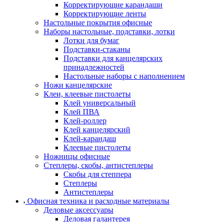
Корректирующие карандаши
Корректирующие ленты
Настольные покрытия офисные
Наборы настольные, подставки, лотки
Лотки для бумаг
Подставки-стаканы
Подставки для канцелярских
принадлежностей
Настольные наборы с наполнением
Ножи канцелярские
Клеи, клеевые пистолеты
Клей универсальный
Клей ПВА
Клей-роллер
Клей канцелярский
Клей-карандаш
Клеевые пистолеты
Ножницы офисные
Степлеры, скобы, антистеплеры
Скобы для степпера
Степлеры
Антистеплеры
Офисная техника и расходные материалы
Деловые аксессуары
Деловая галантерея