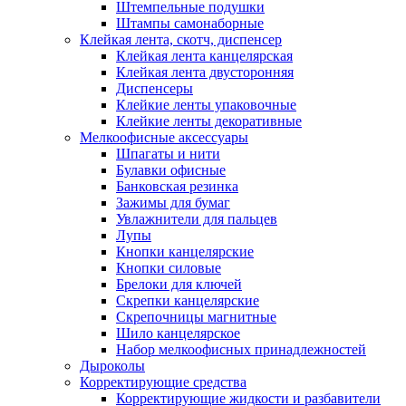
Штемпельные подушки
Штампы самонаборные
Клейкая лента, скотч, диспенсер
Клейкая лента канцелярская
Клейкая лента двусторонняя
Диспенсеры
Клейкие ленты упаковочные
Клейкие ленты декоративные
Мелкоофисные аксессуары
Шпагаты и нити
Булавки офисные
Банковская резинка
Зажимы для бумаг
Увлажнители для пальцев
Лупы
Кнопки канцелярские
Кнопки силовые
Брелоки для ключей
Скрепки канцелярские
Скрепочницы магнитные
Шило канцелярское
Набор мелкоофисных принадлежностей
Дыроколы
Корректирующие средства
Корректирующие жидкости и разбавители