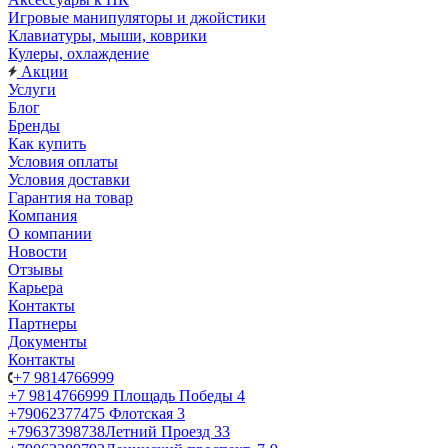
Игровые манипуляторы и джойстики
Клавиатуры, мыши, коврики
Кулеры, охлаждение
Акции
Услуги
Блог
Бренды
Как купить
Условия оплаты
Условия доставки
Гарантия на товар
Компания
О компании
Новости
Отзывы
Карьера
Контакты
Партнеры
Документы
Контакты
+7 9814766999
+7 9814766999
Площадь Победы 4
+79062377475
Флотская 3
+79637398738
Летний Проезд 33