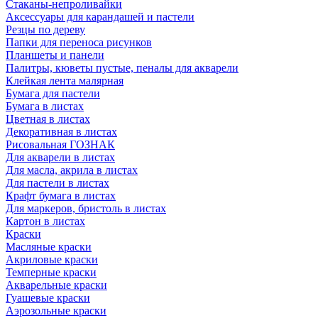
Стаканы-непроливайки
Аксессуары для карандашей и пастели
Резцы по дереву
Папки для переноса рисунков
Планшеты и панели
Палитры, кюветы пустые, пеналы для акварели
Клейкая лента малярная
Бумага для пастели
Бумага в листах
Цветная в листах
Декоративная в листах
Рисовальная ГОЗНАК
Для акварели в листах
Для масла, акрила в листах
Для пастели в листах
Крафт бумага в листах
Для маркеров, бристоль в листах
Картон в листах
Краски
Масляные краски
Акриловые краски
Темперные краски
Акварельные краски
Гуашевые краски
Аэрозольные краски