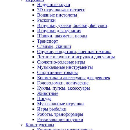
Надувные круги
3D игрушки-антистресс
Водяные пистолеты
Раскопки
Игрушки, указки, брелки, фигурки
Игрушки для купания
Шашки, шахматы, нарды
Транспорт
Слаймы, сквиши
Оружие, солдатики, военная техника
Летние игрушки и игрушки для улицы
Сюжетно-ролевые игры
Музыкальные инструменты
Спортивные товары
Косметика и аксессуары для девочек
Головоломки, логические
Куклы, пупсы, аксессуары
Животные
Посуда
Музыкальные игрушки
Игры рыбалки
Роботы, трансформеры
Развивающие игрушки
Конструкторы
Конструкторы пластиковые