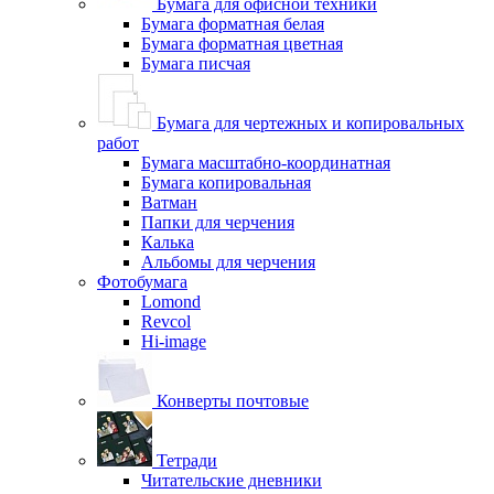
Бумага для офисной техники
Бумага форматная белая
Бумага форматная цветная
Бумага писчая
Бумага для чертежных и копировальных
работ
Бумага масштабно-координатная
Бумага копировальная
Ватман
Папки для черчения
Калька
Альбомы для черчения
Фотобумага
Lomond
Revcol
Hi-image
Конверты почтовые
Тетради
Читательские дневники