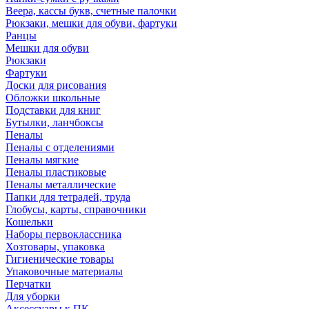
Веера, кассы букв, счетные палочки
Рюкзаки, мешки для обуви, фартуки
Ранцы
Мешки для обуви
Рюкзаки
Фартуки
Доски для рисования
Обложки школьные
Подставки для книг
Бутылки, ланчбоксы
Пеналы
Пеналы с отделениями
Пеналы мягкие
Пеналы пластиковые
Пеналы металлические
Папки для тетрадей, труда
Глобусы, карты, справочники
Кошельки
Наборы первоклассника
Хозтовары, упаковка
Гигиенические товары
Упаковочные материалы
Перчатки
Для уборки
Аксессуары к ПК