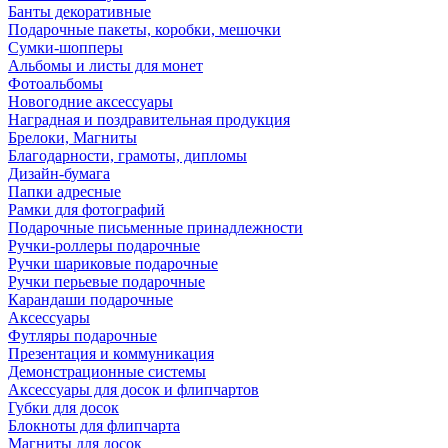
Банты декоративные
Подарочные пакеты, коробки, мешочки
Сумки-шопперы
Альбомы и листы для монет
Фотоальбомы
Новогодние аксессуары
Наградная и поздравительная продукция
Брелоки, Магниты
Благодарности, грамоты, дипломы
Дизайн-бумага
Папки адресные
Рамки для фотографий
Подарочные письменные принадлежности
Ручки-роллеры подарочные
Ручки шариковые подарочные
Ручки перьевые подарочные
Карандаши подарочные
Аксессуары
Футляры подарочные
Презентация и коммуникация
Демонстрационные системы
Аксессуары для досок и флипчартов
Губки для досок
Блокноты для флипчарта
Магниты для досок