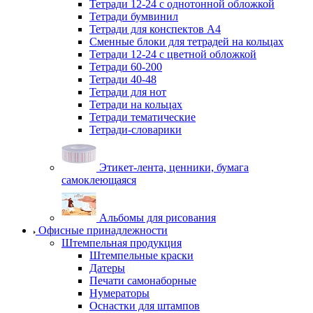
Тетради 12-24 с однотонной обложкой
Тетради бумвинил
Тетради для конспектов А4
Сменные блоки для тетрадей на кольцах
Тетради 12-24 с цветной обложкой
Тетради 60-200
Тетради 40-48
Тетради для нот
Тетради на кольцах
Тетради тематические
Тетради-словарики
Этикет-лента, ценники, бумага
самоклеющаяся
Альбомы для рисования
Офисные принадлежности
Штемпельная продукция
Штемпельные краски
Датеры
Печати самонаборные
Нумераторы
Оснастки для штампов