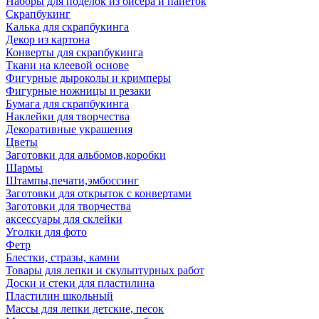
Наборы для поделок из бисера и пайеток
Скрапбукинг
Калька для скрапбукинга
Декор из картона
Конверты для скрапбукинга
Ткани на клеевой основе
Фигурные дыроколы и кримперы
Фигурные ножницы и резаки
Бумага для скрапбукинга
Наклейки для творчества
Декоративные украшения
Цветы
Заготовки для альбомов,коробки
Шармы
Штампы,печати,эмбоссинг
Заготовки для открыток с конвертами
Заготовки для творчества
аксессуары для склейки
Уголки для фото
Фетр
Блестки, стразы, камни
Товары для лепки и скульптурных работ
Доски и стеки для пластилина
Пластилин школьный
Массы для лепки детские, песок