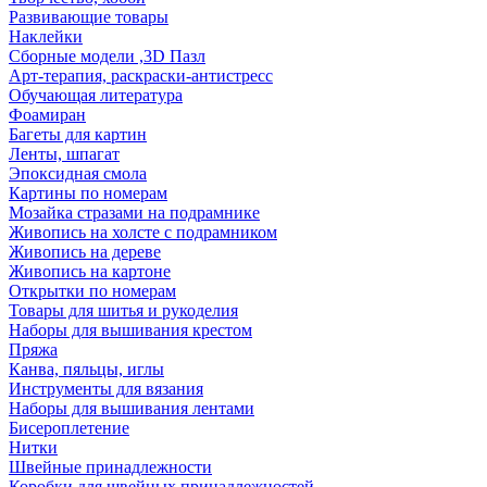
Развивающие товары
Наклейки
Сборные модели ,3D Пазл
Арт-терапия, раскраски-антистресс
Обучающая литература
Фоамиран
Багеты для картин
Ленты, шпагат
Эпоксидная смола
Картины по номерам
Мозайка стразами на подрамнике
Живопись на холсте с подрамником
Живопись на дереве
Живопись на картоне
Открытки по номерам
Товары для шитья и рукоделия
Наборы для вышивания крестом
Пряжа
Канва, пяльцы, иглы
Инструменты для вязания
Наборы для вышивания лентами
Бисероплетение
Нитки
Швейные принадлежности
Коробки для швейных принадлежностей