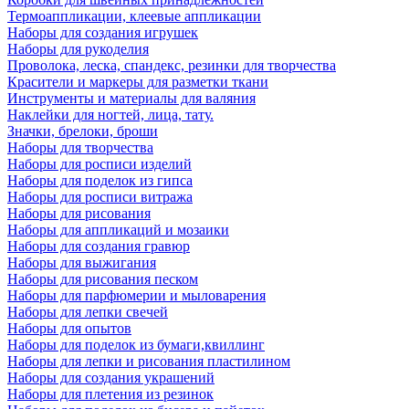
Термоаппликации, клеевые аппликации
Наборы для создания игрушек
Наборы для рукоделия
Проволока, леска, спандекс, резинки для творчества
Красители и маркеры для разметки ткани
Инструменты и материалы для валяния
Наклейки для ногтей, лица, тату.
Значки, брелоки, броши
Наборы для творчества
Наборы для росписи изделий
Наборы для поделок из гипса
Наборы для росписи витража
Наборы для рисования
Наборы для аппликаций и мозаики
Наборы для создания гравюр
Наборы для выжигания
Наборы для рисования песком
Наборы для парфюмерии и мыловарения
Наборы для лепки свечей
Наборы для опытов
Наборы для поделок из бумаги,квиллинг
Наборы для лепки и рисования пластилином
Наборы для создания украшений
Наборы для плетения из резинок