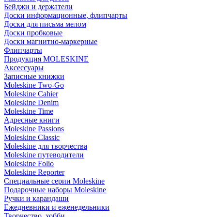
Бейджи и держатели
Доски информационные, флипчарты
Доски для письма мелом
Доски пробковые
Доски магнитно-маркерные
Флипчарты
Продукция MOLESKINE
Аксессуары
Записные книжки
Moleskine Two-Go
Moleskine Cahier
Moleskine Denim
Moleskine Time
Адресные книги
Moleskine Passions
Moleskine Classic
Moleskine для творчества
Moleskine путеводители
Moleskine Folio
Moleskine Reporter
Специальные серии Moleskine
Подарочные наборы Moleskine
Ручки и карандаши
Ежедневники и еженедельники
Творчество, хобби