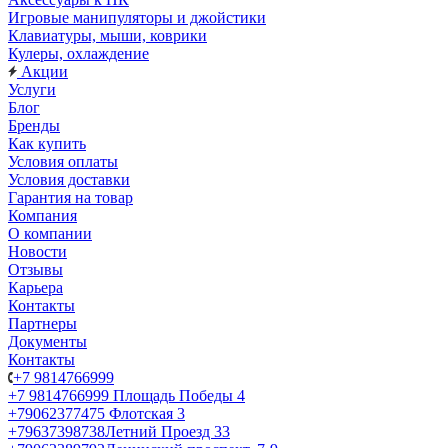
Игровые манипуляторы и джойстики
Клавиатуры, мыши, коврики
Кулеры, охлаждение
Акции
Услуги
Блог
Бренды
Как купить
Условия оплаты
Условия доставки
Гарантия на товар
Компания
О компании
Новости
Отзывы
Карьера
Контакты
Партнеры
Документы
Контакты
+7 9814766999
+7 9814766999
Площадь Победы 4
+79062377475
Флотская 3
+79637398738
Летний Проезд 33