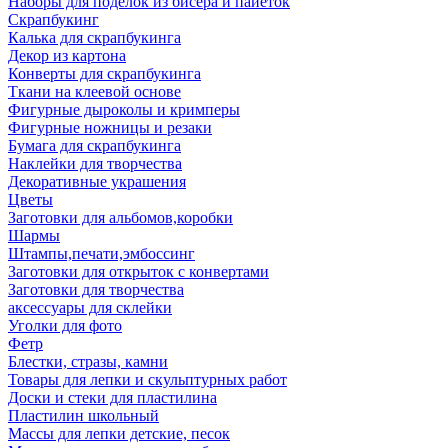
Наборы для поделок из бисера и пайеток
Скрапбукинг
Калька для скрапбукинга
Декор из картона
Конверты для скрапбукинга
Ткани на клеевой основе
Фигурные дыроколы и кримперы
Фигурные ножницы и резаки
Бумага для скрапбукинга
Наклейки для творчества
Декоративные украшения
Цветы
Заготовки для альбомов,коробки
Шармы
Штампы,печати,эмбоссинг
Заготовки для открыток с конвертами
Заготовки для творчества
аксессуары для склейки
Уголки для фото
Фетр
Блестки, стразы, камни
Товары для лепки и скульптурных работ
Доски и стеки для пластилина
Пластилин школьный
Массы для лепки детские, песок