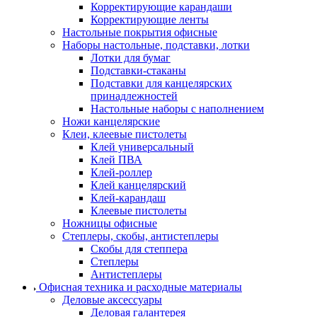
Корректирующие карандаши
Корректирующие ленты
Настольные покрытия офисные
Наборы настольные, подставки, лотки
Лотки для бумаг
Подставки-стаканы
Подставки для канцелярских
принадлежностей
Настольные наборы с наполнением
Ножи канцелярские
Клеи, клеевые пистолеты
Клей универсальный
Клей ПВА
Клей-роллер
Клей канцелярский
Клей-карандаш
Клеевые пистолеты
Ножницы офисные
Степлеры, скобы, антистеплеры
Скобы для степпера
Степлеры
Антистеплеры
Офисная техника и расходные материалы
Деловые аксессуары
Деловая галантерея