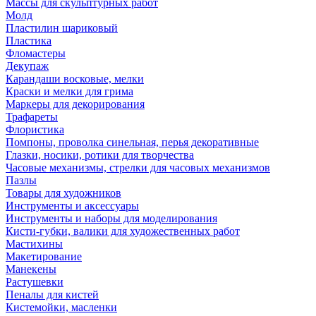
Массы для скульптурных работ
Молд
Пластилин шариковый
Пластика
Фломастеры
Декупаж
Карандаши восковые, мелки
Краски и мелки для грима
Маркеры для декорирования
Трафареты
Флористика
Помпоны, проволка синельная, перья декоративные
Глазки, носики, ротики для творчества
Часовые механизмы, стрелки для часовых механизмов
Пазлы
Товары для художников
Инструменты и аксессуары
Инструменты и наборы для моделирования
Кисти-губки, валики для художественных работ
Мастихины
Макетирование
Манекены
Растушевки
Пеналы для кистей
Кистемойки, масленки