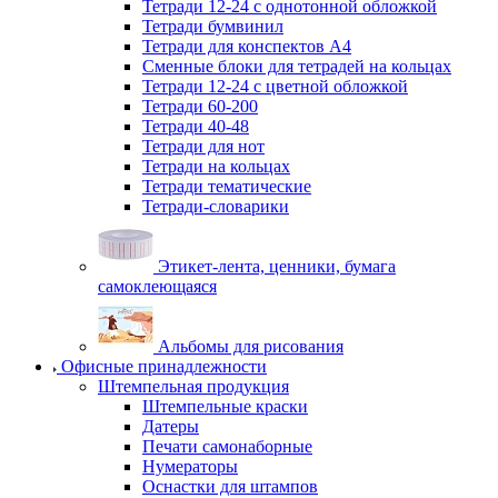
Тетради 12-24 с однотонной обложкой
Тетради бумвинил
Тетради для конспектов А4
Сменные блоки для тетрадей на кольцах
Тетради 12-24 с цветной обложкой
Тетради 60-200
Тетради 40-48
Тетради для нот
Тетради на кольцах
Тетради тематические
Тетради-словарики
Этикет-лента, ценники, бумага
самоклеющаяся
Альбомы для рисования
Офисные принадлежности
Штемпельная продукция
Штемпельные краски
Датеры
Печати самонаборные
Нумераторы
Оснастки для штампов