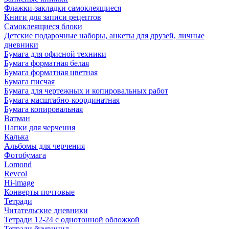
Флажки-закладки самоклеящиеся
Книги для записи рецептов
Самоклеящиеся блоки
Детские подарочные наборы, анкеты для друзей, личные
дневники
Бумага для офисной техники
Бумага форматная белая
Бумага форматная цветная
Бумага писчая
Бумага для чертежных и копировальных работ
Бумага масштабно-координатная
Бумага копировальная
Ватман
Папки для черчения
Калька
Альбомы для черчения
Фотобумага
Lomond
Revcol
Hi-image
Конверты почтовые
Тетради
Читательские дневники
Тетради 12-24 с однотонной обложкой
Тетради бумвинил