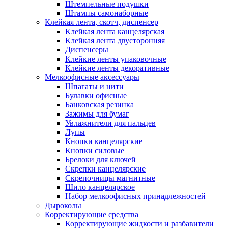
Штемпельные подушки
Штампы самонаборные
Клейкая лента, скотч, диспенсер
Клейкая лента канцелярская
Клейкая лента двусторонняя
Диспенсеры
Клейкие ленты упаковочные
Клейкие ленты декоративные
Мелкоофисные аксессуары
Шпагаты и нити
Булавки офисные
Банковская резинка
Зажимы для бумаг
Увлажнители для пальцев
Лупы
Кнопки канцелярские
Кнопки силовые
Брелоки для ключей
Скрепки канцелярские
Скрепочницы магнитные
Шило канцелярское
Набор мелкоофисных принадлежностей
Дыроколы
Корректирующие средства
Корректирующие жидкости и разбавители