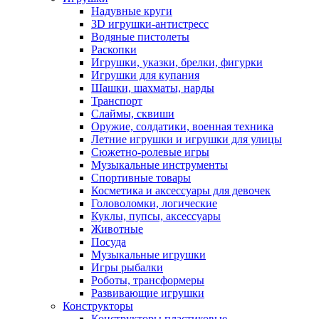
Надувные круги
3D игрушки-антистресс
Водяные пистолеты
Раскопки
Игрушки, указки, брелки, фигурки
Игрушки для купания
Шашки, шахматы, нарды
Транспорт
Слаймы, сквиши
Оружие, солдатики, военная техника
Летние игрушки и игрушки для улицы
Сюжетно-ролевые игры
Музыкальные инструменты
Спортивные товары
Косметика и аксессуары для девочек
Головоломки, логические
Куклы, пупсы, аксессуары
Животные
Посуда
Музыкальные игрушки
Игры рыбалки
Роботы, трансформеры
Развивающие игрушки
Конструкторы
Конструкторы пластиковые