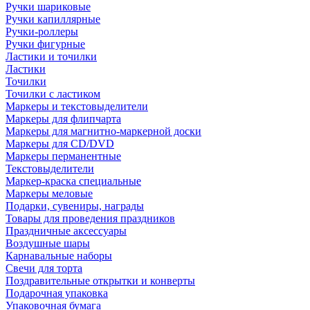
Ручки шариковые
Ручки капиллярные
Ручки-роллеры
Ручки фигурные
Ластики и точилки
Ластики
Точилки
Точилки с ластиком
Маркеры и текстовыделители
Маркеры для флипчарта
Маркеры для магнитно-маркерной доски
Маркеры для CD/DVD
Маркеры перманентные
Текстовыделители
Маркер-краска специальные
Маркеры меловые
Подарки, сувениры, награды
Товары для проведения праздников
Праздничные аксессуары
Воздушные шары
Карнавальные наборы
Свечи для торта
Поздравительные открытки и конверты
Подарочная упаковка
Упаковочная бумага