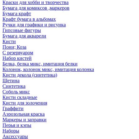
Краски для хобби и творчества
Бумага для комиксов ,маркеров
Бумага крафт
Крафт бумага в альбомах
Ручки для графики и рисунка
Гипсовые фигуры
Бумага для акварели
Кисти
Пони; Коза
С резервуаром
Набор кистей
Белка, белка микс, имитация белки
Колонок, колонок микс, имитация колонка
Кисти декола (синтетика)
Щетина
Синтетика
Соболь микс
Кисти складные
Кисти для золочения
Граффити
Аэрозольная краска
Маркеры и заправки
Перья и кэпы
Наборы
Аксессуары