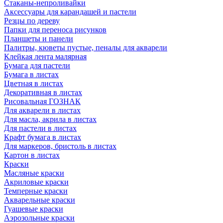
Стаканы-непроливайки
Аксессуары для карандашей и пастели
Резцы по дереву
Папки для переноса рисунков
Планшеты и панели
Палитры, кюветы пустые, пеналы для акварели
Клейкая лента малярная
Бумага для пастели
Бумага в листах
Цветная в листах
Декоративная в листах
Рисовальная ГОЗНАК
Для акварели в листах
Для масла, акрила в листах
Для пастели в листах
Крафт бумага в листах
Для маркеров, бристоль в листах
Картон в листах
Краски
Масляные краски
Акриловые краски
Темперные краски
Акварельные краски
Гуашевые краски
Аэрозольные краски