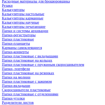
Расходные материалы для брошюровщика
Резаки
Калькуляторы
Калькуляторы настольные
Калькуляторы карманные
Калькуляторы научные
Калькуляторы печатающие
Папки и системы архивации
Папки-регистраторы
Папки пластиковые
Папки-планшеты
Карманы самоклеящиеся
Папки-конверты
Папки пластиковые с вкладышами
Папки пластиковые на кольцах
Папки пластиковые с пружиным скоросшивателем
Папки- портфели
Папки пластиковые на резинках
Папки на молнии
Папки пластиковые с зажимом
Папки-вкладыши
Скоросшиватели пластиковые
Папки пластиковые с отделениями
Папки-уголки
Разделители листов