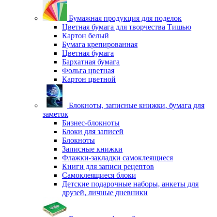
Бумажная продукция для поделок
Цветная бумага для творчества Тишью
Картон белый
Бумага крепированная
Цветная бумага
Бархатная бумага
Фольга цветная
Картон цветной
Блокноты, записные книжки, бумага для
заметок
Бизнес-блокноты
Блоки для записей
Блокноты
Записные книжки
Флажки-закладки самоклеящиеся
Книги для записи рецептов
Самоклеящиеся блоки
Детские подарочные наборы, анкеты для
друзей, личные дневники