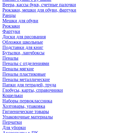
Веера, кассы букв, счетные палочки
Рюкзаки, мешки для обуви, фартуки
Ранцы
Мешки для обуви
Рюкзаки
Фартуки
Доски для рисования
Обложки школьные
Подставки для книг
Бутылки, ланчбоксы
Пеналы
Пеналы с отделениями
Пеналы мягкие
Пеналы пластиковые
Пеналы металлические
Папки для тетрадей, труда
Глобусы, карты, справочники
Кошельки
Наборы первоклассника
Хозтовары, упаковка
Гигиенические товары
Упаковочные материалы
Перчатки
Для уборки
Аксессуары к ПК