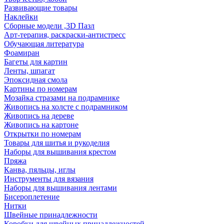
Развивающие товары
Наклейки
Сборные модели ,3D Пазл
Арт-терапия, раскраски-антистресс
Обучающая литература
Фоамиран
Багеты для картин
Ленты, шпагат
Эпоксидная смола
Картины по номерам
Мозайка стразами на подрамнике
Живопись на холсте с подрамником
Живопись на дереве
Живопись на картоне
Открытки по номерам
Товары для шитья и рукоделия
Наборы для вышивания крестом
Пряжа
Канва, пяльцы, иглы
Инструменты для вязания
Наборы для вышивания лентами
Бисероплетение
Нитки
Швейные принадлежности
Коробки для швейных принадлежностей