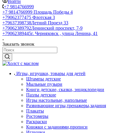
Войти
+7 9814766999
+7 9814766999
Площадь Победы 4
+79062377475
Флотская 3
+79637398738
Летний Проезд 33
+79062389792
Ленинский проспект, 7-9
+79062389445
г. Черняховск , улица Ленина, 41
Заказать звонок
Игры, игрушки, товары для детей
Штампы детские
Мыльные пузыри
Книги детские, сказки, энциклопедии
Пазлы детские
Игры настольные, напольные
Развивающие игры,тренажеры,задания
Плакаты
Ростомеры
Раскраски
Книжки с заданиями,прописи
Игрушки