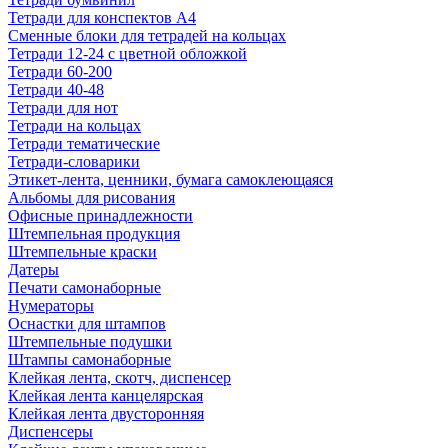
Тетради для конспектов А4
Сменные блоки для тетрадей на кольцах
Тетради 12-24 с цветной обложкой
Тетради 60-200
Тетради 40-48
Тетради для нот
Тетради на кольцах
Тетради тематические
Тетради-словарики
Этикет-лента, ценники, бумага самоклеющаяся
Альбомы для рисования
Офисные принадлежности
Штемпельная продукция
Штемпельные краски
Датеры
Печати самонаборные
Нумераторы
Оснастки для штампов
Штемпельные подушки
Штампы самонаборные
Клейкая лента, скотч, диспенсер
Клейкая лента канцелярская
Клейкая лента двусторонняя
Диспенсеры