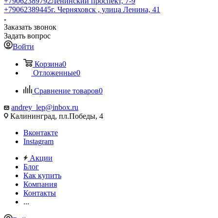
+79062389792
Ленинский проспект, 7-9
+79062389445
г. Черняховск , улица Ленина, 41
Заказать звонок
Задать вопрос
Войти
Корзина
0
Отложенные
0
Сравнение товаров
0
andrey_lep@inbox.ru
Калининград, пл.Победы, 4
Вконтакте
Instagram
Акции
Блог
Как купить
Компания
Контакты
...