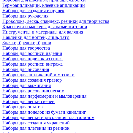
Термоаппликации, клеевые аппликации
Наборы для создания игрушек
Наборы для рукоделия
Проволока, леска, спандекс, резинки для творчества
Красители и маркеры для разметки ткани
Инструменты и материалы для валяния
Наклейки для ногтей, лица, тату.
Значки, брелоки, броши
Наборы для творчества
Наборы для росписи изделий
Наборы для поделок из гипса
Наборы для росписи витража
Наборы для рисования
Наборы для аппликаций и мозаики
Наборы для создания гравюр
Наборы для выжигания
Наборы для рисования песком
Наборы для парфюмерии и мыловарения
Наборы для лепки свечей
Наборы для опытов
Наборы для поделок из бумаги,квиллинг
Наборы для лепки и рисования пластилином
Наборы для создания украшений
Наборы для плетения из резинок