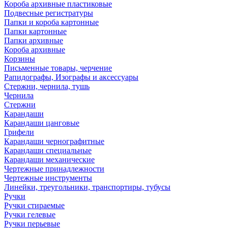
Короба архивные пластиковые
Подвесные регистратуры
Папки и короба картонные
Папки картонные
Папки архивные
Короба архивные
Корзины
Письменные товары, черчение
Рапидографы, Изографы и аксессуары
Стержни, чернила, тушь
Чернила
Стержни
Карандаши
Карандаши цанговые
Грифели
Карандаши чернографитные
Карандаши специальные
Карандаши механические
Чертежные принадлежности
Чертежные инструменты
Линейки, треугольники, транспортиры, тубусы
Ручки
Ручки стираемые
Ручки гелевые
Ручки перьевые