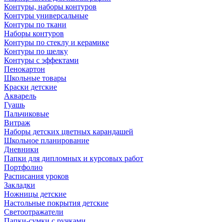
Контуры, наборы контуров
Контуры универсальные
Контуры по ткани
Наборы контуров
Контуры по стеклу и керамике
Контуры по шелку
Контуры с эффектами
Пенокартон
Школьные товары
Краски детские
Акварель
Гуашь
Пальчиковые
Витраж
Наборы детских цветных карандашей
Школьное планирование
Дневники
Папки для дипломных и курсовых работ
Портфолио
Расписания уроков
Закладки
Ножницы детские
Настольные покрытия детские
Светоотражатели
Папки-сумки с ручками