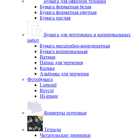
Бумага для офисной техники
Бумага форматная белая
Бумага форматная цветная
Бумага писчая
Бумага для чертежных и копировальных
работ
Бумага масштабно-координатная
Бумага копировальная
Ватман
Папки для черчения
Калька
Альбомы для черчения
Фотобумага
Lomond
Revcol
Hi-image
Конверты почтовые
Тетради
Читательские дневники