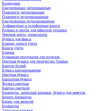
Календари
Ежедневники датированные
Планинги датированные
Планинги недатированные
Ежедневники недатированные
Алфавитные и телефонные книги
Ролики и ленты для офисной техники
Чековая лента, термолента
Бумага для факса
Бланки, книги учета
Книги учета
Бланки
Бумажная продукция для поделок
Цветная бумага для творчества Тишью
Картон белый
Бумага крепированная
Цветная бумага
Бархатная бумага
Фольга цветная
Картон цветной
Блокноты, записные книжки, бумага для заметок
Бизнес-блокноты
Блоки для записей
Блокноты
Записные книжки