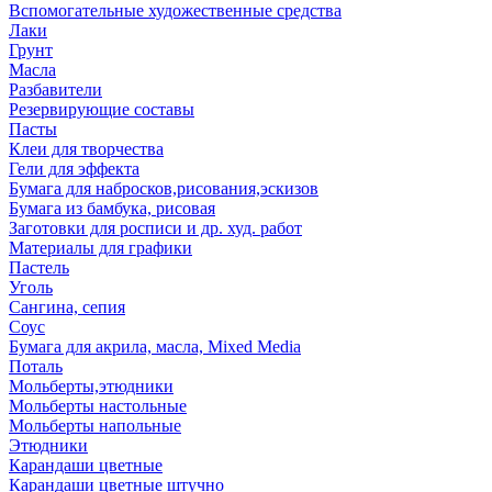
Вспомогательные художественные средства
Лаки
Грунт
Масла
Разбавители
Резервирующие составы
Пасты
Клеи для творчества
Гели для эффекта
Бумага для набросков,рисования,эскизов
Бумага из бамбука, рисовая
Заготовки для росписи и др. худ. работ
Материалы для графики
Пастель
Уголь
Сангина, сепия
Соус
Бумага для акрила, масла, Mixed Media
Поталь
Мольберты,этюдники
Мольберты настольные
Мольберты напольные
Этюдники
Карандаши цветные
Карандаши цветные штучно