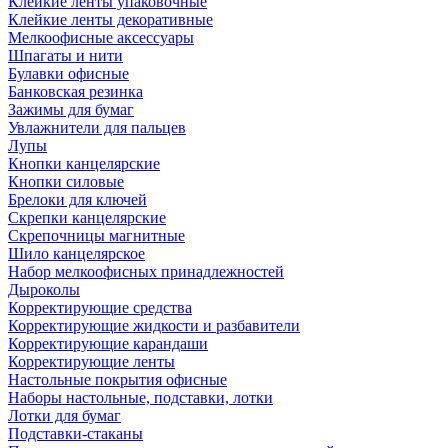
Клейкие ленты упаковочные
Клейкие ленты декоративные
Мелкоофисные аксессуары
Шпагаты и нити
Булавки офисные
Банковская резинка
Зажимы для бумаг
Увлажнители для пальцев
Лупы
Кнопки канцелярские
Кнопки силовые
Брелоки для ключей
Скрепки канцелярские
Скрепочницы магнитные
Шило канцелярское
Набор мелкоофисных принадлежностей
Дыроколы
Корректирующие средства
Корректирующие жидкости и разбавители
Корректирующие карандаши
Корректирующие ленты
Настольные покрытия офисные
Наборы настольные, подставки, лотки
Лотки для бумаг
Подставки-стаканы