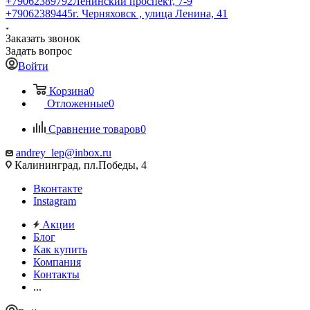
+79062389792
Ленинский проспект, 7-9
+79062389445
г. Черняховск , улица Ленина, 41
Заказать звонок
Задать вопрос
Войти
Корзина
0
Отложенные
0
Сравнение товаров
0
andrey_lep@inbox.ru
Калининград, пл.Победы, 4
Вконтакте
Instagram
Акции
Блог
Как купить
Компания
Контакты
...