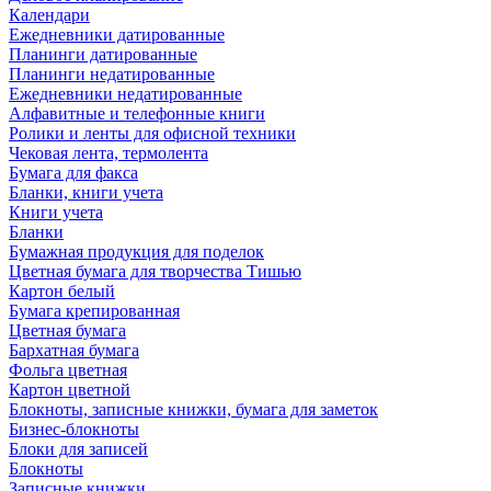
Календари
Ежедневники датированные
Планинги датированные
Планинги недатированные
Ежедневники недатированные
Алфавитные и телефонные книги
Ролики и ленты для офисной техники
Чековая лента, термолента
Бумага для факса
Бланки, книги учета
Книги учета
Бланки
Бумажная продукция для поделок
Цветная бумага для творчества Тишью
Картон белый
Бумага крепированная
Цветная бумага
Бархатная бумага
Фольга цветная
Картон цветной
Блокноты, записные книжки, бумага для заметок
Бизнес-блокноты
Блоки для записей
Блокноты
Записные книжки