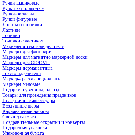
Ручки шариковые
Ручки капиллярные
Ручки-роллеры
Ручки фигурные
Ластики и точилки
Ластики
Точилки
Точилки с ластиком
Маркеры и текстовыделители
Маркеры для флипчарта
Маркеры для магнитно-маркерной доски
Маркеры для CD/DVD
Маркеры перманентные
Текстовыделители
Маркер-краска специальные
Маркеры меловые
Подарки, сувениры, награды
Товары для проведения праздников
Праздничные аксессуары
Воздушные шары
Карнавальные наборы
Свечи для торта
Поздравительные открытки и конверты
Подарочная упаковка
Упаковочная бумага