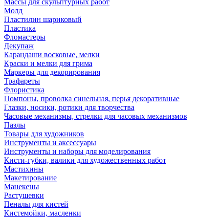
Массы для скульптурных работ
Молд
Пластилин шариковый
Пластика
Фломастеры
Декупаж
Карандаши восковые, мелки
Краски и мелки для грима
Маркеры для декорирования
Трафареты
Флористика
Помпоны, проволка синельная, перья декоративные
Глазки, носики, ротики для творчества
Часовые механизмы, стрелки для часовых механизмов
Пазлы
Товары для художников
Инструменты и аксессуары
Инструменты и наборы для моделирования
Кисти-губки, валики для художественных работ
Мастихины
Макетирование
Манекены
Растушевки
Пеналы для кистей
Кистемойки, масленки