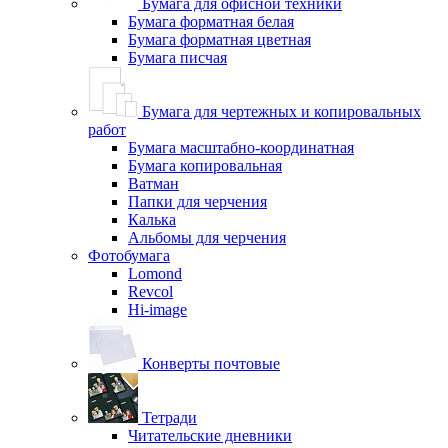
Бумага для офисной техники
Бумага форматная белая
Бумага форматная цветная
Бумага писчая
Бумага для чертежных и копировальных
работ
Бумага масштабно-координатная
Бумага копировальная
Ватман
Папки для черчения
Калька
Альбомы для черчения
Фотобумага
Lomond
Revcol
Hi-image
Конверты почтовые
Тетради
Читательские дневники