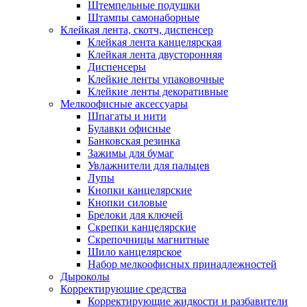
Штемпельные подушки
Штампы самонаборные
Клейкая лента, скотч, диспенсер
Клейкая лента канцелярская
Клейкая лента двусторонняя
Диспенсеры
Клейкие ленты упаковочные
Клейкие ленты декоративные
Мелкоофисные аксессуары
Шпагаты и нити
Булавки офисные
Банковская резинка
Зажимы для бумаг
Увлажнители для пальцев
Лупы
Кнопки канцелярские
Кнопки силовые
Брелоки для ключей
Скрепки канцелярские
Скрепочницы магнитные
Шило канцелярское
Набор мелкоофисных принадлежностей
Дыроколы
Корректирующие средства
Корректирующие жидкости и разбавители