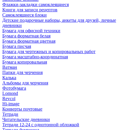
Флажки-закладки самоклеящиеся
Книги для записи рецептов
Самоклеящиеся блоки
Детские подарочные наборы, анкеты для друзей, личные
дневники
Бумага для офисной техники
Бумага форматная белая
Бумага форматная цветная
Бумага писчая
Бумага для чертежных и копировальных работ
Бумага масштабно-координатная
Бумага копировальная
Ватман
Папки для черчения
Калька
Альбомы для черчения
Фотобумага
Lomond
Revcol
Hi-image
Конверты почтовые
Тетради
Читательские дневники
Тетради 12-24 с однотонной обложкой
Тетради бумвинил