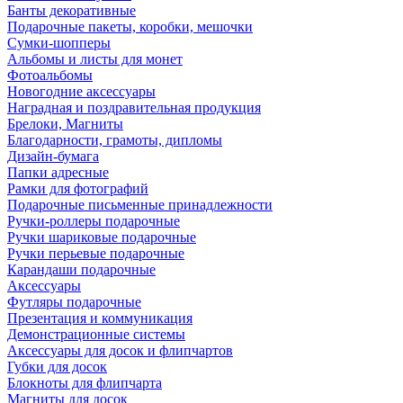
Банты декоративные
Подарочные пакеты, коробки, мешочки
Сумки-шопперы
Альбомы и листы для монет
Фотоальбомы
Новогодние аксессуары
Наградная и поздравительная продукция
Брелоки, Магниты
Благодарности, грамоты, дипломы
Дизайн-бумага
Папки адресные
Рамки для фотографий
Подарочные письменные принадлежности
Ручки-роллеры подарочные
Ручки шариковые подарочные
Ручки перьевые подарочные
Карандаши подарочные
Аксессуары
Футляры подарочные
Презентация и коммуникация
Демонстрационные системы
Аксессуары для досок и флипчартов
Губки для досок
Блокноты для флипчарта
Магниты для досок