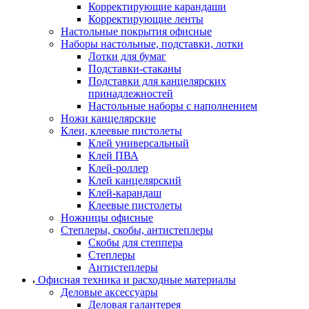
Корректирующие карандаши
Корректирующие ленты
Настольные покрытия офисные
Наборы настольные, подставки, лотки
Лотки для бумаг
Подставки-стаканы
Подставки для канцелярских
принадлежностей
Настольные наборы с наполнением
Ножи канцелярские
Клеи, клеевые пистолеты
Клей универсальный
Клей ПВА
Клей-роллер
Клей канцелярский
Клей-карандаш
Клеевые пистолеты
Ножницы офисные
Степлеры, скобы, антистеплеры
Скобы для степпера
Степлеры
Антистеплеры
Офисная техника и расходные материалы
Деловые аксессуары
Деловая галантерея