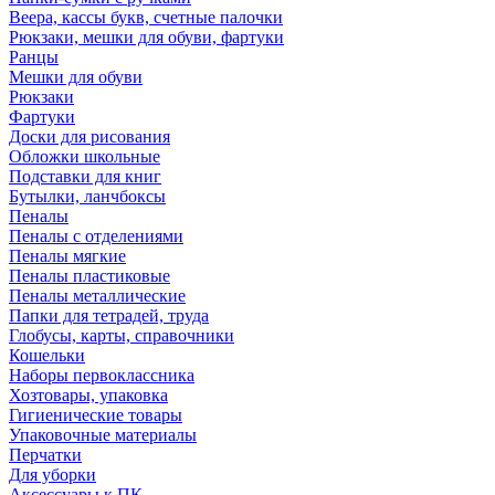
Веера, кассы букв, счетные палочки
Рюкзаки, мешки для обуви, фартуки
Ранцы
Мешки для обуви
Рюкзаки
Фартуки
Доски для рисования
Обложки школьные
Подставки для книг
Бутылки, ланчбоксы
Пеналы
Пеналы с отделениями
Пеналы мягкие
Пеналы пластиковые
Пеналы металлические
Папки для тетрадей, труда
Глобусы, карты, справочники
Кошельки
Наборы первоклассника
Хозтовары, упаковка
Гигиенические товары
Упаковочные материалы
Перчатки
Для уборки
Аксессуары к ПК