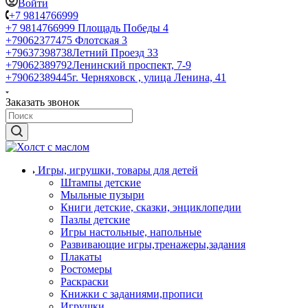
Войти
+7 9814766999
+7 9814766999
Площадь Победы 4
+79062377475
Флотская 3
+79637398738
Летний Проезд 33
+79062389792
Ленинский проспект, 7-9
+79062389445
г. Черняховск , улица Ленина, 41
Заказать звонок
Игры, игрушки, товары для детей
Штампы детские
Мыльные пузыри
Книги детские, сказки, энциклопедии
Пазлы детские
Игры настольные, напольные
Развивающие игры,тренажеры,задания
Плакаты
Ростомеры
Раскраски
Книжки с заданиями,прописи
Игрушки