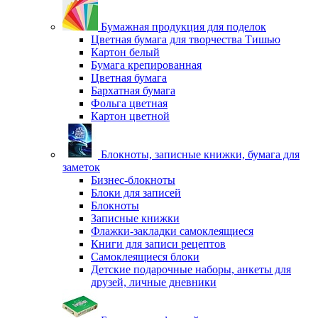
Бумажная продукция для поделок
Цветная бумага для творчества Тишью
Картон белый
Бумага крепированная
Цветная бумага
Бархатная бумага
Фольга цветная
Картон цветной
Блокноты, записные книжки, бумага для
заметок
Бизнес-блокноты
Блоки для записей
Блокноты
Записные книжки
Флажки-закладки самоклеящиеся
Книги для записи рецептов
Самоклеящиеся блоки
Детские подарочные наборы, анкеты для
друзей, личные дневники