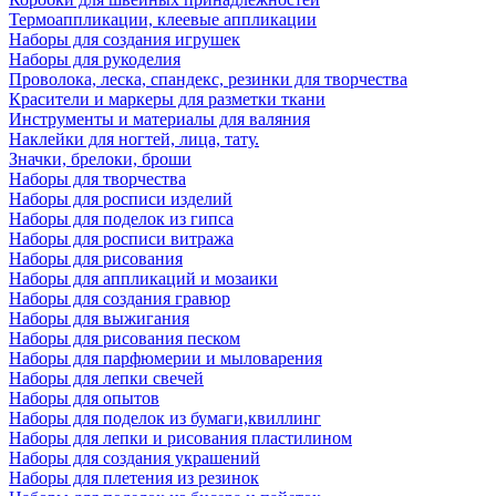
Термоаппликации, клеевые аппликации
Наборы для создания игрушек
Наборы для рукоделия
Проволока, леска, спандекс, резинки для творчества
Красители и маркеры для разметки ткани
Инструменты и материалы для валяния
Наклейки для ногтей, лица, тату.
Значки, брелоки, броши
Наборы для творчества
Наборы для росписи изделий
Наборы для поделок из гипса
Наборы для росписи витража
Наборы для рисования
Наборы для аппликаций и мозаики
Наборы для создания гравюр
Наборы для выжигания
Наборы для рисования песком
Наборы для парфюмерии и мыловарения
Наборы для лепки свечей
Наборы для опытов
Наборы для поделок из бумаги,квиллинг
Наборы для лепки и рисования пластилином
Наборы для создания украшений
Наборы для плетения из резинок