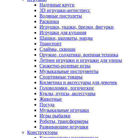
Надувные круги
3D игрушки-антистресс
Водяные пистолеты
Раскопки
Игрушки, указки, брелки, фигурки
Игрушки для купания
Шашки, шахматы, нарды
Транспорт
Слаймы, сквиши
Оружие, солдатики, военная техника
Летние игрушки и игрушки для улицы
Сюжетно-ролевые игры
Музыкальные инструменты
Спортивные товары
Косметика и аксессуары для девочек
Головоломки, логические
Куклы, пупсы, аксессуары
Животные
Посуда
Музыкальные игрушки
Игры рыбалки
Роботы, трансформеры
Развивающие игрушки
Конструкторы
Конструкторы пластиковые