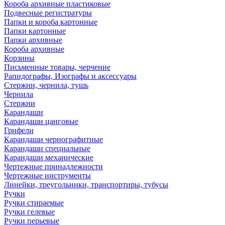
Короба архивные пластиковые
Подвесные регистратуры
Папки и короба картонные
Папки картонные
Папки архивные
Короба архивные
Корзины
Письменные товары, черчение
Рапидографы, Изографы и аксессуары
Стержни, чернила, тушь
Чернила
Стержни
Карандаши
Карандаши цанговые
Грифели
Карандаши чернографитные
Карандаши специальные
Карандаши механические
Чертежные принадлежности
Чертежные инструменты
Линейки, треугольники, транспортиры, тубусы
Ручки
Ручки стираемые
Ручки гелевые
Ручки перьевые