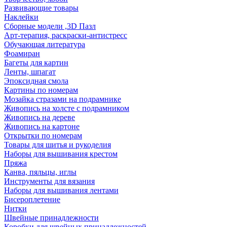
Развивающие товары
Наклейки
Сборные модели ,3D Пазл
Арт-терапия, раскраски-антистресс
Обучающая литература
Фоамиран
Багеты для картин
Ленты, шпагат
Эпоксидная смола
Картины по номерам
Мозайка стразами на подрамнике
Живопись на холсте с подрамником
Живопись на дереве
Живопись на картоне
Открытки по номерам
Товары для шитья и рукоделия
Наборы для вышивания крестом
Пряжа
Канва, пяльцы, иглы
Инструменты для вязания
Наборы для вышивания лентами
Бисероплетение
Нитки
Швейные принадлежности
Коробки для швейных принадлежностей