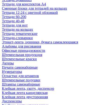
Тетради для конспектов А4
Сменные блоки для тетрадей на кольцах
Тетради 12-24 с цветной обложкой
Тетради 60-200
Тетради 40-48
Тетради для нот
Тетради на кольцах
Тетради тематические
Тетради-словарики
Этикет-лента, ценники, бумага самоклеющаяся
Альбомы для рисования
Офисные принадлежности
Штемпельная продукция
Штемпельные краски
Датеры
Печати самонаборные
Нумераторы
Оснастки для штампов
Штемпельные подушки
Штампы самонаборные
Клейкая лента, скотч, диспенсер
Клейкая лента канцелярская
Клейкая лента двусторонняя
Диспенсеры