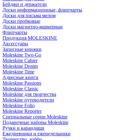
Бейджи и держатели
Доски информационные, флипчарты
Доски для письма мелом
Доски пробковые
Доски магнитно-маркерные
Флипчарты
Продукция MOLESKINE
Аксессуары
Записные книжки
Moleskine Two-Go
Moleskine Cahier
Moleskine Denim
Moleskine Time
Адресные книги
Moleskine Passions
Moleskine Classic
Moleskine для творчества
Moleskine путеводители
Moleskine Folio
Moleskine Reporter
Специальные серии Moleskine
Подарочные наборы Moleskine
Ручки и карандаши
Ежедневники и еженедельники
Творчество, хобби