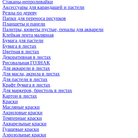
Стаканы-непроливайки
Аксессуары для карандашей и пастели
Резцы по дереву
Папки для переноса рисунков
Планшеты и панели
Палитры, кюветы пустые, пеналы для акварели
Клейкая лента малярная
Бумага для пастели
Бумага в листах
Цветная в листах
Декоративная в листах
Рисовальная ГОЗНАК
Для акварели в листах
Для масла, акрила в листах
Для пастели в листах
Крафт бумага в листах
Для маркеров, бристоль в листах
Картон в листах
Краски
Масляные краски
Акриловые краски
Темперные краски
Акварельные краски
Гуашевые краски
Аэрозольные краски