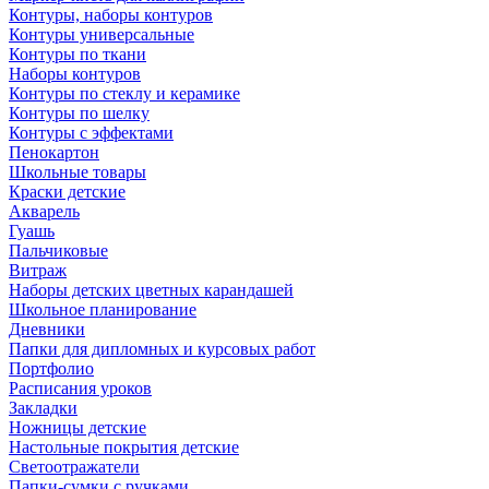
Контуры, наборы контуров
Контуры универсальные
Контуры по ткани
Наборы контуров
Контуры по стеклу и керамике
Контуры по шелку
Контуры с эффектами
Пенокартон
Школьные товары
Краски детские
Акварель
Гуашь
Пальчиковые
Витраж
Наборы детских цветных карандашей
Школьное планирование
Дневники
Папки для дипломных и курсовых работ
Портфолио
Расписания уроков
Закладки
Ножницы детские
Настольные покрытия детские
Светоотражатели
Папки-сумки с ручками