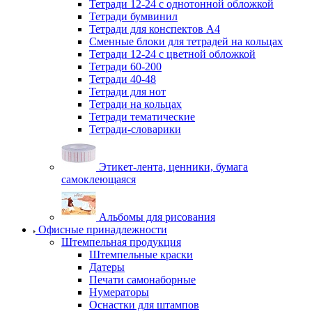
Тетради 12-24 с однотонной обложкой
Тетради бумвинил
Тетради для конспектов А4
Сменные блоки для тетрадей на кольцах
Тетради 12-24 с цветной обложкой
Тетради 60-200
Тетради 40-48
Тетради для нот
Тетради на кольцах
Тетради тематические
Тетради-словарики
Этикет-лента, ценники, бумага
самоклеющаяся
Альбомы для рисования
Офисные принадлежности
Штемпельная продукция
Штемпельные краски
Датеры
Печати самонаборные
Нумераторы
Оснастки для штампов