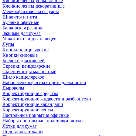
Клейкие ленты упаковочные
Клейкие ленты декоративные
Мелкоофисные аксессуары
Шпагаты и нити
Булавки офисные
Банковская резинка
Зажимы для бумаг
Увлажнители для пальцев
Лупы
Кнопки канцелярские
Кнопки силовые
Брелоки для ключей
Скрепки канцелярские
Скрепочницы магнитные
Шило канцелярское
Набор мелкоофисных принадлежностей
Дыроколы
Корректирующие средства
Корректирующие жидкости и разбавители
Корректирующие карандаши
Корректирующие ленты
Настольные покрытия офисные
Наборы настольные, подставки, лотки
Лотки для бумаг
Подставки-стаканы