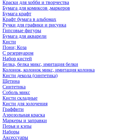
Краски для хобби и творчества
Бумага для комиксов ,маркеров
Бумага крафт
Крафт бумага в альбомах
Ручки для графики и рисунка
Гипсовые фигуры
Бумага для акварели
Кисти
Пони; Коза
С резервуаром
Набор кистей
Белка, белка микс, имитация белки
Колонок, колонок микс, имитация колонка
Кисти декола (синтетика)
Щетина
Синтетика
Соболь микс
Кисти складные
Кисти для золочения
Граффити
Аэрозольная краска
Маркеры и заправки
Перья и кэпы
Наборы
Аксессуары