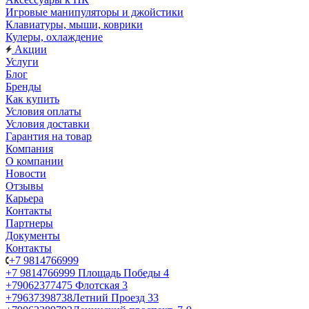
Игровые манипуляторы и джойстики
Клавиатуры, мыши, коврики
Кулеры, охлаждение
Акции
Услуги
Блог
Бренды
Как купить
Условия оплаты
Условия доставки
Гарантия на товар
Компания
О компании
Новости
Отзывы
Карьера
Контакты
Партнеры
Документы
Контакты
+7 9814766999
+7 9814766999
Площадь Победы 4
+79062377475
Флотская 3
+79637398738
Летний Проезд 33