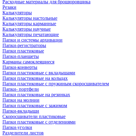
Расходные материалы для брошюровщика
Резаки
Калькуляторы
Калькуляторы настольные
Калькуляторы карманные
Калькуляторы научные
Калькуляторы печатающие
Папки и системы архивации
Папки-регистраторы
Папки пластиковые
Папки-планшеты
Карманы самоклеящиеся
Папки-конверты
Папки пластиковые с вкладышами
Папки пластиковые на кольцах
Папки пластиковые с пружиным скоросшивателем
Папки- портфели
Папки пластиковые на резинках
Папки на молнии
Папки пластиковые с зажимом
Папки-вкладыши
Скоросшиватели пластиковые
Папки пластиковые с отделениями
Папки-уголки
Разделители листов