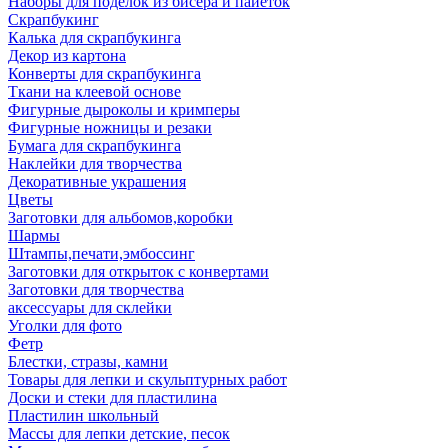
Наборы для поделок из бисера и пайеток
Скрапбукинг
Калька для скрапбукинга
Декор из картона
Конверты для скрапбукинга
Ткани на клеевой основе
Фигурные дыроколы и кримперы
Фигурные ножницы и резаки
Бумага для скрапбукинга
Наклейки для творчества
Декоративные украшения
Цветы
Заготовки для альбомов,коробки
Шармы
Штампы,печати,эмбоссинг
Заготовки для открыток с конвертами
Заготовки для творчества
аксессуары для склейки
Уголки для фото
Фетр
Блестки, стразы, камни
Товары для лепки и скульптурных работ
Доски и стеки для пластилина
Пластилин школьный
Массы для лепки детские, песок