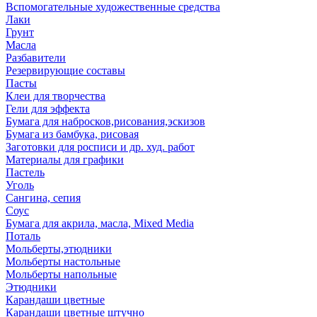
Вспомогательные художественные средства
Лаки
Грунт
Масла
Разбавители
Резервирующие составы
Пасты
Клеи для творчества
Гели для эффекта
Бумага для набросков,рисования,эскизов
Бумага из бамбука, рисовая
Заготовки для росписи и др. худ. работ
Материалы для графики
Пастель
Уголь
Сангина, сепия
Соус
Бумага для акрила, масла, Mixed Media
Поталь
Мольберты,этюдники
Мольберты настольные
Мольберты напольные
Этюдники
Карандаши цветные
Карандаши цветные штучно