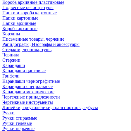
Короба архивные пластиковые
Подвесные регистратуры
Папки и короба картонные
Папки картонные
Папки архивные
Короба архивные
Корзины
Письменные товары, черчение
Рапидографы, Изографы и аксессуары
Стержни, чернила, тушь
Чернила
Стержни
Карандаши
Карандаши цанговые
Грифели
Карандаши чернографитные
Карандаши специальные
Карандаши механические
Чертежные принадлежности
Чертежные инструменты
Линейки, треугольники, транспортиры, тубусы
Ручки
Ручки стираемые
Ручки гелевые
Ручки перьевые