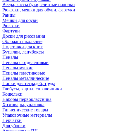
Веера, кассы букв, счетные палочки
Рюкзаки, мешки для обуви, фартуки
Ранцы
Мешки для обуви
Рюкзаки
Фартуки
Доски для рисования
Обложки школьные
Подставки для книг
Бутылки, ланчбоксы
Пеналы
Пеналы с отделениями
Пеналы мягкие
Пеналы пластиковые
Пеналы металлические
Папки для тетрадей, труда
Глобусы, карты, справочники
Кошельки
Наборы первоклассника
Хозтовары, упаковка
Гигиенические товары
Упаковочные материалы
Перчатки
Для уборки
Аксессуары к ПК