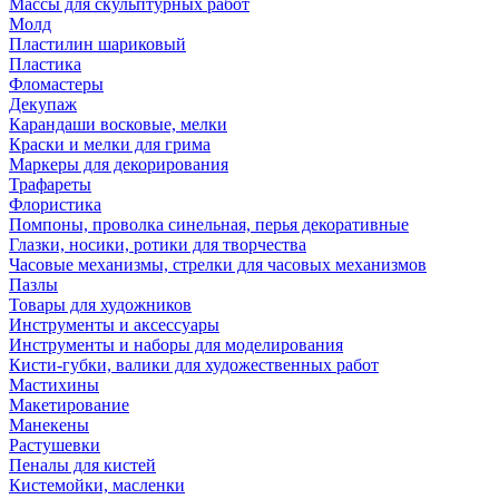
Массы для скульптурных работ
Молд
Пластилин шариковый
Пластика
Фломастеры
Декупаж
Карандаши восковые, мелки
Краски и мелки для грима
Маркеры для декорирования
Трафареты
Флористика
Помпоны, проволка синельная, перья декоративные
Глазки, носики, ротики для творчества
Часовые механизмы, стрелки для часовых механизмов
Пазлы
Товары для художников
Инструменты и аксессуары
Инструменты и наборы для моделирования
Кисти-губки, валики для художественных работ
Мастихины
Макетирование
Манекены
Растушевки
Пеналы для кистей
Кистемойки, масленки