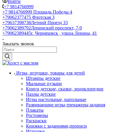
Войти
+7 9814766999
+7 9814766999
Площадь Победы 4
+79062377475
Флотская 3
+79637398738
Летний Проезд 33
+79062389792
Ленинский проспект, 7-9
+79062389445
г. Черняховск , улица Ленина, 41
Заказать звонок
Игры, игрушки, товары для детей
Штампы детские
Мыльные пузыри
Книги детские, сказки, энциклопедии
Пазлы детские
Игры настольные, напольные
Развивающие игры,тренажеры,задания
Плакаты
Ростомеры
Раскраски
Книжки с заданиями,прописи
Игрушки