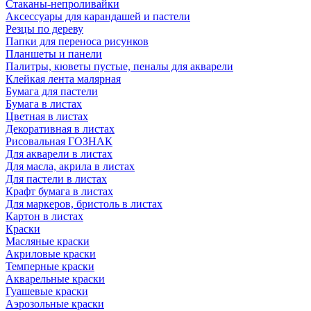
Стаканы-непроливайки
Аксессуары для карандашей и пастели
Резцы по дереву
Папки для переноса рисунков
Планшеты и панели
Палитры, кюветы пустые, пеналы для акварели
Клейкая лента малярная
Бумага для пастели
Бумага в листах
Цветная в листах
Декоративная в листах
Рисовальная ГОЗНАК
Для акварели в листах
Для масла, акрила в листах
Для пастели в листах
Крафт бумага в листах
Для маркеров, бристоль в листах
Картон в листах
Краски
Масляные краски
Акриловые краски
Темперные краски
Акварельные краски
Гуашевые краски
Аэрозольные краски