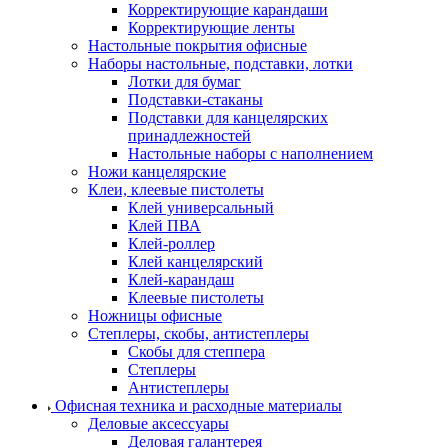
Корректирующие карандаши
Корректирующие ленты
Настольные покрытия офисные
Наборы настольные, подставки, лотки
Лотки для бумаг
Подставки-стаканы
Подставки для канцелярских
принадлежностей
Настольные наборы с наполнением
Ножи канцелярские
Клеи, клеевые пистолеты
Клей универсальный
Клей ПВА
Клей-роллер
Клей канцелярский
Клей-карандаш
Клеевые пистолеты
Ножницы офисные
Степлеры, скобы, антистеплеры
Скобы для степпера
Степлеры
Антистеплеры
Офисная техника и расходные материалы
Деловые аксессуары
Деловая галантерея