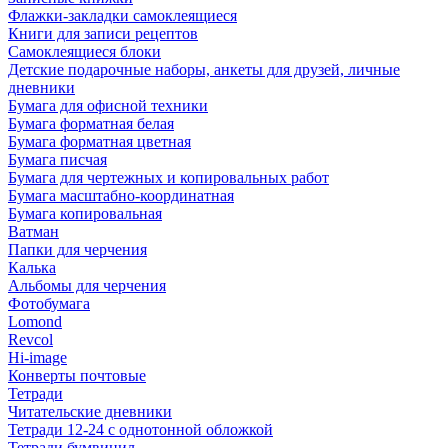
Флажки-закладки самоклеящиеся
Книги для записи рецептов
Самоклеящиеся блоки
Детские подарочные наборы, анкеты для друзей, личные
дневники
Бумага для офисной техники
Бумага форматная белая
Бумага форматная цветная
Бумага писчая
Бумага для чертежных и копировальных работ
Бумага масштабно-координатная
Бумага копировальная
Ватман
Папки для черчения
Калька
Альбомы для черчения
Фотобумага
Lomond
Revcol
Hi-image
Конверты почтовые
Тетради
Читательские дневники
Тетради 12-24 с однотонной обложкой
Тетради бумвинил