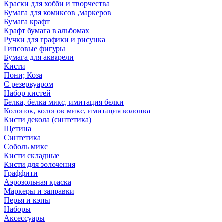
Краски для хобби и творчества
Бумага для комиксов ,маркеров
Бумага крафт
Крафт бумага в альбомах
Ручки для графики и рисунка
Гипсовые фигуры
Бумага для акварели
Кисти
Пони; Коза
С резервуаром
Набор кистей
Белка, белка микс, имитация белки
Колонок, колонок микс, имитация колонка
Кисти декола (синтетика)
Щетина
Синтетика
Соболь микс
Кисти складные
Кисти для золочения
Граффити
Аэрозольная краска
Маркеры и заправки
Перья и кэпы
Наборы
Аксессуары