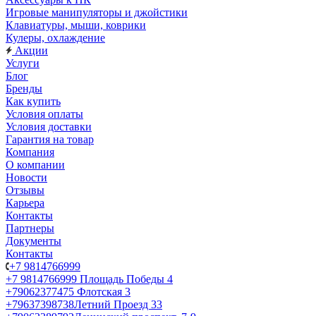
Игровые манипуляторы и джойстики
Клавиатуры, мыши, коврики
Кулеры, охлаждение
Акции
Услуги
Блог
Бренды
Как купить
Условия оплаты
Условия доставки
Гарантия на товар
Компания
О компании
Новости
Отзывы
Карьера
Контакты
Партнеры
Документы
Контакты
+7 9814766999
+7 9814766999
Площадь Победы 4
+79062377475
Флотская 3
+79637398738
Летний Проезд 33