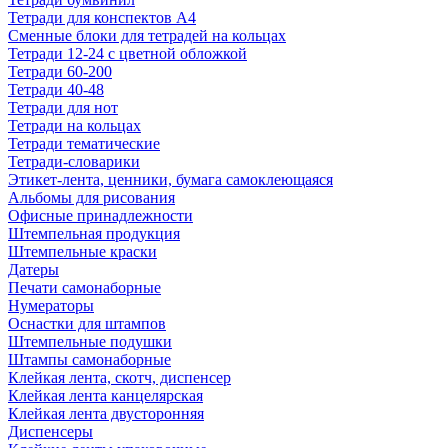
Тетради для конспектов А4
Сменные блоки для тетрадей на кольцах
Тетради 12-24 с цветной обложкой
Тетради 60-200
Тетради 40-48
Тетради для нот
Тетради на кольцах
Тетради тематические
Тетради-словарики
Этикет-лента, ценники, бумага самоклеющаяся
Альбомы для рисования
Офисные принадлежности
Штемпельная продукция
Штемпельные краски
Датеры
Печати самонаборные
Нумераторы
Оснастки для штампов
Штемпельные подушки
Штампы самонаборные
Клейкая лента, скотч, диспенсер
Клейкая лента канцелярская
Клейкая лента двусторонняя
Диспенсеры