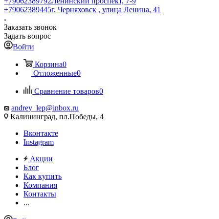
+79062389792
Ленинский проспект, 7-9
+79062389445
г. Черняховск , улица Ленина, 41
Заказать звонок
Задать вопрос
Войти
Корзина
0
Отложенные
0
Сравнение товаров
0
andrey_lep@inbox.ru
Калининград, пл.Победы, 4
Вконтакте
Instagram
Акции
Блог
Как купить
Компания
Контакты
...