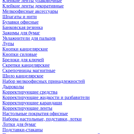
Клейкие ленты упаковочные
Клейкие ленты декоративные
Мелкоофисные аксессуары
Шпагаты и нити
Булавки офисные
Банковская резинка
Зажимы для бумаг
Увлажнители для пальцев
Лупы
Кнопки канцелярские
Кнопки силовые
Брелоки для ключей
Скрепки канцелярские
Скрепочницы магнитные
Шило канцелярское
Набор мелкоофисных принадлежностей
Дыроколы
Корректирующие средства
Корректирующие жидкости и разбавители
Корректирующие карандаши
Корректирующие ленты
Настольные покрытия офисные
Наборы настольные, подставки, лотки
Лотки для бумаг
Подставки-стаканы