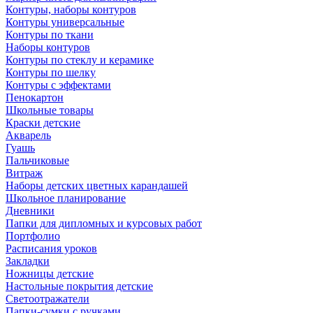
Контуры, наборы контуров
Контуры универсальные
Контуры по ткани
Наборы контуров
Контуры по стеклу и керамике
Контуры по шелку
Контуры с эффектами
Пенокартон
Школьные товары
Краски детские
Акварель
Гуашь
Пальчиковые
Витраж
Наборы детских цветных карандашей
Школьное планирование
Дневники
Папки для дипломных и курсовых работ
Портфолио
Расписания уроков
Закладки
Ножницы детские
Настольные покрытия детские
Светоотражатели
Папки-сумки с ручками