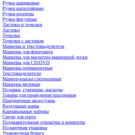
Ручки шариковые
Ручки капиллярные
Ручки-роллеры
Ручки фигурные
Ластики и точилки
Ластики
Точилки
Точилки с ластиком
Маркеры и текстовыделители
Маркеры для флипчарта
Маркеры для магнитно-маркерной доски
Маркеры для CD/DVD
Маркеры перманентные
Текстовыделители
Маркер-краска специальные
Маркеры меловые
Подарки, сувениры, награды
Товары для проведения праздников
Праздничные аксессуары
Воздушные шары
Карнавальные наборы
Свечи для торта
Поздравительные открытки и конверты
Подарочная упаковка
Упаковочная бумага