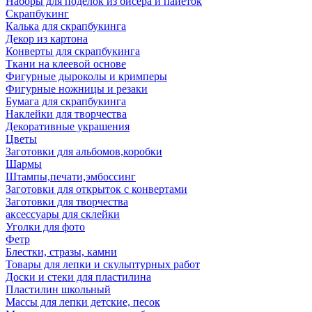
Наборы для поделок из бисера и пайеток
Скрапбукинг
Калька для скрапбукинга
Декор из картона
Конверты для скрапбукинга
Ткани на клеевой основе
Фигурные дыроколы и кримперы
Фигурные ножницы и резаки
Бумага для скрапбукинга
Наклейки для творчества
Декоративные украшения
Цветы
Заготовки для альбомов,коробки
Шармы
Штампы,печати,эмбоссинг
Заготовки для открыток с конвертами
Заготовки для творчества
аксессуары для склейки
Уголки для фото
Фетр
Блестки, стразы, камни
Товары для лепки и скульптурных работ
Доски и стеки для пластилина
Пластилин школьный
Массы для лепки детские, песок