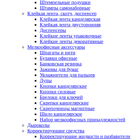
Штемпельные подушки
Штампы самонаборные
Клейкая лента, скотч, диспенсер
Клейкая лента канцелярская
Клейкая лента двусторонняя
Диспенсеры
Клейкие ленты упаковочные
Клейкие ленты декоративные
Мелкоофисные аксессуары
Шпагаты и нити
Булавки офисные
Банковская резинка
Зажимы для бумаг
Увлажнители для пальцев
Лупы
Кнопки канцелярские
Кнопки силовые
Брелоки для ключей
Скрепки канцелярские
Скрепочницы магнитные
Шило канцелярское
Набор мелкоофисных принадлежностей
Дыроколы
Корректирующие средства
Корректирующие жидкости и разбавители