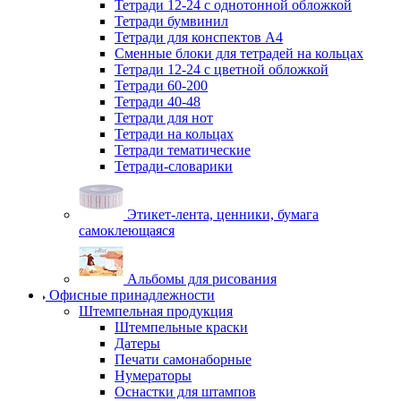
Тетради 12-24 с однотонной обложкой
Тетради бумвинил
Тетради для конспектов А4
Сменные блоки для тетрадей на кольцах
Тетради 12-24 с цветной обложкой
Тетради 60-200
Тетради 40-48
Тетради для нот
Тетради на кольцах
Тетради тематические
Тетради-словарики
Этикет-лента, ценники, бумага
самоклеющаяся
Альбомы для рисования
Офисные принадлежности
Штемпельная продукция
Штемпельные краски
Датеры
Печати самонаборные
Нумераторы
Оснастки для штампов