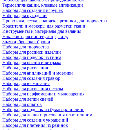
Термоаппликации, клеевые аппликации
Наборы для создания игрушек
Наборы для рукоделия
Проволока, леска, спандекс, резинки для творчества
Красители и маркеры для разметки ткани
Инструменты и материалы для валяния
Наклейки для ногтей, лица, тату.
Значки, брелоки, броши
Наборы для творчества
Наборы для росписи изделий
Наборы для поделок из гипса
Наборы для росписи витража
Наборы для рисования
Наборы для аппликаций и мозаики
Наборы для создания гравюр
Наборы для выжигания
Наборы для рисования песком
Наборы для парфюмерии и мыловарения
Наборы для лепки свечей
Наборы для опытов
Наборы для поделок из бумаги,квиллинг
Наборы для лепки и рисования пластилином
Наборы для создания украшений
Наборы для плетения из резинок