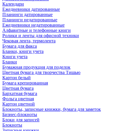
Календари
Ежедневники датированные
Планинги датированные
Планинги недатированные
Ежедневники недатированные
Алфавитные и телефонные книги
Ролики и ленты для офисной техники
Чековая лента, термолента
Бумага для факса
Бланки, книги учета
Книги учета
Бланки
Бумажная продукция для поделок
Цветная бумага для творчества Тишью
Картон белый
Бумага крепированная
Цветная бумага
Бархатная бумага
Фольга цветная
Картон цветной
Блокноты, записные книжки, бумага для заметок
Бизнес-блокноты
Блоки для записей
Блокноты
Записные книжки