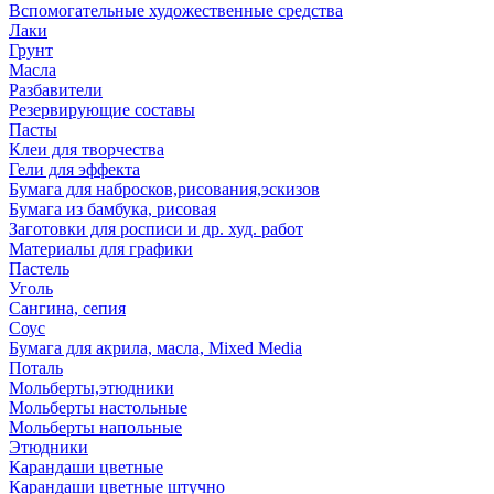
Вспомогательные художественные средства
Лаки
Грунт
Масла
Разбавители
Резервирующие составы
Пасты
Клеи для творчества
Гели для эффекта
Бумага для набросков,рисования,эскизов
Бумага из бамбука, рисовая
Заготовки для росписи и др. худ. работ
Материалы для графики
Пастель
Уголь
Сангина, сепия
Соус
Бумага для акрила, масла, Mixed Media
Поталь
Мольберты,этюдники
Мольберты настольные
Мольберты напольные
Этюдники
Карандаши цветные
Карандаши цветные штучно