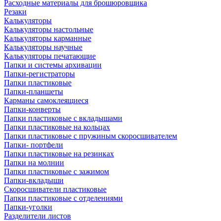
Расходные материалы для брошюровщика
Резаки
Калькуляторы
Калькуляторы настольные
Калькуляторы карманные
Калькуляторы научные
Калькуляторы печатающие
Папки и системы архивации
Папки-регистраторы
Папки пластиковые
Папки-планшеты
Карманы самоклеящиеся
Папки-конверты
Папки пластиковые с вкладышами
Папки пластиковые на кольцах
Папки пластиковые с пружиным скоросшивателем
Папки- портфели
Папки пластиковые на резинках
Папки на молнии
Папки пластиковые с зажимом
Папки-вкладыши
Скоросшиватели пластиковые
Папки пластиковые с отделениями
Папки-уголки
Разделители листов