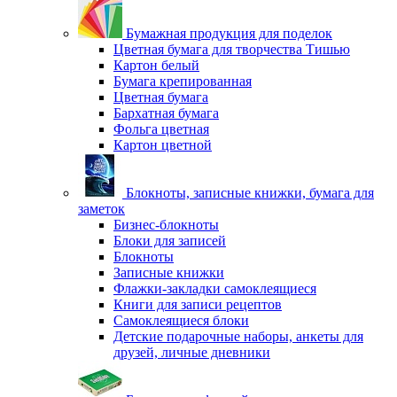
Бумажная продукция для поделок
Цветная бумага для творчества Тишью
Картон белый
Бумага крепированная
Цветная бумага
Бархатная бумага
Фольга цветная
Картон цветной
Блокноты, записные книжки, бумага для
заметок
Бизнес-блокноты
Блоки для записей
Блокноты
Записные книжки
Флажки-закладки самоклеящиеся
Книги для записи рецептов
Самоклеящиеся блоки
Детские подарочные наборы, анкеты для
друзей, личные дневники