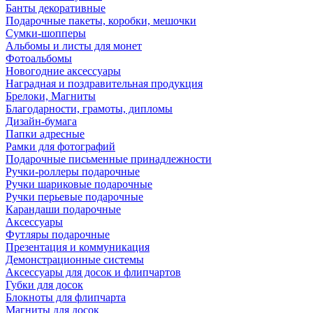
Банты декоративные
Подарочные пакеты, коробки, мешочки
Сумки-шопперы
Альбомы и листы для монет
Фотоальбомы
Новогодние аксессуары
Наградная и поздравительная продукция
Брелоки, Магниты
Благодарности, грамоты, дипломы
Дизайн-бумага
Папки адресные
Рамки для фотографий
Подарочные письменные принадлежности
Ручки-роллеры подарочные
Ручки шариковые подарочные
Ручки перьевые подарочные
Карандаши подарочные
Аксессуары
Футляры подарочные
Презентация и коммуникация
Демонстрационные системы
Аксессуары для досок и флипчартов
Губки для досок
Блокноты для флипчарта
Магниты для досок