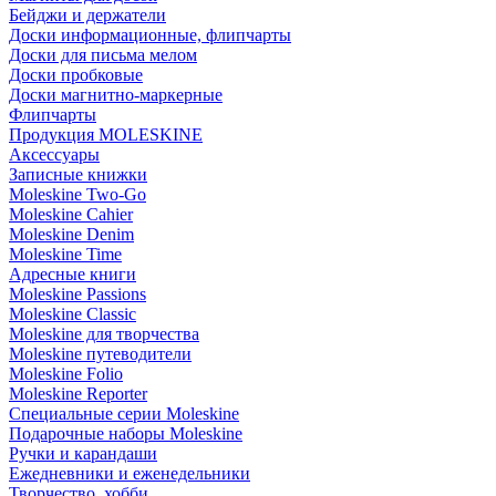
Бейджи и держатели
Доски информационные, флипчарты
Доски для письма мелом
Доски пробковые
Доски магнитно-маркерные
Флипчарты
Продукция MOLESKINE
Аксессуары
Записные книжки
Moleskine Two-Go
Moleskine Cahier
Moleskine Denim
Moleskine Time
Адресные книги
Moleskine Passions
Moleskine Classic
Moleskine для творчества
Moleskine путеводители
Moleskine Folio
Moleskine Reporter
Специальные серии Moleskine
Подарочные наборы Moleskine
Ручки и карандаши
Ежедневники и еженедельники
Творчество, хобби