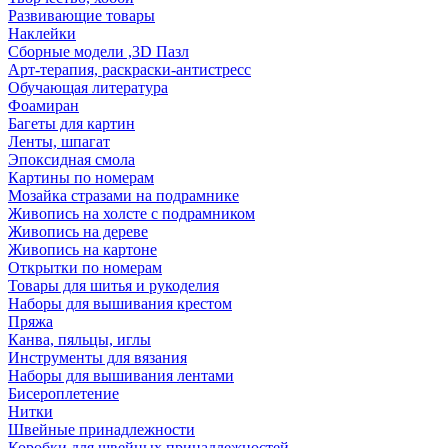
Развивающие товары
Наклейки
Сборные модели ,3D Пазл
Арт-терапия, раскраски-антистресс
Обучающая литература
Фоамиран
Багеты для картин
Ленты, шпагат
Эпоксидная смола
Картины по номерам
Мозайка стразами на подрамнике
Живопись на холсте с подрамником
Живопись на дереве
Живопись на картоне
Открытки по номерам
Товары для шитья и рукоделия
Наборы для вышивания крестом
Пряжа
Канва, пяльцы, иглы
Инструменты для вязания
Наборы для вышивания лентами
Бисероплетение
Нитки
Швейные принадлежности
Коробки для швейных принадлежностей