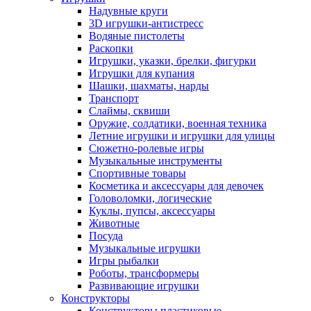
Надувные круги
3D игрушки-антистресс
Водяные пистолеты
Раскопки
Игрушки, указки, брелки, фигурки
Игрушки для купания
Шашки, шахматы, нарды
Транспорт
Слаймы, сквиши
Оружие, солдатики, военная техника
Летние игрушки и игрушки для улицы
Сюжетно-ролевые игры
Музыкальные инструменты
Спортивные товары
Косметика и аксессуары для девочек
Головоломки, логические
Куклы, пупсы, аксессуары
Животные
Посуда
Музыкальные игрушки
Игры рыбалки
Роботы, трансформеры
Развивающие игрушки
Конструкторы
Конструкторы пластиковые