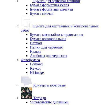
Бумага для офисной техники
Бумага форматная белая
Бумага форматная цветная
Бумага писчая
Бумага для чертежных и копировальных
работ
Бумага масштабно-координатная
Бумага копировальная
Ватман
Папки для черчения
Калька
Альбомы для черчения
Фотобумага
Lomond
Revcol
Hi-image
Конверты почтовые
Тетради
Читательские дневники