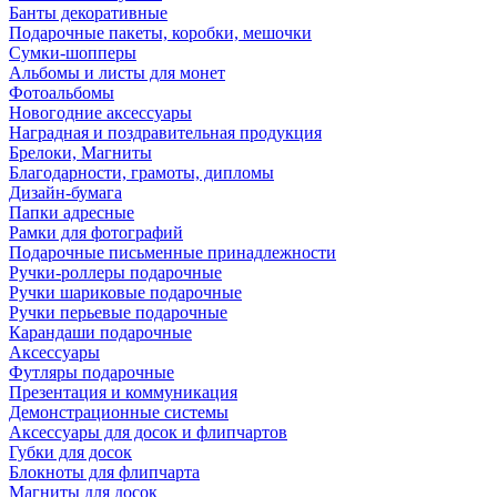
Банты декоративные
Подарочные пакеты, коробки, мешочки
Сумки-шопперы
Альбомы и листы для монет
Фотоальбомы
Новогодние аксессуары
Наградная и поздравительная продукция
Брелоки, Магниты
Благодарности, грамоты, дипломы
Дизайн-бумага
Папки адресные
Рамки для фотографий
Подарочные письменные принадлежности
Ручки-роллеры подарочные
Ручки шариковые подарочные
Ручки перьевые подарочные
Карандаши подарочные
Аксессуары
Футляры подарочные
Презентация и коммуникация
Демонстрационные системы
Аксессуары для досок и флипчартов
Губки для досок
Блокноты для флипчарта
Магниты для досок