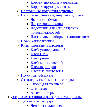
Корректирующие карандаши
Корректирующие ленты
Настольные покрытия офисные
Наборы настольные, подставки, лотки
Лотки для бумаг
Подставки-стаканы
Подставки для канцелярских
принадлежностей
Настольные наборы с наполнением
Ножи канцелярские
Клеи, клеевые пистолеты
Клей универсальный
Клей ПВА
Клей-роллер
Клей канцелярский
Клей-карандаш
Клеевые пистолеты
Ножницы офисные
Степлеры, скобы, антистеплеры
Скобы для степпера
Степлеры
Антистеплеры
Офисная техника и расходные материалы
Деловые аксессуары
Деловая галантерея