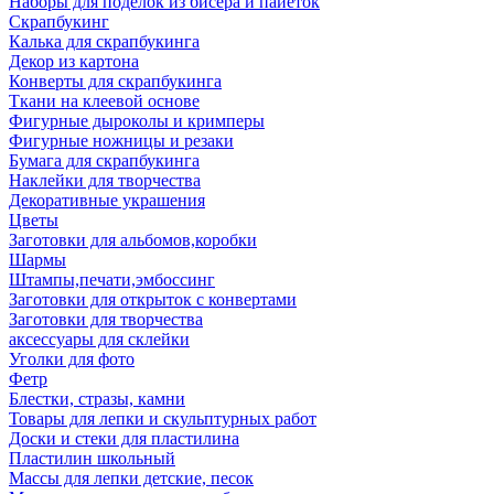
Наборы для поделок из бисера и пайеток
Скрапбукинг
Калька для скрапбукинга
Декор из картона
Конверты для скрапбукинга
Ткани на клеевой основе
Фигурные дыроколы и кримперы
Фигурные ножницы и резаки
Бумага для скрапбукинга
Наклейки для творчества
Декоративные украшения
Цветы
Заготовки для альбомов,коробки
Шармы
Штампы,печати,эмбоссинг
Заготовки для открыток с конвертами
Заготовки для творчества
аксессуары для склейки
Уголки для фото
Фетр
Блестки, стразы, камни
Товары для лепки и скульптурных работ
Доски и стеки для пластилина
Пластилин школьный
Массы для лепки детские, песок