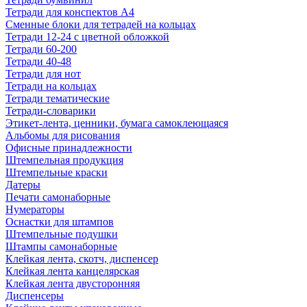
Тетради для конспектов А4
Сменные блоки для тетрадей на кольцах
Тетради 12-24 с цветной обложкой
Тетради 60-200
Тетради 40-48
Тетради для нот
Тетради на кольцах
Тетради тематические
Тетради-словарики
Этикет-лента, ценники, бумага самоклеющаяся
Альбомы для рисования
Офисные принадлежности
Штемпельная продукция
Штемпельные краски
Датеры
Печати самонаборные
Нумераторы
Оснастки для штампов
Штемпельные подушки
Штампы самонаборные
Клейкая лента, скотч, диспенсер
Клейкая лента канцелярская
Клейкая лента двусторонняя
Диспенсеры