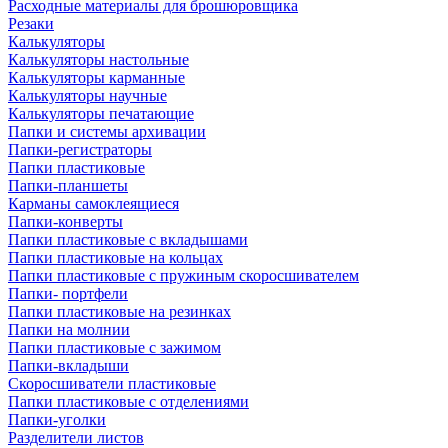
Расходные материалы для брошюровщика
Резаки
Калькуляторы
Калькуляторы настольные
Калькуляторы карманные
Калькуляторы научные
Калькуляторы печатающие
Папки и системы архивации
Папки-регистраторы
Папки пластиковые
Папки-планшеты
Карманы самоклеящиеся
Папки-конверты
Папки пластиковые с вкладышами
Папки пластиковые на кольцах
Папки пластиковые с пружиным скоросшивателем
Папки- портфели
Папки пластиковые на резинках
Папки на молнии
Папки пластиковые с зажимом
Папки-вкладыши
Скоросшиватели пластиковые
Папки пластиковые с отделениями
Папки-уголки
Разделители листов