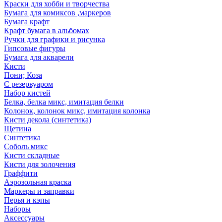
Краски для хобби и творчества
Бумага для комиксов ,маркеров
Бумага крафт
Крафт бумага в альбомах
Ручки для графики и рисунка
Гипсовые фигуры
Бумага для акварели
Кисти
Пони; Коза
С резервуаром
Набор кистей
Белка, белка микс, имитация белки
Колонок, колонок микс, имитация колонка
Кисти декола (синтетика)
Щетина
Синтетика
Соболь микс
Кисти складные
Кисти для золочения
Граффити
Аэрозольная краска
Маркеры и заправки
Перья и кэпы
Наборы
Аксессуары