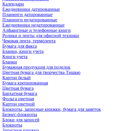
Календари
Ежедневники датированные
Планинги датированные
Планинги недатированные
Ежедневники недатированные
Алфавитные и телефонные книги
Ролики и ленты для офисной техники
Чековая лента, термолента
Бумага для факса
Бланки, книги учета
Книги учета
Бланки
Бумажная продукция для поделок
Цветная бумага для творчества Тишью
Картон белый
Бумага крепированная
Цветная бумага
Бархатная бумага
Фольга цветная
Картон цветной
Блокноты, записные книжки, бумага для заметок
Бизнес-блокноты
Блоки для записей
Блокноты
Записные книжки