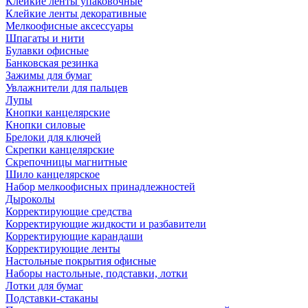
Клейкие ленты упаковочные
Клейкие ленты декоративные
Мелкоофисные аксессуары
Шпагаты и нити
Булавки офисные
Банковская резинка
Зажимы для бумаг
Увлажнители для пальцев
Лупы
Кнопки канцелярские
Кнопки силовые
Брелоки для ключей
Скрепки канцелярские
Скрепочницы магнитные
Шило канцелярское
Набор мелкоофисных принадлежностей
Дыроколы
Корректирующие средства
Корректирующие жидкости и разбавители
Корректирующие карандаши
Корректирующие ленты
Настольные покрытия офисные
Наборы настольные, подставки, лотки
Лотки для бумаг
Подставки-стаканы