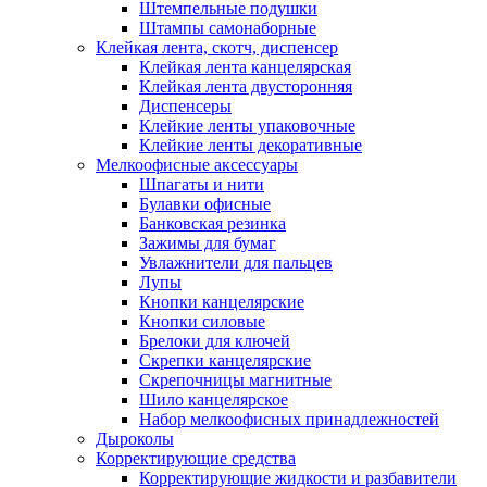
Штемпельные подушки
Штампы самонаборные
Клейкая лента, скотч, диспенсер
Клейкая лента канцелярская
Клейкая лента двусторонняя
Диспенсеры
Клейкие ленты упаковочные
Клейкие ленты декоративные
Мелкоофисные аксессуары
Шпагаты и нити
Булавки офисные
Банковская резинка
Зажимы для бумаг
Увлажнители для пальцев
Лупы
Кнопки канцелярские
Кнопки силовые
Брелоки для ключей
Скрепки канцелярские
Скрепочницы магнитные
Шило канцелярское
Набор мелкоофисных принадлежностей
Дыроколы
Корректирующие средства
Корректирующие жидкости и разбавители