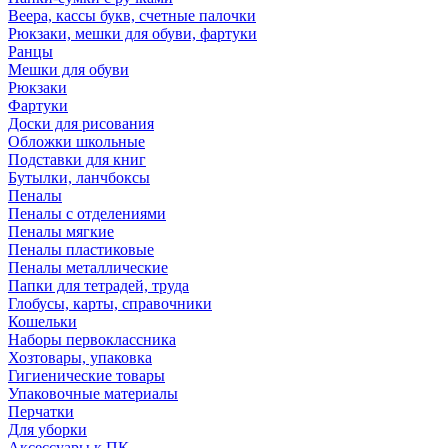
Веера, кассы букв, счетные палочки
Рюкзаки, мешки для обуви, фартуки
Ранцы
Мешки для обуви
Рюкзаки
Фартуки
Доски для рисования
Обложки школьные
Подставки для книг
Бутылки, ланчбоксы
Пеналы
Пеналы с отделениями
Пеналы мягкие
Пеналы пластиковые
Пеналы металлические
Папки для тетрадей, труда
Глобусы, карты, справочники
Кошельки
Наборы первоклассника
Хозтовары, упаковка
Гигиенические товары
Упаковочные материалы
Перчатки
Для уборки
Аксессуары к ПК