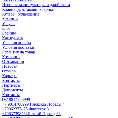
Игровые манипуляторы и джойстики
Клавиатуры, мыши, коврики
Кулеры, охлаждение
Акции
Услуги
Блог
Бренды
Как купить
Условия оплаты
Условия доставки
Гарантия на товар
Компания
О компании
Новости
Отзывы
Карьера
Контакты
Партнеры
Документы
Контакты
+7 9814766999
+7 9814766999
Площадь Победы 4
+79062377475
Флотская 3
+79637398738
Летний Проезд 33