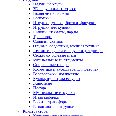
Надувные круги
3D игрушки-антистресс
Водяные пистолеты
Раскопки
Игрушки, указки, брелки, фигурки
Игрушки для купания
Шашки, шахматы, нарды
Транспорт
Слаймы, сквиши
Оружие, солдатики, военная техника
Летние игрушки и игрушки для улицы
Сюжетно-ролевые игры
Музыкальные инструменты
Спортивные товары
Косметика и аксессуары для девочек
Головоломки, логические
Куклы, пупсы, аксессуары
Животные
Посуда
Музыкальные игрушки
Игры рыбалки
Роботы, трансформеры
Развивающие игрушки
Конструкторы
Конструкторы пластиковые