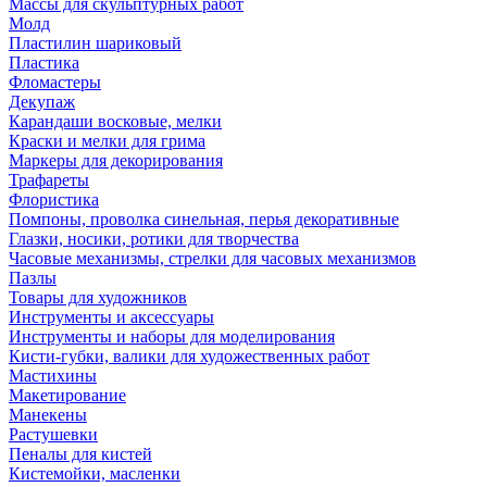
Массы для скульптурных работ
Молд
Пластилин шариковый
Пластика
Фломастеры
Декупаж
Карандаши восковые, мелки
Краски и мелки для грима
Маркеры для декорирования
Трафареты
Флористика
Помпоны, проволка синельная, перья декоративные
Глазки, носики, ротики для творчества
Часовые механизмы, стрелки для часовых механизмов
Пазлы
Товары для художников
Инструменты и аксессуары
Инструменты и наборы для моделирования
Кисти-губки, валики для художественных работ
Мастихины
Макетирование
Манекены
Растушевки
Пеналы для кистей
Кистемойки, масленки