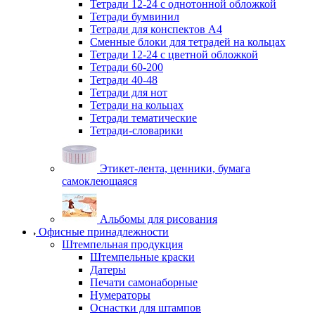
Тетради 12-24 с однотонной обложкой
Тетради бумвинил
Тетради для конспектов А4
Сменные блоки для тетрадей на кольцах
Тетради 12-24 с цветной обложкой
Тетради 60-200
Тетради 40-48
Тетради для нот
Тетради на кольцах
Тетради тематические
Тетради-словарики
Этикет-лента, ценники, бумага
самоклеющаяся
Альбомы для рисования
Офисные принадлежности
Штемпельная продукция
Штемпельные краски
Датеры
Печати самонаборные
Нумераторы
Оснастки для штампов