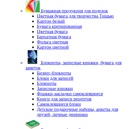
Бумажная продукция для поделок
Цветная бумага для творчества Тишью
Картон белый
Бумага крепированная
Цветная бумага
Бархатная бумага
Фольга цветная
Картон цветной
Блокноты, записные книжки, бумага для
заметок
Бизнес-блокноты
Блоки для записей
Блокноты
Записные книжки
Флажки-закладки самоклеящиеся
Книги для записи рецептов
Самоклеящиеся блоки
Детские подарочные наборы, анкеты для
друзей, личные дневники