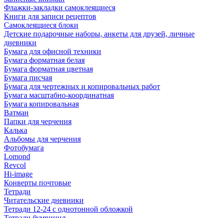
Флажки-закладки самоклеящиеся
Книги для записи рецептов
Самоклеящиеся блоки
Детские подарочные наборы, анкеты для друзей, личные
дневники
Бумага для офисной техники
Бумага форматная белая
Бумага форматная цветная
Бумага писчая
Бумага для чертежных и копировальных работ
Бумага масштабно-координатная
Бумага копировальная
Ватман
Папки для черчения
Калька
Альбомы для черчения
Фотобумага
Lomond
Revcol
Hi-image
Конверты почтовые
Тетради
Читательские дневники
Тетради 12-24 с однотонной обложкой
Тетради бумвинил