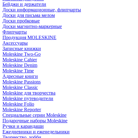
Бейджи и держатели
Доски информационные, флипчарты
Доски для письма мелом
Доски пробковые
Доски магнитно-маркерные
Флипчарты
Продукция MOLESKINE
Аксессуары
Записные книжки
Moleskine Two-Go
Moleskine Cahier
Moleskine Denim
Moleskine Time
Адресные книги
Moleskine Passions
Moleskine Classic
Moleskine для творчества
Moleskine путеводители
Moleskine Folio
Moleskine Reporter
Специальные серии Moleskine
Подарочные наборы Moleskine
Ручки и карандаши
Ежедневники и еженедельники
Творчество, хобби