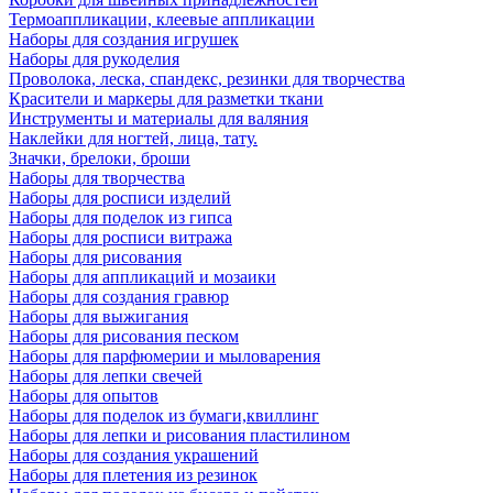
Термоаппликации, клеевые аппликации
Наборы для создания игрушек
Наборы для рукоделия
Проволока, леска, спандекс, резинки для творчества
Красители и маркеры для разметки ткани
Инструменты и материалы для валяния
Наклейки для ногтей, лица, тату.
Значки, брелоки, броши
Наборы для творчества
Наборы для росписи изделий
Наборы для поделок из гипса
Наборы для росписи витража
Наборы для рисования
Наборы для аппликаций и мозаики
Наборы для создания гравюр
Наборы для выжигания
Наборы для рисования песком
Наборы для парфюмерии и мыловарения
Наборы для лепки свечей
Наборы для опытов
Наборы для поделок из бумаги,квиллинг
Наборы для лепки и рисования пластилином
Наборы для создания украшений
Наборы для плетения из резинок