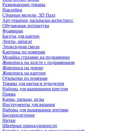
Развивающие товары
Наклейки
Сборные модели ,3D Пазл
Арт-терапия, раскраски-антистресс
Обучающая литература
Фоамиран
Багеты для картин
Ленты, шпагат
Эпоксидная смола
Картины по номерам
Мозайка стразами на подрамнике
Живопись на холсте с подрамником
Живопись на дереве
Живопись на картоне
Открытки по номерам
Товары для шитья и рукоделия
Наборы для вышивания крестом
Пряжа
Канва, пяльцы, иглы
Инструменты для вязания
Наборы для вышивания лентами
Бисероплетение
Нитки
Швейные принадлежности
Коробки для швейных принадлежностей