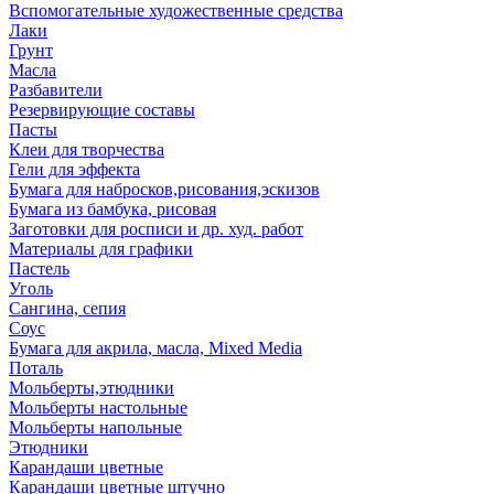
Вспомогательные художественные средства
Лаки
Грунт
Масла
Разбавители
Резервирующие составы
Пасты
Клеи для творчества
Гели для эффекта
Бумага для набросков,рисования,эскизов
Бумага из бамбука, рисовая
Заготовки для росписи и др. худ. работ
Материалы для графики
Пастель
Уголь
Сангина, сепия
Соус
Бумага для акрила, масла, Mixed Media
Поталь
Мольберты,этюдники
Мольберты настольные
Мольберты напольные
Этюдники
Карандаши цветные
Карандаши цветные штучно