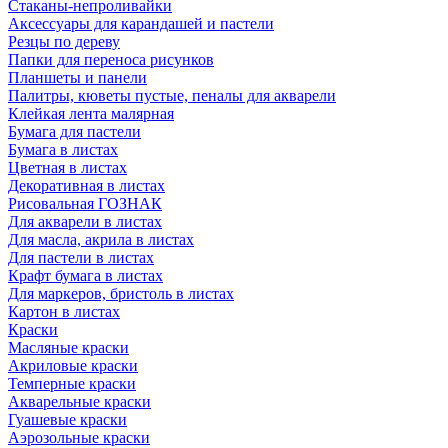
Стаканы-непроливайки
Аксессуары для карандашей и пастели
Резцы по дереву
Папки для переноса рисунков
Планшеты и панели
Палитры, кюветы пустые, пеналы для акварели
Клейкая лента малярная
Бумага для пастели
Бумага в листах
Цветная в листах
Декоративная в листах
Рисовальная ГОЗНАК
Для акварели в листах
Для масла, акрила в листах
Для пастели в листах
Крафт бумага в листах
Для маркеров, бристоль в листах
Картон в листах
Краски
Масляные краски
Акриловые краски
Темперные краски
Акварельные краски
Гуашевые краски
Аэрозольные краски