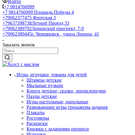
Войти
+7 9814766999
+7 9814766999
Площадь Победы 4
+79062377475
Флотская 3
+79637398738
Летний Проезд 33
+79062389792
Ленинский проспект, 7-9
+79062389445
г. Черняховск , улица Ленина, 41
Заказать звонок
Игры, игрушки, товары для детей
Штампы детские
Мыльные пузыри
Книги детские, сказки, энциклопедии
Пазлы детские
Игры настольные, напольные
Развивающие игры,тренажеры,задания
Плакаты
Ростомеры
Раскраски
Книжки с заданиями,прописи
Игрушки