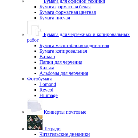
Бумага для офисной техники
Бумага форматная белая
Бумага форматная цветная
Бумага писчая
Бумага для чертежных и копировальных
работ
Бумага масштабно-координатная
Бумага копировальная
Ватман
Папки для черчения
Калька
Альбомы для черчения
Фотобумага
Lomond
Revcol
Hi-image
Конверты почтовые
Тетради
Читательские дневники