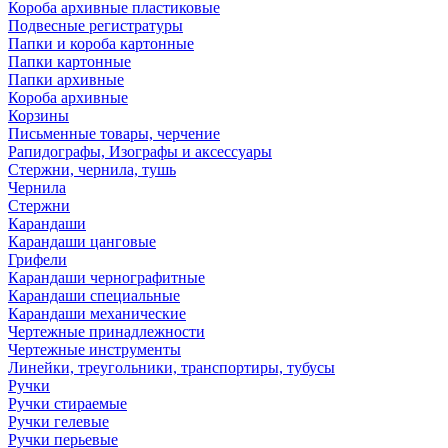
Короба архивные пластиковые
Подвесные регистратуры
Папки и короба картонные
Папки картонные
Папки архивные
Короба архивные
Корзины
Письменные товары, черчение
Рапидографы, Изографы и аксессуары
Стержни, чернила, тушь
Чернила
Стержни
Карандаши
Карандаши цанговые
Грифели
Карандаши чернографитные
Карандаши специальные
Карандаши механические
Чертежные принадлежности
Чертежные инструменты
Линейки, треугольники, транспортиры, тубусы
Ручки
Ручки стираемые
Ручки гелевые
Ручки перьевые