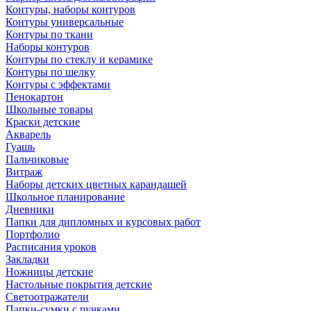
Контуры, наборы контуров
Контуры универсальные
Контуры по ткани
Наборы контуров
Контуры по стеклу и керамике
Контуры по шелку
Контуры с эффектами
Пенокартон
Школьные товары
Краски детские
Акварель
Гуашь
Пальчиковые
Витраж
Наборы детских цветных карандашей
Школьное планирование
Дневники
Папки для дипломных и курсовых работ
Портфолио
Расписания уроков
Закладки
Ножницы детские
Настольные покрытия детские
Светоотражатели
Папки-сумки с ручками