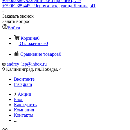
+79062389792
Ленинский проспект, 7-9
+79062389445
г. Черняховск , улица Ленина, 41
Заказать звонок
Задать вопрос
Войти
Корзина
0
Отложенные
0
Сравнение товаров
0
andrey_lep@inbox.ru
Калининград, пл.Победы, 4
Вконтакте
Instagram
Акции
Блог
Как купить
Компания
Контакты
...