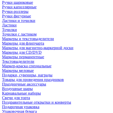
Ручки шариковые
Ручки капиллярные
Ручки-роллеры
Ручки фигурные
Ластики и точилки
Ластики
Точилки
Точилки с ластиком
Маркеры и текстовыделители
Маркеры для флипчарта
Маркеры для магнитно-маркерной доски
Маркеры для CD/DVD
Маркеры перманентные
Текстовыделители
Маркер-краска специальные
Маркеры меловые
Подарки, сувениры, награды
Товары для проведения праздников
Праздничные аксессуары
Воздушные шары
Карнавальные наборы
Свечи для торта
Поздравительные открытки и конверты
Подарочная упаковка
Упаковочная бумага