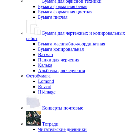
Бумага для офисной техники
Бумага форматная белая
Бумага форматная цветная
Бумага писчая
Бумага для чертежных и копировальных
работ
Бумага масштабно-координатная
Бумага копировальная
Ватман
Папки для черчения
Калька
Альбомы для черчения
Фотобумага
Lomond
Revcol
Hi-image
Конверты почтовые
Тетради
Читательские дневники