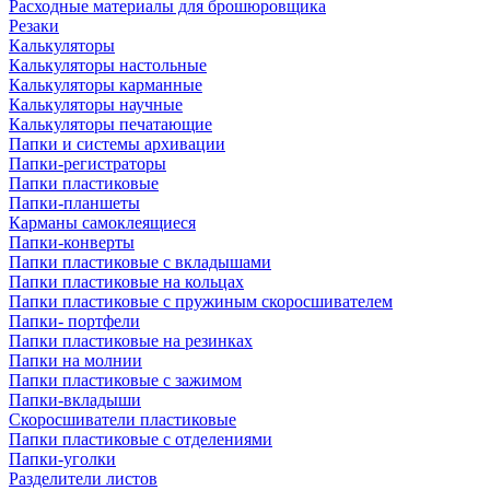
Расходные материалы для брошюровщика
Резаки
Калькуляторы
Калькуляторы настольные
Калькуляторы карманные
Калькуляторы научные
Калькуляторы печатающие
Папки и системы архивации
Папки-регистраторы
Папки пластиковые
Папки-планшеты
Карманы самоклеящиеся
Папки-конверты
Папки пластиковые с вкладышами
Папки пластиковые на кольцах
Папки пластиковые с пружиным скоросшивателем
Папки- портфели
Папки пластиковые на резинках
Папки на молнии
Папки пластиковые с зажимом
Папки-вкладыши
Скоросшиватели пластиковые
Папки пластиковые с отделениями
Папки-уголки
Разделители листов