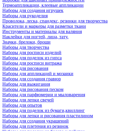
Термоаппликации, клеевые аппликации
Наборы для создания игрушек
Наборы для рукоделия
Проволока, леска, спандекс, резинки для творчества
Красители и маркеры для разметки ткани
Инструменты и материалы для валяния
Наклейки для ногтей, лица, тату.
Значки, брелоки, броши
Наборы для творчества
Наборы для росписи изделий
Наборы для поделок из гипса
Наборы для росписи витража
Наборы для рисования
Наборы для аппликаций и мозаики
Наборы для создания гравюр
Наборы для выжигания
Наборы для рисования песком
Наборы для парфюмерии и мыловарения
Наборы для лепки свечей
Наборы для опытов
Наборы для поделок из бумаги,квиллинг
Наборы для лепки и рисования пластилином
Наборы для создания украшений
Наборы для плетения из резинок