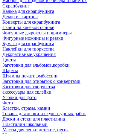
Наборы для поделок из бисера и пайеток
Скрапбукинг
Калька для скрапбукинга
Декор из картона
Конверты для скрапбукинга
Ткани на клеевой основе
Фигурные дыроколы и кримперы
Фигурные ножницы и резаки
Бумага для скрапбукинга
Наклейки для творчества
Декоративные украшения
Цветы
Заготовки для альбомов,коробки
Шармы
Штампы,печати,эмбоссинг
Заготовки для открыток с конвертами
Заготовки для творчества
аксессуары для склейки
Уголки для фото
Фетр
Блестки, стразы, камни
Товары для лепки и скульптурных работ
Доски и стеки для пластилина
Пластилин школьный
Массы для лепки детские, песок