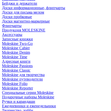
Бейджи и держатели
Доски информационные, флипчарты
Доски для письма мелом
Доски пробковые
Доски магнитно-маркерные
Флипчарты
Продукция MOLESKINE
Аксессуары
Записные книжки
Moleskine Two-Go
Moleskine Cahier
Moleskine Denim
Moleskine Time
Адресные книги
Moleskine Passions
Moleskine Classic
Moleskine для творчества
Moleskine путеводители
Moleskine Folio
Moleskine Reporter
Специальные серии Moleskine
Подарочные наборы Moleskine
Ручки и карандаши
Ежедневники и еженедельники
Творчество, хобби