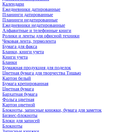
Календари
Ежедневники датированные
Планинги датированные
Планинги недатированные
Ежедневники недатированные
Алфавитные и телефонные книги
Ролики и ленты для офисной техники
Чековая лента, термолента
Бумага для факса
Бланки, книги учета
Книги учета
Бланки
Бумажная продукция для поделок
Цветная бумага для творчества Тишью
Картон белый
Бумага крепированная
Цветная бумага
Бархатная бумага
Фольга цветная
Картон цветной
Блокноты, записные книжки, бумага для заметок
Бизнес-блокноты
Блоки для записей
Блокноты
Записные книжки