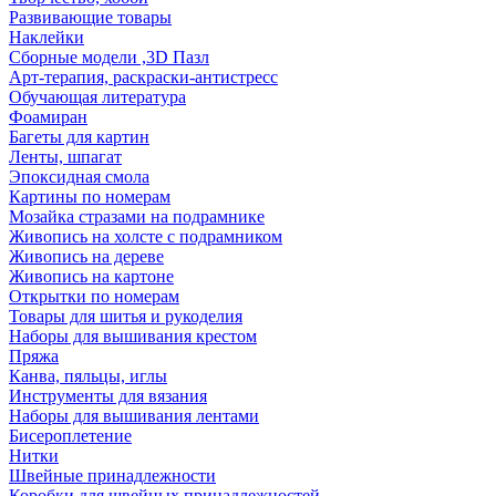
Развивающие товары
Наклейки
Сборные модели ,3D Пазл
Арт-терапия, раскраски-антистресс
Обучающая литература
Фоамиран
Багеты для картин
Ленты, шпагат
Эпоксидная смола
Картины по номерам
Мозайка стразами на подрамнике
Живопись на холсте с подрамником
Живопись на дереве
Живопись на картоне
Открытки по номерам
Товары для шитья и рукоделия
Наборы для вышивания крестом
Пряжа
Канва, пяльцы, иглы
Инструменты для вязания
Наборы для вышивания лентами
Бисероплетение
Нитки
Швейные принадлежности
Коробки для швейных принадлежностей