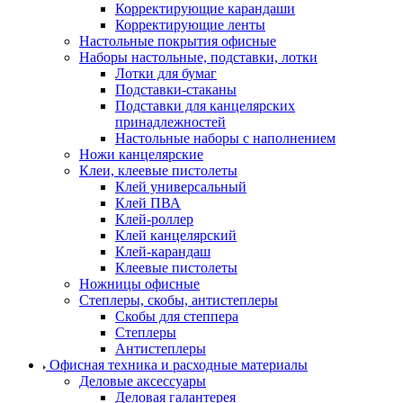
Корректирующие карандаши
Корректирующие ленты
Настольные покрытия офисные
Наборы настольные, подставки, лотки
Лотки для бумаг
Подставки-стаканы
Подставки для канцелярских
принадлежностей
Настольные наборы с наполнением
Ножи канцелярские
Клеи, клеевые пистолеты
Клей универсальный
Клей ПВА
Клей-роллер
Клей канцелярский
Клей-карандаш
Клеевые пистолеты
Ножницы офисные
Степлеры, скобы, антистеплеры
Скобы для степпера
Степлеры
Антистеплеры
Офисная техника и расходные материалы
Деловые аксессуары
Деловая галантерея