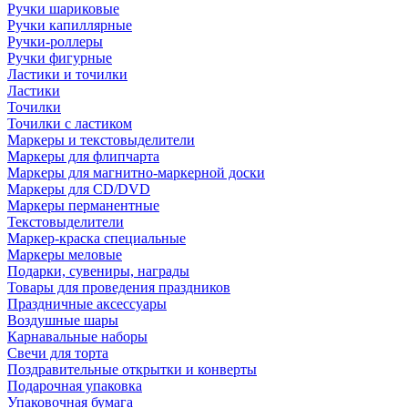
Ручки шариковые
Ручки капиллярные
Ручки-роллеры
Ручки фигурные
Ластики и точилки
Ластики
Точилки
Точилки с ластиком
Маркеры и текстовыделители
Маркеры для флипчарта
Маркеры для магнитно-маркерной доски
Маркеры для CD/DVD
Маркеры перманентные
Текстовыделители
Маркер-краска специальные
Маркеры меловые
Подарки, сувениры, награды
Товары для проведения праздников
Праздничные аксессуары
Воздушные шары
Карнавальные наборы
Свечи для торта
Поздравительные открытки и конверты
Подарочная упаковка
Упаковочная бумага