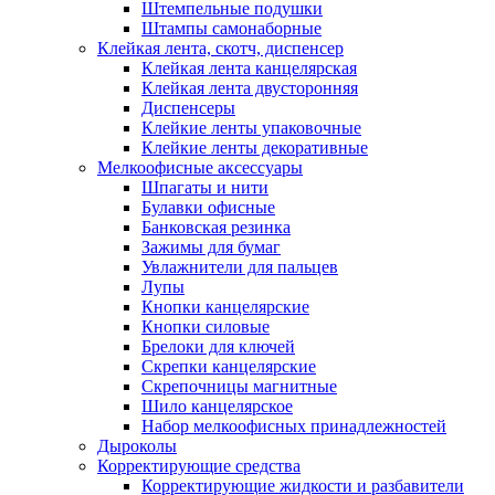
Штемпельные подушки
Штампы самонаборные
Клейкая лента, скотч, диспенсер
Клейкая лента канцелярская
Клейкая лента двусторонняя
Диспенсеры
Клейкие ленты упаковочные
Клейкие ленты декоративные
Мелкоофисные аксессуары
Шпагаты и нити
Булавки офисные
Банковская резинка
Зажимы для бумаг
Увлажнители для пальцев
Лупы
Кнопки канцелярские
Кнопки силовые
Брелоки для ключей
Скрепки канцелярские
Скрепочницы магнитные
Шило канцелярское
Набор мелкоофисных принадлежностей
Дыроколы
Корректирующие средства
Корректирующие жидкости и разбавители