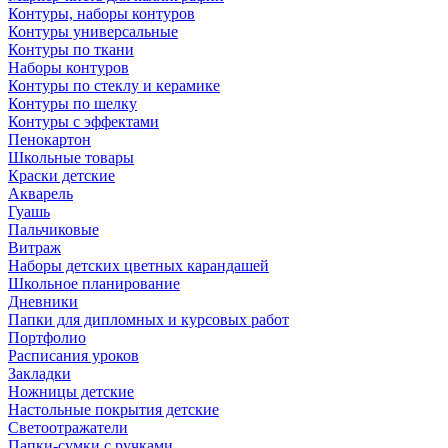
Контуры, наборы контуров
Контуры универсальные
Контуры по ткани
Наборы контуров
Контуры по стеклу и керамике
Контуры по шелку
Контуры с эффектами
Пенокартон
Школьные товары
Краски детские
Акварель
Гуашь
Пальчиковые
Витраж
Наборы детских цветных карандашей
Школьное планирование
Дневники
Папки для дипломных и курсовых работ
Портфолио
Расписания уроков
Закладки
Ножницы детские
Настольные покрытия детские
Светоотражатели
Папки-сумки с ручками