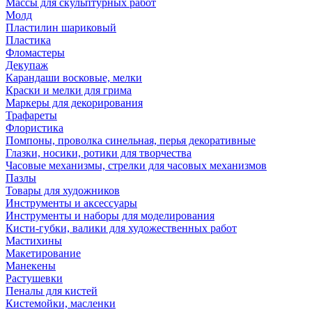
Массы для скульптурных работ
Молд
Пластилин шариковый
Пластика
Фломастеры
Декупаж
Карандаши восковые, мелки
Краски и мелки для грима
Маркеры для декорирования
Трафареты
Флористика
Помпоны, проволка синельная, перья декоративные
Глазки, носики, ротики для творчества
Часовые механизмы, стрелки для часовых механизмов
Пазлы
Товары для художников
Инструменты и аксессуары
Инструменты и наборы для моделирования
Кисти-губки, валики для художественных работ
Мастихины
Макетирование
Манекены
Растушевки
Пеналы для кистей
Кистемойки, масленки