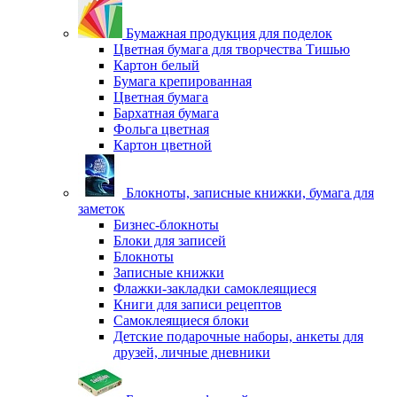
Бумажная продукция для поделок
Цветная бумага для творчества Тишью
Картон белый
Бумага крепированная
Цветная бумага
Бархатная бумага
Фольга цветная
Картон цветной
Блокноты, записные книжки, бумага для
заметок
Бизнес-блокноты
Блоки для записей
Блокноты
Записные книжки
Флажки-закладки самоклеящиеся
Книги для записи рецептов
Самоклеящиеся блоки
Детские подарочные наборы, анкеты для
друзей, личные дневники