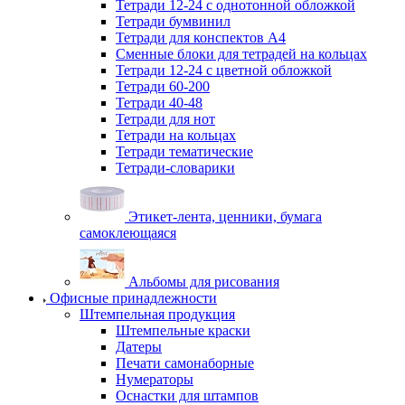
Тетради 12-24 с однотонной обложкой
Тетради бумвинил
Тетради для конспектов А4
Сменные блоки для тетрадей на кольцах
Тетради 12-24 с цветной обложкой
Тетради 60-200
Тетради 40-48
Тетради для нот
Тетради на кольцах
Тетради тематические
Тетради-словарики
Этикет-лента, ценники, бумага
самоклеющаяся
Альбомы для рисования
Офисные принадлежности
Штемпельная продукция
Штемпельные краски
Датеры
Печати самонаборные
Нумераторы
Оснастки для штампов