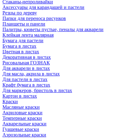
Стаканы-непроливайки
Аксессуары для карандашей и пастели
Резцы по дереву
Папки для переноса рисунков
Планшеты и панели
Палитры, кюветы пустые, пеналы для акварели
Клейкая лента малярная
Бумага для пастели
Бумага в листах
Цветная в листах
Декоративная в листах
Рисовальная ГОЗНАК
Для акварели в листах
Для масла, акрила в листах
Для пастели в листах
Крафт бумага в листах
Для маркеров, бристоль в листах
Картон в листах
Краски
Масляные краски
Акриловые краски
Темперные краски
Акварельные краски
Гуашевые краски
Аэрозольные краски