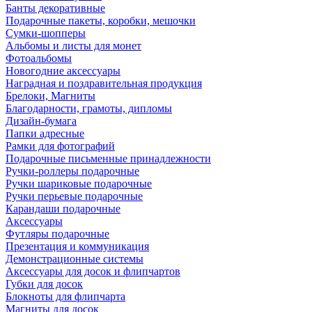
Банты декоративные
Подарочные пакеты, коробки, мешочки
Сумки-шопперы
Альбомы и листы для монет
Фотоальбомы
Новогодние аксессуары
Наградная и поздравительная продукция
Брелоки, Магниты
Благодарности, грамоты, дипломы
Дизайн-бумага
Папки адресные
Рамки для фотографий
Подарочные письменные принадлежности
Ручки-роллеры подарочные
Ручки шариковые подарочные
Ручки перьевые подарочные
Карандаши подарочные
Аксессуары
Футляры подарочные
Презентация и коммуникация
Демонстрационные системы
Аксессуары для досок и флипчартов
Губки для досок
Блокноты для флипчарта
Магниты для досок