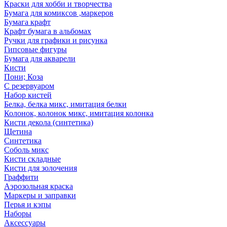
Краски для хобби и творчества
Бумага для комиксов ,маркеров
Бумага крафт
Крафт бумага в альбомах
Ручки для графики и рисунка
Гипсовые фигуры
Бумага для акварели
Кисти
Пони; Коза
С резервуаром
Набор кистей
Белка, белка микс, имитация белки
Колонок, колонок микс, имитация колонка
Кисти декола (синтетика)
Щетина
Синтетика
Соболь микс
Кисти складные
Кисти для золочения
Граффити
Аэрозольная краска
Маркеры и заправки
Перья и кэпы
Наборы
Аксессуары