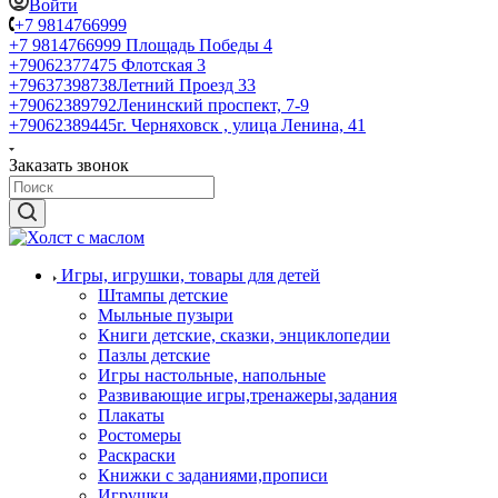
Войти
+7 9814766999
+7 9814766999
Площадь Победы 4
+79062377475
Флотская 3
+79637398738
Летний Проезд 33
+79062389792
Ленинский проспект, 7-9
+79062389445
г. Черняховск , улица Ленина, 41
Заказать звонок
Игры, игрушки, товары для детей
Штампы детские
Мыльные пузыри
Книги детские, сказки, энциклопедии
Пазлы детские
Игры настольные, напольные
Развивающие игры,тренажеры,задания
Плакаты
Ростомеры
Раскраски
Книжки с заданиями,прописи
Игрушки