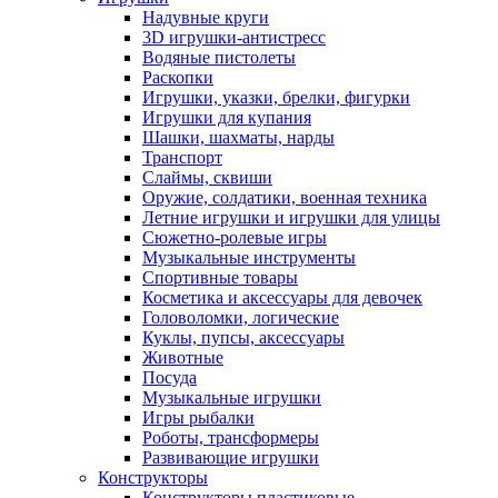
Надувные круги
3D игрушки-антистресс
Водяные пистолеты
Раскопки
Игрушки, указки, брелки, фигурки
Игрушки для купания
Шашки, шахматы, нарды
Транспорт
Слаймы, сквиши
Оружие, солдатики, военная техника
Летние игрушки и игрушки для улицы
Сюжетно-ролевые игры
Музыкальные инструменты
Спортивные товары
Косметика и аксессуары для девочек
Головоломки, логические
Куклы, пупсы, аксессуары
Животные
Посуда
Музыкальные игрушки
Игры рыбалки
Роботы, трансформеры
Развивающие игрушки
Конструкторы
Конструкторы пластиковые