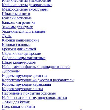
Клейкие ленты упаковочные
Клейкие ленты декоративные
Мелкоофисные аксессуары
Шпагаты и нити
Булавки офисные
Банковская резинка
Зажимы для бумаг
Увлажнители для пальцев
Лупы
Кнопки канцелярские
Кнопки силовые
Брелоки для ключей
Скрепки канцелярские
Скрепочницы магнитные
Шило канцелярское
Набор мелкоофисных принадлежностей
Дыроколы
Корректирующие средства
Корректирующие жидкости и разбавители
Корректирующие карандаши
Корректирующие ленты
Настольные покрытия офисные
Наборы настольные, подставки, лотки
Лотки для бумаг
Подставки-стаканы