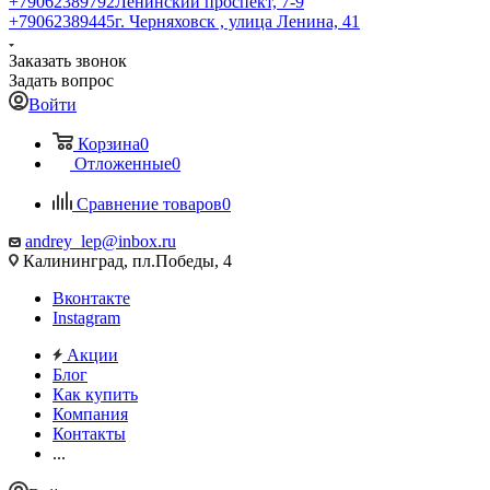
+79062389792
Ленинский проспект, 7-9
+79062389445
г. Черняховск , улица Ленина, 41
Заказать звонок
Задать вопрос
Войти
Корзина
0
Отложенные
0
Сравнение товаров
0
andrey_lep@inbox.ru
Калининград, пл.Победы, 4
Вконтакте
Instagram
Акции
Блог
Как купить
Компания
Контакты
...