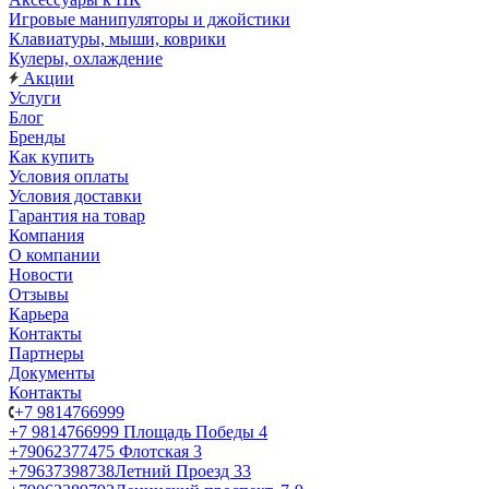
Игровые манипуляторы и джойстики
Клавиатуры, мыши, коврики
Кулеры, охлаждение
Акции
Услуги
Блог
Бренды
Как купить
Условия оплаты
Условия доставки
Гарантия на товар
Компания
О компании
Новости
Отзывы
Карьера
Контакты
Партнеры
Документы
Контакты
+7 9814766999
+7 9814766999
Площадь Победы 4
+79062377475
Флотская 3
+79637398738
Летний Проезд 33