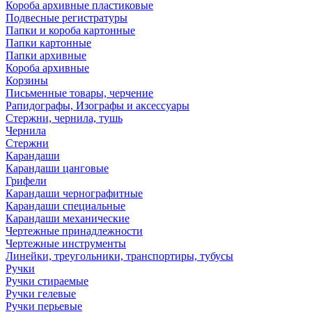
Короба архивные пластиковые
Подвесные регистратуры
Папки и короба картонные
Папки картонные
Папки архивные
Короба архивные
Корзины
Письменные товары, черчение
Рапидографы, Изографы и аксессуары
Стержни, чернила, тушь
Чернила
Стержни
Карандаши
Карандаши цанговые
Грифели
Карандаши чернографитные
Карандаши специальные
Карандаши механические
Чертежные принадлежности
Чертежные инструменты
Линейки, треугольники, транспортиры, тубусы
Ручки
Ручки стираемые
Ручки гелевые
Ручки перьевые