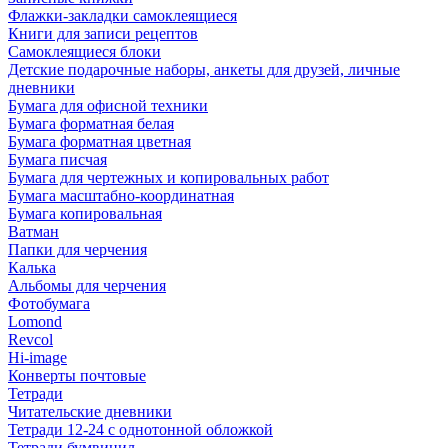
Флажки-закладки самоклеящиеся
Книги для записи рецептов
Самоклеящиеся блоки
Детские подарочные наборы, анкеты для друзей, личные
дневники
Бумага для офисной техники
Бумага форматная белая
Бумага форматная цветная
Бумага писчая
Бумага для чертежных и копировальных работ
Бумага масштабно-координатная
Бумага копировальная
Ватман
Папки для черчения
Калька
Альбомы для черчения
Фотобумага
Lomond
Revcol
Hi-image
Конверты почтовые
Тетради
Читательские дневники
Тетради 12-24 с однотонной обложкой
Тетради бумвинил