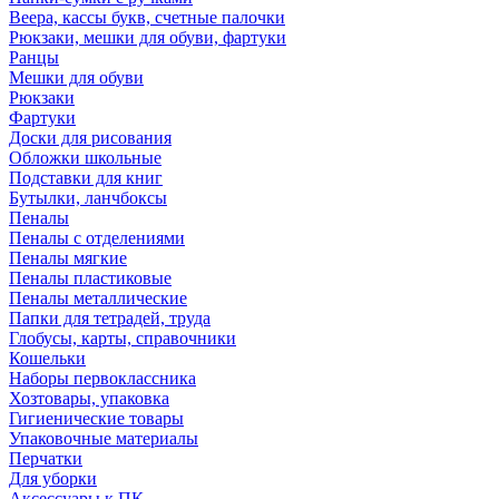
Веера, кассы букв, счетные палочки
Рюкзаки, мешки для обуви, фартуки
Ранцы
Мешки для обуви
Рюкзаки
Фартуки
Доски для рисования
Обложки школьные
Подставки для книг
Бутылки, ланчбоксы
Пеналы
Пеналы с отделениями
Пеналы мягкие
Пеналы пластиковые
Пеналы металлические
Папки для тетрадей, труда
Глобусы, карты, справочники
Кошельки
Наборы первоклассника
Хозтовары, упаковка
Гигиенические товары
Упаковочные материалы
Перчатки
Для уборки
Аксессуары к ПК