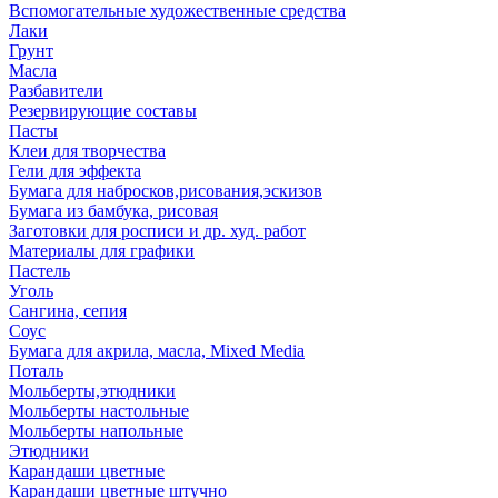
Вспомогательные художественные средства
Лаки
Грунт
Масла
Разбавители
Резервирующие составы
Пасты
Клеи для творчества
Гели для эффекта
Бумага для набросков,рисования,эскизов
Бумага из бамбука, рисовая
Заготовки для росписи и др. худ. работ
Материалы для графики
Пастель
Уголь
Сангина, сепия
Соус
Бумага для акрила, масла, Mixed Media
Поталь
Мольберты,этюдники
Мольберты настольные
Мольберты напольные
Этюдники
Карандаши цветные
Карандаши цветные штучно