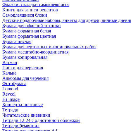
Флажки-закладки самоклеящиеся
Книги для записи рецептов
Самоклеящиеся блоки
Детские подарочные наборы, анкеты для друзей, личные днев
Бумага для офисной техники
Бумага форматная белая
Бумага форматная цветная
Бумага писчая
Бумага для чертежных и копировальных работ
Бумага масштабно-координатная
Бумага копировальная
Ватман
Папки для черчения
Калька
Альбомы для черчения
Фотобумага
Lomond
Revcol
Hi-image
Конверты почтовые
Тетради
Читательские дневники
Тетради 12-24 с однотонной обложкой
Тетради бумвинил
Тетради для конспектов А4