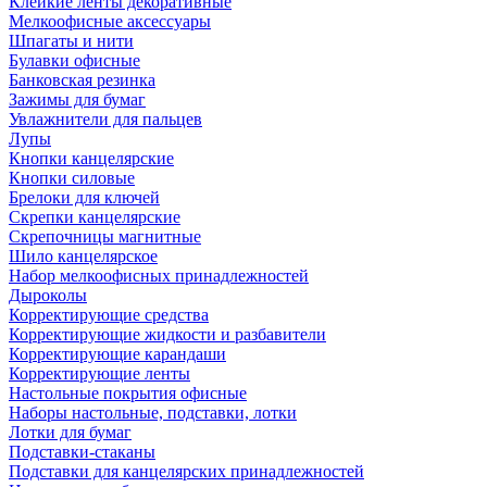
Клейкие ленты декоративные
Мелкоофисные аксессуары
Шпагаты и нити
Булавки офисные
Банковская резинка
Зажимы для бумаг
Увлажнители для пальцев
Лупы
Кнопки канцелярские
Кнопки силовые
Брелоки для ключей
Скрепки канцелярские
Скрепочницы магнитные
Шило канцелярское
Набор мелкоофисных принадлежностей
Дыроколы
Корректирующие средства
Корректирующие жидкости и разбавители
Корректирующие карандаши
Корректирующие ленты
Настольные покрытия офисные
Наборы настольные, подставки, лотки
Лотки для бумаг
Подставки-стаканы
Подставки для канцелярских принадлежностей