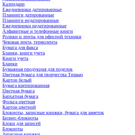
Календари
Ежедневники датированные
Планинги датированные
Планинги недатированные
Ежедневники недатированные
Алфавитные и телефонные книги
Ролики и ленты для офисной техники
Чековая лента, термолента
Бумага для факса
Бланки, книги учета
Книги учета
Бланки
Бумажная продукция для поделок
Цветная бумага для творчества Тишью
Картон белый
Бумага крепированная
Цветная бумага
Бархатная бумага
Фольга цветная
Картон цветной
Блокноты, записные книжки, бумага для заметок
Бизнес-блокноты
Блоки для записей
Блокноты
Записные книжки