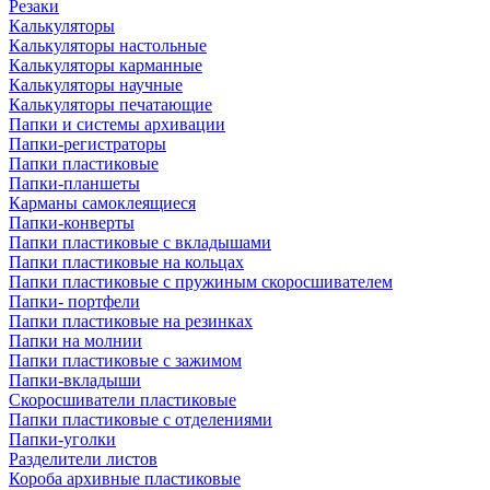
Резаки
Калькуляторы
Калькуляторы настольные
Калькуляторы карманные
Калькуляторы научные
Калькуляторы печатающие
Папки и системы архивации
Папки-регистраторы
Папки пластиковые
Папки-планшеты
Карманы самоклеящиеся
Папки-конверты
Папки пластиковые с вкладышами
Папки пластиковые на кольцах
Папки пластиковые с пружиным скоросшивателем
Папки- портфели
Папки пластиковые на резинках
Папки на молнии
Папки пластиковые с зажимом
Папки-вкладыши
Скоросшиватели пластиковые
Папки пластиковые с отделениями
Папки-уголки
Разделители листов
Короба архивные пластиковые