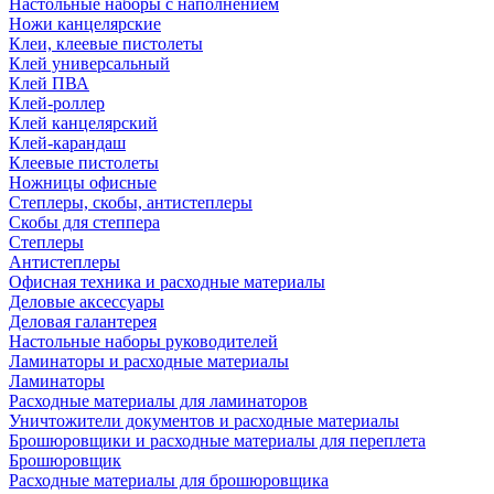
Настольные наборы с наполнением
Ножи канцелярские
Клеи, клеевые пистолеты
Клей универсальный
Клей ПВА
Клей-роллер
Клей канцелярский
Клей-карандаш
Клеевые пистолеты
Ножницы офисные
Степлеры, скобы, антистеплеры
Скобы для степпера
Степлеры
Антистеплеры
Офисная техника и расходные материалы
Деловые аксессуары
Деловая галантерея
Настольные наборы руководителей
Ламинаторы и расходные материалы
Ламинаторы
Расходные материалы для ламинаторов
Уничтожители документов и расходные материалы
Брошюровщики и расходные материалы для переплета
Брошюровщик
Расходные материалы для брошюровщика