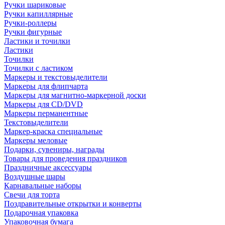
Ручки шариковые
Ручки капиллярные
Ручки-роллеры
Ручки фигурные
Ластики и точилки
Ластики
Точилки
Точилки с ластиком
Маркеры и текстовыделители
Маркеры для флипчарта
Маркеры для магнитно-маркерной доски
Маркеры для CD/DVD
Маркеры перманентные
Текстовыделители
Маркер-краска специальные
Маркеры меловые
Подарки, сувениры, награды
Товары для проведения праздников
Праздничные аксессуары
Воздушные шары
Карнавальные наборы
Свечи для торта
Поздравительные открытки и конверты
Подарочная упаковка
Упаковочная бумага