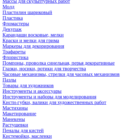
Массы для скульптурных работ
Молд
Пластилин шариковый
Пластика
Фломастеры
Декупаж
Карандаши восковые, мелки
Краски и мелки для грима
Маркеры для декорирования
Трафареты
Флористика
Помпоны, проволка синельная, перья декоративные
Глазки, носики, ротики для творчества
Часовые механизмы, стрелки для часовых механизмов
Пазлы
Товары для художников
Инструменты и аксессуары
Инструменты и наборы для моделирования
Кисти-губки, валики для художественных работ
Мастихины
Макетирование
Манекены
Растушевки
Пеналы для кистей
Кистемойки, масленки