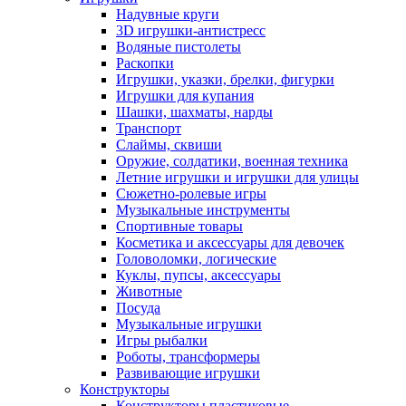
Надувные круги
3D игрушки-антистресс
Водяные пистолеты
Раскопки
Игрушки, указки, брелки, фигурки
Игрушки для купания
Шашки, шахматы, нарды
Транспорт
Слаймы, сквиши
Оружие, солдатики, военная техника
Летние игрушки и игрушки для улицы
Сюжетно-ролевые игры
Музыкальные инструменты
Спортивные товары
Косметика и аксессуары для девочек
Головоломки, логические
Куклы, пупсы, аксессуары
Животные
Посуда
Музыкальные игрушки
Игры рыбалки
Роботы, трансформеры
Развивающие игрушки
Конструкторы
Конструкторы пластиковые