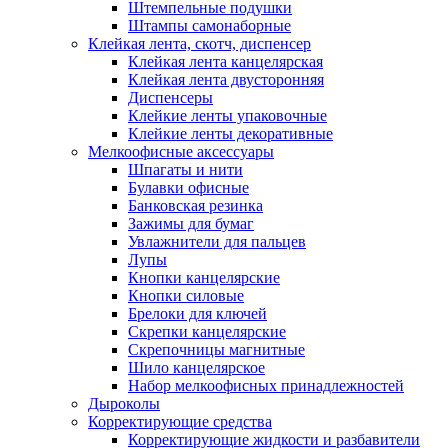
Штемпельные подушки
Штампы самонаборные
Клейкая лента, скотч, диспенсер
Клейкая лента канцелярская
Клейкая лента двусторонняя
Диспенсеры
Клейкие ленты упаковочные
Клейкие ленты декоративные
Мелкоофисные аксессуары
Шпагаты и нити
Булавки офисные
Банковская резинка
Зажимы для бумаг
Увлажнители для пальцев
Лупы
Кнопки канцелярские
Кнопки силовые
Брелоки для ключей
Скрепки канцелярские
Скрепочницы магнитные
Шило канцелярское
Набор мелкоофисных принадлежностей
Дыроколы
Корректирующие средства
Корректирующие жидкости и разбавители