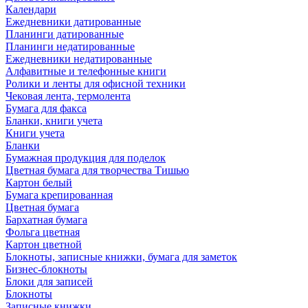
Календари
Ежедневники датированные
Планинги датированные
Планинги недатированные
Ежедневники недатированные
Алфавитные и телефонные книги
Ролики и ленты для офисной техники
Чековая лента, термолента
Бумага для факса
Бланки, книги учета
Книги учета
Бланки
Бумажная продукция для поделок
Цветная бумага для творчества Тишью
Картон белый
Бумага крепированная
Цветная бумага
Бархатная бумага
Фольга цветная
Картон цветной
Блокноты, записные книжки, бумага для заметок
Бизнес-блокноты
Блоки для записей
Блокноты
Записные книжки