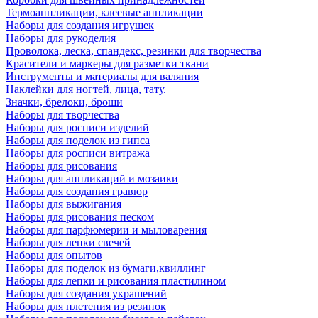
Термоаппликации, клеевые аппликации
Наборы для создания игрушек
Наборы для рукоделия
Проволока, леска, спандекс, резинки для творчества
Красители и маркеры для разметки ткани
Инструменты и материалы для валяния
Наклейки для ногтей, лица, тату.
Значки, брелоки, броши
Наборы для творчества
Наборы для росписи изделий
Наборы для поделок из гипса
Наборы для росписи витража
Наборы для рисования
Наборы для аппликаций и мозаики
Наборы для создания гравюр
Наборы для выжигания
Наборы для рисования песком
Наборы для парфюмерии и мыловарения
Наборы для лепки свечей
Наборы для опытов
Наборы для поделок из бумаги,квиллинг
Наборы для лепки и рисования пластилином
Наборы для создания украшений
Наборы для плетения из резинок