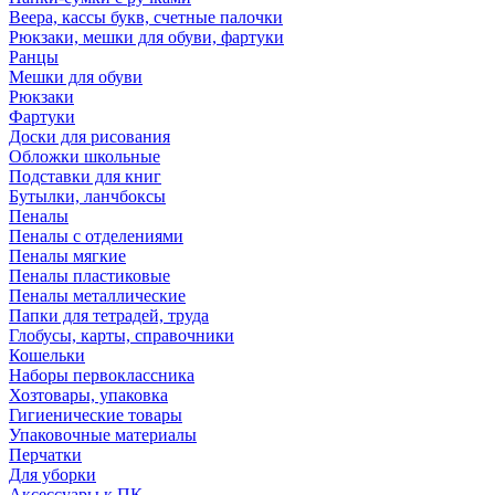
Веера, кассы букв, счетные палочки
Рюкзаки, мешки для обуви, фартуки
Ранцы
Мешки для обуви
Рюкзаки
Фартуки
Доски для рисования
Обложки школьные
Подставки для книг
Бутылки, ланчбоксы
Пеналы
Пеналы с отделениями
Пеналы мягкие
Пеналы пластиковые
Пеналы металлические
Папки для тетрадей, труда
Глобусы, карты, справочники
Кошельки
Наборы первоклассника
Хозтовары, упаковка
Гигиенические товары
Упаковочные материалы
Перчатки
Для уборки
Аксессуары к ПК