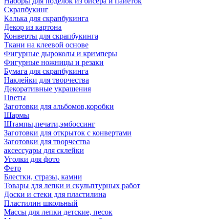
Наборы для поделок из бисера и пайеток
Скрапбукинг
Калька для скрапбукинга
Декор из картона
Конверты для скрапбукинга
Ткани на клеевой основе
Фигурные дыроколы и кримперы
Фигурные ножницы и резаки
Бумага для скрапбукинга
Наклейки для творчества
Декоративные украшения
Цветы
Заготовки для альбомов,коробки
Шармы
Штампы,печати,эмбоссинг
Заготовки для открыток с конвертами
Заготовки для творчества
аксессуары для склейки
Уголки для фото
Фетр
Блестки, стразы, камни
Товары для лепки и скульптурных работ
Доски и стеки для пластилина
Пластилин школьный
Массы для лепки детские, песок