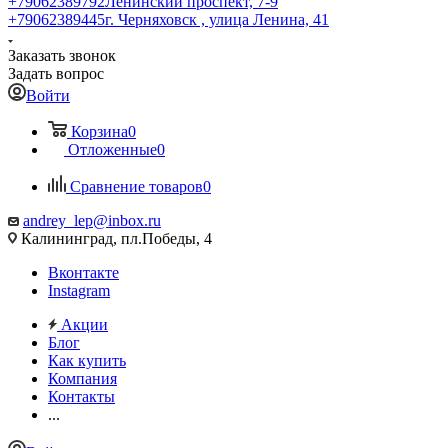
+79062389792
Ленинский проспект, 7-9
+79062389445
г. Черняховск , улица Ленина, 41
Заказать звонок
Задать вопрос
Войти
Корзина
0
Отложенные
0
Сравнение товаров
0
andrey_lep@inbox.ru
Калининград, пл.Победы, 4
Вконтакте
Instagram
Акции
Блог
Как купить
Компания
Контакты
...