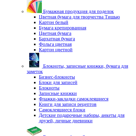
Бумажная продукция для поделок
Цветная бумага для творчества Тишью
Картон белый
Бумага крепированная
Цветная бумага
Бархатная бумага
Фольга цветная
Картон цветной
Блокноты, записные книжки, бумага для
заметок
Бизнес-блокноты
Блоки для записей
Блокноты
Записные книжки
Флажки-закладки самоклеящиеся
Книги для записи рецептов
Самоклеящиеся блоки
Детские подарочные наборы, анкеты для
друзей, личные дневники