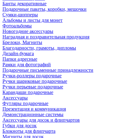
Банты декоративные
Подарочные пакеты, коробки, мешочки
Сумки-шопперы
Альбомы и листы для монет
Фотоальбомы
Новогодние аксессуары
Наградная и поздравительная продукция
Брелоки, Магниты
Благодарности, грамоты, дипломы
Дизайн-бумага
Папки адресные
Рамки для фотографий
Подарочные письменные принадлежности
Ручки-роллеры подарочные
Ручки шариковые подарочные
Ручки перьевые подарочные
Карандаши подарочные
Аксессуары
Футляры подарочные
Презентация и коммуникация
Демонстрационные системы
Аксессуары для досок и флипчартов
Губки для досок
Блокноты для флипчарта
Магниты для досок