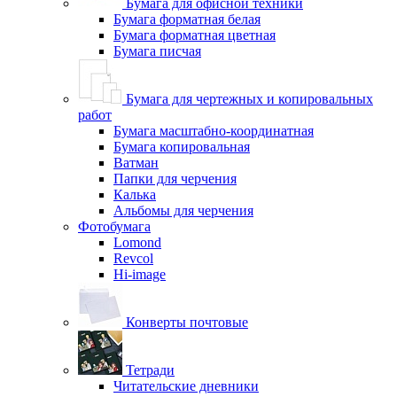
Бумага для офисной техники
Бумага форматная белая
Бумага форматная цветная
Бумага писчая
Бумага для чертежных и копировальных
работ
Бумага масштабно-координатная
Бумага копировальная
Ватман
Папки для черчения
Калька
Альбомы для черчения
Фотобумага
Lomond
Revcol
Hi-image
Конверты почтовые
Тетради
Читательские дневники