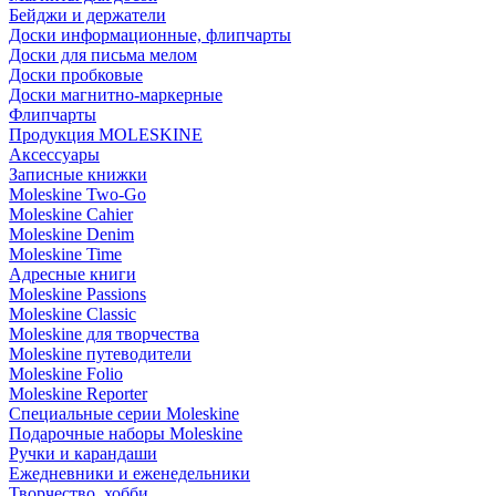
Бейджи и держатели
Доски информационные, флипчарты
Доски для письма мелом
Доски пробковые
Доски магнитно-маркерные
Флипчарты
Продукция MOLESKINE
Аксессуары
Записные книжки
Moleskine Two-Go
Moleskine Cahier
Moleskine Denim
Moleskine Time
Адресные книги
Moleskine Passions
Moleskine Classic
Moleskine для творчества
Moleskine путеводители
Moleskine Folio
Moleskine Reporter
Специальные серии Moleskine
Подарочные наборы Moleskine
Ручки и карандаши
Ежедневники и еженедельники
Творчество, хобби