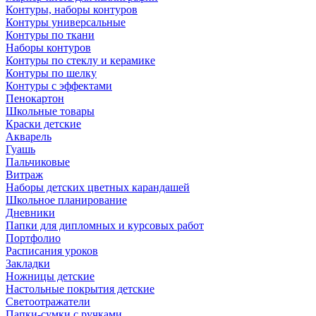
Контуры, наборы контуров
Контуры универсальные
Контуры по ткани
Наборы контуров
Контуры по стеклу и керамике
Контуры по шелку
Контуры с эффектами
Пенокартон
Школьные товары
Краски детские
Акварель
Гуашь
Пальчиковые
Витраж
Наборы детских цветных карандашей
Школьное планирование
Дневники
Папки для дипломных и курсовых работ
Портфолио
Расписания уроков
Закладки
Ножницы детские
Настольные покрытия детские
Светоотражатели
Папки-сумки с ручками