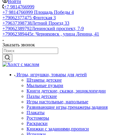
Войти
+7 9814766999
+7 9814766999
Площадь Победы 4
+79062377475
Флотская 3
+79637398738
Летний Проезд 33
+79062389792
Ленинский проспект, 7-9
+79062389445
г. Черняховск , улица Ленина, 41
Заказать звонок
Игры, игрушки, товары для детей
Штампы детские
Мыльные пузыри
Книги детские, сказки, энциклопедии
Пазлы детские
Игры настольные, напольные
Развивающие игры,тренажеры,задания
Плакаты
Ростомеры
Раскраски
Книжки с заданиями,прописи
Игрушки