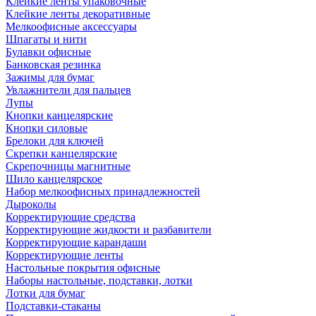
Клейкие ленты упаковочные
Клейкие ленты декоративные
Мелкоофисные аксессуары
Шпагаты и нити
Булавки офисные
Банковская резинка
Зажимы для бумаг
Увлажнители для пальцев
Лупы
Кнопки канцелярские
Кнопки силовые
Брелоки для ключей
Скрепки канцелярские
Скрепочницы магнитные
Шило канцелярское
Набор мелкоофисных принадлежностей
Дыроколы
Корректирующие средства
Корректирующие жидкости и разбавители
Корректирующие карандаши
Корректирующие ленты
Настольные покрытия офисные
Наборы настольные, подставки, лотки
Лотки для бумаг
Подставки-стаканы