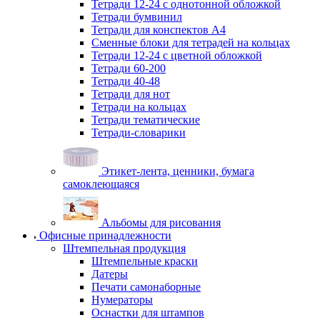
Тетради 12-24 с однотонной обложкой
Тетради бумвинил
Тетради для конспектов А4
Сменные блоки для тетрадей на кольцах
Тетради 12-24 с цветной обложкой
Тетради 60-200
Тетради 40-48
Тетради для нот
Тетради на кольцах
Тетради тематические
Тетради-словарики
Этикет-лента, ценники, бумага
самоклеющаяся
Альбомы для рисования
Офисные принадлежности
Штемпельная продукция
Штемпельные краски
Датеры
Печати самонаборные
Нумераторы
Оснастки для штампов