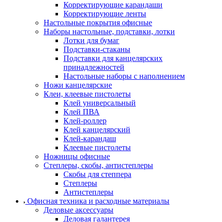
Корректирующие карандаши
Корректирующие ленты
Настольные покрытия офисные
Наборы настольные, подставки, лотки
Лотки для бумаг
Подставки-стаканы
Подставки для канцелярских
принадлежностей
Настольные наборы с наполнением
Ножи канцелярские
Клеи, клеевые пистолеты
Клей универсальный
Клей ПВА
Клей-роллер
Клей канцелярский
Клей-карандаш
Клеевые пистолеты
Ножницы офисные
Степлеры, скобы, антистеплеры
Скобы для степпера
Степлеры
Антистеплеры
Офисная техника и расходные материалы
Деловые аксессуары
Деловая галантерея