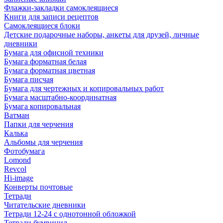
Флажки-закладки самоклеящиеся
Книги для записи рецептов
Самоклеящиеся блоки
Детские подарочные наборы, анкеты для друзей, личные
дневники
Бумага для офисной техники
Бумага форматная белая
Бумага форматная цветная
Бумага писчая
Бумага для чертежных и копировальных работ
Бумага масштабно-координатная
Бумага копировальная
Ватман
Папки для черчения
Калька
Альбомы для черчения
Фотобумага
Lomond
Revcol
Hi-image
Конверты почтовые
Тетради
Читательские дневники
Тетради 12-24 с однотонной обложкой
Тетради бумвинил