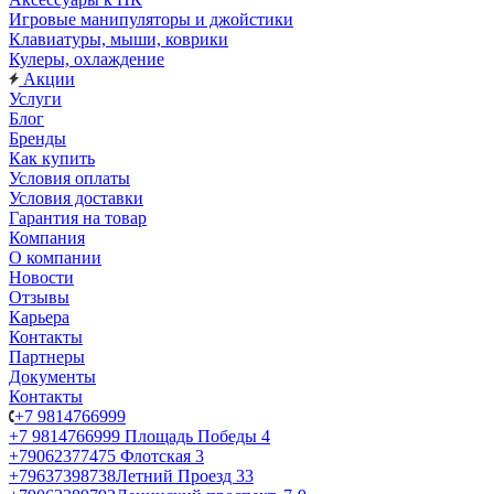
Игровые манипуляторы и джойстики
Клавиатуры, мыши, коврики
Кулеры, охлаждение
Акции
Услуги
Блог
Бренды
Как купить
Условия оплаты
Условия доставки
Гарантия на товар
Компания
О компании
Новости
Отзывы
Карьера
Контакты
Партнеры
Документы
Контакты
+7 9814766999
+7 9814766999
Площадь Победы 4
+79062377475
Флотская 3
+79637398738
Летний Проезд 33