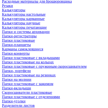
Расходные материалы для брошюровщика
Резаки
Калькуляторы
Калькуляторы настольные
Калькуляторы карманные
Калькуляторы научные
Калькуляторы печатающие
Папки и системы архивации
Папки-регистраторы
Папки пластиковые
Папки-планшеты
Карманы самоклеящиеся
Папки-конверты
Папки пластиковые с вкладышами
Папки пластиковые на кольцах
Папки пластиковые с пружиным скоросшивателем
Папки- портфели
Папки пластиковые на резинках
Папки на молнии
Папки пластиковые с зажимом
Папки-вкладыши
Скоросшиватели пластиковые
Папки пластиковые с отделениями
Папки-уголки
Разделители листов