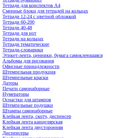
Тетради для конспектов А4
Сменные блоки для тетрадей на кольцах
Тетради 12-24 с цветной обложкой
Тетради 60-200
Тетради 40-48
Тетради для нот
Тетради на кольцах
Тетради тематические
Тетради-словарики
Этикет-лента, ценники, бумага самоклеющаяся
Альбомы для рисования
Офисные принадлежности
Штемпельная продукция
Штемпельные краски
Датеры
Печати самонаборные
Нумераторы
Оснастки для штампов
Штемпельные подушки
Штампы самонаборные
Клейкая лента, скотч, диспенсер
Клейкая лента канцелярская
Клейкая лента двусторонняя
Диспенсеры