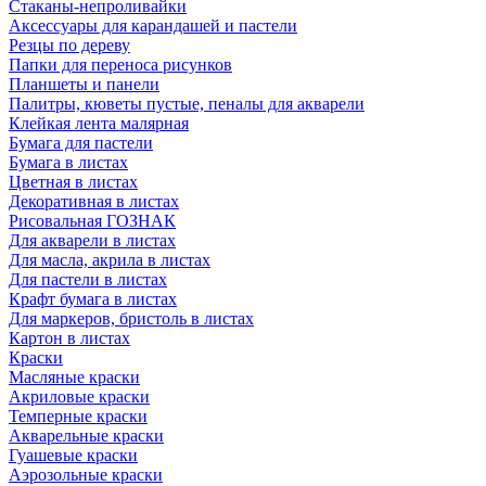
Стаканы-непроливайки
Аксессуары для карандашей и пастели
Резцы по дереву
Папки для переноса рисунков
Планшеты и панели
Палитры, кюветы пустые, пеналы для акварели
Клейкая лента малярная
Бумага для пастели
Бумага в листах
Цветная в листах
Декоративная в листах
Рисовальная ГОЗНАК
Для акварели в листах
Для масла, акрила в листах
Для пастели в листах
Крафт бумага в листах
Для маркеров, бристоль в листах
Картон в листах
Краски
Масляные краски
Акриловые краски
Темперные краски
Акварельные краски
Гуашевые краски
Аэрозольные краски