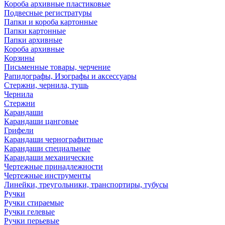
Короба архивные пластиковые
Подвесные регистратуры
Папки и короба картонные
Папки картонные
Папки архивные
Короба архивные
Корзины
Письменные товары, черчение
Рапидографы, Изографы и аксессуары
Стержни, чернила, тушь
Чернила
Стержни
Карандаши
Карандаши цанговые
Грифели
Карандаши чернографитные
Карандаши специальные
Карандаши механические
Чертежные принадлежности
Чертежные инструменты
Линейки, треугольники, транспортиры, тубусы
Ручки
Ручки стираемые
Ручки гелевые
Ручки перьевые