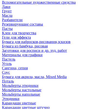
Вспомогательные художественные средства
Лаки
Грунт
Масла
Разбавители
Резервирующие составы
Пасты
Клеи для творчества
Гели для эффекта
Бумага для набросков,рисования,эскизов
Бумага из бамбука, рисовая
Заготовки для росписи и др. худ. работ
Материалы для графики
Пастель
Уголь
Сангина, сепия
Соус
Бумага для акрила, масла, Mixed Media
Поталь
Мольберты,этюдники
Мольберты настольные
Мольберты напольные
Этюдники
Карандаши цветные
Карандаши цветные штучно