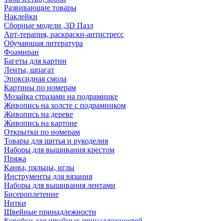
Развивающие товары
Наклейки
Сборные модели ,3D Пазл
Арт-терапия, раскраски-антистресс
Обучающая литература
Фоамиран
Багеты для картин
Ленты, шпагат
Эпоксидная смола
Картины по номерам
Мозайка стразами на подрамнике
Живопись на холсте с подрамником
Живопись на дереве
Живопись на картоне
Открытки по номерам
Товары для шитья и рукоделия
Наборы для вышивания крестом
Пряжа
Канва, пяльцы, иглы
Инструменты для вязания
Наборы для вышивания лентами
Бисероплетение
Нитки
Швейные принадлежности
Коробки для швейных принадлежностей