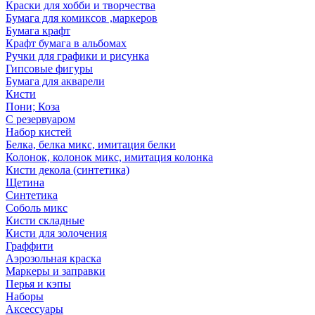
Краски для хобби и творчества
Бумага для комиксов ,маркеров
Бумага крафт
Крафт бумага в альбомах
Ручки для графики и рисунка
Гипсовые фигуры
Бумага для акварели
Кисти
Пони; Коза
С резервуаром
Набор кистей
Белка, белка микс, имитация белки
Колонок, колонок микс, имитация колонка
Кисти декола (синтетика)
Щетина
Синтетика
Соболь микс
Кисти складные
Кисти для золочения
Граффити
Аэрозольная краска
Маркеры и заправки
Перья и кэпы
Наборы
Аксессуары