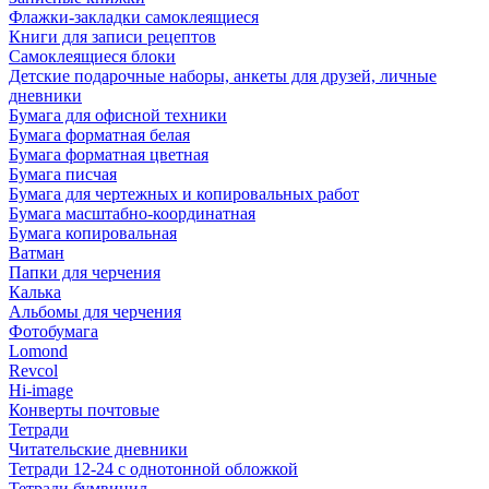
Флажки-закладки самоклеящиеся
Книги для записи рецептов
Самоклеящиеся блоки
Детские подарочные наборы, анкеты для друзей, личные
дневники
Бумага для офисной техники
Бумага форматная белая
Бумага форматная цветная
Бумага писчая
Бумага для чертежных и копировальных работ
Бумага масштабно-координатная
Бумага копировальная
Ватман
Папки для черчения
Калька
Альбомы для черчения
Фотобумага
Lomond
Revcol
Hi-image
Конверты почтовые
Тетради
Читательские дневники
Тетради 12-24 с однотонной обложкой
Тетради бумвинил