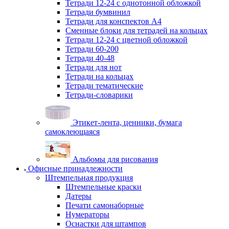
Тетради 12-24 с однотонной обложкой
Тетради бумвинил
Тетради для конспектов А4
Сменные блоки для тетрадей на кольцах
Тетради 12-24 с цветной обложкой
Тетради 60-200
Тетради 40-48
Тетради для нот
Тетради на кольцах
Тетради тематические
Тетради-словарики
Этикет-лента, ценники, бумага
самоклеющаяся
Альбомы для рисования
Офисные принадлежности
Штемпельная продукция
Штемпельные краски
Датеры
Печати самонаборные
Нумераторы
Оснастки для штампов