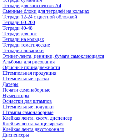
Тетради для конспектов А4
Сменные блоки для тетрадей на кольцах
Тетради 12-24 с цветной обложкой
Тетради 60-200
Тетради 40-48
Тетради для нот
Тетради на кольцах
Тетради тематические
Тетради-словарики
Этикет-лента, ценники, бумага самоклеющаяся
Альбомы для рисования
Офисные принадлежности
Штемпельная продукция
Штемпельные краски
Датеры
Печати самонаборные
Нумераторы
Оснастки для штампов
Штемпельные подушки
Штампы самонаборные
Клейкая лента, скотч, диспенсер
Клейкая лента канцелярская
Клейкая лента двусторонняя
Диспенсеры