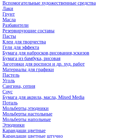
Вспомогательные художественные средства
Лаки
Грунт
Масла
Разбавители
Резервирующие составы
Пасты
Клеи для творчества
Гели для эффекта
Бумага для набросков,рисования,эскизов
Бумага из бамбука, рисовая
Заготовки для росписи и др. худ. работ
Материалы для графики
Пастель
Уголь
Сангина, сепия
Соус
Бумага для акрила, масла, Mixed Media
Поталь
Мольберты,этюдники
Мольберты настольные
Мольберты напольные
Этюдники
Карандаши цветные
Карандаши цветные штучно