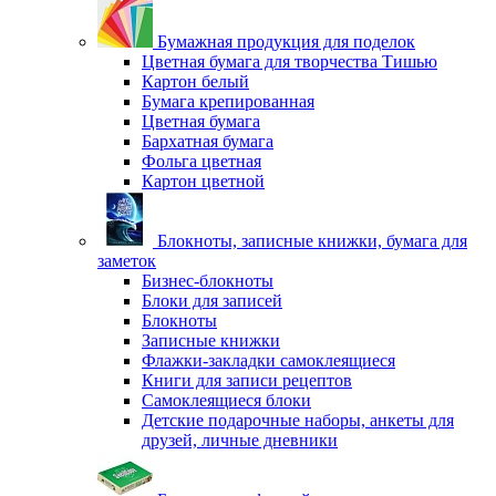
Бумажная продукция для поделок
Цветная бумага для творчества Тишью
Картон белый
Бумага крепированная
Цветная бумага
Бархатная бумага
Фольга цветная
Картон цветной
Блокноты, записные книжки, бумага для
заметок
Бизнес-блокноты
Блоки для записей
Блокноты
Записные книжки
Флажки-закладки самоклеящиеся
Книги для записи рецептов
Самоклеящиеся блоки
Детские подарочные наборы, анкеты для
друзей, личные дневники