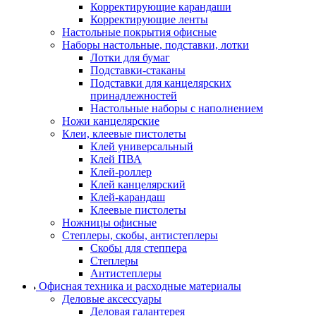
Корректирующие карандаши
Корректирующие ленты
Настольные покрытия офисные
Наборы настольные, подставки, лотки
Лотки для бумаг
Подставки-стаканы
Подставки для канцелярских
принадлежностей
Настольные наборы с наполнением
Ножи канцелярские
Клеи, клеевые пистолеты
Клей универсальный
Клей ПВА
Клей-роллер
Клей канцелярский
Клей-карандаш
Клеевые пистолеты
Ножницы офисные
Степлеры, скобы, антистеплеры
Скобы для степпера
Степлеры
Антистеплеры
Офисная техника и расходные материалы
Деловые аксессуары
Деловая галантерея