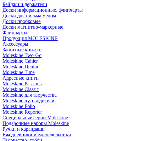
Бейджи и держатели
Доски информационные, флипчарты
Доски для письма мелом
Доски пробковые
Доски магнитно-маркерные
Флипчарты
Продукция MOLESKINE
Аксессуары
Записные книжки
Moleskine Two-Go
Moleskine Cahier
Moleskine Denim
Moleskine Time
Адресные книги
Moleskine Passions
Moleskine Classic
Moleskine для творчества
Moleskine путеводители
Moleskine Folio
Moleskine Reporter
Специальные серии Moleskine
Подарочные наборы Moleskine
Ручки и карандаши
Ежедневники и еженедельники
Творчество, хобби