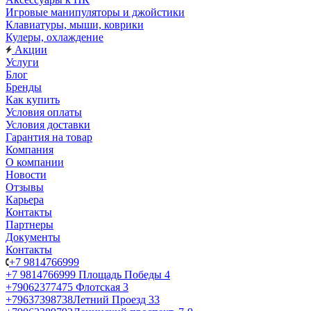
Игровые манипуляторы и джойстики
Клавиатуры, мыши, коврики
Кулеры, охлаждение
Акции
Услуги
Блог
Бренды
Как купить
Условия оплаты
Условия доставки
Гарантия на товар
Компания
О компании
Новости
Отзывы
Карьера
Контакты
Партнеры
Документы
Контакты
+7 9814766999
+7 9814766999
Площадь Победы 4
+79062377475
Флотская 3
+79637398738
Летний Проезд 33