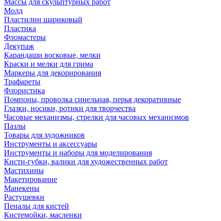
Массы для скульптурных работ
Молд
Пластилин шариковый
Пластика
Фломастеры
Декупаж
Карандаши восковые, мелки
Краски и мелки для грима
Маркеры для декорирования
Трафареты
Флористика
Помпоны, проволка синельная, перья декоративные
Глазки, носики, ротики для творчества
Часовые механизмы, стрелки для часовых механизмов
Пазлы
Товары для художников
Инструменты и аксессуары
Инструменты и наборы для моделирования
Кисти-губки, валики для художественных работ
Мастихины
Макетирование
Манекены
Растушевки
Пеналы для кистей
Кистемойки, масленки