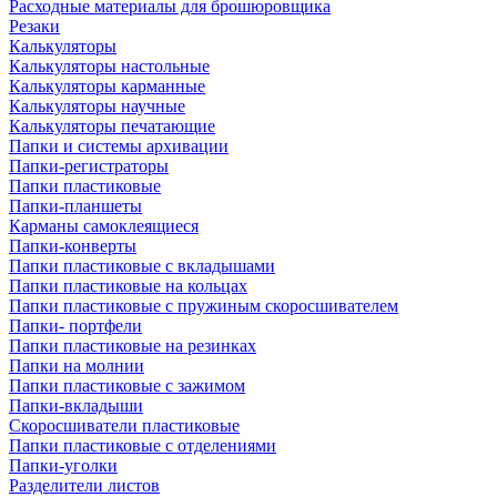
Расходные материалы для брошюровщика
Резаки
Калькуляторы
Калькуляторы настольные
Калькуляторы карманные
Калькуляторы научные
Калькуляторы печатающие
Папки и системы архивации
Папки-регистраторы
Папки пластиковые
Папки-планшеты
Карманы самоклеящиеся
Папки-конверты
Папки пластиковые с вкладышами
Папки пластиковые на кольцах
Папки пластиковые с пружиным скоросшивателем
Папки- портфели
Папки пластиковые на резинках
Папки на молнии
Папки пластиковые с зажимом
Папки-вкладыши
Скоросшиватели пластиковые
Папки пластиковые с отделениями
Папки-уголки
Разделители листов