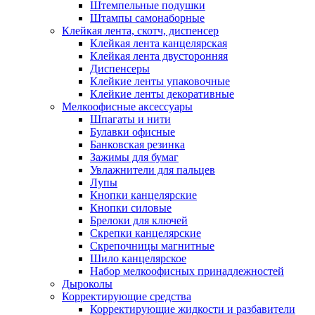
Штемпельные подушки
Штампы самонаборные
Клейкая лента, скотч, диспенсер
Клейкая лента канцелярская
Клейкая лента двусторонняя
Диспенсеры
Клейкие ленты упаковочные
Клейкие ленты декоративные
Мелкоофисные аксессуары
Шпагаты и нити
Булавки офисные
Банковская резинка
Зажимы для бумаг
Увлажнители для пальцев
Лупы
Кнопки канцелярские
Кнопки силовые
Брелоки для ключей
Скрепки канцелярские
Скрепочницы магнитные
Шило канцелярское
Набор мелкоофисных принадлежностей
Дыроколы
Корректирующие средства
Корректирующие жидкости и разбавители