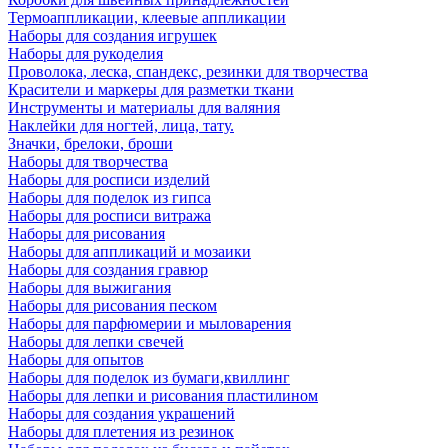
Термоаппликации, клеевые аппликации
Наборы для создания игрушек
Наборы для рукоделия
Проволока, леска, спандекс, резинки для творчества
Красители и маркеры для разметки ткани
Инструменты и материалы для валяния
Наклейки для ногтей, лица, тату.
Значки, брелоки, броши
Наборы для творчества
Наборы для росписи изделий
Наборы для поделок из гипса
Наборы для росписи витража
Наборы для рисования
Наборы для аппликаций и мозаики
Наборы для создания гравюр
Наборы для выжигания
Наборы для рисования песком
Наборы для парфюмерии и мыловарения
Наборы для лепки свечей
Наборы для опытов
Наборы для поделок из бумаги,квиллинг
Наборы для лепки и рисования пластилином
Наборы для создания украшений
Наборы для плетения из резинок