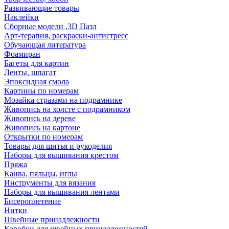
Развивающие товары
Наклейки
Сборные модели ,3D Пазл
Арт-терапия, раскраски-антистресс
Обучающая литература
Фоамиран
Багеты для картин
Ленты, шпагат
Эпоксидная смола
Картины по номерам
Мозайка стразами на подрамнике
Живопись на холсте с подрамником
Живопись на дереве
Живопись на картоне
Открытки по номерам
Товары для шитья и рукоделия
Наборы для вышивания крестом
Пряжа
Канва, пяльцы, иглы
Инструменты для вязания
Наборы для вышивания лентами
Бисероплетение
Нитки
Швейные принадлежности
Коробки для швейных принадлежностей