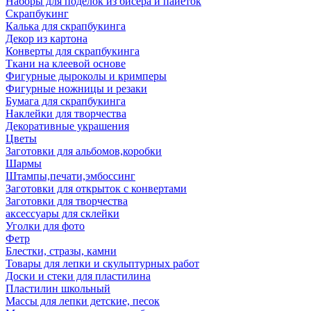
Наборы для поделок из бисера и пайеток
Скрапбукинг
Калька для скрапбукинга
Декор из картона
Конверты для скрапбукинга
Ткани на клеевой основе
Фигурные дыроколы и кримперы
Фигурные ножницы и резаки
Бумага для скрапбукинга
Наклейки для творчества
Декоративные украшения
Цветы
Заготовки для альбомов,коробки
Шармы
Штампы,печати,эмбоссинг
Заготовки для открыток с конвертами
Заготовки для творчества
аксессуары для склейки
Уголки для фото
Фетр
Блестки, стразы, камни
Товары для лепки и скульптурных работ
Доски и стеки для пластилина
Пластилин школьный
Массы для лепки детские, песок