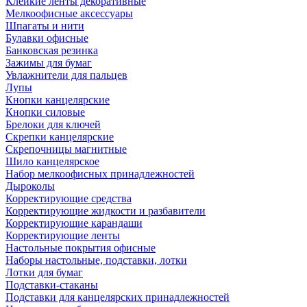
Клейкие ленты декоративные
Мелкоофисные аксессуары
Шпагаты и нити
Булавки офисные
Банковская резинка
Зажимы для бумаг
Увлажнители для пальцев
Лупы
Кнопки канцелярские
Кнопки силовые
Брелоки для ключей
Скрепки канцелярские
Скрепочницы магнитные
Шило канцелярское
Набор мелкоофисных принадлежностей
Дыроколы
Корректирующие средства
Корректирующие жидкости и разбавители
Корректирующие карандаши
Корректирующие ленты
Настольные покрытия офисные
Наборы настольные, подставки, лотки
Лотки для бумаг
Подставки-стаканы
Подставки для канцелярских принадлежностей