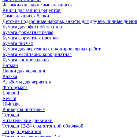
Флажки-закладки самоклеящиеся
Книги для записи рецептов
Самоклеящиеся блоки
Детские подарочные наборы, анкеты для друзей, личные днев
Бумага для офисной техники
Бумага форматная белая
Бумага форматная цветная
Бумага писчая
Бумага для чертежных и копировальных работ
Бумага масштабно-координатная
Бумага копировальная
Ватман
Папки для черчения
Калька
Альбомы для черчения
Фотобумага
Lomond
Revcol
Hi-image
Конверты почтовые
Тетради
Читательские дневники
Тетради 12-24 с однотонной обложкой
Тетради бумвинил
Тетради для конспектов А4