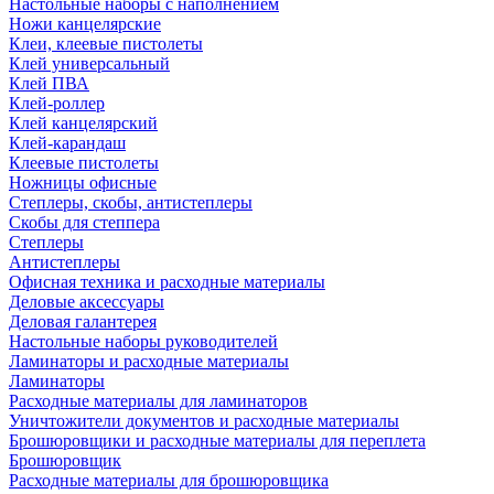
Настольные наборы с наполнением
Ножи канцелярские
Клеи, клеевые пистолеты
Клей универсальный
Клей ПВА
Клей-роллер
Клей канцелярский
Клей-карандаш
Клеевые пистолеты
Ножницы офисные
Степлеры, скобы, антистеплеры
Скобы для степпера
Степлеры
Антистеплеры
Офисная техника и расходные материалы
Деловые аксессуары
Деловая галантерея
Настольные наборы руководителей
Ламинаторы и расходные материалы
Ламинаторы
Расходные материалы для ламинаторов
Уничтожители документов и расходные материалы
Брошюровщики и расходные материалы для переплета
Брошюровщик
Расходные материалы для брошюровщика