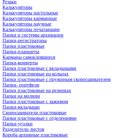
Резаки
Калькуляторы
Калькуляторы настольные
Калькуляторы карманные
Калькуляторы научные
Калькуляторы печатающие
Папки и системы архивации
Папки-регистраторы
Папки пластиковые
Папки-планшеты
Карманы самоклеящиеся
Папки-конверты
Папки пластиковые с вкладышами
Папки пластиковые на кольцах
Папки пластиковые с пружиным скоросшивателем
Папки- портфели
Папки пластиковые на резинках
Папки на молнии
Папки пластиковые с зажимом
Папки-вкладыши
Скоросшиватели пластиковые
Папки пластиковые с отделениями
Папки-уголки
Разделители листов
Короба архивные пластиковые