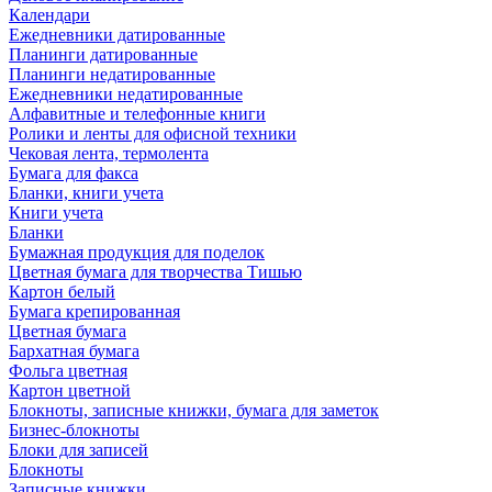
Календари
Ежедневники датированные
Планинги датированные
Планинги недатированные
Ежедневники недатированные
Алфавитные и телефонные книги
Ролики и ленты для офисной техники
Чековая лента, термолента
Бумага для факса
Бланки, книги учета
Книги учета
Бланки
Бумажная продукция для поделок
Цветная бумага для творчества Тишью
Картон белый
Бумага крепированная
Цветная бумага
Бархатная бумага
Фольга цветная
Картон цветной
Блокноты, записные книжки, бумага для заметок
Бизнес-блокноты
Блоки для записей
Блокноты
Записные книжки