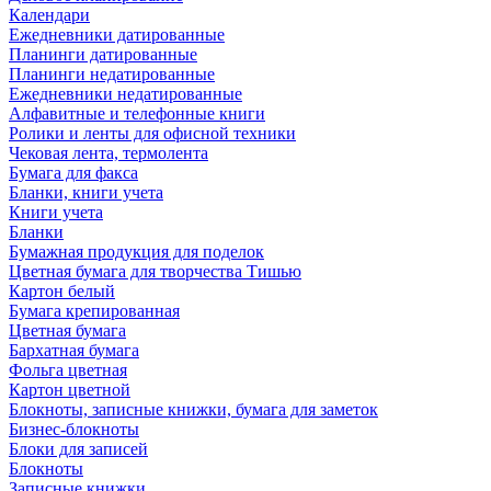
Календари
Ежедневники датированные
Планинги датированные
Планинги недатированные
Ежедневники недатированные
Алфавитные и телефонные книги
Ролики и ленты для офисной техники
Чековая лента, термолента
Бумага для факса
Бланки, книги учета
Книги учета
Бланки
Бумажная продукция для поделок
Цветная бумага для творчества Тишью
Картон белый
Бумага крепированная
Цветная бумага
Бархатная бумага
Фольга цветная
Картон цветной
Блокноты, записные книжки, бумага для заметок
Бизнес-блокноты
Блоки для записей
Блокноты
Записные книжки