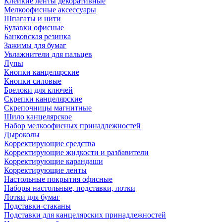
Клейкие ленты декоративные
Мелкоофисные аксессуары
Шпагаты и нити
Булавки офисные
Банковская резинка
Зажимы для бумаг
Увлажнители для пальцев
Лупы
Кнопки канцелярские
Кнопки силовые
Брелоки для ключей
Скрепки канцелярские
Скрепочницы магнитные
Шило канцелярское
Набор мелкоофисных принадлежностей
Дыроколы
Корректирующие средства
Корректирующие жидкости и разбавители
Корректирующие карандаши
Корректирующие ленты
Настольные покрытия офисные
Наборы настольные, подставки, лотки
Лотки для бумаг
Подставки-стаканы
Подставки для канцелярских принадлежностей