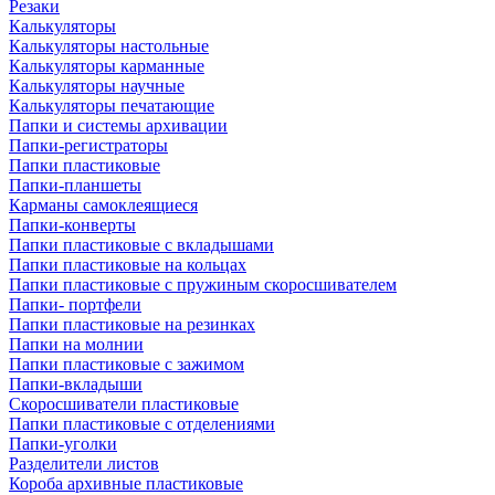
Резаки
Калькуляторы
Калькуляторы настольные
Калькуляторы карманные
Калькуляторы научные
Калькуляторы печатающие
Папки и системы архивации
Папки-регистраторы
Папки пластиковые
Папки-планшеты
Карманы самоклеящиеся
Папки-конверты
Папки пластиковые с вкладышами
Папки пластиковые на кольцах
Папки пластиковые с пружиным скоросшивателем
Папки- портфели
Папки пластиковые на резинках
Папки на молнии
Папки пластиковые с зажимом
Папки-вкладыши
Скоросшиватели пластиковые
Папки пластиковые с отделениями
Папки-уголки
Разделители листов
Короба архивные пластиковые