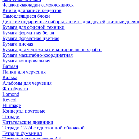
Флажки-закладки самоклеящиеся
Книги для записи рецептов
Самоклеящиеся блоки
Детские подарочные наборы, анкеты для друзей, личные днев
Бумага для офисной техники
Бумага форматная белая
Бумага форматная цветная
Бумага писчая
Бумага для чертежных и копировальных работ
Бумага масштабно-координатная
Бумага копировальная
Ватман
Папки для черчения
Калька
Альбомы для черчения
Фотобумага
Lomond
Revcol
Hi-image
Конверты почтовые
Тетради
Читательские дневники
Тетради 12-24 с однотонной обложкой
Тетради бумвинил
Тетради для конспектов А4