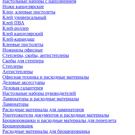
Настольные наборы с наполнением
Ножи канцелярские
Клеи, клеевые пистолеты
Клей универсальный
Клей ПВА
Клей-роллер
Клей канцелярский
Клей-карандаш
Клеевые пистолеты
Ножницы офисные
Степлеры, скобы, антистеплеры
Скобы для степпера
Степлеры
Антистеплеры
Офисная техника и расходные материалы
Деловые аксессуары
Деловая галантерея
Настольные наборы руководителей
Ламинаторы и расходные материалы
Ламинаторы
Расходные материалы для ламинаторов
Уничтожители документов и расходные материалы
Брошюровщики и расходные материалы для переплета
Брошюровщик
Расходные материалы для брошюровщика