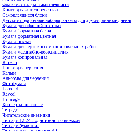
Флажки-закладки самоклеящиеся
Книги для записи рецептов
Самоклеящиеся блоки
Детские подарочные наборы, анкеты для друзей, личные днев
Бумага для офисной техники
Бумага форматная белая
Бумага форматная цветная
Бумага писчая
Бумага для чертежных и копировальных работ
Бумага масштабно-координатная
Бумага копировальная
Ватман
Папки для черчения
Калька
Альбомы для черчения
Фотобумага
Lomond
Revcol
Hi-image
Конверты почтовые
Тетради
Читательские дневники
Тетради 12-24 с однотонной обложкой
Тетради бумвинил
Тетради для конспектов А4