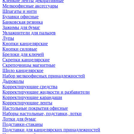
Клейкие ленты декоративные
Мелкоофисные аксессуары
Шпагаты и нити
Булавки офисные
Банковская резинка
Зажимы для бумаг
Увлажнители для пальцев
Лупы
Кнопки канцелярские
Кнопки силовые
Брелоки для ключей
Скрепки канцелярские
Скрепочницы магнитные
Шило канцелярское
Набор мелкоофисных принадлежностей
Дыроколы
Корректирующие средства
Корректирующие жидкости и разбавители
Корректирующие карандаши
Корректирующие ленты
Настольные покрытия офисные
Наборы настольные, подставки, лотки
Лотки для бумаг
Подставки-стаканы
Подставки для канцелярских принадлежностей