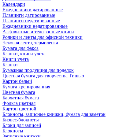
Календари
Ежедневники датированные
Планинги датированные
Планинги недатированные
Ежедневники недатированные
Алфавитные и телефонные книги
Ролики и ленты для офисной техники
Чековая лента, термолента
Бумага для факса
Бланки, книги учета
Книги учета
Бланки
Бумажная продукция для поделок
Цветная бумага для творчества Тишью
Картон белый
Бумага крепированная
Цветная бумага
Бархатная бумага
Фольга цветная
Картон цветной
Блокноты, записные книжки, бумага для заметок
Бизнес-блокноты
Блоки для записей
Блокноты
Записные книжки