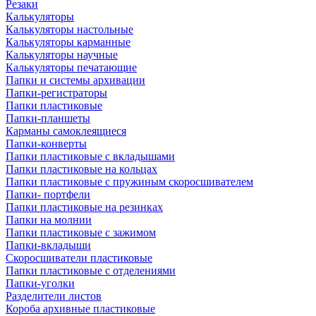
Резаки
Калькуляторы
Калькуляторы настольные
Калькуляторы карманные
Калькуляторы научные
Калькуляторы печатающие
Папки и системы архивации
Папки-регистраторы
Папки пластиковые
Папки-планшеты
Карманы самоклеящиеся
Папки-конверты
Папки пластиковые с вкладышами
Папки пластиковые на кольцах
Папки пластиковые с пружиным скоросшивателем
Папки- портфели
Папки пластиковые на резинках
Папки на молнии
Папки пластиковые с зажимом
Папки-вкладыши
Скоросшиватели пластиковые
Папки пластиковые с отделениями
Папки-уголки
Разделители листов
Короба архивные пластиковые