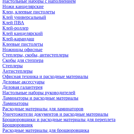
Настольные наборы с наполнением
Ножи канцелярские
Клеи, клеевые пистолеты
Клей универсальный
Клей ПВА
Клей-роллер
Клей канцелярский
Клей-карандаш
Клеевые пистолеты
Ножницы офисные
Степлеры, скобы, антистеплеры
Скобы для степпера
Степлеры
Антистеплеры
Офисная техника и расходные материалы
Деловые аксессуары
Деловая галантерея
Настольные наборы руководителей
Ламинаторы и расходные материалы
Ламинаторы
Расходные материалы для ламинаторов
Уничтожители документов и расходные материалы
Брошюровщики и расходные материалы для переплета
Брошюровщик
Расходные материалы для брошюровщика