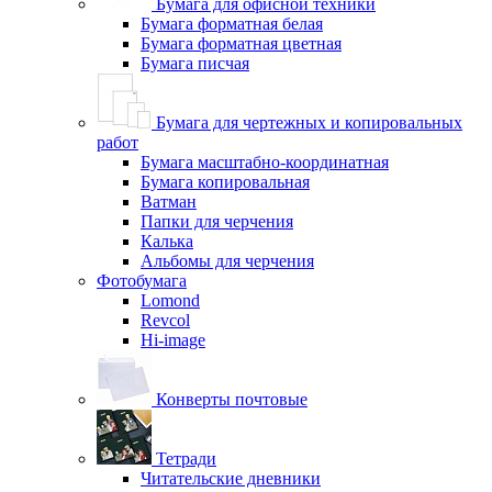
Бумага для офисной техники
Бумага форматная белая
Бумага форматная цветная
Бумага писчая
Бумага для чертежных и копировальных
работ
Бумага масштабно-координатная
Бумага копировальная
Ватман
Папки для черчения
Калька
Альбомы для черчения
Фотобумага
Lomond
Revcol
Hi-image
Конверты почтовые
Тетради
Читательские дневники