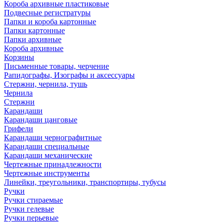
Короба архивные пластиковые
Подвесные регистратуры
Папки и короба картонные
Папки картонные
Папки архивные
Короба архивные
Корзины
Письменные товары, черчение
Рапидографы, Изографы и аксессуары
Стержни, чернила, тушь
Чернила
Стержни
Карандаши
Карандаши цанговые
Грифели
Карандаши чернографитные
Карандаши специальные
Карандаши механические
Чертежные принадлежности
Чертежные инструменты
Линейки, треугольники, транспортиры, тубусы
Ручки
Ручки стираемые
Ручки гелевые
Ручки перьевые