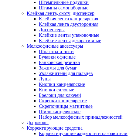
Штемпельные подушки
Штампы самонаборные
Клейкая лента, скотч, диспенсер
Клейкая лента канцелярская
Клейкая лента двусторонняя
Диспенсеры
Клейкие ленты упаковочные
Клейкие ленты декоративные
Мелкоофисные аксессуары
Шпагаты и нити
Булавки офисные
Банковская резинка
Зажимы для бумаг
Увлажнители для пальцев
Лупы
Кнопки канцелярские
Кнопки силовые
Брелоки для ключей
Скрепки канцелярские
Скрепочницы магнитные
Шило канцелярское
Набор мелкоофисных принадлежностей
Дыроколы
Корректирующие средства
Корректирующие жидкости и разбавители