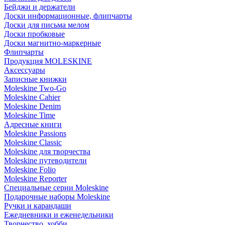
Бейджи и держатели
Доски информационные, флипчарты
Доски для письма мелом
Доски пробковые
Доски магнитно-маркерные
Флипчарты
Продукция MOLESKINE
Аксессуары
Записные книжки
Moleskine Two-Go
Moleskine Cahier
Moleskine Denim
Moleskine Time
Адресные книги
Moleskine Passions
Moleskine Classic
Moleskine для творчества
Moleskine путеводители
Moleskine Folio
Moleskine Reporter
Специальные серии Moleskine
Подарочные наборы Moleskine
Ручки и карандаши
Ежедневники и еженедельники
Творчество, хобби