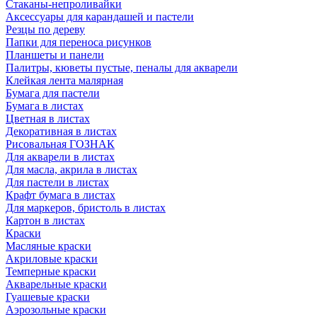
Стаканы-непроливайки
Аксессуары для карандашей и пастели
Резцы по дереву
Папки для переноса рисунков
Планшеты и панели
Палитры, кюветы пустые, пеналы для акварели
Клейкая лента малярная
Бумага для пастели
Бумага в листах
Цветная в листах
Декоративная в листах
Рисовальная ГОЗНАК
Для акварели в листах
Для масла, акрила в листах
Для пастели в листах
Крафт бумага в листах
Для маркеров, бристоль в листах
Картон в листах
Краски
Масляные краски
Акриловые краски
Темперные краски
Акварельные краски
Гуашевые краски
Аэрозольные краски