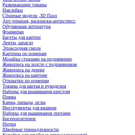
Развивающие товары
Наклейки
Сборные модели ,3D Пазл
Арт-терапия, раскраски-антистресс
Обучающая литература
Фоамиран
Багеты для картин
Ленты, шпагат
Эпоксидная смола
Картины по номерам
Мозайка стразами на подрамнике
Живопись на холсте с подрамником
Живопись на дереве
Живопись на картоне
Открытки по номерам
Товары для шитья и рукоделия
Наборы для вышивания крестом
Пряжа
Канва, пяльцы, иглы
Инструменты для вязания
Наборы для вышивания лентами
Бисероплетение
Нитки
Швейные принадлежности
Коробки для швейных принадлежностей