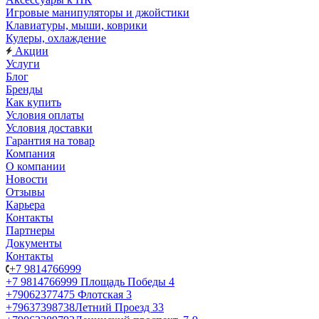
Игровые манипуляторы и джойстики
Клавиатуры, мыши, коврики
Кулеры, охлаждение
Акции
Услуги
Блог
Бренды
Как купить
Условия оплаты
Условия доставки
Гарантия на товар
Компания
О компании
Новости
Отзывы
Карьера
Контакты
Партнеры
Документы
Контакты
+7 9814766999
+7 9814766999
Площадь Победы 4
+79062377475
Флотская 3
+79637398738
Летний Проезд 33