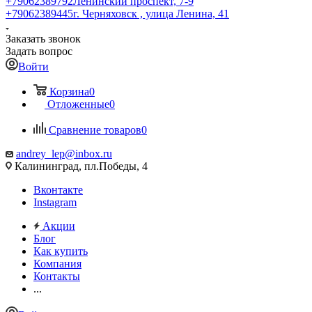
+79062389792
Ленинский проспект, 7-9
+79062389445
г. Черняховск , улица Ленина, 41
Заказать звонок
Задать вопрос
Войти
Корзина
0
Отложенные
0
Сравнение товаров
0
andrey_lep@inbox.ru
Калининград, пл.Победы, 4
Вконтакте
Instagram
Акции
Блог
Как купить
Компания
Контакты
...