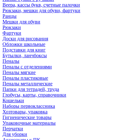
Веера, кассы букв, счетные палочки
Рюкзаки, мешки для обуви, фартуки
Ранцы
Мешки для обуви
Рюкзаки
Фартуки
Доски для рисования
Обложки школьные
Подставки для книг
Бутылки, ланчбоксы
Пеналы
Пеналы с отделениями
Пеналы мягкие
Пеналы пластиковые
Пеналы металлические
Папки для тетрадей, труда
Глобусы, карты, справочники
Кошельки
Наборы первоклассника
Хозтовары, упаковка
Гигиенические товары
Упаковочные материалы
Перчатки
Для уборки
Аксессуары к ПК