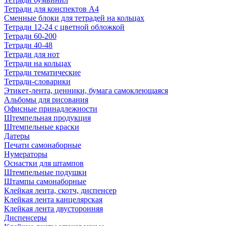
Тетради для конспектов А4
Сменные блоки для тетрадей на кольцах
Тетради 12-24 с цветной обложкой
Тетради 60-200
Тетради 40-48
Тетради для нот
Тетради на кольцах
Тетради тематические
Тетради-словарики
Этикет-лента, ценники, бумага самоклеющаяся
Альбомы для рисования
Офисные принадлежности
Штемпельная продукция
Штемпельные краски
Датеры
Печати самонаборные
Нумераторы
Оснастки для штампов
Штемпельные подушки
Штампы самонаборные
Клейкая лента, скотч, диспенсер
Клейкая лента канцелярская
Клейкая лента двусторонняя
Диспенсеры