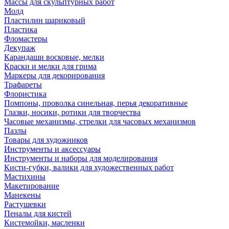
Массы для скульптурных работ
Молд
Пластилин шариковый
Пластика
Фломастеры
Декупаж
Карандаши восковые, мелки
Краски и мелки для грима
Маркеры для декорирования
Трафареты
Флористика
Помпоны, проволка синельная, перья декоративные
Глазки, носики, ротики для творчества
Часовые механизмы, стрелки для часовых механизмов
Пазлы
Товары для художников
Инструменты и аксессуары
Инструменты и наборы для моделирования
Кисти-губки, валики для художественных работ
Мастихины
Макетирование
Манекены
Растушевки
Пеналы для кистей
Кистемойки, масленки