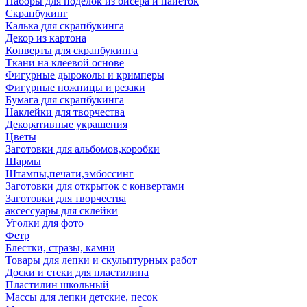
Наборы для поделок из бисера и пайеток
Скрапбукинг
Калька для скрапбукинга
Декор из картона
Конверты для скрапбукинга
Ткани на клеевой основе
Фигурные дыроколы и кримперы
Фигурные ножницы и резаки
Бумага для скрапбукинга
Наклейки для творчества
Декоративные украшения
Цветы
Заготовки для альбомов,коробки
Шармы
Штампы,печати,эмбоссинг
Заготовки для открыток с конвертами
Заготовки для творчества
аксессуары для склейки
Уголки для фото
Фетр
Блестки, стразы, камни
Товары для лепки и скульптурных работ
Доски и стеки для пластилина
Пластилин школьный
Массы для лепки детские, песок