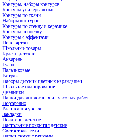
Контуры, наборы контуров
Контуры универсальные
Контуры по ткани
Наборы контуров
Контуры по стеклу и керамике
Контуры по шелку
Контуры с эффектами
Пенокартон
Школьные товары
Краски детские
Акварель
Гуашь
Пальчиковые
Витраж
Наборы детских цветных карандашей
Школьное планирование
Дневники
Папки для дипломных и курсовых работ
Портфолио
Расписания уроков
Закладки
Ножницы детские
Настольные покрытия детские
Светоотражатели
Папки-сумки с ручками