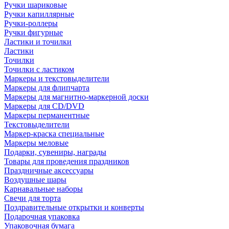
Ручки шариковые
Ручки капиллярные
Ручки-роллеры
Ручки фигурные
Ластики и точилки
Ластики
Точилки
Точилки с ластиком
Маркеры и текстовыделители
Маркеры для флипчарта
Маркеры для магнитно-маркерной доски
Маркеры для CD/DVD
Маркеры перманентные
Текстовыделители
Маркер-краска специальные
Маркеры меловые
Подарки, сувениры, награды
Товары для проведения праздников
Праздничные аксессуары
Воздушные шары
Карнавальные наборы
Свечи для торта
Поздравительные открытки и конверты
Подарочная упаковка
Упаковочная бумага