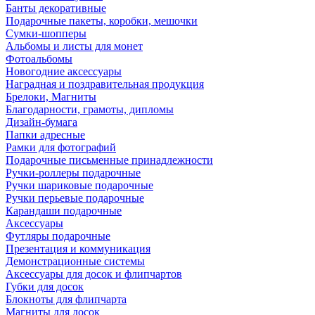
Банты декоративные
Подарочные пакеты, коробки, мешочки
Сумки-шопперы
Альбомы и листы для монет
Фотоальбомы
Новогодние аксессуары
Наградная и поздравительная продукция
Брелоки, Магниты
Благодарности, грамоты, дипломы
Дизайн-бумага
Папки адресные
Рамки для фотографий
Подарочные письменные принадлежности
Ручки-роллеры подарочные
Ручки шариковые подарочные
Ручки перьевые подарочные
Карандаши подарочные
Аксессуары
Футляры подарочные
Презентация и коммуникация
Демонстрационные системы
Аксессуары для досок и флипчартов
Губки для досок
Блокноты для флипчарта
Магниты для досок