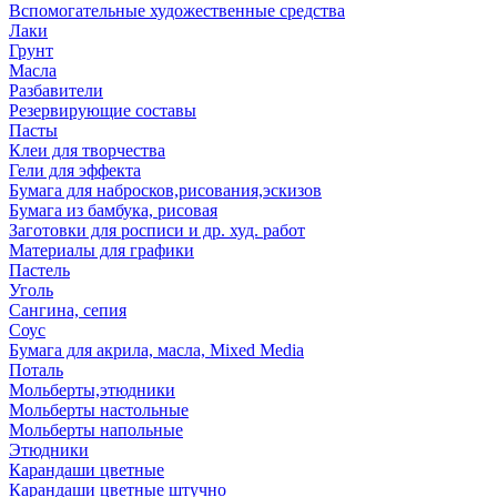
Вспомогательные художественные средства
Лаки
Грунт
Масла
Разбавители
Резервирующие составы
Пасты
Клеи для творчества
Гели для эффекта
Бумага для набросков,рисования,эскизов
Бумага из бамбука, рисовая
Заготовки для росписи и др. худ. работ
Материалы для графики
Пастель
Уголь
Сангина, сепия
Соус
Бумага для акрила, масла, Mixed Media
Поталь
Мольберты,этюдники
Мольберты настольные
Мольберты напольные
Этюдники
Карандаши цветные
Карандаши цветные штучно