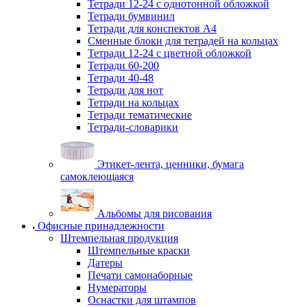
Тетради 12-24 с однотонной обложкой
Тетради бумвинил
Тетради для конспектов А4
Сменные блоки для тетрадей на кольцах
Тетради 12-24 с цветной обложкой
Тетради 60-200
Тетради 40-48
Тетради для нот
Тетради на кольцах
Тетради тематические
Тетради-словарики
Этикет-лента, ценники, бумага
самоклеющаяся
Альбомы для рисования
Офисные принадлежности
Штемпельная продукция
Штемпельные краски
Датеры
Печати самонаборные
Нумераторы
Оснастки для штампов