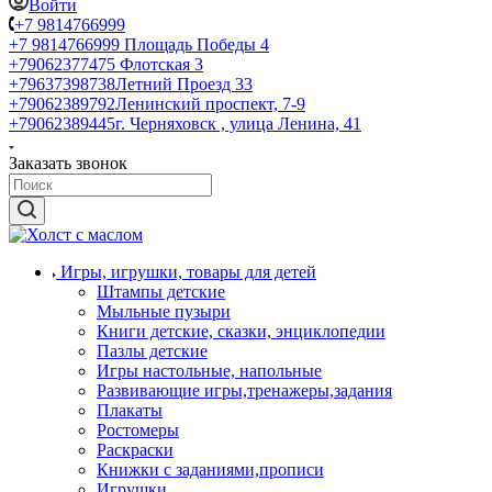
Войти
+7 9814766999
+7 9814766999
Площадь Победы 4
+79062377475
Флотская 3
+79637398738
Летний Проезд 33
+79062389792
Ленинский проспект, 7-9
+79062389445
г. Черняховск , улица Ленина, 41
Заказать звонок
Игры, игрушки, товары для детей
Штампы детские
Мыльные пузыри
Книги детские, сказки, энциклопедии
Пазлы детские
Игры настольные, напольные
Развивающие игры,тренажеры,задания
Плакаты
Ростомеры
Раскраски
Книжки с заданиями,прописи
Игрушки