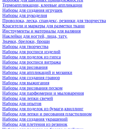
Термоаппликации, клеевые аппликации
Наборы для создания игрушек
Наборы для рукоделия
Проволока, леска, спандекс, резинки для творчества
Красители и маркеры для разметки ткани
Инструменты и материалы для валяния
Наклейки для ногтей, лица, тату.
Значки, брелоки, броши
Наборы для творчества
Наборы для росписи изделий
Наборы для поделок из гипса
Наборы для росписи витража
Наборы для рисования
Наборы для аппликаций и мозаики
Наборы для создания гравюр
Наборы для выжигания
Наборы для рисования песком
Наборы для парфюмерии и мыловарения
Наборы для лепки свечей
Наборы для опытов
Наборы для поделок из бумаги,квиллинг
Наборы для лепки и рисования пластилином
Наборы для создания украшений
Наборы для плетения из резинок