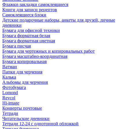
Флажки-закладки самоклеящиеся
Книги для записи рецептов
Самоклеящиеся блоки
Детские подарочные наборы, анкеты для друзей, личные
дневники
Бумага для офисной техники
Бумага форматная белая
Бумага форматная цветная
Бумага писчая
Бумага для чертежных и копировальных работ
Бумага масштабно-координатная
Бумага копировальная
Ватман
Папки для черчения
Калька
Альбомы для черчения
Фотобумага
Lomond
Revcol
Hi-image
Конверты почтовые
Тетради
Читательские дневники
Тетради 12-24 с однотонной обложкой
Тетради бумвинил