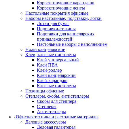
Корректирующие карандаши
Корректирующие ленты
Настольные покрытия офисные
Наборы настольные, подставки, лотки
Лотки для бумаг
Подставки-стаканы
Подставки для канцелярских
принадлежностей
Настольные наборы с наполнением
Ножи канцелярские
Клеи, клеевые пистолеты
Клей универсальный
Клей ПВА
Клей-роллер
Клей канцелярский
Клей-карандаш
Клеевые пистолеты
Ножницы офисные
Степлеры, скобы, антистеплеры
Скобы для степпера
Степлеры
Антистеплеры
Офисная техника и расходные материалы
Деловые аксессуары
Деловая галантерея