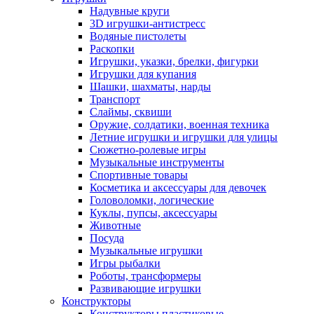
Надувные круги
3D игрушки-антистресс
Водяные пистолеты
Раскопки
Игрушки, указки, брелки, фигурки
Игрушки для купания
Шашки, шахматы, нарды
Транспорт
Слаймы, сквиши
Оружие, солдатики, военная техника
Летние игрушки и игрушки для улицы
Сюжетно-ролевые игры
Музыкальные инструменты
Спортивные товары
Косметика и аксессуары для девочек
Головоломки, логические
Куклы, пупсы, аксессуары
Животные
Посуда
Музыкальные игрушки
Игры рыбалки
Роботы, трансформеры
Развивающие игрушки
Конструкторы
Конструкторы пластиковые