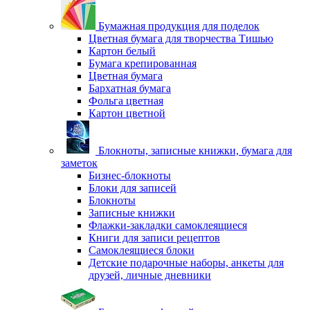
Бумажная продукция для поделок
Цветная бумага для творчества Тишью
Картон белый
Бумага крепированная
Цветная бумага
Бархатная бумага
Фольга цветная
Картон цветной
Блокноты, записные книжки, бумага для
заметок
Бизнес-блокноты
Блоки для записей
Блокноты
Записные книжки
Флажки-закладки самоклеящиеся
Книги для записи рецептов
Самоклеящиеся блоки
Детские подарочные наборы, анкеты для
друзей, личные дневники