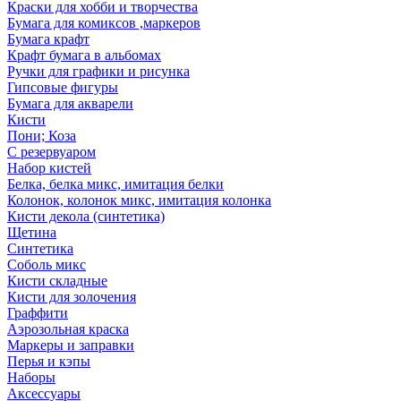
Краски для хобби и творчества
Бумага для комиксов ,маркеров
Бумага крафт
Крафт бумага в альбомах
Ручки для графики и рисунка
Гипсовые фигуры
Бумага для акварели
Кисти
Пони; Коза
С резервуаром
Набор кистей
Белка, белка микс, имитация белки
Колонок, колонок микс, имитация колонка
Кисти декола (синтетика)
Щетина
Синтетика
Соболь микс
Кисти складные
Кисти для золочения
Граффити
Аэрозольная краска
Маркеры и заправки
Перья и кэпы
Наборы
Аксессуары