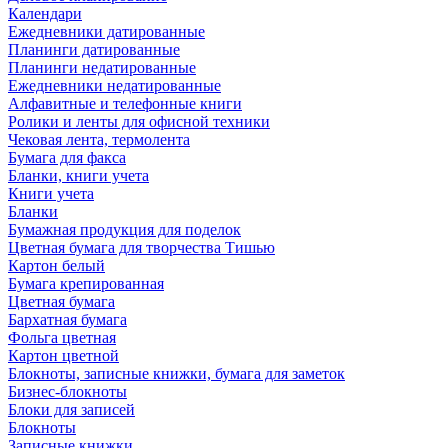
Календари
Ежедневники датированные
Планинги датированные
Планинги недатированные
Ежедневники недатированные
Алфавитные и телефонные книги
Ролики и ленты для офисной техники
Чековая лента, термолента
Бумага для факса
Бланки, книги учета
Книги учета
Бланки
Бумажная продукция для поделок
Цветная бумага для творчества Тишью
Картон белый
Бумага крепированная
Цветная бумага
Бархатная бумага
Фольга цветная
Картон цветной
Блокноты, записные книжки, бумага для заметок
Бизнес-блокноты
Блоки для записей
Блокноты
Записные книжки