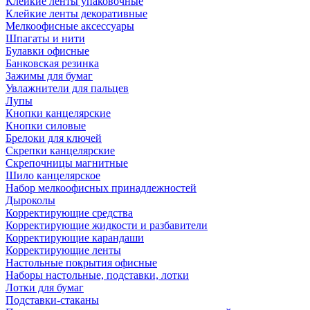
Клейкие ленты упаковочные
Клейкие ленты декоративные
Мелкоофисные аксессуары
Шпагаты и нити
Булавки офисные
Банковская резинка
Зажимы для бумаг
Увлажнители для пальцев
Лупы
Кнопки канцелярские
Кнопки силовые
Брелоки для ключей
Скрепки канцелярские
Скрепочницы магнитные
Шило канцелярское
Набор мелкоофисных принадлежностей
Дыроколы
Корректирующие средства
Корректирующие жидкости и разбавители
Корректирующие карандаши
Корректирующие ленты
Настольные покрытия офисные
Наборы настольные, подставки, лотки
Лотки для бумаг
Подставки-стаканы