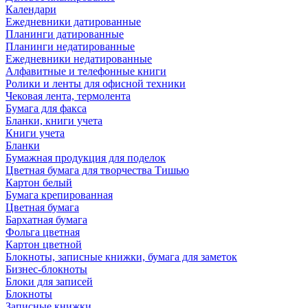
Календари
Ежедневники датированные
Планинги датированные
Планинги недатированные
Ежедневники недатированные
Алфавитные и телефонные книги
Ролики и ленты для офисной техники
Чековая лента, термолента
Бумага для факса
Бланки, книги учета
Книги учета
Бланки
Бумажная продукция для поделок
Цветная бумага для творчества Тишью
Картон белый
Бумага крепированная
Цветная бумага
Бархатная бумага
Фольга цветная
Картон цветной
Блокноты, записные книжки, бумага для заметок
Бизнес-блокноты
Блоки для записей
Блокноты
Записные книжки