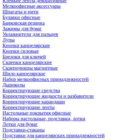
Клейкие ленты декоративные
Мелкоофисные аксессуары
Шпагаты и нити
Булавки офисные
Банковская резинка
Зажимы для бумаг
Увлажнители для пальцев
Лупы
Кнопки канцелярские
Кнопки силовые
Брелоки для ключей
Скрепки канцелярские
Скрепочницы магнитные
Шило канцелярское
Набор мелкоофисных принадлежностей
Дыроколы
Корректирующие средства
Корректирующие жидкости и разбавители
Корректирующие карандаши
Корректирующие ленты
Настольные покрытия офисные
Наборы настольные, подставки, лотки
Лотки для бумаг
Подставки-стаканы
Подставки для канцелярских принадлежностей