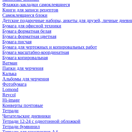
Флажки-закладки самоклеящиеся
Книги для записи рецептов
Самоклеящиеся блоки
Детские подарочные наборы, анкеты для друзей, личные днев
Бумага для офисной техники
Бумага форматная белая
Бумага форматная цветная
Бумага писчая
Бумага для чертежных и копировальных работ
Бумага масштабно-координатная
Бумага копировальная
Ватман
Папки для черчения
Калька
Альбомы для черчения
Фотобумага
Lomond
Revcol
Hi-image
Конверты почтовые
Тетради
Читательские дневники
Тетради 12-24 с однотонной обложкой
Тетради бумвинил
Тетради для конспектов А4