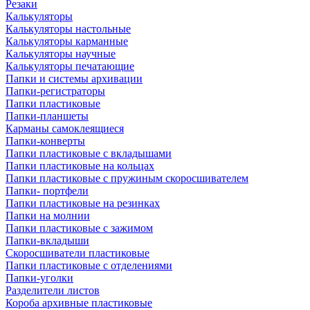
Резаки
Калькуляторы
Калькуляторы настольные
Калькуляторы карманные
Калькуляторы научные
Калькуляторы печатающие
Папки и системы архивации
Папки-регистраторы
Папки пластиковые
Папки-планшеты
Карманы самоклеящиеся
Папки-конверты
Папки пластиковые с вкладышами
Папки пластиковые на кольцах
Папки пластиковые с пружиным скоросшивателем
Папки- портфели
Папки пластиковые на резинках
Папки на молнии
Папки пластиковые с зажимом
Папки-вкладыши
Скоросшиватели пластиковые
Папки пластиковые с отделениями
Папки-уголки
Разделители листов
Короба архивные пластиковые