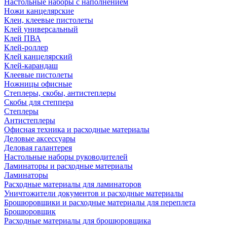
Настольные наборы с наполнением
Ножи канцелярские
Клеи, клеевые пистолеты
Клей универсальный
Клей ПВА
Клей-роллер
Клей канцелярский
Клей-карандаш
Клеевые пистолеты
Ножницы офисные
Степлеры, скобы, антистеплеры
Скобы для степпера
Степлеры
Антистеплеры
Офисная техника и расходные материалы
Деловые аксессуары
Деловая галантерея
Настольные наборы руководителей
Ламинаторы и расходные материалы
Ламинаторы
Расходные материалы для ламинаторов
Уничтожители документов и расходные материалы
Брошюровщики и расходные материалы для переплета
Брошюровщик
Расходные материалы для брошюровщика