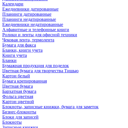
Календари
Ежедневники датированные
Планинги датированные
Планинги недатированные
Ежедневники недатированные
Алфавитные и телефонные книги
Ролики и ленты для офисной техники
Чековая лента, термолента
Бумага для факса
Бланки, книги учета
Книги учета
Бланки
Бумажная продукция для поделок
Цветная бумага для творчества Тишью
Картон белый
Бумага крепированная
Цветная бумага
Бархатная бумага
Фольга цветная
Картон цветной
Блокноты, записные книжки, бумага для заметок
Бизнес-блокноты
Блоки для записей
Блокноты
Записные книжки