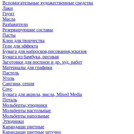
Вспомогательные художественные средства
Лаки
Грунт
Масла
Разбавители
Резервирующие составы
Пасты
Клеи для творчества
Гели для эффекта
Бумага для набросков,рисования,эскизов
Бумага из бамбука, рисовая
Заготовки для росписи и др. худ. работ
Материалы для графики
Пастель
Уголь
Сангина, сепия
Соус
Бумага для акрила, масла, Mixed Media
Поталь
Мольберты,этюдники
Мольберты настольные
Мольберты напольные
Этюдники
Карандаши цветные
Карандаши цветные штучно