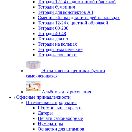
Тетради 12-24 с однотонной обложкой
Тетради бумвинил
Тетради для конспектов А4
Сменные блоки для тетрадей на кольцах
Тетради 12-24 с цветной обложкой
Тетради 60-200
Тетради 40-48
Тетради для нот
Тетради на кольцах
Тетради тематические
Тетради-словарики
Этикет-лента, ценники, бумага
самоклеющаяся
Альбомы для рисования
Офисные принадлежности
Штемпельная продукция
Штемпельные краски
Датеры
Печати самонаборные
Нумераторы
Оснастки для штампов