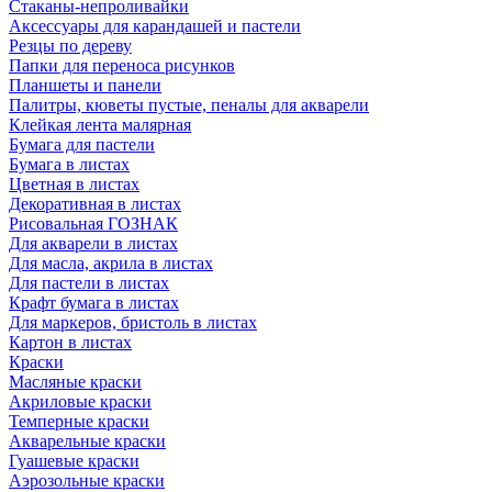
Стаканы-непроливайки
Аксессуары для карандашей и пастели
Резцы по дереву
Папки для переноса рисунков
Планшеты и панели
Палитры, кюветы пустые, пеналы для акварели
Клейкая лента малярная
Бумага для пастели
Бумага в листах
Цветная в листах
Декоративная в листах
Рисовальная ГОЗНАК
Для акварели в листах
Для масла, акрила в листах
Для пастели в листах
Крафт бумага в листах
Для маркеров, бристоль в листах
Картон в листах
Краски
Масляные краски
Акриловые краски
Темперные краски
Акварельные краски
Гуашевые краски
Аэрозольные краски