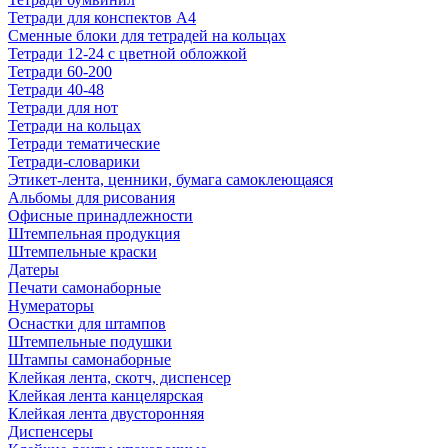
Тетради для конспектов А4
Сменные блоки для тетрадей на кольцах
Тетради 12-24 с цветной обложкой
Тетради 60-200
Тетради 40-48
Тетради для нот
Тетради на кольцах
Тетради тематические
Тетради-словарики
Этикет-лента, ценники, бумага самоклеющаяся
Альбомы для рисования
Офисные принадлежности
Штемпельная продукция
Штемпельные краски
Датеры
Печати самонаборные
Нумераторы
Оснастки для штампов
Штемпельные подушки
Штампы самонаборные
Клейкая лента, скотч, диспенсер
Клейкая лента канцелярская
Клейкая лента двусторонняя
Диспенсеры