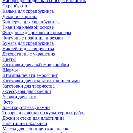
Наборы для поделок из бисера и пайеток
Скрапбукинг
Калька для скрапбукинга
Декор из картона
Конверты для скрапбукинга
Ткани на клеевой основе
Фигурные дыроколы и кримперы
Фигурные ножницы и резаки
Бумага для скрапбукинга
Наклейки для творчества
Декоративные украшения
Цветы
Заготовки для альбомов,коробки
Шармы
Штампы,печати,эмбоссинг
Заготовки для открыток с конвертами
Заготовки для творчества
аксессуары для склейки
Уголки для фото
Фетр
Блестки, стразы, камни
Товары для лепки и скульптурных работ
Доски и стеки для пластилина
Пластилин школьный
Массы для лепки детские, песок