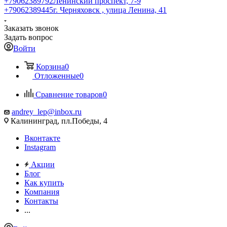
+79062389792
Ленинский проспект, 7-9
+79062389445
г. Черняховск , улица Ленина, 41
Заказать звонок
Задать вопрос
Войти
Корзина
0
Отложенные
0
Сравнение товаров
0
andrey_lep@inbox.ru
Калининград, пл.Победы, 4
Вконтакте
Instagram
Акции
Блог
Как купить
Компания
Контакты
...