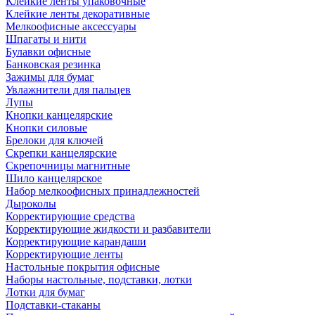
Клейкие ленты упаковочные
Клейкие ленты декоративные
Мелкоофисные аксессуары
Шпагаты и нити
Булавки офисные
Банковская резинка
Зажимы для бумаг
Увлажнители для пальцев
Лупы
Кнопки канцелярские
Кнопки силовые
Брелоки для ключей
Скрепки канцелярские
Скрепочницы магнитные
Шило канцелярское
Набор мелкоофисных принадлежностей
Дыроколы
Корректирующие средства
Корректирующие жидкости и разбавители
Корректирующие карандаши
Корректирующие ленты
Настольные покрытия офисные
Наборы настольные, подставки, лотки
Лотки для бумаг
Подставки-стаканы