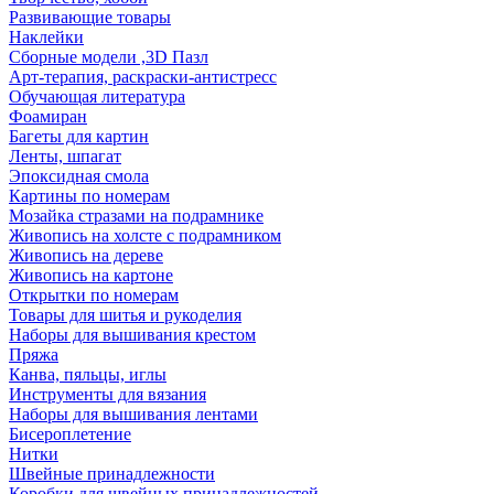
Развивающие товары
Наклейки
Сборные модели ,3D Пазл
Арт-терапия, раскраски-антистресс
Обучающая литература
Фоамиран
Багеты для картин
Ленты, шпагат
Эпоксидная смола
Картины по номерам
Мозайка стразами на подрамнике
Живопись на холсте с подрамником
Живопись на дереве
Живопись на картоне
Открытки по номерам
Товары для шитья и рукоделия
Наборы для вышивания крестом
Пряжа
Канва, пяльцы, иглы
Инструменты для вязания
Наборы для вышивания лентами
Бисероплетение
Нитки
Швейные принадлежности
Коробки для швейных принадлежностей