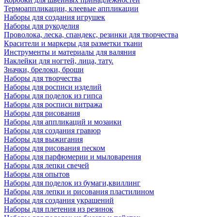
Термоаппликации, клеевые аппликации
Наборы для создания игрушек
Наборы для рукоделия
Проволока, леска, спандекс, резинки для творчества
Красители и маркеры для разметки ткани
Инструменты и материалы для валяния
Наклейки для ногтей, лица, тату.
Значки, брелоки, броши
Наборы для творчества
Наборы для росписи изделий
Наборы для поделок из гипса
Наборы для росписи витража
Наборы для рисования
Наборы для аппликаций и мозаики
Наборы для создания гравюр
Наборы для выжигания
Наборы для рисования песком
Наборы для парфюмерии и мыловарения
Наборы для лепки свечей
Наборы для опытов
Наборы для поделок из бумаги,квиллинг
Наборы для лепки и рисования пластилином
Наборы для создания украшений
Наборы для плетения из резинок