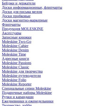
Бейджи и держатели
Доски информационные, флипчарты
Доски для письма мелом
Доски пробковые
Доски магнитно-маркерные
Флипчарты
Продукция MOLESKINE
Аксессуары
Записные книжки
Moleskine Two-Go
Moleskine Cahier
Moleskine Denim
Moleskine Time
Адресные книги
Moleskine Passions
Moleskine Classic
Moleskine для творчества
Moleskine путеводители
Moleskine Folio
Moleskine Reporter
Специальные серии Moleskine
Подарочные наборы Moleskine
Ручки и карандаши
Ежедневники и еженедельники
Творчество, хобби