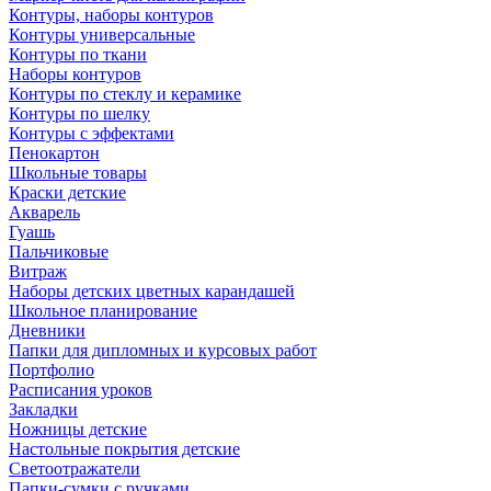
Контуры, наборы контуров
Контуры универсальные
Контуры по ткани
Наборы контуров
Контуры по стеклу и керамике
Контуры по шелку
Контуры с эффектами
Пенокартон
Школьные товары
Краски детские
Акварель
Гуашь
Пальчиковые
Витраж
Наборы детских цветных карандашей
Школьное планирование
Дневники
Папки для дипломных и курсовых работ
Портфолио
Расписания уроков
Закладки
Ножницы детские
Настольные покрытия детские
Светоотражатели
Папки-сумки с ручками