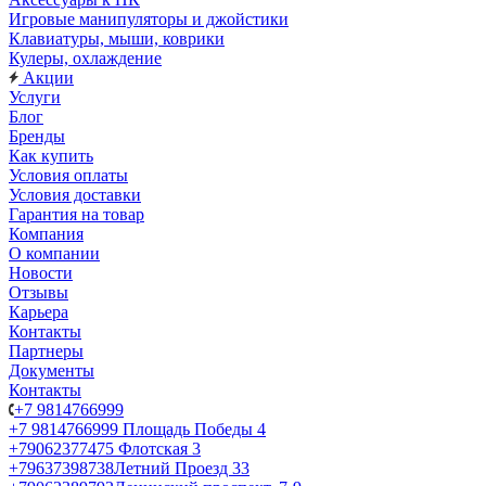
Игровые манипуляторы и джойстики
Клавиатуры, мыши, коврики
Кулеры, охлаждение
Акции
Услуги
Блог
Бренды
Как купить
Условия оплаты
Условия доставки
Гарантия на товар
Компания
О компании
Новости
Отзывы
Карьера
Контакты
Партнеры
Документы
Контакты
+7 9814766999
+7 9814766999
Площадь Победы 4
+79062377475
Флотская 3
+79637398738
Летний Проезд 33