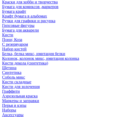
Краски для хобби и творчества
Бумага для комиксов ,маркеров
Бумага крафт
Крафт бумага в альбомах
Ручки для графики и рисунка
Гипсовые фигуры
Бумага для акварели
Кисти
Пони; Коза
С резервуаром
Набор кистей
Белка, белка микс, имитация белки
Колонок, колонок микс, имитация колонка
Кисти декола (синтетика)
Щетина
Синтетика
Соболь микс
Кисти складные
Кисти для золочения
Граффити
Аэрозольная краска
Маркеры и заправки
Перья и кэпы
Наборы
Аксессуары