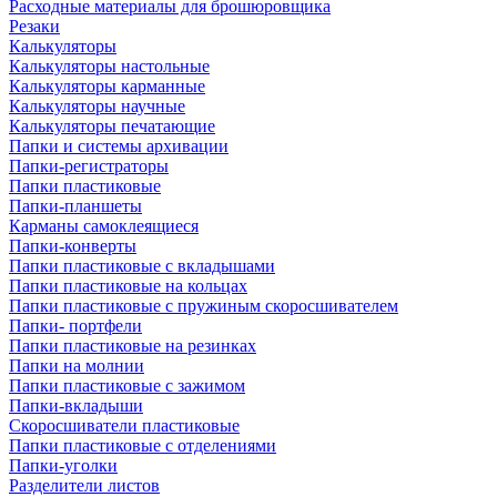
Расходные материалы для брошюровщика
Резаки
Калькуляторы
Калькуляторы настольные
Калькуляторы карманные
Калькуляторы научные
Калькуляторы печатающие
Папки и системы архивации
Папки-регистраторы
Папки пластиковые
Папки-планшеты
Карманы самоклеящиеся
Папки-конверты
Папки пластиковые с вкладышами
Папки пластиковые на кольцах
Папки пластиковые с пружиным скоросшивателем
Папки- портфели
Папки пластиковые на резинках
Папки на молнии
Папки пластиковые с зажимом
Папки-вкладыши
Скоросшиватели пластиковые
Папки пластиковые с отделениями
Папки-уголки
Разделители листов