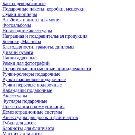
Банты декоративные
Подарочные пакеты, коробки, мешочки
Сумки-шопперы
Альбомы и листы для монет
Фотоальбомы
Новогодние аксессуары
Наградная и поздравительная продукция
Брелоки, Магниты
Благодарности, грамоты, дипломы
Дизайн-бумага
Папки адресные
Рамки для фотографий
Подарочные письменные принадлежности
Ручки-роллеры подарочные
Ручки шариковые подарочные
Ручки перьевые подарочные
Карандаши подарочные
Аксессуары
Футляры подарочные
Презентация и коммуникация
Демонстрационные системы
Аксессуары для досок и флипчартов
Губки для досок
Блокноты для флипчарта
Магниты для досок