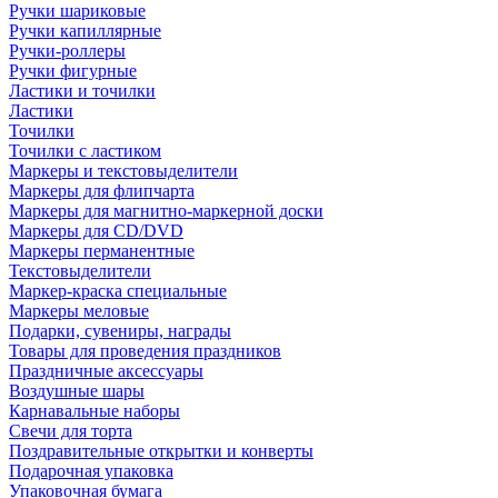
Ручки шариковые
Ручки капиллярные
Ручки-роллеры
Ручки фигурные
Ластики и точилки
Ластики
Точилки
Точилки с ластиком
Маркеры и текстовыделители
Маркеры для флипчарта
Маркеры для магнитно-маркерной доски
Маркеры для CD/DVD
Маркеры перманентные
Текстовыделители
Маркер-краска специальные
Маркеры меловые
Подарки, сувениры, награды
Товары для проведения праздников
Праздничные аксессуары
Воздушные шары
Карнавальные наборы
Свечи для торта
Поздравительные открытки и конверты
Подарочная упаковка
Упаковочная бумага