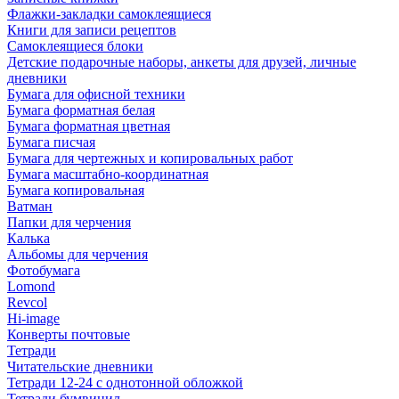
Флажки-закладки самоклеящиеся
Книги для записи рецептов
Самоклеящиеся блоки
Детские подарочные наборы, анкеты для друзей, личные
дневники
Бумага для офисной техники
Бумага форматная белая
Бумага форматная цветная
Бумага писчая
Бумага для чертежных и копировальных работ
Бумага масштабно-координатная
Бумага копировальная
Ватман
Папки для черчения
Калька
Альбомы для черчения
Фотобумага
Lomond
Revcol
Hi-image
Конверты почтовые
Тетради
Читательские дневники
Тетради 12-24 с однотонной обложкой
Тетради бумвинил