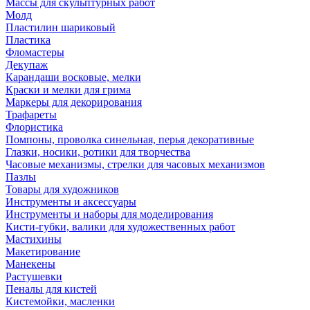
Массы для скульптурных работ
Молд
Пластилин шариковый
Пластика
Фломастеры
Декупаж
Карандаши восковые, мелки
Краски и мелки для грима
Маркеры для декорирования
Трафареты
Флористика
Помпоны, проволка синельная, перья декоративные
Глазки, носики, ротики для творчества
Часовые механизмы, стрелки для часовых механизмов
Пазлы
Товары для художников
Инструменты и аксессуары
Инструменты и наборы для моделирования
Кисти-губки, валики для художественных работ
Мастихины
Макетирование
Манекены
Растушевки
Пеналы для кистей
Кистемойки, масленки