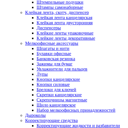
Штемпельные подушки
Штампы самонаборные
Клейкая лента, скотч, диспенсер
Клейкая лента канцелярская
Клейкая лента двусторонняя
Диспенсеры
Клейкие ленты упаковочные
Клейкие ленты декоративные
Мелкоофисные аксессуары
Шпагаты и нити
Булавки офисные
Банковская резинка
Зажимы для бумаг
Увлажнители для пальцев
Лупы
Кнопки канцелярские
Кнопки силовые
Брелоки для ключей
Скрепки канцелярские
Скрепочницы магнитные
Шило канцелярское
Набор мелкоофисных принадлежностей
Дыроколы
Корректирующие средства
Корректирующие жидкости и разбавители