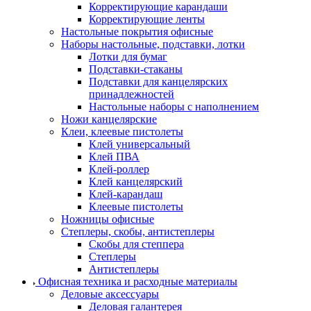
Корректирующие карандаши
Корректирующие ленты
Настольные покрытия офисные
Наборы настольные, подставки, лотки
Лотки для бумаг
Подставки-стаканы
Подставки для канцелярских
принадлежностей
Настольные наборы с наполнением
Ножи канцелярские
Клеи, клеевые пистолеты
Клей универсальный
Клей ПВА
Клей-роллер
Клей канцелярский
Клей-карандаш
Клеевые пистолеты
Ножницы офисные
Степлеры, скобы, антистеплеры
Скобы для степпера
Степлеры
Антистеплеры
Офисная техника и расходные материалы
Деловые аксессуары
Деловая галантерея