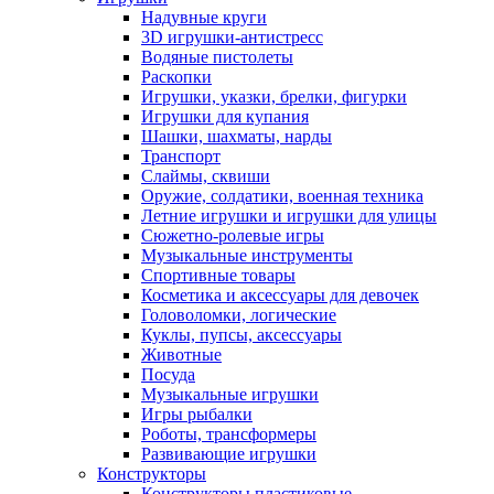
Надувные круги
3D игрушки-антистресс
Водяные пистолеты
Раскопки
Игрушки, указки, брелки, фигурки
Игрушки для купания
Шашки, шахматы, нарды
Транспорт
Слаймы, сквиши
Оружие, солдатики, военная техника
Летние игрушки и игрушки для улицы
Сюжетно-ролевые игры
Музыкальные инструменты
Спортивные товары
Косметика и аксессуары для девочек
Головоломки, логические
Куклы, пупсы, аксессуары
Животные
Посуда
Музыкальные игрушки
Игры рыбалки
Роботы, трансформеры
Развивающие игрушки
Конструкторы
Конструкторы пластиковые