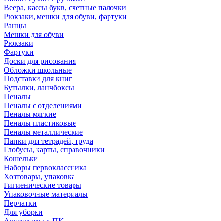
Веера, кассы букв, счетные палочки
Рюкзаки, мешки для обуви, фартуки
Ранцы
Мешки для обуви
Рюкзаки
Фартуки
Доски для рисования
Обложки школьные
Подставки для книг
Бутылки, ланчбоксы
Пеналы
Пеналы с отделениями
Пеналы мягкие
Пеналы пластиковые
Пеналы металлические
Папки для тетрадей, труда
Глобусы, карты, справочники
Кошельки
Наборы первоклассника
Хозтовары, упаковка
Гигиенические товары
Упаковочные материалы
Перчатки
Для уборки
Аксессуары к ПК