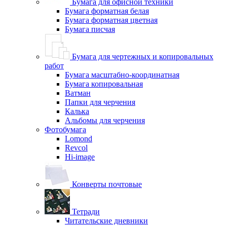
Бумага для офисной техники
Бумага форматная белая
Бумага форматная цветная
Бумага писчая
Бумага для чертежных и копировальных
работ
Бумага масштабно-координатная
Бумага копировальная
Ватман
Папки для черчения
Калька
Альбомы для черчения
Фотобумага
Lomond
Revcol
Hi-image
Конверты почтовые
Тетради
Читательские дневники