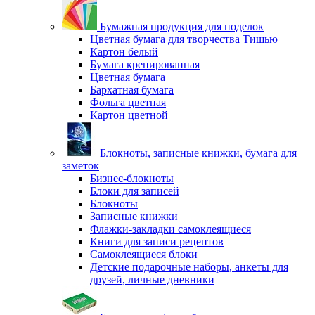
Бумажная продукция для поделок
Цветная бумага для творчества Тишью
Картон белый
Бумага крепированная
Цветная бумага
Бархатная бумага
Фольга цветная
Картон цветной
Блокноты, записные книжки, бумага для
заметок
Бизнес-блокноты
Блоки для записей
Блокноты
Записные книжки
Флажки-закладки самоклеящиеся
Книги для записи рецептов
Самоклеящиеся блоки
Детские подарочные наборы, анкеты для
друзей, личные дневники