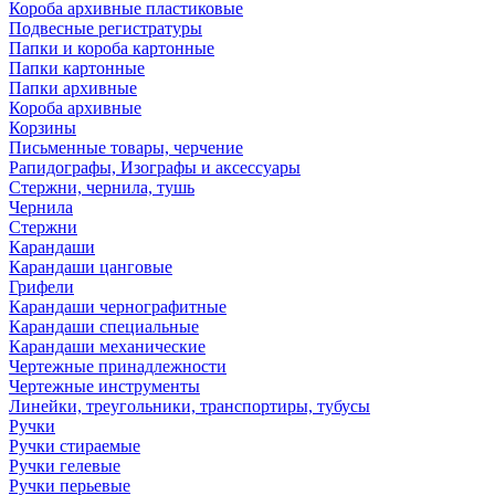
Короба архивные пластиковые
Подвесные регистратуры
Папки и короба картонные
Папки картонные
Папки архивные
Короба архивные
Корзины
Письменные товары, черчение
Рапидографы, Изографы и аксессуары
Стержни, чернила, тушь
Чернила
Стержни
Карандаши
Карандаши цанговые
Грифели
Карандаши чернографитные
Карандаши специальные
Карандаши механические
Чертежные принадлежности
Чертежные инструменты
Линейки, треугольники, транспортиры, тубусы
Ручки
Ручки стираемые
Ручки гелевые
Ручки перьевые