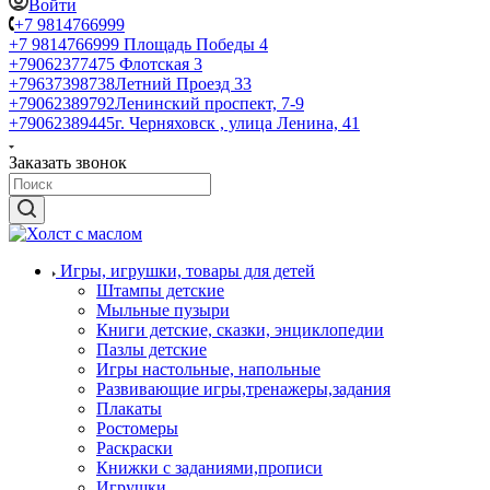
Войти
+7 9814766999
+7 9814766999
Площадь Победы 4
+79062377475
Флотская 3
+79637398738
Летний Проезд 33
+79062389792
Ленинский проспект, 7-9
+79062389445
г. Черняховск , улица Ленина, 41
Заказать звонок
Игры, игрушки, товары для детей
Штампы детские
Мыльные пузыри
Книги детские, сказки, энциклопедии
Пазлы детские
Игры настольные, напольные
Развивающие игры,тренажеры,задания
Плакаты
Ростомеры
Раскраски
Книжки с заданиями,прописи
Игрушки