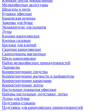
Клейкие ленты декоративные
Мелкоофисные аксессуары
Шпагаты и нити
Булавки офисные
Банковская резинка
Зажимы для бумаг
Увлажнители для пальцев
Лупы
Кнопки канцелярские
Кнопки силовые
Брелоки для ключей
Скрепки канцелярские
Скрепочницы магнитные
Шило канцелярское
Набор мелкоофисных принадлежностей
Дыроколы
Корректирующие средства
Корректирующие жидкости и разбавители
Корректирующие карандаши
Корректирующие ленты
Настольные покрытия офисные
Наборы настольные, подставки, лотки
Лотки для бумаг
Подставки-стаканы
Подставки для канцелярских принадлежностей