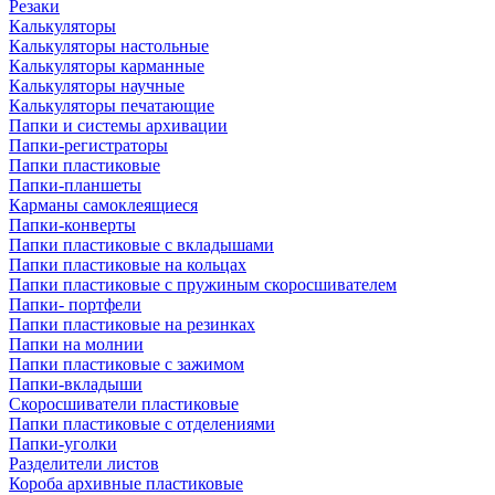
Резаки
Калькуляторы
Калькуляторы настольные
Калькуляторы карманные
Калькуляторы научные
Калькуляторы печатающие
Папки и системы архивации
Папки-регистраторы
Папки пластиковые
Папки-планшеты
Карманы самоклеящиеся
Папки-конверты
Папки пластиковые с вкладышами
Папки пластиковые на кольцах
Папки пластиковые с пружиным скоросшивателем
Папки- портфели
Папки пластиковые на резинках
Папки на молнии
Папки пластиковые с зажимом
Папки-вкладыши
Скоросшиватели пластиковые
Папки пластиковые с отделениями
Папки-уголки
Разделители листов
Короба архивные пластиковые