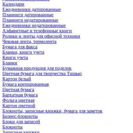
Календари
Ежедневники датированные
Планинги датированные
Планинги недатированные
Ежедневники недатированные
Алфавитные и телефонные книги
Ролики и ленты для офисной техники
Чековая лента, термолента
Бумага для факса
Бланки, книги учета
Книги учета
Бланки
Бумажная продукция для поделок
Цветная бумага для творчества Тишью
Картон белый
Бумага крепированная
Цветная бумага
Бархатная бумага
Фольга цветная
Картон цветной
Блокноты, записные книжки, бумага для заметок
Бизнес-блокноты
Блоки для записей
Блокноты
Записные книжки