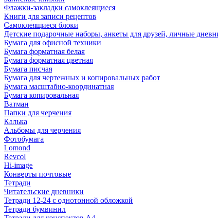
Флажки-закладки самоклеящиеся
Книги для записи рецептов
Самоклеящиеся блоки
Детские подарочные наборы, анкеты для друзей, личные днев
Бумага для офисной техники
Бумага форматная белая
Бумага форматная цветная
Бумага писчая
Бумага для чертежных и копировальных работ
Бумага масштабно-координатная
Бумага копировальная
Ватман
Папки для черчения
Калька
Альбомы для черчения
Фотобумага
Lomond
Revcol
Hi-image
Конверты почтовые
Тетради
Читательские дневники
Тетради 12-24 с однотонной обложкой
Тетради бумвинил
Тетради для конспектов А4