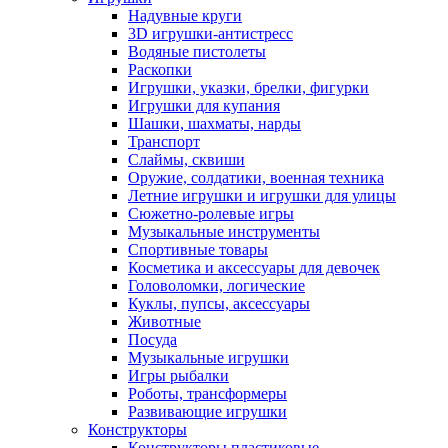
Надувные круги
3D игрушки-антистресс
Водяные пистолеты
Раскопки
Игрушки, указки, брелки, фигурки
Игрушки для купания
Шашки, шахматы, нарды
Транспорт
Слаймы, сквиши
Оружие, солдатики, военная техника
Летние игрушки и игрушки для улицы
Сюжетно-ролевые игры
Музыкальные инструменты
Спортивные товары
Косметика и аксессуары для девочек
Головоломки, логические
Куклы, пупсы, аксессуары
Животные
Посуда
Музыкальные игрушки
Игры рыбалки
Роботы, трансформеры
Развивающие игрушки
Конструкторы
Конструкторы пластиковые