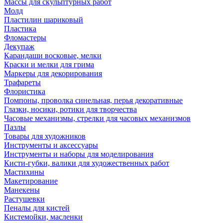
Массы для скульптурных работ
Молд
Пластилин шариковый
Пластика
Фломастеры
Декупаж
Карандаши восковые, мелки
Краски и мелки для грима
Маркеры для декорирования
Трафареты
Флористика
Помпоны, проволка синельная, перья декоративные
Глазки, носики, ротики для творчества
Часовые механизмы, стрелки для часовых механизмов
Пазлы
Товары для художников
Инструменты и аксессуары
Инструменты и наборы для моделирования
Кисти-губки, валики для художественных работ
Мастихины
Макетирование
Манекены
Растушевки
Пеналы для кистей
Кистемойки, масленки