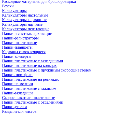
Расходные материалы для брошюровщика
Резаки
Калькуляторы
Калькуляторы настольные
Калькуляторы карманные
Калькуляторы научные
Калькуляторы печатающие
Папки и системы архивации
Папки-регистраторы
Папки пластиковые
Папки-планшеты
Карманы самоклеящиеся
Папки-конверты
Папки пластиковые с вкладышами
Папки пластиковые на кольцах
Папки пластиковые с пружиным скоросшивателем
Папки- портфели
Папки пластиковые на резинках
Папки на молнии
Папки пластиковые с зажимом
Папки-вкладыши
Скоросшиватели пластиковые
Папки пластиковые с отделениями
Папки-уголки
Разделители листов