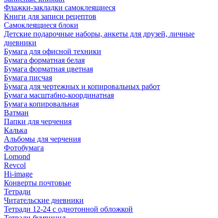
Флажки-закладки самоклеящиеся
Книги для записи рецептов
Самоклеящиеся блоки
Детские подарочные наборы, анкеты для друзей, личные
дневники
Бумага для офисной техники
Бумага форматная белая
Бумага форматная цветная
Бумага писчая
Бумага для чертежных и копировальных работ
Бумага масштабно-координатная
Бумага копировальная
Ватман
Папки для черчения
Калька
Альбомы для черчения
Фотобумага
Lomond
Revcol
Hi-image
Конверты почтовые
Тетради
Читательские дневники
Тетради 12-24 с однотонной обложкой
Тетради бумвинил