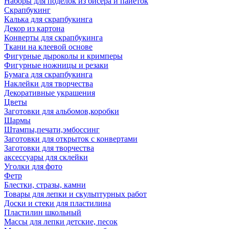
Наборы для поделок из бисера и пайеток
Скрапбукинг
Калька для скрапбукинга
Декор из картона
Конверты для скрапбукинга
Ткани на клеевой основе
Фигурные дыроколы и кримперы
Фигурные ножницы и резаки
Бумага для скрапбукинга
Наклейки для творчества
Декоративные украшения
Цветы
Заготовки для альбомов,коробки
Шармы
Штампы,печати,эмбоссинг
Заготовки для открыток с конвертами
Заготовки для творчества
аксессуары для склейки
Уголки для фото
Фетр
Блестки, стразы, камни
Товары для лепки и скульптурных работ
Доски и стеки для пластилина
Пластилин школьный
Массы для лепки детские, песок