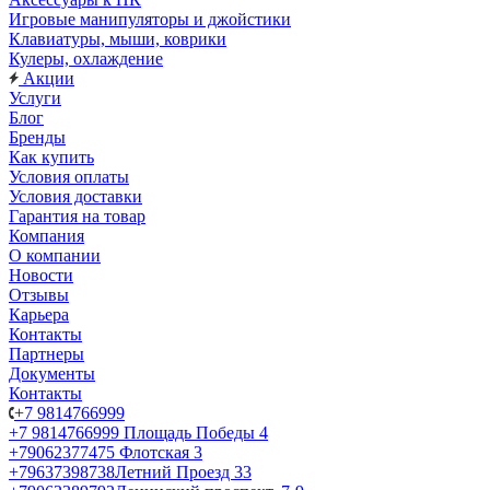
Игровые манипуляторы и джойстики
Клавиатуры, мыши, коврики
Кулеры, охлаждение
Акции
Услуги
Блог
Бренды
Как купить
Условия оплаты
Условия доставки
Гарантия на товар
Компания
О компании
Новости
Отзывы
Карьера
Контакты
Партнеры
Документы
Контакты
+7 9814766999
+7 9814766999
Площадь Победы 4
+79062377475
Флотская 3
+79637398738
Летний Проезд 33