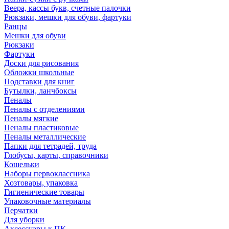
Веера, кассы букв, счетные палочки
Рюкзаки, мешки для обуви, фартуки
Ранцы
Мешки для обуви
Рюкзаки
Фартуки
Доски для рисования
Обложки школьные
Подставки для книг
Бутылки, ланчбоксы
Пеналы
Пеналы с отделениями
Пеналы мягкие
Пеналы пластиковые
Пеналы металлические
Папки для тетрадей, труда
Глобусы, карты, справочники
Кошельки
Наборы первоклассника
Хозтовары, упаковка
Гигиенические товары
Упаковочные материалы
Перчатки
Для уборки
Аксессуары к ПК