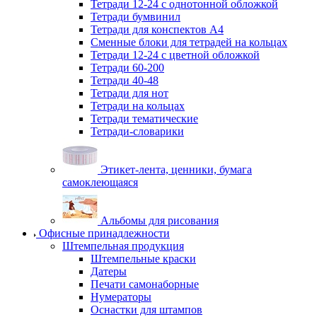
Тетради 12-24 с однотонной обложкой
Тетради бумвинил
Тетради для конспектов А4
Сменные блоки для тетрадей на кольцах
Тетради 12-24 с цветной обложкой
Тетради 60-200
Тетради 40-48
Тетради для нот
Тетради на кольцах
Тетради тематические
Тетради-словарики
Этикет-лента, ценники, бумага
самоклеющаяся
Альбомы для рисования
Офисные принадлежности
Штемпельная продукция
Штемпельные краски
Датеры
Печати самонаборные
Нумераторы
Оснастки для штампов