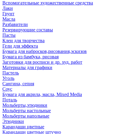
Вспомогательные художественные средства
Лаки
Грунт
Масла
Разбавители
Резервирующие составы
Пасты
Клеи для творчества
Гели для эффекта
Бумага для набросков,рисования,эскизов
Бумага из бамбука, рисовая
Заготовки для росписи и др. худ. работ
Материалы для графики
Пастель
Уголь
Сангина, сепия
Соус
Бумага для акрила, масла, Mixed Media
Поталь
Мольберты,этюдники
Мольберты настольные
Мольберты напольные
Этюдники
Карандаши цветные
Карандаши цветные штучно