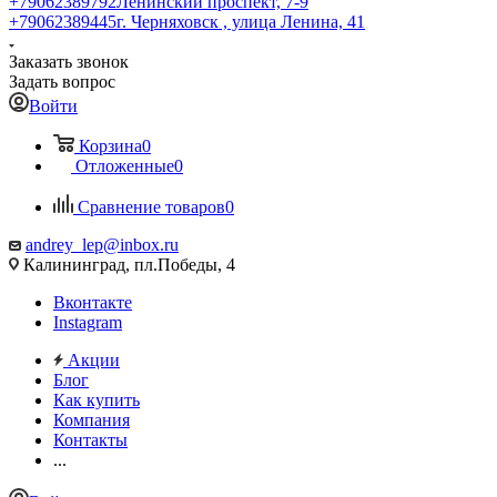
+79062389792
Ленинский проспект, 7-9
+79062389445
г. Черняховск , улица Ленина, 41
Заказать звонок
Задать вопрос
Войти
Корзина
0
Отложенные
0
Сравнение товаров
0
andrey_lep@inbox.ru
Калининград, пл.Победы, 4
Вконтакте
Instagram
Акции
Блог
Как купить
Компания
Контакты
...