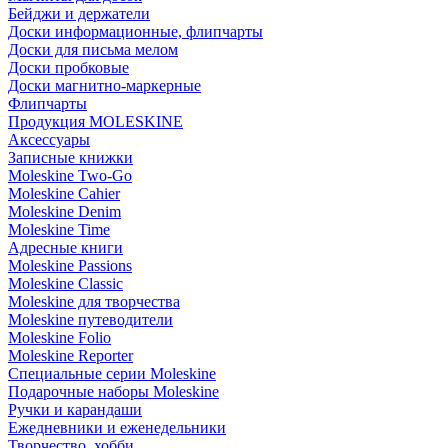
Бейджи и держатели
Доски информационные, флипчарты
Доски для письма мелом
Доски пробковые
Доски магнитно-маркерные
Флипчарты
Продукция MOLESKINE
Аксессуары
Записные книжки
Moleskine Two-Go
Moleskine Cahier
Moleskine Denim
Moleskine Time
Адресные книги
Moleskine Passions
Moleskine Classic
Moleskine для творчества
Moleskine путеводители
Moleskine Folio
Moleskine Reporter
Специальные серии Moleskine
Подарочные наборы Moleskine
Ручки и карандаши
Ежедневники и еженедельники
Творчество, хобби