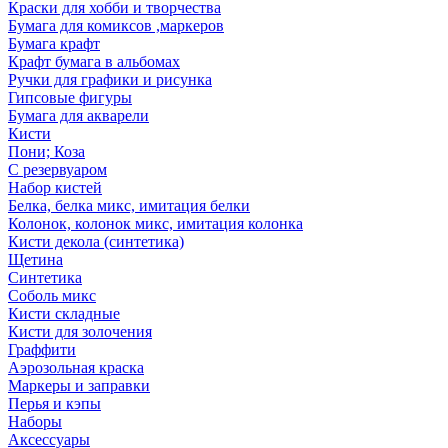
Краски для хобби и творчества
Бумага для комиксов ,маркеров
Бумага крафт
Крафт бумага в альбомах
Ручки для графики и рисунка
Гипсовые фигуры
Бумага для акварели
Кисти
Пони; Коза
С резервуаром
Набор кистей
Белка, белка микс, имитация белки
Колонок, колонок микс, имитация колонка
Кисти декола (синтетика)
Щетина
Синтетика
Соболь микс
Кисти складные
Кисти для золочения
Граффити
Аэрозольная краска
Маркеры и заправки
Перья и кэпы
Наборы
Аксессуары