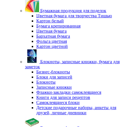
Бумажная продукция для поделок
Цветная бумага для творчества Тишью
Картон белый
Бумага крепированная
Цветная бумага
Бархатная бумага
Фольга цветная
Картон цветной
Блокноты, записные книжки, бумага для
заметок
Бизнес-блокноты
Блоки для записей
Блокноты
Записные книжки
Флажки-закладки самоклеящиеся
Книги для записи рецептов
Самоклеящиеся блоки
Детские подарочные наборы, анкеты для
друзей, личные дневники