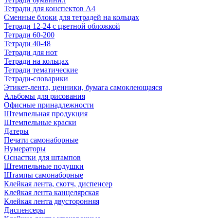
Тетради для конспектов А4
Сменные блоки для тетрадей на кольцах
Тетради 12-24 с цветной обложкой
Тетради 60-200
Тетради 40-48
Тетради для нот
Тетради на кольцах
Тетради тематические
Тетради-словарики
Этикет-лента, ценники, бумага самоклеющаяся
Альбомы для рисования
Офисные принадлежности
Штемпельная продукция
Штемпельные краски
Датеры
Печати самонаборные
Нумераторы
Оснастки для штампов
Штемпельные подушки
Штампы самонаборные
Клейкая лента, скотч, диспенсер
Клейкая лента канцелярская
Клейкая лента двусторонняя
Диспенсеры