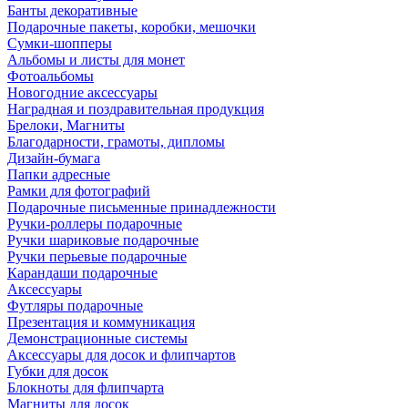
Банты декоративные
Подарочные пакеты, коробки, мешочки
Сумки-шопперы
Альбомы и листы для монет
Фотоальбомы
Новогодние аксессуары
Наградная и поздравительная продукция
Брелоки, Магниты
Благодарности, грамоты, дипломы
Дизайн-бумага
Папки адресные
Рамки для фотографий
Подарочные письменные принадлежности
Ручки-роллеры подарочные
Ручки шариковые подарочные
Ручки перьевые подарочные
Карандаши подарочные
Аксессуары
Футляры подарочные
Презентация и коммуникация
Демонстрационные системы
Аксессуары для досок и флипчартов
Губки для досок
Блокноты для флипчарта
Магниты для досок