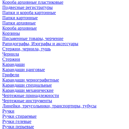
Короба архивные пластиковые
Подвесные регистратуры
Папки и короба картонные
Папки картонные
Папки архивные
Короба архивные
Корзины
Письменные товары, черчение
Рапидографы, Изографы и аксессуары
Стержни, чернила, тушь
Чернила
Стержни
Карандаши
Карандаши цанговые
Грифели
Карандаши чернографитные
Карандаши специальные
Карандаши механические
Чертежные принадлежности
Чертежные инструменты
Линейки, треугольники, транспортиры, тубусы
Ручки
Ручки стираемые
Ручки гелевые
Ручки перьевые