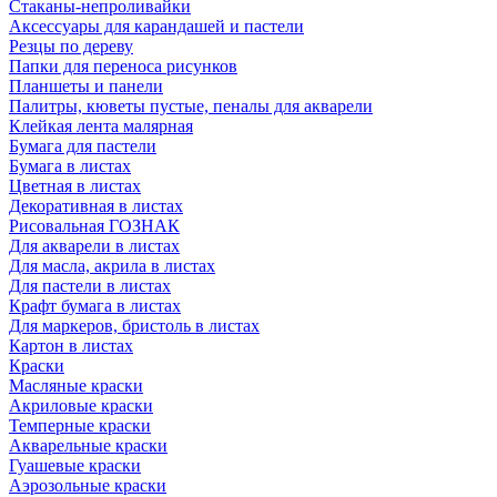
Стаканы-непроливайки
Аксессуары для карандашей и пастели
Резцы по дереву
Папки для переноса рисунков
Планшеты и панели
Палитры, кюветы пустые, пеналы для акварели
Клейкая лента малярная
Бумага для пастели
Бумага в листах
Цветная в листах
Декоративная в листах
Рисовальная ГОЗНАК
Для акварели в листах
Для масла, акрила в листах
Для пастели в листах
Крафт бумага в листах
Для маркеров, бристоль в листах
Картон в листах
Краски
Масляные краски
Акриловые краски
Темперные краски
Акварельные краски
Гуашевые краски
Аэрозольные краски