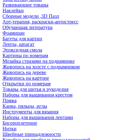
Развивающие товары
Наклейки
Сборные модели ,3D Пазл
Арт-терапия, раскраски-антистресс
Обучающая литература
Фоамиран
Багеты для картин
Ленты, шпагат
Эпоксидная смола
Картины по номерам
Мозайка стразами на подрамнике
Живопись на холсте с подрамником
Живопись на дереве
Живопись на картоне
Открытки по номерам
Товары для шитья и рукоделия
Наборы для вышивания крестом
Пряжа
Канва, пяльцы, иглы
Инструменты для вязания
Наборы для вышивания лентами
Бисероплетение
Нитки
Швейные принадлежности
Коробки для швейных принадлежностей