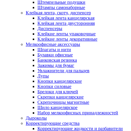
Штемпельные подушки
Штампы самонаборные
Клейкая лента, скотч, диспенсер
Клейкая лента канцелярская
Клейкая лента двусторонняя
Диспенсеры
Клейкие ленты упаковочные
Клейкие ленты декоративные
Мелкоофисные аксессуары
Шпагаты и нити
Булавки офисные
Банковская резинка
Зажимы для бумаг
Увлажнители для пальцев
Лупы
Кнопки канцелярские
Кнопки силовые
Брелоки для ключей
Скрепки канцелярские
Скрепочницы магнитные
Шило канцелярское
Набор мелкоофисных принадлежностей
Дыроколы
Корректирующие средства
Корректирующие жидкости и разбавители