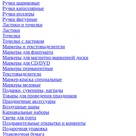
Ручки шариковые
Ручки капиллярные
Ручки-роллеры
Ручки фигурные
Ластики и точилки
Ластики
Точилки
Точилки с ластиком
Маркеры и текстовыделители
Маркеры для флипчарта
Маркеры для магнитно-маркерной доски
Маркеры для CD/DVD
Маркеры перманентные
Текстовыделители
Маркер-краска специальные
Маркеры меловые
Подарки, сувениры, награды
Товары для проведения праздников
Праздничные аксессуары
Воздушные шары
Карнавальные наборы
Свечи для торта
Поздравительные открытки и конверты
Подарочная упаковка
Упаковочная бумага