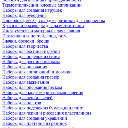
Термоаппликации, клеевые аппликации
Наборы для создания игрушек
Наборы для рукоделия
Проволока, леска, спандекс, резинки для творчества
Красители и маркеры для разметки ткани
Инструменты и материалы для валяния
Наклейки для ногтей, лица, тату.
Значки, брелоки, броши
Наборы для творчества
Наборы для росписи изделий
Наборы для поделок из гипса
Наборы для росписи витража
Наборы для рисования
Наборы для аппликаций и мозаики
Наборы для создания гравюр
Наборы для выжигания
Наборы для рисования песком
Наборы для парфюмерии и мыловарения
Наборы для лепки свечей
Наборы для опытов
Наборы для поделок из бумаги,квиллинг
Наборы для лепки и рисования пластилином
Наборы для создания украшений
Наборы для плетения из резинок