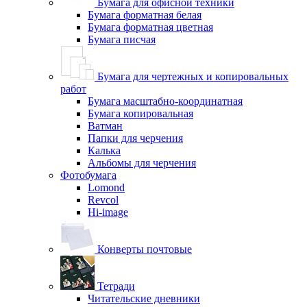
Бумага для офисной техники
Бумага форматная белая
Бумага форматная цветная
Бумага писчая
Бумага для чертежных и копировальных
работ
Бумага масштабно-координатная
Бумага копировальная
Ватман
Папки для черчения
Калька
Альбомы для черчения
Фотобумага
Lomond
Revcol
Hi-image
Конверты почтовые
Тетради
Читательские дневники