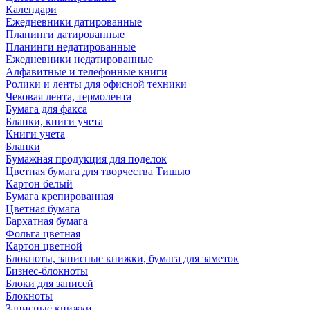
Календари
Ежедневники датированные
Планинги датированные
Планинги недатированные
Ежедневники недатированные
Алфавитные и телефонные книги
Ролики и ленты для офисной техники
Чековая лента, термолента
Бумага для факса
Бланки, книги учета
Книги учета
Бланки
Бумажная продукция для поделок
Цветная бумага для творчества Тишью
Картон белый
Бумага крепированная
Цветная бумага
Бархатная бумага
Фольга цветная
Картон цветной
Блокноты, записные книжки, бумага для заметок
Бизнес-блокноты
Блоки для записей
Блокноты
Записные книжки