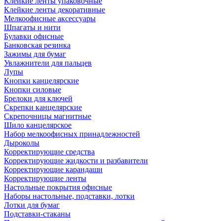
Клейкие ленты упаковочные
Клейкие ленты декоративные
Мелкоофисные аксессуары
Шпагаты и нити
Булавки офисные
Банковская резинка
Зажимы для бумаг
Увлажнители для пальцев
Лупы
Кнопки канцелярские
Кнопки силовые
Брелоки для ключей
Скрепки канцелярские
Скрепочницы магнитные
Шило канцелярское
Набор мелкоофисных принадлежностей
Дыроколы
Корректирующие средства
Корректирующие жидкости и разбавители
Корректирующие карандаши
Корректирующие ленты
Настольные покрытия офисные
Наборы настольные, подставки, лотки
Лотки для бумаг
Подставки-стаканы