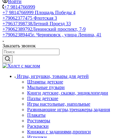
Войти
+7 9814766999
+7 9814766999
Площадь Победы 4
+79062377475
Флотская 3
+79637398738
Летний Проезд 33
+79062389792
Ленинский проспект, 7-9
+79062389445
г. Черняховск , улица Ленина, 41
Заказать звонок
Игры, игрушки, товары для детей
Штампы детские
Мыльные пузыри
Книги детские, сказки, энциклопедии
Пазлы детские
Игры настольные, напольные
Развивающие игры,тренажеры,задания
Плакаты
Ростомеры
Раскраски
Книжки с заданиями,прописи
Игрушки