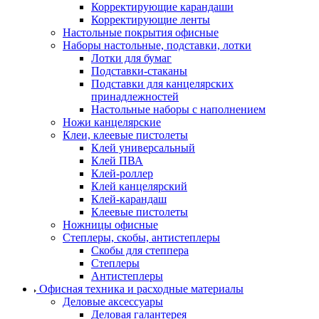
Корректирующие карандаши
Корректирующие ленты
Настольные покрытия офисные
Наборы настольные, подставки, лотки
Лотки для бумаг
Подставки-стаканы
Подставки для канцелярских
принадлежностей
Настольные наборы с наполнением
Ножи канцелярские
Клеи, клеевые пистолеты
Клей универсальный
Клей ПВА
Клей-роллер
Клей канцелярский
Клей-карандаш
Клеевые пистолеты
Ножницы офисные
Степлеры, скобы, антистеплеры
Скобы для степпера
Степлеры
Антистеплеры
Офисная техника и расходные материалы
Деловые аксессуары
Деловая галантерея