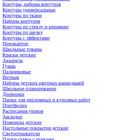
Контуры, наборы контуров
Контуры универсальные
Контуры по ткани
Наборы контуров
Контуры по стеклу и керамике
Контуры по шелку
Контуры с эффектами
Пенокартон
Школьные товары
Краски детские
Акварель
Гуашь
Пальчиковые
Витраж
Наборы детских цветных карандашей
Школьное планирование
Дневники
Папки для дипломных и курсовых работ
Портфолио
Расписания уроков
Закладки
Ножницы детские
Настольные покрытия детские
Светоотражатели
Папки-сумки с ручками