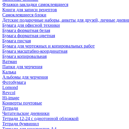
Флажки-закладки самоклеящиеся
Книги для записи рецептов
Самоклеящиеся блоки
Детские подарочные наборы, анкеты для друзей, личные днев
Бумага для офисной техники
Бумага форматная белая
Бумага форматная цветная
Бумага писчая
Бумага для чертежных и копировальных работ
Бумага масштабно-координатная
Бумага копировальная
Ватман
Папки для черчения
Калька
Альбомы для черчения
Фотобумага
Lomond
Revcol
Hi-image
Конверты почтовые
Тетради
Читательские дневники
Тетради 12-24 с однотонной обложкой
Тетради бумвинил
Тетради для конспектов А4