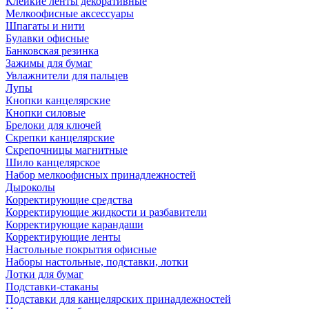
Клейкие ленты декоративные
Мелкоофисные аксессуары
Шпагаты и нити
Булавки офисные
Банковская резинка
Зажимы для бумаг
Увлажнители для пальцев
Лупы
Кнопки канцелярские
Кнопки силовые
Брелоки для ключей
Скрепки канцелярские
Скрепочницы магнитные
Шило канцелярское
Набор мелкоофисных принадлежностей
Дыроколы
Корректирующие средства
Корректирующие жидкости и разбавители
Корректирующие карандаши
Корректирующие ленты
Настольные покрытия офисные
Наборы настольные, подставки, лотки
Лотки для бумаг
Подставки-стаканы
Подставки для канцелярских принадлежностей