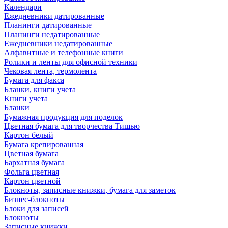
Календари
Ежедневники датированные
Планинги датированные
Планинги недатированные
Ежедневники недатированные
Алфавитные и телефонные книги
Ролики и ленты для офисной техники
Чековая лента, термолента
Бумага для факса
Бланки, книги учета
Книги учета
Бланки
Бумажная продукция для поделок
Цветная бумага для творчества Тишью
Картон белый
Бумага крепированная
Цветная бумага
Бархатная бумага
Фольга цветная
Картон цветной
Блокноты, записные книжки, бумага для заметок
Бизнес-блокноты
Блоки для записей
Блокноты
Записные книжки