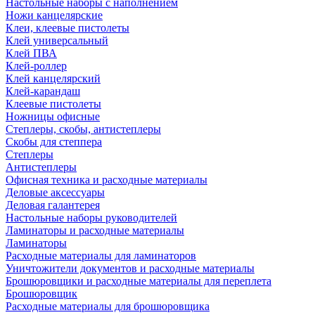
Настольные наборы с наполнением
Ножи канцелярские
Клеи, клеевые пистолеты
Клей универсальный
Клей ПВА
Клей-роллер
Клей канцелярский
Клей-карандаш
Клеевые пистолеты
Ножницы офисные
Степлеры, скобы, антистеплеры
Скобы для степпера
Степлеры
Антистеплеры
Офисная техника и расходные материалы
Деловые аксессуары
Деловая галантерея
Настольные наборы руководителей
Ламинаторы и расходные материалы
Ламинаторы
Расходные материалы для ламинаторов
Уничтожители документов и расходные материалы
Брошюровщики и расходные материалы для переплета
Брошюровщик
Расходные материалы для брошюровщика