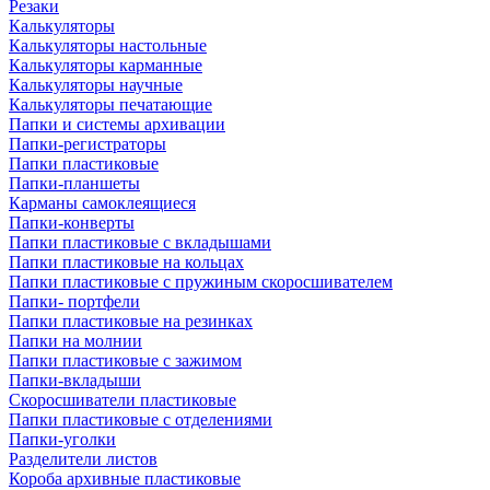
Резаки
Калькуляторы
Калькуляторы настольные
Калькуляторы карманные
Калькуляторы научные
Калькуляторы печатающие
Папки и системы архивации
Папки-регистраторы
Папки пластиковые
Папки-планшеты
Карманы самоклеящиеся
Папки-конверты
Папки пластиковые с вкладышами
Папки пластиковые на кольцах
Папки пластиковые с пружиным скоросшивателем
Папки- портфели
Папки пластиковые на резинках
Папки на молнии
Папки пластиковые с зажимом
Папки-вкладыши
Скоросшиватели пластиковые
Папки пластиковые с отделениями
Папки-уголки
Разделители листов
Короба архивные пластиковые