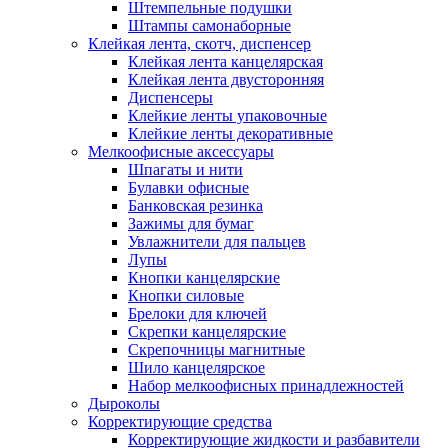
Штемпельные подушки
Штампы самонаборные
Клейкая лента, скотч, диспенсер
Клейкая лента канцелярская
Клейкая лента двусторонняя
Диспенсеры
Клейкие ленты упаковочные
Клейкие ленты декоративные
Мелкоофисные аксессуары
Шпагаты и нити
Булавки офисные
Банковская резинка
Зажимы для бумаг
Увлажнители для пальцев
Лупы
Кнопки канцелярские
Кнопки силовые
Брелоки для ключей
Скрепки канцелярские
Скрепочницы магнитные
Шило канцелярское
Набор мелкоофисных принадлежностей
Дыроколы
Корректирующие средства
Корректирующие жидкости и разбавители