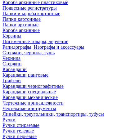
Короба архивные пластиковые
Подвесные регистратуры
Папки и короба картонные
Папки картонные
Папки архивные
Короба архивные
Корзины
Письменные товары, черчение
Рапидографы, Изографы и аксессуары
Стержни, чернила, тушь
Чернила
Стержни
Карандаши
Карандаши цанговые
Грифели
Карандаши чернографитные
Карандаши специальные
Карандаши механические
Чертежные принадлежности
Чертежные инструменты
Линейки, треугольники, транспортиры, тубусы
Ручки
Ручки стираемые
Ручки гелевые
Ручки перьевые