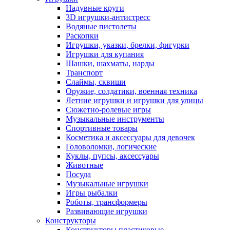
Надувные круги
3D игрушки-антистресс
Водяные пистолеты
Раскопки
Игрушки, указки, брелки, фигурки
Игрушки для купания
Шашки, шахматы, нарды
Транспорт
Слаймы, сквиши
Оружие, солдатики, военная техника
Летние игрушки и игрушки для улицы
Сюжетно-ролевые игры
Музыкальные инструменты
Спортивные товары
Косметика и аксессуары для девочек
Головоломки, логические
Куклы, пупсы, аксессуары
Животные
Посуда
Музыкальные игрушки
Игры рыбалки
Роботы, трансформеры
Развивающие игрушки
Конструкторы
Конструкторы пластиковые