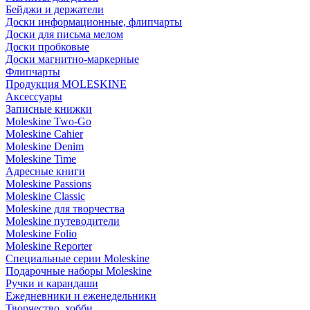
Бейджи и держатели
Доски информационные, флипчарты
Доски для письма мелом
Доски пробковые
Доски магнитно-маркерные
Флипчарты
Продукция MOLESKINE
Аксессуары
Записные книжки
Moleskine Two-Go
Moleskine Cahier
Moleskine Denim
Moleskine Time
Адресные книги
Moleskine Passions
Moleskine Classic
Moleskine для творчества
Moleskine путеводители
Moleskine Folio
Moleskine Reporter
Специальные серии Moleskine
Подарочные наборы Moleskine
Ручки и карандаши
Ежедневники и еженедельники
Творчество, хобби