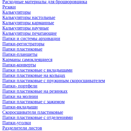
Расходные материалы для брошюровщика
Резаки
Калькуляторы
Калькуляторы настольные
Калькуляторы карманные
Калькуляторы научные
Калькуляторы печатающие
Папки и системы архивации
Папки-регистраторы
Папки пластиковые
Папки-планшеты
Карманы самоклеящиеся
Папки-конверты
Папки пластиковые с вкладышами
Папки пластиковые на кольцах
Папки пластиковые с пружиным скоросшивателем
Папки- портфели
Папки пластиковые на резинках
Папки на молнии
Папки пластиковые с зажимом
Папки-вкладыши
Скоросшиватели пластиковые
Папки пластиковые с отделениями
Папки-уголки
Разделители листов