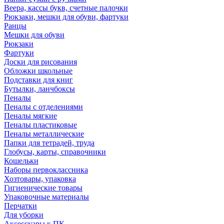
Веера, кассы букв, счетные палочки
Рюкзаки, мешки для обуви, фартуки
Ранцы
Мешки для обуви
Рюкзаки
Фартуки
Доски для рисования
Обложки школьные
Подставки для книг
Бутылки, ланчбоксы
Пеналы
Пеналы с отделениями
Пеналы мягкие
Пеналы пластиковые
Пеналы металлические
Папки для тетрадей, труда
Глобусы, карты, справочники
Кошельки
Наборы первоклассника
Хозтовары, упаковка
Гигиенические товары
Упаковочные материалы
Перчатки
Для уборки
Аксессуары к ПК