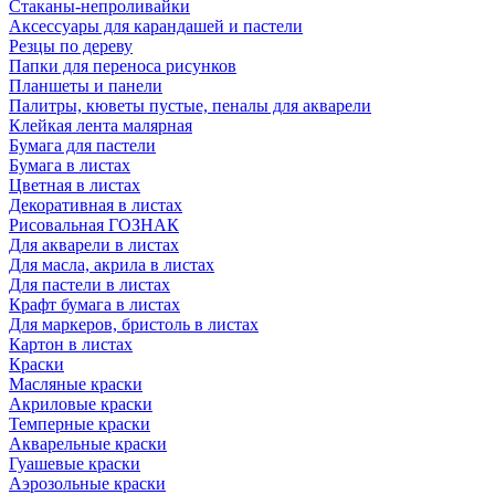
Стаканы-непроливайки
Аксессуары для карандашей и пастели
Резцы по дереву
Папки для переноса рисунков
Планшеты и панели
Палитры, кюветы пустые, пеналы для акварели
Клейкая лента малярная
Бумага для пастели
Бумага в листах
Цветная в листах
Декоративная в листах
Рисовальная ГОЗНАК
Для акварели в листах
Для масла, акрила в листах
Для пастели в листах
Крафт бумага в листах
Для маркеров, бристоль в листах
Картон в листах
Краски
Масляные краски
Акриловые краски
Темперные краски
Акварельные краски
Гуашевые краски
Аэрозольные краски