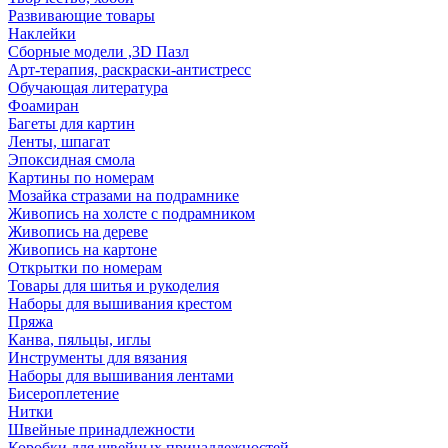
Развивающие товары
Наклейки
Сборные модели ,3D Пазл
Арт-терапия, раскраски-антистресс
Обучающая литература
Фоамиран
Багеты для картин
Ленты, шпагат
Эпоксидная смола
Картины по номерам
Мозайка стразами на подрамнике
Живопись на холсте с подрамником
Живопись на дереве
Живопись на картоне
Открытки по номерам
Товары для шитья и рукоделия
Наборы для вышивания крестом
Пряжа
Канва, пяльцы, иглы
Инструменты для вязания
Наборы для вышивания лентами
Бисероплетение
Нитки
Швейные принадлежности
Коробки для швейных принадлежностей