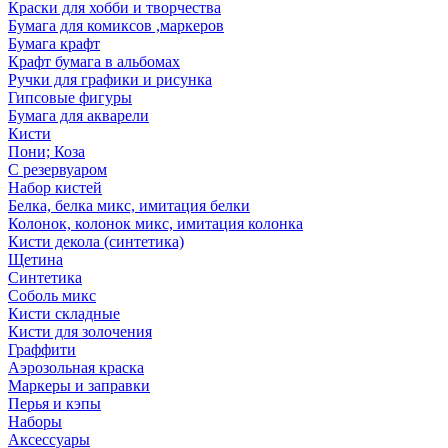
Краски для хобби и творчества
Бумага для комиксов ,маркеров
Бумага крафт
Крафт бумага в альбомах
Ручки для графики и рисунка
Гипсовые фигуры
Бумага для акварели
Кисти
Пони; Коза
С резервуаром
Набор кистей
Белка, белка микс, имитация белки
Колонок, колонок микс, имитация колонка
Кисти декола (синтетика)
Щетина
Синтетика
Соболь микс
Кисти складные
Кисти для золочения
Граффити
Аэрозольная краска
Маркеры и заправки
Перья и кэпы
Наборы
Аксессуары