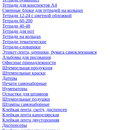
Тетради для конспектов А4
Сменные блоки для тетрадей на кольцах
Тетради 12-24 с цветной обложкой
Тетради 60-200
Тетради 40-48
Тетради для нот
Тетради на кольцах
Тетради тематические
Тетради-словарики
Этикет-лента, ценники, бумага самоклеющаяся
Альбомы для рисования
Офисные принадлежности
Штемпельная продукция
Штемпельные краски
Датеры
Печати самонаборные
Нумераторы
Оснастки для штампов
Штемпельные подушки
Штампы самонаборные
Клейкая лента, скотч, диспенсер
Клейкая лента канцелярская
Клейкая лента двусторонняя
Диспенсеры