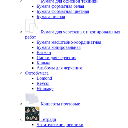
Бумага для офисной техники
Бумага форматная белая
Бумага форматная цветная
Бумага писчая
Бумага для чертежных и копировальных
работ
Бумага масштабно-координатная
Бумага копировальная
Ватман
Папки для черчения
Калька
Альбомы для черчения
Фотобумага
Lomond
Revcol
Hi-image
Конверты почтовые
Тетради
Читательские дневники