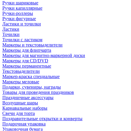
Ручки шариковые
Ручки капиллярные
Ручки-роллеры
Ручки фигурные
Ластики и точилки
Ластики
Точилки
Точилки с ластиком
Маркеры и текстовыделители
Маркеры для флипчарта
Маркеры для магнитно-маркерной доски
Маркеры для CD/DVD
Маркеры перманентные
Текстовыделители
Маркер-краска специальные
Маркеры меловые
Подарки, сувениры, награды
Товары для проведения праздников
Праздничные аксессуары
Воздушные шары
Карнавальные наборы
Свечи для торта
Поздравительные открытки и конверты
Подарочная упаковка
Упаковочная бумага