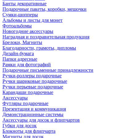
Банты декоративные
Подарочные пакеты, коробки, мешочки
Сумки-шопперы
Альбомы и листы для монет
Фотоальбомы
Новогодние аксессуары
Наградная и поздравительная продукция
Брелоки, Магниты
Благодарности, грамоты, дипломы
Дизайн-бумага
Папки адресные
Рамки для фотографий
Подарочные письменные принадлежности
Ручки-роллеры подарочные
Ручки шариковые подарочные
Ручки перьевые подарочные
Карандаши подарочные
Аксессуары
Футляры подарочные
Презентация и коммуникация
Демонстрационные системы
Аксессуары для досок и флипчартов
Губки для досок
Блокноты для флипчарта
Магниты для досок