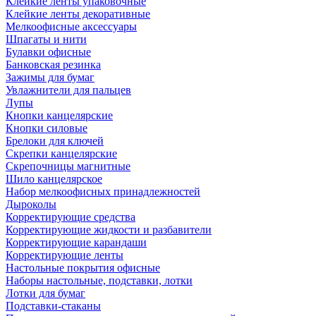
Клейкие ленты упаковочные
Клейкие ленты декоративные
Мелкоофисные аксессуары
Шпагаты и нити
Булавки офисные
Банковская резинка
Зажимы для бумаг
Увлажнители для пальцев
Лупы
Кнопки канцелярские
Кнопки силовые
Брелоки для ключей
Скрепки канцелярские
Скрепочницы магнитные
Шило канцелярское
Набор мелкоофисных принадлежностей
Дыроколы
Корректирующие средства
Корректирующие жидкости и разбавители
Корректирующие карандаши
Корректирующие ленты
Настольные покрытия офисные
Наборы настольные, подставки, лотки
Лотки для бумаг
Подставки-стаканы