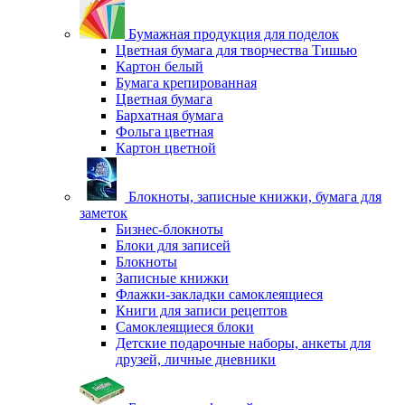
Бумажная продукция для поделок
Цветная бумага для творчества Тишью
Картон белый
Бумага крепированная
Цветная бумага
Бархатная бумага
Фольга цветная
Картон цветной
Блокноты, записные книжки, бумага для
заметок
Бизнес-блокноты
Блоки для записей
Блокноты
Записные книжки
Флажки-закладки самоклеящиеся
Книги для записи рецептов
Самоклеящиеся блоки
Детские подарочные наборы, анкеты для
друзей, личные дневники