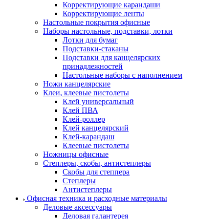
Корректирующие карандаши
Корректирующие ленты
Настольные покрытия офисные
Наборы настольные, подставки, лотки
Лотки для бумаг
Подставки-стаканы
Подставки для канцелярских
принадлежностей
Настольные наборы с наполнением
Ножи канцелярские
Клеи, клеевые пистолеты
Клей универсальный
Клей ПВА
Клей-роллер
Клей канцелярский
Клей-карандаш
Клеевые пистолеты
Ножницы офисные
Степлеры, скобы, антистеплеры
Скобы для степпера
Степлеры
Антистеплеры
Офисная техника и расходные материалы
Деловые аксессуары
Деловая галантерея