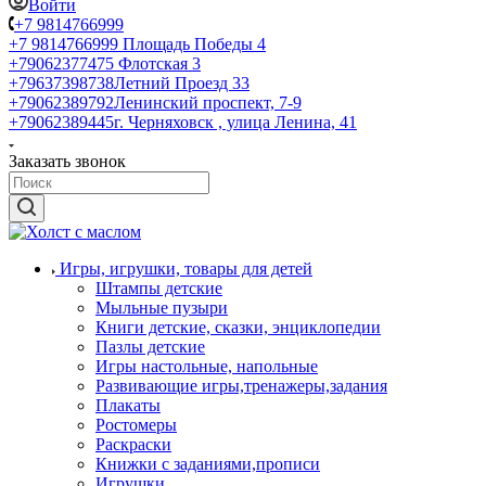
Войти
+7 9814766999
+7 9814766999
Площадь Победы 4
+79062377475
Флотская 3
+79637398738
Летний Проезд 33
+79062389792
Ленинский проспект, 7-9
+79062389445
г. Черняховск , улица Ленина, 41
Заказать звонок
Игры, игрушки, товары для детей
Штампы детские
Мыльные пузыри
Книги детские, сказки, энциклопедии
Пазлы детские
Игры настольные, напольные
Развивающие игры,тренажеры,задания
Плакаты
Ростомеры
Раскраски
Книжки с заданиями,прописи
Игрушки