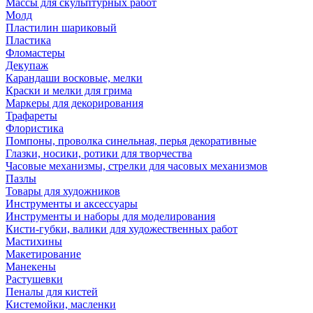
Массы для скульптурных работ
Молд
Пластилин шариковый
Пластика
Фломастеры
Декупаж
Карандаши восковые, мелки
Краски и мелки для грима
Маркеры для декорирования
Трафареты
Флористика
Помпоны, проволка синельная, перья декоративные
Глазки, носики, ротики для творчества
Часовые механизмы, стрелки для часовых механизмов
Пазлы
Товары для художников
Инструменты и аксессуары
Инструменты и наборы для моделирования
Кисти-губки, валики для художественных работ
Мастихины
Макетирование
Манекены
Растушевки
Пеналы для кистей
Кистемойки, масленки