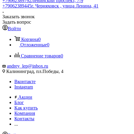
+79062389792
Ленинский проспект, 7-9
+79062389445
г. Черняховск , улица Ленина, 41
Заказать звонок
Задать вопрос
Войти
Корзина
0
Отложенные
0
Сравнение товаров
0
andrey_lep@inbox.ru
Калининград, пл.Победы, 4
Вконтакте
Instagram
Акции
Блог
Как купить
Компания
Контакты
...