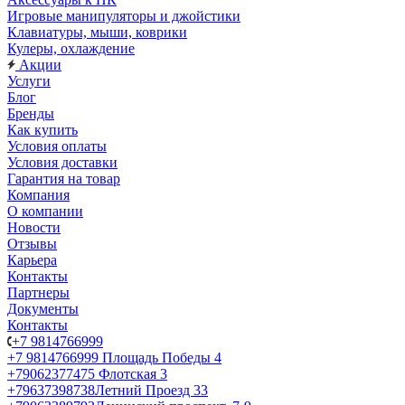
Игровые манипуляторы и джойстики
Клавиатуры, мыши, коврики
Кулеры, охлаждение
Акции
Услуги
Блог
Бренды
Как купить
Условия оплаты
Условия доставки
Гарантия на товар
Компания
О компании
Новости
Отзывы
Карьера
Контакты
Партнеры
Документы
Контакты
+7 9814766999
+7 9814766999
Площадь Победы 4
+79062377475
Флотская 3
+79637398738
Летний Проезд 33