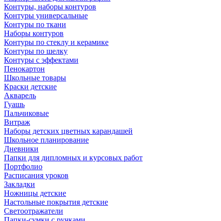
Контуры, наборы контуров
Контуры универсальные
Контуры по ткани
Наборы контуров
Контуры по стеклу и керамике
Контуры по шелку
Контуры с эффектами
Пенокартон
Школьные товары
Краски детские
Акварель
Гуашь
Пальчиковые
Витраж
Наборы детских цветных карандашей
Школьное планирование
Дневники
Папки для дипломных и курсовых работ
Портфолио
Расписания уроков
Закладки
Ножницы детские
Настольные покрытия детские
Светоотражатели
Папки-сумки с ручками