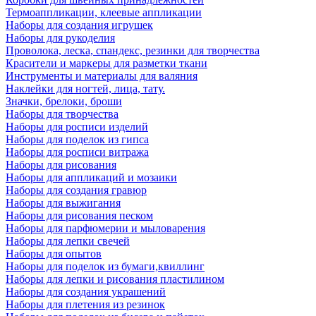
Термоаппликации, клеевые аппликации
Наборы для создания игрушек
Наборы для рукоделия
Проволока, леска, спандекс, резинки для творчества
Красители и маркеры для разметки ткани
Инструменты и материалы для валяния
Наклейки для ногтей, лица, тату.
Значки, брелоки, броши
Наборы для творчества
Наборы для росписи изделий
Наборы для поделок из гипса
Наборы для росписи витража
Наборы для рисования
Наборы для аппликаций и мозаики
Наборы для создания гравюр
Наборы для выжигания
Наборы для рисования песком
Наборы для парфюмерии и мыловарения
Наборы для лепки свечей
Наборы для опытов
Наборы для поделок из бумаги,квиллинг
Наборы для лепки и рисования пластилином
Наборы для создания украшений
Наборы для плетения из резинок