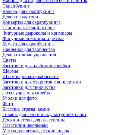
Наборы для поделок из бисера и пайеток
Скрапбукинг
Калька для скрапбукинга
Декор из картона
Конверты для скрапбукинга
Ткани на клеевой основе
Фигурные дыроколы и кримперы
Фигурные ножницы и резаки
Бумага для скрапбукинга
Наклейки для творчества
Декоративные украшения
Цветы
Заготовки для альбомов,коробки
Шармы
Штампы,печати,эмбоссинг
Заготовки для открыток с конвертами
Заготовки для творчества
аксессуары для склейки
Уголки для фото
Фетр
Блестки, стразы, камни
Товары для лепки и скульптурных работ
Доски и стеки для пластилина
Пластилин школьный
Массы для лепки детские, песок