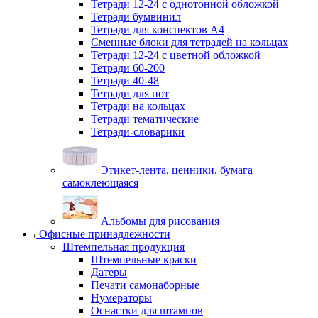
Тетради 12-24 с однотонной обложкой
Тетради бумвинил
Тетради для конспектов А4
Сменные блоки для тетрадей на кольцах
Тетради 12-24 с цветной обложкой
Тетради 60-200
Тетради 40-48
Тетради для нот
Тетради на кольцах
Тетради тематические
Тетради-словарики
Этикет-лента, ценники, бумага
самоклеющаяся
Альбомы для рисования
Офисные принадлежности
Штемпельная продукция
Штемпельные краски
Датеры
Печати самонаборные
Нумераторы
Оснастки для штампов