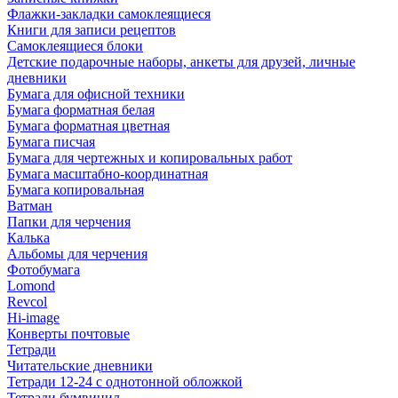
Флажки-закладки самоклеящиеся
Книги для записи рецептов
Самоклеящиеся блоки
Детские подарочные наборы, анкеты для друзей, личные
дневники
Бумага для офисной техники
Бумага форматная белая
Бумага форматная цветная
Бумага писчая
Бумага для чертежных и копировальных работ
Бумага масштабно-координатная
Бумага копировальная
Ватман
Папки для черчения
Калька
Альбомы для черчения
Фотобумага
Lomond
Revcol
Hi-image
Конверты почтовые
Тетради
Читательские дневники
Тетради 12-24 с однотонной обложкой
Тетради бумвинил