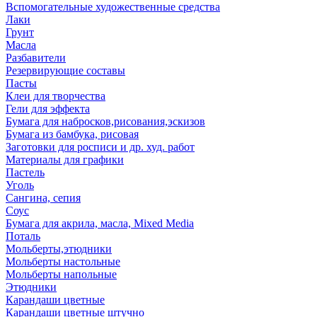
Вспомогательные художественные средства
Лаки
Грунт
Масла
Разбавители
Резервирующие составы
Пасты
Клеи для творчества
Гели для эффекта
Бумага для набросков,рисования,эскизов
Бумага из бамбука, рисовая
Заготовки для росписи и др. худ. работ
Материалы для графики
Пастель
Уголь
Сангина, сепия
Соус
Бумага для акрила, масла, Mixed Media
Поталь
Мольберты,этюдники
Мольберты настольные
Мольберты напольные
Этюдники
Карандаши цветные
Карандаши цветные штучно