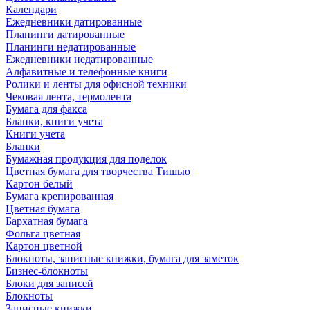
Календари
Ежедневники датированные
Планинги датированные
Планинги недатированные
Ежедневники недатированные
Алфавитные и телефонные книги
Ролики и ленты для офисной техники
Чековая лента, термолента
Бумага для факса
Бланки, книги учета
Книги учета
Бланки
Бумажная продукция для поделок
Цветная бумага для творчества Тишью
Картон белый
Бумага крепированная
Цветная бумага
Бархатная бумага
Фольга цветная
Картон цветной
Блокноты, записные книжки, бумага для заметок
Бизнес-блокноты
Блоки для записей
Блокноты
Записные книжки