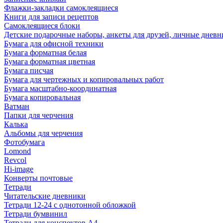
Флажки-закладки самоклеящиеся
Книги для записи рецептов
Самоклеящиеся блоки
Детские подарочные наборы, анкеты для друзей, личные днев
Бумага для офисной техники
Бумага форматная белая
Бумага форматная цветная
Бумага писчая
Бумага для чертежных и копировальных работ
Бумага масштабно-координатная
Бумага копировальная
Ватман
Папки для черчения
Калька
Альбомы для черчения
Фотобумага
Lomond
Revcol
Hi-image
Конверты почтовые
Тетради
Читательские дневники
Тетради 12-24 с однотонной обложкой
Тетради бумвинил
Тетради для конспектов А4