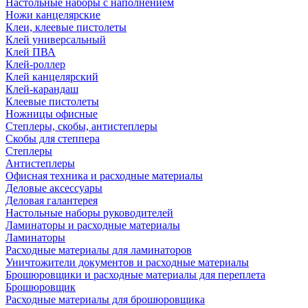
Настольные наборы с наполнением
Ножи канцелярские
Клеи, клеевые пистолеты
Клей универсальный
Клей ПВА
Клей-роллер
Клей канцелярский
Клей-карандаш
Клеевые пистолеты
Ножницы офисные
Степлеры, скобы, антистеплеры
Скобы для степпера
Степлеры
Антистеплеры
Офисная техника и расходные материалы
Деловые аксессуары
Деловая галантерея
Настольные наборы руководителей
Ламинаторы и расходные материалы
Ламинаторы
Расходные материалы для ламинаторов
Уничтожители документов и расходные материалы
Брошюровщики и расходные материалы для переплета
Брошюровщик
Расходные материалы для брошюровщика