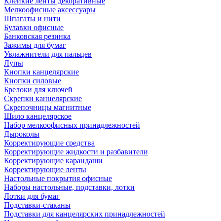
Клейкие ленты декоративные
Мелкоофисные аксессуары
Шпагаты и нити
Булавки офисные
Банковская резинка
Зажимы для бумаг
Увлажнители для пальцев
Лупы
Кнопки канцелярские
Кнопки силовые
Брелоки для ключей
Скрепки канцелярские
Скрепочницы магнитные
Шило канцелярское
Набор мелкоофисных принадлежностей
Дыроколы
Корректирующие средства
Корректирующие жидкости и разбавители
Корректирующие карандаши
Корректирующие ленты
Настольные покрытия офисные
Наборы настольные, подставки, лотки
Лотки для бумаг
Подставки-стаканы
Подставки для канцелярских принадлежностей