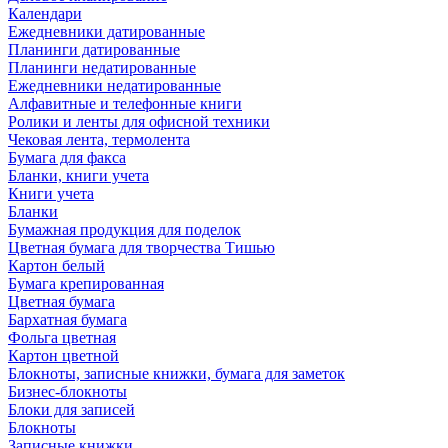
Календари
Ежедневники датированные
Планинги датированные
Планинги недатированные
Ежедневники недатированные
Алфавитные и телефонные книги
Ролики и ленты для офисной техники
Чековая лента, термолента
Бумага для факса
Бланки, книги учета
Книги учета
Бланки
Бумажная продукция для поделок
Цветная бумага для творчества Тишью
Картон белый
Бумага крепированная
Цветная бумага
Бархатная бумага
Фольга цветная
Картон цветной
Блокноты, записные книжки, бумага для заметок
Бизнес-блокноты
Блоки для записей
Блокноты
Записные книжки