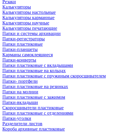
Резаки
Калькуляторы
Калькуляторы настольные
Калькуляторы карманные
Калькуляторы научные
Калькуляторы печатающие
Папки и системы архивации
Папки-регистраторы
Папки пластиковые
Папки-планшеты
Карманы самоклеящиеся
Папки-конверты
Папки пластиковые с вкладышами
Папки пластиковые на кольцах
Папки пластиковые с пружиным скоросшивателем
Папки- портфели
Папки пластиковые на резинках
Папки на молнии
Папки пластиковые с зажимом
Папки-вкладыши
Скоросшиватели пластиковые
Папки пластиковые с отделениями
Папки-уголки
Разделители листов
Короба архивные пластиковые