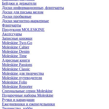
Бейджи и держатели
Доски информационные, флипчарты
Доски для письма мелом
Доски пробковые
Доски магнитно-маркерные
Флипчарты
Продукция MOLESKINE
Аксессуары
Записные книжки
Moleskine Two-Go
Moleskine Cahier
Moleskine Denim
Moleskine Time
Адресные книги
Moleskine Passions
Moleskine Classic
Moleskine для творчества
Moleskine путеводители
Moleskine Folio
Moleskine Reporter
Специальные серии Moleskine
Подарочные наборы Moleskine
Ручки и карандаши
Ежедневники и еженедельники
Творчество, хобби