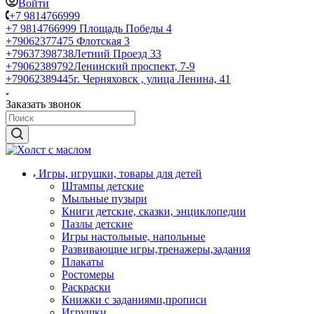
Войти
+7 9814766999
+7 9814766999
Площадь Победы 4
+79062377475
Флотская 3
+79637398738
Летний Проезд 33
+79062389792
Ленинский проспект, 7-9
+79062389445
г. Черняховск , улица Ленина, 41
Заказать звонок
Игры, игрушки, товары для детей
Штампы детские
Мыльные пузыри
Книги детские, сказки, энциклопедии
Пазлы детские
Игры настольные, напольные
Развивающие игры,тренажеры,задания
Плакаты
Ростомеры
Раскраски
Книжки с заданиями,прописи
Игрушки