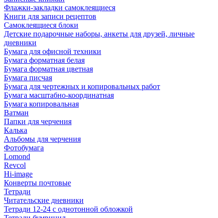
Флажки-закладки самоклеящиеся
Книги для записи рецептов
Самоклеящиеся блоки
Детские подарочные наборы, анкеты для друзей, личные
дневники
Бумага для офисной техники
Бумага форматная белая
Бумага форматная цветная
Бумага писчая
Бумага для чертежных и копировальных работ
Бумага масштабно-координатная
Бумага копировальная
Ватман
Папки для черчения
Калька
Альбомы для черчения
Фотобумага
Lomond
Revcol
Hi-image
Конверты почтовые
Тетради
Читательские дневники
Тетради 12-24 с однотонной обложкой
Тетради бумвинил