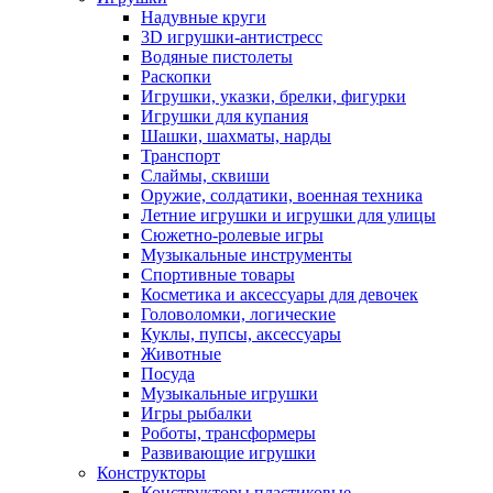
Надувные круги
3D игрушки-антистресс
Водяные пистолеты
Раскопки
Игрушки, указки, брелки, фигурки
Игрушки для купания
Шашки, шахматы, нарды
Транспорт
Слаймы, сквиши
Оружие, солдатики, военная техника
Летние игрушки и игрушки для улицы
Сюжетно-ролевые игры
Музыкальные инструменты
Спортивные товары
Косметика и аксессуары для девочек
Головоломки, логические
Куклы, пупсы, аксессуары
Животные
Посуда
Музыкальные игрушки
Игры рыбалки
Роботы, трансформеры
Развивающие игрушки
Конструкторы
Конструкторы пластиковые