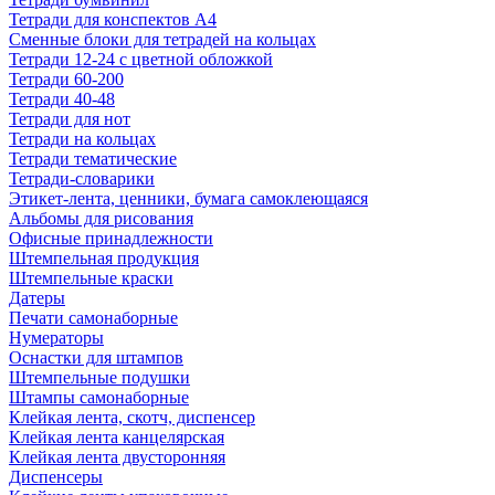
Тетради для конспектов А4
Сменные блоки для тетрадей на кольцах
Тетради 12-24 с цветной обложкой
Тетради 60-200
Тетради 40-48
Тетради для нот
Тетради на кольцах
Тетради тематические
Тетради-словарики
Этикет-лента, ценники, бумага самоклеющаяся
Альбомы для рисования
Офисные принадлежности
Штемпельная продукция
Штемпельные краски
Датеры
Печати самонаборные
Нумераторы
Оснастки для штампов
Штемпельные подушки
Штампы самонаборные
Клейкая лента, скотч, диспенсер
Клейкая лента канцелярская
Клейкая лента двусторонняя
Диспенсеры