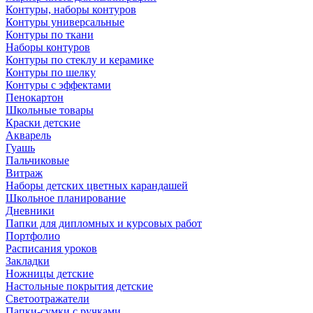
Контуры, наборы контуров
Контуры универсальные
Контуры по ткани
Наборы контуров
Контуры по стеклу и керамике
Контуры по шелку
Контуры с эффектами
Пенокартон
Школьные товары
Краски детские
Акварель
Гуашь
Пальчиковые
Витраж
Наборы детских цветных карандашей
Школьное планирование
Дневники
Папки для дипломных и курсовых работ
Портфолио
Расписания уроков
Закладки
Ножницы детские
Настольные покрытия детские
Светоотражатели
Папки-сумки с ручками