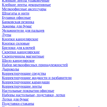
Клейкие ленты упаковочные
Клейкие ленты декоративные
Мелкоофисные аксессуары
Шпагаты и нити
Булавки офисные
Банковская резинка
Зажимы для бумаг
Увлажнители для пальцев
Лупы
Кнопки канцелярские
Кнопки силовые
Брелоки для ключей
Скрепки канцелярские
Скрепочницы магнитные
Шило канцелярское
Набор мелкоофисных принадлежностей
Дыроколы
Корректирующие средства
Корректирующие жидкости и разбавители
Корректирующие карандаши
Корректирующие ленты
Настольные покрытия офисные
Наборы настольные, подставки, лотки
Лотки для бумаг
Подставки-стаканы