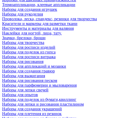
Термоаппликации, клеевые аппликации
Наборы для создания игрушек
Наборы для рукоделия
Проволока, леска, спандекс, резинки для творчества
Красители и маркеры для разметки ткани
Инструменты и материалы для валяния
Наклейки для ногтей, лица, тату.
Значки, брелоки, броши
Наборы для творчества
Наборы для росписи изделий
Наборы для поделок из гипса
Наборы для росписи витража
Наборы для рисования
Наборы для аппликаций и мозаики
Наборы для создания гравюр
Наборы для выжигания
Наборы для рисования песком
Наборы для парфюмерии и мыловарения
Наборы для лепки свечей
Наборы для опытов
Наборы для поделок из бумаги,квиллинг
Наборы для лепки и рисования пластилином
Наборы для создания украшений
Наборы для плетения из резинок