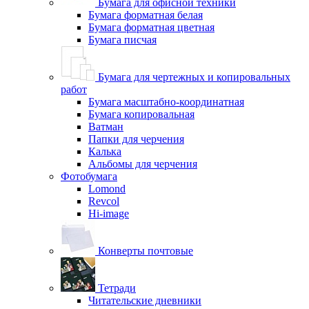
Бумага для офисной техники
Бумага форматная белая
Бумага форматная цветная
Бумага писчая
Бумага для чертежных и копировальных
работ
Бумага масштабно-координатная
Бумага копировальная
Ватман
Папки для черчения
Калька
Альбомы для черчения
Фотобумага
Lomond
Revcol
Hi-image
Конверты почтовые
Тетради
Читательские дневники