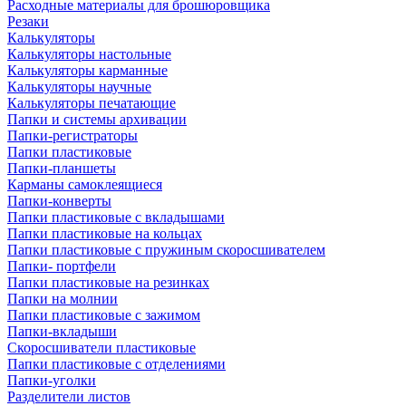
Расходные материалы для брошюровщика
Резаки
Калькуляторы
Калькуляторы настольные
Калькуляторы карманные
Калькуляторы научные
Калькуляторы печатающие
Папки и системы архивации
Папки-регистраторы
Папки пластиковые
Папки-планшеты
Карманы самоклеящиеся
Папки-конверты
Папки пластиковые с вкладышами
Папки пластиковые на кольцах
Папки пластиковые с пружиным скоросшивателем
Папки- портфели
Папки пластиковые на резинках
Папки на молнии
Папки пластиковые с зажимом
Папки-вкладыши
Скоросшиватели пластиковые
Папки пластиковые с отделениями
Папки-уголки
Разделители листов