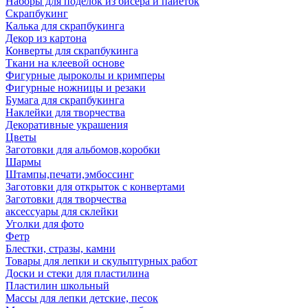
Наборы для поделок из бисера и пайеток
Скрапбукинг
Калька для скрапбукинга
Декор из картона
Конверты для скрапбукинга
Ткани на клеевой основе
Фигурные дыроколы и кримперы
Фигурные ножницы и резаки
Бумага для скрапбукинга
Наклейки для творчества
Декоративные украшения
Цветы
Заготовки для альбомов,коробки
Шармы
Штампы,печати,эмбоссинг
Заготовки для открыток с конвертами
Заготовки для творчества
аксессуары для склейки
Уголки для фото
Фетр
Блестки, стразы, камни
Товары для лепки и скульптурных работ
Доски и стеки для пластилина
Пластилин школьный
Массы для лепки детские, песок