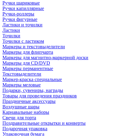
Ручки шариковые
Ручки капиллярные
Ручки-роллеры
Ручки фигурные
Ластики и точилки
Ластики
Точилки
Точилки с ластиком
Маркеры и текстовыделители
Маркеры для флипчарта
Маркеры для магнитно-маркерной доски
Маркеры для CD/DVD
Маркеры перманентные
Текстовыделители
Маркер-краска специальные
Маркеры меловые
Подарки, сувениры, награды
Товары для проведения праздников
Праздничные аксессуары
Воздушные шары
Карнавальные наборы
Свечи для торта
Поздравительные открытки и конверты
Подарочная упаковка
Упаковочная бумага