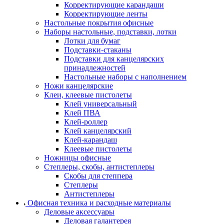
Корректирующие карандаши
Корректирующие ленты
Настольные покрытия офисные
Наборы настольные, подставки, лотки
Лотки для бумаг
Подставки-стаканы
Подставки для канцелярских
принадлежностей
Настольные наборы с наполнением
Ножи канцелярские
Клеи, клеевые пистолеты
Клей универсальный
Клей ПВА
Клей-роллер
Клей канцелярский
Клей-карандаш
Клеевые пистолеты
Ножницы офисные
Степлеры, скобы, антистеплеры
Скобы для степпера
Степлеры
Антистеплеры
Офисная техника и расходные материалы
Деловые аксессуары
Деловая галантерея