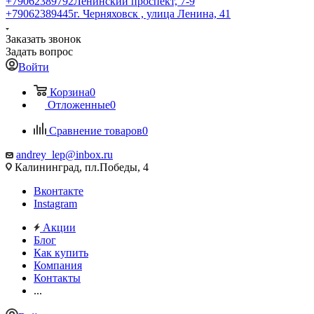
+79062389792
Ленинский проспект, 7-9
+79062389445
г. Черняховск , улица Ленина, 41
Заказать звонок
Задать вопрос
Войти
Корзина
0
Отложенные
0
Сравнение товаров
0
andrey_lep@inbox.ru
Калининград, пл.Победы, 4
Вконтакте
Instagram
Акции
Блог
Как купить
Компания
Контакты
...