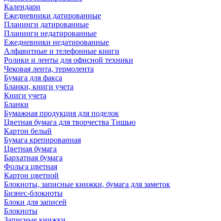
Календари
Ежедневники датированные
Планинги датированные
Планинги недатированные
Ежедневники недатированные
Алфавитные и телефонные книги
Ролики и ленты для офисной техники
Чековая лента, термолента
Бумага для факса
Бланки, книги учета
Книги учета
Бланки
Бумажная продукция для поделок
Цветная бумага для творчества Тишью
Картон белый
Бумага крепированная
Цветная бумага
Бархатная бумага
Фольга цветная
Картон цветной
Блокноты, записные книжки, бумага для заметок
Бизнес-блокноты
Блоки для записей
Блокноты
Записные книжки