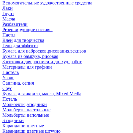
Вспомогательные художественные средства
Лаки
Грунт
Масла
Разбавители
Резервирующие составы
Пасты
Клеи для творчества
Гели для эффекта
Бумага для набросков,рисования,эскизов
Бумага из бамбука, рисовая
Заготовки для росписи и др. худ. работ
Материалы для графики
Пастель
Уголь
Сангина, сепия
Соус
Бумага для акрила, масла, Mixed Media
Поталь
Мольберты,этюдники
Мольберты настольные
Мольберты напольные
Этюдники
Карандаши цветные
Карандаши цветные штучно