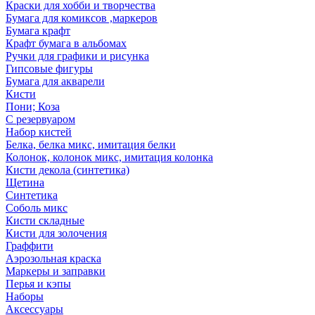
Краски для хобби и творчества
Бумага для комиксов ,маркеров
Бумага крафт
Крафт бумага в альбомах
Ручки для графики и рисунка
Гипсовые фигуры
Бумага для акварели
Кисти
Пони; Коза
С резервуаром
Набор кистей
Белка, белка микс, имитация белки
Колонок, колонок микс, имитация колонка
Кисти декола (синтетика)
Щетина
Синтетика
Соболь микс
Кисти складные
Кисти для золочения
Граффити
Аэрозольная краска
Маркеры и заправки
Перья и кэпы
Наборы
Аксессуары