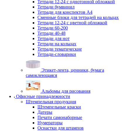
Тетради 12-24 с однотонной обложкой
Тетради бумвинил
Тетради для конспектов А4
Сменные блоки для тетрадей на кольцах
Тетради 12-24 с цветной обложкой
Тетради 60-200
Тетради 40-48
Тетради для нот
Тетради на кольцах
Тетради тематические
Тетради-словарики
Этикет-лента, ценники, бумага
самоклеющаяся
Альбомы для рисования
Офисные принадлежности
Штемпельная продукция
Штемпельные краски
Датеры
Печати самонаборные
Нумераторы
Оснастки для штампов