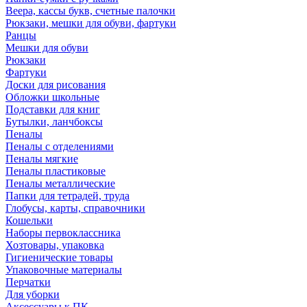
Веера, кассы букв, счетные палочки
Рюкзаки, мешки для обуви, фартуки
Ранцы
Мешки для обуви
Рюкзаки
Фартуки
Доски для рисования
Обложки школьные
Подставки для книг
Бутылки, ланчбоксы
Пеналы
Пеналы с отделениями
Пеналы мягкие
Пеналы пластиковые
Пеналы металлические
Папки для тетрадей, труда
Глобусы, карты, справочники
Кошельки
Наборы первоклассника
Хозтовары, упаковка
Гигиенические товары
Упаковочные материалы
Перчатки
Для уборки
Аксессуары к ПК