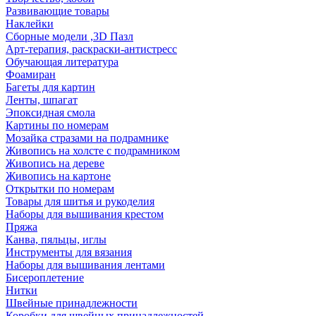
Развивающие товары
Наклейки
Сборные модели ,3D Пазл
Арт-терапия, раскраски-антистресс
Обучающая литература
Фоамиран
Багеты для картин
Ленты, шпагат
Эпоксидная смола
Картины по номерам
Мозайка стразами на подрамнике
Живопись на холсте с подрамником
Живопись на дереве
Живопись на картоне
Открытки по номерам
Товары для шитья и рукоделия
Наборы для вышивания крестом
Пряжа
Канва, пяльцы, иглы
Инструменты для вязания
Наборы для вышивания лентами
Бисероплетение
Нитки
Швейные принадлежности
Коробки для швейных принадлежностей