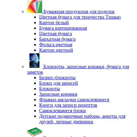
Бумажная продукция для поделок
Цветная бумага для творчества Тишью
Картон белый
Бумага крепированная
Цветная бумага
Бархатная бумага
Фольга цветная
Картон цветной
Блокноты, записные книжки, бумага для
заметок
Бизнес-блокноты
Блоки для записей
Блокноты
Записные книжки
Флажки-закладки самоклеящиеся
Книги для записи рецептов
Самоклеящиеся блоки
Детские подарочные наборы, анкеты для
друзей, личные дневники