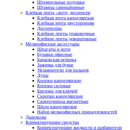
Штемпельные подушки
Штампы самонаборные
Клейкая лента, скотч, диспенсер
Клейкая лента канцелярская
Клейкая лента двусторонняя
Диспенсеры
Клейкие ленты упаковочные
Клейкие ленты декоративные
Мелкоофисные аксессуары
Шпагаты и нити
Булавки офисные
Банковская резинка
Зажимы для бумаг
Увлажнители для пальцев
Лупы
Кнопки канцелярские
Кнопки силовые
Брелоки для ключей
Скрепки канцелярские
Скрепочницы магнитные
Шило канцелярское
Набор мелкоофисных принадлежностей
Дыроколы
Корректирующие средства
Корректирующие жидкости и разбавители