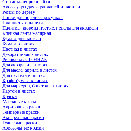
Стаканы-непроливайки
Аксессуары для карандашей и пастели
Резцы по дереву
Папки для переноса рисунков
Планшеты и панели
Палитры, кюветы пустые, пеналы для акварели
Клейкая лента малярная
Бумага для пастели
Бумага в листах
Цветная в листах
Декоративная в листах
Рисовальная ГОЗНАК
Для акварели в листах
Для масла, акрила в листах
Для пастели в листах
Крафт бумага в листах
Для маркеров, бристоль в листах
Картон в листах
Краски
Масляные краски
Акриловые краски
Темперные краски
Акварельные краски
Гуашевые краски
Аэрозольные краски