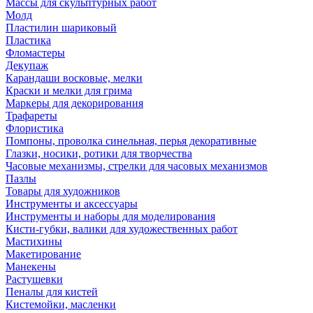
Массы для скульптурных работ
Молд
Пластилин шариковый
Пластика
Фломастеры
Декупаж
Карандаши восковые, мелки
Краски и мелки для грима
Маркеры для декорирования
Трафареты
Флористика
Помпоны, проволка синельная, перья декоративные
Глазки, носики, ротики для творчества
Часовые механизмы, стрелки для часовых механизмов
Пазлы
Товары для художников
Инструменты и аксессуары
Инструменты и наборы для моделирования
Кисти-губки, валики для художественных работ
Мастихины
Макетирование
Манекены
Растушевки
Пеналы для кистей
Кистемойки, масленки