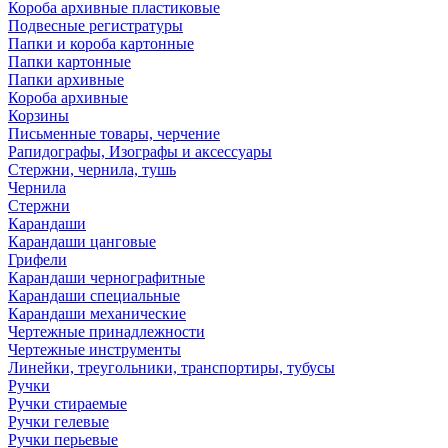
Короба архивные пластиковые
Подвесные регистратуры
Папки и короба картонные
Папки картонные
Папки архивные
Короба архивные
Корзины
Письменные товары, черчение
Рапидографы, Изографы и аксессуары
Стержни, чернила, тушь
Чернила
Стержни
Карандаши
Карандаши цанговые
Грифели
Карандаши чернографитные
Карандаши специальные
Карандаши механические
Чертежные принадлежности
Чертежные инструменты
Линейки, треугольники, транспортиры, тубусы
Ручки
Ручки стираемые
Ручки гелевые
Ручки перьевые