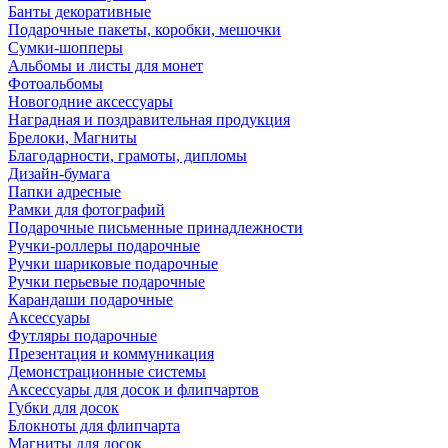
Банты декоративные
Подарочные пакеты, коробки, мешочки
Сумки-шопперы
Альбомы и листы для монет
Фотоальбомы
Новогодние аксессуары
Наградная и поздравительная продукция
Брелоки, Магниты
Благодарности, грамоты, дипломы
Дизайн-бумага
Папки адресные
Рамки для фотографий
Подарочные письменные принадлежности
Ручки-роллеры подарочные
Ручки шариковые подарочные
Ручки перьевые подарочные
Карандаши подарочные
Аксессуары
Футляры подарочные
Презентация и коммуникация
Демонстрационные системы
Аксессуары для досок и флипчартов
Губки для досок
Блокноты для флипчарта
Магниты для досок