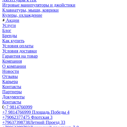
Игровые манипуляторы и джойстики
Клавиатуры, мыши, коврики
Кулеры, охлаждение
Акции
Услуги
Блог
Бренды
Как купить
Условия оплаты
Условия доставки
Гарантия на товар
Компания
О компании
Новости
Отзывы
Карьера
Контакты
Партнеры
Документы
Контакты
+7 9814766999
+7 9814766999
Площадь Победы 4
+79062377475
Флотская 3
+79637398738
Летний Проезд 33