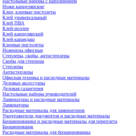
Настольные наборы с наполнением
Ножи канцелярские
Клеи, клеевые пистолеты
Клей универсальный
Клей ПВА
Клей-роллер
Клей канцелярский
Клей-карандаш
Клеевые пистолеты
Ножницы офисные
Степлеры, скобы, антистеплеры
Скобы для степпера
Степлеры
Антистеплеры
Офисная техника и расходные материалы
Деловые аксессуары
Деловая галантерея
Настольные наборы руководителей
Ламинаторы и расходные материалы
Ламинаторы
Расходные материалы для ламинаторов
Уничтожители документов и расходные материалы
Брошюровщики и расходные материалы для переплета
Брошюровщик
Расходные материалы для брошюровщика