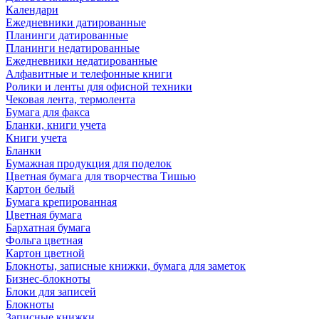
Календари
Ежедневники датированные
Планинги датированные
Планинги недатированные
Ежедневники недатированные
Алфавитные и телефонные книги
Ролики и ленты для офисной техники
Чековая лента, термолента
Бумага для факса
Бланки, книги учета
Книги учета
Бланки
Бумажная продукция для поделок
Цветная бумага для творчества Тишью
Картон белый
Бумага крепированная
Цветная бумага
Бархатная бумага
Фольга цветная
Картон цветной
Блокноты, записные книжки, бумага для заметок
Бизнес-блокноты
Блоки для записей
Блокноты
Записные книжки