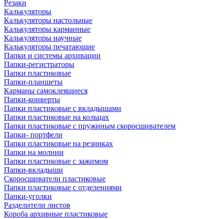
Резаки
Калькуляторы
Калькуляторы настольные
Калькуляторы карманные
Калькуляторы научные
Калькуляторы печатающие
Папки и системы архивации
Папки-регистраторы
Папки пластиковые
Папки-планшеты
Карманы самоклеящиеся
Папки-конверты
Папки пластиковые с вкладышами
Папки пластиковые на кольцах
Папки пластиковые с пружиным скоросшивателем
Папки- портфели
Папки пластиковые на резинках
Папки на молнии
Папки пластиковые с зажимом
Папки-вкладыши
Скоросшиватели пластиковые
Папки пластиковые с отделениями
Папки-уголки
Разделители листов
Короба архивные пластиковые