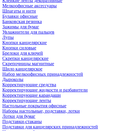
Клейкие ленты декоративные
Мелкоофисные аксессуары
Шпагаты и нити
Булавки офисные
Банковская резинка
Зажимы для бумаг
Увлажнители для пальцев
Лупы
Кнопки канцелярские
Кнопки силовые
Брелоки для ключей
Скрепки канцелярские
Скрепочницы магнитные
Шило канцелярское
Набор мелкоофисных принадлежностей
Дыроколы
Корректирующие средства
Корректирующие жидкости и разбавители
Корректирующие карандаши
Корректирующие ленты
Настольные покрытия офисные
Наборы настольные, подставки, лотки
Лотки для бумаг
Подставки-стаканы
Подставки для канцелярских принадлежностей