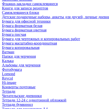
Флажки-закладки самоклеящиеся
Книги для записи рецептов
Самоклеящиеся блоки
Детские подарочные наборы, анкеты для друзей, личные днев
Бумага для офисной техники
Бумага форматная белая
Бумага форматная цветная
Бумага писчая
Бумага для чертежных и копировальных работ
Бумага масштабно-координатная
Бумага копировальная
Ватман
Папки для черчения
Калька
Альбомы для черчения
Фотобумага
Lomond
Revcol
Hi-image
Конверты почтовые
Тетради
Читательские дневники
Тетради 12-24 с однотонной обложкой
Тетради бумвинил
Тетради для конспектов А4