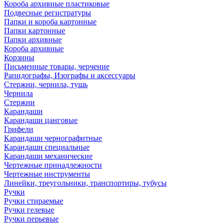
Короба архивные пластиковые
Подвесные регистратуры
Папки и короба картонные
Папки картонные
Папки архивные
Короба архивные
Корзины
Письменные товары, черчение
Рапидографы, Изографы и аксессуары
Стержни, чернила, тушь
Чернила
Стержни
Карандаши
Карандаши цанговые
Грифели
Карандаши чернографитные
Карандаши специальные
Карандаши механические
Чертежные принадлежности
Чертежные инструменты
Линейки, треугольники, транспортиры, тубусы
Ручки
Ручки стираемые
Ручки гелевые
Ручки перьевые