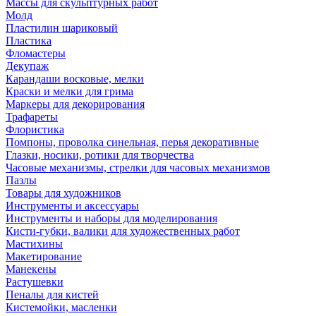
Массы для скульптурных работ
Молд
Пластилин шариковый
Пластика
Фломастеры
Декупаж
Карандаши восковые, мелки
Краски и мелки для грима
Маркеры для декорирования
Трафареты
Флористика
Помпоны, проволка синельная, перья декоративные
Глазки, носики, ротики для творчества
Часовые механизмы, стрелки для часовых механизмов
Пазлы
Товары для художников
Инструменты и аксессуары
Инструменты и наборы для моделирования
Кисти-губки, валики для художественных работ
Мастихины
Макетирование
Манекены
Растушевки
Пеналы для кистей
Кистемойки, масленки