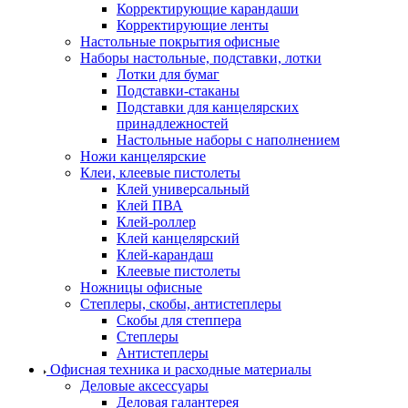
Корректирующие карандаши
Корректирующие ленты
Настольные покрытия офисные
Наборы настольные, подставки, лотки
Лотки для бумаг
Подставки-стаканы
Подставки для канцелярских
принадлежностей
Настольные наборы с наполнением
Ножи канцелярские
Клеи, клеевые пистолеты
Клей универсальный
Клей ПВА
Клей-роллер
Клей канцелярский
Клей-карандаш
Клеевые пистолеты
Ножницы офисные
Степлеры, скобы, антистеплеры
Скобы для степпера
Степлеры
Антистеплеры
Офисная техника и расходные материалы
Деловые аксессуары
Деловая галантерея