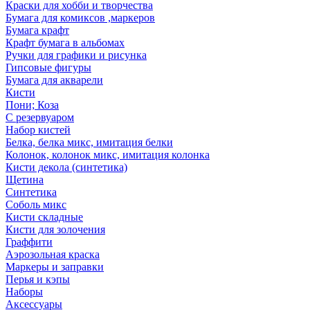
Краски для хобби и творчества
Бумага для комиксов ,маркеров
Бумага крафт
Крафт бумага в альбомах
Ручки для графики и рисунка
Гипсовые фигуры
Бумага для акварели
Кисти
Пони; Коза
С резервуаром
Набор кистей
Белка, белка микс, имитация белки
Колонок, колонок микс, имитация колонка
Кисти декола (синтетика)
Щетина
Синтетика
Соболь микс
Кисти складные
Кисти для золочения
Граффити
Аэрозольная краска
Маркеры и заправки
Перья и кэпы
Наборы
Аксессуары