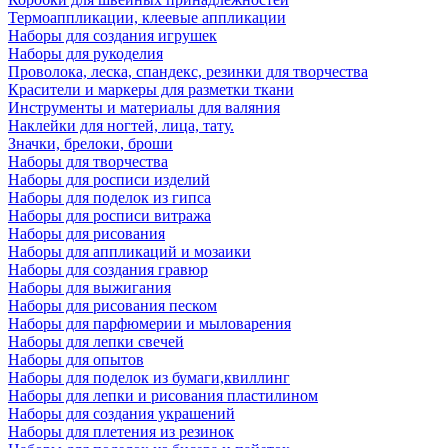
Термоаппликации, клеевые аппликации
Наборы для создания игрушек
Наборы для рукоделия
Проволока, леска, спандекс, резинки для творчества
Красители и маркеры для разметки ткани
Инструменты и материалы для валяния
Наклейки для ногтей, лица, тату.
Значки, брелоки, броши
Наборы для творчества
Наборы для росписи изделий
Наборы для поделок из гипса
Наборы для росписи витража
Наборы для рисования
Наборы для аппликаций и мозаики
Наборы для создания гравюр
Наборы для выжигания
Наборы для рисования песком
Наборы для парфюмерии и мыловарения
Наборы для лепки свечей
Наборы для опытов
Наборы для поделок из бумаги,квиллинг
Наборы для лепки и рисования пластилином
Наборы для создания украшений
Наборы для плетения из резинок