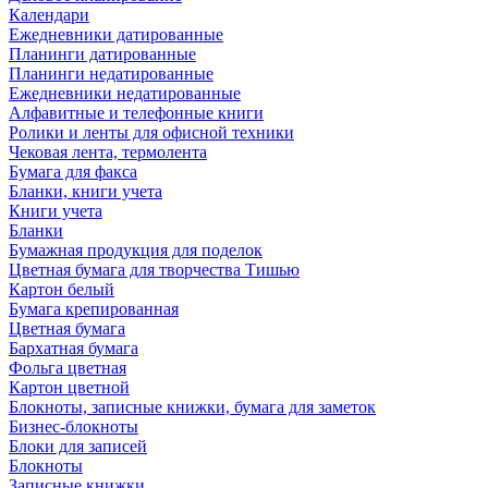
Календари
Ежедневники датированные
Планинги датированные
Планинги недатированные
Ежедневники недатированные
Алфавитные и телефонные книги
Ролики и ленты для офисной техники
Чековая лента, термолента
Бумага для факса
Бланки, книги учета
Книги учета
Бланки
Бумажная продукция для поделок
Цветная бумага для творчества Тишью
Картон белый
Бумага крепированная
Цветная бумага
Бархатная бумага
Фольга цветная
Картон цветной
Блокноты, записные книжки, бумага для заметок
Бизнес-блокноты
Блоки для записей
Блокноты
Записные книжки