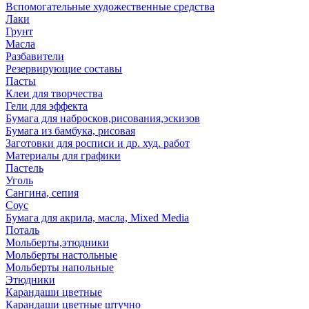
Вспомогательные художественные средства
Лаки
Грунт
Масла
Разбавители
Резервирующие составы
Пасты
Клеи для творчества
Гели для эффекта
Бумага для набросков,рисования,эскизов
Бумага из бамбука, рисовая
Заготовки для росписи и др. худ. работ
Материалы для графики
Пастель
Уголь
Сангина, сепия
Соус
Бумага для акрила, масла, Mixed Media
Поталь
Мольберты,этюдники
Мольберты настольные
Мольберты напольные
Этюдники
Карандаши цветные
Карандаши цветные штучно