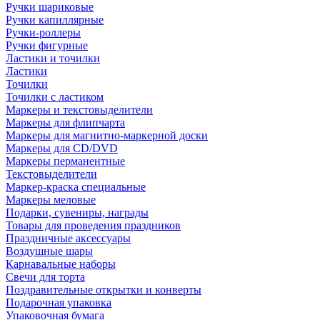
Ручки шариковые
Ручки капиллярные
Ручки-роллеры
Ручки фигурные
Ластики и точилки
Ластики
Точилки
Точилки с ластиком
Маркеры и текстовыделители
Маркеры для флипчарта
Маркеры для магнитно-маркерной доски
Маркеры для CD/DVD
Маркеры перманентные
Текстовыделители
Маркер-краска специальные
Маркеры меловые
Подарки, сувениры, награды
Товары для проведения праздников
Праздничные аксессуары
Воздушные шары
Карнавальные наборы
Свечи для торта
Поздравительные открытки и конверты
Подарочная упаковка
Упаковочная бумага