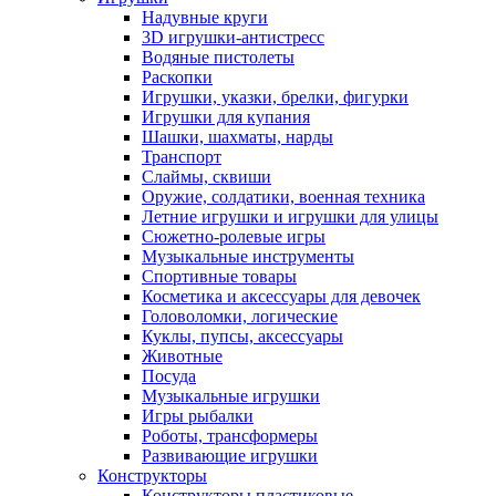
Надувные круги
3D игрушки-антистресс
Водяные пистолеты
Раскопки
Игрушки, указки, брелки, фигурки
Игрушки для купания
Шашки, шахматы, нарды
Транспорт
Слаймы, сквиши
Оружие, солдатики, военная техника
Летние игрушки и игрушки для улицы
Сюжетно-ролевые игры
Музыкальные инструменты
Спортивные товары
Косметика и аксессуары для девочек
Головоломки, логические
Куклы, пупсы, аксессуары
Животные
Посуда
Музыкальные игрушки
Игры рыбалки
Роботы, трансформеры
Развивающие игрушки
Конструкторы
Конструкторы пластиковые