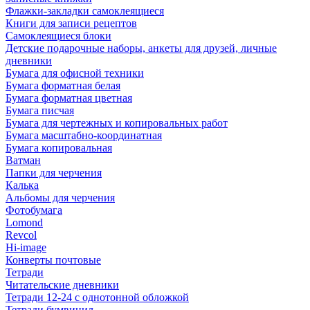
Флажки-закладки самоклеящиеся
Книги для записи рецептов
Самоклеящиеся блоки
Детские подарочные наборы, анкеты для друзей, личные
дневники
Бумага для офисной техники
Бумага форматная белая
Бумага форматная цветная
Бумага писчая
Бумага для чертежных и копировальных работ
Бумага масштабно-координатная
Бумага копировальная
Ватман
Папки для черчения
Калька
Альбомы для черчения
Фотобумага
Lomond
Revcol
Hi-image
Конверты почтовые
Тетради
Читательские дневники
Тетради 12-24 с однотонной обложкой
Тетради бумвинил