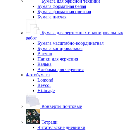
Бумага для офисной техники
Бумага форматная белая
Бумага форматная цветная
Бумага писчая
Бумага для чертежных и копировальных
работ
Бумага масштабно-координатная
Бумага копировальная
Ватман
Папки для черчения
Калька
Альбомы для черчения
Фотобумага
Lomond
Revcol
Hi-image
Конверты почтовые
Тетради
Читательские дневники