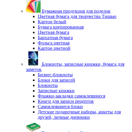
Бумажная продукция для поделок
Цветная бумага для творчества Тишью
Картон белый
Бумага крепированная
Цветная бумага
Бархатная бумага
Фольга цветная
Картон цветной
Блокноты, записные книжки, бумага для
заметок
Бизнес-блокноты
Блоки для записей
Блокноты
Записные книжки
Флажки-закладки самоклеящиеся
Книги для записи рецептов
Самоклеящиеся блоки
Детские подарочные наборы, анкеты для
друзей, личные дневники