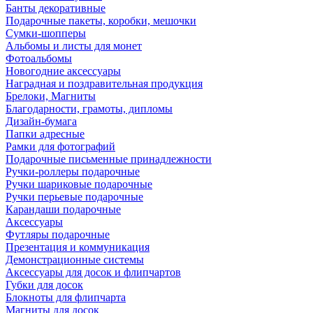
Банты декоративные
Подарочные пакеты, коробки, мешочки
Сумки-шопперы
Альбомы и листы для монет
Фотоальбомы
Новогодние аксессуары
Наградная и поздравительная продукция
Брелоки, Магниты
Благодарности, грамоты, дипломы
Дизайн-бумага
Папки адресные
Рамки для фотографий
Подарочные письменные принадлежности
Ручки-роллеры подарочные
Ручки шариковые подарочные
Ручки перьевые подарочные
Карандаши подарочные
Аксессуары
Футляры подарочные
Презентация и коммуникация
Демонстрационные системы
Аксессуары для досок и флипчартов
Губки для досок
Блокноты для флипчарта
Магниты для досок