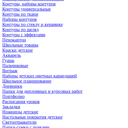
Контуры, наборы контуров
Контуры универсальные
Контуры по ткани
Наборы контуров
Контуры по стеклу и керамике
Контуры по шелку
Контуры с эффектами
Пенокартон
Школьные товары
Краски детские
Акварель
Гуашь
Пальчиковые
Витраж
Наборы детских цветных карандашей
Школьное планирование
Дневники
Папки для дипломных и курсовых работ
Портфолио
Расписания уроков
Закладки
Ножницы детские
Настольные покрытия детские
Светоотражатели
Папки-сумки с ручками