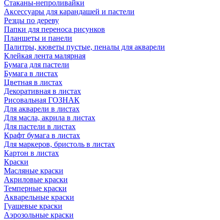
Стаканы-непроливайки
Аксессуары для карандашей и пастели
Резцы по дереву
Папки для переноса рисунков
Планшеты и панели
Палитры, кюветы пустые, пеналы для акварели
Клейкая лента малярная
Бумага для пастели
Бумага в листах
Цветная в листах
Декоративная в листах
Рисовальная ГОЗНАК
Для акварели в листах
Для масла, акрила в листах
Для пастели в листах
Крафт бумага в листах
Для маркеров, бристоль в листах
Картон в листах
Краски
Масляные краски
Акриловые краски
Темперные краски
Акварельные краски
Гуашевые краски
Аэрозольные краски