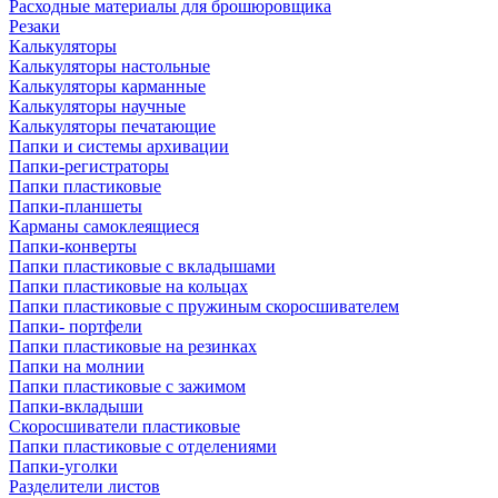
Расходные материалы для брошюровщика
Резаки
Калькуляторы
Калькуляторы настольные
Калькуляторы карманные
Калькуляторы научные
Калькуляторы печатающие
Папки и системы архивации
Папки-регистраторы
Папки пластиковые
Папки-планшеты
Карманы самоклеящиеся
Папки-конверты
Папки пластиковые с вкладышами
Папки пластиковые на кольцах
Папки пластиковые с пружиным скоросшивателем
Папки- портфели
Папки пластиковые на резинках
Папки на молнии
Папки пластиковые с зажимом
Папки-вкладыши
Скоросшиватели пластиковые
Папки пластиковые с отделениями
Папки-уголки
Разделители листов