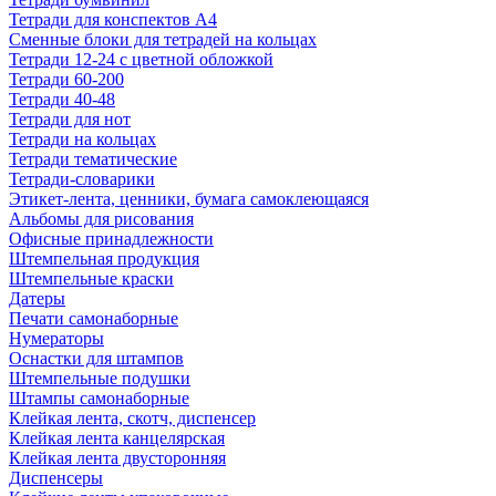
Тетради для конспектов А4
Сменные блоки для тетрадей на кольцах
Тетради 12-24 с цветной обложкой
Тетради 60-200
Тетради 40-48
Тетради для нот
Тетради на кольцах
Тетради тематические
Тетради-словарики
Этикет-лента, ценники, бумага самоклеющаяся
Альбомы для рисования
Офисные принадлежности
Штемпельная продукция
Штемпельные краски
Датеры
Печати самонаборные
Нумераторы
Оснастки для штампов
Штемпельные подушки
Штампы самонаборные
Клейкая лента, скотч, диспенсер
Клейкая лента канцелярская
Клейкая лента двусторонняя
Диспенсеры