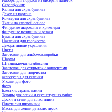
Наборы для поделок из бисера и пайеток
Скрапбукинг
Калька для скрапбукинга
Декор из картона
Конверты для скрапбукинга
Ткани на клеевой основе
Фигурные дыроколы и кримперы
Фигурные ножницы и резаки
Бумага для скрапбукинга
Наклейки для творчества
Декоративные украшения
Цветы
Заготовки для альбомов,коробки
Шармы
Штампы,печати,эмбоссинг
Заготовки для открыток с конвертами
Заготовки для творчества
аксессуары для склейки
Уголки для фото
Фетр
Блестки, стразы, камни
Товары для лепки и скульптурных работ
Доски и стеки для пластилина
Пластилин школьный
Массы для лепки детские, песок