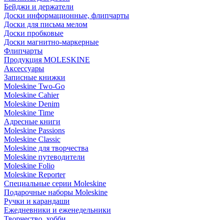
Бейджи и держатели
Доски информационные, флипчарты
Доски для письма мелом
Доски пробковые
Доски магнитно-маркерные
Флипчарты
Продукция MOLESKINE
Аксессуары
Записные книжки
Moleskine Two-Go
Moleskine Cahier
Moleskine Denim
Moleskine Time
Адресные книги
Moleskine Passions
Moleskine Classic
Moleskine для творчества
Moleskine путеводители
Moleskine Folio
Moleskine Reporter
Специальные серии Moleskine
Подарочные наборы Moleskine
Ручки и карандаши
Ежедневники и еженедельники
Творчество, хобби