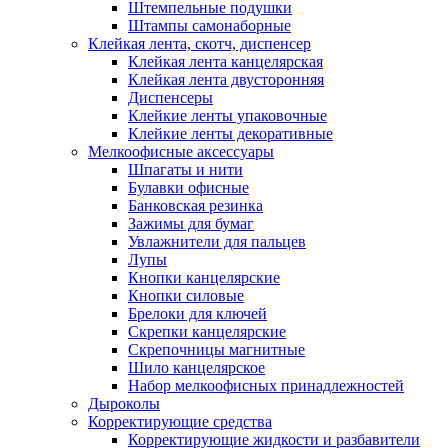
Штемпельные подушки
Штампы самонаборные
Клейкая лента, скотч, диспенсер
Клейкая лента канцелярская
Клейкая лента двусторонняя
Диспенсеры
Клейкие ленты упаковочные
Клейкие ленты декоративные
Мелкоофисные аксессуары
Шпагаты и нити
Булавки офисные
Банковская резинка
Зажимы для бумаг
Увлажнители для пальцев
Лупы
Кнопки канцелярские
Кнопки силовые
Брелоки для ключей
Скрепки канцелярские
Скрепочницы магнитные
Шило канцелярское
Набор мелкоофисных принадлежностей
Дыроколы
Корректирующие средства
Корректирующие жидкости и разбавители