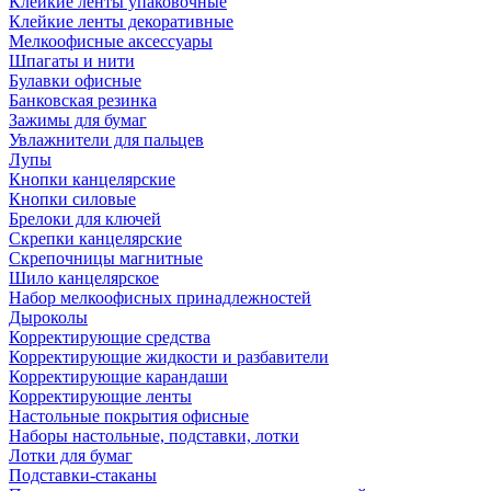
Клейкие ленты упаковочные
Клейкие ленты декоративные
Мелкоофисные аксессуары
Шпагаты и нити
Булавки офисные
Банковская резинка
Зажимы для бумаг
Увлажнители для пальцев
Лупы
Кнопки канцелярские
Кнопки силовые
Брелоки для ключей
Скрепки канцелярские
Скрепочницы магнитные
Шило канцелярское
Набор мелкоофисных принадлежностей
Дыроколы
Корректирующие средства
Корректирующие жидкости и разбавители
Корректирующие карандаши
Корректирующие ленты
Настольные покрытия офисные
Наборы настольные, подставки, лотки
Лотки для бумаг
Подставки-стаканы