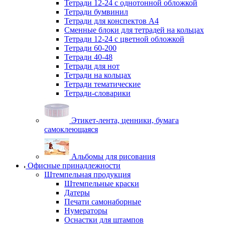
Тетради 12-24 с однотонной обложкой
Тетради бумвинил
Тетради для конспектов А4
Сменные блоки для тетрадей на кольцах
Тетради 12-24 с цветной обложкой
Тетради 60-200
Тетради 40-48
Тетради для нот
Тетради на кольцах
Тетради тематические
Тетради-словарики
Этикет-лента, ценники, бумага
самоклеющаяся
Альбомы для рисования
Офисные принадлежности
Штемпельная продукция
Штемпельные краски
Датеры
Печати самонаборные
Нумераторы
Оснастки для штампов