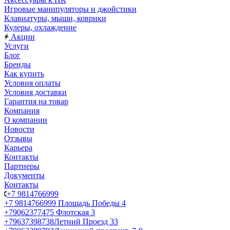
Игровые манипуляторы и джойстики
Клавиатуры, мыши, коврики
Кулеры, охлаждение
Акции
Услуги
Блог
Бренды
Как купить
Условия оплаты
Условия доставки
Гарантия на товар
Компания
О компании
Новости
Отзывы
Карьера
Контакты
Партнеры
Документы
Контакты
+7 9814766999
+7 9814766999
Площадь Победы 4
+79062377475
Флотская 3
+79637398738
Летний Проезд 33