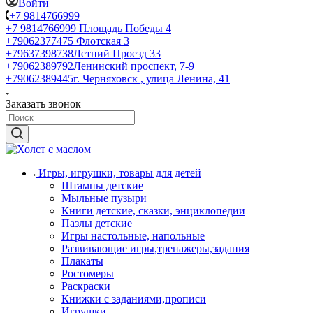
Войти
+7 9814766999
+7 9814766999
Площадь Победы 4
+79062377475
Флотская 3
+79637398738
Летний Проезд 33
+79062389792
Ленинский проспект, 7-9
+79062389445
г. Черняховск , улица Ленина, 41
Заказать звонок
Игры, игрушки, товары для детей
Штампы детские
Мыльные пузыри
Книги детские, сказки, энциклопедии
Пазлы детские
Игры настольные, напольные
Развивающие игры,тренажеры,задания
Плакаты
Ростомеры
Раскраски
Книжки с заданиями,прописи
Игрушки