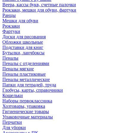
Веера, кассы букв, счетные палочки
Рюкзаки, мешки для обуви, фартуки
Ранцы
Мешки для обуви
Рюкзаки
Фартуки
Доски для рисования
Обложки школьные
Подставки для книг
Бутылки, ланчбоксы
Пеналы
Пеналы с отделениями
Пеналы мягкие
Пеналы пластиковые
Пеналы металлические
Папки для тетрадей, труда
Глобусы, карты, справочники
Кошельки
Наборы первоклассника
Хозтовары, упаковка
Гигиенические товары
Упаковочные материалы
Перчатки
Для уборки
Аксессуары к ПК