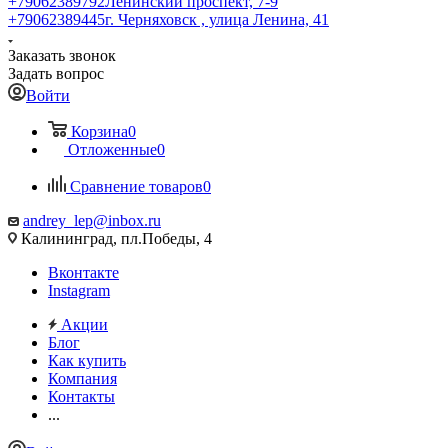
+79062389792
Ленинский проспект, 7-9
+79062389445
г. Черняховск , улица Ленина, 41
Заказать звонок
Задать вопрос
Войти
Корзина
0
Отложенные
0
Сравнение товаров
0
andrey_lep@inbox.ru
Калининград, пл.Победы, 4
Вконтакте
Instagram
Акции
Блог
Как купить
Компания
Контакты
...