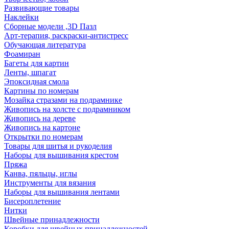
Развивающие товары
Наклейки
Сборные модели ,3D Пазл
Арт-терапия, раскраски-антистресс
Обучающая литература
Фоамиран
Багеты для картин
Ленты, шпагат
Эпоксидная смола
Картины по номерам
Мозайка стразами на подрамнике
Живопись на холсте с подрамником
Живопись на дереве
Живопись на картоне
Открытки по номерам
Товары для шитья и рукоделия
Наборы для вышивания крестом
Пряжа
Канва, пяльцы, иглы
Инструменты для вязания
Наборы для вышивания лентами
Бисероплетение
Нитки
Швейные принадлежности
Коробки для швейных принадлежностей