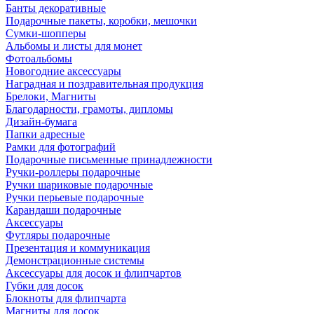
Банты декоративные
Подарочные пакеты, коробки, мешочки
Сумки-шопперы
Альбомы и листы для монет
Фотоальбомы
Новогодние аксессуары
Наградная и поздравительная продукция
Брелоки, Магниты
Благодарности, грамоты, дипломы
Дизайн-бумага
Папки адресные
Рамки для фотографий
Подарочные письменные принадлежности
Ручки-роллеры подарочные
Ручки шариковые подарочные
Ручки перьевые подарочные
Карандаши подарочные
Аксессуары
Футляры подарочные
Презентация и коммуникация
Демонстрационные системы
Аксессуары для досок и флипчартов
Губки для досок
Блокноты для флипчарта
Магниты для досок