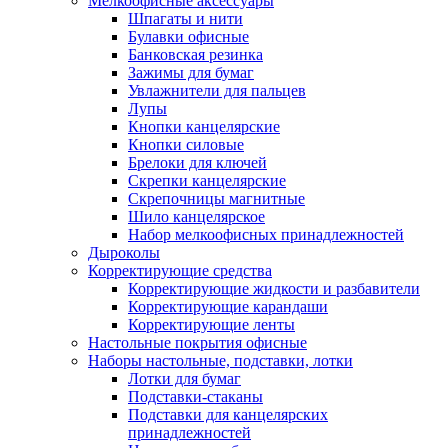
Мелкоофисные аксессуары
Шпагаты и нити
Булавки офисные
Банковская резинка
Зажимы для бумаг
Увлажнители для пальцев
Лупы
Кнопки канцелярские
Кнопки силовые
Брелоки для ключей
Скрепки канцелярские
Скрепочницы магнитные
Шило канцелярское
Набор мелкоофисных принадлежностей
Дыроколы
Корректирующие средства
Корректирующие жидкости и разбавители
Корректирующие карандаши
Корректирующие ленты
Настольные покрытия офисные
Наборы настольные, подставки, лотки
Лотки для бумаг
Подставки-стаканы
Подставки для канцелярских
принадлежностей