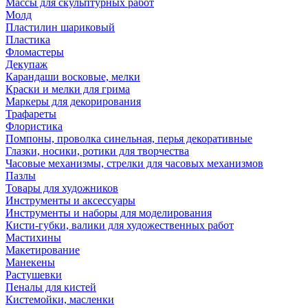
Массы для скульптурных работ
Молд
Пластилин шариковый
Пластика
Фломастеры
Декупаж
Карандаши восковые, мелки
Краски и мелки для грима
Маркеры для декорирования
Трафареты
Флористика
Помпоны, проволка синельная, перья декоративные
Глазки, носики, ротики для творчества
Часовые механизмы, стрелки для часовых механизмов
Пазлы
Товары для художников
Инструменты и аксессуары
Инструменты и наборы для моделирования
Кисти-губки, валики для художественных работ
Мастихины
Макетирование
Манекены
Растушевки
Пеналы для кистей
Кистемойки, масленки