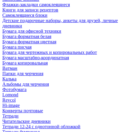
Флажки-закладки самоклеящиеся
Книги для записи рецептов
Самоклеящиеся блоки
Детские подарочные наборы, анкеты для друзей, личные
дневники
Бумага для офисной техники
Бумага форматная белая
Бумага форматная цветная
Бумага писчая
Бумага для чертежных и копировальных работ
Бумага масштабно-координатная
Бумага копировальная
Ватман
Папки для черчения
Калька
Альбомы для черчения
Фотобумага
Lomond
Revcol
Hi-image
Конверты почтовые
Тетради
Читательские дневники
Тетради 12-24 с однотонной обложкой
Тетради бумвинил