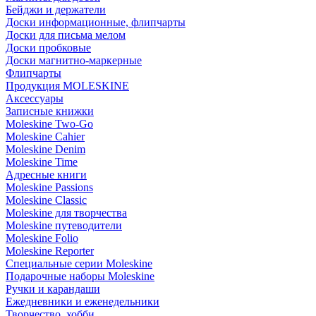
Бейджи и держатели
Доски информационные, флипчарты
Доски для письма мелом
Доски пробковые
Доски магнитно-маркерные
Флипчарты
Продукция MOLESKINE
Аксессуары
Записные книжки
Moleskine Two-Go
Moleskine Cahier
Moleskine Denim
Moleskine Time
Адресные книги
Moleskine Passions
Moleskine Classic
Moleskine для творчества
Moleskine путеводители
Moleskine Folio
Moleskine Reporter
Специальные серии Moleskine
Подарочные наборы Moleskine
Ручки и карандаши
Ежедневники и еженедельники
Творчество, хобби