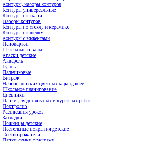
Контуры, наборы контуров
Контуры универсальные
Контуры по ткани
Наборы контуров
Контуры по стеклу и керамике
Контуры по шелку
Контуры с эффектами
Пенокартон
Школьные товары
Краски детские
Акварель
Гуашь
Пальчиковые
Витраж
Наборы детских цветных карандашей
Школьное планирование
Дневники
Папки для дипломных и курсовых работ
Портфолио
Расписания уроков
Закладки
Ножницы детские
Настольные покрытия детские
Светоотражатели
Папки-сумки с ручками