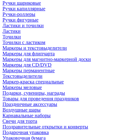
Ручки шариковые
Ручки капиллярные
Ручки-роллеры
Ручки фигурные
Ластики и точилки
Ластики
Точилки
Точилки с ластиком
Маркеры и текстовыделители
Маркеры для флипчарта
Маркеры для магнитно-маркерной доски
Маркеры для CD/DVD
Маркеры перманентные
Текстовыделители
Маркер-краска специальные
Маркеры меловые
Подарки, сувениры, награды
Товары для проведения праздников
Праздничные аксессуары
Воздушные шары
Карнавальные наборы
Свечи для торта
Поздравительные открытки и конверты
Подарочная упаковка
Упаковочная бумага