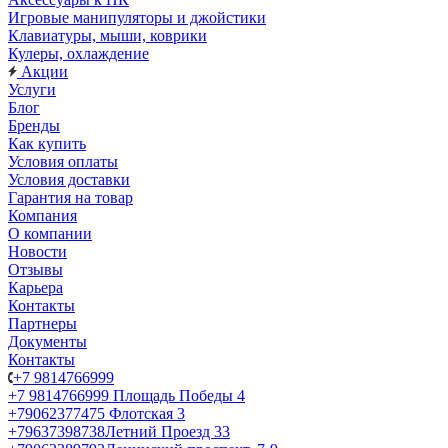
Игровые манипуляторы и джойстики
Клавиатуры, мыши, коврики
Кулеры, охлаждение
Акции
Услуги
Блог
Бренды
Как купить
Условия оплаты
Условия доставки
Гарантия на товар
Компания
О компании
Новости
Отзывы
Карьера
Контакты
Партнеры
Документы
Контакты
+7 9814766999
+7 9814766999
Площадь Победы 4
+79062377475
Флотская 3
+79637398738
Летний Проезд 33