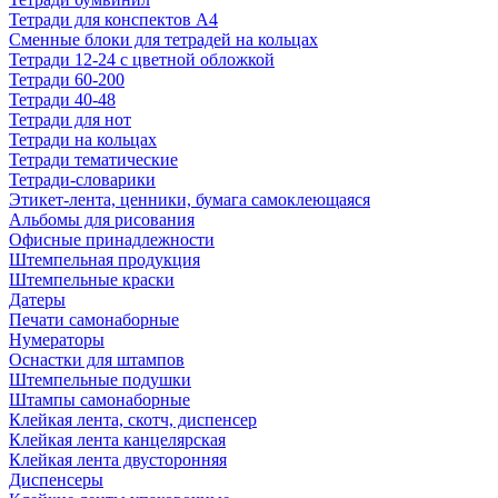
Тетради для конспектов А4
Сменные блоки для тетрадей на кольцах
Тетради 12-24 с цветной обложкой
Тетради 60-200
Тетради 40-48
Тетради для нот
Тетради на кольцах
Тетради тематические
Тетради-словарики
Этикет-лента, ценники, бумага самоклеющаяся
Альбомы для рисования
Офисные принадлежности
Штемпельная продукция
Штемпельные краски
Датеры
Печати самонаборные
Нумераторы
Оснастки для штампов
Штемпельные подушки
Штампы самонаборные
Клейкая лента, скотч, диспенсер
Клейкая лента канцелярская
Клейкая лента двусторонняя
Диспенсеры