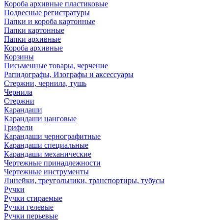
Короба архивные пластиковые
Подвесные регистратуры
Папки и короба картонные
Папки картонные
Папки архивные
Короба архивные
Корзины
Письменные товары, черчение
Рапидографы, Изографы и аксессуары
Стержни, чернила, тушь
Чернила
Стержни
Карандаши
Карандаши цанговые
Грифели
Карандаши чернографитные
Карандаши специальные
Карандаши механические
Чертежные принадлежности
Чертежные инструменты
Линейки, треугольники, транспортиры, тубусы
Ручки
Ручки стираемые
Ручки гелевые
Ручки перьевые