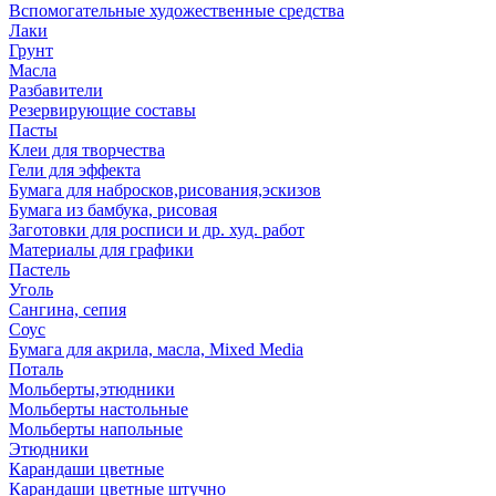
Вспомогательные художественные средства
Лаки
Грунт
Масла
Разбавители
Резервирующие составы
Пасты
Клеи для творчества
Гели для эффекта
Бумага для набросков,рисования,эскизов
Бумага из бамбука, рисовая
Заготовки для росписи и др. худ. работ
Материалы для графики
Пастель
Уголь
Сангина, сепия
Соус
Бумага для акрила, масла, Mixed Media
Поталь
Мольберты,этюдники
Мольберты настольные
Мольберты напольные
Этюдники
Карандаши цветные
Карандаши цветные штучно