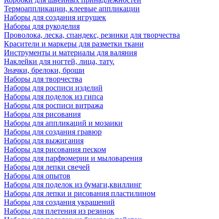
Термоаппликации, клеевые аппликации
Наборы для создания игрушек
Наборы для рукоделия
Проволока, леска, спандекс, резинки для творчества
Красители и маркеры для разметки ткани
Инструменты и материалы для валяния
Наклейки для ногтей, лица, тату.
Значки, брелоки, броши
Наборы для творчества
Наборы для росписи изделий
Наборы для поделок из гипса
Наборы для росписи витража
Наборы для рисования
Наборы для аппликаций и мозаики
Наборы для создания гравюр
Наборы для выжигания
Наборы для рисования песком
Наборы для парфюмерии и мыловарения
Наборы для лепки свечей
Наборы для опытов
Наборы для поделок из бумаги,квиллинг
Наборы для лепки и рисования пластилином
Наборы для создания украшений
Наборы для плетения из резинок