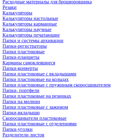
Расходные материалы для брошюровщика
Резаки
Калькуляторы
Калькуляторы настольные
Калькуляторы карманные
Калькуляторы научные
Калькуляторы печатающие
Папки и системы архивации
Папки-регистраторы
Папки пластиковые
Папки-планшеты
Карманы самоклеящиеся
Папки-конверты
Папки пластиковые с вкладышами
Папки пластиковые на кольцах
Папки пластиковые с пружиным скоросшивателем
Папки- портфели
Папки пластиковые на резинках
Папки на молнии
Папки пластиковые с зажимом
Папки-вкладыши
Скоросшиватели пластиковые
Папки пластиковые с отделениями
Папки-уголки
Разделители листов