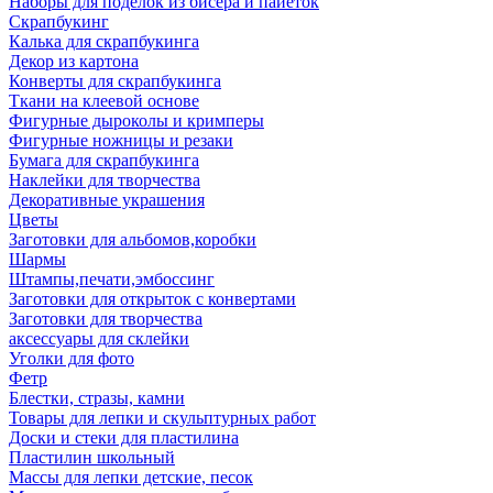
Наборы для поделок из бисера и пайеток
Скрапбукинг
Калька для скрапбукинга
Декор из картона
Конверты для скрапбукинга
Ткани на клеевой основе
Фигурные дыроколы и кримперы
Фигурные ножницы и резаки
Бумага для скрапбукинга
Наклейки для творчества
Декоративные украшения
Цветы
Заготовки для альбомов,коробки
Шармы
Штампы,печати,эмбоссинг
Заготовки для открыток с конвертами
Заготовки для творчества
аксессуары для склейки
Уголки для фото
Фетр
Блестки, стразы, камни
Товары для лепки и скульптурных работ
Доски и стеки для пластилина
Пластилин школьный
Массы для лепки детские, песок