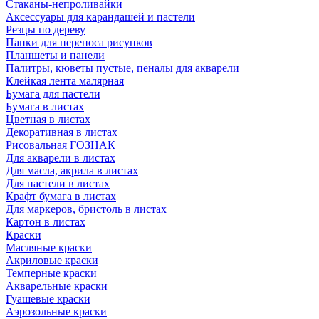
Стаканы-непроливайки
Аксессуары для карандашей и пастели
Резцы по дереву
Папки для переноса рисунков
Планшеты и панели
Палитры, кюветы пустые, пеналы для акварели
Клейкая лента малярная
Бумага для пастели
Бумага в листах
Цветная в листах
Декоративная в листах
Рисовальная ГОЗНАК
Для акварели в листах
Для масла, акрила в листах
Для пастели в листах
Крафт бумага в листах
Для маркеров, бристоль в листах
Картон в листах
Краски
Масляные краски
Акриловые краски
Темперные краски
Акварельные краски
Гуашевые краски
Аэрозольные краски