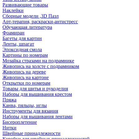
Развивающие товары
Наклейки
Сборные модели ,3D Пазл
Арт-терапия, раскраски-антистресс
Обучающая литература
Фоамиран
Багеты для картин
Ленты, шпагат
Эпоксидная смола
Картины по номерам
Мозайка стразами на подрамнике
Живопись на холсте с подрамником
Живопись на дереве
Живопись на картоне
Открытки по номерам
Товары для шитья и рукоделия
Наборы для вышивания крестом
Пряжа
Канва, пяльцы, иглы
Инструменты для вязания
Наборы для вышивания лентами
Бисероплетение
Нитки
Швейные принадлежности
Коробки для швейных принадлежностей