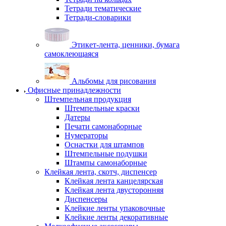
Тетради тематические
Тетради-словарики
Этикет-лента, ценники, бумага
самоклеющаяся
Альбомы для рисования
Офисные принадлежности
Штемпельная продукция
Штемпельные краски
Датеры
Печати самонаборные
Нумераторы
Оснастки для штампов
Штемпельные подушки
Штампы самонаборные
Клейкая лента, скотч, диспенсер
Клейкая лента канцелярская
Клейкая лента двусторонняя
Диспенсеры
Клейкие ленты упаковочные
Клейкие ленты декоративные