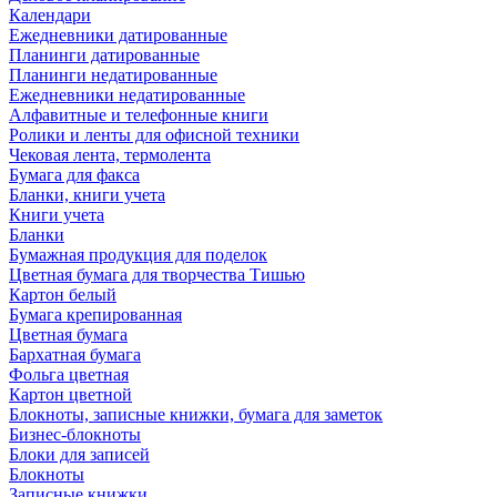
Календари
Ежедневники датированные
Планинги датированные
Планинги недатированные
Ежедневники недатированные
Алфавитные и телефонные книги
Ролики и ленты для офисной техники
Чековая лента, термолента
Бумага для факса
Бланки, книги учета
Книги учета
Бланки
Бумажная продукция для поделок
Цветная бумага для творчества Тишью
Картон белый
Бумага крепированная
Цветная бумага
Бархатная бумага
Фольга цветная
Картон цветной
Блокноты, записные книжки, бумага для заметок
Бизнес-блокноты
Блоки для записей
Блокноты
Записные книжки