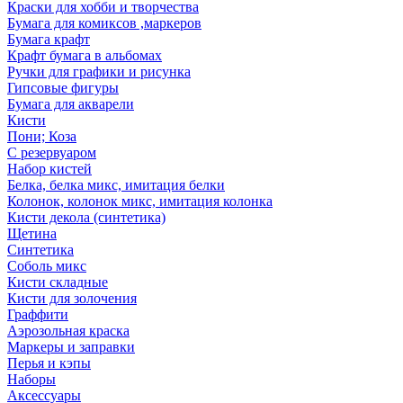
Краски для хобби и творчества
Бумага для комиксов ,маркеров
Бумага крафт
Крафт бумага в альбомах
Ручки для графики и рисунка
Гипсовые фигуры
Бумага для акварели
Кисти
Пони; Коза
С резервуаром
Набор кистей
Белка, белка микс, имитация белки
Колонок, колонок микс, имитация колонка
Кисти декола (синтетика)
Щетина
Синтетика
Соболь микс
Кисти складные
Кисти для золочения
Граффити
Аэрозольная краска
Маркеры и заправки
Перья и кэпы
Наборы
Аксессуары