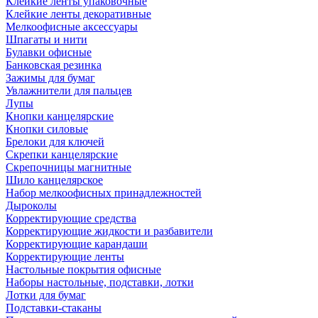
Клейкие ленты упаковочные
Клейкие ленты декоративные
Мелкоофисные аксессуары
Шпагаты и нити
Булавки офисные
Банковская резинка
Зажимы для бумаг
Увлажнители для пальцев
Лупы
Кнопки канцелярские
Кнопки силовые
Брелоки для ключей
Скрепки канцелярские
Скрепочницы магнитные
Шило канцелярское
Набор мелкоофисных принадлежностей
Дыроколы
Корректирующие средства
Корректирующие жидкости и разбавители
Корректирующие карандаши
Корректирующие ленты
Настольные покрытия офисные
Наборы настольные, подставки, лотки
Лотки для бумаг
Подставки-стаканы