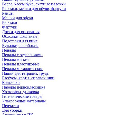
Веера, кассы букв, счетные палочки
Рюкзаки, мешки для обуви, фартуки
Ранцы
Мешки для обуви
Рюкзаки
Фартуки
Доски для рисования
Обложки школьные
Подставки для книг
Бутылки, ланчбоксы
Пеналы
Пеналы с отделениями
Пеналы мягкие
Пеналы пластиковые
Пеналы металлические
Папки для тетрадей, труда
Глобусы, карты, справочники
Кошельки
Наборы первоклассника
Хозтовары, упаковка
Гигиенические товары
Упаковочные материалы
Перчатки
Для уборки
Аксессуары к ПК