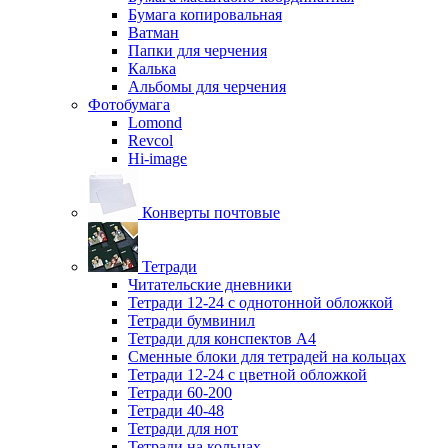
Бумага копировальная
Ватман
Папки для черчения
Калька
Альбомы для черчения
Фотобумага
Lomond
Revcol
Hi-image
Конверты почтовые
Тетради
Читательские дневники
Тетради 12-24 с однотонной обложкой
Тетради бумвинил
Тетради для конспектов А4
Сменные блоки для тетрадей на кольцах
Тетради 12-24 с цветной обложкой
Тетради 60-200
Тетради 40-48
Тетради для нот
Тетради на кольцах