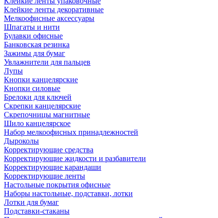
Клейкие ленты упаковочные
Клейкие ленты декоративные
Мелкоофисные аксессуары
Шпагаты и нити
Булавки офисные
Банковская резинка
Зажимы для бумаг
Увлажнители для пальцев
Лупы
Кнопки канцелярские
Кнопки силовые
Брелоки для ключей
Скрепки канцелярские
Скрепочницы магнитные
Шило канцелярское
Набор мелкоофисных принадлежностей
Дыроколы
Корректирующие средства
Корректирующие жидкости и разбавители
Корректирующие карандаши
Корректирующие ленты
Настольные покрытия офисные
Наборы настольные, подставки, лотки
Лотки для бумаг
Подставки-стаканы