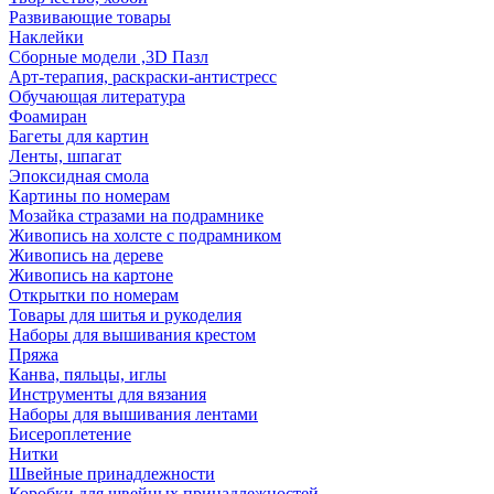
Развивающие товары
Наклейки
Сборные модели ,3D Пазл
Арт-терапия, раскраски-антистресс
Обучающая литература
Фоамиран
Багеты для картин
Ленты, шпагат
Эпоксидная смола
Картины по номерам
Мозайка стразами на подрамнике
Живопись на холсте с подрамником
Живопись на дереве
Живопись на картоне
Открытки по номерам
Товары для шитья и рукоделия
Наборы для вышивания крестом
Пряжа
Канва, пяльцы, иглы
Инструменты для вязания
Наборы для вышивания лентами
Бисероплетение
Нитки
Швейные принадлежности
Коробки для швейных принадлежностей