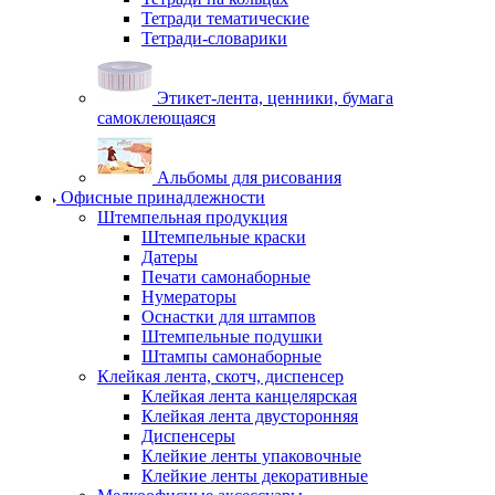
Тетради тематические
Тетради-словарики
Этикет-лента, ценники, бумага
самоклеющаяся
Альбомы для рисования
Офисные принадлежности
Штемпельная продукция
Штемпельные краски
Датеры
Печати самонаборные
Нумераторы
Оснастки для штампов
Штемпельные подушки
Штампы самонаборные
Клейкая лента, скотч, диспенсер
Клейкая лента канцелярская
Клейкая лента двусторонняя
Диспенсеры
Клейкие ленты упаковочные
Клейкие ленты декоративные