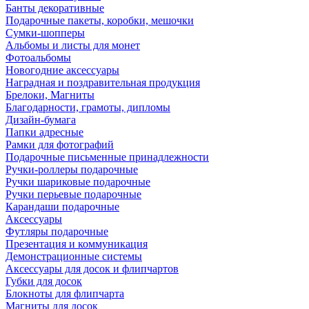
Банты декоративные
Подарочные пакеты, коробки, мешочки
Сумки-шопперы
Альбомы и листы для монет
Фотоальбомы
Новогодние аксессуары
Наградная и поздравительная продукция
Брелоки, Магниты
Благодарности, грамоты, дипломы
Дизайн-бумага
Папки адресные
Рамки для фотографий
Подарочные письменные принадлежности
Ручки-роллеры подарочные
Ручки шариковые подарочные
Ручки перьевые подарочные
Карандаши подарочные
Аксессуары
Футляры подарочные
Презентация и коммуникация
Демонстрационные системы
Аксессуары для досок и флипчартов
Губки для досок
Блокноты для флипчарта
Магниты для досок