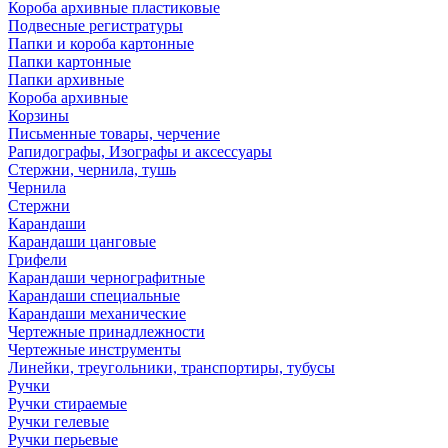
Короба архивные пластиковые
Подвесные регистратуры
Папки и короба картонные
Папки картонные
Папки архивные
Короба архивные
Корзины
Письменные товары, черчение
Рапидографы, Изографы и аксессуары
Стержни, чернила, тушь
Чернила
Стержни
Карандаши
Карандаши цанговые
Грифели
Карандаши чернографитные
Карандаши специальные
Карандаши механические
Чертежные принадлежности
Чертежные инструменты
Линейки, треугольники, транспортиры, тубусы
Ручки
Ручки стираемые
Ручки гелевые
Ручки перьевые