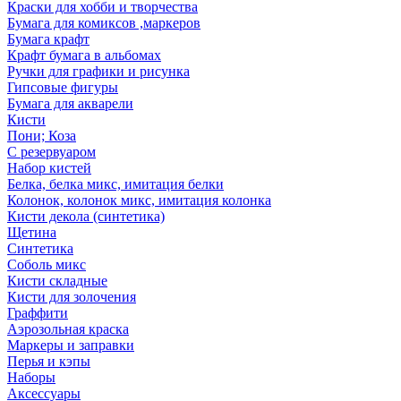
Краски для хобби и творчества
Бумага для комиксов ,маркеров
Бумага крафт
Крафт бумага в альбомах
Ручки для графики и рисунка
Гипсовые фигуры
Бумага для акварели
Кисти
Пони; Коза
С резервуаром
Набор кистей
Белка, белка микс, имитация белки
Колонок, колонок микс, имитация колонка
Кисти декола (синтетика)
Щетина
Синтетика
Соболь микс
Кисти складные
Кисти для золочения
Граффити
Аэрозольная краска
Маркеры и заправки
Перья и кэпы
Наборы
Аксессуары