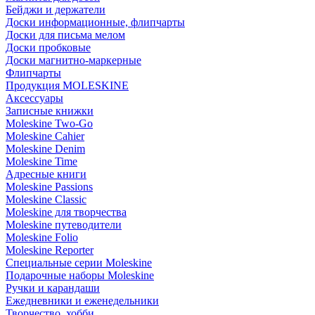
Бейджи и держатели
Доски информационные, флипчарты
Доски для письма мелом
Доски пробковые
Доски магнитно-маркерные
Флипчарты
Продукция MOLESKINE
Аксессуары
Записные книжки
Moleskine Two-Go
Moleskine Cahier
Moleskine Denim
Moleskine Time
Адресные книги
Moleskine Passions
Moleskine Classic
Moleskine для творчества
Moleskine путеводители
Moleskine Folio
Moleskine Reporter
Специальные серии Moleskine
Подарочные наборы Moleskine
Ручки и карандаши
Ежедневники и еженедельники
Творчество, хобби