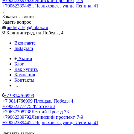
+79062389792
Ленинский проспект, 7-9
+79062389445
г. Черняховск , улица Ленина, 41
Заказать звонок
Задать вопрос
andrey_lep@inbox.ru
Калининград, пл.Победы, 4
Вконтакте
Instagram
Акции
Блог
Как купить
Компания
Контакты
...
+7 9814766999
+7 9814766999
Площадь Победы 4
+79062377475
Флотская 3
+79637398738
Летний Проезд 33
+79062389792
Ленинский проспект, 7-9
+79062389445
г. Черняховск , улица Ленина, 41
Заказать звонок