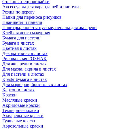
Стаканы-непроливайки
Аксессуары для карандашей и пастели
Резцы по дереву
Папки для переноса рисунков
Планшеты и панели
Палитры, кюветы пустые, пеналы для акварели
Клейкая лента малярная
Бумага для пастели
Бумага в листах
Цветная в листах
Декоративная в листах
Рисовальная ГОЗНАК
Для акварели в листах
Для масла, акрила в листах
Для пастели в листах
Крафт бумага в листах
Для маркеров, бристоль в листах
Картон в листах
Краски
Масляные краски
Акриловые краски
Темперные краски
Акварельные краски
Гуашевые краски
Аэрозольные краски