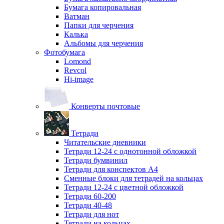
Бумага копировальная
Ватман
Папки для черчения
Калька
Альбомы для черчения
Фотобумага
Lomond
Revcol
Hi-image
Конверты почтовые
Тетради
Читательские дневники
Тетради 12-24 с однотонной обложкой
Тетради бумвинил
Тетради для конспектов А4
Сменные блоки для тетрадей на кольцах
Тетради 12-24 с цветной обложкой
Тетради 60-200
Тетради 40-48
Тетради для нот
Тетради на кольцах