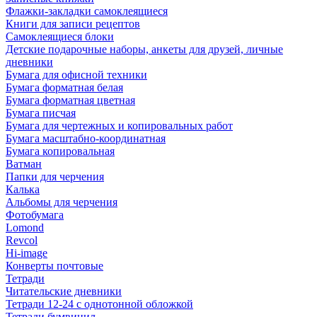
Флажки-закладки самоклеящиеся
Книги для записи рецептов
Самоклеящиеся блоки
Детские подарочные наборы, анкеты для друзей, личные
дневники
Бумага для офисной техники
Бумага форматная белая
Бумага форматная цветная
Бумага писчая
Бумага для чертежных и копировальных работ
Бумага масштабно-координатная
Бумага копировальная
Ватман
Папки для черчения
Калька
Альбомы для черчения
Фотобумага
Lomond
Revcol
Hi-image
Конверты почтовые
Тетради
Читательские дневники
Тетради 12-24 с однотонной обложкой
Тетради бумвинил