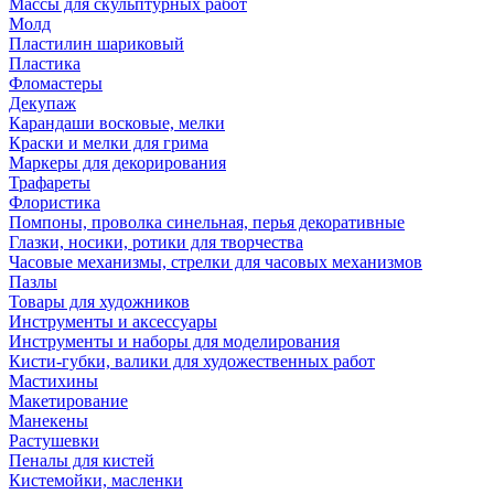
Массы для скульптурных работ
Молд
Пластилин шариковый
Пластика
Фломастеры
Декупаж
Карандаши восковые, мелки
Краски и мелки для грима
Маркеры для декорирования
Трафареты
Флористика
Помпоны, проволка синельная, перья декоративные
Глазки, носики, ротики для творчества
Часовые механизмы, стрелки для часовых механизмов
Пазлы
Товары для художников
Инструменты и аксессуары
Инструменты и наборы для моделирования
Кисти-губки, валики для художественных работ
Мастихины
Макетирование
Манекены
Растушевки
Пеналы для кистей
Кистемойки, масленки