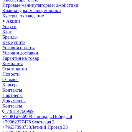
Игровые манипуляторы и джойстики
Клавиатуры, мыши, коврики
Кулеры, охлаждение
Акции
Услуги
Блог
Бренды
Как купить
Условия оплаты
Условия доставки
Гарантия на товар
Компания
О компании
Новости
Отзывы
Карьера
Контакты
Партнеры
Документы
Контакты
+7 9814766999
+7 9814766999
Площадь Победы 4
+79062377475
Флотская 3
+79637398738
Летний Проезд 33