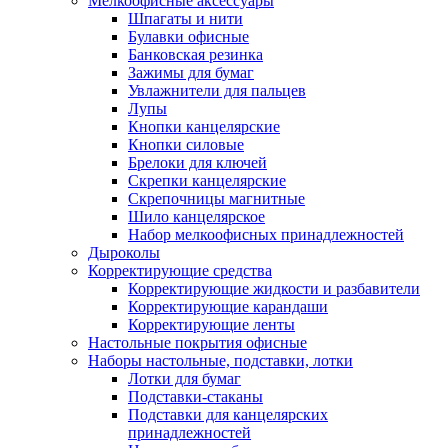
Мелкоофисные аксессуары
Шпагаты и нити
Булавки офисные
Банковская резинка
Зажимы для бумаг
Увлажнители для пальцев
Лупы
Кнопки канцелярские
Кнопки силовые
Брелоки для ключей
Скрепки канцелярские
Скрепочницы магнитные
Шило канцелярское
Набор мелкоофисных принадлежностей
Дыроколы
Корректирующие средства
Корректирующие жидкости и разбавители
Корректирующие карандаши
Корректирующие ленты
Настольные покрытия офисные
Наборы настольные, подставки, лотки
Лотки для бумаг
Подставки-стаканы
Подставки для канцелярских
принадлежностей