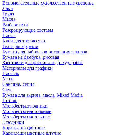
Вспомогательные художественные средства
Лаки
Грунт
Масла
Разбавители
Резервирующие составы
Пасты
Клеи для творчества
Гели для эффекта
Бумага для набросков,рисования,эскизов
Бумага из бамбука, рисовая
Заготовки для росписи и др. худ. работ
Материалы для графики
Пастель
Уголь
Сангина, сепия
Соус
Бумага для акрила, масла, Mixed Media
Поталь
Мольберты,этюдники
Мольберты настольные
Мольберты напольные
Этюдники
Карандаши цветные
Карандаши цветные штучно