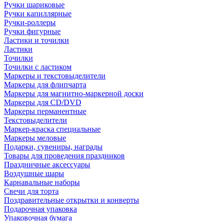
Ручки шариковые
Ручки капиллярные
Ручки-роллеры
Ручки фигурные
Ластики и точилки
Ластики
Точилки
Точилки с ластиком
Маркеры и текстовыделители
Маркеры для флипчарта
Маркеры для магнитно-маркерной доски
Маркеры для CD/DVD
Маркеры перманентные
Текстовыделители
Маркер-краска специальные
Маркеры меловые
Подарки, сувениры, награды
Товары для проведения праздников
Праздничные аксессуары
Воздушные шары
Карнавальные наборы
Свечи для торта
Поздравительные открытки и конверты
Подарочная упаковка
Упаковочная бумага