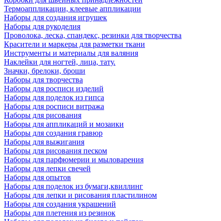
Термоаппликации, клеевые аппликации
Наборы для создания игрушек
Наборы для рукоделия
Проволока, леска, спандекс, резинки для творчества
Красители и маркеры для разметки ткани
Инструменты и материалы для валяния
Наклейки для ногтей, лица, тату.
Значки, брелоки, броши
Наборы для творчества
Наборы для росписи изделий
Наборы для поделок из гипса
Наборы для росписи витража
Наборы для рисования
Наборы для аппликаций и мозаики
Наборы для создания гравюр
Наборы для выжигания
Наборы для рисования песком
Наборы для парфюмерии и мыловарения
Наборы для лепки свечей
Наборы для опытов
Наборы для поделок из бумаги,квиллинг
Наборы для лепки и рисования пластилином
Наборы для создания украшений
Наборы для плетения из резинок