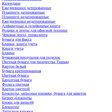
Календари
Ежедневники датированные
Планинги датированные
Планинги недатированные
Ежедневники недатированные
Алфавитные и телефонные книги
Ролики и ленты для офисной техники
Чековая лента, термолента
Бумага для факса
Бланки, книги учета
Книги учета
Бланки
Бумажная продукция для поделок
Цветная бумага для творчества Тишью
Картон белый
Бумага крепированная
Цветная бумага
Бархатная бумага
Фольга цветная
Картон цветной
Блокноты, записные книжки, бумага для заметок
Бизнес-блокноты
Блоки для записей
Блокноты
Записные книжки