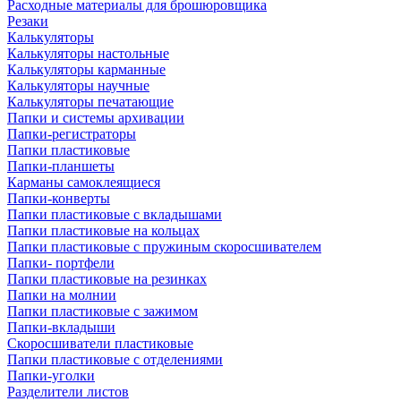
Расходные материалы для брошюровщика
Резаки
Калькуляторы
Калькуляторы настольные
Калькуляторы карманные
Калькуляторы научные
Калькуляторы печатающие
Папки и системы архивации
Папки-регистраторы
Папки пластиковые
Папки-планшеты
Карманы самоклеящиеся
Папки-конверты
Папки пластиковые с вкладышами
Папки пластиковые на кольцах
Папки пластиковые с пружиным скоросшивателем
Папки- портфели
Папки пластиковые на резинках
Папки на молнии
Папки пластиковые с зажимом
Папки-вкладыши
Скоросшиватели пластиковые
Папки пластиковые с отделениями
Папки-уголки
Разделители листов