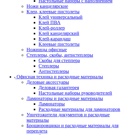
Настольные наборы с наполнением
Ножи канцелярские
Клеи, клеевые пистолеты
Клей универсальный
Клей ПВА
Клей-роллер
Клей канцелярский
Клей-карандаш
Клеевые пистолеты
Ножницы офисные
Степлеры, скобы, антистеплеры
Скобы для степпера
Степлеры
Антистеплеры
Офисная техника и расходные материалы
Деловые аксессуары
Деловая галантерея
Настольные наборы руководителей
Ламинаторы и расходные материалы
Ламинаторы
Расходные материалы для ламинаторов
Уничтожители документов и расходные
материалы
Брошюровщики и расходные материалы для
переплета