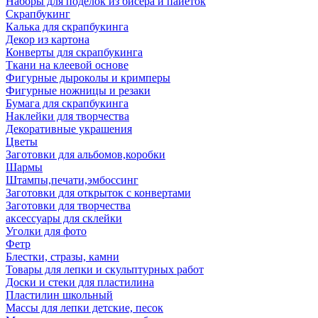
Наборы для поделок из бисера и пайеток
Скрапбукинг
Калька для скрапбукинга
Декор из картона
Конверты для скрапбукинга
Ткани на клеевой основе
Фигурные дыроколы и кримперы
Фигурные ножницы и резаки
Бумага для скрапбукинга
Наклейки для творчества
Декоративные украшения
Цветы
Заготовки для альбомов,коробки
Шармы
Штампы,печати,эмбоссинг
Заготовки для открыток с конвертами
Заготовки для творчества
аксессуары для склейки
Уголки для фото
Фетр
Блестки, стразы, камни
Товары для лепки и скульптурных работ
Доски и стеки для пластилина
Пластилин школьный
Массы для лепки детские, песок