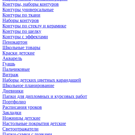
Контуры, наборы контуров
Контуры универсальные
Контуры по ткани
Наборы контуров
Контуры по стеклу и керамике
Контуры по шелку
Контуры с эффектами
Пенокартон
Школьные товары
Краски детские
Акварель
Гуашь
Пальчиковые
Витраж
Наборы детских цветных карандашей
Школьное планирование
Дневники
Папки для дипломных и курсовых работ
Портфолио
Расписания уроков
Закладки
Ножницы детские
Настольные покрытия детские
Светоотражатели
Папки-сумки с ручками