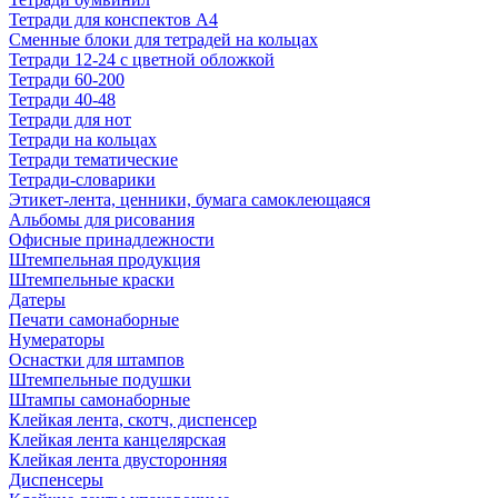
Тетради для конспектов А4
Сменные блоки для тетрадей на кольцах
Тетради 12-24 с цветной обложкой
Тетради 60-200
Тетради 40-48
Тетради для нот
Тетради на кольцах
Тетради тематические
Тетради-словарики
Этикет-лента, ценники, бумага самоклеющаяся
Альбомы для рисования
Офисные принадлежности
Штемпельная продукция
Штемпельные краски
Датеры
Печати самонаборные
Нумераторы
Оснастки для штампов
Штемпельные подушки
Штампы самонаборные
Клейкая лента, скотч, диспенсер
Клейкая лента канцелярская
Клейкая лента двусторонняя
Диспенсеры