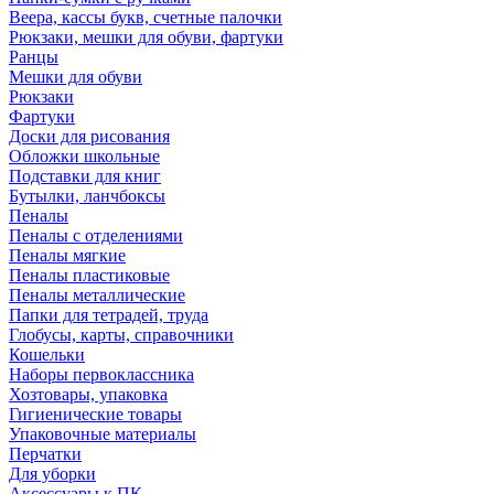
Веера, кассы букв, счетные палочки
Рюкзаки, мешки для обуви, фартуки
Ранцы
Мешки для обуви
Рюкзаки
Фартуки
Доски для рисования
Обложки школьные
Подставки для книг
Бутылки, ланчбоксы
Пеналы
Пеналы с отделениями
Пеналы мягкие
Пеналы пластиковые
Пеналы металлические
Папки для тетрадей, труда
Глобусы, карты, справочники
Кошельки
Наборы первоклассника
Хозтовары, упаковка
Гигиенические товары
Упаковочные материалы
Перчатки
Для уборки
Аксессуары к ПК