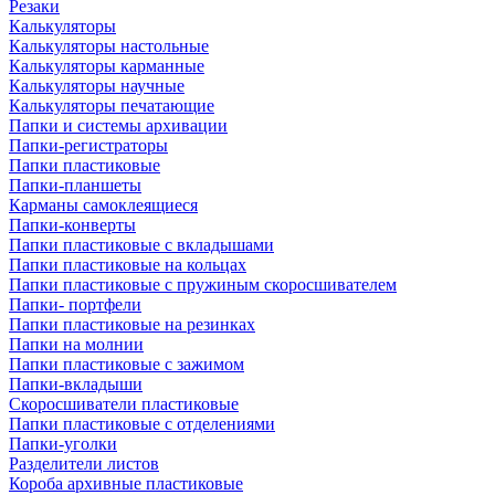
Резаки
Калькуляторы
Калькуляторы настольные
Калькуляторы карманные
Калькуляторы научные
Калькуляторы печатающие
Папки и системы архивации
Папки-регистраторы
Папки пластиковые
Папки-планшеты
Карманы самоклеящиеся
Папки-конверты
Папки пластиковые с вкладышами
Папки пластиковые на кольцах
Папки пластиковые с пружиным скоросшивателем
Папки- портфели
Папки пластиковые на резинках
Папки на молнии
Папки пластиковые с зажимом
Папки-вкладыши
Скоросшиватели пластиковые
Папки пластиковые с отделениями
Папки-уголки
Разделители листов
Короба архивные пластиковые