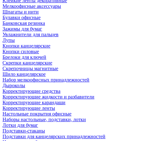
Клейкие ленты декоративные
Мелкоофисные аксессуары
Шпагаты и нити
Булавки офисные
Банковская резинка
Зажимы для бумаг
Увлажнители для пальцев
Лупы
Кнопки канцелярские
Кнопки силовые
Брелоки для ключей
Скрепки канцелярские
Скрепочницы магнитные
Шило канцелярское
Набор мелкоофисных принадлежностей
Дыроколы
Корректирующие средства
Корректирующие жидкости и разбавители
Корректирующие карандаши
Корректирующие ленты
Настольные покрытия офисные
Наборы настольные, подставки, лотки
Лотки для бумаг
Подставки-стаканы
Подставки для канцелярских принадлежностей