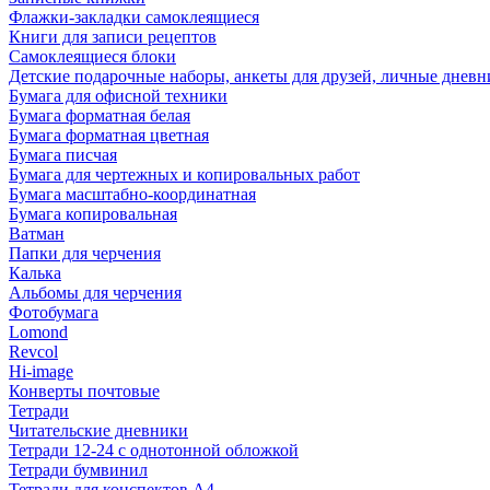
Флажки-закладки самоклеящиеся
Книги для записи рецептов
Самоклеящиеся блоки
Детские подарочные наборы, анкеты для друзей, личные днев
Бумага для офисной техники
Бумага форматная белая
Бумага форматная цветная
Бумага писчая
Бумага для чертежных и копировальных работ
Бумага масштабно-координатная
Бумага копировальная
Ватман
Папки для черчения
Калька
Альбомы для черчения
Фотобумага
Lomond
Revcol
Hi-image
Конверты почтовые
Тетради
Читательские дневники
Тетради 12-24 с однотонной обложкой
Тетради бумвинил
Тетради для конспектов А4