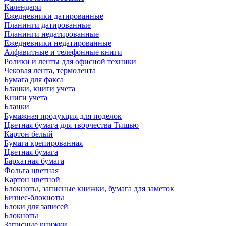
Календари
Ежедневники датированные
Планинги датированные
Планинги недатированные
Ежедневники недатированные
Алфавитные и телефонные книги
Ролики и ленты для офисной техники
Чековая лента, термолента
Бумага для факса
Бланки, книги учета
Книги учета
Бланки
Бумажная продукция для поделок
Цветная бумага для творчества Тишью
Картон белый
Бумага крепированная
Цветная бумага
Бархатная бумага
Фольга цветная
Картон цветной
Блокноты, записные книжки, бумага для заметок
Бизнес-блокноты
Блоки для записей
Блокноты
Записные книжки