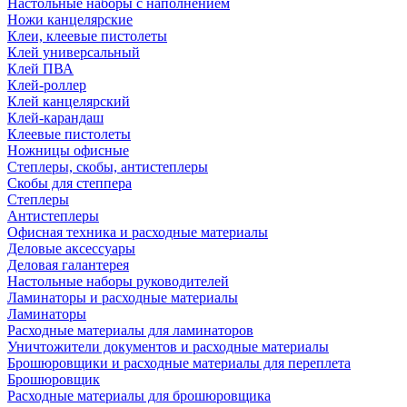
Настольные наборы с наполнением
Ножи канцелярские
Клеи, клеевые пистолеты
Клей универсальный
Клей ПВА
Клей-роллер
Клей канцелярский
Клей-карандаш
Клеевые пистолеты
Ножницы офисные
Степлеры, скобы, антистеплеры
Скобы для степпера
Степлеры
Антистеплеры
Офисная техника и расходные материалы
Деловые аксессуары
Деловая галантерея
Настольные наборы руководителей
Ламинаторы и расходные материалы
Ламинаторы
Расходные материалы для ламинаторов
Уничтожители документов и расходные материалы
Брошюровщики и расходные материалы для переплета
Брошюровщик
Расходные материалы для брошюровщика