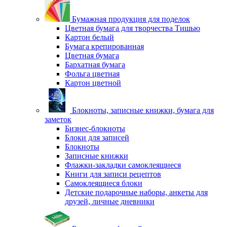
Бумажная продукция для поделок
Цветная бумага для творчества Тишью
Картон белый
Бумага крепированная
Цветная бумага
Бархатная бумага
Фольга цветная
Картон цветной
Блокноты, записные книжки, бумага для
заметок
Бизнес-блокноты
Блоки для записей
Блокноты
Записные книжки
Флажки-закладки самоклеящиеся
Книги для записи рецептов
Самоклеящиеся блоки
Детские подарочные наборы, анкеты для
друзей, личные дневники