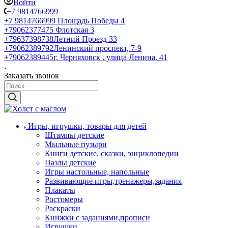
Войти
+7 9814766999
+7 9814766999
Площадь Победы 4
+79062377475
Флотская 3
+79637398738
Летний Проезд 33
+79062389792
Ленинский проспект, 7-9
+79062389445
г. Черняховск , улица Ленина, 41
Заказать звонок
Игры, игрушки, товары для детей
Штампы детские
Мыльные пузыри
Книги детские, сказки, энциклопедии
Пазлы детские
Игры настольные, напольные
Развивающие игры,тренажеры,задания
Плакаты
Ростомеры
Раскраски
Книжки с заданиями,прописи
Игрушки