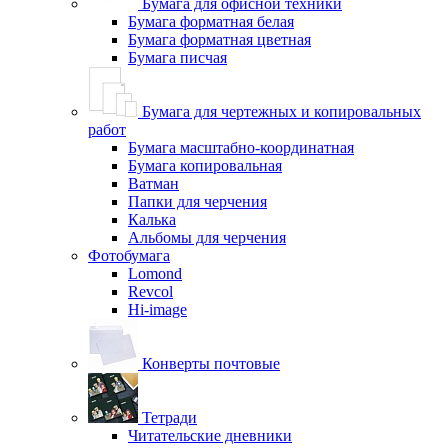
Бумага для офисной техники
Бумага форматная белая
Бумага форматная цветная
Бумага писчая
Бумага для чертежных и копировальных
работ
Бумага масштабно-координатная
Бумага копировальная
Ватман
Папки для черчения
Калька
Альбомы для черчения
Фотобумага
Lomond
Revcol
Hi-image
Конверты почтовые
Тетради
Читательские дневники