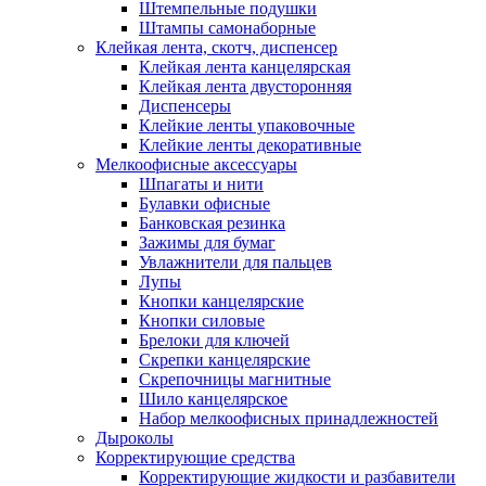
Штемпельные подушки
Штампы самонаборные
Клейкая лента, скотч, диспенсер
Клейкая лента канцелярская
Клейкая лента двусторонняя
Диспенсеры
Клейкие ленты упаковочные
Клейкие ленты декоративные
Мелкоофисные аксессуары
Шпагаты и нити
Булавки офисные
Банковская резинка
Зажимы для бумаг
Увлажнители для пальцев
Лупы
Кнопки канцелярские
Кнопки силовые
Брелоки для ключей
Скрепки канцелярские
Скрепочницы магнитные
Шило канцелярское
Набор мелкоофисных принадлежностей
Дыроколы
Корректирующие средства
Корректирующие жидкости и разбавители