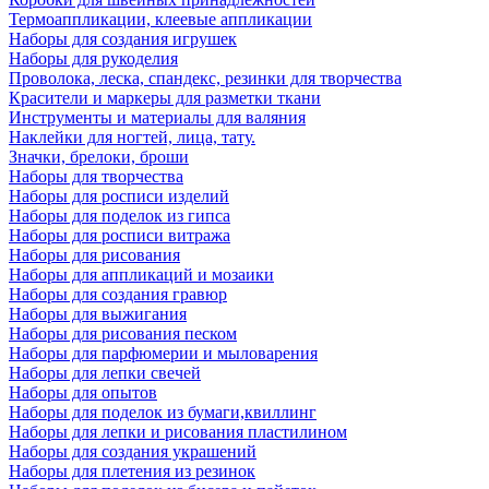
Термоаппликации, клеевые аппликации
Наборы для создания игрушек
Наборы для рукоделия
Проволока, леска, спандекс, резинки для творчества
Красители и маркеры для разметки ткани
Инструменты и материалы для валяния
Наклейки для ногтей, лица, тату.
Значки, брелоки, броши
Наборы для творчества
Наборы для росписи изделий
Наборы для поделок из гипса
Наборы для росписи витража
Наборы для рисования
Наборы для аппликаций и мозаики
Наборы для создания гравюр
Наборы для выжигания
Наборы для рисования песком
Наборы для парфюмерии и мыловарения
Наборы для лепки свечей
Наборы для опытов
Наборы для поделок из бумаги,квиллинг
Наборы для лепки и рисования пластилином
Наборы для создания украшений
Наборы для плетения из резинок