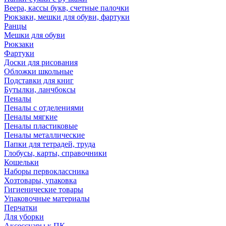
Веера, кассы букв, счетные палочки
Рюкзаки, мешки для обуви, фартуки
Ранцы
Мешки для обуви
Рюкзаки
Фартуки
Доски для рисования
Обложки школьные
Подставки для книг
Бутылки, ланчбоксы
Пеналы
Пеналы с отделениями
Пеналы мягкие
Пеналы пластиковые
Пеналы металлические
Папки для тетрадей, труда
Глобусы, карты, справочники
Кошельки
Наборы первоклассника
Хозтовары, упаковка
Гигиенические товары
Упаковочные материалы
Перчатки
Для уборки
Аксессуары к ПК