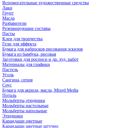
Вспомогательные художественные средства
Лаки
Грунт
Масла
Разбавители
Резервирующие составы
Пасты
Клеи для творчества
Гели для эффекта
Бумага для набросков,рисования,эскизов
Бумага из бамбука, рисовая
Заготовки для росписи и др. худ. работ
Материалы для графики
Пастель
Уголь
Сангина, сепия
Соус
Бумага для акрила, масла, Mixed Media
Поталь
Мольберты,этюдники
Мольберты настольные
Мольберты напольные
Этюдники
Карандаши цветные
Карандаши цветные штучно