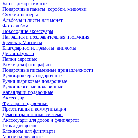
Банты декоративные
Подарочные пакеты, коробки, мешочки
Сумки-шопперы
Альбомы и листы для монет
Фотоальбомы
Новогодние аксессуары
Наградная и поздравительная продукция
Брелоки, Магниты
Благодарности, грамоты, дипломы
Дизайн-бумага
Папки адресные
Рамки для фотографий
Подарочные письменные принадлежности
Ручки-роллеры подарочные
Ручки шариковые подарочные
Ручки перьевые подарочные
Карандаши подарочные
Аксессуары
Футляры подарочные
Презентация и коммуникация
Демонстрационные системы
Аксессуары для досок и флипчартов
Губки для досок
Блокноты для флипчарта
Магниты для досок