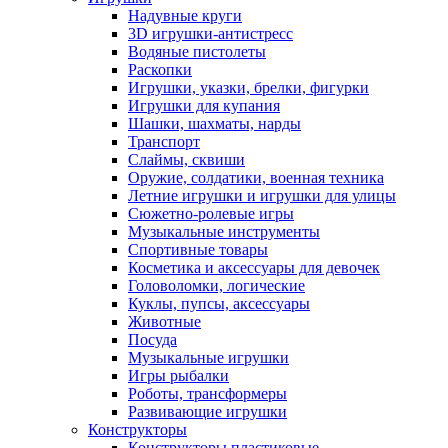
Надувные круги
3D игрушки-антистресс
Водяные пистолеты
Раскопки
Игрушки, указки, брелки, фигурки
Игрушки для купания
Шашки, шахматы, нарды
Транспорт
Слаймы, сквиши
Оружие, солдатики, военная техника
Летние игрушки и игрушки для улицы
Сюжетно-ролевые игры
Музыкальные инструменты
Спортивные товары
Косметика и аксессуары для девочек
Головоломки, логические
Куклы, пупсы, аксессуары
Животные
Посуда
Музыкальные игрушки
Игры рыбалки
Роботы, трансформеры
Развивающие игрушки
Конструкторы
Конструкторы пластиковые