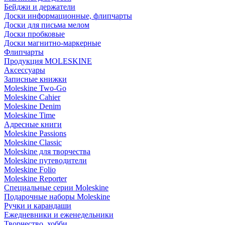
Бейджи и держатели
Доски информационные, флипчарты
Доски для письма мелом
Доски пробковые
Доски магнитно-маркерные
Флипчарты
Продукция MOLESKINE
Аксессуары
Записные книжки
Moleskine Two-Go
Moleskine Cahier
Moleskine Denim
Moleskine Time
Адресные книги
Moleskine Passions
Moleskine Classic
Moleskine для творчества
Moleskine путеводители
Moleskine Folio
Moleskine Reporter
Специальные серии Moleskine
Подарочные наборы Moleskine
Ручки и карандаши
Ежедневники и еженедельники
Творчество, хобби