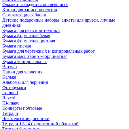
Флажки-закладки самоклеящиеся
Книги для записи рецептов
Самоклеящиеся блоки
Детские подарочные наборы, анкеты для друзей, личные
дневники
Бумага для офисной техники
Бумага форматная белая
Бумага форматная цветная
Бумага писчая
Бумага для чертежных и копировальных работ
Бумага масштабно-координатная
Бумага копировальная
Ватман
Папки для черчения
Калька
Альбомы для черчения
Фотобумага
Lomond
Revcol
Hi-image
Конверты почтовые
Тетради
Читательские дневники
Тетради 12-24 с однотонной обложкой
Тетради бумвинил