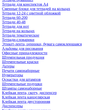
Тетради для конспектов А4
Сменные блоки для тетрадей на кольцах
Тетради 12-24 с цветной обложкой
Тетради 60-200
Тетради 40-48
Тетради для нот
Тетради на кольцах
Тетради тематические
Тетради-словарики
Этикет-лента, ценники, бумага самоклеющаяся
Альбомы для рисования
Офисные принадлежности
Штемпельная продукция
Штемпельные краски
Датеры
Печати самонаборные
Нумераторы
Оснастки для штампов
Штемпельные подушки
Штампы самонаборные
Клейкая лента, скотч, диспенсер
Клейкая лента канцелярская
Клейкая лента двусторонняя
Диспенсеры