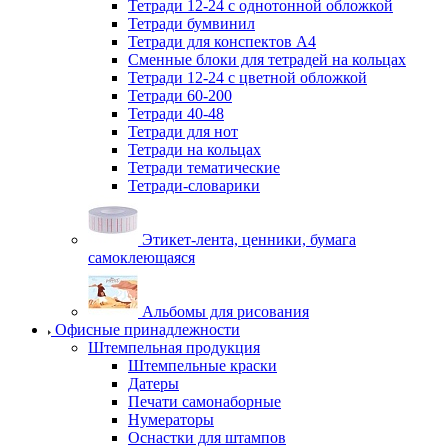
Тетради 12-24 с однотонной обложкой
Тетради бумвинил
Тетради для конспектов А4
Сменные блоки для тетрадей на кольцах
Тетради 12-24 с цветной обложкой
Тетради 60-200
Тетради 40-48
Тетради для нот
Тетради на кольцах
Тетради тематические
Тетради-словарики
Этикет-лента, ценники, бумага
самоклеющаяся
Альбомы для рисования
Офисные принадлежности
Штемпельная продукция
Штемпельные краски
Датеры
Печати самонаборные
Нумераторы
Оснастки для штампов