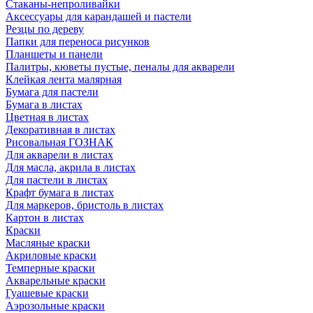
Стаканы-непроливайки
Аксессуары для карандашей и пастели
Резцы по дереву
Папки для переноса рисунков
Планшеты и панели
Палитры, кюветы пустые, пеналы для акварели
Клейкая лента малярная
Бумага для пастели
Бумага в листах
Цветная в листах
Декоративная в листах
Рисовальная ГОЗНАК
Для акварели в листах
Для масла, акрила в листах
Для пастели в листах
Крафт бумага в листах
Для маркеров, бристоль в листах
Картон в листах
Краски
Масляные краски
Акриловые краски
Темперные краски
Акварельные краски
Гуашевые краски
Аэрозольные краски