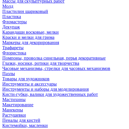
Массы для скульптурных работ
Молд
Пластилин шариковый
Пластика
Фломастеры
Декупаж
Карандаши восковые, мелки
Краски и мелки для грима
Маркеры для декорирования
Трафареты
Флористика
Помпоны, проволка синельная, перья декоративные
Глазки, носики, ротики для творчества
Часовые механизмы, стрелки для часовых механизмов
Пазлы
Товары для художников
Инструменты и аксессуары
Инструменты и наборы для моделирования
Кисти-губки, валики для художественных работ
Мастихины
Макетирование
Манекены
Растушевки
Пеналы для кистей
Кистемойки, масленки