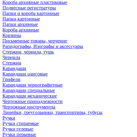
Короба архивные пластиковые
Подвесные регистратуры
Папки и короба картонные
Папки картонные
Папки архивные
Короба архивные
Корзины
Письменные товары, черчение
Рапидографы, Изографы и аксессуары
Стержни, чернила, тушь
Чернила
Стержни
Карандаши
Карандаши цанговые
Грифели
Карандаши чернографитные
Карандаши специальные
Карандаши механические
Чертежные принадлежности
Чертежные инструменты
Линейки, треугольники, транспортиры, тубусы
Ручки
Ручки стираемые
Ручки гелевые
Ручки перьевые