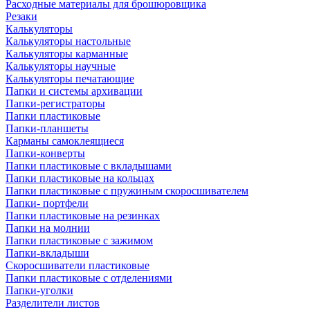
Расходные материалы для брошюровщика
Резаки
Калькуляторы
Калькуляторы настольные
Калькуляторы карманные
Калькуляторы научные
Калькуляторы печатающие
Папки и системы архивации
Папки-регистраторы
Папки пластиковые
Папки-планшеты
Карманы самоклеящиеся
Папки-конверты
Папки пластиковые с вкладышами
Папки пластиковые на кольцах
Папки пластиковые с пружиным скоросшивателем
Папки- портфели
Папки пластиковые на резинках
Папки на молнии
Папки пластиковые с зажимом
Папки-вкладыши
Скоросшиватели пластиковые
Папки пластиковые с отделениями
Папки-уголки
Разделители листов