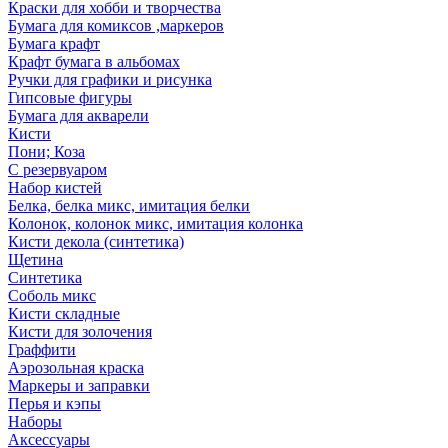
Краски для хобби и творчества
Бумага для комиксов ,маркеров
Бумага крафт
Крафт бумага в альбомах
Ручки для графики и рисунка
Гипсовые фигуры
Бумага для акварели
Кисти
Пони; Коза
С резервуаром
Набор кистей
Белка, белка микс, имитация белки
Колонок, колонок микс, имитация колонка
Кисти декола (синтетика)
Щетина
Синтетика
Соболь микс
Кисти складные
Кисти для золочения
Граффити
Аэрозольная краска
Маркеры и заправки
Перья и кэпы
Наборы
Аксессуары