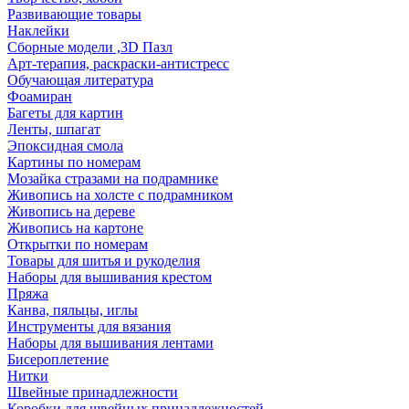
Развивающие товары
Наклейки
Сборные модели ,3D Пазл
Арт-терапия, раскраски-антистресс
Обучающая литература
Фоамиран
Багеты для картин
Ленты, шпагат
Эпоксидная смола
Картины по номерам
Мозайка стразами на подрамнике
Живопись на холсте с подрамником
Живопись на дереве
Живопись на картоне
Открытки по номерам
Товары для шитья и рукоделия
Наборы для вышивания крестом
Пряжа
Канва, пяльцы, иглы
Инструменты для вязания
Наборы для вышивания лентами
Бисероплетение
Нитки
Швейные принадлежности
Коробки для швейных принадлежностей