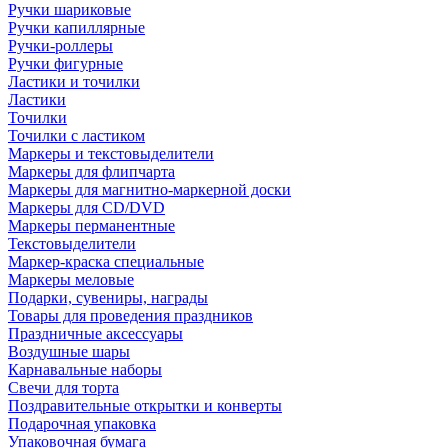
Ручки шариковые
Ручки капиллярные
Ручки-роллеры
Ручки фигурные
Ластики и точилки
Ластики
Точилки
Точилки с ластиком
Маркеры и текстовыделители
Маркеры для флипчарта
Маркеры для магнитно-маркерной доски
Маркеры для CD/DVD
Маркеры перманентные
Текстовыделители
Маркер-краска специальные
Маркеры меловые
Подарки, сувениры, награды
Товары для проведения праздников
Праздничные аксессуары
Воздушные шары
Карнавальные наборы
Свечи для торта
Поздравительные открытки и конверты
Подарочная упаковка
Упаковочная бумага