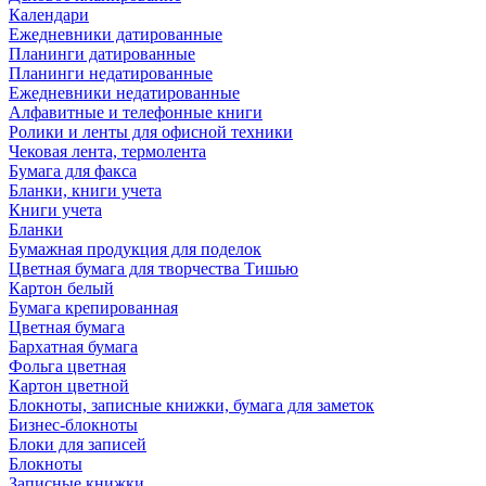
Календари
Ежедневники датированные
Планинги датированные
Планинги недатированные
Ежедневники недатированные
Алфавитные и телефонные книги
Ролики и ленты для офисной техники
Чековая лента, термолента
Бумага для факса
Бланки, книги учета
Книги учета
Бланки
Бумажная продукция для поделок
Цветная бумага для творчества Тишью
Картон белый
Бумага крепированная
Цветная бумага
Бархатная бумага
Фольга цветная
Картон цветной
Блокноты, записные книжки, бумага для заметок
Бизнес-блокноты
Блоки для записей
Блокноты
Записные книжки