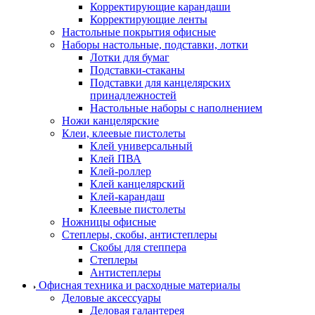
Корректирующие карандаши
Корректирующие ленты
Настольные покрытия офисные
Наборы настольные, подставки, лотки
Лотки для бумаг
Подставки-стаканы
Подставки для канцелярских
принадлежностей
Настольные наборы с наполнением
Ножи канцелярские
Клеи, клеевые пистолеты
Клей универсальный
Клей ПВА
Клей-роллер
Клей канцелярский
Клей-карандаш
Клеевые пистолеты
Ножницы офисные
Степлеры, скобы, антистеплеры
Скобы для степпера
Степлеры
Антистеплеры
Офисная техника и расходные материалы
Деловые аксессуары
Деловая галантерея