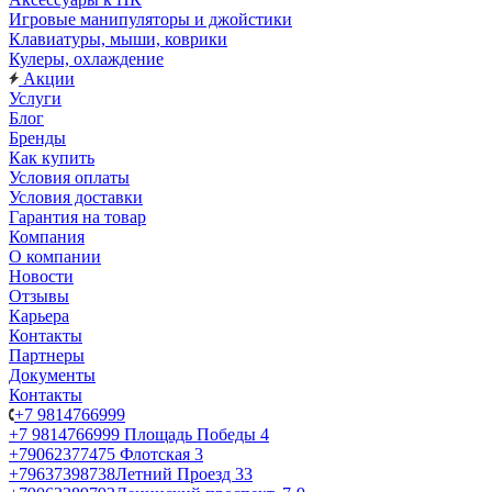
Игровые манипуляторы и джойстики
Клавиатуры, мыши, коврики
Кулеры, охлаждение
Акции
Услуги
Блог
Бренды
Как купить
Условия оплаты
Условия доставки
Гарантия на товар
Компания
О компании
Новости
Отзывы
Карьера
Контакты
Партнеры
Документы
Контакты
+7 9814766999
+7 9814766999
Площадь Победы 4
+79062377475
Флотская 3
+79637398738
Летний Проезд 33