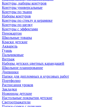
Контуры, наборы контуров
Контуры универсальные
Контуры по ткани
Наборы контуров
Контуры по стеклу и керамике
Контуры по шелку
Контуры с эффектами
Пенокартон
Школьные товары
Краски детские
Акварель
Гуашь
Пальчиковые
Витраж
Наборы детских цветных карандашей
Школьное планирование
Дневники
Папки для дипломных и курсовых работ
Портфолио
Расписания уроков
Закладки
Ножницы детские
Настольные покрытия детские
Светоотражатели
Папки-сумки с ручками