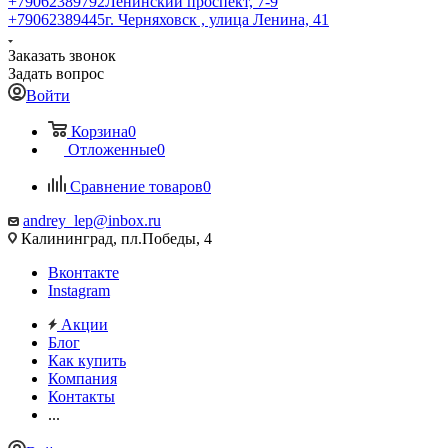
+79062389792
Ленинский проспект, 7-9
+79062389445
г. Черняховск , улица Ленина, 41
Заказать звонок
Задать вопрос
Войти
Корзина
0
Отложенные
0
Сравнение товаров
0
andrey_lep@inbox.ru
Калининград, пл.Победы, 4
Вконтакте
Instagram
Акции
Блог
Как купить
Компания
Контакты
...