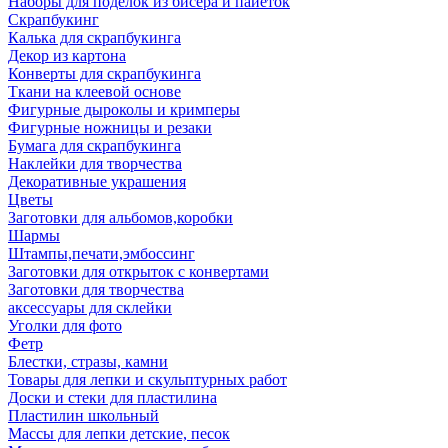
Наборы для поделок из бисера и пайеток
Скрапбукинг
Калька для скрапбукинга
Декор из картона
Конверты для скрапбукинга
Ткани на клеевой основе
Фигурные дыроколы и кримперы
Фигурные ножницы и резаки
Бумага для скрапбукинга
Наклейки для творчества
Декоративные украшения
Цветы
Заготовки для альбомов,коробки
Шармы
Штампы,печати,эмбоссинг
Заготовки для открыток с конвертами
Заготовки для творчества
аксессуары для склейки
Уголки для фото
Фетр
Блестки, стразы, камни
Товары для лепки и скульптурных работ
Доски и стеки для пластилина
Пластилин школьный
Массы для лепки детские, песок