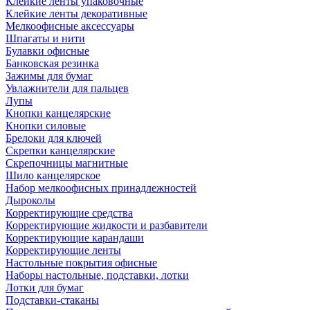
Клейкие ленты упаковочные
Клейкие ленты декоративные
Мелкоофисные аксессуары
Шпагаты и нити
Булавки офисные
Банковская резинка
Зажимы для бумаг
Увлажнители для пальцев
Лупы
Кнопки канцелярские
Кнопки силовые
Брелоки для ключей
Скрепки канцелярские
Скрепочницы магнитные
Шило канцелярское
Набор мелкоофисных принадлежностей
Дыроколы
Корректирующие средства
Корректирующие жидкости и разбавители
Корректирующие карандаши
Корректирующие ленты
Настольные покрытия офисные
Наборы настольные, подставки, лотки
Лотки для бумаг
Подставки-стаканы