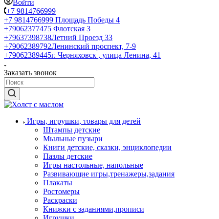
Войти
+7 9814766999
+7 9814766999
Площадь Победы 4
+79062377475
Флотская 3
+79637398738
Летний Проезд 33
+79062389792
Ленинский проспект, 7-9
+79062389445
г. Черняховск , улица Ленина, 41
Заказать звонок
Игры, игрушки, товары для детей
Штампы детские
Мыльные пузыри
Книги детские, сказки, энциклопедии
Пазлы детские
Игры настольные, напольные
Развивающие игры,тренажеры,задания
Плакаты
Ростомеры
Раскраски
Книжки с заданиями,прописи
Игрушки