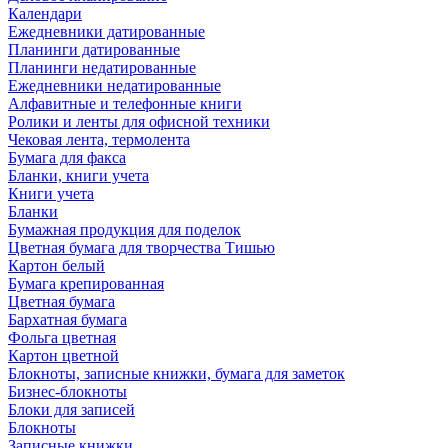
Календари
Ежедневники датированные
Планинги датированные
Планинги недатированные
Ежедневники недатированные
Алфавитные и телефонные книги
Ролики и ленты для офисной техники
Чековая лента, термолента
Бумага для факса
Бланки, книги учета
Книги учета
Бланки
Бумажная продукция для поделок
Цветная бумага для творчества Тишью
Картон белый
Бумага крепированная
Цветная бумага
Бархатная бумага
Фольга цветная
Картон цветной
Блокноты, записные книжки, бумага для заметок
Бизнес-блокноты
Блоки для записей
Блокноты
Записные книжки