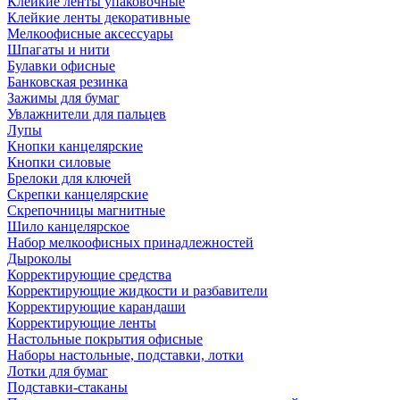
Клейкие ленты упаковочные
Клейкие ленты декоративные
Мелкоофисные аксессуары
Шпагаты и нити
Булавки офисные
Банковская резинка
Зажимы для бумаг
Увлажнители для пальцев
Лупы
Кнопки канцелярские
Кнопки силовые
Брелоки для ключей
Скрепки канцелярские
Скрепочницы магнитные
Шило канцелярское
Набор мелкоофисных принадлежностей
Дыроколы
Корректирующие средства
Корректирующие жидкости и разбавители
Корректирующие карандаши
Корректирующие ленты
Настольные покрытия офисные
Наборы настольные, подставки, лотки
Лотки для бумаг
Подставки-стаканы