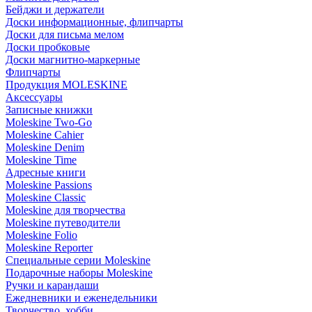
Бейджи и держатели
Доски информационные, флипчарты
Доски для письма мелом
Доски пробковые
Доски магнитно-маркерные
Флипчарты
Продукция MOLESKINE
Аксессуары
Записные книжки
Moleskine Two-Go
Moleskine Cahier
Moleskine Denim
Moleskine Time
Адресные книги
Moleskine Passions
Moleskine Classic
Moleskine для творчества
Moleskine путеводители
Moleskine Folio
Moleskine Reporter
Специальные серии Moleskine
Подарочные наборы Moleskine
Ручки и карандаши
Ежедневники и еженедельники
Творчество, хобби