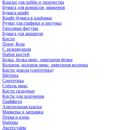
Краски для хобби и творчества
Бумага для комиксов ,маркеров
Бумага крафт
Крафт бумага в альбомах
Ручки для графики и рисунка
Гипсовые фигуры
Бумага для акварели
Кисти
Пони; Коза
С резервуаром
Набор кистей
Белка, белка микс, имитация белки
Колонок, колонок микс, имитация колонка
Кисти декола (синтетика)
Щетина
Синтетика
Соболь микс
Кисти складные
Кисти для золочения
Граффити
Аэрозольная краска
Маркеры и заправки
Перья и кэпы
Наборы
Аксессуары