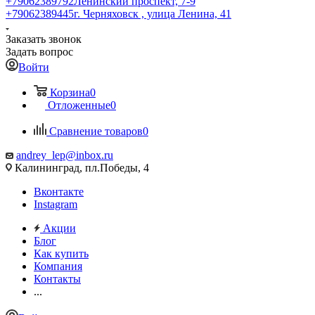
+79062389792
Ленинский проспект, 7-9
+79062389445
г. Черняховск , улица Ленина, 41
Заказать звонок
Задать вопрос
Войти
Корзина
0
Отложенные
0
Сравнение товаров
0
andrey_lep@inbox.ru
Калининград, пл.Победы, 4
Вконтакте
Instagram
Акции
Блог
Как купить
Компания
Контакты
...