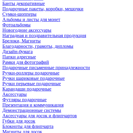
Банты декоративные
Подарочные пакеты, коробки, мешочки
Сумки-шопперы
Альбомы и листы для монет
Фотоальбомы
Новогодние аксессуары
Наградная и поздравительная продукция
Брелоки, Магниты
Благодарности, грамоты, дипломы
Дизайн-бумага
Папки адресные
Рамки для фотографий
Подарочные письменные принадлежности
Ручки-роллеры подарочные
Ручки шариковые подарочные
Ручки перьевые подарочные
Карандаши подарочные
Аксессуары
Футляры подарочные
Презентация и коммуникация
Демонстрационные системы
Аксессуары для досок и флипчартов
Губки для досок
Блокноты для флипчарта
Магниты для досок