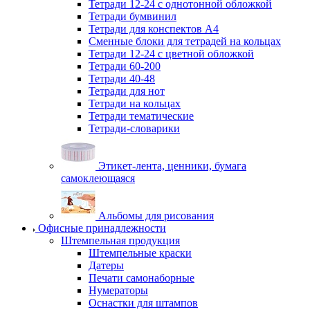
Тетради 12-24 с однотонной обложкой
Тетради бумвинил
Тетради для конспектов А4
Сменные блоки для тетрадей на кольцах
Тетради 12-24 с цветной обложкой
Тетради 60-200
Тетради 40-48
Тетради для нот
Тетради на кольцах
Тетради тематические
Тетради-словарики
Этикет-лента, ценники, бумага
самоклеющаяся
Альбомы для рисования
Офисные принадлежности
Штемпельная продукция
Штемпельные краски
Датеры
Печати самонаборные
Нумераторы
Оснастки для штампов