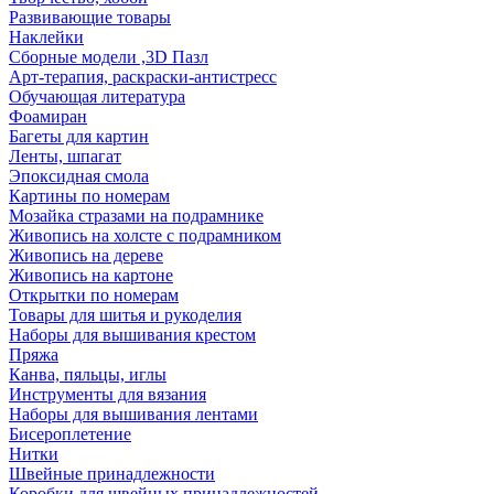
Развивающие товары
Наклейки
Сборные модели ,3D Пазл
Арт-терапия, раскраски-антистресс
Обучающая литература
Фоамиран
Багеты для картин
Ленты, шпагат
Эпоксидная смола
Картины по номерам
Мозайка стразами на подрамнике
Живопись на холсте с подрамником
Живопись на дереве
Живопись на картоне
Открытки по номерам
Товары для шитья и рукоделия
Наборы для вышивания крестом
Пряжа
Канва, пяльцы, иглы
Инструменты для вязания
Наборы для вышивания лентами
Бисероплетение
Нитки
Швейные принадлежности
Коробки для швейных принадлежностей