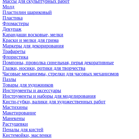
Массы для скульптурных работ
Молд
Пластилин шариковый
Пластика
Фломастеры
Декупаж
Карандаши восковые, мелки
Краски и мелки для грима
Маркеры для декорирования
Трафареты
Флористика
Помпоны, проволка синельная, перья декоративные
Глазки, носики, ротики для творчества
Часовые механизмы, стрелки для часовых механизмов
Пазлы
Товары для художников
Инструменты и аксессуары
Инструменты и наборы для моделирования
Кисти-губки, валики для художественных работ
Мастихины
Макетирование
Манекены
Растушевки
Пеналы для кистей
Кистемойки, масленки