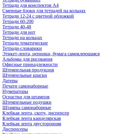
Тетради для конспектов А4
Сменные блоки для тетрадей на кольцах
Тетради 12-24 с цветной обложкой
Тетради 60-200
Тетради 40-48
Тетради для нот
Тетради на кольцах
Тетради тематические
Тетради-словарики
Этикет-лента, ценники, бумага самоклеющаяся
Альбомы для рисования
Офисные принадлежности
Штемпельная продукция
Штемпельные краски
Датеры
Печати самонаборные
Нумераторы
Оснастки для штампов
Штемпельные подушки
Штампы самонаборные
Клейкая лента, скотч, диспенсер
Клейкая лента канцелярская
Клейкая лента двусторонняя
Диспенсеры