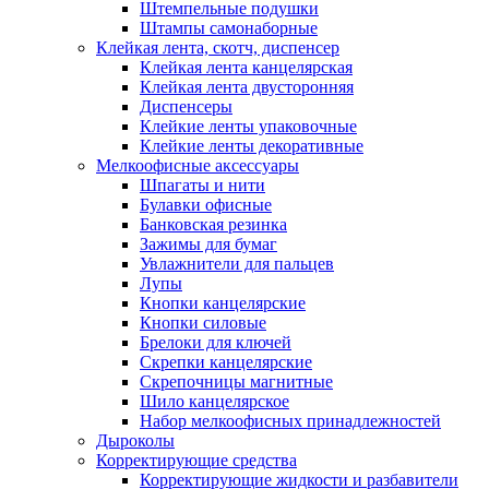
Штемпельные подушки
Штампы самонаборные
Клейкая лента, скотч, диспенсер
Клейкая лента канцелярская
Клейкая лента двусторонняя
Диспенсеры
Клейкие ленты упаковочные
Клейкие ленты декоративные
Мелкоофисные аксессуары
Шпагаты и нити
Булавки офисные
Банковская резинка
Зажимы для бумаг
Увлажнители для пальцев
Лупы
Кнопки канцелярские
Кнопки силовые
Брелоки для ключей
Скрепки канцелярские
Скрепочницы магнитные
Шило канцелярское
Набор мелкоофисных принадлежностей
Дыроколы
Корректирующие средства
Корректирующие жидкости и разбавители