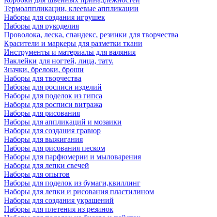
Термоаппликации, клеевые аппликации
Наборы для создания игрушек
Наборы для рукоделия
Проволока, леска, спандекс, резинки для творчества
Красители и маркеры для разметки ткани
Инструменты и материалы для валяния
Наклейки для ногтей, лица, тату.
Значки, брелоки, броши
Наборы для творчества
Наборы для росписи изделий
Наборы для поделок из гипса
Наборы для росписи витража
Наборы для рисования
Наборы для аппликаций и мозаики
Наборы для создания гравюр
Наборы для выжигания
Наборы для рисования песком
Наборы для парфюмерии и мыловарения
Наборы для лепки свечей
Наборы для опытов
Наборы для поделок из бумаги,квиллинг
Наборы для лепки и рисования пластилином
Наборы для создания украшений
Наборы для плетения из резинок