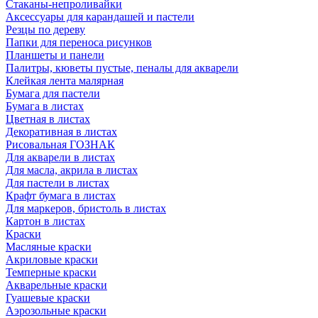
Стаканы-непроливайки
Аксессуары для карандашей и пастели
Резцы по дереву
Папки для переноса рисунков
Планшеты и панели
Палитры, кюветы пустые, пеналы для акварели
Клейкая лента малярная
Бумага для пастели
Бумага в листах
Цветная в листах
Декоративная в листах
Рисовальная ГОЗНАК
Для акварели в листах
Для масла, акрила в листах
Для пастели в листах
Крафт бумага в листах
Для маркеров, бристоль в листах
Картон в листах
Краски
Масляные краски
Акриловые краски
Темперные краски
Акварельные краски
Гуашевые краски
Аэрозольные краски