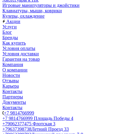
Игровые манипуляторы и джойстики
Клавиатуры, мыши, коврики
Кулеры, охлаждение
Акции
Услуги
Блог
Бренды
Как купить
Условия оплаты
Условия доставки
Гарантия на товар
Компания
О компании
Новости
Отзывы
Карьера
Контакты
Партнеры
Документы
Контакты
+7 9814766999
+7 9814766999
Площадь Победы 4
+79062377475
Флотская 3
+79637398738
Летний Проезд 33