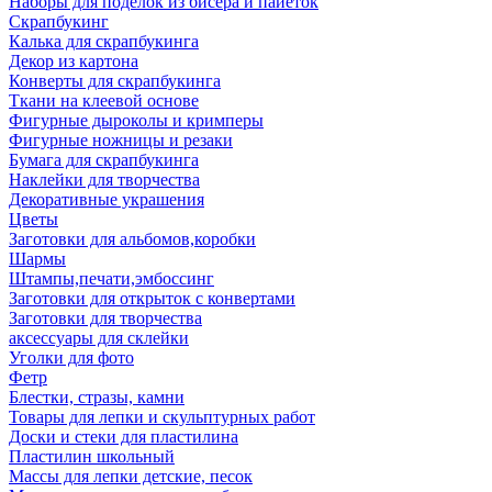
Наборы для поделок из бисера и пайеток
Скрапбукинг
Калька для скрапбукинга
Декор из картона
Конверты для скрапбукинга
Ткани на клеевой основе
Фигурные дыроколы и кримперы
Фигурные ножницы и резаки
Бумага для скрапбукинга
Наклейки для творчества
Декоративные украшения
Цветы
Заготовки для альбомов,коробки
Шармы
Штампы,печати,эмбоссинг
Заготовки для открыток с конвертами
Заготовки для творчества
аксессуары для склейки
Уголки для фото
Фетр
Блестки, стразы, камни
Товары для лепки и скульптурных работ
Доски и стеки для пластилина
Пластилин школьный
Массы для лепки детские, песок