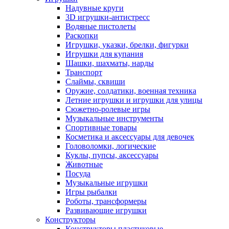
Надувные круги
3D игрушки-антистресс
Водяные пистолеты
Раскопки
Игрушки, указки, брелки, фигурки
Игрушки для купания
Шашки, шахматы, нарды
Транспорт
Слаймы, сквиши
Оружие, солдатики, военная техника
Летние игрушки и игрушки для улицы
Сюжетно-ролевые игры
Музыкальные инструменты
Спортивные товары
Косметика и аксессуары для девочек
Головоломки, логические
Куклы, пупсы, аксессуары
Животные
Посуда
Музыкальные игрушки
Игры рыбалки
Роботы, трансформеры
Развивающие игрушки
Конструкторы
Конструкторы пластиковые