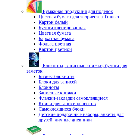
Бумажная продукция для поделок
Цветная бумага для творчества Тишью
Картон белый
Бумага крепированная
Цветная бумага
Бархатная бумага
Фольга цветная
Картон цветной
Блокноты, записные книжки, бумага для
заметок
Бизнес-блокноты
Блоки для записей
Блокноты
Записные книжки
Флажки-закладки самоклеящиеся
Книги для записи рецептов
Самоклеящиеся блоки
Детские подарочные наборы, анкеты для
друзей, личные дневники