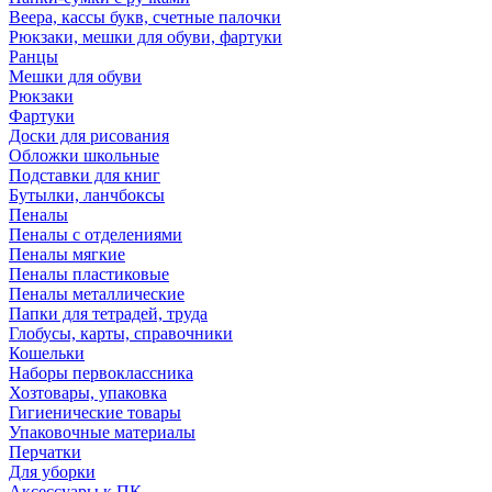
Веера, кассы букв, счетные палочки
Рюкзаки, мешки для обуви, фартуки
Ранцы
Мешки для обуви
Рюкзаки
Фартуки
Доски для рисования
Обложки школьные
Подставки для книг
Бутылки, ланчбоксы
Пеналы
Пеналы с отделениями
Пеналы мягкие
Пеналы пластиковые
Пеналы металлические
Папки для тетрадей, труда
Глобусы, карты, справочники
Кошельки
Наборы первоклассника
Хозтовары, упаковка
Гигиенические товары
Упаковочные материалы
Перчатки
Для уборки
Аксессуары к ПК