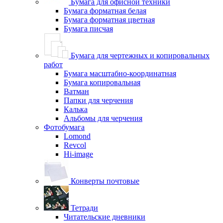
Бумага для офисной техники
Бумага форматная белая
Бумага форматная цветная
Бумага писчая
Бумага для чертежных и копировальных
работ
Бумага масштабно-координатная
Бумага копировальная
Ватман
Папки для черчения
Калька
Альбомы для черчения
Фотобумага
Lomond
Revcol
Hi-image
Конверты почтовые
Тетради
Читательские дневники