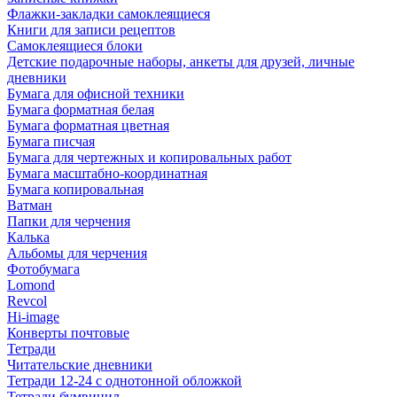
Флажки-закладки самоклеящиеся
Книги для записи рецептов
Самоклеящиеся блоки
Детские подарочные наборы, анкеты для друзей, личные
дневники
Бумага для офисной техники
Бумага форматная белая
Бумага форматная цветная
Бумага писчая
Бумага для чертежных и копировальных работ
Бумага масштабно-координатная
Бумага копировальная
Ватман
Папки для черчения
Калька
Альбомы для черчения
Фотобумага
Lomond
Revcol
Hi-image
Конверты почтовые
Тетради
Читательские дневники
Тетради 12-24 с однотонной обложкой
Тетради бумвинил