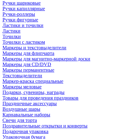
Ручки шариковые
Ручки капиллярные
Ручки-роллеры
Ручки фигурные
Ластики и точилки
Ластики
Точилки
Точилки с ластиком
Маркеры и текстовыделители
Маркеры для флипчарта
Маркеры для магнитно-маркерной доски
Маркеры для CD/DVD
Маркеры перманентные
Текстовыделители
Маркер-краска специальные
Маркеры меловые
Подарки, сувениры, награды
Товары для проведения праздников
Праздничные аксессуары
Воздушные шары
Карнавальные наборы
Свечи для торта
Поздравительные открытки и конверты
Подарочная упаковка
Упаковочная бумага