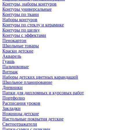
Контуры, наборы контуров
Контуры универсальные
Контуры по ткани
Наборы контуров
Контуры по стеклу и керамике
Контуры по шелку
Контуры с эффектами
Пенокартон
Школьные товары
Краски детские
Акварель
Гуашь
Пальчиковые
Витраж
Наборы детских цветных карандашей
Школьное планирование
Дневники
Папки для дипломных и курсовых работ
Портфолио
Расписания уроков
Закладки
Ножницы детские
Настольные покрытия детские
Светоотражатели
Папки-сумки с ручками