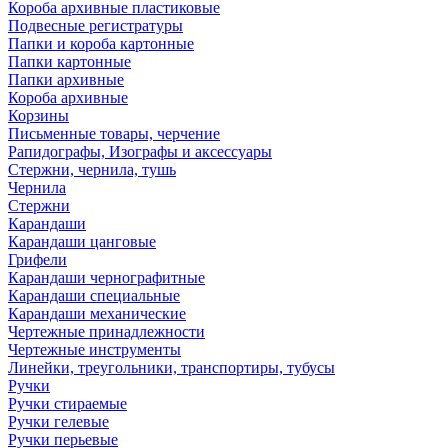
Короба архивные пластиковые
Подвесные регистратуры
Папки и короба картонные
Папки картонные
Папки архивные
Короба архивные
Корзины
Письменные товары, черчение
Рапидографы, Изографы и аксессуары
Стержни, чернила, тушь
Чернила
Стержни
Карандаши
Карандаши цанговые
Грифели
Карандаши чернографитные
Карандаши специальные
Карандаши механические
Чертежные принадлежности
Чертежные инструменты
Линейки, треугольники, транспортиры, тубусы
Ручки
Ручки стираемые
Ручки гелевые
Ручки перьевые