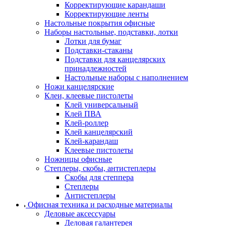
Корректирующие карандаши
Корректирующие ленты
Настольные покрытия офисные
Наборы настольные, подставки, лотки
Лотки для бумаг
Подставки-стаканы
Подставки для канцелярских
принадлежностей
Настольные наборы с наполнением
Ножи канцелярские
Клеи, клеевые пистолеты
Клей универсальный
Клей ПВА
Клей-роллер
Клей канцелярский
Клей-карандаш
Клеевые пистолеты
Ножницы офисные
Степлеры, скобы, антистеплеры
Скобы для степпера
Степлеры
Антистеплеры
Офисная техника и расходные материалы
Деловые аксессуары
Деловая галантерея