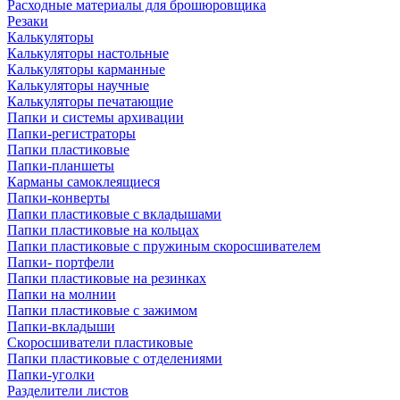
Расходные материалы для брошюровщика
Резаки
Калькуляторы
Калькуляторы настольные
Калькуляторы карманные
Калькуляторы научные
Калькуляторы печатающие
Папки и системы архивации
Папки-регистраторы
Папки пластиковые
Папки-планшеты
Карманы самоклеящиеся
Папки-конверты
Папки пластиковые с вкладышами
Папки пластиковые на кольцах
Папки пластиковые с пружиным скоросшивателем
Папки- портфели
Папки пластиковые на резинках
Папки на молнии
Папки пластиковые с зажимом
Папки-вкладыши
Скоросшиватели пластиковые
Папки пластиковые с отделениями
Папки-уголки
Разделители листов