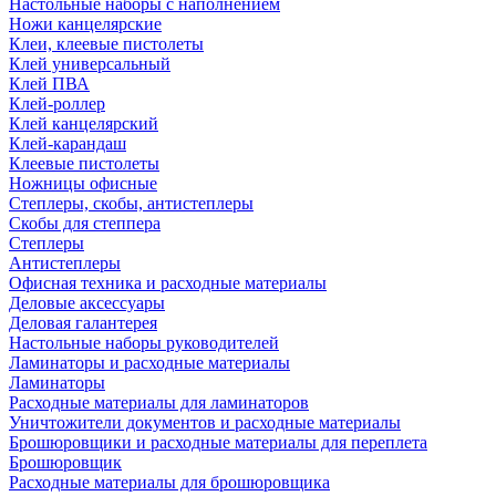
Настольные наборы с наполнением
Ножи канцелярские
Клеи, клеевые пистолеты
Клей универсальный
Клей ПВА
Клей-роллер
Клей канцелярский
Клей-карандаш
Клеевые пистолеты
Ножницы офисные
Степлеры, скобы, антистеплеры
Скобы для степпера
Степлеры
Антистеплеры
Офисная техника и расходные материалы
Деловые аксессуары
Деловая галантерея
Настольные наборы руководителей
Ламинаторы и расходные материалы
Ламинаторы
Расходные материалы для ламинаторов
Уничтожители документов и расходные материалы
Брошюровщики и расходные материалы для переплета
Брошюровщик
Расходные материалы для брошюровщика