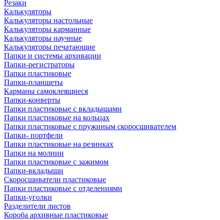
Резаки
Калькуляторы
Калькуляторы настольные
Калькуляторы карманные
Калькуляторы научные
Калькуляторы печатающие
Папки и системы архивации
Папки-регистраторы
Папки пластиковые
Папки-планшеты
Карманы самоклеящиеся
Папки-конверты
Папки пластиковые с вкладышами
Папки пластиковые на кольцах
Папки пластиковые с пружиным скоросшивателем
Папки- портфели
Папки пластиковые на резинках
Папки на молнии
Папки пластиковые с зажимом
Папки-вкладыши
Скоросшиватели пластиковые
Папки пластиковые с отделениями
Папки-уголки
Разделители листов
Короба архивные пластиковые