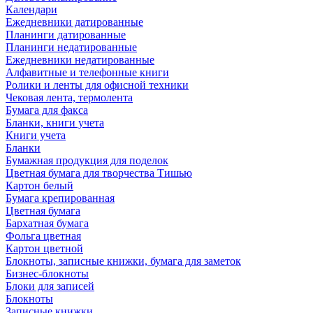
Календари
Ежедневники датированные
Планинги датированные
Планинги недатированные
Ежедневники недатированные
Алфавитные и телефонные книги
Ролики и ленты для офисной техники
Чековая лента, термолента
Бумага для факса
Бланки, книги учета
Книги учета
Бланки
Бумажная продукция для поделок
Цветная бумага для творчества Тишью
Картон белый
Бумага крепированная
Цветная бумага
Бархатная бумага
Фольга цветная
Картон цветной
Блокноты, записные книжки, бумага для заметок
Бизнес-блокноты
Блоки для записей
Блокноты
Записные книжки