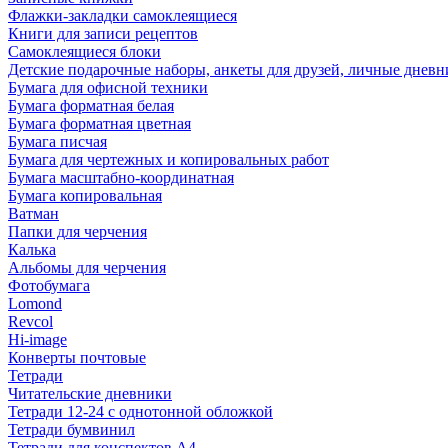
Флажки-закладки самоклеящиеся
Книги для записи рецептов
Самоклеящиеся блоки
Детские подарочные наборы, анкеты для друзей, личные днев
Бумага для офисной техники
Бумага форматная белая
Бумага форматная цветная
Бумага писчая
Бумага для чертежных и копировальных работ
Бумага масштабно-координатная
Бумага копировальная
Ватман
Папки для черчения
Калька
Альбомы для черчения
Фотобумага
Lomond
Revcol
Hi-image
Конверты почтовые
Тетради
Читательские дневники
Тетради 12-24 с однотонной обложкой
Тетради бумвинил
Тетради для конспектов А4