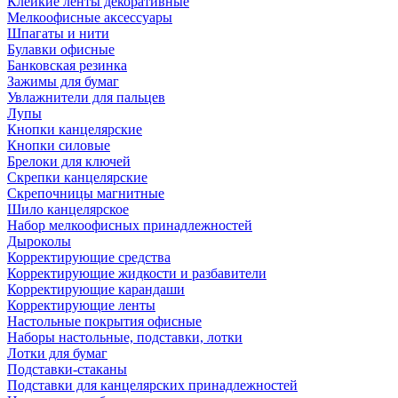
Клейкие ленты декоративные
Мелкоофисные аксессуары
Шпагаты и нити
Булавки офисные
Банковская резинка
Зажимы для бумаг
Увлажнители для пальцев
Лупы
Кнопки канцелярские
Кнопки силовые
Брелоки для ключей
Скрепки канцелярские
Скрепочницы магнитные
Шило канцелярское
Набор мелкоофисных принадлежностей
Дыроколы
Корректирующие средства
Корректирующие жидкости и разбавители
Корректирующие карандаши
Корректирующие ленты
Настольные покрытия офисные
Наборы настольные, подставки, лотки
Лотки для бумаг
Подставки-стаканы
Подставки для канцелярских принадлежностей