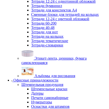
Тетради 12-24 с однотонной обложкой
Тетради бумвинил
Тетради для конспектов А4
Сменные блоки для тетрадей на кольцах
Тетради 12-24 с цветной обложкой
Тетради 60-200
Тетради 40-48
Тетради для нот
Тетради на кольцах
Тетради тематические
Тетради-словарики
Этикет-лента, ценники, бумага
самоклеющаяся
Альбомы для рисования
Офисные принадлежности
Штемпельная продукция
Штемпельные краски
Датеры
Печати самонаборные
Нумераторы
Оснастки для штампов