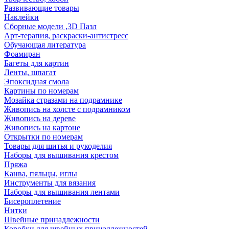
Развивающие товары
Наклейки
Сборные модели ,3D Пазл
Арт-терапия, раскраски-антистресс
Обучающая литература
Фоамиран
Багеты для картин
Ленты, шпагат
Эпоксидная смола
Картины по номерам
Мозайка стразами на подрамнике
Живопись на холсте с подрамником
Живопись на дереве
Живопись на картоне
Открытки по номерам
Товары для шитья и рукоделия
Наборы для вышивания крестом
Пряжа
Канва, пяльцы, иглы
Инструменты для вязания
Наборы для вышивания лентами
Бисероплетение
Нитки
Швейные принадлежности
Коробки для швейных принадлежностей