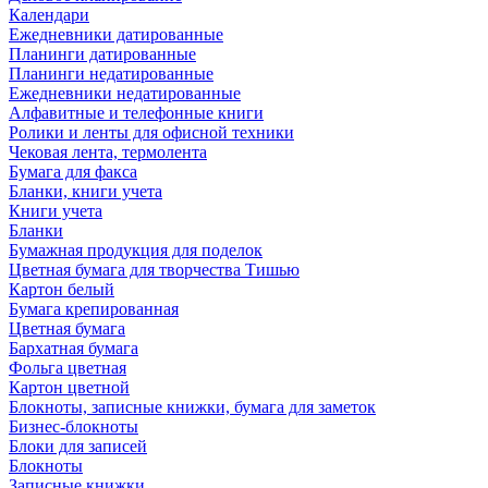
Календари
Ежедневники датированные
Планинги датированные
Планинги недатированные
Ежедневники недатированные
Алфавитные и телефонные книги
Ролики и ленты для офисной техники
Чековая лента, термолента
Бумага для факса
Бланки, книги учета
Книги учета
Бланки
Бумажная продукция для поделок
Цветная бумага для творчества Тишью
Картон белый
Бумага крепированная
Цветная бумага
Бархатная бумага
Фольга цветная
Картон цветной
Блокноты, записные книжки, бумага для заметок
Бизнес-блокноты
Блоки для записей
Блокноты
Записные книжки