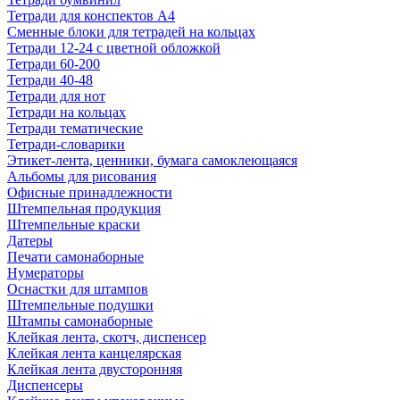
Тетради для конспектов А4
Сменные блоки для тетрадей на кольцах
Тетради 12-24 с цветной обложкой
Тетради 60-200
Тетради 40-48
Тетради для нот
Тетради на кольцах
Тетради тематические
Тетради-словарики
Этикет-лента, ценники, бумага самоклеющаяся
Альбомы для рисования
Офисные принадлежности
Штемпельная продукция
Штемпельные краски
Датеры
Печати самонаборные
Нумераторы
Оснастки для штампов
Штемпельные подушки
Штампы самонаборные
Клейкая лента, скотч, диспенсер
Клейкая лента канцелярская
Клейкая лента двусторонняя
Диспенсеры