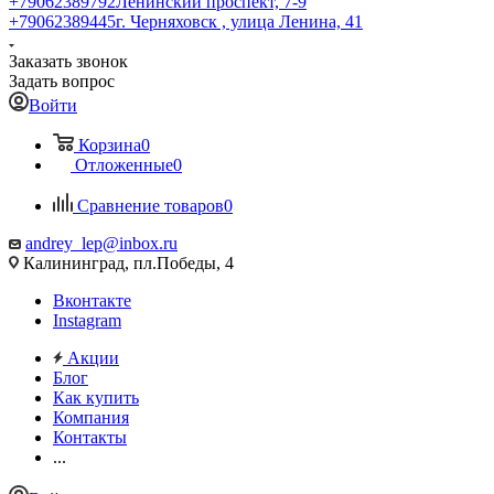
+79062389792
Ленинский проспект, 7-9
+79062389445
г. Черняховск , улица Ленина, 41
Заказать звонок
Задать вопрос
Войти
Корзина
0
Отложенные
0
Сравнение товаров
0
andrey_lep@inbox.ru
Калининград, пл.Победы, 4
Вконтакте
Instagram
Акции
Блог
Как купить
Компания
Контакты
...