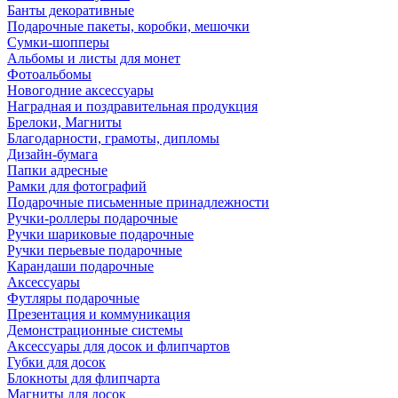
Банты декоративные
Подарочные пакеты, коробки, мешочки
Сумки-шопперы
Альбомы и листы для монет
Фотоальбомы
Новогодние аксессуары
Наградная и поздравительная продукция
Брелоки, Магниты
Благодарности, грамоты, дипломы
Дизайн-бумага
Папки адресные
Рамки для фотографий
Подарочные письменные принадлежности
Ручки-роллеры подарочные
Ручки шариковые подарочные
Ручки перьевые подарочные
Карандаши подарочные
Аксессуары
Футляры подарочные
Презентация и коммуникация
Демонстрационные системы
Аксессуары для досок и флипчартов
Губки для досок
Блокноты для флипчарта
Магниты для досок