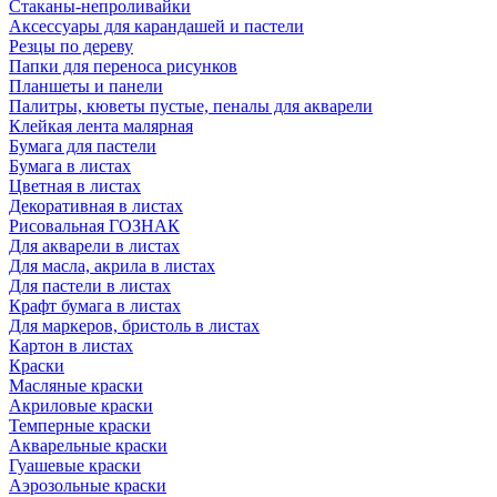
Стаканы-непроливайки
Аксессуары для карандашей и пастели
Резцы по дереву
Папки для переноса рисунков
Планшеты и панели
Палитры, кюветы пустые, пеналы для акварели
Клейкая лента малярная
Бумага для пастели
Бумага в листах
Цветная в листах
Декоративная в листах
Рисовальная ГОЗНАК
Для акварели в листах
Для масла, акрила в листах
Для пастели в листах
Крафт бумага в листах
Для маркеров, бристоль в листах
Картон в листах
Краски
Масляные краски
Акриловые краски
Темперные краски
Акварельные краски
Гуашевые краски
Аэрозольные краски