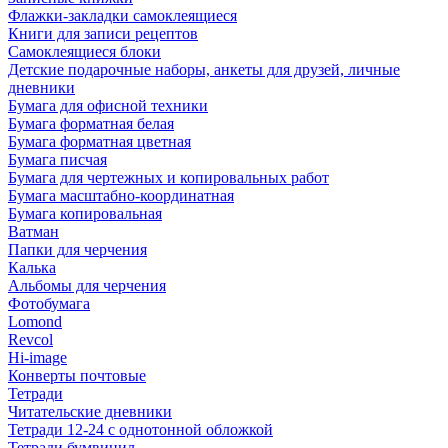
Флажки-закладки самоклеящиеся
Книги для записи рецептов
Самоклеящиеся блоки
Детские подарочные наборы, анкеты для друзей, личные
дневники
Бумага для офисной техники
Бумага форматная белая
Бумага форматная цветная
Бумага писчая
Бумага для чертежных и копировальных работ
Бумага масштабно-координатная
Бумага копировальная
Ватман
Папки для черчения
Калька
Альбомы для черчения
Фотобумага
Lomond
Revcol
Hi-image
Конверты почтовые
Тетради
Читательские дневники
Тетради 12-24 с однотонной обложкой
Тетради бумвинил