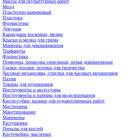
Массы для скульптурных работ
Молд
Пластилин шариковый
Пластика
Фломастеры
Декупаж
Карандаши восковые, мелки
Краски и мелки для грима
Маркеры для декорирования
Трафареты
Флористика
Помпоны, проволка синельная, перья декоративные
Глазки, носики, ротики для творчества
Часовые механизмы, стрелки для часовых механизмов
Пазлы
Товары для художников
Инструменты и аксессуары
Инструменты и наборы для моделирования
Кисти-губки, валики для художественных работ
Мастихины
Макетирование
Манекены
Растушевки
Пеналы для кистей
Кистемойки, масленки