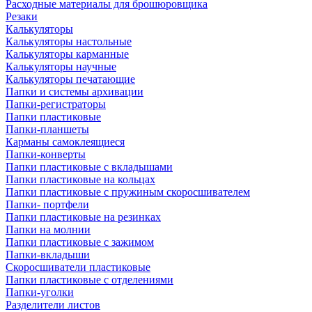
Расходные материалы для брошюровщика
Резаки
Калькуляторы
Калькуляторы настольные
Калькуляторы карманные
Калькуляторы научные
Калькуляторы печатающие
Папки и системы архивации
Папки-регистраторы
Папки пластиковые
Папки-планшеты
Карманы самоклеящиеся
Папки-конверты
Папки пластиковые с вкладышами
Папки пластиковые на кольцах
Папки пластиковые с пружиным скоросшивателем
Папки- портфели
Папки пластиковые на резинках
Папки на молнии
Папки пластиковые с зажимом
Папки-вкладыши
Скоросшиватели пластиковые
Папки пластиковые с отделениями
Папки-уголки
Разделители листов