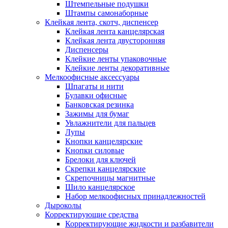
Штемпельные подушки
Штампы самонаборные
Клейкая лента, скотч, диспенсер
Клейкая лента канцелярская
Клейкая лента двусторонняя
Диспенсеры
Клейкие ленты упаковочные
Клейкие ленты декоративные
Мелкоофисные аксессуары
Шпагаты и нити
Булавки офисные
Банковская резинка
Зажимы для бумаг
Увлажнители для пальцев
Лупы
Кнопки канцелярские
Кнопки силовые
Брелоки для ключей
Скрепки канцелярские
Скрепочницы магнитные
Шило канцелярское
Набор мелкоофисных принадлежностей
Дыроколы
Корректирующие средства
Корректирующие жидкости и разбавители