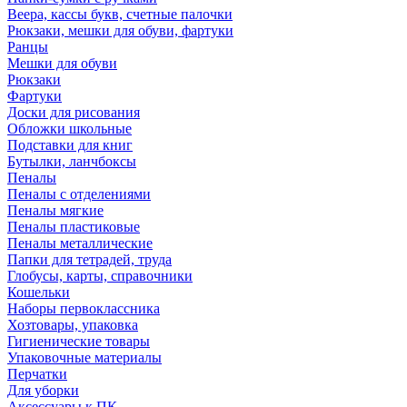
Веера, кассы букв, счетные палочки
Рюкзаки, мешки для обуви, фартуки
Ранцы
Мешки для обуви
Рюкзаки
Фартуки
Доски для рисования
Обложки школьные
Подставки для книг
Бутылки, ланчбоксы
Пеналы
Пеналы с отделениями
Пеналы мягкие
Пеналы пластиковые
Пеналы металлические
Папки для тетрадей, труда
Глобусы, карты, справочники
Кошельки
Наборы первоклассника
Хозтовары, упаковка
Гигиенические товары
Упаковочные материалы
Перчатки
Для уборки
Аксессуары к ПК