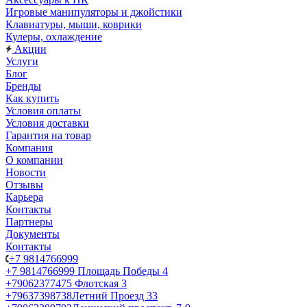
Игровые манипуляторы и джойстики
Клавиатуры, мыши, коврики
Кулеры, охлаждение
Акции
Услуги
Блог
Бренды
Как купить
Условия оплаты
Условия доставки
Гарантия на товар
Компания
О компании
Новости
Отзывы
Карьера
Контакты
Партнеры
Документы
Контакты
+7 9814766999
+7 9814766999
Площадь Победы 4
+79062377475
Флотская 3
+79637398738
Летний Проезд 33