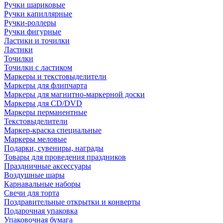
Ручки шариковые
Ручки капиллярные
Ручки-роллеры
Ручки фигурные
Ластики и точилки
Ластики
Точилки
Точилки с ластиком
Маркеры и текстовыделители
Маркеры для флипчарта
Маркеры для магнитно-маркерной доски
Маркеры для CD/DVD
Маркеры перманентные
Текстовыделители
Маркер-краска специальные
Маркеры меловые
Подарки, сувениры, награды
Товары для проведения праздников
Праздничные аксессуары
Воздушные шары
Карнавальные наборы
Свечи для торта
Поздравительные открытки и конверты
Подарочная упаковка
Упаковочная бумага