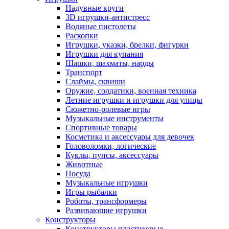
Надувные круги
3D игрушки-антистресс
Водяные пистолеты
Раскопки
Игрушки, указки, брелки, фигурки
Игрушки для купания
Шашки, шахматы, нарды
Транспорт
Слаймы, сквиши
Оружие, солдатики, военная техника
Летние игрушки и игрушки для улицы
Сюжетно-ролевые игры
Музыкальные инструменты
Спортивные товары
Косметика и аксессуары для девочек
Головоломки, логические
Куклы, пупсы, аксессуары
Животные
Посуда
Музыкальные игрушки
Игры рыбалки
Роботы, трансформеры
Развивающие игрушки
Конструкторы
Конструкторы пластиковые