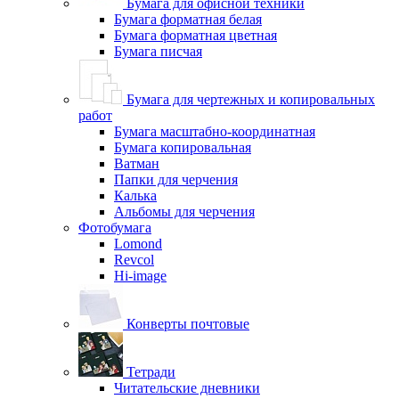
Бумага для офисной техники
Бумага форматная белая
Бумага форматная цветная
Бумага писчая
Бумага для чертежных и копировальных
работ
Бумага масштабно-координатная
Бумага копировальная
Ватман
Папки для черчения
Калька
Альбомы для черчения
Фотобумага
Lomond
Revcol
Hi-image
Конверты почтовые
Тетради
Читательские дневники