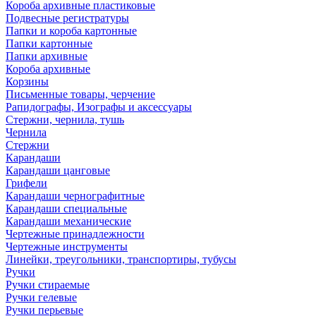
Короба архивные пластиковые
Подвесные регистратуры
Папки и короба картонные
Папки картонные
Папки архивные
Короба архивные
Корзины
Письменные товары, черчение
Рапидографы, Изографы и аксессуары
Стержни, чернила, тушь
Чернила
Стержни
Карандаши
Карандаши цанговые
Грифели
Карандаши чернографитные
Карандаши специальные
Карандаши механические
Чертежные принадлежности
Чертежные инструменты
Линейки, треугольники, транспортиры, тубусы
Ручки
Ручки стираемые
Ручки гелевые
Ручки перьевые