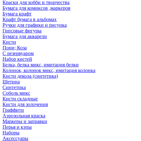
Краски для хобби и творчества
Бумага для комиксов ,маркеров
Бумага крафт
Крафт бумага в альбомах
Ручки для графики и рисунка
Гипсовые фигуры
Бумага для акварели
Кисти
Пони; Коза
С резервуаром
Набор кистей
Белка, белка микс, имитация белки
Колонок, колонок микс, имитация колонка
Кисти декола (синтетика)
Щетина
Синтетика
Соболь микс
Кисти складные
Кисти для золочения
Граффити
Аэрозольная краска
Маркеры и заправки
Перья и кэпы
Наборы
Аксессуары