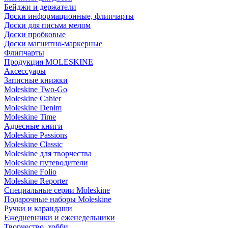
Бейджи и держатели
Доски информационные, флипчарты
Доски для письма мелом
Доски пробковые
Доски магнитно-маркерные
Флипчарты
Продукция MOLESKINE
Аксессуары
Записные книжки
Moleskine Two-Go
Moleskine Cahier
Moleskine Denim
Moleskine Time
Адресные книги
Moleskine Passions
Moleskine Classic
Moleskine для творчества
Moleskine путеводители
Moleskine Folio
Moleskine Reporter
Специальные серии Moleskine
Подарочные наборы Moleskine
Ручки и карандаши
Ежедневники и еженедельники
Творчество, хобби