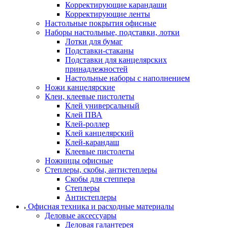
Корректирующие карандаши
Корректирующие ленты
Настольные покрытия офисные
Наборы настольные, подставки, лотки
Лотки для бумаг
Подставки-стаканы
Подставки для канцелярских
принадлежностей
Настольные наборы с наполнением
Ножи канцелярские
Клеи, клеевые пистолеты
Клей универсальный
Клей ПВА
Клей-роллер
Клей канцелярский
Клей-карандаш
Клеевые пистолеты
Ножницы офисные
Степлеры, скобы, антистеплеры
Скобы для степпера
Степлеры
Антистеплеры
Офисная техника и расходные материалы
Деловые аксессуары
Деловая галантерея