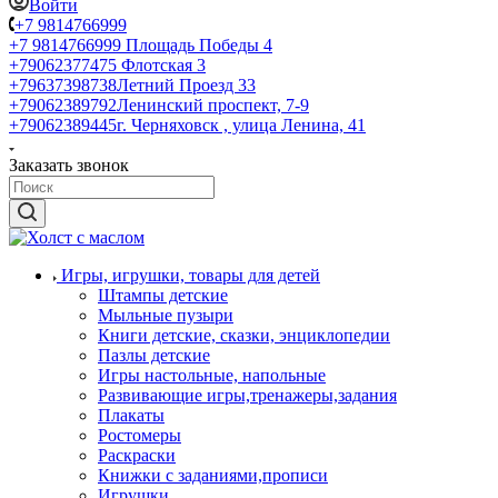
Войти
+7 9814766999
+7 9814766999
Площадь Победы 4
+79062377475
Флотская 3
+79637398738
Летний Проезд 33
+79062389792
Ленинский проспект, 7-9
+79062389445
г. Черняховск , улица Ленина, 41
Заказать звонок
Игры, игрушки, товары для детей
Штампы детские
Мыльные пузыри
Книги детские, сказки, энциклопедии
Пазлы детские
Игры настольные, напольные
Развивающие игры,тренажеры,задания
Плакаты
Ростомеры
Раскраски
Книжки с заданиями,прописи
Игрушки