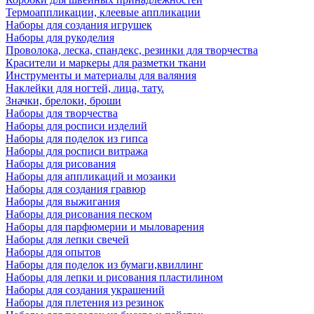
Термоаппликации, клеевые аппликации
Наборы для создания игрушек
Наборы для рукоделия
Проволока, леска, спандекс, резинки для творчества
Красители и маркеры для разметки ткани
Инструменты и материалы для валяния
Наклейки для ногтей, лица, тату.
Значки, брелоки, броши
Наборы для творчества
Наборы для росписи изделий
Наборы для поделок из гипса
Наборы для росписи витража
Наборы для рисования
Наборы для аппликаций и мозаики
Наборы для создания гравюр
Наборы для выжигания
Наборы для рисования песком
Наборы для парфюмерии и мыловарения
Наборы для лепки свечей
Наборы для опытов
Наборы для поделок из бумаги,квиллинг
Наборы для лепки и рисования пластилином
Наборы для создания украшений
Наборы для плетения из резинок