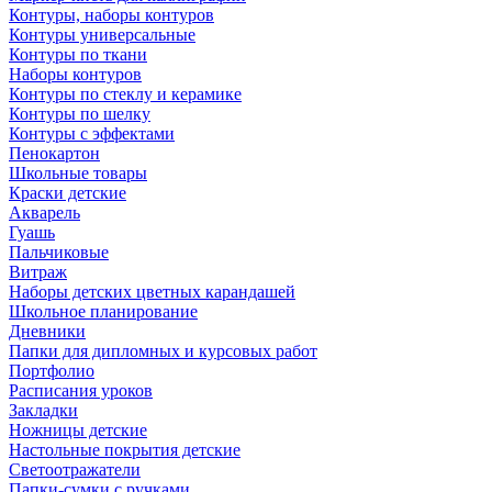
Контуры, наборы контуров
Контуры универсальные
Контуры по ткани
Наборы контуров
Контуры по стеклу и керамике
Контуры по шелку
Контуры с эффектами
Пенокартон
Школьные товары
Краски детские
Акварель
Гуашь
Пальчиковые
Витраж
Наборы детских цветных карандашей
Школьное планирование
Дневники
Папки для дипломных и курсовых работ
Портфолио
Расписания уроков
Закладки
Ножницы детские
Настольные покрытия детские
Светоотражатели
Папки-сумки с ручками