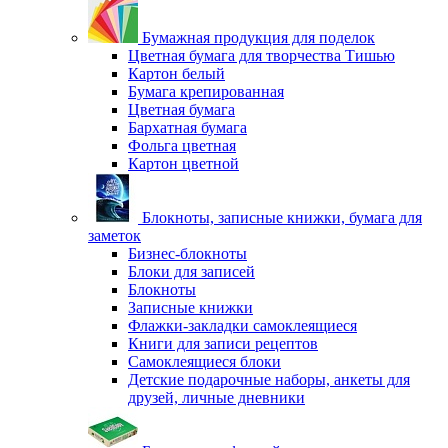
Бумажная продукция для поделок
Цветная бумага для творчества Тишью
Картон белый
Бумага крепированная
Цветная бумага
Бархатная бумага
Фольга цветная
Картон цветной
Блокноты, записные книжки, бумага для
заметок
Бизнес-блокноты
Блоки для записей
Блокноты
Записные книжки
Флажки-закладки самоклеящиеся
Книги для записи рецептов
Самоклеящиеся блоки
Детские подарочные наборы, анкеты для
друзей, личные дневники