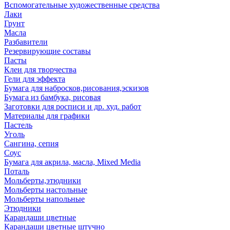
Вспомогательные художественные средства
Лаки
Грунт
Масла
Разбавители
Резервирующие составы
Пасты
Клеи для творчества
Гели для эффекта
Бумага для набросков,рисования,эскизов
Бумага из бамбука, рисовая
Заготовки для росписи и др. худ. работ
Материалы для графики
Пастель
Уголь
Сангина, сепия
Соус
Бумага для акрила, масла, Mixed Media
Поталь
Мольберты,этюдники
Мольберты настольные
Мольберты напольные
Этюдники
Карандаши цветные
Карандаши цветные штучно