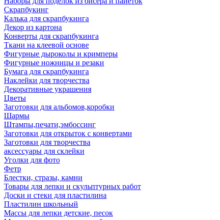
Наборы для поделок из бисера и пайеток
Скрапбукинг
Калька для скрапбукинга
Декор из картона
Конверты для скрапбукинга
Ткани на клеевой основе
Фигурные дыроколы и кримперы
Фигурные ножницы и резаки
Бумага для скрапбукинга
Наклейки для творчества
Декоративные украшения
Цветы
Заготовки для альбомов,коробки
Шармы
Штампы,печати,эмбоссинг
Заготовки для открыток с конвертами
Заготовки для творчества
аксессуары для склейки
Уголки для фото
Фетр
Блестки, стразы, камни
Товары для лепки и скульптурных работ
Доски и стеки для пластилина
Пластилин школьный
Массы для лепки детские, песок