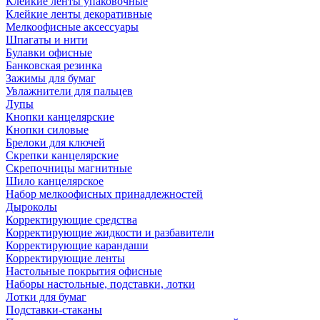
Клейкие ленты упаковочные
Клейкие ленты декоративные
Мелкоофисные аксессуары
Шпагаты и нити
Булавки офисные
Банковская резинка
Зажимы для бумаг
Увлажнители для пальцев
Лупы
Кнопки канцелярские
Кнопки силовые
Брелоки для ключей
Скрепки канцелярские
Скрепочницы магнитные
Шило канцелярское
Набор мелкоофисных принадлежностей
Дыроколы
Корректирующие средства
Корректирующие жидкости и разбавители
Корректирующие карандаши
Корректирующие ленты
Настольные покрытия офисные
Наборы настольные, подставки, лотки
Лотки для бумаг
Подставки-стаканы