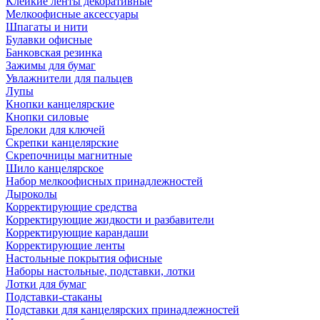
Клейкие ленты декоративные
Мелкоофисные аксессуары
Шпагаты и нити
Булавки офисные
Банковская резинка
Зажимы для бумаг
Увлажнители для пальцев
Лупы
Кнопки канцелярские
Кнопки силовые
Брелоки для ключей
Скрепки канцелярские
Скрепочницы магнитные
Шило канцелярское
Набор мелкоофисных принадлежностей
Дыроколы
Корректирующие средства
Корректирующие жидкости и разбавители
Корректирующие карандаши
Корректирующие ленты
Настольные покрытия офисные
Наборы настольные, подставки, лотки
Лотки для бумаг
Подставки-стаканы
Подставки для канцелярских принадлежностей