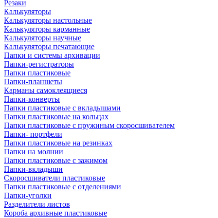
Резаки
Калькуляторы
Калькуляторы настольные
Калькуляторы карманные
Калькуляторы научные
Калькуляторы печатающие
Папки и системы архивации
Папки-регистраторы
Папки пластиковые
Папки-планшеты
Карманы самоклеящиеся
Папки-конверты
Папки пластиковые с вкладышами
Папки пластиковые на кольцах
Папки пластиковые с пружиным скоросшивателем
Папки- портфели
Папки пластиковые на резинках
Папки на молнии
Папки пластиковые с зажимом
Папки-вкладыши
Скоросшиватели пластиковые
Папки пластиковые с отделениями
Папки-уголки
Разделители листов
Короба архивные пластиковые