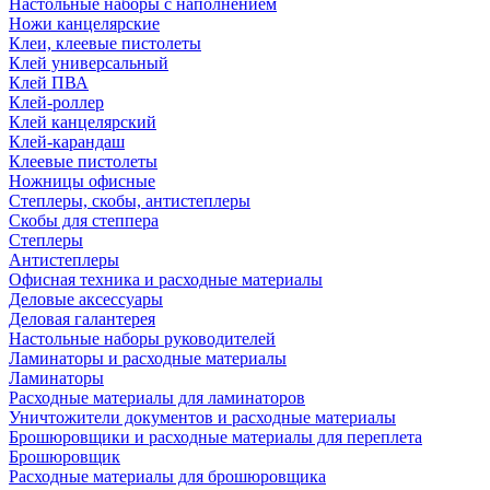
Настольные наборы с наполнением
Ножи канцелярские
Клеи, клеевые пистолеты
Клей универсальный
Клей ПВА
Клей-роллер
Клей канцелярский
Клей-карандаш
Клеевые пистолеты
Ножницы офисные
Степлеры, скобы, антистеплеры
Скобы для степпера
Степлеры
Антистеплеры
Офисная техника и расходные материалы
Деловые аксессуары
Деловая галантерея
Настольные наборы руководителей
Ламинаторы и расходные материалы
Ламинаторы
Расходные материалы для ламинаторов
Уничтожители документов и расходные материалы
Брошюровщики и расходные материалы для переплета
Брошюровщик
Расходные материалы для брошюровщика