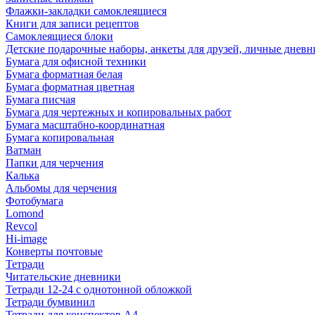
Флажки-закладки самоклеящиеся
Книги для записи рецептов
Самоклеящиеся блоки
Детские подарочные наборы, анкеты для друзей, личные днев
Бумага для офисной техники
Бумага форматная белая
Бумага форматная цветная
Бумага писчая
Бумага для чертежных и копировальных работ
Бумага масштабно-координатная
Бумага копировальная
Ватман
Папки для черчения
Калька
Альбомы для черчения
Фотобумага
Lomond
Revcol
Hi-image
Конверты почтовые
Тетради
Читательские дневники
Тетради 12-24 с однотонной обложкой
Тетради бумвинил
Тетради для конспектов А4