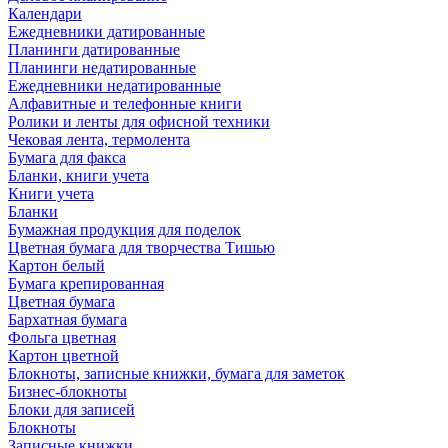
Календари
Ежедневники датированные
Планинги датированные
Планинги недатированные
Ежедневники недатированные
Алфавитные и телефонные книги
Ролики и ленты для офисной техники
Чековая лента, термолента
Бумага для факса
Бланки, книги учета
Книги учета
Бланки
Бумажная продукция для поделок
Цветная бумага для творчества Тишью
Картон белый
Бумага крепированная
Цветная бумага
Бархатная бумага
Фольга цветная
Картон цветной
Блокноты, записные книжки, бумага для заметок
Бизнес-блокноты
Блоки для записей
Блокноты
Записные книжки