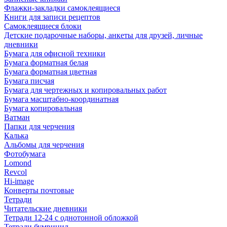
Флажки-закладки самоклеящиеся
Книги для записи рецептов
Самоклеящиеся блоки
Детские подарочные наборы, анкеты для друзей, личные
дневники
Бумага для офисной техники
Бумага форматная белая
Бумага форматная цветная
Бумага писчая
Бумага для чертежных и копировальных работ
Бумага масштабно-координатная
Бумага копировальная
Ватман
Папки для черчения
Калька
Альбомы для черчения
Фотобумага
Lomond
Revcol
Hi-image
Конверты почтовые
Тетради
Читательские дневники
Тетради 12-24 с однотонной обложкой
Тетради бумвинил