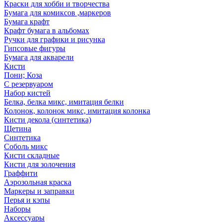
Краски для хобби и творчества
Бумага для комиксов ,маркеров
Бумага крафт
Крафт бумага в альбомах
Ручки для графики и рисунка
Гипсовые фигуры
Бумага для акварели
Кисти
Пони; Коза
С резервуаром
Набор кистей
Белка, белка микс, имитация белки
Колонок, колонок микс, имитация колонка
Кисти декола (синтетика)
Щетина
Синтетика
Соболь микс
Кисти складные
Кисти для золочения
Граффити
Аэрозольная краска
Маркеры и заправки
Перья и кэпы
Наборы
Аксессуары