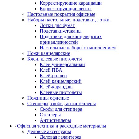
Корректирующие карандаши
Корректирующие ленты
Настольные покрытия офисные
Наборы настольные, подставки, лотки
Лотки для бумаг
Подставки-стаканы
Подставки для канцелярских
принадлежностей
Настольные наборы с наполнением
Ножи канцелярские
Клеи, клеевые пистолеты
Клей универсальный
Клей ПВА
Клей-роллер
Клей канцелярский
Клей-карандаш
Клеевые пистолеты
Ножницы офисные
Степлеры, скобы, антистеплеры
Скобы для степпера
Степлеры
Антистеплеры
Офисная техника и расходные материалы
Деловые аксессуары
Деловая галантерея