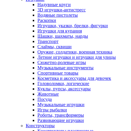
Надувные круги
3D игрушки-антистресс
Водяные пистолеты
Раскопки
Игрушки, указки, брелки, фигурки
Игрушки для купания
Шашки, шахматы, нарды
Транспорт
Слаймы, сквиши
Оружие, солдатики, военная техника
Летние игрушки и игрушки для улицы
Сюжетно-ролевые игры
Музыкальные инструменты
Спортивные товары
Косметика и аксессуары для девочек
Головоломки, логические
Куклы, пупсы, аксессуары
Животные
Посуда
Музыкальные игрушки
Игры рыбалки
Роботы, трансформеры
Развивающие игрушки
Конструкторы
Конструкторы пластиковые