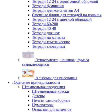
Тетради 12-24 с однотонной обложкой
Тетради бумвинил
Тетради для конспектов А4
Сменные блоки для тетрадей на кольцах
Тетради 12-24 с цветной обложкой
Тетради 60-200
Тетради 40-48
Тетради для нот
Тетради на кольцах
Тетради тематические
Тетради-словарики
Этикет-лента, ценники, бумага
самоклеющаяся
Альбомы для рисования
Офисные принадлежности
Штемпельная продукция
Штемпельные краски
Датеры
Печати самонаборные
Нумераторы
Оснастки для штампов