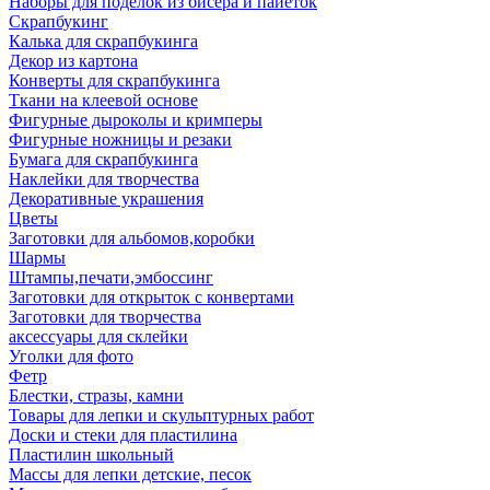
Наборы для поделок из бисера и пайеток
Скрапбукинг
Калька для скрапбукинга
Декор из картона
Конверты для скрапбукинга
Ткани на клеевой основе
Фигурные дыроколы и кримперы
Фигурные ножницы и резаки
Бумага для скрапбукинга
Наклейки для творчества
Декоративные украшения
Цветы
Заготовки для альбомов,коробки
Шармы
Штампы,печати,эмбоссинг
Заготовки для открыток с конвертами
Заготовки для творчества
аксессуары для склейки
Уголки для фото
Фетр
Блестки, стразы, камни
Товары для лепки и скульптурных работ
Доски и стеки для пластилина
Пластилин школьный
Массы для лепки детские, песок