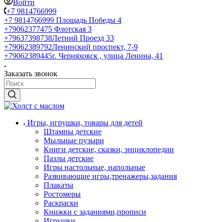
Войти
+7 9814766999
+7 9814766999
Площадь Победы 4
+79062377475
Флотская 3
+79637398738
Летний Проезд 33
+79062389792
Ленинский проспект, 7-9
+79062389445
г. Черняховск , улица Ленина, 41
Заказать звонок
Игры, игрушки, товары для детей
Штампы детские
Мыльные пузыри
Книги детские, сказки, энциклопедии
Пазлы детские
Игры настольные, напольные
Развивающие игры,тренажеры,задания
Плакаты
Ростомеры
Раскраски
Книжки с заданиями,прописи
Игрушки