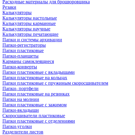
Расходные материалы для брошюровщика
Резаки
Калькуляторы
Калькуляторы настольные
Калькуляторы карманные
Калькуляторы научные
Калькуляторы печатающие
Папки и системы архивации
Папки-регистраторы
Папки пластиковые
Папки-планшеты
Карманы самоклеящиеся
Папки-конверты
Папки пластиковые с вкладышами
Папки пластиковые на кольцах
Папки пластиковые с пружиным скоросшивателем
Папки- портфели
Папки пластиковые на резинках
Папки на молнии
Папки пластиковые с зажимом
Папки-вкладыши
Скоросшиватели пластиковые
Папки пластиковые с отделениями
Папки-уголки
Разделители листов