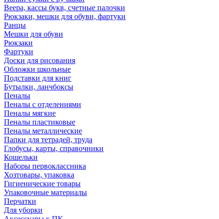
Веера, кассы букв, счетные палочки
Рюкзаки, мешки для обуви, фартуки
Ранцы
Мешки для обуви
Рюкзаки
Фартуки
Доски для рисования
Обложки школьные
Подставки для книг
Бутылки, ланчбоксы
Пеналы
Пеналы с отделениями
Пеналы мягкие
Пеналы пластиковые
Пеналы металлические
Папки для тетрадей, труда
Глобусы, карты, справочники
Кошельки
Наборы первоклассника
Хозтовары, упаковка
Гигиенические товары
Упаковочные материалы
Перчатки
Для уборки
Аксессуары к ПК