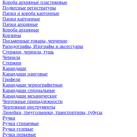
Короба архивные пластиковые
Подвесные регистратуры
Папки и короба картонные
Папки картонные
Папки архивные
Короба архивные
Корзины
Письменные товары, черчение
Рапидографы, Изографы и аксессуары
Стержни, чернила, тушь
Чернила
Стержни
Карандаши
Карандаши цанговые
Грифели
Карандаши чернографитные
Карандаши специальные
Карандаши механические
Чертежные принадлежности
Чертежные инструменты
Линейки, треугольники, транспортиры, тубусы
Ручки
Ручки стираемые
Ручки гелевые
Ручки перьевые