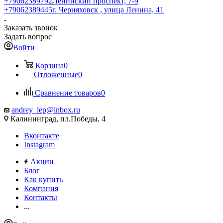
+79062389792
Ленинский проспект, 7-9
+79062389445
г. Черняховск , улица Ленина, 41
Заказать звонок
Задать вопрос
Войти
Корзина
0
Отложенные
0
Сравнение товаров
0
andrey_lep@inbox.ru
Калининград, пл.Победы, 4
Вконтакте
Instagram
Акции
Блог
Как купить
Компания
Контакты
...