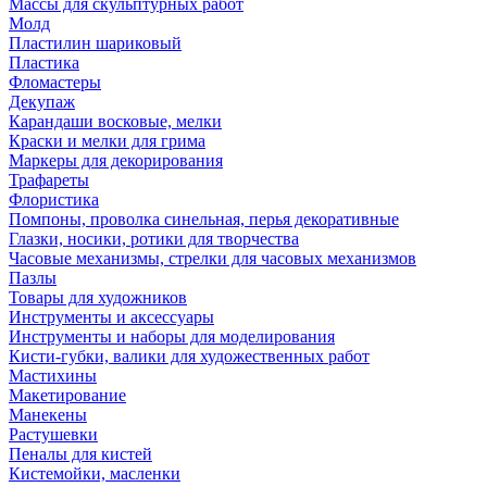
Массы для скульптурных работ
Молд
Пластилин шариковый
Пластика
Фломастеры
Декупаж
Карандаши восковые, мелки
Краски и мелки для грима
Маркеры для декорирования
Трафареты
Флористика
Помпоны, проволка синельная, перья декоративные
Глазки, носики, ротики для творчества
Часовые механизмы, стрелки для часовых механизмов
Пазлы
Товары для художников
Инструменты и аксессуары
Инструменты и наборы для моделирования
Кисти-губки, валики для художественных работ
Мастихины
Макетирование
Манекены
Растушевки
Пеналы для кистей
Кистемойки, масленки