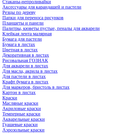
Стаканы-непроливайки
Аксессуары для карандашей и пастели
Резцы по дереву
Папки для переноса рисунков
Планшеты и панели
Палитры, кюветы пустые, пеналы для акварели
Клейкая лента малярная
Бумага для пастели
Бумага в листах
Цветная в листах
Декоративная в листах
Рисовальная ГОЗНАК
Для акварели в листах
Для масла, акрила в листах
Для пастели в листах
Крафт бумага в листах
Для маркеров, бристоль в листах
Картон в листах
Краски
Масляные краски
Акриловые краски
Темперные краски
Акварельные краски
Гуашевые краски
Аэрозольные краски