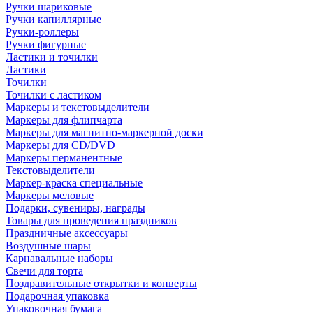
Ручки шариковые
Ручки капиллярные
Ручки-роллеры
Ручки фигурные
Ластики и точилки
Ластики
Точилки
Точилки с ластиком
Маркеры и текстовыделители
Маркеры для флипчарта
Маркеры для магнитно-маркерной доски
Маркеры для CD/DVD
Маркеры перманентные
Текстовыделители
Маркер-краска специальные
Маркеры меловые
Подарки, сувениры, награды
Товары для проведения праздников
Праздничные аксессуары
Воздушные шары
Карнавальные наборы
Свечи для торта
Поздравительные открытки и конверты
Подарочная упаковка
Упаковочная бумага