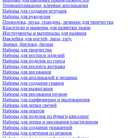
Термоаппликации, клеевые аппликации
Наборы для создания игрушек
Наборы для рукоделия
Проволока, леска, спандекс, резинки для творчества
Красители и маркеры для разметки ткани
Инструменты и материалы для валяния
Наклейки для ногтей, лица, тату.
Значки, брелоки, броши
Наборы для творчества
Наборы для росписи изделий
Наборы для поделок из гипса
Наборы для росписи витража
Наборы для рисования
Наборы для аппликаций и мозаики
Наборы для создания гравюр
Наборы для выжигания
Наборы для рисования песком
Наборы для парфюмерии и мыловарения
Наборы для лепки свечей
Наборы для опытов
Наборы для поделок из бумаги,квиллинг
Наборы для лепки и рисования пластилином
Наборы для создания украшений
Наборы для плетения из резинок