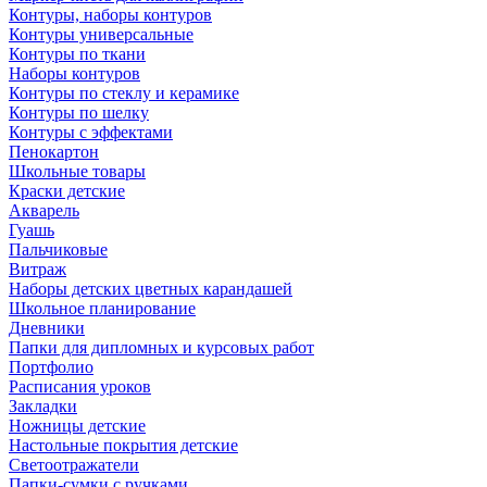
Контуры, наборы контуров
Контуры универсальные
Контуры по ткани
Наборы контуров
Контуры по стеклу и керамике
Контуры по шелку
Контуры с эффектами
Пенокартон
Школьные товары
Краски детские
Акварель
Гуашь
Пальчиковые
Витраж
Наборы детских цветных карандашей
Школьное планирование
Дневники
Папки для дипломных и курсовых работ
Портфолио
Расписания уроков
Закладки
Ножницы детские
Настольные покрытия детские
Светоотражатели
Папки-сумки с ручками