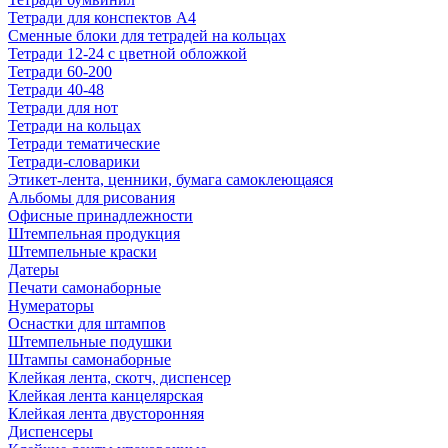
Тетради для конспектов А4
Сменные блоки для тетрадей на кольцах
Тетради 12-24 с цветной обложкой
Тетради 60-200
Тетради 40-48
Тетради для нот
Тетради на кольцах
Тетради тематические
Тетради-словарики
Этикет-лента, ценники, бумага самоклеющаяся
Альбомы для рисования
Офисные принадлежности
Штемпельная продукция
Штемпельные краски
Датеры
Печати самонаборные
Нумераторы
Оснастки для штампов
Штемпельные подушки
Штампы самонаборные
Клейкая лента, скотч, диспенсер
Клейкая лента канцелярская
Клейкая лента двусторонняя
Диспенсеры