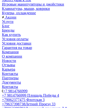
Игровые манипуляторы и джойстики
Клавиатуры, мыши, коврики
Кулеры, охлаждение
Акции
Услуги
Блог
Бренды
Как купить
Условия оплаты
Условия доставки
Гарантия на товар
Компания
О компании
Новости
Отзывы
Карьера
Контакты
Партнеры
Документы
Контакты
+7 9814766999
+7 9814766999
Площадь Победы 4
+79062377475
Флотская 3
+79637398738
Летний Проезд 33