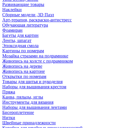
Развивающие товары
Наклейки
Сборные модели ,3D Пазл
Арт-терапия, раскраски-антистресс
Обучающая литература
Фоамиран
Багеты для картин
Ленты, шпагат
Эпоксидная смола
Картины по номерам
Мозайка стразами на подрамнике
Живопись на холсте с подрамником
Живопись на дереве
Живопись на картоне
Открытки по номерам
Товары для шитья и рукоделия
Наборы для вышивания крестом
Пряжа
Канва, пяльцы, иглы
Инструменты для вязания
Наборы для вышивания лентами
Бисероплетение
Нитки
Швейные принадлежности
Коробки для швейных принадлежностей