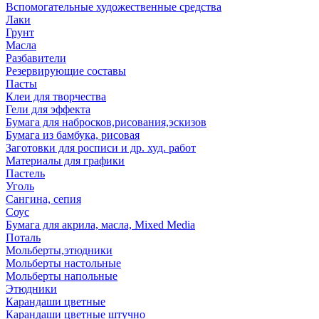
Вспомогательные художественные средства
Лаки
Грунт
Масла
Разбавители
Резервирующие составы
Пасты
Клеи для творчества
Гели для эффекта
Бумага для набросков,рисования,эскизов
Бумага из бамбука, рисовая
Заготовки для росписи и др. худ. работ
Материалы для графики
Пастель
Уголь
Сангина, сепия
Соус
Бумага для акрила, масла, Mixed Media
Поталь
Мольберты,этюдники
Мольберты настольные
Мольберты напольные
Этюдники
Карандаши цветные
Карандаши цветные штучно