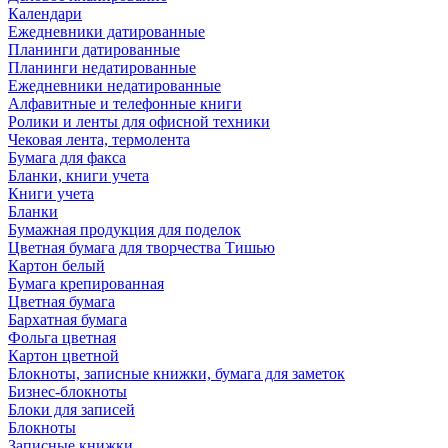
Календари
Ежедневники датированные
Планинги датированные
Планинги недатированные
Ежедневники недатированные
Алфавитные и телефонные книги
Ролики и ленты для офисной техники
Чековая лента, термолента
Бумага для факса
Бланки, книги учета
Книги учета
Бланки
Бумажная продукция для поделок
Цветная бумага для творчества Тишью
Картон белый
Бумага крепированная
Цветная бумага
Бархатная бумага
Фольга цветная
Картон цветной
Блокноты, записные книжки, бумага для заметок
Бизнес-блокноты
Блоки для записей
Блокноты
Записные книжки