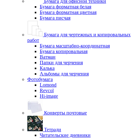
Бумага для офисной техники
Бумага форматная белая
Бумага форматная цветная
Бумага писчая
Бумага для чертежных и копировальных
работ
Бумага масштабно-координатная
Бумага копировальная
Ватман
Папки для черчения
Калька
Альбомы для черчения
Фотобумага
Lomond
Revcol
Hi-image
Конверты почтовые
Тетради
Читательские дневники