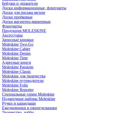
Бейджи и держатели
Доски информационные, флипчарты
Доски для письма мелом
Доски пробковые
Доски магнитно-маркерные
Флипчарты
Продукция MOLESKINE
Аксессуары
Записные книжки
Moleskine Two-Go
Moleskine Cahier
Moleskine Denim
Moleskine Time
Адресные книги
Moleskine Passions
Moleskine Classic
Moleskine для творчества
Moleskine путеводители
Moleskine Folio
Moleskine Reporter
Специальные серии Moleskine
Подарочные наборы Moleskine
Ручки и карандаши
Ежедневники и еженедельники
Творчество, хобби