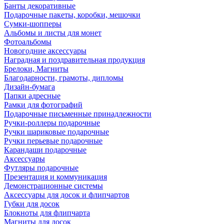
Банты декоративные
Подарочные пакеты, коробки, мешочки
Сумки-шопперы
Альбомы и листы для монет
Фотоальбомы
Новогодние аксессуары
Наградная и поздравительная продукция
Брелоки, Магниты
Благодарности, грамоты, дипломы
Дизайн-бумага
Папки адресные
Рамки для фотографий
Подарочные письменные принадлежности
Ручки-роллеры подарочные
Ручки шариковые подарочные
Ручки перьевые подарочные
Карандаши подарочные
Аксессуары
Футляры подарочные
Презентация и коммуникация
Демонстрационные системы
Аксессуары для досок и флипчартов
Губки для досок
Блокноты для флипчарта
Магниты для досок