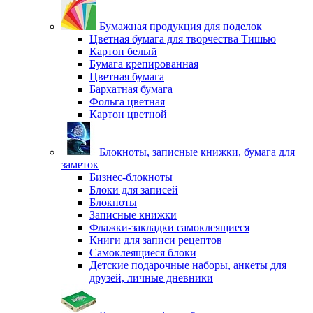
Бумажная продукция для поделок
Цветная бумага для творчества Тишью
Картон белый
Бумага крепированная
Цветная бумага
Бархатная бумага
Фольга цветная
Картон цветной
Блокноты, записные книжки, бумага для
заметок
Бизнес-блокноты
Блоки для записей
Блокноты
Записные книжки
Флажки-закладки самоклеящиеся
Книги для записи рецептов
Самоклеящиеся блоки
Детские подарочные наборы, анкеты для
друзей, личные дневники