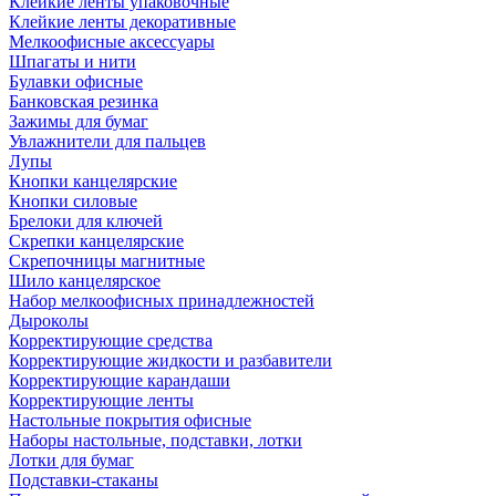
Клейкие ленты упаковочные
Клейкие ленты декоративные
Мелкоофисные аксессуары
Шпагаты и нити
Булавки офисные
Банковская резинка
Зажимы для бумаг
Увлажнители для пальцев
Лупы
Кнопки канцелярские
Кнопки силовые
Брелоки для ключей
Скрепки канцелярские
Скрепочницы магнитные
Шило канцелярское
Набор мелкоофисных принадлежностей
Дыроколы
Корректирующие средства
Корректирующие жидкости и разбавители
Корректирующие карандаши
Корректирующие ленты
Настольные покрытия офисные
Наборы настольные, подставки, лотки
Лотки для бумаг
Подставки-стаканы