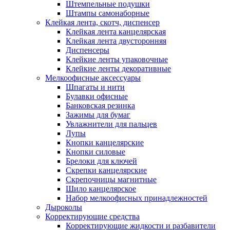
Штемпельные подушки
Штампы самонаборные
Клейкая лента, скотч, диспенсер
Клейкая лента канцелярская
Клейкая лента двусторонняя
Диспенсеры
Клейкие ленты упаковочные
Клейкие ленты декоративные
Мелкоофисные аксессуары
Шпагаты и нити
Булавки офисные
Банковская резинка
Зажимы для бумаг
Увлажнители для пальцев
Лупы
Кнопки канцелярские
Кнопки силовые
Брелоки для ключей
Скрепки канцелярские
Скрепочницы магнитные
Шило канцелярское
Набор мелкоофисных принадлежностей
Дыроколы
Корректирующие средства
Корректирующие жидкости и разбавители