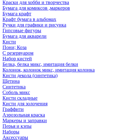
Краски для хобби и творчества
Бумага для комиксов ,маркеров
Бумага крафт
Крафт бумага в альбомах
Ручки для графики и рисунка
Гипсовые фигуры
Бумага для акварели
Кисти
Пони; Коза
С резервуаром
Набор кистей
Белка, белка микс, имитация белки
Колонок, колонок микс, имитация колонка
Кисти декола (синтетика)
Щетина
Синтетика
Соболь микс
Кисти складные
Кисти для золочения
Граффити
Аэрозольная краска
Маркеры и заправки
Перья и кэпы
Наборы
Аксессуары