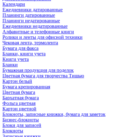
Календари
Ежедневники датированные
Планинги датированные
Планинги недатированные
Ежедневники недатированные
Алфавитные и телефонные книги
Ролики и ленты для офисной техники
Чековая лента, термолента
Бумага для факса
Бланки, книги учета
Книги учета
Бланки
Бумажная продукция для поделок
Цветная бумага для творчества Тишью
Картон белый
Бумага крепированная
Цветная бумага
Бархатная бумага
Фольга цветная
Картон цветной
Блокноты, записные книжки, бумага для заметок
Бизнес-блокноты
Блоки для записей
Блокноты
Записные книжки