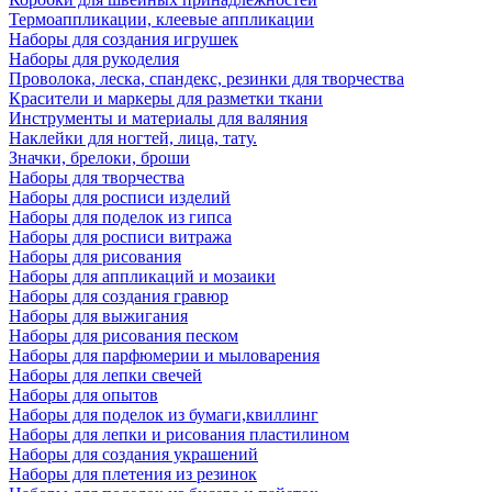
Термоаппликации, клеевые аппликации
Наборы для создания игрушек
Наборы для рукоделия
Проволока, леска, спандекс, резинки для творчества
Красители и маркеры для разметки ткани
Инструменты и материалы для валяния
Наклейки для ногтей, лица, тату.
Значки, брелоки, броши
Наборы для творчества
Наборы для росписи изделий
Наборы для поделок из гипса
Наборы для росписи витража
Наборы для рисования
Наборы для аппликаций и мозаики
Наборы для создания гравюр
Наборы для выжигания
Наборы для рисования песком
Наборы для парфюмерии и мыловарения
Наборы для лепки свечей
Наборы для опытов
Наборы для поделок из бумаги,квиллинг
Наборы для лепки и рисования пластилином
Наборы для создания украшений
Наборы для плетения из резинок