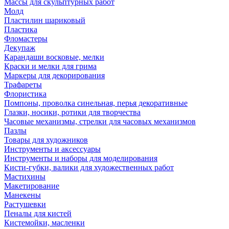
Массы для скульптурных работ
Молд
Пластилин шариковый
Пластика
Фломастеры
Декупаж
Карандаши восковые, мелки
Краски и мелки для грима
Маркеры для декорирования
Трафареты
Флористика
Помпоны, проволка синельная, перья декоративные
Глазки, носики, ротики для творчества
Часовые механизмы, стрелки для часовых механизмов
Пазлы
Товары для художников
Инструменты и аксессуары
Инструменты и наборы для моделирования
Кисти-губки, валики для художественных работ
Мастихины
Макетирование
Манекены
Растушевки
Пеналы для кистей
Кистемойки, масленки