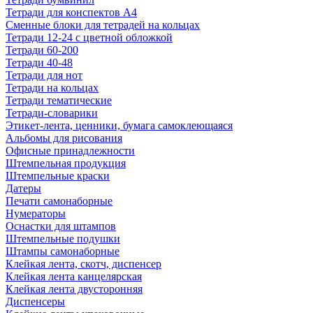
Тетради для конспектов А4
Сменные блоки для тетрадей на кольцах
Тетради 12-24 с цветной обложкой
Тетради 60-200
Тетради 40-48
Тетради для нот
Тетради на кольцах
Тетради тематические
Тетради-словарики
Этикет-лента, ценники, бумага самоклеющаяся
Альбомы для рисования
Офисные принадлежности
Штемпельная продукция
Штемпельные краски
Датеры
Печати самонаборные
Нумераторы
Оснастки для штампов
Штемпельные подушки
Штампы самонаборные
Клейкая лента, скотч, диспенсер
Клейкая лента канцелярская
Клейкая лента двусторонняя
Диспенсеры