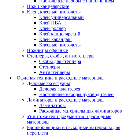
Настольные наборы с наполнением
Ножи канцелярские
Клеи, клеевые пистолеты
Клей универсальный
Клей ПВА
Клей-роллер
Клей канцелярский
Клей-карандаш
Клеевые пистолеты
Ножницы офисные
Степлеры, скобы, антистеплеры
Скобы для степпера
Степлеры
Антистеплеры
Офисная техника и расходные материалы
Деловые аксессуары
Деловая галантерея
Настольные наборы руководителей
Ламинаторы и расходные материалы
Ламинаторы
Расходные материалы для ламинаторов
Уничтожители документов и расходные
материалы
Брошюровщики и расходные материалы для
переплета