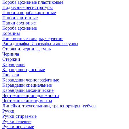
Короба архивные пластиковые
Подвесные регистратуры
Папки и короба картонные
Папки картонные
Папки архивные
Короба архивные
Корзины
Письменные товары, черчение
Рапидографы, Изографы и аксессуары
Стержни, чернила, тушь
Чернила
Стержни
Карандаши
Карандаши цанговые
Грифели
Карандаши чернографитные
Карандаши специальные
Карандаши механические
Чертежные принадлежности
Чертежные инструменты
Линейки, треугольники, транспортиры, тубусы
Ручки
Ручки стираемые
Ручки гелевые
Ручки перьевые