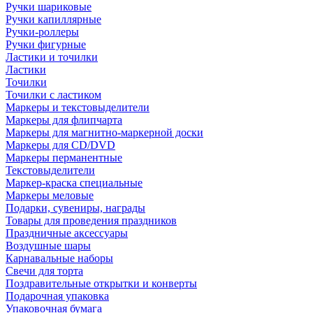
Ручки шариковые
Ручки капиллярные
Ручки-роллеры
Ручки фигурные
Ластики и точилки
Ластики
Точилки
Точилки с ластиком
Маркеры и текстовыделители
Маркеры для флипчарта
Маркеры для магнитно-маркерной доски
Маркеры для CD/DVD
Маркеры перманентные
Текстовыделители
Маркер-краска специальные
Маркеры меловые
Подарки, сувениры, награды
Товары для проведения праздников
Праздничные аксессуары
Воздушные шары
Карнавальные наборы
Свечи для торта
Поздравительные открытки и конверты
Подарочная упаковка
Упаковочная бумага