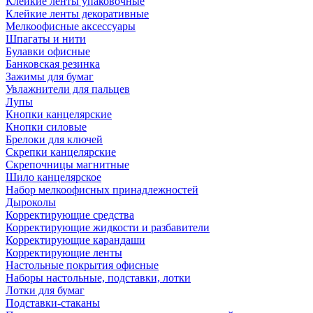
Клейкие ленты упаковочные
Клейкие ленты декоративные
Мелкоофисные аксессуары
Шпагаты и нити
Булавки офисные
Банковская резинка
Зажимы для бумаг
Увлажнители для пальцев
Лупы
Кнопки канцелярские
Кнопки силовые
Брелоки для ключей
Скрепки канцелярские
Скрепочницы магнитные
Шило канцелярское
Набор мелкоофисных принадлежностей
Дыроколы
Корректирующие средства
Корректирующие жидкости и разбавители
Корректирующие карандаши
Корректирующие ленты
Настольные покрытия офисные
Наборы настольные, подставки, лотки
Лотки для бумаг
Подставки-стаканы