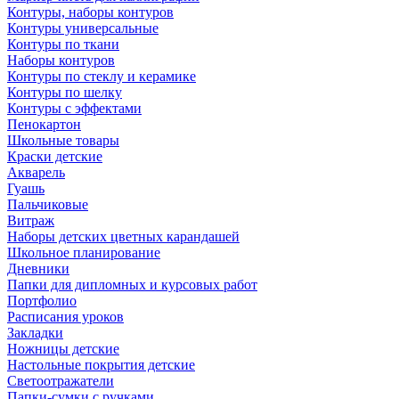
Контуры, наборы контуров
Контуры универсальные
Контуры по ткани
Наборы контуров
Контуры по стеклу и керамике
Контуры по шелку
Контуры с эффектами
Пенокартон
Школьные товары
Краски детские
Акварель
Гуашь
Пальчиковые
Витраж
Наборы детских цветных карандашей
Школьное планирование
Дневники
Папки для дипломных и курсовых работ
Портфолио
Расписания уроков
Закладки
Ножницы детские
Настольные покрытия детские
Светоотражатели
Папки-сумки с ручками