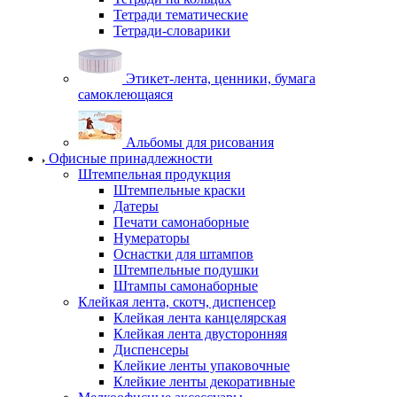
Тетради тематические
Тетради-словарики
Этикет-лента, ценники, бумага
самоклеющаяся
Альбомы для рисования
Офисные принадлежности
Штемпельная продукция
Штемпельные краски
Датеры
Печати самонаборные
Нумераторы
Оснастки для штампов
Штемпельные подушки
Штампы самонаборные
Клейкая лента, скотч, диспенсер
Клейкая лента канцелярская
Клейкая лента двусторонняя
Диспенсеры
Клейкие ленты упаковочные
Клейкие ленты декоративные