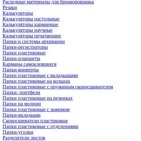
Расходные материалы для брошюровщика
Резаки
Калькуляторы
Калькуляторы настольные
Калькуляторы карманные
Калькуляторы научные
Калькуляторы печатающие
Папки и системы архивации
Папки-регистраторы
Папки пластиковые
Папки-планшеты
Карманы самоклеящиеся
Папки-конверты
Папки пластиковые с вкладышами
Папки пластиковые на кольцах
Папки пластиковые с пружиным скоросшивателем
Папки- портфели
Папки пластиковые на резинках
Папки на молнии
Папки пластиковые с зажимом
Папки-вкладыши
Скоросшиватели пластиковые
Папки пластиковые с отделениями
Папки-уголки
Разделители листов