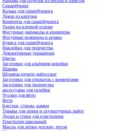
Наборы для поделок из бисера и пайеток
Скрапбукинг
Калька для скрапбукинга
Декор из картона
Конверты для скрапбукинга
Ткани на клеевой основе
Фигурные дыроколы и кримперы
Фигурные ножницы и резаки
Бумага для скрапбукинга
Наклейки для творчества
Декоративные украшения
Цветы
Заготовки для альбомов,коробки
Шармы
Штампы,печати,эмбоссинг
Заготовки для открыток с конвертами
Заготовки для творчества
аксессуары для склейки
Уголки для фото
Фетр
Блестки, стразы, камни
Товары для лепки и скульптурных работ
Доски и стеки для пластилина
Пластилин школьный
Массы для лепки детские, песок