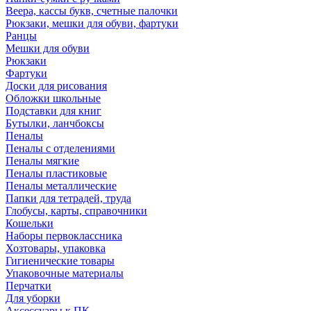
Веера, кассы букв, счетные палочки
Рюкзаки, мешки для обуви, фартуки
Ранцы
Мешки для обуви
Рюкзаки
Фартуки
Доски для рисования
Обложки школьные
Подставки для книг
Бутылки, ланчбоксы
Пеналы
Пеналы с отделениями
Пеналы мягкие
Пеналы пластиковые
Пеналы металлические
Папки для тетрадей, труда
Глобусы, карты, справочники
Кошельки
Наборы первоклассника
Хозтовары, упаковка
Гигиенические товары
Упаковочные материалы
Перчатки
Для уборки
Аксессуары к ПК