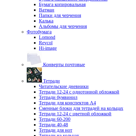
Бумага копировальная
Ватман
Папки для черчения
Калька
Альбомы для черчения
Фотобумага
Lomond
Revcol
Hi-image
Конверты почтовые
Тетради
Читательские дневники
Тетради 12-24 с однотонной обложкой
Тетради бумвинил
Тетради для конспектов А4
Сменные блоки для тетрадей на кольцах
Тетради 12-24 с цветной обложкой
Тетради 60-200
Тетради 40-48
Тетради для нот
Тетради на кольцах