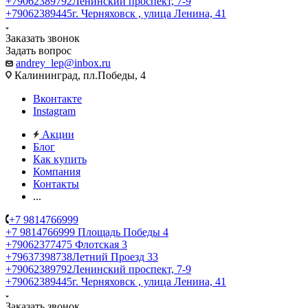
+79062389792
Ленинский проспект, 7-9
+79062389445
г. Черняховск , улица Ленина, 41
Заказать звонок
Задать вопрос
andrey_lep@inbox.ru
Калининград, пл.Победы, 4
Вконтакте
Instagram
Акции
Блог
Как купить
Компания
Контакты
...
+7 9814766999
+7 9814766999
Площадь Победы 4
+79062377475
Флотская 3
+79637398738
Летний Проезд 33
+79062389792
Ленинский проспект, 7-9
+79062389445
г. Черняховск , улица Ленина, 41
Заказать звонок