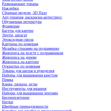
Развивающие товары
Наклейки
Сборные модели ,3D Пазл
Арт-терапия, раскраски-антистресс
Обучающая литература
Фоамиран
Багеты для картин
Ленты, шпагат
Эпоксидная смола
Картины по номерам
Мозайка стразами на подрамнике
Живопись на холсте с подрамником
Живопись на дереве
Живопись на картоне
Открытки по номерам
Товары для шитья и рукоделия
Наборы для вышивания крестом
Пряжа
Канва, пяльцы, иглы
Инструменты для вязания
Наборы для вышивания лентами
Бисероплетение
Нитки
Швейные принадлежности
Коробки для швейных принадлежностей