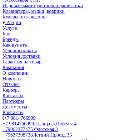
Игровые манипуляторы и джойстики
Клавиатуры, мыши, коврики
Кулеры, охлаждение
Акции
Услуги
Блог
Бренды
Как купить
Условия оплаты
Условия доставки
Гарантия на товар
Компания
О компании
Новости
Отзывы
Карьера
Контакты
Партнеры
Документы
Контакты
+7 9814766999
+7 9814766999
Площадь Победы 4
+79062377475
Флотская 3
+79637398738
Летний Проезд 33