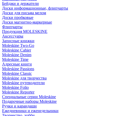
Бейджи и держатели
Доски информационные, флипчарты
Доски для письма мелом
Доски пробковые
Доски магнитно-маркерные
Флипчарты
Продукция MOLESKINE
Аксессуары
Записные книжки
Moleskine Two-Go
Moleskine Cahier
Moleskine Denim
Moleskine Time
Адресные книги
Moleskine Passions
Moleskine Classic
Moleskine для творчества
Moleskine путеводители
Moleskine Folio
Moleskine Reporter
Специальные серии Moleskine
Подарочные наборы Moleskine
Ручки и карандаши
Ежедневники и еженедельники
Творчество, хобби