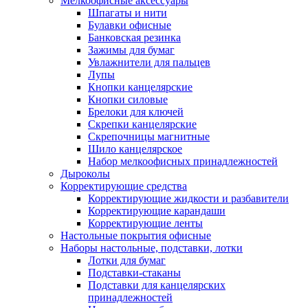
Мелкоофисные аксессуары
Шпагаты и нити
Булавки офисные
Банковская резинка
Зажимы для бумаг
Увлажнители для пальцев
Лупы
Кнопки канцелярские
Кнопки силовые
Брелоки для ключей
Скрепки канцелярские
Скрепочницы магнитные
Шило канцелярское
Набор мелкоофисных принадлежностей
Дыроколы
Корректирующие средства
Корректирующие жидкости и разбавители
Корректирующие карандаши
Корректирующие ленты
Настольные покрытия офисные
Наборы настольные, подставки, лотки
Лотки для бумаг
Подставки-стаканы
Подставки для канцелярских
принадлежностей