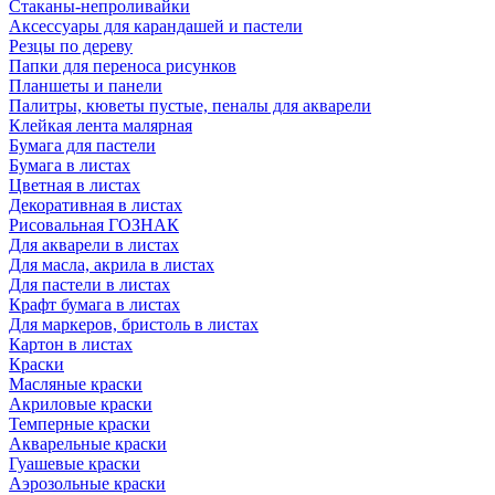
Стаканы-непроливайки
Аксессуары для карандашей и пастели
Резцы по дереву
Папки для переноса рисунков
Планшеты и панели
Палитры, кюветы пустые, пеналы для акварели
Клейкая лента малярная
Бумага для пастели
Бумага в листах
Цветная в листах
Декоративная в листах
Рисовальная ГОЗНАК
Для акварели в листах
Для масла, акрила в листах
Для пастели в листах
Крафт бумага в листах
Для маркеров, бристоль в листах
Картон в листах
Краски
Масляные краски
Акриловые краски
Темперные краски
Акварельные краски
Гуашевые краски
Аэрозольные краски