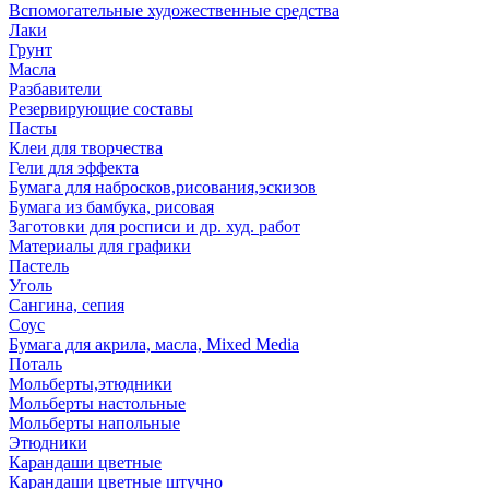
Вспомогательные художественные средства
Лаки
Грунт
Масла
Разбавители
Резервирующие составы
Пасты
Клеи для творчества
Гели для эффекта
Бумага для набросков,рисования,эскизов
Бумага из бамбука, рисовая
Заготовки для росписи и др. худ. работ
Материалы для графики
Пастель
Уголь
Сангина, сепия
Соус
Бумага для акрила, масла, Mixed Media
Поталь
Мольберты,этюдники
Мольберты настольные
Мольберты напольные
Этюдники
Карандаши цветные
Карандаши цветные штучно