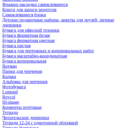
Флажки-закладки самоклеящиеся
Книги для записи рецептов
Самоклеящиеся блоки
Детские подарочные наборы, анкеты для друзей, личные
дневники
Бумага для офисной техники
Бумага форматная белая
Бумага форматная цветная
Бумага писчая
Бумага для чертежных и копировальных работ
Бумага масштабно-координатная
Бумага копировальная
Ватман
Папки для черчения
Калька
Альбомы для черчения
Фотобумага
Lomond
Revcol
Hi-image
Конверты почтовые
Тетради
Читательские дневники
Тетради 12-24 с однотонной обложкой
Тетради бумвинил