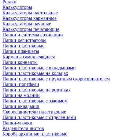
Резаки
Калькуляторы
Калькуляторы настольные
Калькуляторы карманные
Калькуляторы научные
Калькуляторы печатающие
Папки и системы архивации
Папки-регистраторы
Папки пластиковые
Папки-планшеты
Карманы самоклеящиеся
Папки-конверты
Папки пластиковые с вкладышами
Папки пластиковые на кольцах
Папки пластиковые с пружиным скоросшивателем
Папки- портфели
Папки пластиковые на резинках
Папки на молнии
Папки пластиковые с зажимом
Папки-вкладыши
Скоросшиватели пластиковые
Папки пластиковые с отделениями
Папки-уголки
Разделители листов
Короба архивные пластиковые