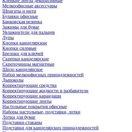
Клейкие ленты декоративные
Мелкоофисные аксессуары
Шпагаты и нити
Булавки офисные
Банковская резинка
Зажимы для бумаг
Увлажнители для пальцев
Лупы
Кнопки канцелярские
Кнопки силовые
Брелоки для ключей
Скрепки канцелярские
Скрепочницы магнитные
Шило канцелярское
Набор мелкоофисных принадлежностей
Дыроколы
Корректирующие средства
Корректирующие жидкости и разбавители
Корректирующие карандаши
Корректирующие ленты
Настольные покрытия офисные
Наборы настольные, подставки, лотки
Лотки для бумаг
Подставки-стаканы
Подставки для канцелярских принадлежностей