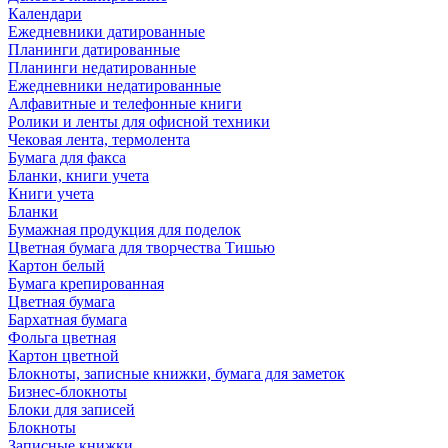
Календари
Ежедневники датированные
Планинги датированные
Планинги недатированные
Ежедневники недатированные
Алфавитные и телефонные книги
Ролики и ленты для офисной техники
Чековая лента, термолента
Бумага для факса
Бланки, книги учета
Книги учета
Бланки
Бумажная продукция для поделок
Цветная бумага для творчества Тишью
Картон белый
Бумага крепированная
Цветная бумага
Бархатная бумага
Фольга цветная
Картон цветной
Блокноты, записные книжки, бумага для заметок
Бизнес-блокноты
Блоки для записей
Блокноты
Записные книжки