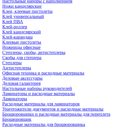
Настольные наборы с наполнением
Ножи канцелярские
Клеи, клеевые пистолеты
Клей универсальный
Клей ПВА
Клей-роллер
Клей канцелярский
Клей-карандаш
Клеевые пистолеты
Ножницы офисные
Степлеры, скобы, антистеплеры
Скобы для степпера
Степлеры
Антистеплеры
Офисная техника и расходные материалы
Деловые аксессуары
Деловая галантерея
Настольные наборы руководителей
Ламинаторы и расходные материалы
Ламинаторы
Расходные материалы для ламинаторов
Уничтожители документов и расходные материалы
Брошюровщики и расходные материалы для переплета
Брошюровщик
Расходные материалы для брошюровщика