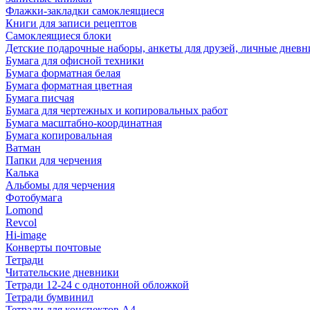
Флажки-закладки самоклеящиеся
Книги для записи рецептов
Самоклеящиеся блоки
Детские подарочные наборы, анкеты для друзей, личные днев
Бумага для офисной техники
Бумага форматная белая
Бумага форматная цветная
Бумага писчая
Бумага для чертежных и копировальных работ
Бумага масштабно-координатная
Бумага копировальная
Ватман
Папки для черчения
Калька
Альбомы для черчения
Фотобумага
Lomond
Revcol
Hi-image
Конверты почтовые
Тетради
Читательские дневники
Тетради 12-24 с однотонной обложкой
Тетради бумвинил
Тетради для конспектов А4