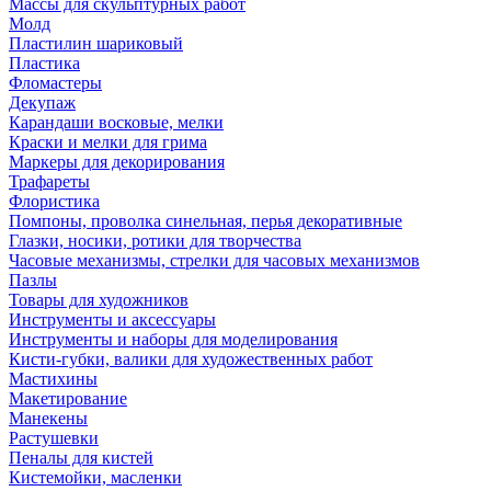
Массы для скульптурных работ
Молд
Пластилин шариковый
Пластика
Фломастеры
Декупаж
Карандаши восковые, мелки
Краски и мелки для грима
Маркеры для декорирования
Трафареты
Флористика
Помпоны, проволка синельная, перья декоративные
Глазки, носики, ротики для творчества
Часовые механизмы, стрелки для часовых механизмов
Пазлы
Товары для художников
Инструменты и аксессуары
Инструменты и наборы для моделирования
Кисти-губки, валики для художественных работ
Мастихины
Макетирование
Манекены
Растушевки
Пеналы для кистей
Кистемойки, масленки