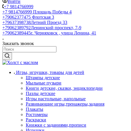
Войти
+7 9814766999
+7 9814766999
Площадь Победы 4
+79062377475
Флотская 3
+79637398738
Летний Проезд 33
+79062389792
Ленинский проспект, 7-9
+79062389445
г. Черняховск , улица Ленина, 41
Заказать звонок
Игры, игрушки, товары для детей
Штампы детские
Мыльные пузыри
Книги детские, сказки, энциклопедии
Пазлы детские
Игры настольные, напольные
Развивающие игры,тренажеры,задания
Плакаты
Ростомеры
Раскраски
Книжки с заданиями,прописи
Игрушки