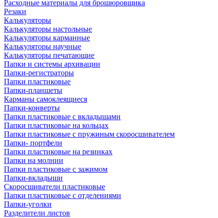
Расходные материалы для брошюровщика
Резаки
Калькуляторы
Калькуляторы настольные
Калькуляторы карманные
Калькуляторы научные
Калькуляторы печатающие
Папки и системы архивации
Папки-регистраторы
Папки пластиковые
Папки-планшеты
Карманы самоклеящиеся
Папки-конверты
Папки пластиковые с вкладышами
Папки пластиковые на кольцах
Папки пластиковые с пружиным скоросшивателем
Папки- портфели
Папки пластиковые на резинках
Папки на молнии
Папки пластиковые с зажимом
Папки-вкладыши
Скоросшиватели пластиковые
Папки пластиковые с отделениями
Папки-уголки
Разделители листов