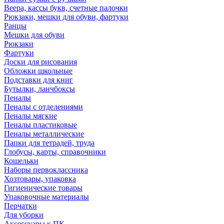
Веера, кассы букв, счетные палочки
Рюкзаки, мешки для обуви, фартуки
Ранцы
Мешки для обуви
Рюкзаки
Фартуки
Доски для рисования
Обложки школьные
Подставки для книг
Бутылки, ланчбоксы
Пеналы
Пеналы с отделениями
Пеналы мягкие
Пеналы пластиковые
Пеналы металлические
Папки для тетрадей, труда
Глобусы, карты, справочники
Кошельки
Наборы первоклассника
Хозтовары, упаковка
Гигиенические товары
Упаковочные материалы
Перчатки
Для уборки
Аксессуары к ПК