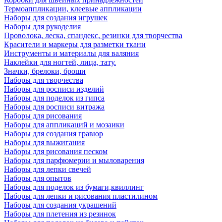
Термоаппликации, клеевые аппликации
Наборы для создания игрушек
Наборы для рукоделия
Проволока, леска, спандекс, резинки для творчества
Красители и маркеры для разметки ткани
Инструменты и материалы для валяния
Наклейки для ногтей, лица, тату.
Значки, брелоки, броши
Наборы для творчества
Наборы для росписи изделий
Наборы для поделок из гипса
Наборы для росписи витража
Наборы для рисования
Наборы для аппликаций и мозаики
Наборы для создания гравюр
Наборы для выжигания
Наборы для рисования песком
Наборы для парфюмерии и мыловарения
Наборы для лепки свечей
Наборы для опытов
Наборы для поделок из бумаги,квиллинг
Наборы для лепки и рисования пластилином
Наборы для создания украшений
Наборы для плетения из резинок