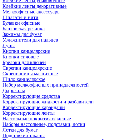
Клейкие ленты упаковочные
Клейкие ленты декоративные
Мелкоофисные аксессуары
Шпагаты и нити
Булавки офисные
Банковская резинка
Зажимы для бумаг
Увлажнители для пальцев
Лупы
Кнопки канцелярские
Кнопки силовые
Брелоки для ключей
Скрепки канцелярские
Скрепочницы магнитные
Шило канцелярское
Набор мелкоофисных принадлежностей
Дыроколы
Корректирующие средства
Корректирующие жидкости и разбавители
Корректирующие карандаши
Корректирующие ленты
Настольные покрытия офисные
Наборы настольные, подставки, лотки
Лотки для бумаг
Подставки-стаканы