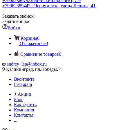
+79062389792
Ленинский проспект, 7-9
+79062389445
г. Черняховск , улица Ленина, 41
Заказать звонок
Задать вопрос
Войти
Корзина
0
Отложенные
0
Сравнение товаров
0
andrey_lep@inbox.ru
Калининград, пл.Победы, 4
Вконтакте
Instagram
Акции
Блог
Как купить
Компания
Контакты
...