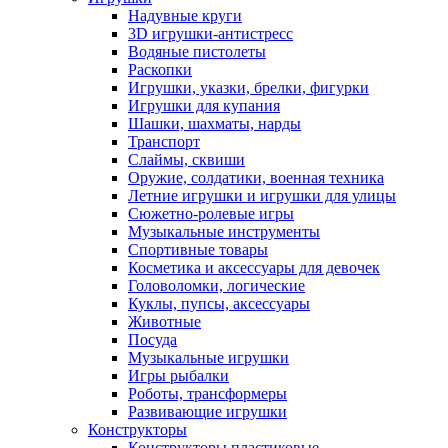
Надувные круги
3D игрушки-антистресс
Водяные пистолеты
Раскопки
Игрушки, указки, брелки, фигурки
Игрушки для купания
Шашки, шахматы, нарды
Транспорт
Слаймы, сквиши
Оружие, солдатики, военная техника
Летние игрушки и игрушки для улицы
Сюжетно-ролевые игры
Музыкальные инструменты
Спортивные товары
Косметика и аксессуары для девочек
Головоломки, логические
Куклы, пупсы, аксессуары
Животные
Посуда
Музыкальные игрушки
Игры рыбалки
Роботы, трансформеры
Развивающие игрушки
Конструкторы
Конструкторы пластиковые