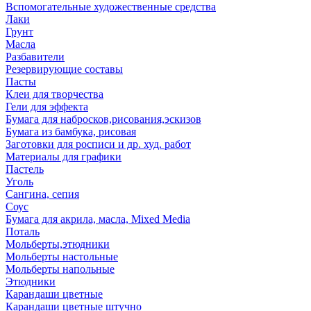
Вспомогательные художественные средства
Лаки
Грунт
Масла
Разбавители
Резервирующие составы
Пасты
Клеи для творчества
Гели для эффекта
Бумага для набросков,рисования,эскизов
Бумага из бамбука, рисовая
Заготовки для росписи и др. худ. работ
Материалы для графики
Пастель
Уголь
Сангина, сепия
Соус
Бумага для акрила, масла, Mixed Media
Поталь
Мольберты,этюдники
Мольберты настольные
Мольберты напольные
Этюдники
Карандаши цветные
Карандаши цветные штучно