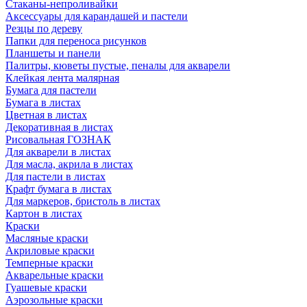
Стаканы-непроливайки
Аксессуары для карандашей и пастели
Резцы по дереву
Папки для переноса рисунков
Планшеты и панели
Палитры, кюветы пустые, пеналы для акварели
Клейкая лента малярная
Бумага для пастели
Бумага в листах
Цветная в листах
Декоративная в листах
Рисовальная ГОЗНАК
Для акварели в листах
Для масла, акрила в листах
Для пастели в листах
Крафт бумага в листах
Для маркеров, бристоль в листах
Картон в листах
Краски
Масляные краски
Акриловые краски
Темперные краски
Акварельные краски
Гуашевые краски
Аэрозольные краски