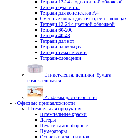
Тетради 12-24 с однотонной обложкой
Тетради бумвинил
Тетради для конспектов А4
Сменные блоки для тетрадей на кольцах
Тетради 12-24 с цветной обложкой
Тетради 60-200
Тетради 40-48
Тетради для нот
Тетради на кольцах
Тетради тематические
Тетради-словарики
Этикет-лента, ценники, бумага
самоклеющаяся
Альбомы для рисования
Офисные принадлежности
Штемпельная продукция
Штемпельные краски
Датеры
Печати самонаборные
Нумераторы
Оснастки для штампов