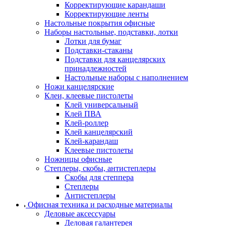
Корректирующие карандаши
Корректирующие ленты
Настольные покрытия офисные
Наборы настольные, подставки, лотки
Лотки для бумаг
Подставки-стаканы
Подставки для канцелярских
принадлежностей
Настольные наборы с наполнением
Ножи канцелярские
Клеи, клеевые пистолеты
Клей универсальный
Клей ПВА
Клей-роллер
Клей канцелярский
Клей-карандаш
Клеевые пистолеты
Ножницы офисные
Степлеры, скобы, антистеплеры
Скобы для степпера
Степлеры
Антистеплеры
Офисная техника и расходные материалы
Деловые аксессуары
Деловая галантерея