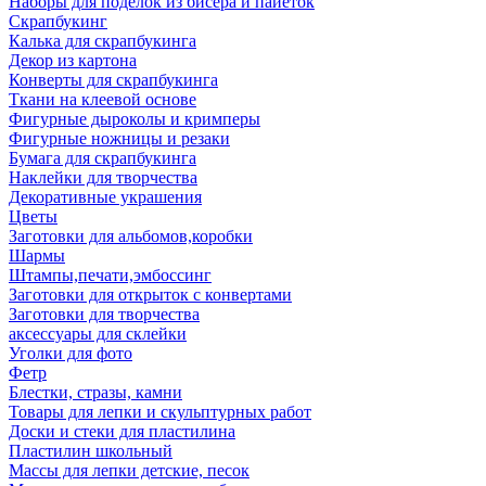
Наборы для поделок из бисера и пайеток
Скрапбукинг
Калька для скрапбукинга
Декор из картона
Конверты для скрапбукинга
Ткани на клеевой основе
Фигурные дыроколы и кримперы
Фигурные ножницы и резаки
Бумага для скрапбукинга
Наклейки для творчества
Декоративные украшения
Цветы
Заготовки для альбомов,коробки
Шармы
Штампы,печати,эмбоссинг
Заготовки для открыток с конвертами
Заготовки для творчества
аксессуары для склейки
Уголки для фото
Фетр
Блестки, стразы, камни
Товары для лепки и скульптурных работ
Доски и стеки для пластилина
Пластилин школьный
Массы для лепки детские, песок