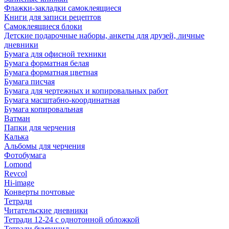
Флажки-закладки самоклеящиеся
Книги для записи рецептов
Самоклеящиеся блоки
Детские подарочные наборы, анкеты для друзей, личные
дневники
Бумага для офисной техники
Бумага форматная белая
Бумага форматная цветная
Бумага писчая
Бумага для чертежных и копировальных работ
Бумага масштабно-координатная
Бумага копировальная
Ватман
Папки для черчения
Калька
Альбомы для черчения
Фотобумага
Lomond
Revcol
Hi-image
Конверты почтовые
Тетради
Читательские дневники
Тетради 12-24 с однотонной обложкой
Тетради бумвинил