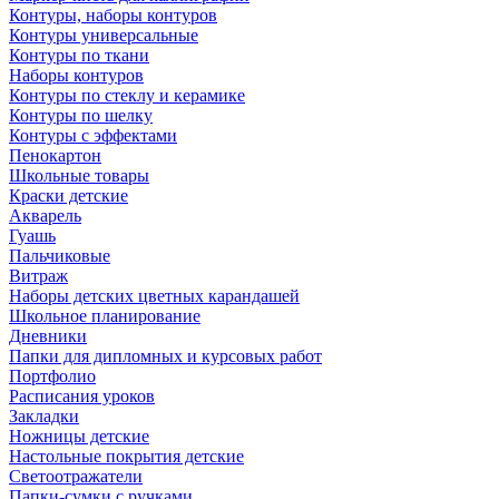
Контуры, наборы контуров
Контуры универсальные
Контуры по ткани
Наборы контуров
Контуры по стеклу и керамике
Контуры по шелку
Контуры с эффектами
Пенокартон
Школьные товары
Краски детские
Акварель
Гуашь
Пальчиковые
Витраж
Наборы детских цветных карандашей
Школьное планирование
Дневники
Папки для дипломных и курсовых работ
Портфолио
Расписания уроков
Закладки
Ножницы детские
Настольные покрытия детские
Светоотражатели
Папки-сумки с ручками