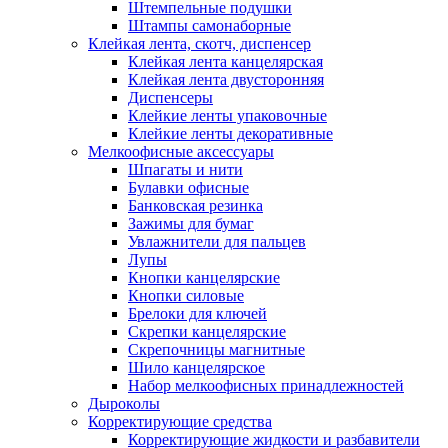
Штемпельные подушки
Штампы самонаборные
Клейкая лента, скотч, диспенсер
Клейкая лента канцелярская
Клейкая лента двусторонняя
Диспенсеры
Клейкие ленты упаковочные
Клейкие ленты декоративные
Мелкоофисные аксессуары
Шпагаты и нити
Булавки офисные
Банковская резинка
Зажимы для бумаг
Увлажнители для пальцев
Лупы
Кнопки канцелярские
Кнопки силовые
Брелоки для ключей
Скрепки канцелярские
Скрепочницы магнитные
Шило канцелярское
Набор мелкоофисных принадлежностей
Дыроколы
Корректирующие средства
Корректирующие жидкости и разбавители