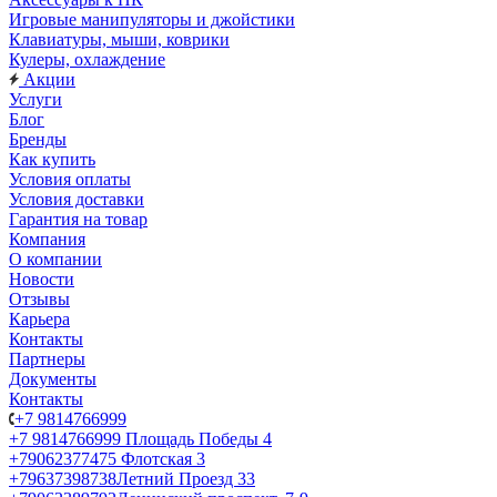
Игровые манипуляторы и джойстики
Клавиатуры, мыши, коврики
Кулеры, охлаждение
Акции
Услуги
Блог
Бренды
Как купить
Условия оплаты
Условия доставки
Гарантия на товар
Компания
О компании
Новости
Отзывы
Карьера
Контакты
Партнеры
Документы
Контакты
+7 9814766999
+7 9814766999
Площадь Победы 4
+79062377475
Флотская 3
+79637398738
Летний Проезд 33