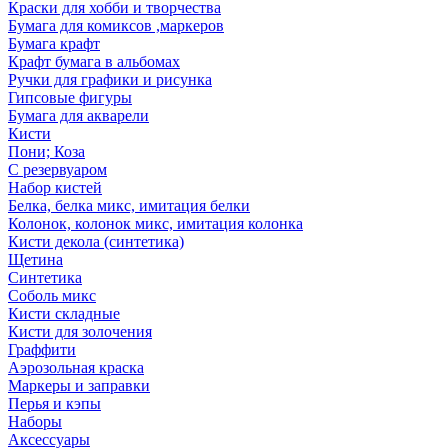
Краски для хобби и творчества
Бумага для комиксов ,маркеров
Бумага крафт
Крафт бумага в альбомах
Ручки для графики и рисунка
Гипсовые фигуры
Бумага для акварели
Кисти
Пони; Коза
С резервуаром
Набор кистей
Белка, белка микс, имитация белки
Колонок, колонок микс, имитация колонка
Кисти декола (синтетика)
Щетина
Синтетика
Соболь микс
Кисти складные
Кисти для золочения
Граффити
Аэрозольная краска
Маркеры и заправки
Перья и кэпы
Наборы
Аксессуары