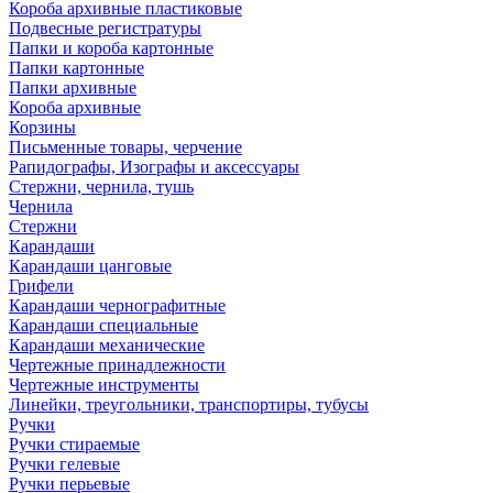
Короба архивные пластиковые
Подвесные регистратуры
Папки и короба картонные
Папки картонные
Папки архивные
Короба архивные
Корзины
Письменные товары, черчение
Рапидографы, Изографы и аксессуары
Стержни, чернила, тушь
Чернила
Стержни
Карандаши
Карандаши цанговые
Грифели
Карандаши чернографитные
Карандаши специальные
Карандаши механические
Чертежные принадлежности
Чертежные инструменты
Линейки, треугольники, транспортиры, тубусы
Ручки
Ручки стираемые
Ручки гелевые
Ручки перьевые