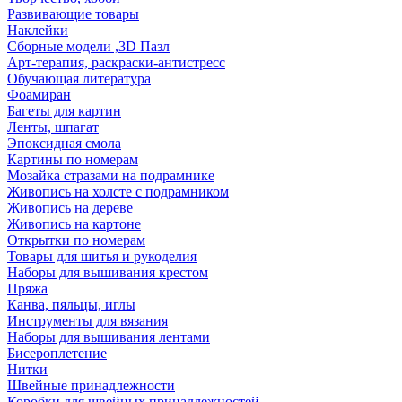
Развивающие товары
Наклейки
Сборные модели ,3D Пазл
Арт-терапия, раскраски-антистресс
Обучающая литература
Фоамиран
Багеты для картин
Ленты, шпагат
Эпоксидная смола
Картины по номерам
Мозайка стразами на подрамнике
Живопись на холсте с подрамником
Живопись на дереве
Живопись на картоне
Открытки по номерам
Товары для шитья и рукоделия
Наборы для вышивания крестом
Пряжа
Канва, пяльцы, иглы
Инструменты для вязания
Наборы для вышивания лентами
Бисероплетение
Нитки
Швейные принадлежности
Коробки для швейных принадлежностей