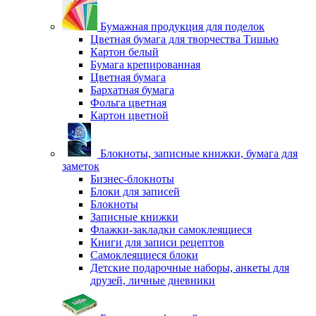
Бумажная продукция для поделок
Цветная бумага для творчества Тишью
Картон белый
Бумага крепированная
Цветная бумага
Бархатная бумага
Фольга цветная
Картон цветной
Блокноты, записные книжки, бумага для
заметок
Бизнес-блокноты
Блоки для записей
Блокноты
Записные книжки
Флажки-закладки самоклеящиеся
Книги для записи рецептов
Самоклеящиеся блоки
Детские подарочные наборы, анкеты для
друзей, личные дневники