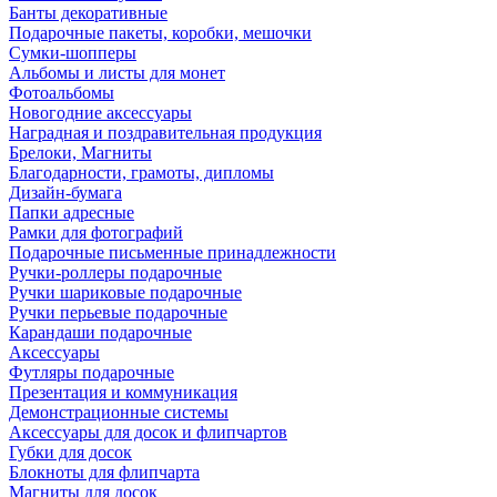
Банты декоративные
Подарочные пакеты, коробки, мешочки
Сумки-шопперы
Альбомы и листы для монет
Фотоальбомы
Новогодние аксессуары
Наградная и поздравительная продукция
Брелоки, Магниты
Благодарности, грамоты, дипломы
Дизайн-бумага
Папки адресные
Рамки для фотографий
Подарочные письменные принадлежности
Ручки-роллеры подарочные
Ручки шариковые подарочные
Ручки перьевые подарочные
Карандаши подарочные
Аксессуары
Футляры подарочные
Презентация и коммуникация
Демонстрационные системы
Аксессуары для досок и флипчартов
Губки для досок
Блокноты для флипчарта
Магниты для досок