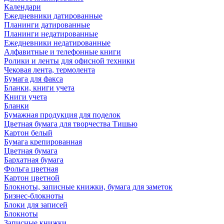
Календари
Ежедневники датированные
Планинги датированные
Планинги недатированные
Ежедневники недатированные
Алфавитные и телефонные книги
Ролики и ленты для офисной техники
Чековая лента, термолента
Бумага для факса
Бланки, книги учета
Книги учета
Бланки
Бумажная продукция для поделок
Цветная бумага для творчества Тишью
Картон белый
Бумага крепированная
Цветная бумага
Бархатная бумага
Фольга цветная
Картон цветной
Блокноты, записные книжки, бумага для заметок
Бизнес-блокноты
Блоки для записей
Блокноты
Записные книжки