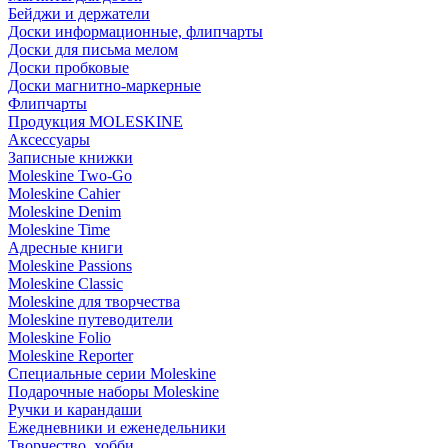
Бейджи и держатели
Доски информационные, флипчарты
Доски для письма мелом
Доски пробковые
Доски магнитно-маркерные
Флипчарты
Продукция MOLESKINE
Аксессуары
Записные книжки
Moleskine Two-Go
Moleskine Cahier
Moleskine Denim
Moleskine Time
Адресные книги
Moleskine Passions
Moleskine Classic
Moleskine для творчества
Moleskine путеводители
Moleskine Folio
Moleskine Reporter
Специальные серии Moleskine
Подарочные наборы Moleskine
Ручки и карандаши
Ежедневники и еженедельники
Творчество, хобби