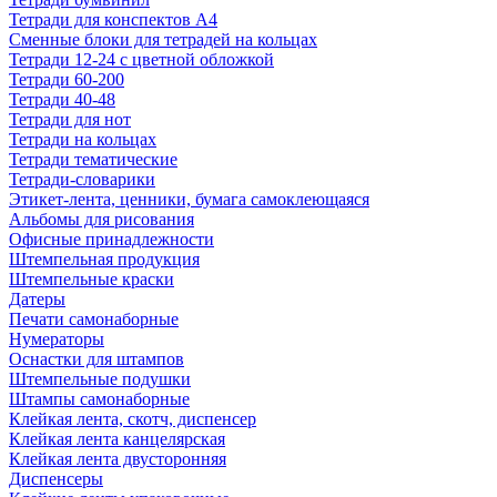
Тетради для конспектов А4
Сменные блоки для тетрадей на кольцах
Тетради 12-24 с цветной обложкой
Тетради 60-200
Тетради 40-48
Тетради для нот
Тетради на кольцах
Тетради тематические
Тетради-словарики
Этикет-лента, ценники, бумага самоклеющаяся
Альбомы для рисования
Офисные принадлежности
Штемпельная продукция
Штемпельные краски
Датеры
Печати самонаборные
Нумераторы
Оснастки для штампов
Штемпельные подушки
Штампы самонаборные
Клейкая лента, скотч, диспенсер
Клейкая лента канцелярская
Клейкая лента двусторонняя
Диспенсеры