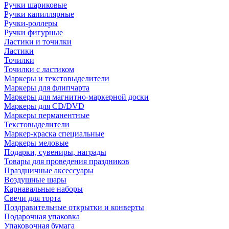
Ручки шариковые
Ручки капиллярные
Ручки-роллеры
Ручки фигурные
Ластики и точилки
Ластики
Точилки
Точилки с ластиком
Маркеры и текстовыделители
Маркеры для флипчарта
Маркеры для магнитно-маркерной доски
Маркеры для CD/DVD
Маркеры перманентные
Текстовыделители
Маркер-краска специальные
Маркеры меловые
Подарки, сувениры, награды
Товары для проведения праздников
Праздничные аксессуары
Воздушные шары
Карнавальные наборы
Свечи для торта
Поздравительные открытки и конверты
Подарочная упаковка
Упаковочная бумага