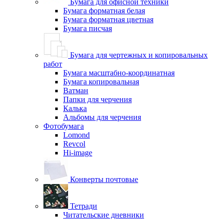
Бумага для офисной техники
Бумага форматная белая
Бумага форматная цветная
Бумага писчая
Бумага для чертежных и копировальных
работ
Бумага масштабно-координатная
Бумага копировальная
Ватман
Папки для черчения
Калька
Альбомы для черчения
Фотобумага
Lomond
Revcol
Hi-image
Конверты почтовые
Тетради
Читательские дневники