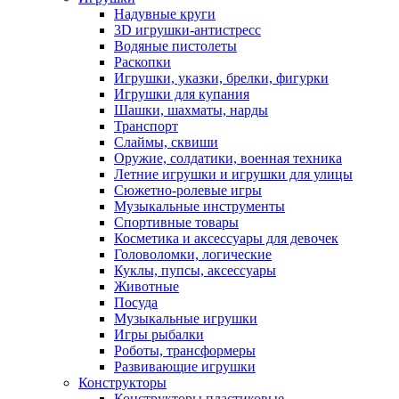
Надувные круги
3D игрушки-антистресс
Водяные пистолеты
Раскопки
Игрушки, указки, брелки, фигурки
Игрушки для купания
Шашки, шахматы, нарды
Транспорт
Слаймы, сквиши
Оружие, солдатики, военная техника
Летние игрушки и игрушки для улицы
Сюжетно-ролевые игры
Музыкальные инструменты
Спортивные товары
Косметика и аксессуары для девочек
Головоломки, логические
Куклы, пупсы, аксессуары
Животные
Посуда
Музыкальные игрушки
Игры рыбалки
Роботы, трансформеры
Развивающие игрушки
Конструкторы
Конструкторы пластиковые