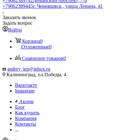
+79062389792
Ленинский проспект, 7-9
+79062389445
г. Черняховск , улица Ленина, 41
Заказать звонок
Задать вопрос
Войти
Корзина
0
Отложенные
0
Сравнение товаров
0
andrey_lep@inbox.ru
Калининград, пл.Победы, 4
Вконтакте
Instagram
Акции
Блог
Как купить
Компания
Контакты
...