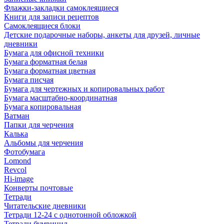
Флажки-закладки самоклеящиеся
Книги для записи рецептов
Самоклеящиеся блоки
Детские подарочные наборы, анкеты для друзей, личные
дневники
Бумага для офисной техники
Бумага форматная белая
Бумага форматная цветная
Бумага писчая
Бумага для чертежных и копировальных работ
Бумага масштабно-координатная
Бумага копировальная
Ватман
Папки для черчения
Калька
Альбомы для черчения
Фотобумага
Lomond
Revcol
Hi-image
Конверты почтовые
Тетради
Читательские дневники
Тетради 12-24 с однотонной обложкой
Тетради бумвинил