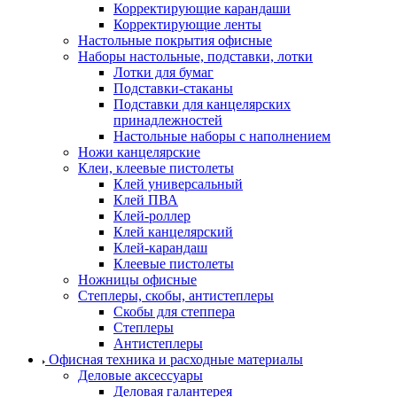
Корректирующие карандаши
Корректирующие ленты
Настольные покрытия офисные
Наборы настольные, подставки, лотки
Лотки для бумаг
Подставки-стаканы
Подставки для канцелярских
принадлежностей
Настольные наборы с наполнением
Ножи канцелярские
Клеи, клеевые пистолеты
Клей универсальный
Клей ПВА
Клей-роллер
Клей канцелярский
Клей-карандаш
Клеевые пистолеты
Ножницы офисные
Степлеры, скобы, антистеплеры
Скобы для степпера
Степлеры
Антистеплеры
Офисная техника и расходные материалы
Деловые аксессуары
Деловая галантерея