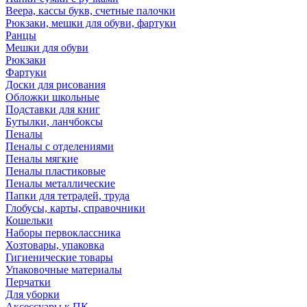
Веера, кассы букв, счетные палочки
Рюкзаки, мешки для обуви, фартуки
Ранцы
Мешки для обуви
Рюкзаки
Фартуки
Доски для рисования
Обложки школьные
Подставки для книг
Бутылки, ланчбоксы
Пеналы
Пеналы с отделениями
Пеналы мягкие
Пеналы пластиковые
Пеналы металлические
Папки для тетрадей, труда
Глобусы, карты, справочники
Кошельки
Наборы первоклассника
Хозтовары, упаковка
Гигиенические товары
Упаковочные материалы
Перчатки
Для уборки
Аксессуары к ПК