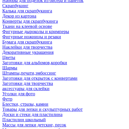
Наборы для поделок из бисера и пайеток
Скрапбукинг
Калька для скрапбукинга
Декор из картона
Конверты для скрапбукинга
Ткани на клеевой основе
Фигурные дыроколы и кримперы
Фигурные ножницы и резаки
Бумага для скрапбукинга
Наклейки для творчества
Декоративные украшения
Цветы
Заготовки для альбомов,коробки
Шармы
Штампы,печати,эмбоссинг
Заготовки для открыток с конвертами
Заготовки для творчества
аксессуары для склейки
Уголки для фото
Фетр
Блестки, стразы, камни
Товары для лепки и скульптурных работ
Доски и стеки для пластилина
Пластилин школьный
Массы для лепки детские, песок