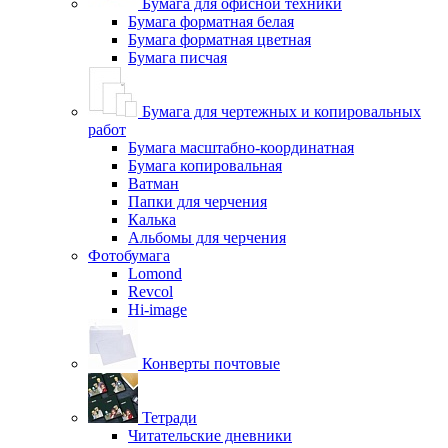
Бумага для офисной техники
Бумага форматная белая
Бумага форматная цветная
Бумага писчая
Бумага для чертежных и копировальных
работ
Бумага масштабно-координатная
Бумага копировальная
Ватман
Папки для черчения
Калька
Альбомы для черчения
Фотобумага
Lomond
Revcol
Hi-image
Конверты почтовые
Тетради
Читательские дневники