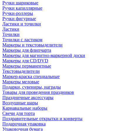
Ручки шариковые
Ручки капиллярные
Ручки-роллеры
Ручки фигурные
Ластики и точилки
Ластики
Точилки
Точилки с ластиком
Маркеры и текстовыделители
Маркеры для флипчарта
Маркеры для магнитно-маркерной доски
Маркеры для CD/DVD
Маркеры перманентные
Текстовыделители
Маркер-краска специальные
Маркеры меловые
Подарки, сувениры, награды
Товары для проведения праздников
Праздничные аксессуары
Воздушные шары
Карнавальные наборы
Свечи для торта
Поздравительные открытки и конверты
Подарочная упаковка
Упаковочная бумага