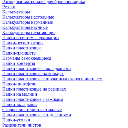
Расходные материалы для брошюровщика
Резаки
Калькуляторы
Калькуляторы настольные
Калькуляторы карманные
Калькуляторы научные
Калькуляторы печатающие
Папки и системы архивации
Папки-регистраторы
Папки пластиковые
Папки-планшеты
Карманы самоклеящиеся
Папки-конверты
Папки пластиковые с вкладышами
Папки пластиковые на кольцах
Папки пластиковые с пружиным скоросшивателем
Папки- портфели
Папки пластиковые на резинках
Папки на молнии
Папки пластиковые с зажимом
Папки-вкладыши
Скоросшиватели пластиковые
Папки пластиковые с отделениями
Папки-уголки
Разделители листов