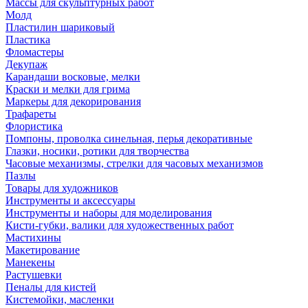
Массы для скульптурных работ
Молд
Пластилин шариковый
Пластика
Фломастеры
Декупаж
Карандаши восковые, мелки
Краски и мелки для грима
Маркеры для декорирования
Трафареты
Флористика
Помпоны, проволка синельная, перья декоративные
Глазки, носики, ротики для творчества
Часовые механизмы, стрелки для часовых механизмов
Пазлы
Товары для художников
Инструменты и аксессуары
Инструменты и наборы для моделирования
Кисти-губки, валики для художественных работ
Мастихины
Макетирование
Манекены
Растушевки
Пеналы для кистей
Кистемойки, масленки