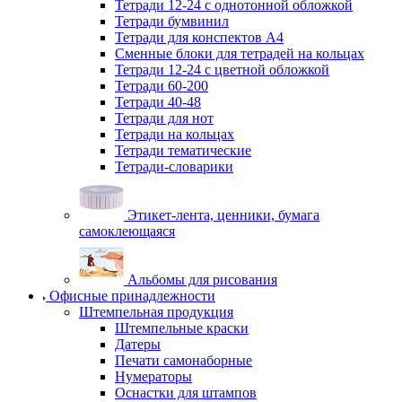
Тетради 12-24 с однотонной обложкой
Тетради бумвинил
Тетради для конспектов А4
Сменные блоки для тетрадей на кольцах
Тетради 12-24 с цветной обложкой
Тетради 60-200
Тетради 40-48
Тетради для нот
Тетради на кольцах
Тетради тематические
Тетради-словарики
Этикет-лента, ценники, бумага
самоклеющаяся
Альбомы для рисования
Офисные принадлежности
Штемпельная продукция
Штемпельные краски
Датеры
Печати самонаборные
Нумераторы
Оснастки для штампов