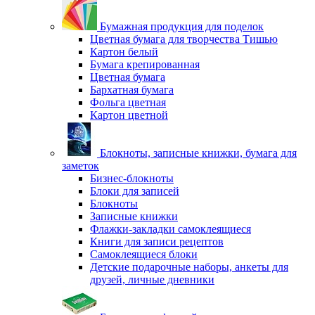
Бумажная продукция для поделок
Цветная бумага для творчества Тишью
Картон белый
Бумага крепированная
Цветная бумага
Бархатная бумага
Фольга цветная
Картон цветной
Блокноты, записные книжки, бумага для
заметок
Бизнес-блокноты
Блоки для записей
Блокноты
Записные книжки
Флажки-закладки самоклеящиеся
Книги для записи рецептов
Самоклеящиеся блоки
Детские подарочные наборы, анкеты для
друзей, личные дневники