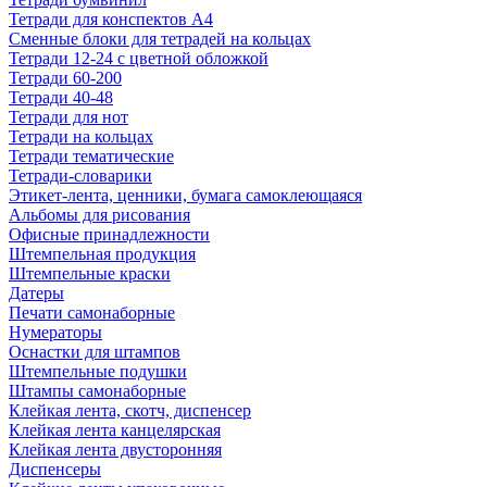
Тетради для конспектов А4
Сменные блоки для тетрадей на кольцах
Тетради 12-24 с цветной обложкой
Тетради 60-200
Тетради 40-48
Тетради для нот
Тетради на кольцах
Тетради тематические
Тетради-словарики
Этикет-лента, ценники, бумага самоклеющаяся
Альбомы для рисования
Офисные принадлежности
Штемпельная продукция
Штемпельные краски
Датеры
Печати самонаборные
Нумераторы
Оснастки для штампов
Штемпельные подушки
Штампы самонаборные
Клейкая лента, скотч, диспенсер
Клейкая лента канцелярская
Клейкая лента двусторонняя
Диспенсеры