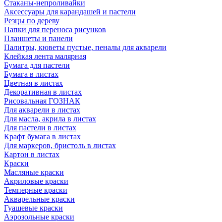
Стаканы-непроливайки
Аксессуары для карандашей и пастели
Резцы по дереву
Папки для переноса рисунков
Планшеты и панели
Палитры, кюветы пустые, пеналы для акварели
Клейкая лента малярная
Бумага для пастели
Бумага в листах
Цветная в листах
Декоративная в листах
Рисовальная ГОЗНАК
Для акварели в листах
Для масла, акрила в листах
Для пастели в листах
Крафт бумага в листах
Для маркеров, бристоль в листах
Картон в листах
Краски
Масляные краски
Акриловые краски
Темперные краски
Акварельные краски
Гуашевые краски
Аэрозольные краски