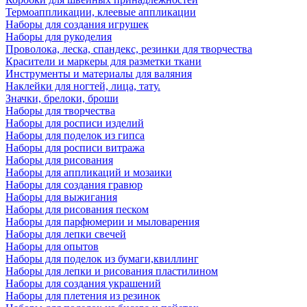
Термоаппликации, клеевые аппликации
Наборы для создания игрушек
Наборы для рукоделия
Проволока, леска, спандекс, резинки для творчества
Красители и маркеры для разметки ткани
Инструменты и материалы для валяния
Наклейки для ногтей, лица, тату.
Значки, брелоки, броши
Наборы для творчества
Наборы для росписи изделий
Наборы для поделок из гипса
Наборы для росписи витража
Наборы для рисования
Наборы для аппликаций и мозаики
Наборы для создания гравюр
Наборы для выжигания
Наборы для рисования песком
Наборы для парфюмерии и мыловарения
Наборы для лепки свечей
Наборы для опытов
Наборы для поделок из бумаги,квиллинг
Наборы для лепки и рисования пластилином
Наборы для создания украшений
Наборы для плетения из резинок