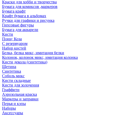
Краски для хобби и творчества
Бумага для комиксов ,маркеров
Бумага крафт
Крафт бумага в альбомах
Ручки для графики и рисунка
Гипсовые фигуры
Бумага для акварели
Кисти
Пони; Коза
С резервуаром
Набор кистей
Белка, белка микс, имитация белки
Колонок, колонок микс, имитация колонка
Кисти декола (синтетика)
Щетина
Синтетика
Соболь микс
Кисти складные
Кисти для золочения
Граффити
Аэрозольная краска
Маркеры и заправки
Перья и кэпы
Наборы
Аксессуары