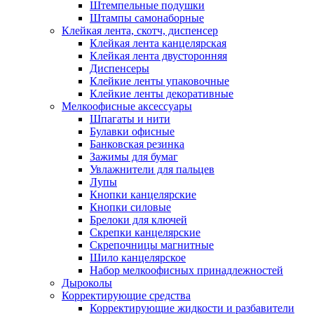
Штемпельные подушки
Штампы самонаборные
Клейкая лента, скотч, диспенсер
Клейкая лента канцелярская
Клейкая лента двусторонняя
Диспенсеры
Клейкие ленты упаковочные
Клейкие ленты декоративные
Мелкоофисные аксессуары
Шпагаты и нити
Булавки офисные
Банковская резинка
Зажимы для бумаг
Увлажнители для пальцев
Лупы
Кнопки канцелярские
Кнопки силовые
Брелоки для ключей
Скрепки канцелярские
Скрепочницы магнитные
Шило канцелярское
Набор мелкоофисных принадлежностей
Дыроколы
Корректирующие средства
Корректирующие жидкости и разбавители