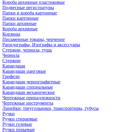
Короба архивные пластиковые
Подвесные регистратуры
Папки и короба картонные
Папки картонные
Папки архивные
Короба архивные
Корзины
Письменные товары, черчение
Рапидографы, Изографы и аксессуары
Стержни, чернила, тушь
Чернила
Стержни
Карандаши
Карандаши цанговые
Грифели
Карандаши чернографитные
Карандаши специальные
Карандаши механические
Чертежные принадлежности
Чертежные инструменты
Линейки, треугольники, транспортиры, тубусы
Ручки
Ручки стираемые
Ручки гелевые
Ручки перьевые