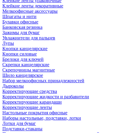
Клейкие ленты упаковочные
Клейкие ленты декоративные
Мелкоофисные аксессуары
Шпагаты и нити
Булавки офисные
Банковская резинка
Зажимы для бумаг
Увлажнители для пальцев
Лупы
Кнопки канцелярские
Кнопки силовые
Брелоки для ключей
Скрепки канцелярские
Скрепочницы магнитные
Шило канцелярское
Набор мелкоофисных принадлежностей
Дыроколы
Корректирующие средства
Корректирующие жидкости и разбавители
Корректирующие карандаши
Корректирующие ленты
Настольные покрытия офисные
Наборы настольные, подставки, лотки
Лотки для бумаг
Подставки-стаканы