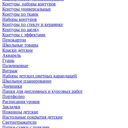
Контуры, наборы контуров
Контуры универсальные
Контуры по ткани
Наборы контуров
Контуры по стеклу и керамике
Контуры по шелку
Контуры с эффектами
Пенокартон
Школьные товары
Краски детские
Акварель
Гуашь
Пальчиковые
Витраж
Наборы детских цветных карандашей
Школьное планирование
Дневники
Папки для дипломных и курсовых работ
Портфолио
Расписания уроков
Закладки
Ножницы детские
Настольные покрытия детские
Светоотражатели
Папки-сумки с ручками