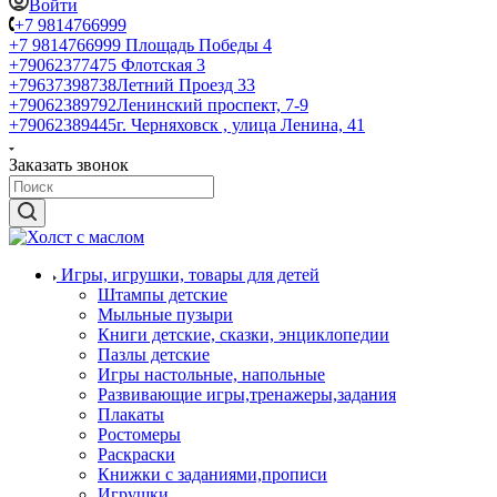
Войти
+7 9814766999
+7 9814766999
Площадь Победы 4
+79062377475
Флотская 3
+79637398738
Летний Проезд 33
+79062389792
Ленинский проспект, 7-9
+79062389445
г. Черняховск , улица Ленина, 41
Заказать звонок
Игры, игрушки, товары для детей
Штампы детские
Мыльные пузыри
Книги детские, сказки, энциклопедии
Пазлы детские
Игры настольные, напольные
Развивающие игры,тренажеры,задания
Плакаты
Ростомеры
Раскраски
Книжки с заданиями,прописи
Игрушки