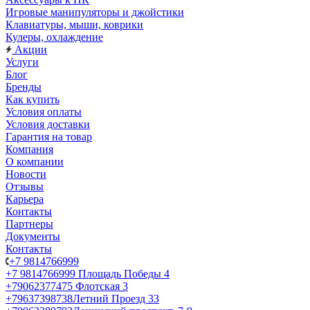
Игровые манипуляторы и джойстики
Клавиатуры, мыши, коврики
Кулеры, охлаждение
Акции
Услуги
Блог
Бренды
Как купить
Условия оплаты
Условия доставки
Гарантия на товар
Компания
О компании
Новости
Отзывы
Карьера
Контакты
Партнеры
Документы
Контакты
+7 9814766999
+7 9814766999
Площадь Победы 4
+79062377475
Флотская 3
+79637398738
Летний Проезд 33