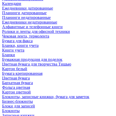
Календари
Ежедневники датированные
Планинги датированные
Планинги недатированные
Ежедневники недатированные
Алфавитные и телефонные книги
Ролики и ленты для офисной техники
Чековая лента, термолента
Бумага для факса
Бланки, книги учета
Книги учета
Бланки
Бумажная продукция для поделок
Цветная бумага для творчества Тишью
Картон белый
Бумага крепированная
Цветная бумага
Бархатная бумага
Фольга цветная
Картон цветной
Блокноты, записные книжки, бумага для заметок
Бизнес-блокноты
Блоки для записей
Блокноты
Записные книжки