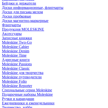
Бейджи и держатели
Доски информационные, флипчарты
Доски для письма мелом
Доски пробковые
Доски магнитно-маркерные
Флипчарты
Продукция MOLESKINE
Аксессуары
Записные книжки
Moleskine Two-Go
Moleskine Cahier
Moleskine Denim
Moleskine Time
Адресные книги
Moleskine Passions
Moleskine Classic
Moleskine для творчества
Moleskine путеводители
Moleskine Folio
Moleskine Reporter
Специальные серии Moleskine
Подарочные наборы Moleskine
Ручки и карандаши
Ежедневники и еженедельники
Творчество, хобби