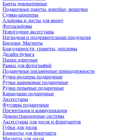
Банты декоративные
Подарочные пакеты, коробки, мешочки
Сумки-шопперы
Альбомы и листы для монет
Фотоальбомы
Новогодние аксессуары
Наградная и поздравительная продукция
Брелоки, Магниты
Благодарности, грамоты, дипломы
Дизайн-бумага
Папки адресные
Рамки для фотографий
Подарочные письменные принадлежности
Ручки-роллеры подарочные
Ручки шариковые подарочные
Ручки перьевые подарочные
Карандаши подарочные
Аксессуары
Футляры подарочные
Презентация и коммуникация
Демонстрационные системы
Аксессуары для досок и флипчартов
Губки для досок
Блокноты для флипчарта
Магниты для досок