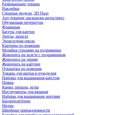
Развивающие товары
Наклейки
Сборные модели ,3D Пазл
Арт-терапия, раскраски-антистресс
Обучающая литература
Фоамиран
Багеты для картин
Ленты, шпагат
Эпоксидная смола
Картины по номерам
Мозайка стразами на подрамнике
Живопись на холсте с подрамником
Живопись на дереве
Живопись на картоне
Открытки по номерам
Товары для шитья и рукоделия
Наборы для вышивания крестом
Пряжа
Канва, пяльцы, иглы
Инструменты для вязания
Наборы для вышивания лентами
Бисероплетение
Нитки
Швейные принадлежности
Коробки для швейных принадлежностей