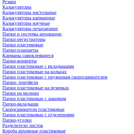
Резаки
Калькуляторы
Калькуляторы настольные
Калькуляторы карманные
Калькуляторы научные
Калькуляторы печатающие
Папки и системы архивации
Папки-регистраторы
Папки пластиковые
Папки-планшеты
Карманы самоклеящиеся
Папки-конверты
Папки пластиковые с вкладышами
Папки пластиковые на кольцах
Папки пластиковые с пружиным скоросшивателем
Папки- портфели
Папки пластиковые на резинках
Папки на молнии
Папки пластиковые с зажимом
Папки-вкладыши
Скоросшиватели пластиковые
Папки пластиковые с отделениями
Папки-уголки
Разделители листов
Короба архивные пластиковые