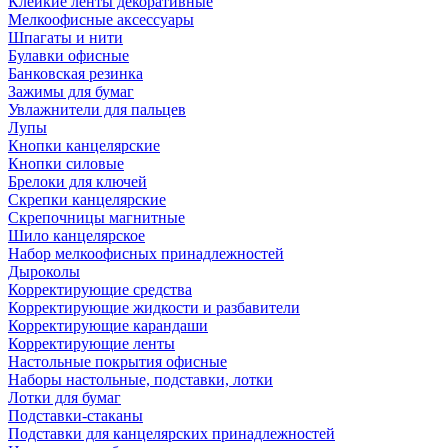
Клейкие ленты декоративные
Мелкоофисные аксессуары
Шпагаты и нити
Булавки офисные
Банковская резинка
Зажимы для бумаг
Увлажнители для пальцев
Лупы
Кнопки канцелярские
Кнопки силовые
Брелоки для ключей
Скрепки канцелярские
Скрепочницы магнитные
Шило канцелярское
Набор мелкоофисных принадлежностей
Дыроколы
Корректирующие средства
Корректирующие жидкости и разбавители
Корректирующие карандаши
Корректирующие ленты
Настольные покрытия офисные
Наборы настольные, подставки, лотки
Лотки для бумаг
Подставки-стаканы
Подставки для канцелярских принадлежностей