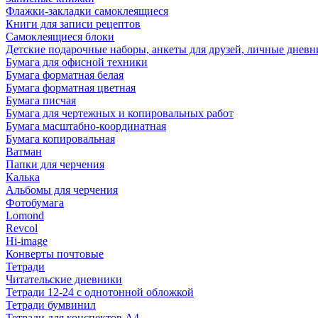
Флажки-закладки самоклеящиеся
Книги для записи рецептов
Самоклеящиеся блоки
Детские подарочные наборы, анкеты для друзей, личные днев
Бумага для офисной техники
Бумага форматная белая
Бумага форматная цветная
Бумага писчая
Бумага для чертежных и копировальных работ
Бумага масштабно-координатная
Бумага копировальная
Ватман
Папки для черчения
Калька
Альбомы для черчения
Фотобумага
Lomond
Revcol
Hi-image
Конверты почтовые
Тетради
Читательские дневники
Тетради 12-24 с однотонной обложкой
Тетради бумвинил
Тетради для конспектов А4