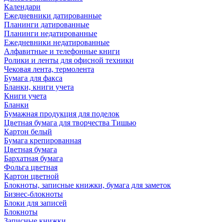
Календари
Ежедневники датированные
Планинги датированные
Планинги недатированные
Ежедневники недатированные
Алфавитные и телефонные книги
Ролики и ленты для офисной техники
Чековая лента, термолента
Бумага для факса
Бланки, книги учета
Книги учета
Бланки
Бумажная продукция для поделок
Цветная бумага для творчества Тишью
Картон белый
Бумага крепированная
Цветная бумага
Бархатная бумага
Фольга цветная
Картон цветной
Блокноты, записные книжки, бумага для заметок
Бизнес-блокноты
Блоки для записей
Блокноты
Записные книжки