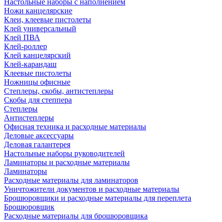
Настольные наборы с наполнением
Ножи канцелярские
Клеи, клеевые пистолеты
Клей универсальный
Клей ПВА
Клей-роллер
Клей канцелярский
Клей-карандаш
Клеевые пистолеты
Ножницы офисные
Степлеры, скобы, антистеплеры
Скобы для степпера
Степлеры
Антистеплеры
Офисная техника и расходные материалы
Деловые аксессуары
Деловая галантерея
Настольные наборы руководителей
Ламинаторы и расходные материалы
Ламинаторы
Расходные материалы для ламинаторов
Уничтожители документов и расходные материалы
Брошюровщики и расходные материалы для переплета
Брошюровщик
Расходные материалы для брошюровщика