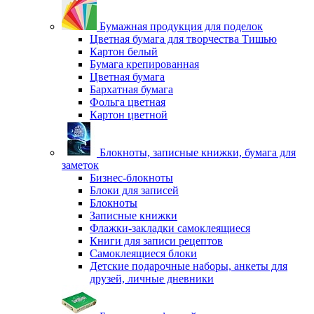
Бумажная продукция для поделок
Цветная бумага для творчества Тишью
Картон белый
Бумага крепированная
Цветная бумага
Бархатная бумага
Фольга цветная
Картон цветной
Блокноты, записные книжки, бумага для
заметок
Бизнес-блокноты
Блоки для записей
Блокноты
Записные книжки
Флажки-закладки самоклеящиеся
Книги для записи рецептов
Самоклеящиеся блоки
Детские подарочные наборы, анкеты для
друзей, личные дневники