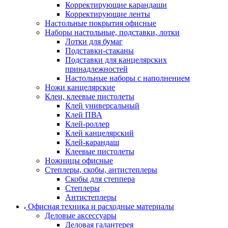
Корректирующие карандаши
Корректирующие ленты
Настольные покрытия офисные
Наборы настольные, подставки, лотки
Лотки для бумаг
Подставки-стаканы
Подставки для канцелярских
принадлежностей
Настольные наборы с наполнением
Ножи канцелярские
Клеи, клеевые пистолеты
Клей универсальный
Клей ПВА
Клей-роллер
Клей канцелярский
Клей-карандаш
Клеевые пистолеты
Ножницы офисные
Степлеры, скобы, антистеплеры
Скобы для степпера
Степлеры
Антистеплеры
Офисная техника и расходные материалы
Деловые аксессуары
Деловая галантерея