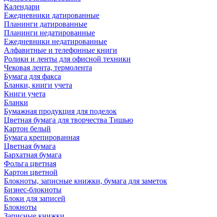
Календари
Ежедневники датированные
Планинги датированные
Планинги недатированные
Ежедневники недатированные
Алфавитные и телефонные книги
Ролики и ленты для офисной техники
Чековая лента, термолента
Бумага для факса
Бланки, книги учета
Книги учета
Бланки
Бумажная продукция для поделок
Цветная бумага для творчества Тишью
Картон белый
Бумага крепированная
Цветная бумага
Бархатная бумага
Фольга цветная
Картон цветной
Блокноты, записные книжки, бумага для заметок
Бизнес-блокноты
Блоки для записей
Блокноты
Записные книжки