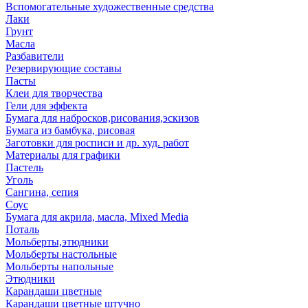
Вспомогательные художественные средства
Лаки
Грунт
Масла
Разбавители
Резервирующие составы
Пасты
Клеи для творчества
Гели для эффекта
Бумага для набросков,рисования,эскизов
Бумага из бамбука, рисовая
Заготовки для росписи и др. худ. работ
Материалы для графики
Пастель
Уголь
Сангина, сепия
Соус
Бумага для акрила, масла, Mixed Media
Поталь
Мольберты,этюдники
Мольберты настольные
Мольберты напольные
Этюдники
Карандаши цветные
Карандаши цветные штучно