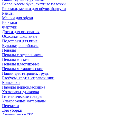
Веера, кассы букв, счетные палочки
Рюкзаки, мешки для обуви, фартуки
Ранцы
Мешки для обуви
Рюкзаки
Фартуки
Доски для рисования
Обложки школьные
Подставки для книг
Бутылки, ланчбоксы
Пеналы
Пеналы с отделениями
Пеналы мягкие
Пеналы пластиковые
Пеналы металлические
Папки для тетрадей, труда
Глобусы, карты, справочники
Кошельки
Наборы первоклассника
Хозтовары, упаковка
Гигиенические товары
Упаковочные материалы
Перчатки
Для уборки
Аксессуары к ПК