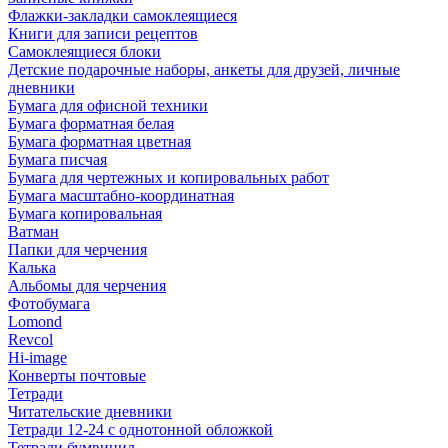
Флажки-закладки самоклеящиеся
Книги для записи рецептов
Самоклеящиеся блоки
Детские подарочные наборы, анкеты для друзей, личные
дневники
Бумага для офисной техники
Бумага форматная белая
Бумага форматная цветная
Бумага писчая
Бумага для чертежных и копировальных работ
Бумага масштабно-координатная
Бумага копировальная
Ватман
Папки для черчения
Калька
Альбомы для черчения
Фотобумага
Lomond
Revcol
Hi-image
Конверты почтовые
Тетради
Читательские дневники
Тетради 12-24 с однотонной обложкой
Тетради бумвинил