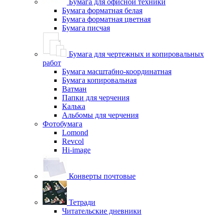
Бумага для офисной техники
Бумага форматная белая
Бумага форматная цветная
Бумага писчая
Бумага для чертежных и копировальных
работ
Бумага масштабно-координатная
Бумага копировальная
Ватман
Папки для черчения
Калька
Альбомы для черчения
Фотобумага
Lomond
Revcol
Hi-image
Конверты почтовые
Тетради
Читательские дневники