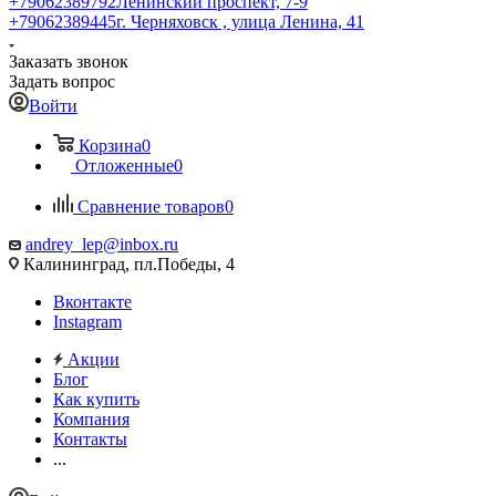
+79062389792
Ленинский проспект, 7-9
+79062389445
г. Черняховск , улица Ленина, 41
Заказать звонок
Задать вопрос
Войти
Корзина
0
Отложенные
0
Сравнение товаров
0
andrey_lep@inbox.ru
Калининград, пл.Победы, 4
Вконтакте
Instagram
Акции
Блог
Как купить
Компания
Контакты
...