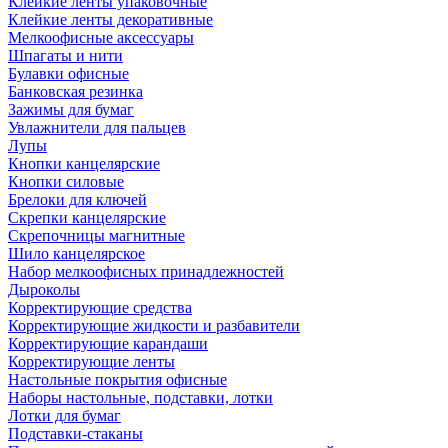
Клейкие ленты упаковочные
Клейкие ленты декоративные
Мелкоофисные аксессуары
Шпагаты и нити
Булавки офисные
Банковская резинка
Зажимы для бумаг
Увлажнители для пальцев
Лупы
Кнопки канцелярские
Кнопки силовые
Брелоки для ключей
Скрепки канцелярские
Скрепочницы магнитные
Шило канцелярское
Набор мелкоофисных принадлежностей
Дыроколы
Корректирующие средства
Корректирующие жидкости и разбавители
Корректирующие карандаши
Корректирующие ленты
Настольные покрытия офисные
Наборы настольные, подставки, лотки
Лотки для бумаг
Подставки-стаканы