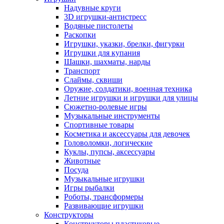
Надувные круги
3D игрушки-антистресс
Водяные пистолеты
Раскопки
Игрушки, указки, брелки, фигурки
Игрушки для купания
Шашки, шахматы, нарды
Транспорт
Слаймы, сквиши
Оружие, солдатики, военная техника
Летние игрушки и игрушки для улицы
Сюжетно-ролевые игры
Музыкальные инструменты
Спортивные товары
Косметика и аксессуары для девочек
Головоломки, логические
Куклы, пупсы, аксессуары
Животные
Посуда
Музыкальные игрушки
Игры рыбалки
Роботы, трансформеры
Развивающие игрушки
Конструкторы
Конструкторы пластиковые