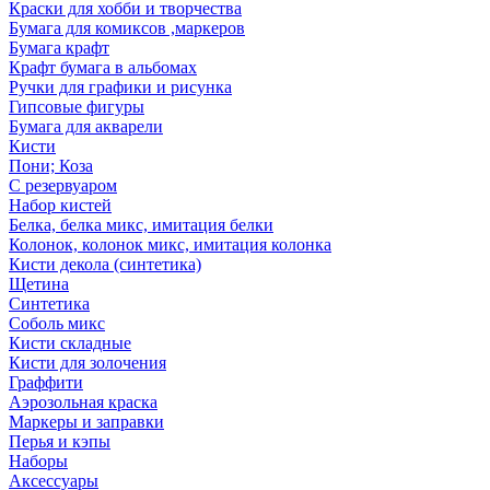
Краски для хобби и творчества
Бумага для комиксов ,маркеров
Бумага крафт
Крафт бумага в альбомах
Ручки для графики и рисунка
Гипсовые фигуры
Бумага для акварели
Кисти
Пони; Коза
С резервуаром
Набор кистей
Белка, белка микс, имитация белки
Колонок, колонок микс, имитация колонка
Кисти декола (синтетика)
Щетина
Синтетика
Соболь микс
Кисти складные
Кисти для золочения
Граффити
Аэрозольная краска
Маркеры и заправки
Перья и кэпы
Наборы
Аксессуары