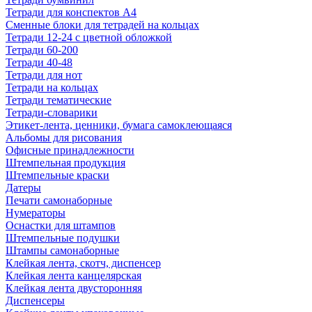
Тетради для конспектов А4
Сменные блоки для тетрадей на кольцах
Тетради 12-24 с цветной обложкой
Тетради 60-200
Тетради 40-48
Тетради для нот
Тетради на кольцах
Тетради тематические
Тетради-словарики
Этикет-лента, ценники, бумага самоклеющаяся
Альбомы для рисования
Офисные принадлежности
Штемпельная продукция
Штемпельные краски
Датеры
Печати самонаборные
Нумераторы
Оснастки для штампов
Штемпельные подушки
Штампы самонаборные
Клейкая лента, скотч, диспенсер
Клейкая лента канцелярская
Клейкая лента двусторонняя
Диспенсеры