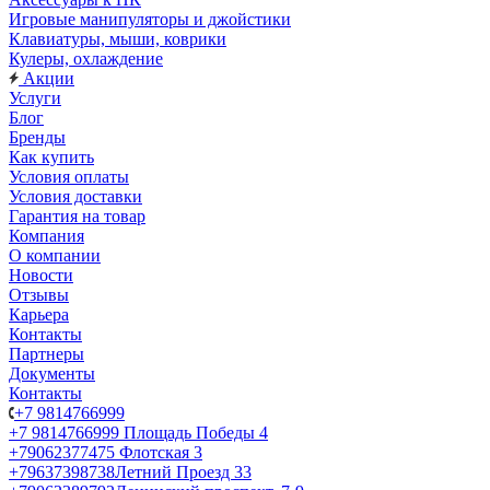
Игровые манипуляторы и джойстики
Клавиатуры, мыши, коврики
Кулеры, охлаждение
Акции
Услуги
Блог
Бренды
Как купить
Условия оплаты
Условия доставки
Гарантия на товар
Компания
О компании
Новости
Отзывы
Карьера
Контакты
Партнеры
Документы
Контакты
+7 9814766999
+7 9814766999
Площадь Победы 4
+79062377475
Флотская 3
+79637398738
Летний Проезд 33