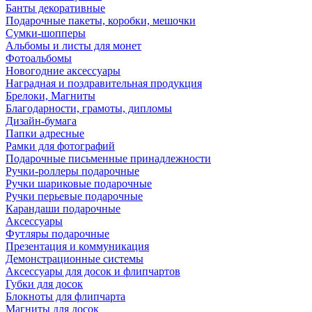
Банты декоративные
Подарочные пакеты, коробки, мешочки
Сумки-шопперы
Альбомы и листы для монет
Фотоальбомы
Новогодние аксессуары
Наградная и поздравительная продукция
Брелоки, Магниты
Благодарности, грамоты, дипломы
Дизайн-бумага
Папки адресные
Рамки для фотографий
Подарочные письменные принадлежности
Ручки-роллеры подарочные
Ручки шариковые подарочные
Ручки перьевые подарочные
Карандаши подарочные
Аксессуары
Футляры подарочные
Презентация и коммуникация
Демонстрационные системы
Аксессуары для досок и флипчартов
Губки для досок
Блокноты для флипчарта
Магниты для досок