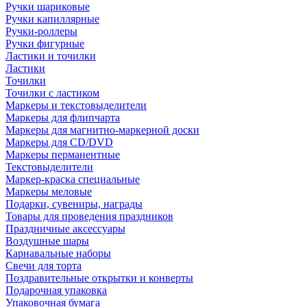
Ручки шариковые
Ручки капиллярные
Ручки-роллеры
Ручки фигурные
Ластики и точилки
Ластики
Точилки
Точилки с ластиком
Маркеры и текстовыделители
Маркеры для флипчарта
Маркеры для магнитно-маркерной доски
Маркеры для CD/DVD
Маркеры перманентные
Текстовыделители
Маркер-краска специальные
Маркеры меловые
Подарки, сувениры, награды
Товары для проведения праздников
Праздничные аксессуары
Воздушные шары
Карнавальные наборы
Свечи для торта
Поздравительные открытки и конверты
Подарочная упаковка
Упаковочная бумага