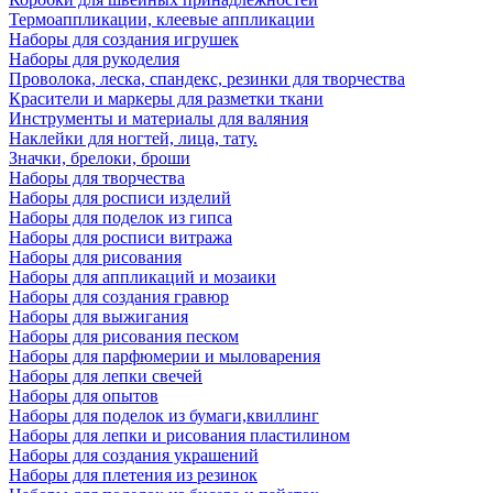
Термоаппликации, клеевые аппликации
Наборы для создания игрушек
Наборы для рукоделия
Проволока, леска, спандекс, резинки для творчества
Красители и маркеры для разметки ткани
Инструменты и материалы для валяния
Наклейки для ногтей, лица, тату.
Значки, брелоки, броши
Наборы для творчества
Наборы для росписи изделий
Наборы для поделок из гипса
Наборы для росписи витража
Наборы для рисования
Наборы для аппликаций и мозаики
Наборы для создания гравюр
Наборы для выжигания
Наборы для рисования песком
Наборы для парфюмерии и мыловарения
Наборы для лепки свечей
Наборы для опытов
Наборы для поделок из бумаги,квиллинг
Наборы для лепки и рисования пластилином
Наборы для создания украшений
Наборы для плетения из резинок