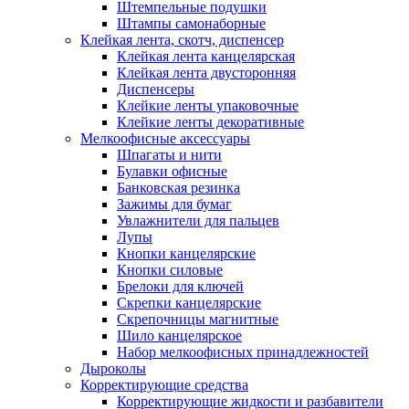
Штемпельные подушки
Штампы самонаборные
Клейкая лента, скотч, диспенсер
Клейкая лента канцелярская
Клейкая лента двусторонняя
Диспенсеры
Клейкие ленты упаковочные
Клейкие ленты декоративные
Мелкоофисные аксессуары
Шпагаты и нити
Булавки офисные
Банковская резинка
Зажимы для бумаг
Увлажнители для пальцев
Лупы
Кнопки канцелярские
Кнопки силовые
Брелоки для ключей
Скрепки канцелярские
Скрепочницы магнитные
Шило канцелярское
Набор мелкоофисных принадлежностей
Дыроколы
Корректирующие средства
Корректирующие жидкости и разбавители