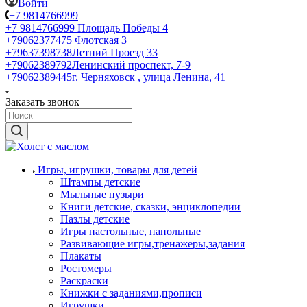
Войти
+7 9814766999
+7 9814766999
Площадь Победы 4
+79062377475
Флотская 3
+79637398738
Летний Проезд 33
+79062389792
Ленинский проспект, 7-9
+79062389445
г. Черняховск , улица Ленина, 41
Заказать звонок
Игры, игрушки, товары для детей
Штампы детские
Мыльные пузыри
Книги детские, сказки, энциклопедии
Пазлы детские
Игры настольные, напольные
Развивающие игры,тренажеры,задания
Плакаты
Ростомеры
Раскраски
Книжки с заданиями,прописи
Игрушки