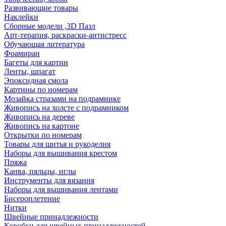
Развивающие товары
Наклейки
Сборные модели ,3D Пазл
Арт-терапия, раскраски-антистресс
Обучающая литература
Фоамиран
Багеты для картин
Ленты, шпагат
Эпоксидная смола
Картины по номерам
Мозайка стразами на подрамнике
Живопись на холсте с подрамником
Живопись на дереве
Живопись на картоне
Открытки по номерам
Товары для шитья и рукоделия
Наборы для вышивания крестом
Пряжа
Канва, пяльцы, иглы
Инструменты для вязания
Наборы для вышивания лентами
Бисероплетение
Нитки
Швейные принадлежности
Коробки для швейных принадлежностей