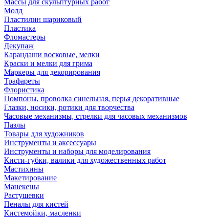
Массы для скульптурных работ
Молд
Пластилин шариковый
Пластика
Фломастеры
Декупаж
Карандаши восковые, мелки
Краски и мелки для грима
Маркеры для декорирования
Трафареты
Флористика
Помпоны, проволка синельная, перья декоративные
Глазки, носики, ротики для творчества
Часовые механизмы, стрелки для часовых механизмов
Пазлы
Товары для художников
Инструменты и аксессуары
Инструменты и наборы для моделирования
Кисти-губки, валики для художественных работ
Мастихины
Макетирование
Манекены
Растушевки
Пеналы для кистей
Кистемойки, масленки