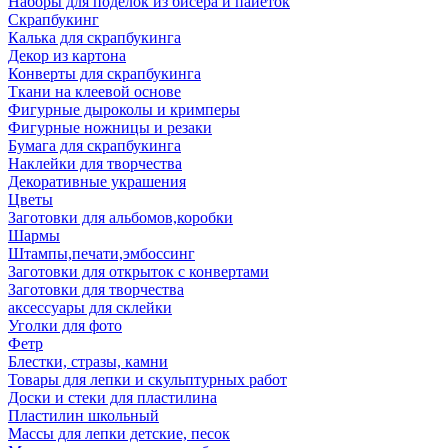
Наборы для поделок из бисера и пайеток
Скрапбукинг
Калька для скрапбукинга
Декор из картона
Конверты для скрапбукинга
Ткани на клеевой основе
Фигурные дыроколы и кримперы
Фигурные ножницы и резаки
Бумага для скрапбукинга
Наклейки для творчества
Декоративные украшения
Цветы
Заготовки для альбомов,коробки
Шармы
Штампы,печати,эмбоссинг
Заготовки для открыток с конвертами
Заготовки для творчества
аксессуары для склейки
Уголки для фото
Фетр
Блестки, стразы, камни
Товары для лепки и скульптурных работ
Доски и стеки для пластилина
Пластилин школьный
Массы для лепки детские, песок