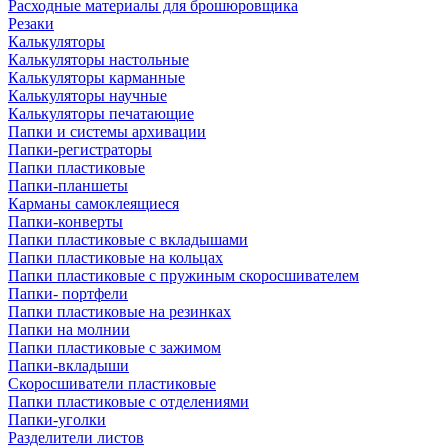
Расходные материалы для брошюровщика
Резаки
Калькуляторы
Калькуляторы настольные
Калькуляторы карманные
Калькуляторы научные
Калькуляторы печатающие
Папки и системы архивации
Папки-регистраторы
Папки пластиковые
Папки-планшеты
Карманы самоклеящиеся
Папки-конверты
Папки пластиковые с вкладышами
Папки пластиковые на кольцах
Папки пластиковые с пружиным скоросшивателем
Папки- портфели
Папки пластиковые на резинках
Папки на молнии
Папки пластиковые с зажимом
Папки-вкладыши
Скоросшиватели пластиковые
Папки пластиковые с отделениями
Папки-уголки
Разделители листов