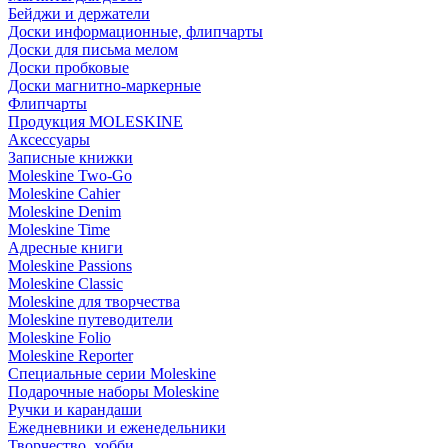
Бейджи и держатели
Доски информационные, флипчарты
Доски для письма мелом
Доски пробковые
Доски магнитно-маркерные
Флипчарты
Продукция MOLESKINE
Аксессуары
Записные книжки
Moleskine Two-Go
Moleskine Cahier
Moleskine Denim
Moleskine Time
Адресные книги
Moleskine Passions
Moleskine Classic
Moleskine для творчества
Moleskine путеводители
Moleskine Folio
Moleskine Reporter
Специальные серии Moleskine
Подарочные наборы Moleskine
Ручки и карандаши
Ежедневники и еженедельники
Творчество, хобби