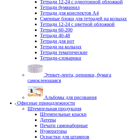
Тетради 12-24 с однотонной обложкой
Тетради бумвинил
Тетради для конспектов А4
Сменные блоки для тетрадей на кольцах
Тетради 12-24 с цветной обложкой
Тетради 60-200
Тетради 40-48
Тетради для нот
Тетради на кольцах
Тетради тематические
Тетради-словарики
Этикет-лента, ценники, бумага
самоклеющаяся
Альбомы для рисования
Офисные принадлежности
Штемпельная продукция
Штемпельные краски
Датеры
Печати самонаборные
Нумераторы
Оснастки для штампов