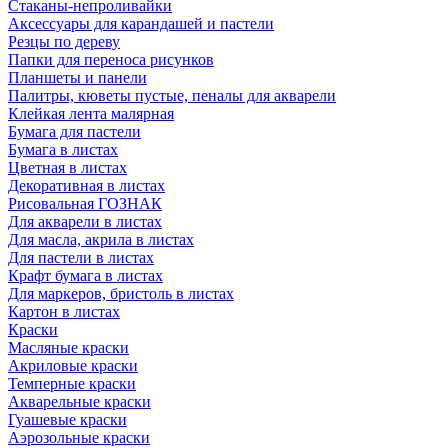
Стаканы-непроливайки
Аксессуары для карандашей и пастели
Резцы по дереву
Папки для переноса рисунков
Планшеты и панели
Палитры, кюветы пустые, пеналы для акварели
Клейкая лента малярная
Бумага для пастели
Бумага в листах
Цветная в листах
Декоративная в листах
Рисовальная ГОЗНАК
Для акварели в листах
Для масла, акрила в листах
Для пастели в листах
Крафт бумага в листах
Для маркеров, бристоль в листах
Картон в листах
Краски
Масляные краски
Акриловые краски
Темперные краски
Акварельные краски
Гуашевые краски
Аэрозольные краски