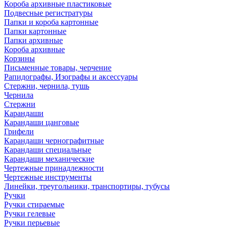
Короба архивные пластиковые
Подвесные регистратуры
Папки и короба картонные
Папки картонные
Папки архивные
Короба архивные
Корзины
Письменные товары, черчение
Рапидографы, Изографы и аксессуары
Стержни, чернила, тушь
Чернила
Стержни
Карандаши
Карандаши цанговые
Грифели
Карандаши чернографитные
Карандаши специальные
Карандаши механические
Чертежные принадлежности
Чертежные инструменты
Линейки, треугольники, транспортиры, тубусы
Ручки
Ручки стираемые
Ручки гелевые
Ручки перьевые