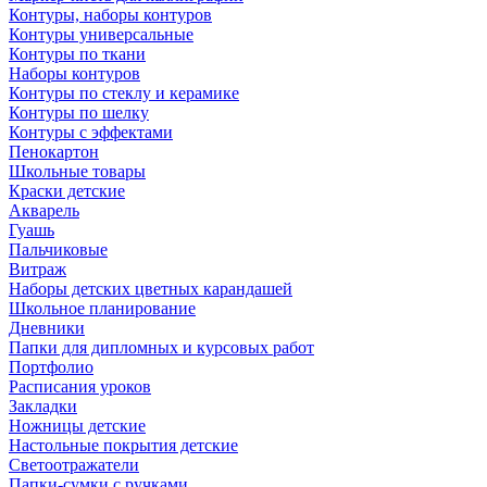
Контуры, наборы контуров
Контуры универсальные
Контуры по ткани
Наборы контуров
Контуры по стеклу и керамике
Контуры по шелку
Контуры с эффектами
Пенокартон
Школьные товары
Краски детские
Акварель
Гуашь
Пальчиковые
Витраж
Наборы детских цветных карандашей
Школьное планирование
Дневники
Папки для дипломных и курсовых работ
Портфолио
Расписания уроков
Закладки
Ножницы детские
Настольные покрытия детские
Светоотражатели
Папки-сумки с ручками