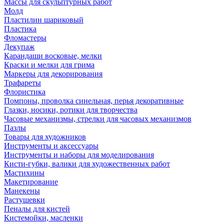
Массы для скульптурных работ
Молд
Пластилин шариковый
Пластика
Фломастеры
Декупаж
Карандаши восковые, мелки
Краски и мелки для грима
Маркеры для декорирования
Трафареты
Флористика
Помпоны, проволка синельная, перья декоративные
Глазки, носики, ротики для творчества
Часовые механизмы, стрелки для часовых механизмов
Пазлы
Товары для художников
Инструменты и аксессуары
Инструменты и наборы для моделирования
Кисти-губки, валики для художественных работ
Мастихины
Макетирование
Манекены
Растушевки
Пеналы для кистей
Кистемойки, масленки