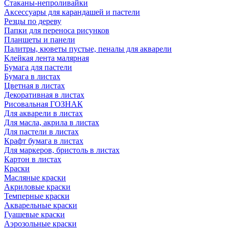
Стаканы-непроливайки
Аксессуары для карандашей и пастели
Резцы по дереву
Папки для переноса рисунков
Планшеты и панели
Палитры, кюветы пустые, пеналы для акварели
Клейкая лента малярная
Бумага для пастели
Бумага в листах
Цветная в листах
Декоративная в листах
Рисовальная ГОЗНАК
Для акварели в листах
Для масла, акрила в листах
Для пастели в листах
Крафт бумага в листах
Для маркеров, бристоль в листах
Картон в листах
Краски
Масляные краски
Акриловые краски
Темперные краски
Акварельные краски
Гуашевые краски
Аэрозольные краски