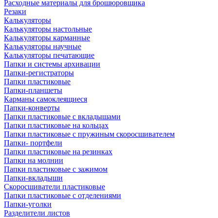
Расходные материалы для брошюровщика
Резаки
Калькуляторы
Калькуляторы настольные
Калькуляторы карманные
Калькуляторы научные
Калькуляторы печатающие
Папки и системы архивации
Папки-регистраторы
Папки пластиковые
Папки-планшеты
Карманы самоклеящиеся
Папки-конверты
Папки пластиковые с вкладышами
Папки пластиковые на кольцах
Папки пластиковые с пружиным скоросшивателем
Папки- портфели
Папки пластиковые на резинках
Папки на молнии
Папки пластиковые с зажимом
Папки-вкладыши
Скоросшиватели пластиковые
Папки пластиковые с отделениями
Папки-уголки
Разделители листов