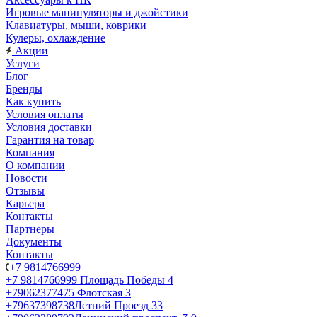
Игровые манипуляторы и джойстики
Клавиатуры, мыши, коврики
Кулеры, охлаждение
Акции
Услуги
Блог
Бренды
Как купить
Условия оплаты
Условия доставки
Гарантия на товар
Компания
О компании
Новости
Отзывы
Карьера
Контакты
Партнеры
Документы
Контакты
+7 9814766999
+7 9814766999
Площадь Победы 4
+79062377475
Флотская 3
+79637398738
Летний Проезд 33