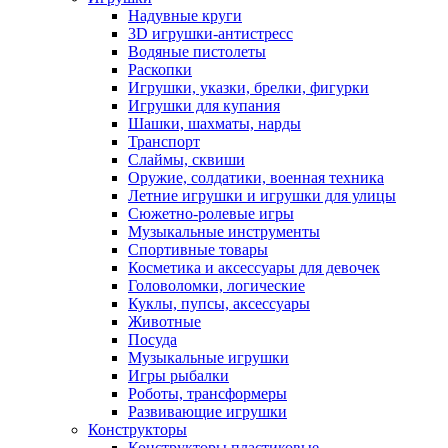
Надувные круги
3D игрушки-антистресс
Водяные пистолеты
Раскопки
Игрушки, указки, брелки, фигурки
Игрушки для купания
Шашки, шахматы, нарды
Транспорт
Слаймы, сквиши
Оружие, солдатики, военная техника
Летние игрушки и игрушки для улицы
Сюжетно-ролевые игры
Музыкальные инструменты
Спортивные товары
Косметика и аксессуары для девочек
Головоломки, логические
Куклы, пупсы, аксессуары
Животные
Посуда
Музыкальные игрушки
Игры рыбалки
Роботы, трансформеры
Развивающие игрушки
Конструкторы
Конструкторы пластиковые