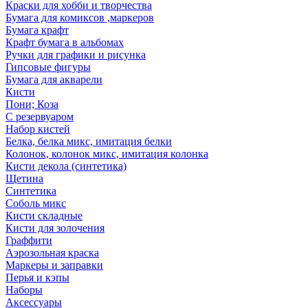
Краски для хобби и творчества
Бумага для комиксов ,маркеров
Бумага крафт
Крафт бумага в альбомах
Ручки для графики и рисунка
Гипсовые фигуры
Бумага для акварели
Кисти
Пони; Коза
С резервуаром
Набор кистей
Белка, белка микс, имитация белки
Колонок, колонок микс, имитация колонка
Кисти декола (синтетика)
Щетина
Синтетика
Соболь микс
Кисти складные
Кисти для золочения
Граффити
Аэрозольная краска
Маркеры и заправки
Перья и кэпы
Наборы
Аксессуары