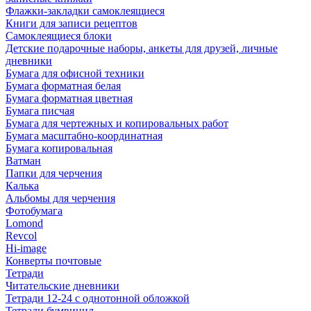
Флажки-закладки самоклеящиеся
Книги для записи рецептов
Самоклеящиеся блоки
Детские подарочные наборы, анкеты для друзей, личные
дневники
Бумага для офисной техники
Бумага форматная белая
Бумага форматная цветная
Бумага писчая
Бумага для чертежных и копировальных работ
Бумага масштабно-координатная
Бумага копировальная
Ватман
Папки для черчения
Калька
Альбомы для черчения
Фотобумага
Lomond
Revcol
Hi-image
Конверты почтовые
Тетради
Читательские дневники
Тетради 12-24 с однотонной обложкой
Тетради бумвинил