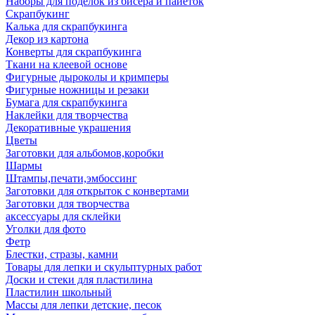
Наборы для поделок из бисера и пайеток
Скрапбукинг
Калька для скрапбукинга
Декор из картона
Конверты для скрапбукинга
Ткани на клеевой основе
Фигурные дыроколы и кримперы
Фигурные ножницы и резаки
Бумага для скрапбукинга
Наклейки для творчества
Декоративные украшения
Цветы
Заготовки для альбомов,коробки
Шармы
Штампы,печати,эмбоссинг
Заготовки для открыток с конвертами
Заготовки для творчества
аксессуары для склейки
Уголки для фото
Фетр
Блестки, стразы, камни
Товары для лепки и скульптурных работ
Доски и стеки для пластилина
Пластилин школьный
Массы для лепки детские, песок