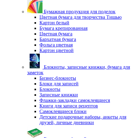
Бумажная продукция для поделок
Цветная бумага для творчества Тишью
Картон белый
Бумага крепированная
Цветная бумага
Бархатная бумага
Фольга цветная
Картон цветной
Блокноты, записные книжки, бумага для
заметок
Бизнес-блокноты
Блоки для записей
Блокноты
Записные книжки
Флажки-закладки самоклеящиеся
Книги для записи рецептов
Самоклеящиеся блоки
Детские подарочные наборы, анкеты для
друзей, личные дневники