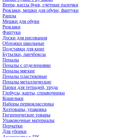
Веера, кассы букв, счетные палочки
Рюкзаки, мешки для обуви, фартуки
Ранцы
Мешки для обуви
Рюкзаки
Фартуки
Доски для рисования
Обложки школьные
Подставки для книг
Бутылки, ланчбоксы
Пеналы
Пеналы с отделениями
Пеналы мягкие
Пеналы пластиковые
Пеналы металлические
Папки для тетрадей, труда
Глобусы, карты, справочники
Кошельки
Наборы первоклассника
Хозтовары, упаковка
Гигиенические товары
Упаковочные материалы
Перчатки
Для уборки
Аксессуары к ПК