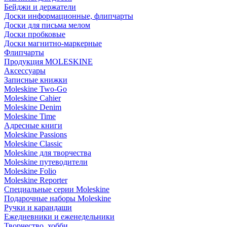
Бейджи и держатели
Доски информационные, флипчарты
Доски для письма мелом
Доски пробковые
Доски магнитно-маркерные
Флипчарты
Продукция MOLESKINE
Аксессуары
Записные книжки
Moleskine Two-Go
Moleskine Cahier
Moleskine Denim
Moleskine Time
Адресные книги
Moleskine Passions
Moleskine Classic
Moleskine для творчества
Moleskine путеводители
Moleskine Folio
Moleskine Reporter
Специальные серии Moleskine
Подарочные наборы Moleskine
Ручки и карандаши
Ежедневники и еженедельники
Творчество, хобби