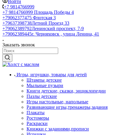
Войти
+7 9814766999
+7 9814766999
Площадь Победы 4
+79062377475
Флотская 3
+79637398738
Летний Проезд 33
+79062389792
Ленинский проспект, 7-9
+79062389445
г. Черняховск , улица Ленина, 41
Заказать звонок
Игры, игрушки, товары для детей
Штампы детские
Мыльные пузыри
Книги детские, сказки, энциклопедии
Пазлы детские
Игры настольные, напольные
Развивающие игры,тренажеры,задания
Плакаты
Ростомеры
Раскраски
Книжки с заданиями,прописи
Игрушки