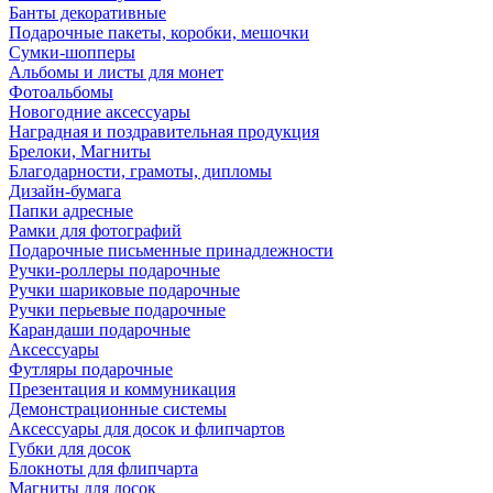
Банты декоративные
Подарочные пакеты, коробки, мешочки
Сумки-шопперы
Альбомы и листы для монет
Фотоальбомы
Новогодние аксессуары
Наградная и поздравительная продукция
Брелоки, Магниты
Благодарности, грамоты, дипломы
Дизайн-бумага
Папки адресные
Рамки для фотографий
Подарочные письменные принадлежности
Ручки-роллеры подарочные
Ручки шариковые подарочные
Ручки перьевые подарочные
Карандаши подарочные
Аксессуары
Футляры подарочные
Презентация и коммуникация
Демонстрационные системы
Аксессуары для досок и флипчартов
Губки для досок
Блокноты для флипчарта
Магниты для досок