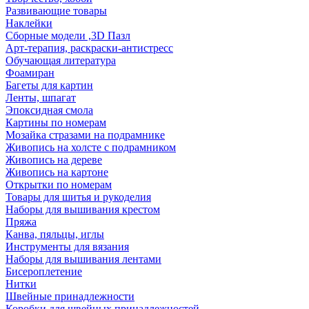
Развивающие товары
Наклейки
Сборные модели ,3D Пазл
Арт-терапия, раскраски-антистресс
Обучающая литература
Фоамиран
Багеты для картин
Ленты, шпагат
Эпоксидная смола
Картины по номерам
Мозайка стразами на подрамнике
Живопись на холсте с подрамником
Живопись на дереве
Живопись на картоне
Открытки по номерам
Товары для шитья и рукоделия
Наборы для вышивания крестом
Пряжа
Канва, пяльцы, иглы
Инструменты для вязания
Наборы для вышивания лентами
Бисероплетение
Нитки
Швейные принадлежности
Коробки для швейных принадлежностей