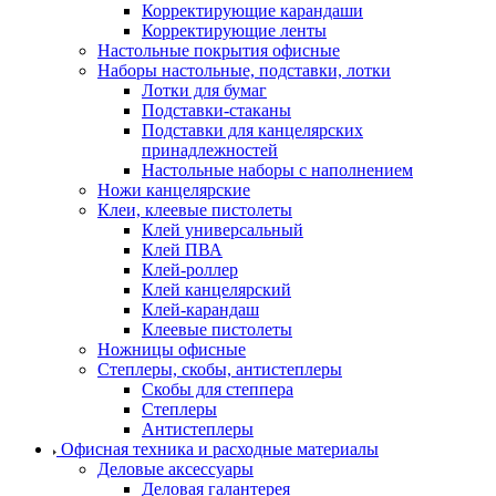
Корректирующие карандаши
Корректирующие ленты
Настольные покрытия офисные
Наборы настольные, подставки, лотки
Лотки для бумаг
Подставки-стаканы
Подставки для канцелярских
принадлежностей
Настольные наборы с наполнением
Ножи канцелярские
Клеи, клеевые пистолеты
Клей универсальный
Клей ПВА
Клей-роллер
Клей канцелярский
Клей-карандаш
Клеевые пистолеты
Ножницы офисные
Степлеры, скобы, антистеплеры
Скобы для степпера
Степлеры
Антистеплеры
Офисная техника и расходные материалы
Деловые аксессуары
Деловая галантерея