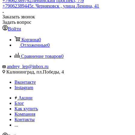
+79062389792
Ленинский проспект, 7-9
+79062389445
г. Черняховск , улица Ленина, 41
Заказать звонок
Задать вопрос
Войти
Корзина
0
Отложенные
0
Сравнение товаров
0
andrey_lep@inbox.ru
Калининград, пл.Победы, 4
Вконтакте
Instagram
Акции
Блог
Как купить
Компания
Контакты
...