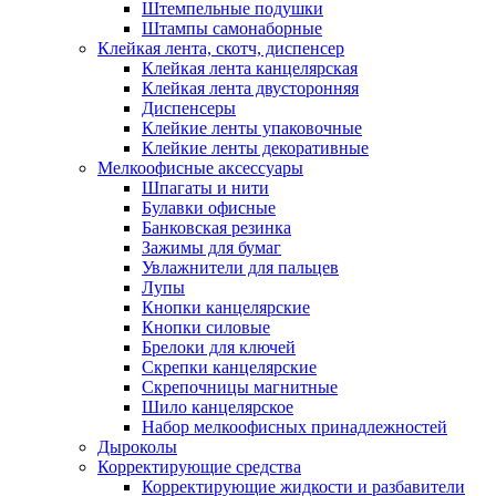
Штемпельные подушки
Штампы самонаборные
Клейкая лента, скотч, диспенсер
Клейкая лента канцелярская
Клейкая лента двусторонняя
Диспенсеры
Клейкие ленты упаковочные
Клейкие ленты декоративные
Мелкоофисные аксессуары
Шпагаты и нити
Булавки офисные
Банковская резинка
Зажимы для бумаг
Увлажнители для пальцев
Лупы
Кнопки канцелярские
Кнопки силовые
Брелоки для ключей
Скрепки канцелярские
Скрепочницы магнитные
Шило канцелярское
Набор мелкоофисных принадлежностей
Дыроколы
Корректирующие средства
Корректирующие жидкости и разбавители