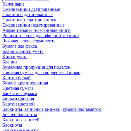
Календари
Ежедневники датированные
Планинги датированные
Планинги недатированные
Ежедневники недатированные
Алфавитные и телефонные книги
Ролики и ленты для офисной техники
Чековая лента, термолента
Бумага для факса
Бланки, книги учета
Книги учета
Бланки
Бумажная продукция для поделок
Цветная бумага для творчества Тишью
Картон белый
Бумага крепированная
Цветная бумага
Бархатная бумага
Фольга цветная
Картон цветной
Блокноты, записные книжки, бумага для заметок
Бизнес-блокноты
Блоки для записей
Блокноты
Записные книжки