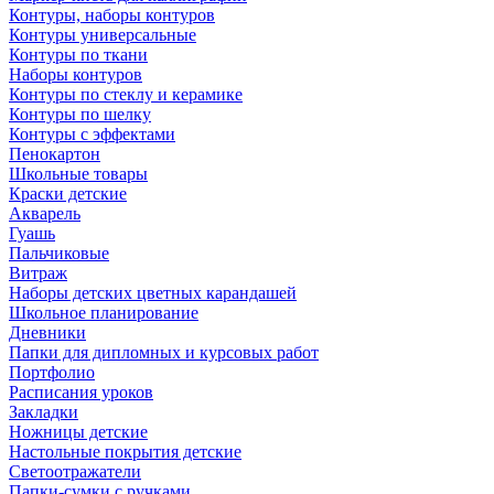
Контуры, наборы контуров
Контуры универсальные
Контуры по ткани
Наборы контуров
Контуры по стеклу и керамике
Контуры по шелку
Контуры с эффектами
Пенокартон
Школьные товары
Краски детские
Акварель
Гуашь
Пальчиковые
Витраж
Наборы детских цветных карандашей
Школьное планирование
Дневники
Папки для дипломных и курсовых работ
Портфолио
Расписания уроков
Закладки
Ножницы детские
Настольные покрытия детские
Светоотражатели
Папки-сумки с ручками