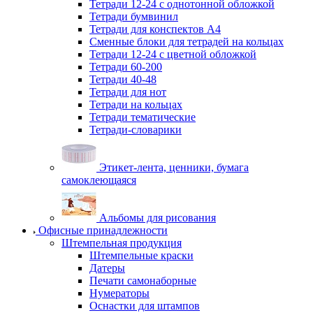
Тетради 12-24 с однотонной обложкой
Тетради бумвинил
Тетради для конспектов А4
Сменные блоки для тетрадей на кольцах
Тетради 12-24 с цветной обложкой
Тетради 60-200
Тетради 40-48
Тетради для нот
Тетради на кольцах
Тетради тематические
Тетради-словарики
Этикет-лента, ценники, бумага
самоклеющаяся
Альбомы для рисования
Офисные принадлежности
Штемпельная продукция
Штемпельные краски
Датеры
Печати самонаборные
Нумераторы
Оснастки для штампов