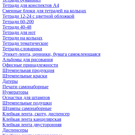
Тетради для конспектов А4
Сменные блоки для тетрадей на кольцах
Тетради 12-24 с цветной обложкой
Тетради 60-200
Тетради 40-48
Тетради для нот
Тетради на кольцах
Тетради тематические
Тетради-словарики
Этикет-лента, ценники, бумага самоклеющаяся
Альбомы для рисования
Офисные принадлежности
Штемпельная продукция
Штемпельные краски
Датеры
Печати самонаборные
Нумераторы
Оснастки для штампов
Штемпельные подушки
Штампы самонаборные
Клейкая лента, скотч, диспенсер
Клейкая лента канцелярская
Клейкая лента двусторонняя
Диспенсеры