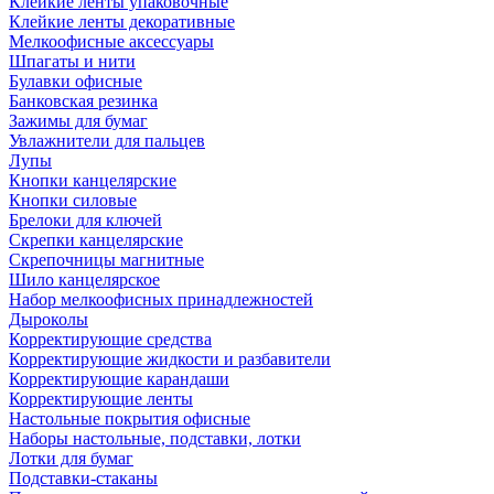
Клейкие ленты упаковочные
Клейкие ленты декоративные
Мелкоофисные аксессуары
Шпагаты и нити
Булавки офисные
Банковская резинка
Зажимы для бумаг
Увлажнители для пальцев
Лупы
Кнопки канцелярские
Кнопки силовые
Брелоки для ключей
Скрепки канцелярские
Скрепочницы магнитные
Шило канцелярское
Набор мелкоофисных принадлежностей
Дыроколы
Корректирующие средства
Корректирующие жидкости и разбавители
Корректирующие карандаши
Корректирующие ленты
Настольные покрытия офисные
Наборы настольные, подставки, лотки
Лотки для бумаг
Подставки-стаканы