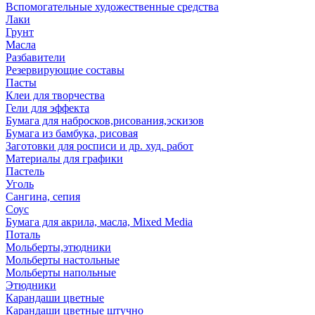
Вспомогательные художественные средства
Лаки
Грунт
Масла
Разбавители
Резервирующие составы
Пасты
Клеи для творчества
Гели для эффекта
Бумага для набросков,рисования,эскизов
Бумага из бамбука, рисовая
Заготовки для росписи и др. худ. работ
Материалы для графики
Пастель
Уголь
Сангина, сепия
Соус
Бумага для акрила, масла, Mixed Media
Поталь
Мольберты,этюдники
Мольберты настольные
Мольберты напольные
Этюдники
Карандаши цветные
Карандаши цветные штучно