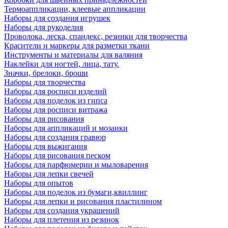
Термоаппликации, клеевые аппликации
Наборы для создания игрушек
Наборы для рукоделия
Проволока, леска, спандекс, резинки для творчества
Красители и маркеры для разметки ткани
Инструменты и материалы для валяния
Наклейки для ногтей, лица, тату.
Значки, брелоки, броши
Наборы для творчества
Наборы для росписи изделий
Наборы для поделок из гипса
Наборы для росписи витража
Наборы для рисования
Наборы для аппликаций и мозаики
Наборы для создания гравюр
Наборы для выжигания
Наборы для рисования песком
Наборы для парфюмерии и мыловарения
Наборы для лепки свечей
Наборы для опытов
Наборы для поделок из бумаги,квиллинг
Наборы для лепки и рисования пластилином
Наборы для создания украшений
Наборы для плетения из резинок