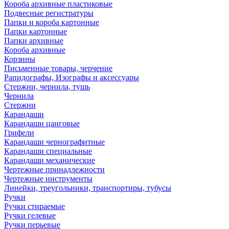
Короба архивные пластиковые
Подвесные регистратуры
Папки и короба картонные
Папки картонные
Папки архивные
Короба архивные
Корзины
Письменные товары, черчение
Рапидографы, Изографы и аксессуары
Стержни, чернила, тушь
Чернила
Стержни
Карандаши
Карандаши цанговые
Грифели
Карандаши чернографитные
Карандаши специальные
Карандаши механические
Чертежные принадлежности
Чертежные инструменты
Линейки, треугольники, транспортиры, тубусы
Ручки
Ручки стираемые
Ручки гелевые
Ручки перьевые