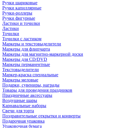
Ручки шариковые
Ручки капиллярные
Ручки-роллеры
Ручки фигурные
Ластики и точилки
Ластики
Точилки
Точилки с ластиком
Маркеры и текстовыделители
Маркеры для флипчарта
Маркеры для магнитно-маркерной доски
Маркеры для CD/DVD
Маркеры перманентные
Текстовыделители
Маркер-краска специальные
Маркеры меловые
Подарки, сувениры, награды
Товары для проведения праздников
Праздничные аксессуары
Воздушные шары
Карнавальные наборы
Свечи для торта
Поздравительные открытки и конверты
Подарочная упаковка
Упаковочная бумага