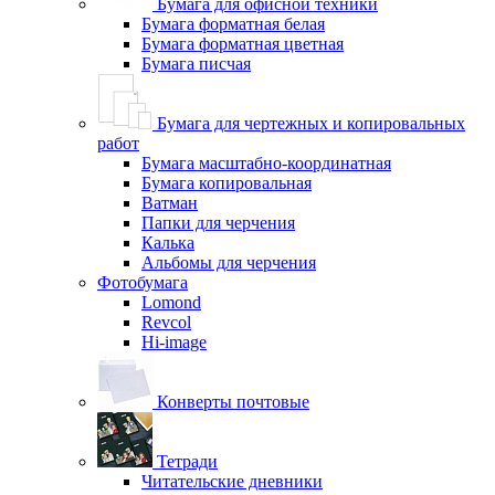
Бумага для офисной техники
Бумага форматная белая
Бумага форматная цветная
Бумага писчая
Бумага для чертежных и копировальных
работ
Бумага масштабно-координатная
Бумага копировальная
Ватман
Папки для черчения
Калька
Альбомы для черчения
Фотобумага
Lomond
Revcol
Hi-image
Конверты почтовые
Тетради
Читательские дневники