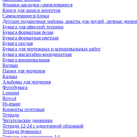
Флажки-закладки самоклеящиеся
Книги для записи рецептов
Самоклеящиеся блоки
Детские подарочные наборы, анкеты для друзей, личные днев
Бумага для офисной техники
Бумага форматная белая
Бумага форматная цветная
Бумага писчая
Бумага для чертежных и копировальных работ
Бумага масштабно-координатная
Бумага копировальная
Ватман
Папки для черчения
Калька
Альбомы для черчения
Фотобумага
Lomond
Revcol
Hi-image
Конверты почтовые
Тетради
Читательские дневники
Тетради 12-24 с однотонной обложкой
Тетради бумвинил
Тетради для конспектов А4