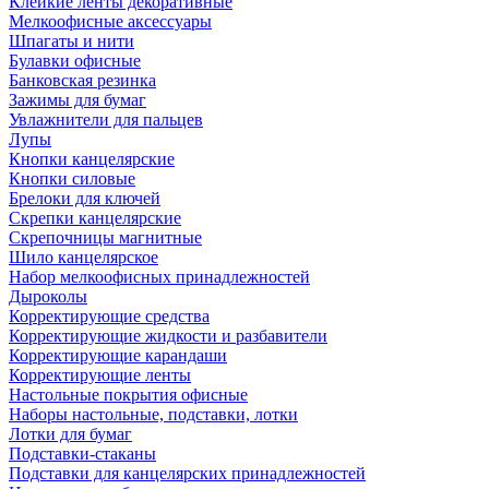
Клейкие ленты декоративные
Мелкоофисные аксессуары
Шпагаты и нити
Булавки офисные
Банковская резинка
Зажимы для бумаг
Увлажнители для пальцев
Лупы
Кнопки канцелярские
Кнопки силовые
Брелоки для ключей
Скрепки канцелярские
Скрепочницы магнитные
Шило канцелярское
Набор мелкоофисных принадлежностей
Дыроколы
Корректирующие средства
Корректирующие жидкости и разбавители
Корректирующие карандаши
Корректирующие ленты
Настольные покрытия офисные
Наборы настольные, подставки, лотки
Лотки для бумаг
Подставки-стаканы
Подставки для канцелярских принадлежностей