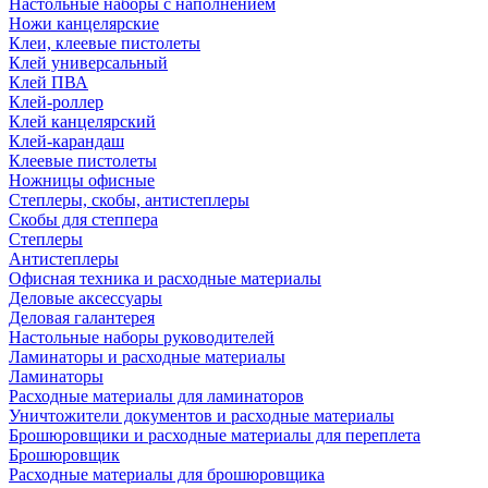
Настольные наборы с наполнением
Ножи канцелярские
Клеи, клеевые пистолеты
Клей универсальный
Клей ПВА
Клей-роллер
Клей канцелярский
Клей-карандаш
Клеевые пистолеты
Ножницы офисные
Степлеры, скобы, антистеплеры
Скобы для степпера
Степлеры
Антистеплеры
Офисная техника и расходные материалы
Деловые аксессуары
Деловая галантерея
Настольные наборы руководителей
Ламинаторы и расходные материалы
Ламинаторы
Расходные материалы для ламинаторов
Уничтожители документов и расходные материалы
Брошюровщики и расходные материалы для переплета
Брошюровщик
Расходные материалы для брошюровщика