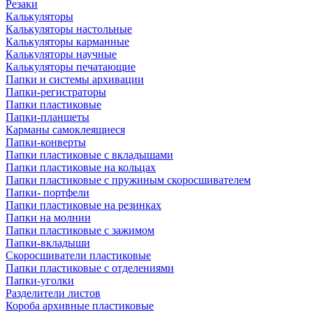
Резаки
Калькуляторы
Калькуляторы настольные
Калькуляторы карманные
Калькуляторы научные
Калькуляторы печатающие
Папки и системы архивации
Папки-регистраторы
Папки пластиковые
Папки-планшеты
Карманы самоклеящиеся
Папки-конверты
Папки пластиковые с вкладышами
Папки пластиковые на кольцах
Папки пластиковые с пружиным скоросшивателем
Папки- портфели
Папки пластиковые на резинках
Папки на молнии
Папки пластиковые с зажимом
Папки-вкладыши
Скоросшиватели пластиковые
Папки пластиковые с отделениями
Папки-уголки
Разделители листов
Короба архивные пластиковые