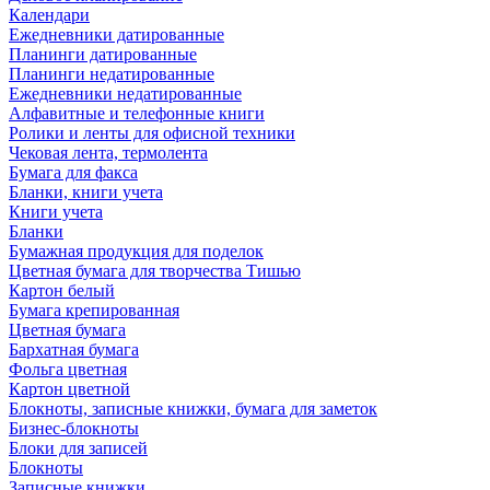
Календари
Ежедневники датированные
Планинги датированные
Планинги недатированные
Ежедневники недатированные
Алфавитные и телефонные книги
Ролики и ленты для офисной техники
Чековая лента, термолента
Бумага для факса
Бланки, книги учета
Книги учета
Бланки
Бумажная продукция для поделок
Цветная бумага для творчества Тишью
Картон белый
Бумага крепированная
Цветная бумага
Бархатная бумага
Фольга цветная
Картон цветной
Блокноты, записные книжки, бумага для заметок
Бизнес-блокноты
Блоки для записей
Блокноты
Записные книжки