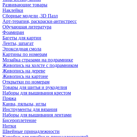
Развивающие товары
Наклейки
Сборные модели ,3D Пазл
Арт-терапия, раскраски-антистресс
Обучающая литература
Фоамиран
Багеты для картин
Ленты, шпагат
Эпоксидная смола
Картины по номерам
Мозайка стразами на подрамнике
Живопись на холсте с подрамником
Живопись на дереве
Живопись на картоне
Открытки по номерам
Товары для шитья и рукоделия
Наборы для вышивания крестом
Пряжа
Канва, пяльцы, иглы
Инструменты для вязания
Наборы для вышивания лентами
Бисероплетение
Нитки
Швейные принадлежности
Коробки для швейных принадлежностей