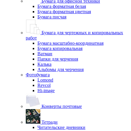
Бумага для офисной техники
Бумага форматная белая
Бумага форматная цветная
Бумага писчая
Бумага для чертежных и копировальных
работ
Бумага масштабно-координатная
Бумага копировальная
Ватман
Папки для черчения
Калька
Альбомы для черчения
Фотобумага
Lomond
Revcol
Hi-image
Конверты почтовые
Тетради
Читательские дневники