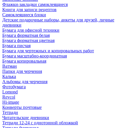
Флажки-закладки самоклеящиеся
Книги для записи рецептов
Самоклеящиеся блоки
Детские подарочные наборы, анкеты для друзей, личные
дневники
Бумага для офисной техники
Бумага форматная белая
Бумага форматная цветная
Бумага писчая
Бумага для чертежных и копировальных работ
Бумага масштабно-координатная
Бумага копировальная
Ватман
Папки для черчения
Калька
Альбомы для черчения
Фотобумага
Lomond
Revcol
Hi-image
Конверты почтовые
Тетради
Читательские дневники
Тетради 12-24 с однотонной обложкой
Тетради бумвинил