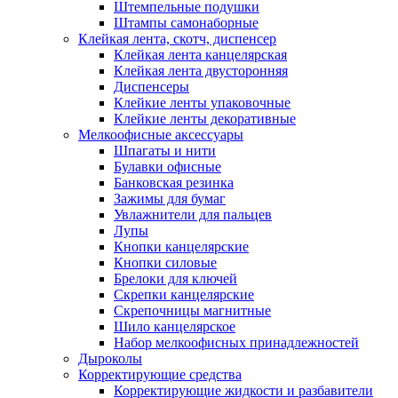
Штемпельные подушки
Штампы самонаборные
Клейкая лента, скотч, диспенсер
Клейкая лента канцелярская
Клейкая лента двусторонняя
Диспенсеры
Клейкие ленты упаковочные
Клейкие ленты декоративные
Мелкоофисные аксессуары
Шпагаты и нити
Булавки офисные
Банковская резинка
Зажимы для бумаг
Увлажнители для пальцев
Лупы
Кнопки канцелярские
Кнопки силовые
Брелоки для ключей
Скрепки канцелярские
Скрепочницы магнитные
Шило канцелярское
Набор мелкоофисных принадлежностей
Дыроколы
Корректирующие средства
Корректирующие жидкости и разбавители