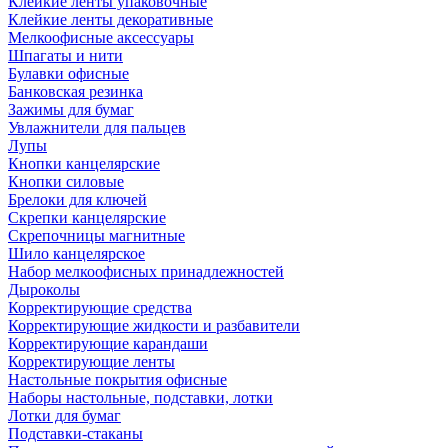
Клейкие ленты упаковочные
Клейкие ленты декоративные
Мелкоофисные аксессуары
Шпагаты и нити
Булавки офисные
Банковская резинка
Зажимы для бумаг
Увлажнители для пальцев
Лупы
Кнопки канцелярские
Кнопки силовые
Брелоки для ключей
Скрепки канцелярские
Скрепочницы магнитные
Шило канцелярское
Набор мелкоофисных принадлежностей
Дыроколы
Корректирующие средства
Корректирующие жидкости и разбавители
Корректирующие карандаши
Корректирующие ленты
Настольные покрытия офисные
Наборы настольные, подставки, лотки
Лотки для бумаг
Подставки-стаканы