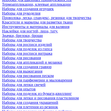
Термоаппликации, клеевые аппликации
Наборы для создания игрушек
Наборы для рукоделия
Проволока, леска, спандекс, резинки для творчества
Красители и маркеры для разметки ткани
Инструменты и материалы для валяния
Наклейки для ногтей, лица, тату.
Значки, брелоки, броши
Наборы для творчества
Наборы для росписи изделий
Наборы для поделок из гипса
Наборы для росписи витража
Наборы для рисования
Наборы для аппликаций и мозаики
Наборы для создания гравюр
Наборы для выжигания
Наборы для рисования песком
Наборы для парфюмерии и мыловарения
Наборы для лепки свечей
Наборы для опытов
Наборы для поделок из бумаги,квиллинг
Наборы для лепки и рисования пластилином
Наборы для создания украшений
Наборы для плетения из резинок