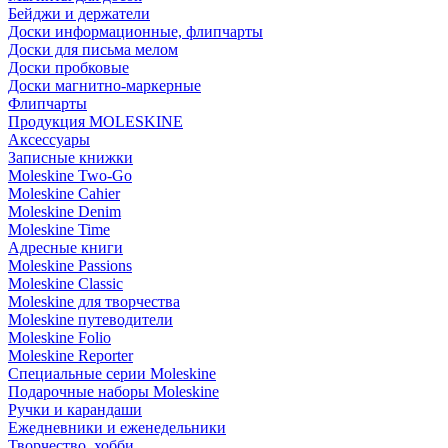
Бейджи и держатели
Доски информационные, флипчарты
Доски для письма мелом
Доски пробковые
Доски магнитно-маркерные
Флипчарты
Продукция MOLESKINE
Аксессуары
Записные книжки
Moleskine Two-Go
Moleskine Cahier
Moleskine Denim
Moleskine Time
Адресные книги
Moleskine Passions
Moleskine Classic
Moleskine для творчества
Moleskine путеводители
Moleskine Folio
Moleskine Reporter
Специальные серии Moleskine
Подарочные наборы Moleskine
Ручки и карандаши
Ежедневники и еженедельники
Творчество, хобби