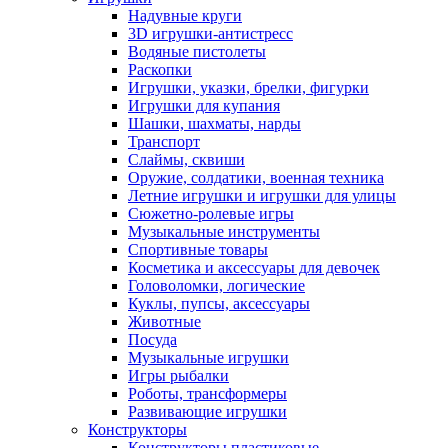
Надувные круги
3D игрушки-антистресс
Водяные пистолеты
Раскопки
Игрушки, указки, брелки, фигурки
Игрушки для купания
Шашки, шахматы, нарды
Транспорт
Слаймы, сквиши
Оружие, солдатики, военная техника
Летние игрушки и игрушки для улицы
Сюжетно-ролевые игры
Музыкальные инструменты
Спортивные товары
Косметика и аксессуары для девочек
Головоломки, логические
Куклы, пупсы, аксессуары
Животные
Посуда
Музыкальные игрушки
Игры рыбалки
Роботы, трансформеры
Развивающие игрушки
Конструкторы
Конструкторы пластиковые