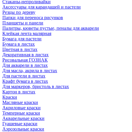
Стаканы-непроливайки
Аксессуары для карандашей и пастели
Резцы по дереву
Папки для переноса рисунков
Планшеты и панели
Палитры, кюветы пустые, пеналы для акварели
Клейкая лента малярная
Бумага для пастели
Бумага в листах
Цветная в листах
Декоративная в листах
Рисовальная ГОЗНАК
Для акварели в листах
Для масла, акрила в листах
Для пастели в листах
Крафт бумага в листах
Для маркеров, бристоль в листах
Картон в листах
Краски
Масляные краски
Акриловые краски
Темперные краски
Акварельные краски
Гуашевые краски
Аэрозольные краски