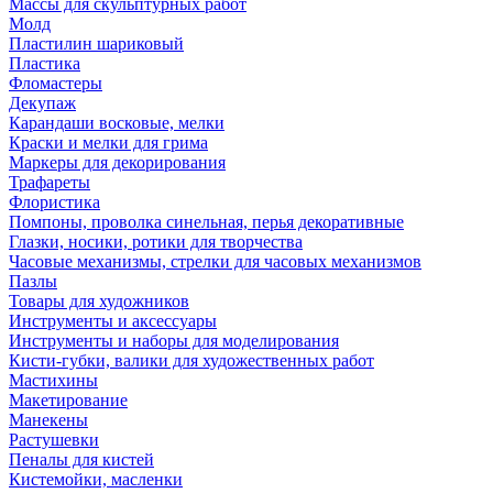
Массы для скульптурных работ
Молд
Пластилин шариковый
Пластика
Фломастеры
Декупаж
Карандаши восковые, мелки
Краски и мелки для грима
Маркеры для декорирования
Трафареты
Флористика
Помпоны, проволка синельная, перья декоративные
Глазки, носики, ротики для творчества
Часовые механизмы, стрелки для часовых механизмов
Пазлы
Товары для художников
Инструменты и аксессуары
Инструменты и наборы для моделирования
Кисти-губки, валики для художественных работ
Мастихины
Макетирование
Манекены
Растушевки
Пеналы для кистей
Кистемойки, масленки