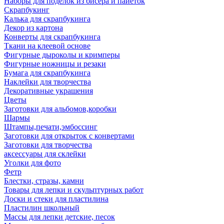
Наборы для поделок из бисера и пайеток
Скрапбукинг
Калька для скрапбукинга
Декор из картона
Конверты для скрапбукинга
Ткани на клеевой основе
Фигурные дыроколы и кримперы
Фигурные ножницы и резаки
Бумага для скрапбукинга
Наклейки для творчества
Декоративные украшения
Цветы
Заготовки для альбомов,коробки
Шармы
Штампы,печати,эмбоссинг
Заготовки для открыток с конвертами
Заготовки для творчества
аксессуары для склейки
Уголки для фото
Фетр
Блестки, стразы, камни
Товары для лепки и скульптурных работ
Доски и стеки для пластилина
Пластилин школьный
Массы для лепки детские, песок