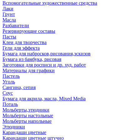
Вспомогательные художественные средства
Лаки
Грунт
Масла
Разбавители
Резервирующие составы
Пасты
Клеи для творчества
Гели для эффекта
Бумага для набросков,рисования,эскизов
Бумага из бамбука, рисовая
Заготовки для росписи и др. худ. работ
Материалы для графики
Пастель
Уголь
Сангина, сепия
Соус
Бумага для акрила, масла, Mixed Media
Поталь
Мольберты,этюдники
Мольберты настольные
Мольберты напольные
Этюдники
Карандаши цветные
Карандаши цветные штучно