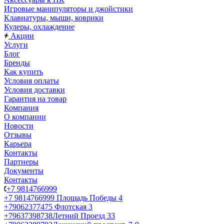
Игровые манипуляторы и джойстики
Клавиатуры, мыши, коврики
Кулеры, охлаждение
Акции
Услуги
Блог
Бренды
Как купить
Условия оплаты
Условия доставки
Гарантия на товар
Компания
О компании
Новости
Отзывы
Карьера
Контакты
Партнеры
Документы
Контакты
+7 9814766999
+7 9814766999
Площадь Победы 4
+79062377475
Флотская 3
+79637398738
Летний Проезд 33