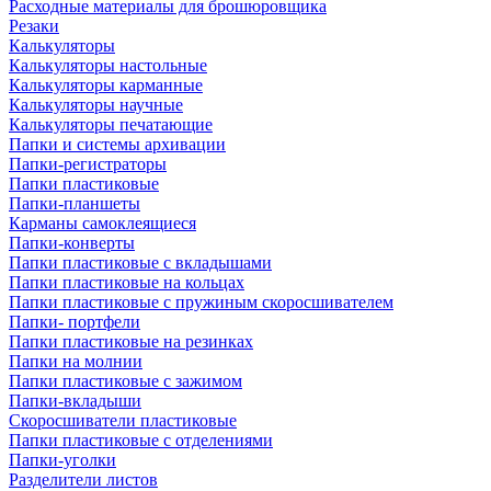
Расходные материалы для брошюровщика
Резаки
Калькуляторы
Калькуляторы настольные
Калькуляторы карманные
Калькуляторы научные
Калькуляторы печатающие
Папки и системы архивации
Папки-регистраторы
Папки пластиковые
Папки-планшеты
Карманы самоклеящиеся
Папки-конверты
Папки пластиковые с вкладышами
Папки пластиковые на кольцах
Папки пластиковые с пружиным скоросшивателем
Папки- портфели
Папки пластиковые на резинках
Папки на молнии
Папки пластиковые с зажимом
Папки-вкладыши
Скоросшиватели пластиковые
Папки пластиковые с отделениями
Папки-уголки
Разделители листов