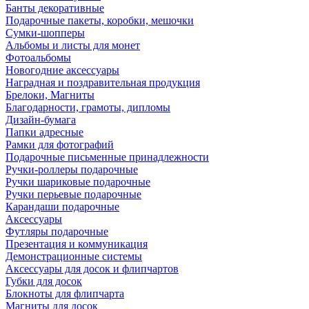
Банты декоративные
Подарочные пакеты, коробки, мешочки
Сумки-шопперы
Альбомы и листы для монет
Фотоальбомы
Новогодние аксессуары
Наградная и поздравительная продукция
Брелоки, Магниты
Благодарности, грамоты, дипломы
Дизайн-бумага
Папки адресные
Рамки для фотографий
Подарочные письменные принадлежности
Ручки-роллеры подарочные
Ручки шариковые подарочные
Ручки перьевые подарочные
Карандаши подарочные
Аксессуары
Футляры подарочные
Презентация и коммуникация
Демонстрационные системы
Аксессуары для досок и флипчартов
Губки для досок
Блокноты для флипчарта
Магниты для досок