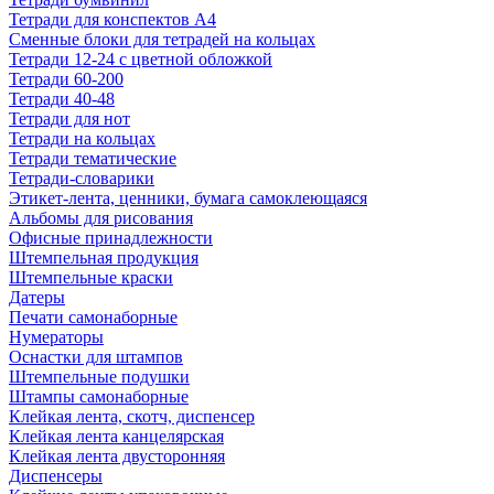
Тетради для конспектов А4
Сменные блоки для тетрадей на кольцах
Тетради 12-24 с цветной обложкой
Тетради 60-200
Тетради 40-48
Тетради для нот
Тетради на кольцах
Тетради тематические
Тетради-словарики
Этикет-лента, ценники, бумага самоклеющаяся
Альбомы для рисования
Офисные принадлежности
Штемпельная продукция
Штемпельные краски
Датеры
Печати самонаборные
Нумераторы
Оснастки для штампов
Штемпельные подушки
Штампы самонаборные
Клейкая лента, скотч, диспенсер
Клейкая лента канцелярская
Клейкая лента двусторонняя
Диспенсеры