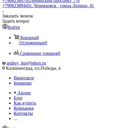
+79062389792
Ленинский проспект, 7-9
+79062389445
г. Черняховск , улица Ленина, 41
Заказать звонок
Задать вопрос
Войти
Корзина
0
Отложенные
0
Сравнение товаров
0
andrey_lep@inbox.ru
Калининград, пл.Победы, 4
Вконтакте
Instagram
Акции
Блог
Как купить
Компания
Контакты
...