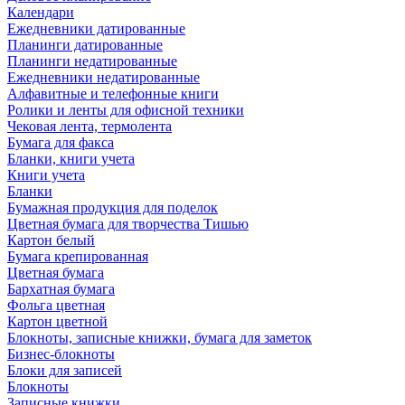
Календари
Ежедневники датированные
Планинги датированные
Планинги недатированные
Ежедневники недатированные
Алфавитные и телефонные книги
Ролики и ленты для офисной техники
Чековая лента, термолента
Бумага для факса
Бланки, книги учета
Книги учета
Бланки
Бумажная продукция для поделок
Цветная бумага для творчества Тишью
Картон белый
Бумага крепированная
Цветная бумага
Бархатная бумага
Фольга цветная
Картон цветной
Блокноты, записные книжки, бумага для заметок
Бизнес-блокноты
Блоки для записей
Блокноты
Записные книжки