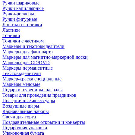
Ручки шариковые
Ручки капиллярные
Ручки-роллеры
Ручки фигурные
Ластики и точилки
Ластики
Точилки
Точилки с ластиком
Маркеры и текстовыделители
Маркеры для флипчарта
Маркеры для магнитно-маркерной доски
Маркеры для CD/DVD
Маркеры перманентные
Текстовыделители
Маркер-краска специальные
Маркеры меловые
Подарки, сувениры, награды
Товары для проведения праздников
Праздничные аксессуары
Воздушные шары
Карнавальные наборы
Свечи для торта
Поздравительные открытки и конверты
Подарочная упаковка
Упаковочная бумага