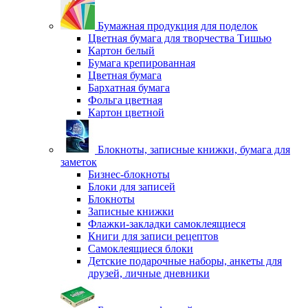
Бумажная продукция для поделок
Цветная бумага для творчества Тишью
Картон белый
Бумага крепированная
Цветная бумага
Бархатная бумага
Фольга цветная
Картон цветной
Блокноты, записные книжки, бумага для
заметок
Бизнес-блокноты
Блоки для записей
Блокноты
Записные книжки
Флажки-закладки самоклеящиеся
Книги для записи рецептов
Самоклеящиеся блоки
Детские подарочные наборы, анкеты для
друзей, личные дневники