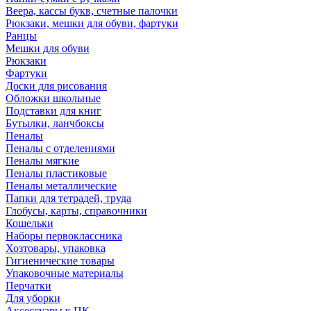
Веера, кассы букв, счетные палочки
Рюкзаки, мешки для обуви, фартуки
Ранцы
Мешки для обуви
Рюкзаки
Фартуки
Доски для рисования
Обложки школьные
Подставки для книг
Бутылки, ланчбоксы
Пеналы
Пеналы с отделениями
Пеналы мягкие
Пеналы пластиковые
Пеналы металлические
Папки для тетрадей, труда
Глобусы, карты, справочники
Кошельки
Наборы первоклассника
Хозтовары, упаковка
Гигиенические товары
Упаковочные материалы
Перчатки
Для уборки
Аксессуары к ПК