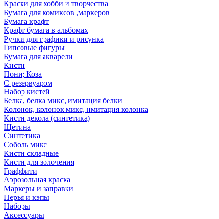
Краски для хобби и творчества
Бумага для комиксов ,маркеров
Бумага крафт
Крафт бумага в альбомах
Ручки для графики и рисунка
Гипсовые фигуры
Бумага для акварели
Кисти
Пони; Коза
С резервуаром
Набор кистей
Белка, белка микс, имитация белки
Колонок, колонок микс, имитация колонка
Кисти декола (синтетика)
Щетина
Синтетика
Соболь микс
Кисти складные
Кисти для золочения
Граффити
Аэрозольная краска
Маркеры и заправки
Перья и кэпы
Наборы
Аксессуары