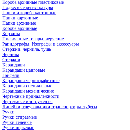
Короба архивные пластиковые
Подвесные регистратуры
Папки и короба картонные
Папки картонные
Папки архивные
Короба архивные
Корзины
Письменные товары, черчение
Рапидографы, Изографы и аксессуары
Стержни, чернила, тушь
Чернила
Стержни
Карандаши
Карандаши цанговые
Грифели
Карандаши чернографитные
Карандаши специальные
Карандаши механические
Чертежные принадлежности
Чертежные инструменты
Линейки, треугольники, транспортиры, тубусы
Ручки
Ручки стираемые
Ручки гелевые
Ручки перьевые