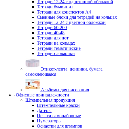
Тетради 12-24 с однотонной обложкой
Тетради бумвинил
Тетради для конспектов А4
Сменные блоки для тетрадей на кольцах
Тетради 12-24 с цветной обложкой
Тетради 60-200
Тетради 40-48
Тетради для нот
Тетради на кольцах
Тетради тематические
Тетради-словарики
Этикет-лента, ценники, бумага
самоклеющаяся
Альбомы для рисования
Офисные принадлежности
Штемпельная продукция
Штемпельные краски
Датеры
Печати самонаборные
Нумераторы
Оснастки для штампов