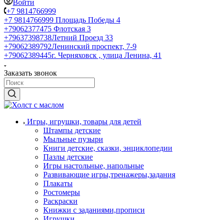
Войти
+7 9814766999
+7 9814766999
Площадь Победы 4
+79062377475
Флотская 3
+79637398738
Летний Проезд 33
+79062389792
Ленинский проспект, 7-9
+79062389445
г. Черняховск , улица Ленина, 41
Заказать звонок
Игры, игрушки, товары для детей
Штампы детские
Мыльные пузыри
Книги детские, сказки, энциклопедии
Пазлы детские
Игры настольные, напольные
Развивающие игры,тренажеры,задания
Плакаты
Ростомеры
Раскраски
Книжки с заданиями,прописи
Игрушки