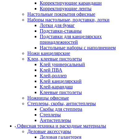
Корректирующие карандаши
Корректирующие ленты
Настольные покрытия офисные
Наборы настольные, подставки, лотки
Лотки для бумаг
Подставки-стаканы
Подставки для канцелярских
принадлежностей
Настольные наборы с наполнением
Ножи канцелярские
Клеи, клеевые пистолеты
Клей универсальный
Клей ПВА
Клей-роллер
Клей канцелярский
Клей-карандаш
Клеевые пистолеты
Ножницы офисные
Степлеры, скобы, антистеплеры
Скобы для степпера
Степлеры
Антистеплеры
Офисная техника и расходные материалы
Деловые аксессуары
Деловая галантерея