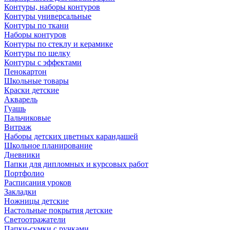
Контуры, наборы контуров
Контуры универсальные
Контуры по ткани
Наборы контуров
Контуры по стеклу и керамике
Контуры по шелку
Контуры с эффектами
Пенокартон
Школьные товары
Краски детские
Акварель
Гуашь
Пальчиковые
Витраж
Наборы детских цветных карандашей
Школьное планирование
Дневники
Папки для дипломных и курсовых работ
Портфолио
Расписания уроков
Закладки
Ножницы детские
Настольные покрытия детские
Светоотражатели
Папки-сумки с ручками