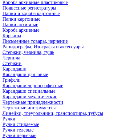
Короба архивные пластиковые
Подвесные регистратуры
Папки и короба картонные
Папки картонные
Папки архивные
Короба архивные
Корзины
Письменные товары, черчение
Рапидографы, Изографы и аксессуары
Стержни, чернила, тушь
Чернила
Стержни
Карандаши
Карандаши цанговые
Грифели
Карандаши чернографитные
Карандаши специальные
Карандаши механические
Чертежные принадлежности
Чертежные инструменты
Линейки, треугольники, транспортиры, тубусы
Ручки
Ручки стираемые
Ручки гелевые
Ручки перьевые