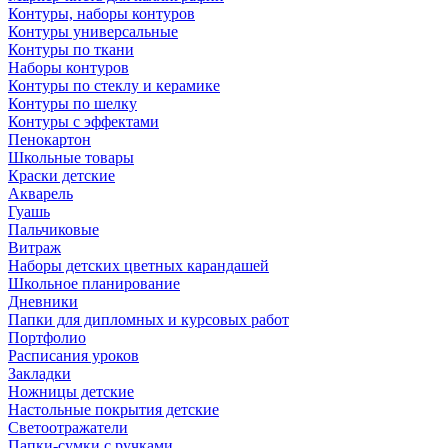
Контуры, наборы контуров
Контуры универсальные
Контуры по ткани
Наборы контуров
Контуры по стеклу и керамике
Контуры по шелку
Контуры с эффектами
Пенокартон
Школьные товары
Краски детские
Акварель
Гуашь
Пальчиковые
Витраж
Наборы детских цветных карандашей
Школьное планирование
Дневники
Папки для дипломных и курсовых работ
Портфолио
Расписания уроков
Закладки
Ножницы детские
Настольные покрытия детские
Светоотражатели
Папки-сумки с ручками