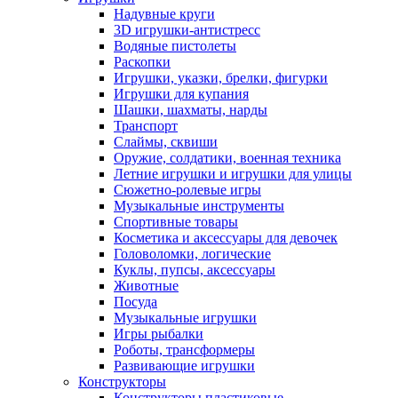
Надувные круги
3D игрушки-антистресс
Водяные пистолеты
Раскопки
Игрушки, указки, брелки, фигурки
Игрушки для купания
Шашки, шахматы, нарды
Транспорт
Слаймы, сквиши
Оружие, солдатики, военная техника
Летние игрушки и игрушки для улицы
Сюжетно-ролевые игры
Музыкальные инструменты
Спортивные товары
Косметика и аксессуары для девочек
Головоломки, логические
Куклы, пупсы, аксессуары
Животные
Посуда
Музыкальные игрушки
Игры рыбалки
Роботы, трансформеры
Развивающие игрушки
Конструкторы
Конструкторы пластиковые