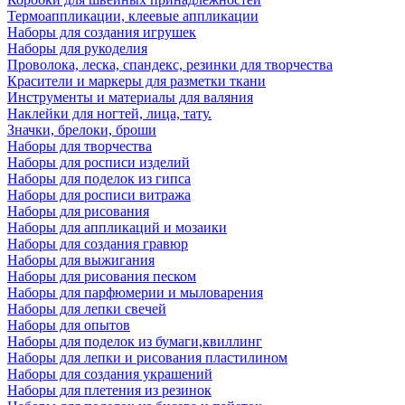
Термоаппликации, клеевые аппликации
Наборы для создания игрушек
Наборы для рукоделия
Проволока, леска, спандекс, резинки для творчества
Красители и маркеры для разметки ткани
Инструменты и материалы для валяния
Наклейки для ногтей, лица, тату.
Значки, брелоки, броши
Наборы для творчества
Наборы для росписи изделий
Наборы для поделок из гипса
Наборы для росписи витража
Наборы для рисования
Наборы для аппликаций и мозаики
Наборы для создания гравюр
Наборы для выжигания
Наборы для рисования песком
Наборы для парфюмерии и мыловарения
Наборы для лепки свечей
Наборы для опытов
Наборы для поделок из бумаги,квиллинг
Наборы для лепки и рисования пластилином
Наборы для создания украшений
Наборы для плетения из резинок