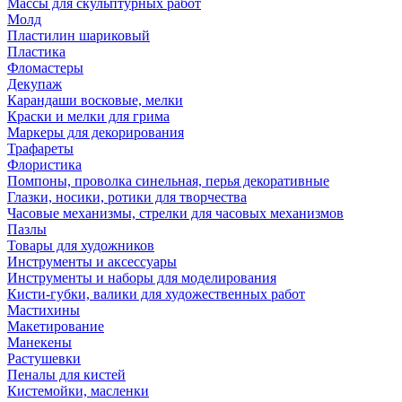
Массы для скульптурных работ
Молд
Пластилин шариковый
Пластика
Фломастеры
Декупаж
Карандаши восковые, мелки
Краски и мелки для грима
Маркеры для декорирования
Трафареты
Флористика
Помпоны, проволка синельная, перья декоративные
Глазки, носики, ротики для творчества
Часовые механизмы, стрелки для часовых механизмов
Пазлы
Товары для художников
Инструменты и аксессуары
Инструменты и наборы для моделирования
Кисти-губки, валики для художественных работ
Мастихины
Макетирование
Манекены
Растушевки
Пеналы для кистей
Кистемойки, масленки