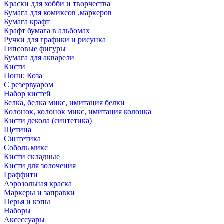
Краски для хобби и творчества
Бумага для комиксов ,маркеров
Бумага крафт
Крафт бумага в альбомах
Ручки для графики и рисунка
Гипсовые фигуры
Бумага для акварели
Кисти
Пони; Коза
С резервуаром
Набор кистей
Белка, белка микс, имитация белки
Колонок, колонок микс, имитация колонка
Кисти декола (синтетика)
Щетина
Синтетика
Соболь микс
Кисти складные
Кисти для золочения
Граффити
Аэрозольная краска
Маркеры и заправки
Перья и кэпы
Наборы
Аксессуары