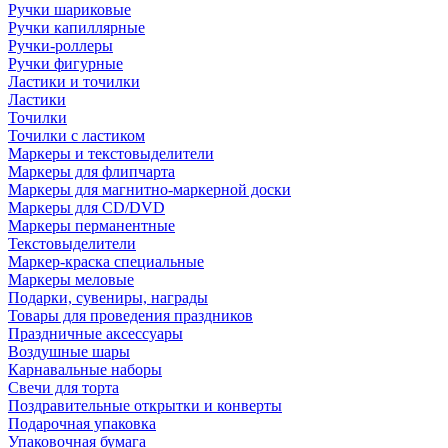
Ручки шариковые
Ручки капиллярные
Ручки-роллеры
Ручки фигурные
Ластики и точилки
Ластики
Точилки
Точилки с ластиком
Маркеры и текстовыделители
Маркеры для флипчарта
Маркеры для магнитно-маркерной доски
Маркеры для CD/DVD
Маркеры перманентные
Текстовыделители
Маркер-краска специальные
Маркеры меловые
Подарки, сувениры, награды
Товары для проведения праздников
Праздничные аксессуары
Воздушные шары
Карнавальные наборы
Свечи для торта
Поздравительные открытки и конверты
Подарочная упаковка
Упаковочная бумага