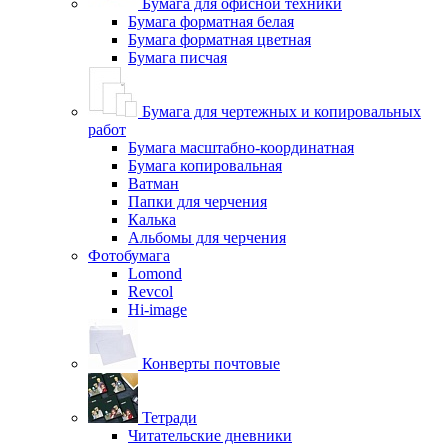
Бумага для офисной техники
Бумага форматная белая
Бумага форматная цветная
Бумага писчая
Бумага для чертежных и копировальных
работ
Бумага масштабно-координатная
Бумага копировальная
Ватман
Папки для черчения
Калька
Альбомы для черчения
Фотобумага
Lomond
Revcol
Hi-image
Конверты почтовые
Тетради
Читательские дневники