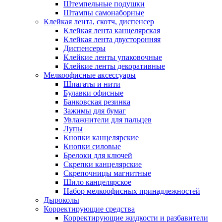
Штемпельные подушки
Штампы самонаборные
Клейкая лента, скотч, диспенсер
Клейкая лента канцелярская
Клейкая лента двусторонняя
Диспенсеры
Клейкие ленты упаковочные
Клейкие ленты декоративные
Мелкоофисные аксессуары
Шпагаты и нити
Булавки офисные
Банковская резинка
Зажимы для бумаг
Увлажнители для пальцев
Лупы
Кнопки канцелярские
Кнопки силовые
Брелоки для ключей
Скрепки канцелярские
Скрепочницы магнитные
Шило канцелярское
Набор мелкоофисных принадлежностей
Дыроколы
Корректирующие средства
Корректирующие жидкости и разбавители