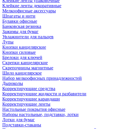
Клейкие ленты упаковочные
Клейкие ленты декоративные
Мелкоофисные аксессуары
Шпагаты и нити
Булавки офисные
Банковская резинка
Зажимы для бумаг
Увлажнители для пальцев
Лупы
Кнопки канцелярские
Кнопки силовые
Брелоки для ключей
Скрепки канцелярские
Скрепочницы магнитные
Шило канцелярское
Набор мелкоофисных принадлежностей
Дыроколы
Корректирующие средства
Корректирующие жидкости и разбавители
Корректирующие карандаши
Корректирующие ленты
Настольные покрытия офисные
Наборы настольные, подставки, лотки
Лотки для бумаг
Подставки-стаканы