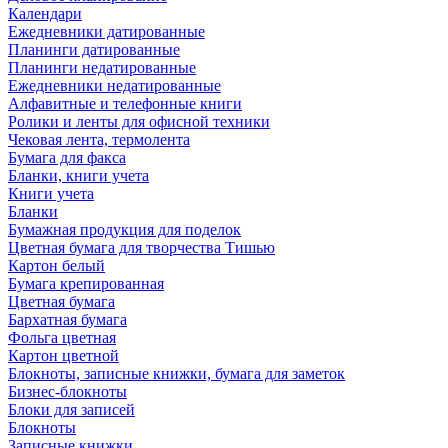
Календари
Ежедневники датированные
Планинги датированные
Планинги недатированные
Ежедневники недатированные
Алфавитные и телефонные книги
Ролики и ленты для офисной техники
Чековая лента, термолента
Бумага для факса
Бланки, книги учета
Книги учета
Бланки
Бумажная продукция для поделок
Цветная бумага для творчества Тишью
Картон белый
Бумага крепированная
Цветная бумага
Бархатная бумага
Фольга цветная
Картон цветной
Блокноты, записные книжки, бумага для заметок
Бизнес-блокноты
Блоки для записей
Блокноты
Записные книжки