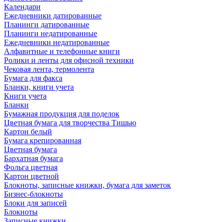
Календари
Ежедневники датированные
Планинги датированные
Планинги недатированные
Ежедневники недатированные
Алфавитные и телефонные книги
Ролики и ленты для офисной техники
Чековая лента, термолента
Бумага для факса
Бланки, книги учета
Книги учета
Бланки
Бумажная продукция для поделок
Цветная бумага для творчества Тишью
Картон белый
Бумага крепированная
Цветная бумага
Бархатная бумага
Фольга цветная
Картон цветной
Блокноты, записные книжки, бумага для заметок
Бизнес-блокноты
Блоки для записей
Блокноты
Записные книжки