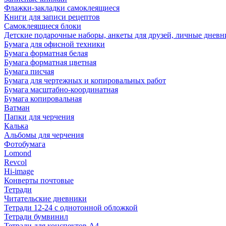
Флажки-закладки самоклеящиеся
Книги для записи рецептов
Самоклеящиеся блоки
Детские подарочные наборы, анкеты для друзей, личные днев
Бумага для офисной техники
Бумага форматная белая
Бумага форматная цветная
Бумага писчая
Бумага для чертежных и копировальных работ
Бумага масштабно-координатная
Бумага копировальная
Ватман
Папки для черчения
Калька
Альбомы для черчения
Фотобумага
Lomond
Revcol
Hi-image
Конверты почтовые
Тетради
Читательские дневники
Тетради 12-24 с однотонной обложкой
Тетради бумвинил
Тетради для конспектов А4