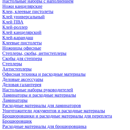
Настольные наборы с наполнением
Ножи канцелярские
Клеи, клеевые пистолеты
Клей универсальный
Клей ПВА
Клей-роллер
Клей канцелярский
Клей-карандаш
Клеевые пистолеты
Ножницы офисные
Степлеры, скобы, антистеплеры
Скобы для степпера
Степлеры
Антистеплеры
Офисная техника и расходные материалы
Деловые аксессуары
Деловая галантерея
Настольные наборы руководителей
Ламинаторы и расходные материалы
Ламинаторы
Расходные материалы для ламинаторов
Уничтожители документов и расходные материалы
Брошюровщики и расходные материалы для переплета
Брошюровщик
Расходные материалы для брошюровщика