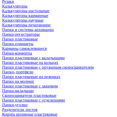
Резаки
Калькуляторы
Калькуляторы настольные
Калькуляторы карманные
Калькуляторы научные
Калькуляторы печатающие
Папки и системы архивации
Папки-регистраторы
Папки пластиковые
Папки-планшеты
Карманы самоклеящиеся
Папки-конверты
Папки пластиковые с вкладышами
Папки пластиковые на кольцах
Папки пластиковые с пружиным скоросшивателем
Папки- портфели
Папки пластиковые на резинках
Папки на молнии
Папки пластиковые с зажимом
Папки-вкладыши
Скоросшиватели пластиковые
Папки пластиковые с отделениями
Папки-уголки
Разделители листов
Короба архивные пластиковые