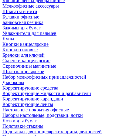
Клейкие ленты декоративные
Мелкоофисные аксессуары
Шпагаты и нити
Булавки офисные
Банковская резинка
Зажимы для бумаг
Увлажнители для пальцев
Лупы
Кнопки канцелярские
Кнопки силовые
Брелоки для ключей
Скрепки канцелярские
Скрепочницы магнитные
Шило канцелярское
Набор мелкоофисных принадлежностей
Дыроколы
Корректирующие средства
Корректирующие жидкости и разбавители
Корректирующие карандаши
Корректирующие ленты
Настольные покрытия офисные
Наборы настольные, подставки, лотки
Лотки для бумаг
Подставки-стаканы
Подставки для канцелярских принадлежностей