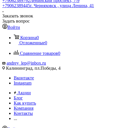
+79062389792
Ленинский проспект, 7-9
+79062389445
г. Черняховск , улица Ленина, 41
Заказать звонок
Задать вопрос
Войти
Корзина
0
Отложенные
0
Сравнение товаров
0
andrey_lep@inbox.ru
Калининград, пл.Победы, 4
Вконтакте
Instagram
Акции
Блог
Как купить
Компания
Контакты
...