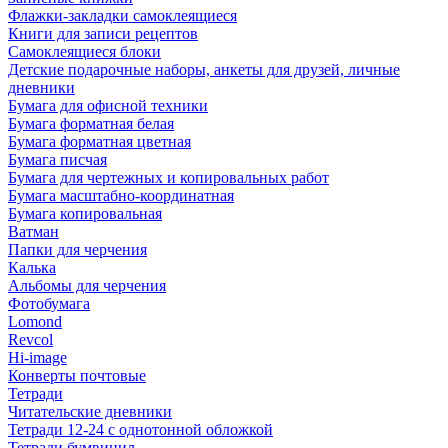
Флажки-закладки самоклеящиеся
Книги для записи рецептов
Самоклеящиеся блоки
Детские подарочные наборы, анкеты для друзей, личные
дневники
Бумага для офисной техники
Бумага форматная белая
Бумага форматная цветная
Бумага писчая
Бумага для чертежных и копировальных работ
Бумага масштабно-координатная
Бумага копировальная
Ватман
Папки для черчения
Калька
Альбомы для черчения
Фотобумага
Lomond
Revcol
Hi-image
Конверты почтовые
Тетради
Читательские дневники
Тетради 12-24 с однотонной обложкой
Тетради бумвинил