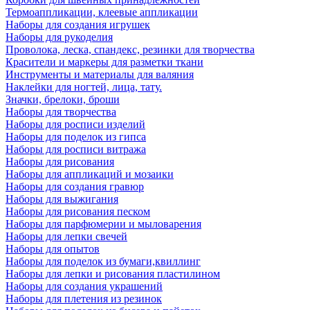
Термоаппликации, клеевые аппликации
Наборы для создания игрушек
Наборы для рукоделия
Проволока, леска, спандекс, резинки для творчества
Красители и маркеры для разметки ткани
Инструменты и материалы для валяния
Наклейки для ногтей, лица, тату.
Значки, брелоки, броши
Наборы для творчества
Наборы для росписи изделий
Наборы для поделок из гипса
Наборы для росписи витража
Наборы для рисования
Наборы для аппликаций и мозаики
Наборы для создания гравюр
Наборы для выжигания
Наборы для рисования песком
Наборы для парфюмерии и мыловарения
Наборы для лепки свечей
Наборы для опытов
Наборы для поделок из бумаги,квиллинг
Наборы для лепки и рисования пластилином
Наборы для создания украшений
Наборы для плетения из резинок