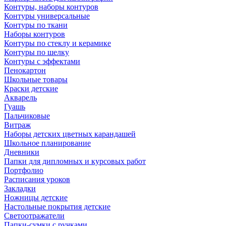
Контуры, наборы контуров
Контуры универсальные
Контуры по ткани
Наборы контуров
Контуры по стеклу и керамике
Контуры по шелку
Контуры с эффектами
Пенокартон
Школьные товары
Краски детские
Акварель
Гуашь
Пальчиковые
Витраж
Наборы детских цветных карандашей
Школьное планирование
Дневники
Папки для дипломных и курсовых работ
Портфолио
Расписания уроков
Закладки
Ножницы детские
Настольные покрытия детские
Светоотражатели
Папки-сумки с ручками