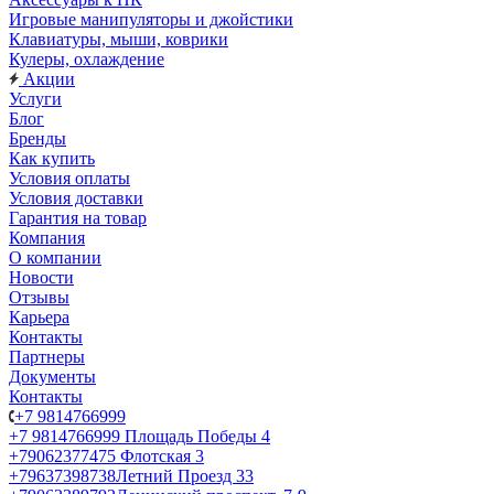
Игровые манипуляторы и джойстики
Клавиатуры, мыши, коврики
Кулеры, охлаждение
Акции
Услуги
Блог
Бренды
Как купить
Условия оплаты
Условия доставки
Гарантия на товар
Компания
О компании
Новости
Отзывы
Карьера
Контакты
Партнеры
Документы
Контакты
+7 9814766999
+7 9814766999
Площадь Победы 4
+79062377475
Флотская 3
+79637398738
Летний Проезд 33