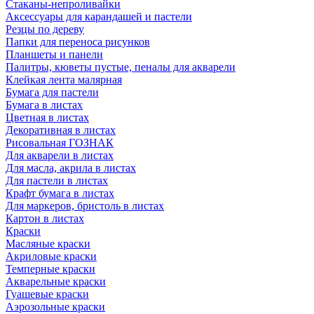
Стаканы-непроливайки
Аксессуары для карандашей и пастели
Резцы по дереву
Папки для переноса рисунков
Планшеты и панели
Палитры, кюветы пустые, пеналы для акварели
Клейкая лента малярная
Бумага для пастели
Бумага в листах
Цветная в листах
Декоративная в листах
Рисовальная ГОЗНАК
Для акварели в листах
Для масла, акрила в листах
Для пастели в листах
Крафт бумага в листах
Для маркеров, бристоль в листах
Картон в листах
Краски
Масляные краски
Акриловые краски
Темперные краски
Акварельные краски
Гуашевые краски
Аэрозольные краски