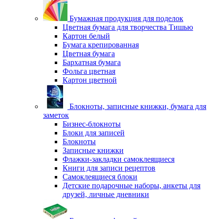
Бумажная продукция для поделок
Цветная бумага для творчества Тишью
Картон белый
Бумага крепированная
Цветная бумага
Бархатная бумага
Фольга цветная
Картон цветной
Блокноты, записные книжки, бумага для
заметок
Бизнес-блокноты
Блоки для записей
Блокноты
Записные книжки
Флажки-закладки самоклеящиеся
Книги для записи рецептов
Самоклеящиеся блоки
Детские подарочные наборы, анкеты для
друзей, личные дневники