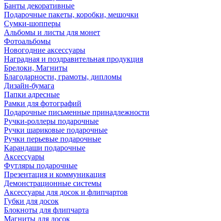
Банты декоративные
Подарочные пакеты, коробки, мешочки
Сумки-шопперы
Альбомы и листы для монет
Фотоальбомы
Новогодние аксессуары
Наградная и поздравительная продукция
Брелоки, Магниты
Благодарности, грамоты, дипломы
Дизайн-бумага
Папки адресные
Рамки для фотографий
Подарочные письменные принадлежности
Ручки-роллеры подарочные
Ручки шариковые подарочные
Ручки перьевые подарочные
Карандаши подарочные
Аксессуары
Футляры подарочные
Презентация и коммуникация
Демонстрационные системы
Аксессуары для досок и флипчартов
Губки для досок
Блокноты для флипчарта
Магниты для досок