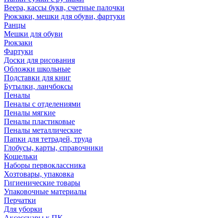
Веера, кассы букв, счетные палочки
Рюкзаки, мешки для обуви, фартуки
Ранцы
Мешки для обуви
Рюкзаки
Фартуки
Доски для рисования
Обложки школьные
Подставки для книг
Бутылки, ланчбоксы
Пеналы
Пеналы с отделениями
Пеналы мягкие
Пеналы пластиковые
Пеналы металлические
Папки для тетрадей, труда
Глобусы, карты, справочники
Кошельки
Наборы первоклассника
Хозтовары, упаковка
Гигиенические товары
Упаковочные материалы
Перчатки
Для уборки
Аксессуары к ПК