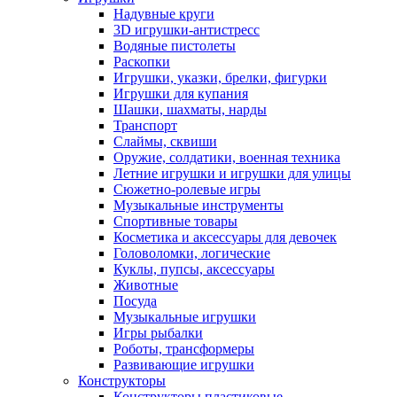
Надувные круги
3D игрушки-антистресс
Водяные пистолеты
Раскопки
Игрушки, указки, брелки, фигурки
Игрушки для купания
Шашки, шахматы, нарды
Транспорт
Слаймы, сквиши
Оружие, солдатики, военная техника
Летние игрушки и игрушки для улицы
Сюжетно-ролевые игры
Музыкальные инструменты
Спортивные товары
Косметика и аксессуары для девочек
Головоломки, логические
Куклы, пупсы, аксессуары
Животные
Посуда
Музыкальные игрушки
Игры рыбалки
Роботы, трансформеры
Развивающие игрушки
Конструкторы
Конструкторы пластиковые