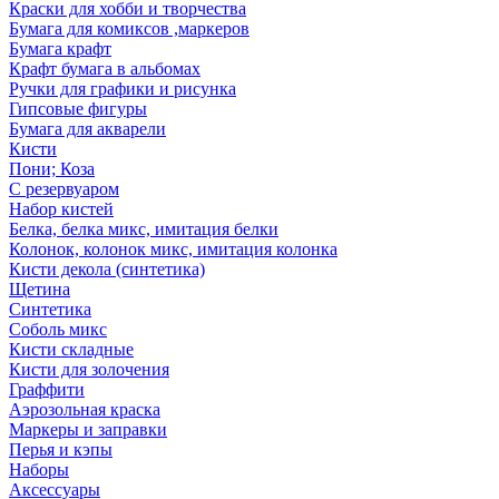
Краски для хобби и творчества
Бумага для комиксов ,маркеров
Бумага крафт
Крафт бумага в альбомах
Ручки для графики и рисунка
Гипсовые фигуры
Бумага для акварели
Кисти
Пони; Коза
С резервуаром
Набор кистей
Белка, белка микс, имитация белки
Колонок, колонок микс, имитация колонка
Кисти декола (синтетика)
Щетина
Синтетика
Соболь микс
Кисти складные
Кисти для золочения
Граффити
Аэрозольная краска
Маркеры и заправки
Перья и кэпы
Наборы
Аксессуары