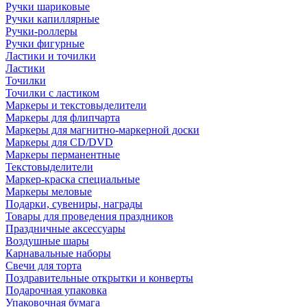
Ручки шариковые
Ручки капиллярные
Ручки-роллеры
Ручки фигурные
Ластики и точилки
Ластики
Точилки
Точилки с ластиком
Маркеры и текстовыделители
Маркеры для флипчарта
Маркеры для магнитно-маркерной доски
Маркеры для CD/DVD
Маркеры перманентные
Текстовыделители
Маркер-краска специальные
Маркеры меловые
Подарки, сувениры, награды
Товары для проведения праздников
Праздничные аксессуары
Воздушные шары
Карнавальные наборы
Свечи для торта
Поздравительные открытки и конверты
Подарочная упаковка
Упаковочная бумага