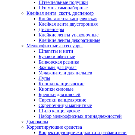
Штемпельные подушки
Штампы самонаборные
Клейкая лента, скотч, диспенсер
Клейкая лента канцелярская
Клейкая лента двусторонняя
Диспенсеры
Клейкие ленты упаковочные
Клейкие ленты декоративные
Мелкоофисные аксессуары
Шпагаты и нити
Булавки офисные
Банковская резинка
Зажимы для бумаг
Увлажнители для пальцев
Лупы
Кнопки канцелярские
Кнопки силовые
Брелоки для ключей
Скрепки канцелярские
Скрепочницы магнитные
Шило канцелярское
Набор мелкоофисных принадлежностей
Дыроколы
Корректирующие средства
Корректирующие жидкости и разбавители