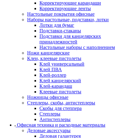
Корректирующие карандаши
Корректирующие ленты
Настольные покрытия офисные
Наборы настольные, подставки, лотки
Лотки для бумаг
Подставки-стаканы
Подставки для канцелярских
принадлежностей
Настольные наборы с наполнением
Ножи канцелярские
Клеи, клеевые пистолеты
Клей универсальный
Клей ПВА
Клей-роллер
Клей канцелярский
Клей-карандаш
Клеевые пистолеты
Ножницы офисные
Степлеры, скобы, антистеплеры
Скобы для степпера
Степлеры
Антистеплеры
Офисная техника и расходные материалы
Деловые аксессуары
Деловая галантерея