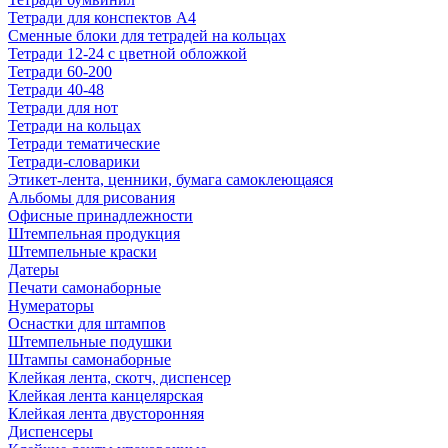
Тетради для конспектов А4
Сменные блоки для тетрадей на кольцах
Тетради 12-24 с цветной обложкой
Тетради 60-200
Тетради 40-48
Тетради для нот
Тетради на кольцах
Тетради тематические
Тетради-словарики
Этикет-лента, ценники, бумага самоклеющаяся
Альбомы для рисования
Офисные принадлежности
Штемпельная продукция
Штемпельные краски
Датеры
Печати самонаборные
Нумераторы
Оснастки для штампов
Штемпельные подушки
Штампы самонаборные
Клейкая лента, скотч, диспенсер
Клейкая лента канцелярская
Клейкая лента двусторонняя
Диспенсеры