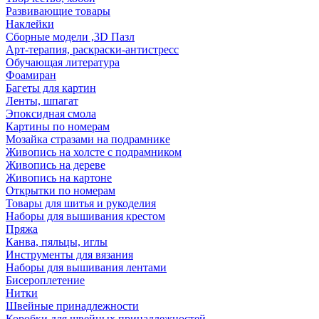
Развивающие товары
Наклейки
Сборные модели ,3D Пазл
Арт-терапия, раскраски-антистресс
Обучающая литература
Фоамиран
Багеты для картин
Ленты, шпагат
Эпоксидная смола
Картины по номерам
Мозайка стразами на подрамнике
Живопись на холсте с подрамником
Живопись на дереве
Живопись на картоне
Открытки по номерам
Товары для шитья и рукоделия
Наборы для вышивания крестом
Пряжа
Канва, пяльцы, иглы
Инструменты для вязания
Наборы для вышивания лентами
Бисероплетение
Нитки
Швейные принадлежности
Коробки для швейных принадлежностей