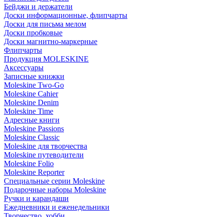
Бейджи и держатели
Доски информационные, флипчарты
Доски для письма мелом
Доски пробковые
Доски магнитно-маркерные
Флипчарты
Продукция MOLESKINE
Аксессуары
Записные книжки
Moleskine Two-Go
Moleskine Cahier
Moleskine Denim
Moleskine Time
Адресные книги
Moleskine Passions
Moleskine Classic
Moleskine для творчества
Moleskine путеводители
Moleskine Folio
Moleskine Reporter
Специальные серии Moleskine
Подарочные наборы Moleskine
Ручки и карандаши
Ежедневники и еженедельники
Творчество, хобби