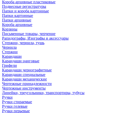
Короба архивные пластиковые
Подвесные регистратуры
Папки и короба картонные
Папки картонные
Папки архивные
Короба архивные
Корзины
Письменные товары, черчение
Рапидографы, Изографы и аксессуары
Стержни, чернила, тушь
Чернила
Стержни
Карандаши
Карандаши цанговые
Грифели
Карандаши чернографитные
Карандаши специальные
Карандаши механические
Чертежные принадлежности
Чертежные инструменты
Линейки, треугольники, транспортиры, тубусы
Ручки
Ручки стираемые
Ручки гелевые
Ручки перьевые