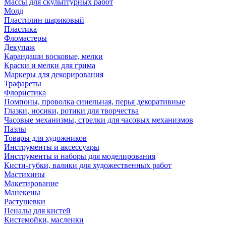
Массы для скульптурных работ
Молд
Пластилин шариковый
Пластика
Фломастеры
Декупаж
Карандаши восковые, мелки
Краски и мелки для грима
Маркеры для декорирования
Трафареты
Флористика
Помпоны, проволка синельная, перья декоративные
Глазки, носики, ротики для творчества
Часовые механизмы, стрелки для часовых механизмов
Пазлы
Товары для художников
Инструменты и аксессуары
Инструменты и наборы для моделирования
Кисти-губки, валики для художественных работ
Мастихины
Макетирование
Манекены
Растушевки
Пеналы для кистей
Кистемойки, масленки