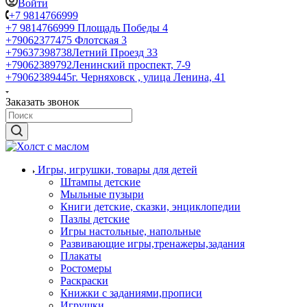
Войти
+7 9814766999
+7 9814766999
Площадь Победы 4
+79062377475
Флотская 3
+79637398738
Летний Проезд 33
+79062389792
Ленинский проспект, 7-9
+79062389445
г. Черняховск , улица Ленина, 41
Заказать звонок
Игры, игрушки, товары для детей
Штампы детские
Мыльные пузыри
Книги детские, сказки, энциклопедии
Пазлы детские
Игры настольные, напольные
Развивающие игры,тренажеры,задания
Плакаты
Ростомеры
Раскраски
Книжки с заданиями,прописи
Игрушки