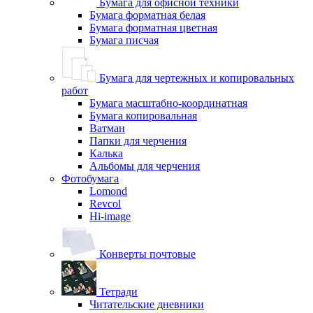
Бумага для офисной техники
Бумага форматная белая
Бумага форматная цветная
Бумага писчая
Бумага для чертежных и копировальных
работ
Бумага масштабно-координатная
Бумага копировальная
Ватман
Папки для черчения
Калька
Альбомы для черчения
Фотобумага
Lomond
Revcol
Hi-image
Конверты почтовые
Тетради
Читательские дневники