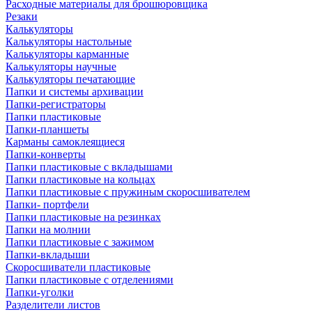
Расходные материалы для брошюровщика
Резаки
Калькуляторы
Калькуляторы настольные
Калькуляторы карманные
Калькуляторы научные
Калькуляторы печатающие
Папки и системы архивации
Папки-регистраторы
Папки пластиковые
Папки-планшеты
Карманы самоклеящиеся
Папки-конверты
Папки пластиковые с вкладышами
Папки пластиковые на кольцах
Папки пластиковые с пружиным скоросшивателем
Папки- портфели
Папки пластиковые на резинках
Папки на молнии
Папки пластиковые с зажимом
Папки-вкладыши
Скоросшиватели пластиковые
Папки пластиковые с отделениями
Папки-уголки
Разделители листов