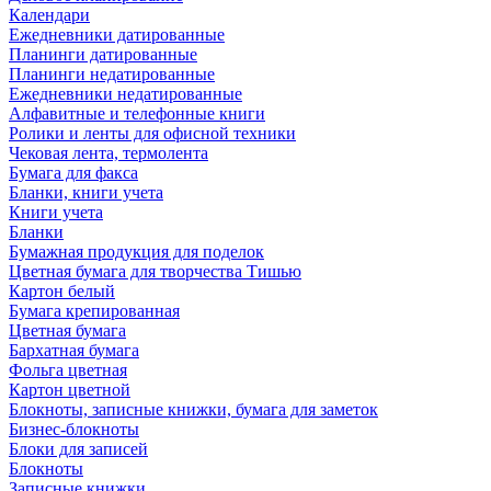
Календари
Ежедневники датированные
Планинги датированные
Планинги недатированные
Ежедневники недатированные
Алфавитные и телефонные книги
Ролики и ленты для офисной техники
Чековая лента, термолента
Бумага для факса
Бланки, книги учета
Книги учета
Бланки
Бумажная продукция для поделок
Цветная бумага для творчества Тишью
Картон белый
Бумага крепированная
Цветная бумага
Бархатная бумага
Фольга цветная
Картон цветной
Блокноты, записные книжки, бумага для заметок
Бизнес-блокноты
Блоки для записей
Блокноты
Записные книжки