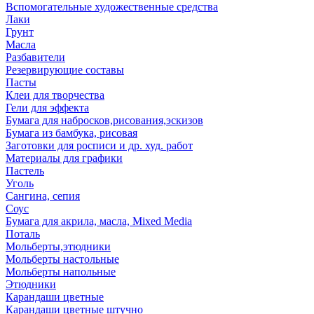
Вспомогательные художественные средства
Лаки
Грунт
Масла
Разбавители
Резервирующие составы
Пасты
Клеи для творчества
Гели для эффекта
Бумага для набросков,рисования,эскизов
Бумага из бамбука, рисовая
Заготовки для росписи и др. худ. работ
Материалы для графики
Пастель
Уголь
Сангина, сепия
Соус
Бумага для акрила, масла, Mixed Media
Поталь
Мольберты,этюдники
Мольберты настольные
Мольберты напольные
Этюдники
Карандаши цветные
Карандаши цветные штучно