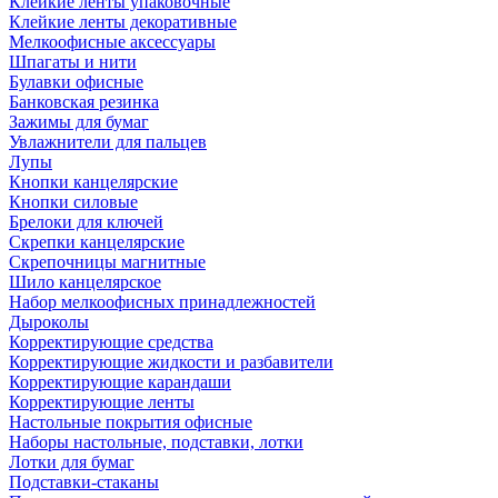
Клейкие ленты упаковочные
Клейкие ленты декоративные
Мелкоофисные аксессуары
Шпагаты и нити
Булавки офисные
Банковская резинка
Зажимы для бумаг
Увлажнители для пальцев
Лупы
Кнопки канцелярские
Кнопки силовые
Брелоки для ключей
Скрепки канцелярские
Скрепочницы магнитные
Шило канцелярское
Набор мелкоофисных принадлежностей
Дыроколы
Корректирующие средства
Корректирующие жидкости и разбавители
Корректирующие карандаши
Корректирующие ленты
Настольные покрытия офисные
Наборы настольные, подставки, лотки
Лотки для бумаг
Подставки-стаканы