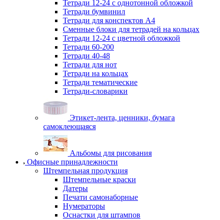
Тетради 12-24 с однотонной обложкой
Тетради бумвинил
Тетради для конспектов А4
Сменные блоки для тетрадей на кольцах
Тетради 12-24 с цветной обложкой
Тетради 60-200
Тетради 40-48
Тетради для нот
Тетради на кольцах
Тетради тематические
Тетради-словарики
Этикет-лента, ценники, бумага
самоклеющаяся
Альбомы для рисования
Офисные принадлежности
Штемпельная продукция
Штемпельные краски
Датеры
Печати самонаборные
Нумераторы
Оснастки для штампов