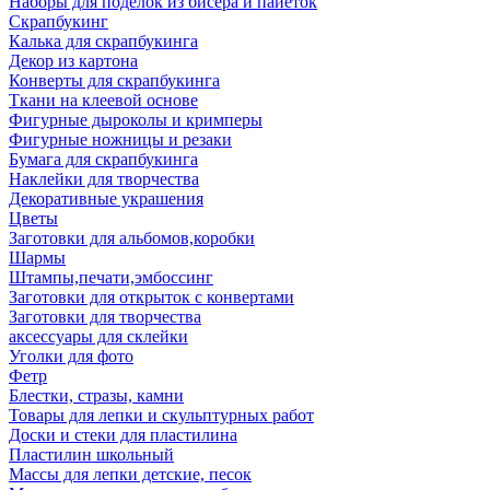
Наборы для поделок из бисера и пайеток
Скрапбукинг
Калька для скрапбукинга
Декор из картона
Конверты для скрапбукинга
Ткани на клеевой основе
Фигурные дыроколы и кримперы
Фигурные ножницы и резаки
Бумага для скрапбукинга
Наклейки для творчества
Декоративные украшения
Цветы
Заготовки для альбомов,коробки
Шармы
Штампы,печати,эмбоссинг
Заготовки для открыток с конвертами
Заготовки для творчества
аксессуары для склейки
Уголки для фото
Фетр
Блестки, стразы, камни
Товары для лепки и скульптурных работ
Доски и стеки для пластилина
Пластилин школьный
Массы для лепки детские, песок