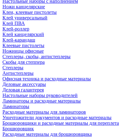
Настольные наборы с наполнением
Ножи канцелярские
Клеи, клеевые пистолеты
Клей универсальный
Клей ПВА
Клей-роллер
Клей канцелярский
Клей-карандаш
Клеевые пистолеты
Ножницы офисные
Степлеры, скобы, антистеплеры
Скобы для степпера
Степлеры
Антистеплеры
Офисная техника и расходные материалы
Деловые аксессуары
Деловая галантерея
Настольные наборы руководителей
Ламинаторы и расходные материалы
Ламинаторы
Расходные материалы для ламинаторов
Уничтожители документов и расходные материалы
Брошюровщики и расходные материалы для переплета
Брошюровщик
Расходные материалы для брошюровщика