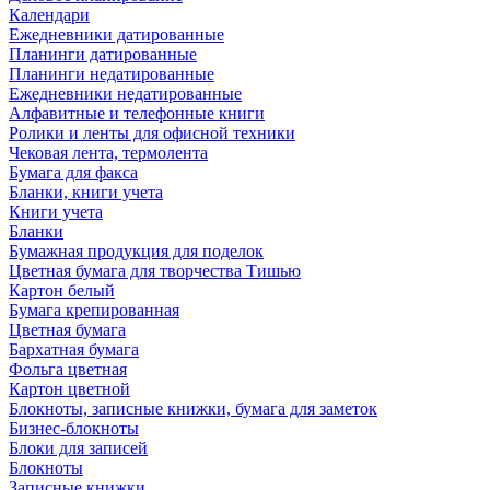
Календари
Ежедневники датированные
Планинги датированные
Планинги недатированные
Ежедневники недатированные
Алфавитные и телефонные книги
Ролики и ленты для офисной техники
Чековая лента, термолента
Бумага для факса
Бланки, книги учета
Книги учета
Бланки
Бумажная продукция для поделок
Цветная бумага для творчества Тишью
Картон белый
Бумага крепированная
Цветная бумага
Бархатная бумага
Фольга цветная
Картон цветной
Блокноты, записные книжки, бумага для заметок
Бизнес-блокноты
Блоки для записей
Блокноты
Записные книжки