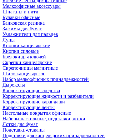
Клейкие ленты декоративные
Мелкоофисные аксессуары
Шпагаты и нити
Булавки офисные
Банковская резинка
Зажимы для бумаг
Увлажнители для пальцев
Лупы
Кнопки канцелярские
Кнопки силовые
Брелоки для ключей
Скрепки канцелярские
Скрепочницы магнитные
Шило канцелярское
Набор мелкоофисных принадлежностей
Дыроколы
Корректирующие средства
Корректирующие жидкости и разбавители
Корректирующие карандаши
Корректирующие ленты
Настольные покрытия офисные
Наборы настольные, подставки, лотки
Лотки для бумаг
Подставки-стаканы
Подставки для канцелярских принадлежностей