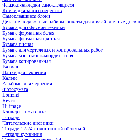
Флажки-закладки самоклеящиеся
Книги для записи рецептов
Самоклеящиеся блоки
Детские подарочные наборы, анкеты для друзей, личные днев
Бумага для офисной техники
Бумага форматная белая
Бумага форматная цветная
Бумага писчая
Бумага для чертежных и копировальных работ
Бумага масштабно-координатная
Бумага копировальная
Ватман
Папки для черчения
Калька
Альбомы для черчения
Фотобумага
Lomond
Revcol
Hi-image
Конверты почтовые
Тетради
Читательские дневники
Тетради 12-24 с однотонной обложкой
Тетради бумвинил
Тетради для конспектов А4