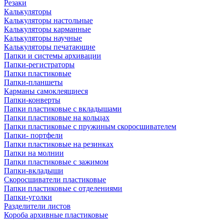
Резаки
Калькуляторы
Калькуляторы настольные
Калькуляторы карманные
Калькуляторы научные
Калькуляторы печатающие
Папки и системы архивации
Папки-регистраторы
Папки пластиковые
Папки-планшеты
Карманы самоклеящиеся
Папки-конверты
Папки пластиковые с вкладышами
Папки пластиковые на кольцах
Папки пластиковые с пружиным скоросшивателем
Папки- портфели
Папки пластиковые на резинках
Папки на молнии
Папки пластиковые с зажимом
Папки-вкладыши
Скоросшиватели пластиковые
Папки пластиковые с отделениями
Папки-уголки
Разделители листов
Короба архивные пластиковые