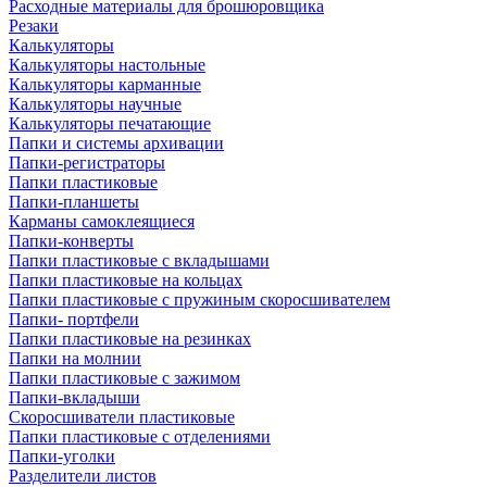
Расходные материалы для брошюровщика
Резаки
Калькуляторы
Калькуляторы настольные
Калькуляторы карманные
Калькуляторы научные
Калькуляторы печатающие
Папки и системы архивации
Папки-регистраторы
Папки пластиковые
Папки-планшеты
Карманы самоклеящиеся
Папки-конверты
Папки пластиковые с вкладышами
Папки пластиковые на кольцах
Папки пластиковые с пружиным скоросшивателем
Папки- портфели
Папки пластиковые на резинках
Папки на молнии
Папки пластиковые с зажимом
Папки-вкладыши
Скоросшиватели пластиковые
Папки пластиковые с отделениями
Папки-уголки
Разделители листов