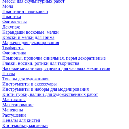
Массы для скульптурных работ
Молд
Пластилин шариковый
Пластика
Фломастеры
Декупаж
Карандаши восковые, мелки
Краски и мелки для грима
Маркеры для декорирования
Трафареты
Флористика
Помпоны, проволка синельная, перья декоративные
Глазки, носики, ротики для творчества
Часовые механизмы, стрелки для часовых механизмов
Пазлы
Товары для художников
Инструменты и аксессуары
Инструменты и наборы для моделирования
Кисти-губки, валики для художественных работ
Мастихины
Макетирование
Манекены
Растушевки
Пеналы для кистей
Кистемойки, масленки