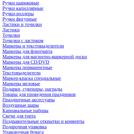
Ручки шариковые
Ручки капиллярные
Ручки-роллеры
Ручки фигурные
Ластики и точилки
Ластики
Точилки
Точилки с ластиком
Маркеры и текстовыделители
Маркеры для флипчарта
Маркеры для магнитно-маркерной доски
Маркеры для CD/DVD
Маркеры перманентные
Текстовыделители
Маркер-краска специальные
Маркеры меловые
Подарки, сувениры, награды
Товары для проведения праздников
Праздничные аксессуары
Воздушные шары
Карнавальные наборы
Свечи для торта
Поздравительные открытки и конверты
Подарочная упаковка
Упаковочная бумага