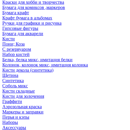
Краски для хобби и творчества
Бумага для комиксов ,маркеров
Бумага крафт
Крафт бумага в альбомах
Ручки для графики и рисунка
Гипсовые фигуры
Бумага для акварели
Кисти
Пони; Коза
С резервуаром
Набор кистей
Белка, белка микс, имитация белки
Колонок, колонок микс, имитация колонка
Кисти декола (синтетика)
Щетина
Синтетика
Соболь микс
Кисти складные
Кисти для золочения
Граффити
Аэрозольная краска
Маркеры и заправки
Перья и кэпы
Наборы
Аксессуары