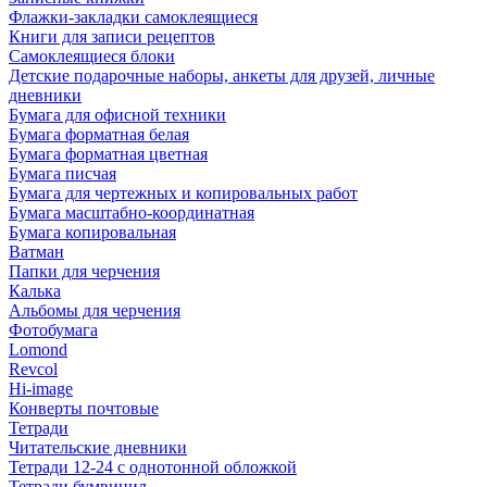
Флажки-закладки самоклеящиеся
Книги для записи рецептов
Самоклеящиеся блоки
Детские подарочные наборы, анкеты для друзей, личные
дневники
Бумага для офисной техники
Бумага форматная белая
Бумага форматная цветная
Бумага писчая
Бумага для чертежных и копировальных работ
Бумага масштабно-координатная
Бумага копировальная
Ватман
Папки для черчения
Калька
Альбомы для черчения
Фотобумага
Lomond
Revcol
Hi-image
Конверты почтовые
Тетради
Читательские дневники
Тетради 12-24 с однотонной обложкой
Тетради бумвинил