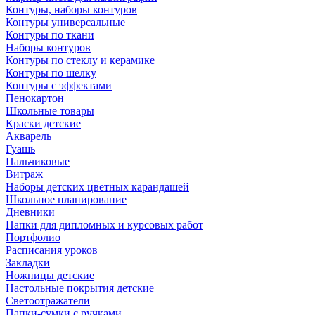
Контуры, наборы контуров
Контуры универсальные
Контуры по ткани
Наборы контуров
Контуры по стеклу и керамике
Контуры по шелку
Контуры с эффектами
Пенокартон
Школьные товары
Краски детские
Акварель
Гуашь
Пальчиковые
Витраж
Наборы детских цветных карандашей
Школьное планирование
Дневники
Папки для дипломных и курсовых работ
Портфолио
Расписания уроков
Закладки
Ножницы детские
Настольные покрытия детские
Светоотражатели
Папки-сумки с ручками