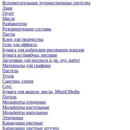
Вспомогательные художественные средства
Лаки
Грунт
Масла
Разбавители
Резервирующие составы
Пасты
Клеи для творчества
Гели для эффекта
Бумага для набросков,рисования,эскизов
Бумага из бамбука, рисовая
Заготовки для росписи и др. худ. работ
Материалы для графики
Пастель
Уголь
Сангина, сепия
Соус
Бумага для акрила, масла, Mixed Media
Поталь
Мольберты,этюдники
Мольберты настольные
Мольберты напольные
Этюдники
Карандаши цветные
Карандаши цветные штучно