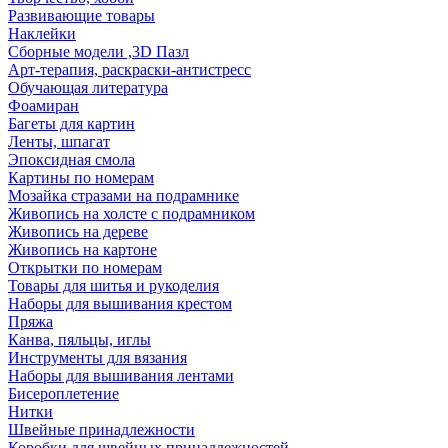
Развивающие товары
Наклейки
Сборные модели ,3D Пазл
Арт-терапия, раскраски-антистресс
Обучающая литература
Фоамиран
Багеты для картин
Ленты, шпагат
Эпоксидная смола
Картины по номерам
Мозайка стразами на подрамнике
Живопись на холсте с подрамником
Живопись на дереве
Живопись на картоне
Открытки по номерам
Товары для шитья и рукоделия
Наборы для вышивания крестом
Пряжа
Канва, пяльцы, иглы
Инструменты для вязания
Наборы для вышивания лентами
Бисероплетение
Нитки
Швейные принадлежности
Коробки для швейных принадлежностей