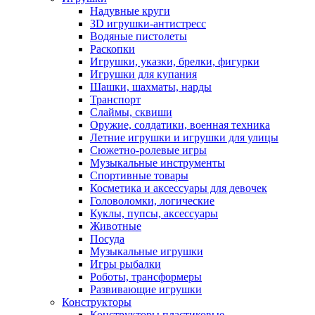
Надувные круги
3D игрушки-антистресс
Водяные пистолеты
Раскопки
Игрушки, указки, брелки, фигурки
Игрушки для купания
Шашки, шахматы, нарды
Транспорт
Слаймы, сквиши
Оружие, солдатики, военная техника
Летние игрушки и игрушки для улицы
Сюжетно-ролевые игры
Музыкальные инструменты
Спортивные товары
Косметика и аксессуары для девочек
Головоломки, логические
Куклы, пупсы, аксессуары
Животные
Посуда
Музыкальные игрушки
Игры рыбалки
Роботы, трансформеры
Развивающие игрушки
Конструкторы
Конструкторы пластиковые