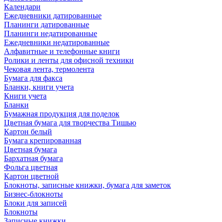
Календари
Ежедневники датированные
Планинги датированные
Планинги недатированные
Ежедневники недатированные
Алфавитные и телефонные книги
Ролики и ленты для офисной техники
Чековая лента, термолента
Бумага для факса
Бланки, книги учета
Книги учета
Бланки
Бумажная продукция для поделок
Цветная бумага для творчества Тишью
Картон белый
Бумага крепированная
Цветная бумага
Бархатная бумага
Фольга цветная
Картон цветной
Блокноты, записные книжки, бумага для заметок
Бизнес-блокноты
Блоки для записей
Блокноты
Записные книжки