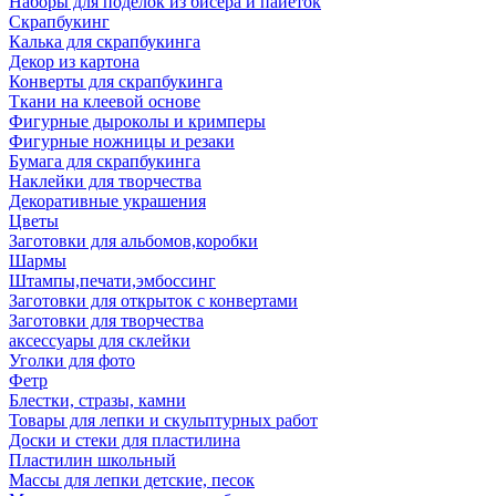
Наборы для поделок из бисера и пайеток
Скрапбукинг
Калька для скрапбукинга
Декор из картона
Конверты для скрапбукинга
Ткани на клеевой основе
Фигурные дыроколы и кримперы
Фигурные ножницы и резаки
Бумага для скрапбукинга
Наклейки для творчества
Декоративные украшения
Цветы
Заготовки для альбомов,коробки
Шармы
Штампы,печати,эмбоссинг
Заготовки для открыток с конвертами
Заготовки для творчества
аксессуары для склейки
Уголки для фото
Фетр
Блестки, стразы, камни
Товары для лепки и скульптурных работ
Доски и стеки для пластилина
Пластилин школьный
Массы для лепки детские, песок