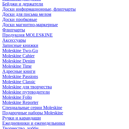
Бейджи и держатели
Доски информационные, флипчарты
Доски для письма мелом
Доски пробковые
Доски магнитно-маркерные
Флипчарты
Продукция MOLESKINE
Аксессуары
Записные книжки
Moleskine Two-Go
Moleskine Cahier
Moleskine Denim
Moleskine Time
Адресные книги
Moleskine Passions
Moleskine Classic
Moleskine для творчества
Moleskine путеводители
Moleskine Folio
Moleskine Reporter
Специальные серии Moleskine
Подарочные наборы Moleskine
Ручки и карандаши
Ежедневники и еженедельники
Творчество, хобби