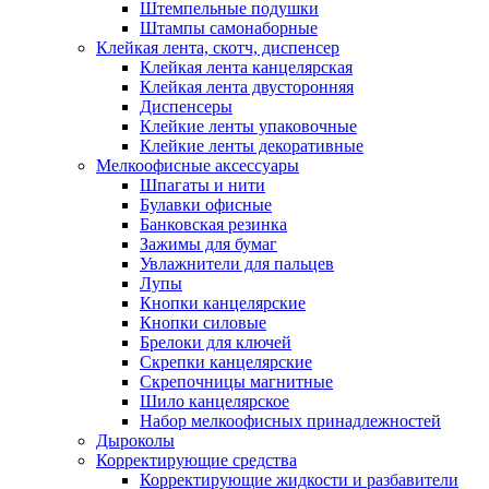
Штемпельные подушки
Штампы самонаборные
Клейкая лента, скотч, диспенсер
Клейкая лента канцелярская
Клейкая лента двусторонняя
Диспенсеры
Клейкие ленты упаковочные
Клейкие ленты декоративные
Мелкоофисные аксессуары
Шпагаты и нити
Булавки офисные
Банковская резинка
Зажимы для бумаг
Увлажнители для пальцев
Лупы
Кнопки канцелярские
Кнопки силовые
Брелоки для ключей
Скрепки канцелярские
Скрепочницы магнитные
Шило канцелярское
Набор мелкоофисных принадлежностей
Дыроколы
Корректирующие средства
Корректирующие жидкости и разбавители