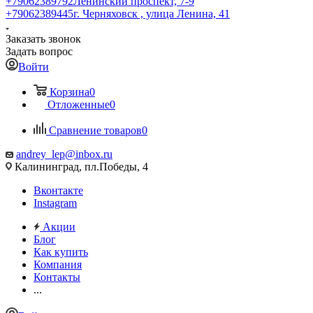
+79062389792
Ленинский проспект, 7-9
+79062389445
г. Черняховск , улица Ленина, 41
Заказать звонок
Задать вопрос
Войти
Корзина
0
Отложенные
0
Сравнение товаров
0
andrey_lep@inbox.ru
Калининград, пл.Победы, 4
Вконтакте
Instagram
Акции
Блог
Как купить
Компания
Контакты
...