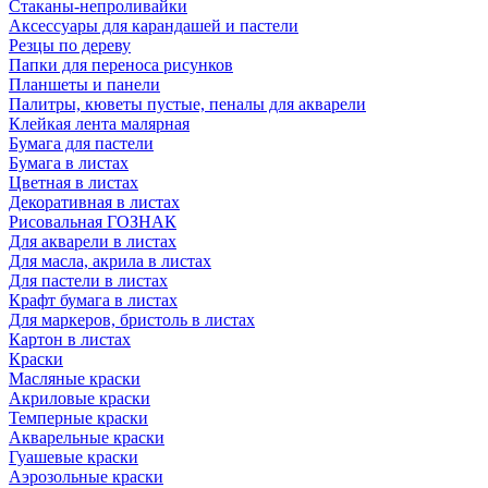
Стаканы-непроливайки
Аксессуары для карандашей и пастели
Резцы по дереву
Папки для переноса рисунков
Планшеты и панели
Палитры, кюветы пустые, пеналы для акварели
Клейкая лента малярная
Бумага для пастели
Бумага в листах
Цветная в листах
Декоративная в листах
Рисовальная ГОЗНАК
Для акварели в листах
Для масла, акрила в листах
Для пастели в листах
Крафт бумага в листах
Для маркеров, бристоль в листах
Картон в листах
Краски
Масляные краски
Акриловые краски
Темперные краски
Акварельные краски
Гуашевые краски
Аэрозольные краски