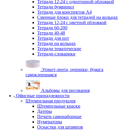
Тетради 12-24 с однотонной обложкой
Тетради бумвинил
Тетради для конспектов А4
Сменные блоки для тетрадей на кольцах
Тетради 12-24 с цветной обложкой
Тетради 60-200
Тетради 40-48
Тетради для нот
Тетради на кольцах
Тетради тематические
Тетради-словарики
Этикет-лента, ценники, бумага
самоклеющаяся
Альбомы для рисования
Офисные принадлежности
Штемпельная продукция
Штемпельные краски
Датеры
Печати самонаборные
Нумераторы
Оснастки для штампов