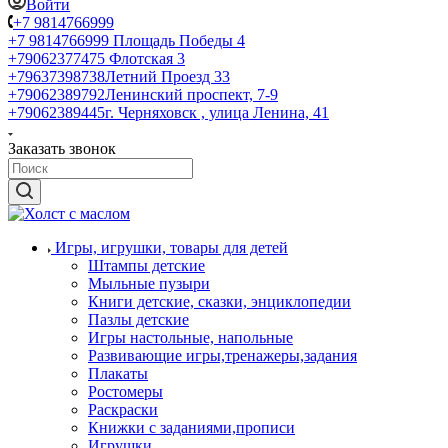
Войти
+7 9814766999
+7 9814766999
Площадь Победы 4
+79062377475
Флотская 3
+79637398738
Летний Проезд 33
+79062389792
Ленинский проспект, 7-9
+79062389445
г. Черняховск , улица Ленина, 41
Заказать звонок
Игры, игрушки, товары для детей
Штампы детские
Мыльные пузыри
Книги детские, сказки, энциклопедии
Пазлы детские
Игры настольные, напольные
Развивающие игры,тренажеры,задания
Плакаты
Ростомеры
Раскраски
Книжки с заданиями,прописи
Игрушки