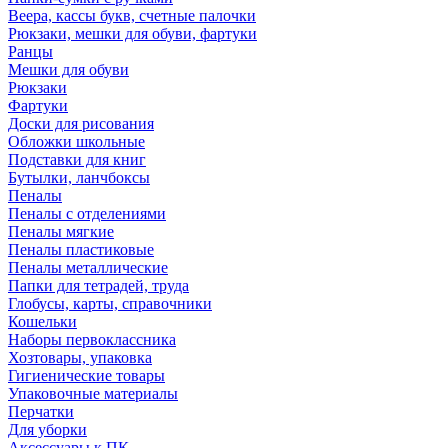
Веера, кассы букв, счетные палочки
Рюкзаки, мешки для обуви, фартуки
Ранцы
Мешки для обуви
Рюкзаки
Фартуки
Доски для рисования
Обложки школьные
Подставки для книг
Бутылки, ланчбоксы
Пеналы
Пеналы с отделениями
Пеналы мягкие
Пеналы пластиковые
Пеналы металлические
Папки для тетрадей, труда
Глобусы, карты, справочники
Кошельки
Наборы первоклассника
Хозтовары, упаковка
Гигиенические товары
Упаковочные материалы
Перчатки
Для уборки
Аксессуары к ПК