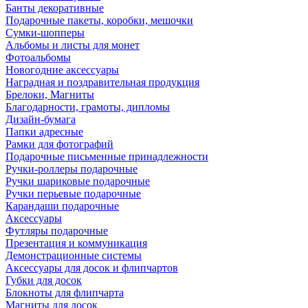
Банты декоративные
Подарочные пакеты, коробки, мешочки
Сумки-шопперы
Альбомы и листы для монет
Фотоальбомы
Новогодние аксессуары
Наградная и поздравительная продукция
Брелоки, Магниты
Благодарности, грамоты, дипломы
Дизайн-бумага
Папки адресные
Рамки для фотографий
Подарочные письменные принадлежности
Ручки-роллеры подарочные
Ручки шариковые подарочные
Ручки перьевые подарочные
Карандаши подарочные
Аксессуары
Футляры подарочные
Презентация и коммуникация
Демонстрационные системы
Аксессуары для досок и флипчартов
Губки для досок
Блокноты для флипчарта
Магниты для досок