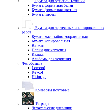
Бумага для офисной техники
Бумага форматная белая
Бумага форматная цветная
Бумага писчая
Бумага для чертежных и копировальных
работ
Бумага масштабно-координатная
Бумага копировальная
Ватман
Папки для черчения
Калька
Альбомы для черчения
Фотобумага
Lomond
Revcol
Hi-image
Конверты почтовые
Тетради
Читательские дневники