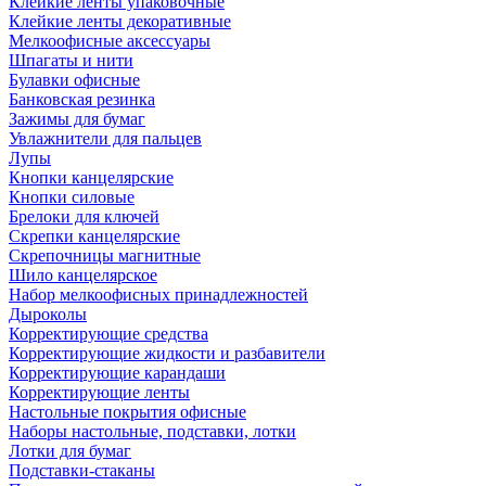
Клейкие ленты упаковочные
Клейкие ленты декоративные
Мелкоофисные аксессуары
Шпагаты и нити
Булавки офисные
Банковская резинка
Зажимы для бумаг
Увлажнители для пальцев
Лупы
Кнопки канцелярские
Кнопки силовые
Брелоки для ключей
Скрепки канцелярские
Скрепочницы магнитные
Шило канцелярское
Набор мелкоофисных принадлежностей
Дыроколы
Корректирующие средства
Корректирующие жидкости и разбавители
Корректирующие карандаши
Корректирующие ленты
Настольные покрытия офисные
Наборы настольные, подставки, лотки
Лотки для бумаг
Подставки-стаканы