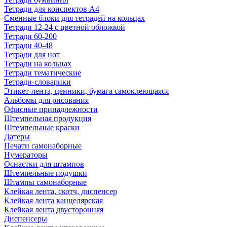
Тетради для конспектов А4
Сменные блоки для тетрадей на кольцах
Тетради 12-24 с цветной обложкой
Тетради 60-200
Тетради 40-48
Тетради для нот
Тетради на кольцах
Тетради тематические
Тетради-словарики
Этикет-лента, ценники, бумага самоклеющаяся
Альбомы для рисования
Офисные принадлежности
Штемпельная продукция
Штемпельные краски
Датеры
Печати самонаборные
Нумераторы
Оснастки для штампов
Штемпельные подушки
Штампы самонаборные
Клейкая лента, скотч, диспенсер
Клейкая лента канцелярская
Клейкая лента двусторонняя
Диспенсеры