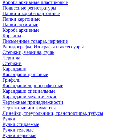
Короба архивные пластиковые
Подвесные регистратуры
Папки и короба картонные
Папки картонные
Папки архивные
Короба архивные
Корзины
Письменные товары, черчение
Рапидографы, Изографы и аксессуары
Стержни, чернила, тушь
Чернила
Стержни
Карандаши
Карандаши цанговые
Грифели
Карандаши чернографитные
Карандаши специальные
Карандаши механические
Чертежные принадлежности
Чертежные инструменты
Линейки, треугольники, транспортиры, тубусы
Ручки
Ручки стираемые
Ручки гелевые
Ручки перьевые