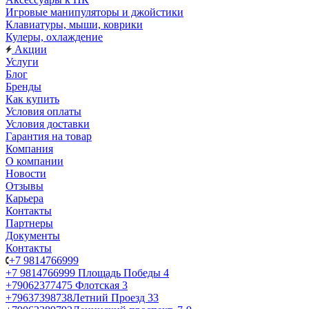
Игровые манипуляторы и джойстики
Клавиатуры, мыши, коврики
Кулеры, охлаждение
Акции
Услуги
Блог
Бренды
Как купить
Условия оплаты
Условия доставки
Гарантия на товар
Компания
О компании
Новости
Отзывы
Карьера
Контакты
Партнеры
Документы
Контакты
+7 9814766999
+7 9814766999
Площадь Победы 4
+79062377475
Флотская 3
+79637398738
Летний Проезд 33