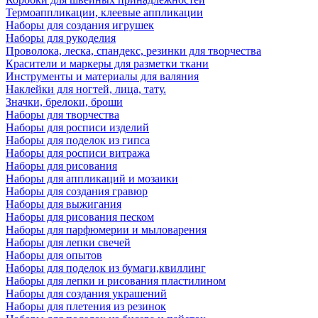
Термоаппликации, клеевые аппликации
Наборы для создания игрушек
Наборы для рукоделия
Проволока, леска, спандекс, резинки для творчества
Красители и маркеры для разметки ткани
Инструменты и материалы для валяния
Наклейки для ногтей, лица, тату.
Значки, брелоки, броши
Наборы для творчества
Наборы для росписи изделий
Наборы для поделок из гипса
Наборы для росписи витража
Наборы для рисования
Наборы для аппликаций и мозаики
Наборы для создания гравюр
Наборы для выжигания
Наборы для рисования песком
Наборы для парфюмерии и мыловарения
Наборы для лепки свечей
Наборы для опытов
Наборы для поделок из бумаги,квиллинг
Наборы для лепки и рисования пластилином
Наборы для создания украшений
Наборы для плетения из резинок