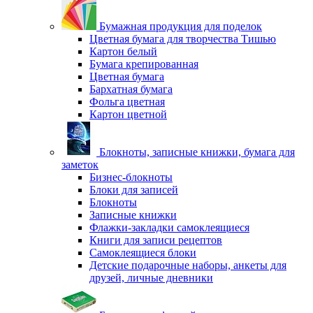
Бумажная продукция для поделок
Цветная бумага для творчества Тишью
Картон белый
Бумага крепированная
Цветная бумага
Бархатная бумага
Фольга цветная
Картон цветной
Блокноты, записные книжки, бумага для
заметок
Бизнес-блокноты
Блоки для записей
Блокноты
Записные книжки
Флажки-закладки самоклеящиеся
Книги для записи рецептов
Самоклеящиеся блоки
Детские подарочные наборы, анкеты для
друзей, личные дневники