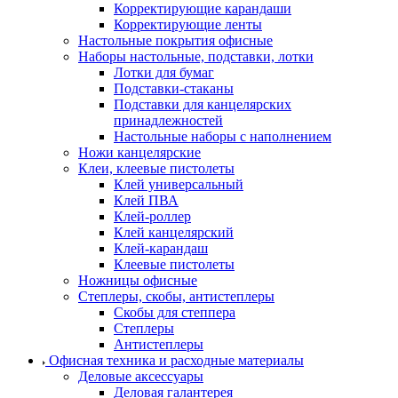
Корректирующие карандаши
Корректирующие ленты
Настольные покрытия офисные
Наборы настольные, подставки, лотки
Лотки для бумаг
Подставки-стаканы
Подставки для канцелярских
принадлежностей
Настольные наборы с наполнением
Ножи канцелярские
Клеи, клеевые пистолеты
Клей универсальный
Клей ПВА
Клей-роллер
Клей канцелярский
Клей-карандаш
Клеевые пистолеты
Ножницы офисные
Степлеры, скобы, антистеплеры
Скобы для степпера
Степлеры
Антистеплеры
Офисная техника и расходные материалы
Деловые аксессуары
Деловая галантерея