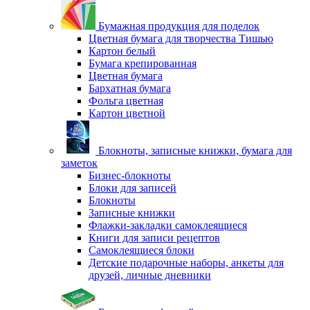
Бумажная продукция для поделок
Цветная бумага для творчества Тишью
Картон белый
Бумага крепированная
Цветная бумага
Бархатная бумага
Фольга цветная
Картон цветной
Блокноты, записные книжки, бумага для
заметок
Бизнес-блокноты
Блоки для записей
Блокноты
Записные книжки
Флажки-закладки самоклеящиеся
Книги для записи рецептов
Самоклеящиеся блоки
Детские подарочные наборы, анкеты для
друзей, личные дневники