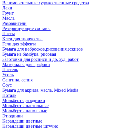
Вспомогательные художественные средства
Лаки
Грунт
Масла
Разбавители
Резервирующие составы
Пасты
Клеи для творчества
Гели для эффекта
Бумага для набросков,рисования,эскизов
Бумага из бамбука, рисовая
Заготовки для росписи и др. худ. работ
Материалы для графики
Пастель
Уголь
Сангина, сепия
Соус
Бумага для акрила, масла, Mixed Media
Поталь
Мольберты,этюдники
Мольберты настольные
Мольберты напольные
Этюдники
Карандаши цветные
Карандаши цветные штучно