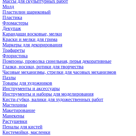
Массы для скульптурных работ
Молд
Пластилин шариковый
Пластика
Фломастеры
Декупаж
Карандаши восковые, мелки
Краски и мелки для грима
Маркеры для декорирования
Трафареты
Флористика
Помпоны, проволка синельная, перья декоративные
Глазки, носики, ротики для творчества
Часовые механизмы, стрелки для часовых механизмов
Пазлы
Товары для художников
Инструменты и аксессуары
Инструменты и наборы для моделирования
Кисти-губки, валики для художественных работ
Мастихины
Макетирование
Манекены
Растушевки
Пеналы для кистей
Кистемойки, масленки