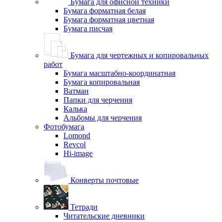
Бумага для офисной техники
Бумага форматная белая
Бумага форматная цветная
Бумага писчая
Бумага для чертежных и копировальных
работ
Бумага масштабно-координатная
Бумага копировальная
Ватман
Папки для черчения
Калька
Альбомы для черчения
Фотобумага
Lomond
Revcol
Hi-image
Конверты почтовые
Тетради
Читательские дневники