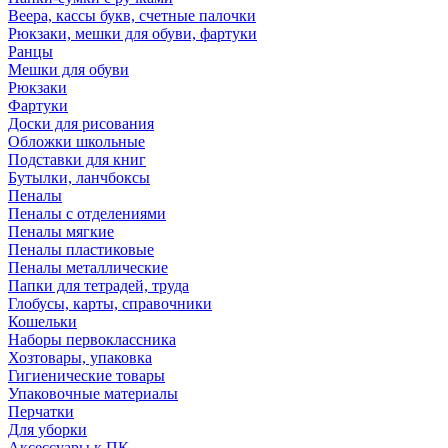
Веера, кассы букв, счетные палочки
Рюкзаки, мешки для обуви, фартуки
Ранцы
Мешки для обуви
Рюкзаки
Фартуки
Доски для рисования
Обложки школьные
Подставки для книг
Бутылки, ланчбоксы
Пеналы
Пеналы с отделениями
Пеналы мягкие
Пеналы пластиковые
Пеналы металлические
Папки для тетрадей, труда
Глобусы, карты, справочники
Кошельки
Наборы первоклассника
Хозтовары, упаковка
Гигиенические товары
Упаковочные материалы
Перчатки
Для уборки
Аксессуары к ПК