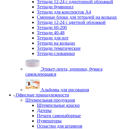
Тетради 12-24 с однотонной обложкой
Тетради бумвинил
Тетради для конспектов А4
Сменные блоки для тетрадей на кольцах
Тетради 12-24 с цветной обложкой
Тетради 60-200
Тетради 40-48
Тетради для нот
Тетради на кольцах
Тетради тематические
Тетради-словарики
Этикет-лента, ценники, бумага
самоклеющаяся
Альбомы для рисования
Офисные принадлежности
Штемпельная продукция
Штемпельные краски
Датеры
Печати самонаборные
Нумераторы
Оснастки для штампов