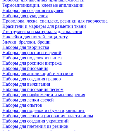
Термоаппликации, клеевые аппликации
Наборы для создания игрушек
Наборы для рукоделия
Проволока, леска, спандекс, резинки для творчества
Красители и маркеры для разметки ткани
Инструменты и материалы для валяния
Наклейки для ногтей, лица, тату.
Значки, брелоки, броши
Наборы для творчества
Наборы для росписи изделий
Наборы для поделок из гипса
Наборы для росписи витража
Наборы для рисования
Наборы для аппликаций и мозаики
Наборы для создания гравюр
Наборы для выжигания
Наборы для рисования песком
Наборы для парфюмерии и мыловарения
Наборы для лепки свечей
Наборы для опытов
Наборы для поделок из бумаги,квиллинг
Наборы для лепки и рисования пластилином
Наборы для создания украшений
Наборы для плетения из резинок