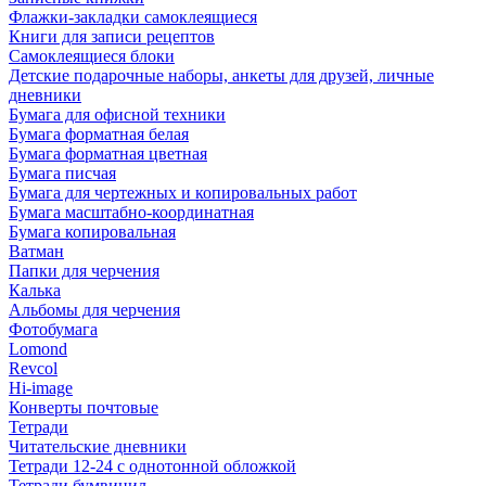
Флажки-закладки самоклеящиеся
Книги для записи рецептов
Самоклеящиеся блоки
Детские подарочные наборы, анкеты для друзей, личные
дневники
Бумага для офисной техники
Бумага форматная белая
Бумага форматная цветная
Бумага писчая
Бумага для чертежных и копировальных работ
Бумага масштабно-координатная
Бумага копировальная
Ватман
Папки для черчения
Калька
Альбомы для черчения
Фотобумага
Lomond
Revcol
Hi-image
Конверты почтовые
Тетради
Читательские дневники
Тетради 12-24 с однотонной обложкой
Тетради бумвинил