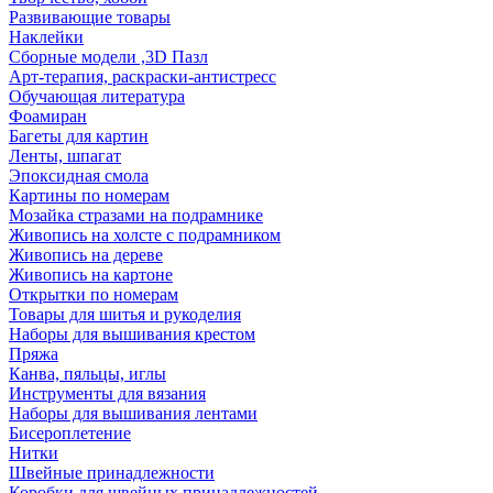
Развивающие товары
Наклейки
Сборные модели ,3D Пазл
Арт-терапия, раскраски-антистресс
Обучающая литература
Фоамиран
Багеты для картин
Ленты, шпагат
Эпоксидная смола
Картины по номерам
Мозайка стразами на подрамнике
Живопись на холсте с подрамником
Живопись на дереве
Живопись на картоне
Открытки по номерам
Товары для шитья и рукоделия
Наборы для вышивания крестом
Пряжа
Канва, пяльцы, иглы
Инструменты для вязания
Наборы для вышивания лентами
Бисероплетение
Нитки
Швейные принадлежности
Коробки для швейных принадлежностей