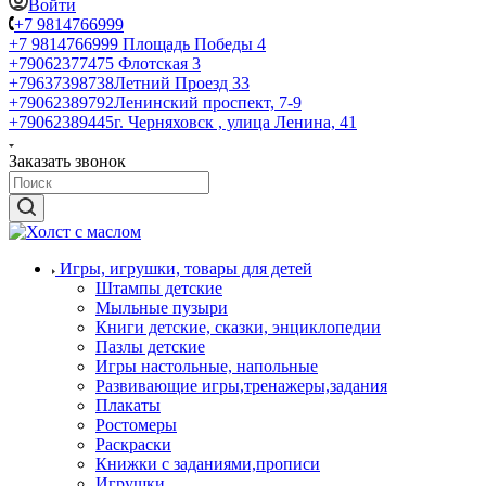
Войти
+7 9814766999
+7 9814766999
Площадь Победы 4
+79062377475
Флотская 3
+79637398738
Летний Проезд 33
+79062389792
Ленинский проспект, 7-9
+79062389445
г. Черняховск , улица Ленина, 41
Заказать звонок
Игры, игрушки, товары для детей
Штампы детские
Мыльные пузыри
Книги детские, сказки, энциклопедии
Пазлы детские
Игры настольные, напольные
Развивающие игры,тренажеры,задания
Плакаты
Ростомеры
Раскраски
Книжки с заданиями,прописи
Игрушки