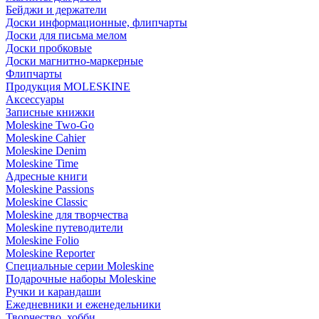
Бейджи и держатели
Доски информационные, флипчарты
Доски для письма мелом
Доски пробковые
Доски магнитно-маркерные
Флипчарты
Продукция MOLESKINE
Аксессуары
Записные книжки
Moleskine Two-Go
Moleskine Cahier
Moleskine Denim
Moleskine Time
Адресные книги
Moleskine Passions
Moleskine Classic
Moleskine для творчества
Moleskine путеводители
Moleskine Folio
Moleskine Reporter
Специальные серии Moleskine
Подарочные наборы Moleskine
Ручки и карандаши
Ежедневники и еженедельники
Творчество, хобби