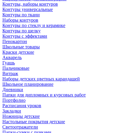
Контуры, наборы контуров
Контуры универсальные
Контуры по ткани
Наборы контуров
Контуры по стеклу и керамике
Контуры по шелку
Контуры с эффектами
Пенокартон
Школьные товары
Краски детские
Акварель
Гуашь
Пальчиковые
Витраж
Наборы детских цветных карандашей
Школьное планирование
Дневники
Папки для дипломных и курсовых работ
Портфолио
Расписания уроков
Закладки
Ножницы детские
Настольные покрытия детские
Светоотражатели
Папки-сумки с ручками