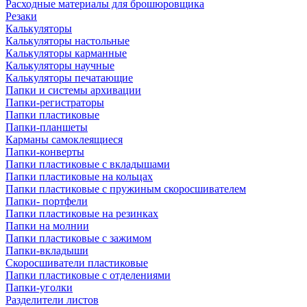
Расходные материалы для брошюровщика
Резаки
Калькуляторы
Калькуляторы настольные
Калькуляторы карманные
Калькуляторы научные
Калькуляторы печатающие
Папки и системы архивации
Папки-регистраторы
Папки пластиковые
Папки-планшеты
Карманы самоклеящиеся
Папки-конверты
Папки пластиковые с вкладышами
Папки пластиковые на кольцах
Папки пластиковые с пружиным скоросшивателем
Папки- портфели
Папки пластиковые на резинках
Папки на молнии
Папки пластиковые с зажимом
Папки-вкладыши
Скоросшиватели пластиковые
Папки пластиковые с отделениями
Папки-уголки
Разделители листов