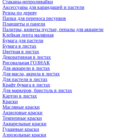
Стаканы-непроливайки
Аксессуары для карандашей и пастели
Резцы по дереву
Папки для переноса рисунков
Планшеты и панели
Палитры, кюветы пустые, пеналы для акварели
Клейкая лента малярная
Бумага для пастели
Бумага в листах
Цветная в листах
Декоративная в листах
Рисовальная ГОЗНАК
Для акварели в листах
Для масла, акрила в листах
Для пастели в листах
Крафт бумага в листах
Для маркеров, бристоль в листах
Картон в листах
Краски
Масляные краски
Акриловые краски
Темперные краски
Акварельные краски
Гуашевые краски
Аэрозольные краски