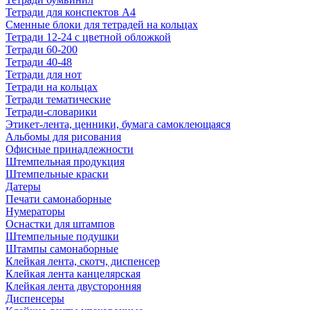
Тетради для конспектов А4
Сменные блоки для тетрадей на кольцах
Тетради 12-24 с цветной обложкой
Тетради 60-200
Тетради 40-48
Тетради для нот
Тетради на кольцах
Тетради тематические
Тетради-словарики
Этикет-лента, ценники, бумага самоклеющаяся
Альбомы для рисования
Офисные принадлежности
Штемпельная продукция
Штемпельные краски
Датеры
Печати самонаборные
Нумераторы
Оснастки для штампов
Штемпельные подушки
Штампы самонаборные
Клейкая лента, скотч, диспенсер
Клейкая лента канцелярская
Клейкая лента двусторонняя
Диспенсеры