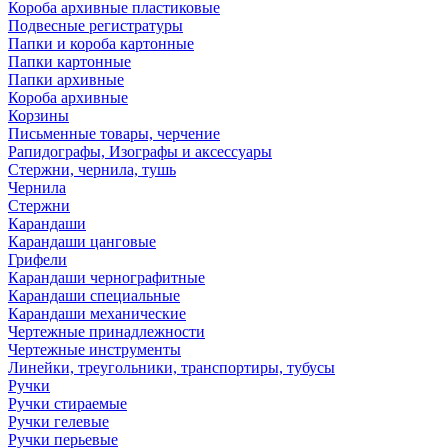
Короба архивные пластиковые
Подвесные регистратуры
Папки и короба картонные
Папки картонные
Папки архивные
Короба архивные
Корзины
Письменные товары, черчение
Рапидографы, Изографы и аксессуары
Стержни, чернила, тушь
Чернила
Стержни
Карандаши
Карандаши цанговые
Грифели
Карандаши чернографитные
Карандаши специальные
Карандаши механические
Чертежные принадлежности
Чертежные инструменты
Линейки, треугольники, транспортиры, тубусы
Ручки
Ручки стираемые
Ручки гелевые
Ручки перьевые