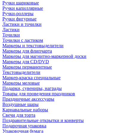
Ручки шариковые
Ручки капиллярные
Ручки-роллеры
Ручки фигурные
Ластики и точилки
Ластики
Точилки
Точилки с ластиком
Маркеры и текстовыделители
Маркеры для флипчарта
Маркеры для магнитно-маркерной доски
Маркеры для CD/DVD
Маркеры перманентные
Текстовыделители
Маркер-краска специальные
Маркеры меловые
Подарки, сувениры, награды
Товары для проведения праздников
Праздничные аксессуары
Воздушные шары
Карнавальные наборы
Свечи для торта
Поздравительные открытки и конверты
Подарочная упаковка
Упаковочная бумага