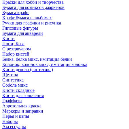
Краски для хобби и творчества
Бумага для комиксов ,маркеров
Бумага крафт
Крафт бумага в альбомах
Ручки для графики и рисунка
Гипсовые фигуры
Бумага для акварели
Кисти
Пони; Коза
С резервуаром
Набор кистей
Белка, белка микс, имитация белки
Колонок, колонок микс, имитация колонка
Кисти декола (синтетика)
Щетина
Синтетика
Соболь микс
Кисти складные
Кисти для золочения
Граффити
Аэрозольная краска
Маркеры и заправки
Перья и кэпы
Наборы
Аксессуары