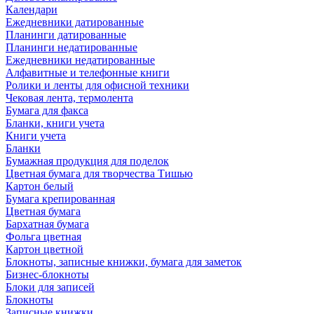
Календари
Ежедневники датированные
Планинги датированные
Планинги недатированные
Ежедневники недатированные
Алфавитные и телефонные книги
Ролики и ленты для офисной техники
Чековая лента, термолента
Бумага для факса
Бланки, книги учета
Книги учета
Бланки
Бумажная продукция для поделок
Цветная бумага для творчества Тишью
Картон белый
Бумага крепированная
Цветная бумага
Бархатная бумага
Фольга цветная
Картон цветной
Блокноты, записные книжки, бумага для заметок
Бизнес-блокноты
Блоки для записей
Блокноты
Записные книжки