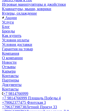
Игровые манипуляторы и джойстики
Клавиатуры, мыши, коврики
Кулеры, охлаждение
Акции
Услуги
Блог
Бренды
Как купить
Условия оплаты
Условия доставки
Гарантия на товар
Компания
О компании
Новости
Отзывы
Карьера
Контакты
Партнеры
Документы
Контакты
+7 9814766999
+7 9814766999
Площадь Победы 4
+79062377475
Флотская 3
+79637398738
Летний Проезд 33