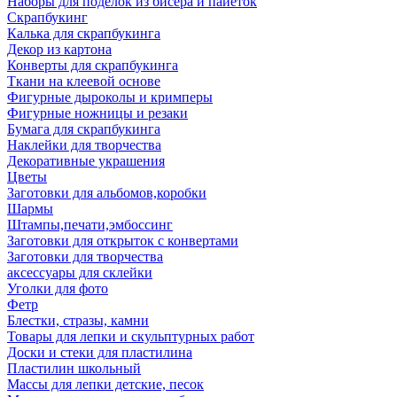
Наборы для поделок из бисера и пайеток
Скрапбукинг
Калька для скрапбукинга
Декор из картона
Конверты для скрапбукинга
Ткани на клеевой основе
Фигурные дыроколы и кримперы
Фигурные ножницы и резаки
Бумага для скрапбукинга
Наклейки для творчества
Декоративные украшения
Цветы
Заготовки для альбомов,коробки
Шармы
Штампы,печати,эмбоссинг
Заготовки для открыток с конвертами
Заготовки для творчества
аксессуары для склейки
Уголки для фото
Фетр
Блестки, стразы, камни
Товары для лепки и скульптурных работ
Доски и стеки для пластилина
Пластилин школьный
Массы для лепки детские, песок