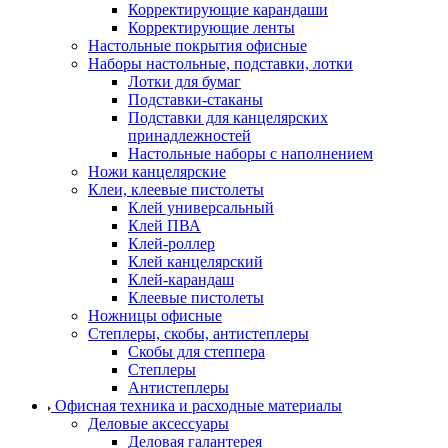
Корректирующие карандаши
Корректирующие ленты
Настольные покрытия офисные
Наборы настольные, подставки, лотки
Лотки для бумаг
Подставки-стаканы
Подставки для канцелярских
принадлежностей
Настольные наборы с наполнением
Ножи канцелярские
Клеи, клеевые пистолеты
Клей универсальный
Клей ПВА
Клей-роллер
Клей канцелярский
Клей-карандаш
Клеевые пистолеты
Ножницы офисные
Степлеры, скобы, антистеплеры
Скобы для степпера
Степлеры
Антистеплеры
Офисная техника и расходные материалы
Деловые аксессуары
Деловая галантерея