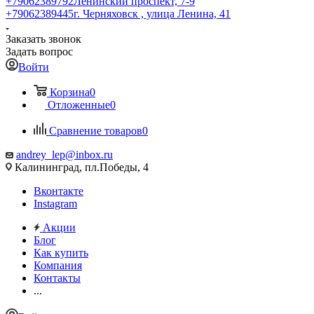
+79062389792
Ленинский проспект, 7-9
+79062389445
г. Черняховск , улица Ленина, 41
Заказать звонок
Задать вопрос
Войти
Корзина
0
Отложенные
0
Сравнение товаров
0
andrey_lep@inbox.ru
Калининград, пл.Победы, 4
Вконтакте
Instagram
Акции
Блог
Как купить
Компания
Контакты
...