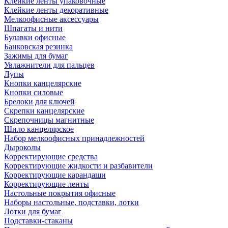
Клейкие ленты упаковочные
Клейкие ленты декоративные
Мелкоофисные аксессуары
Шпагаты и нити
Булавки офисные
Банковская резинка
Зажимы для бумаг
Увлажнители для пальцев
Лупы
Кнопки канцелярские
Кнопки силовые
Брелоки для ключей
Скрепки канцелярские
Скрепочницы магнитные
Шило канцелярское
Набор мелкоофисных принадлежностей
Дыроколы
Корректирующие средства
Корректирующие жидкости и разбавители
Корректирующие карандаши
Корректирующие ленты
Настольные покрытия офисные
Наборы настольные, подставки, лотки
Лотки для бумаг
Подставки-стаканы