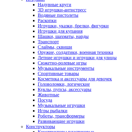
Надувные круги
3D игрушки-антистресс
Водяные пистолеты
Раскопки
Игрушки, указки, брелки, фигурки
Игрушки для купания
Шашки, шахматы, нарды
Транспорт
Слаймы, сквиши
Оружие, солдатики, военная техника
Летние игрушки и игрушки для улицы
Сюжетно-ролевые игры
Музыкальные инструменты
Спортивные товары
Косметика и аксессуары для девочек
Головоломки, логические
Куклы, пупсы, аксессуары
Животные
Посуда
Музыкальные игрушки
Игры рыбалки
Роботы, трансформеры
Развивающие игрушки
Конструкторы
Конструкторы пластиковые