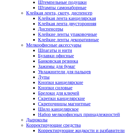
Штемпельные подушки
Штампы самонаборные
Клейкая лента, скотч, диспенсер
Клейкая лента канцелярская
Клейкая лента двусторонняя
Диспенсеры
Клейкие ленты упаковочные
Клейкие ленты декоративные
Мелкоофисные аксессуары
Шпагаты и нити
Булавки офисные
Банковская резинка
Зажимы для бумаг
Увлажнители для пальцев
Лупы
Кнопки канцелярские
Кнопки силовые
Брелоки для ключей
Скрепки канцелярские
Скрепочницы магнитные
Шило канцелярское
Набор мелкоофисных принадлежностей
Дыроколы
Корректирующие средства
Корректирующие жидкости и разбавители