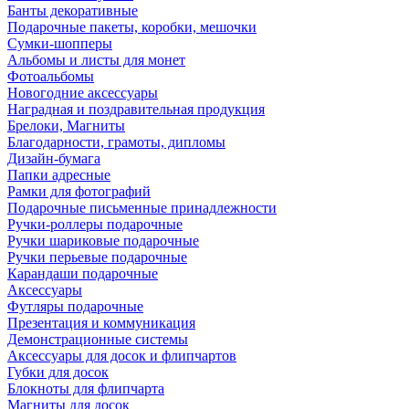
Банты декоративные
Подарочные пакеты, коробки, мешочки
Сумки-шопперы
Альбомы и листы для монет
Фотоальбомы
Новогодние аксессуары
Наградная и поздравительная продукция
Брелоки, Магниты
Благодарности, грамоты, дипломы
Дизайн-бумага
Папки адресные
Рамки для фотографий
Подарочные письменные принадлежности
Ручки-роллеры подарочные
Ручки шариковые подарочные
Ручки перьевые подарочные
Карандаши подарочные
Аксессуары
Футляры подарочные
Презентация и коммуникация
Демонстрационные системы
Аксессуары для досок и флипчартов
Губки для досок
Блокноты для флипчарта
Магниты для досок